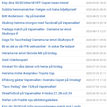
Köp dina 50/50 lotter till HFF-Cupen Issas minne!
2025-09-02 18:22
Dubbla hemmamatcher i helgen och halva biljettpriset!
2025-08-26 08:45
Britt Andersson - Ny på kansliet.
2025-08-25 15:33
Skultorp hemma imorgon med Tacokväll på Vapenvallen!
2025-08-14 09:18
Fredags match på Vapenvallen - Damerna tar emot
2025-08-13 12:07
Skultorps IF.
Dags för Tacofredag! Damerna tar emot Skultorps IF.
2025-08-11 09:05
Bli en del av vår FFA verksamhet - Vi söker fler ledare!
2025-08-07 08:49
Herrarna tar emot Skövde AIK på lördag.
2025-08-05 09:26
Guld i Eskilscupen!
2025-08-04 09:32
Omstart för våra damer och herrar på lördag.
2025-07-29 10:44
Herrarna möter Assyriska i Toyota Cup.
2025-07-23 21:17
Elfsborg gästar Vapenvallen i Svenska Cupen på Onsdag!
2025-07-19 17:22
"Taco fredag" den 15/8 på Vapenvallen!
2025-07-04 14:52
Streetfotboll på Vapenvallen 4 Vecka 27, 28 och 29.
2025-06-30 16:29
Stefan och Fredrik nya utbildningsledare.
2025-06-27 07:54
Köp din 50/50 lott inför morgondagens match mot Lunds