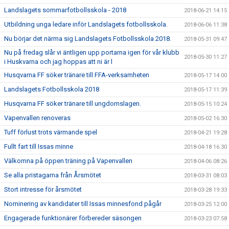
Landslagets sommarfotbollsskola - 2018
2018-06-21 14:15
Utbildning unga ledare inför Landslagets fotbollsskola.
2018-06-06 11:38
Nu börjar det närma sig Landslagets Fotbollsskola 2018.
2018-05-31 09:47
Nu på fredag slår vi äntligen upp portarna igen för vår klubb
2018-05-30 11:27
i Huskvarna och jag hoppas att ni är l
Husqvarna FF söker tränare till FFA-verksamheten
2018-05-17 14:00
Landslagets Fotbollsskola 2018
2018-05-17 11:39
Husqvarna FF söker tränare till ungdomslagen.
2018-05-15 10:24
Vapenvallen renoveras
2018-05-02 16:30
Tuff förlust trots värmande spel
2018-04-21 19:28
Fullt fart till Issas minne
2018-04-18 16:30
Välkomna på öppen träning på Vapenvallen
2018-04-06 08:26
Se alla pristagarna från Årsmötet
2018-03-31 08:03
Stort intresse för årsmötet
2018-03-28 19:33
Nominering av kandidater till Issas minnesfond pågår
2018-03-25 12:00
Engagerade funktionärer förbereder säsongen
2018-03-23 07:58