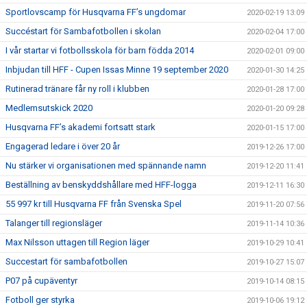
Sportlovscamp för Husqvarna FF’s ungdomar
2020-02-19 13:09
Succéstart för Sambafotbollen i skolan
2020-02-04 17:00
I vår startar vi fotbollsskola för barn födda 2014
2020-02-01 09:00
Inbjudan till HFF - Cupen Issas Minne 19 september 2020
2020-01-30 14:25
Rutinerad tränare får ny roll i klubben
2020-01-28 17:00
Medlemsutskick 2020
2020-01-20 09:28
Husqvarna FF’s akademi fortsatt stark
2020-01-15 17:00
Engagerad ledare i över 20 år
2019-12-26 17:00
Nu stärker vi organisationen med spännande namn
2019-12-20 11:41
Beställning av benskyddshållare med HFF-logga
2019-12-11 16:30
55 997 kr till Husqvarna FF från Svenska Spel
2019-11-20 07:56
Talanger till regionsläger
2019-11-14 10:36
Max Nilsson uttagen till Region läger
2019-10-29 10:41
Succestart för sambafotbollen
2019-10-27 15:07
P07 på cupäventyr
2019-10-14 08:15
Fotboll ger styrka
2019-10-06 19:12