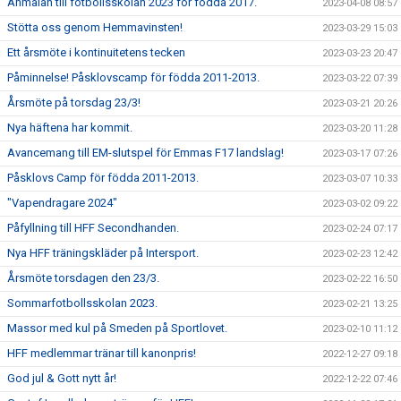
Anmälan till fotbollsskolan 2023 för födda 2017.
2023-04-08 08:57
Stötta oss genom Hemmavinsten!
2023-03-29 15:03
Ett årsmöte i kontinuitetens tecken
2023-03-23 20:47
Påminnelse! Påsklovscamp för födda 2011-2013.
2023-03-22 07:39
Årsmöte på torsdag 23/3!
2023-03-21 20:26
Nya häftena har kommit.
2023-03-20 11:28
Avancemang till EM-slutspel för Emmas F17 landslag!
2023-03-17 07:26
Påsklovs Camp för födda 2011-2013.
2023-03-07 10:33
"Vapendragare 2024"
2023-03-02 09:22
Påfyllning till HFF Secondhanden.
2023-02-24 07:17
Nya HFF träningskläder på Intersport.
2023-02-23 12:42
Årsmöte torsdagen den 23/3.
2023-02-22 16:50
Sommarfotbollsskolan 2023.
2023-02-21 13:25
Massor med kul på Smeden på Sportlovet.
2023-02-10 11:12
HFF medlemmar tränar till kanonpris!
2022-12-27 09:18
God jul & Gott nytt år!
2022-12-22 07:46