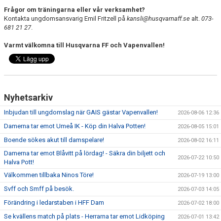
Frågor om träningarna eller vår verksamhet?
"VAPENDRAGARE 2026"
Kontakta ungdomsansvarig Emil Fritzell på
kansli@husqvarnaff.se
alt.
073-
681 21 27
.
FRITIDSKORTET/AVGIFTER
Varmt välkomna till Husqvarna FF och Vapenvallen!
Nyhetsarkiv
Inbjudan till ungdomslag när GAIS gästar Vapenvallen!
2026-08-06 12:36
Damerna tar emot Umeå IK - Köp din Halva Potten!
2026-08-05 15:01
Boende sökes akut till damspelare!
2026-08-02 16:11
Damerna tar emot Blåvitt på lördag! - Säkra din biljett och
2026-07-22 10:50
Halva Pott!
Välkommen tillbaka Ninos Töre!
2026-07-19 13:00
Svff och Smff på besök.
2026-07-03 14:05
Förändring i ledarstaben i HFF Dam
2026-07-02 18:00
Se kvällens match på plats - Herrarna tar emot Lidköping
2026-07-01 13:42