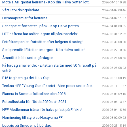
Motala AIF gästar herrarna - Köp din Halva potten lott!
2026-04-15 10:28
Våra utbildningsledare
2026-04-07 08:46
Hemmapremiär för herrarna.
2026-04-02 11:07
Seriespelet fortsätter i påsk - Köp Halva potten
2026-04-01 08:35
HFF häftena har anlänt lagom till påskhandeln!
2026-03-31 12:32
Entrè kampanjen fortsätter efter helgens 6 poäng!
2026-03-30 08:00
Seriepremiär i Elitettan imorgon - Köp Halva potten!
2026-03-27 10:56
Årsmötet hölls under gårdagen.
2026-03-26 08:55
På lördag smäller det - Elitettan startar med 50 % rabatt på
2026-03-25 08:03
entrè!
P16 tog hem guldet i Lux Cup!
2026-03-16 08:19
Teckna HFF "Young Guns" kortet - Vinn priser under året!
2026-03-11 11:37
Planera in Sommarfotbollsskolan 2026!
2026-03-09 09:16
Fotbollsskola för födda 2020 och 2021.
2026-03-05 13:47
HFF Medlemmar tränar för halva priset på Friskis!
2026-03-04 15:36
Nominering till styrelse Husqvarna FF.
2026-03-02 09:23
Loppis på Smeden på Lördag.
2026-02-25 15:19