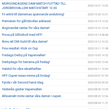
MORGONDAGENS DAM MATCH FLYTTAD TILL
2023-10-21 13:35
JORDBROVALLEN! MATCHSTART 12.30
Fri entrè till damernas spännande avslutning!
2023-10-20 15:51
Premiären för gåfotbollen avklarad.
2023-10-19 12:55
Avgörandet väntar för våra damer!
2023-10-16 13:54
Prova på Gåfotboll med HFF!
2023-10-13 08:08
Ännu ett DM-Guld till våra damer!
2023-10-12 10:22
Fina resultat i Kick on Cup.
2023-10-11 11:08
Fredags Derby på Vapenvallen!
2023-10-05 14:32
Derbydags för herrarna på fredag!
2023-10-02 13:45
Halvtid för våra rabatthäften.
2023-09-11 15:09
HFF-Cupen Issas minne på lördag!
2023-09-07 07:59
Fynda i vår Second hand idag.
2023-09-03 09:24
Västerås gästar Vapenvallen.
2023-08-30 13:39
Allsvenskt möte väntar våra damer i cupen.
2023-08-25 12:56
2023-08-24 11:21