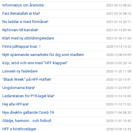
Information om årsmöte
2021-02-12 08:53
Faiz Benatallah är klar!
2021-02-10 08:10
Nu laddar vi med förmåner!
2021-01-14 20:11
Nyförvärv till kansliet!
2021-01-13 09:40
Klart med ny utbildningsledare
2021-01-06 17:04
Finns julklappar kvar...!
2020-12-14 14:22
Nytt spännande samarbete för dig som medlem
2020-12-08 09:09
Köp, stöd och vinn med ”HFF klappen”
2020-12-02 20:14
Linneah ny fasledare
2020-11-25 11:08
"Black Week" på HFF-Häftet!
2020-11-23 10:41
Ungdomarna klara!
2020-11-22 09:07
Ledarstaben för P19-laget klar!
2020-11-14 16:00
Hej alla HFFare!
2020-11-10 11:05
Nya direktiv gällande Covid-19.
2020-11-04 08:20
Glädje, harmoni… och fotboll
2020-11-01 10:45
HFF:s höstlovsläger
2020-10-30 15:43