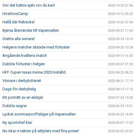
Gör det bättre själv om du kan!
2020-10-25 07:36
HöstlovsCamp
2020-10-15 09:20
Hallå där Rebecka!
2020-10-02 07:40
Bjärsa återvänder till Vapenvallen.
2020-09-27 17:00
Grattis alla vinnare!
2020-09-23 13:59
Helgens matcher slutade med förluster
2020-09-20 10:28
Angående kvällens match
2020-09-15 16:30
Dubbla förluster i helgen
2020-09-07 21:53
HFF Cupen Issas minne 2020 Inställd
2020-08-25 08:22
Vinnare i derbylotteriet
2020-08-21 17:19
Dags för derbyhelg
2020-08-10 17:10
Ett porträtt av en eldsjäl.
2020-07-24 13:30
Dubbla segrar
2020-06-29 19:01
Lyckat sommarproffsläger på Vapenvallen
2020-06-25 18:49
Ny sportchef klar
2020-06-07 17:22
Nu ökar vi takten på sittplats med fina priser!
2020-06-05 09:07