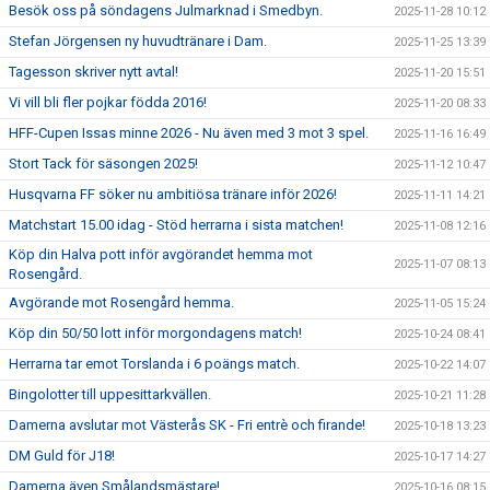
Besök oss på söndagens Julmarknad i Smedbyn.
2025-11-28 10:12
Stefan Jörgensen ny huvudtränare i Dam.
2025-11-25 13:39
Tagesson skriver nytt avtal!
2025-11-20 15:51
Vi vill bli fler pojkar födda 2016!
2025-11-20 08:33
HFF-Cupen Issas minne 2026 - Nu även med 3 mot 3 spel.
2025-11-16 16:49
Stort Tack för säsongen 2025!
2025-11-12 10:47
Husqvarna FF söker nu ambitiösa tränare inför 2026!
2025-11-11 14:21
Matchstart 15.00 idag - Stöd herrarna i sista matchen!
2025-11-08 12:16
Köp din Halva pott inför avgörandet hemma mot
2025-11-07 08:13
Rosengård.
Avgörande mot Rosengård hemma.
2025-11-05 15:24
Köp din 50/50 lott inför morgondagens match!
2025-10-24 08:41
Herrarna tar emot Torslanda i 6 poängs match.
2025-10-22 14:07
Bingolotter till uppesittarkvällen.
2025-10-21 11:28
Damerna avslutar mot Västerås SK - Fri entrè och firande!
2025-10-18 13:23
DM Guld för J18!
2025-10-17 14:27
Damerna även Smålandsmästare!
2025-10-16 08:15