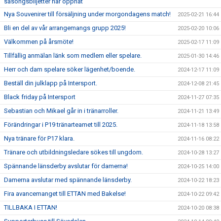
säsongsbiljetter har öppnat
Nya Souvenirer till försäljning under morgondagens match!
2025-02-21 16:44
Bli en del av vår arrangemangs grupp 2025!
2025-02-20 10:06
Välkommen på årsmöte!
2025-02-17 11:09
Tillfällig anmälan länk som medlem eller spelare.
2025-01-30 14:46
Herr och dam spelare söker lägenhet/boende.
2024-12-17 11:09
Beställ din julklapp på Intersport.
2024-12-08 21:45
Black friday på Intersport
2024-11-27 07:35
Sebastian och Mikael går in i tränarroller.
2024-11-21 13:49
Förändringar i P19 tränarteamet till 2025.
2024-11-18 13:58
Nya tränare för P17 klara.
2024-11-16 08:22
Tränare och utbildningsledare sökes till ungdom.
2024-10-28 13:27
Spännande länsderby avslutar för damerna!
2024-10-25 14:00
Damerna avslutar med spännande länsderby.
2024-10-22 18:23
Fira avancemanget till ETTAN med Bakelse!
2024-10-22 09:42
TILLBAKA I ETTAN!
2024-10-20 08:38