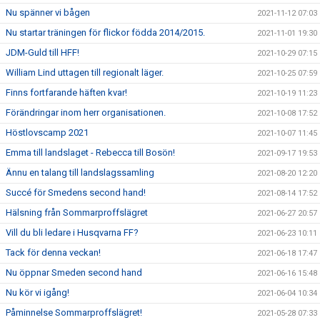
Nu spänner vi bågen
2021-11-12 07:03
Nu startar träningen för flickor födda 2014/2015.
2021-11-01 19:30
JDM-Guld till HFF!
2021-10-29 07:15
William Lind uttagen till regionalt läger.
2021-10-25 07:59
Finns fortfarande häften kvar!
2021-10-19 11:23
Förändringar inom herr organisationen.
2021-10-08 17:52
Höstlovscamp 2021
2021-10-07 11:45
Emma till landslaget - Rebecca till Bosön!
2021-09-17 19:53
Ännu en talang till landslagssamling
2021-08-20 12:20
Succé för Smedens second hand!
2021-08-14 17:52
Hälsning från Sommarproffslägret
2021-06-27 20:57
Vill du bli ledare i Husqvarna FF?
2021-06-23 10:11
Tack för denna veckan!
2021-06-18 17:47
Nu öppnar Smeden second hand
2021-06-16 15:48
Nu kör vi igång!
2021-06-04 10:34
Påminnelse Sommarproffslägret!
2021-05-28 07:33