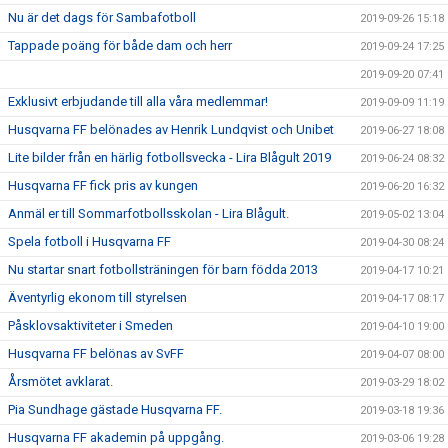
Nu är det dags för Sambafotboll
2019-09-26 15:18
Tappade poäng för både dam och herr
2019-09-24 17:25
2019-09-20 07:41
Exklusivt erbjudande till alla våra medlemmar!
2019-09-09 11:19
Husqvarna FF belönades av Henrik Lundqvist och Unibet
2019-06-27 18:08
Lite bilder från en härlig fotbollsvecka - Lira Blågult 2019
2019-06-24 08:32
Husqvarna FF fick pris av kungen
2019-06-20 16:32
Anmäl er till Sommarfotbollsskolan - Lira Blågult.
2019-05-02 13:04
Spela fotboll i Husqvarna FF
2019-04-30 08:24
Nu startar snart fotbollsträningen för barn födda 2013
2019-04-17 10:21
Äventyrlig ekonom till styrelsen
2019-04-17 08:17
Påsklovsaktiviteter i Smeden
2019-04-10 19:00
Husqvarna FF belönas av SvFF
2019-04-07 08:00
Årsmötet avklarat.
2019-03-29 18:02
Pia Sundhage gästade Husqvarna FF.
2019-03-18 19:36
Husqvarna FF akademin på uppgång.
2019-03-06 19:28