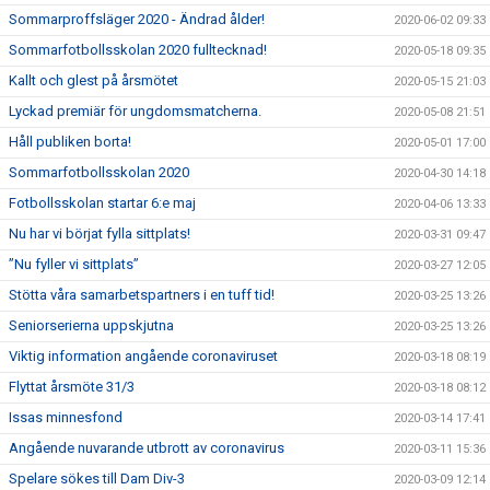
Sommarproffsläger 2020 - Ändrad ålder!
2020-06-02 09:33
Sommarfotbollsskolan 2020 fulltecknad!
2020-05-18 09:35
Kallt och glest på årsmötet
2020-05-15 21:03
Lyckad premiär för ungdomsmatcherna.
2020-05-08 21:51
Håll publiken borta!
2020-05-01 17:00
Sommarfotbollsskolan 2020
2020-04-30 14:18
Fotbollsskolan startar 6:e maj
2020-04-06 13:33
Nu har vi börjat fylla sittplats!
2020-03-31 09:47
”Nu fyller vi sittplats”
2020-03-27 12:05
Stötta våra samarbetspartners i en tuff tid!
2020-03-25 13:26
Seniorserierna uppskjutna
2020-03-25 13:26
Viktig information angående coronaviruset
2020-03-18 08:19
Flyttat årsmöte 31/3
2020-03-18 08:12
Issas minnesfond
2020-03-14 17:41
Angående nuvarande utbrott av coronavirus
2020-03-11 15:36
Spelare sökes till Dam Div-3
2020-03-09 12:14