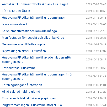
Anmäl er till Sommarfotbollsskolan - Lira Blågult.
2019-03-05 09:48
FÖRENINGSKLÄDER
2019-03-01 10:53
Husqvarna FF söker tränare till ungdomslagen
2019-01-16 09:11
Issas minnesfond
2019-01-11 09:05
Kärleksmanifestationen lockade många
2018-11-13 21:13
Manifestation för respekt och allas lika värde
2018-11-05 20:36
De nominerade till Fotbollsgalan
2018-11-02 09:11
Skyttekungen sköt HFF till tvåan
2018-10-27 17:37
Husqvarna FF söker tränare till akademilagen inför
2018-10-16 08:17
säsongen 2019
Fotbollsfest i Huskvarna!
2018-09-25 08:59
Husqvarna FF söker tränare till ungdomslagen inför
2018-09-18 11:41
säsongen 2019
Föreningsdagar på Intersport
2018-09-05 11:01
Alltid saknad - aldrig glömd
2018-08-14 07:22
Frustrerande förlust i säsongsepilogen
2018-07-22 20:29
Pingstförsamlingen i Huskvarna stödjer FFA
2018-07-06 07:41