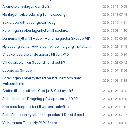
Årsmöte onsdagen den 25/3.
2026-02-16 10:05
Herrlaget förbereder sig för ny säsong.
2026-02-13 07:48
Säkra upp ditt säsongskort idag
2026-02-10 14:51
Föreningen söker lägenheter till spelare.
2026-02-03 11:30
Damerna flyttar till Habo - Herrarna gästar Skövde AIK
2026-01-30 09:30
Ny säsong väntar HFF`s damer, denna gång i Elitettan.
2026-01-28 13:48
Vi söker assisterande tränare till vårt P16.
2026-01-22 10:19
Vill du arbeta i vår Second hand butik?
2026-01-21 09:42
Loppis på Smeden.
2026-01-07 15:06
Föreningen söker fysioterapeut till herr och dam
2026-01-06 13:38
verksamheten.
Grattis till Julpotten! - God jul & Gott nytt år!
2025-12-24 10:05
Sista chansen! Dragning på Julpotten kl 10.00!
2025-12-24 09:00
Köp dina bingolotter till Uppesittarkvällen!
2025-12-22 21:12
Petra Fransson ny utbildningsledare i 5 mot 5 spel.
2025-12-22 07:37
Välkommen Elias - Ny P19 tränare.
2025-12-19 08:26