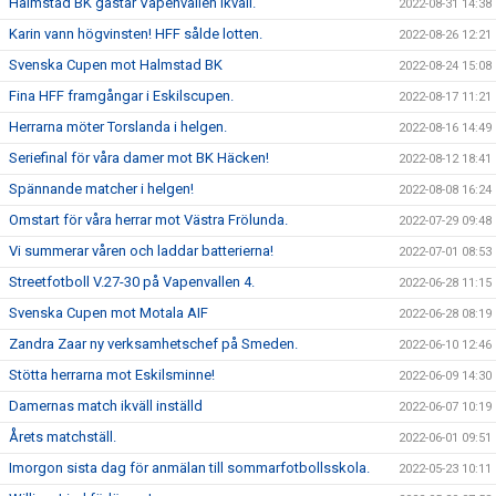
Halmstad BK gästar Vapenvallen ikväll.
2022-08-31 14:38
Karin vann högvinsten! HFF sålde lotten.
2022-08-26 12:21
Svenska Cupen mot Halmstad BK
2022-08-24 15:08
Fina HFF framgångar i Eskilscupen.
2022-08-17 11:21
Herrarna möter Torslanda i helgen.
2022-08-16 14:49
Seriefinal för våra damer mot BK Häcken!
2022-08-12 18:41
Spännande matcher i helgen!
2022-08-08 16:24
Omstart för våra herrar mot Västra Frölunda.
2022-07-29 09:48
Vi summerar våren och laddar batterierna!
2022-07-01 08:53
Streetfotboll V.27-30 på Vapenvallen 4.
2022-06-28 11:15
Svenska Cupen mot Motala AIF
2022-06-28 08:19
Zandra Zaar ny verksamhetschef på Smeden.
2022-06-10 12:46
Stötta herrarna mot Eskilsminne!
2022-06-09 14:30
Damernas match ikväll inställd
2022-06-07 10:19
Årets matchställ.
2022-06-01 09:51
Imorgon sista dag för anmälan till sommarfotbollsskola.
2022-05-23 10:11