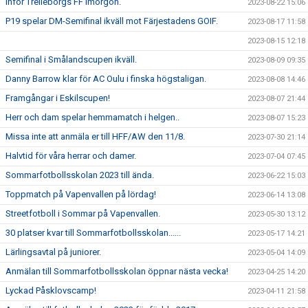
Inför Trelleborgs FF imorgon.
2023-08-22 15:06
P19 spelar DM-Semifinal ikväll mot Färjestadens GOIF.
2023-08-17 11:58
2023-08-15 12:18
Semifinal i Smålandscupen ikväll.
2023-08-09 09:35
Danny Barrow klar för AC Oulu i finska högstaligan.
2023-08-08 14:46
Framgångar i Eskilscupen!
2023-08-07 21:44
Herr och dam spelar hemmamatch i helgen..
2023-08-07 15:23
Missa inte att anmäla er till HFF/AW den 11/8.
2023-07-30 21:14
Halvtid för våra herrar och damer.
2023-07-04 07:45
Sommarfotbollsskolan 2023 till ända.
2023-06-22 15:03
Toppmatch på Vapenvallen på lördag!
2023-06-14 13:08
Streetfotboll i Sommar på Vapenvallen.
2023-05-30 13:12
30 platser kvar till Sommarfotbollsskolan......
2023-05-17 14:21
Lärlingsavtal på juniorer.
2023-05-04 14:09
Anmälan till Sommarfotbollsskolan öppnar nästa vecka!
2023-04-25 14:20
Lyckad Påsklovscamp!
2023-04-11 21:58