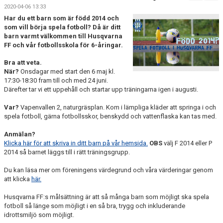
FÖRENINGSKALENDER
2020-04-06 13:33
Har du ett barn som är född 2014 och
BILDGALLERI
som vill börja spela fotboll? Då är ditt
barn varmt välkommen till Husqvarna
FF och vår fotbollsskola för 6-åringar.
DOKUMENT
Bra att veta.
FÖRENINGENS MATCHER
När?
Onsdagar med start den 6 maj kl.
17:30-18:30 fram till och med 24 juni.
Därefter tar vi ett uppehåll och startar upp träningarna igen i augusti.
SPONSORER
Var?
Vapenvallen 2, naturgräsplan. Kom i lämpliga kläder att springa i och
INTERSPORT
spela fotboll, gärna fotbollsskor, benskydd och vattenflaska kan tas med.
ISSA ISKANDERS MINNESFOND
Anmälan?
Klicka här för att skriva in ditt barn på vår hemsida.
OBS
välj F 2014 eller P
2014 så barnet läggs till i rätt träningsgrupp.
BOKA DIN HEMMAVINSTLOTT SMIDIGT HÄR
Du kan läsa mer om föreningens värdegrund och våra värderingar genom
BÖRJA SPELA FOTBOLL I HUSQVARNA FF
att klicka
här.
Husqvarna FF:s målsättning är att så många barn som möjligt ska spela
BLÅ TRÅDEN
fotboll så länge som möjligt i en så bra, trygg och inkluderande
idrottsmiljö som möjligt.
HFF´S VÄRDEGRUND