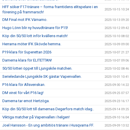
HFF söker F17-tränare – forma framtidens elitspelare i en
2025-10-15 10:24
förening på frammarsch!
DM Final mot IFK Värnamo.
2025-10-13 09:20
Hugo Lönn blir ny huvudtränare för P15!
2025-10-12 09:42
Köp din 50/50 lott inför kvällens match!
2025-10-10 08:02
Herrarna möter IFK Skövde hemma.
2025-10-09 09:00
P19 klara för Superettan 2026
2025-10-07 21:27
Damerna klara för ELITETTAN!
2025-10-07 09:06
50/50 lotteri öppet till Ljungskile matchen.
2025-10-02 08:46
Serieledande Ljungskile SK gästar Vapenvallen.
2025-10-01 10:41
P16 klara för Allsvenskan.
2025-09-30 14:22
DM vinst för vårt P16 lag!
2025-09-25 07:57
Damerna tar emot Hertzöga.
2025-09-23 16:17
Köp din 50/50 lott till damernas Degerfors match idag..
2025-09-14 09:25
Viktiga matcher på Vapenvallen i helgen!
2025-09-10 16:04
Joel Hansson - En ung ambitiös tränare i Husqvarna FF.
2025-09-09 13:52