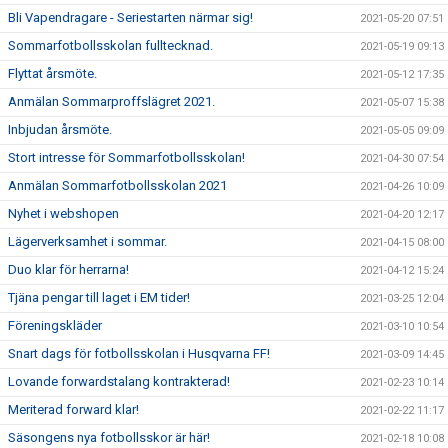
Bli Vapendragare - Seriestarten närmar sig!
2021-05-20 07:51
Sommarfotbollsskolan fulltecknad.
2021-05-19 09:13
Flyttat årsmöte.
2021-05-12 17:35
Anmälan Sommarproffslägret 2021.
2021-05-07 15:38
Inbjudan årsmöte.
2021-05-05 09:09
Stort intresse för Sommarfotbollsskolan!
2021-04-30 07:54
Anmälan Sommarfotbollsskolan 2021
2021-04-26 10:09
Nyhet i webshopen
2021-04-20 12:17
Lägerverksamhet i sommar.
2021-04-15 08:00
Duo klar för herrarna!
2021-04-12 15:24
Tjäna pengar till laget i EM tider!
2021-03-25 12:04
Föreningskläder
2021-03-10 10:54
Snart dags för fotbollsskolan i Husqvarna FF!
2021-03-09 14:45
Lovande forwardstalang kontrakterad!
2021-02-23 10:14
Meriterad forward klar!
2021-02-22 11:17
Säsongens nya fotbollsskor är här!
2021-02-18 10:08