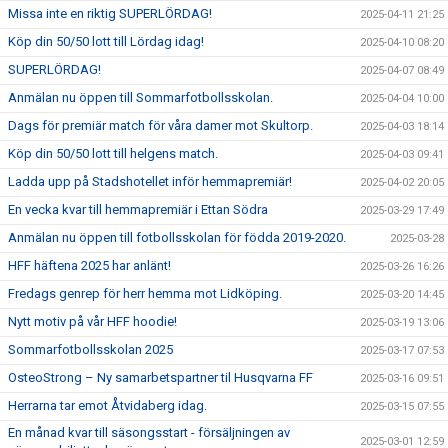
Missa inte en riktig SUPERLÖRDAG!
2025-04-11 21:25
Köp din 50/50 lott till Lördag idag!
2025-04-10 08:20
SUPERLÖRDAG!
2025-04-07 08:49
Anmälan nu öppen till Sommarfotbollsskolan.
2025-04-04 10:00
Dags för premiär match för våra damer mot Skultorp.
2025-04-03 18:14
Köp din 50/50 lott till helgens match.
2025-04-03 09:41
Ladda upp på Stadshotellet inför hemmapremiär!
2025-04-02 20:05
En vecka kvar till hemmapremiär i Ettan Södra
2025-03-29 17:49
Anmälan nu öppen till fotbollsskolan för födda 2019-2020.
2025-03-28
HFF häftena 2025 har anlänt!
2025-03-26 16:26
Fredags genrep för herr hemma mot Lidköping.
2025-03-20 14:45
Nytt motiv på vår HFF hoodie!
2025-03-19 13:06
Sommarfotbollsskolan 2025
2025-03-17 07:53
OsteoStrong – Ny samarbetspartner til Husqvarna FF
2025-03-16 09:51
Herrarna tar emot Åtvidaberg idag.
2025-03-15 07:55
En månad kvar till säsongsstart - försäljningen av
2025-03-01 12:59