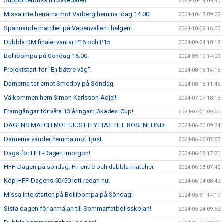
Supporterbuss till Sävedalen.
2024-10-14 09:40
Missa inte herrarna mot Varberg hemma idag 14.00!
2024-10-13 09:22
Spännande matcher på Vapenvallen i helgen!
2024-10-09 16:00
Dubbla DM finaler väntar P16 och P15.
2024-09-24 10:18
Bollibompa på Söndag 16.00.
2024-09-10 14:33
Projektstart för "En bättre väg".
2024-08-15 14:15
Damerna tar emot Smedby på Söndag.
2024-08-13 11:45
Välkommen hem Simon Karlsson Adjei!
2024-07-07 18:13
Framgångar för våra 13 åringar i Skadevi Cup!
2024-07-01 09:55
DAGENS MATCH MOT TJUST FLYTTAS TILL ROSENLUND!
2024-06-30 09:34
Damerna vänder hemma mot Tjust.
2024-06-25 07:57
Dags för HFF-Dagen imorgon!
2024-06-08 17:30
HFF-Dagen på söndag. Fri entrè och dubbla matcher.
2024-06-05 07:40
Köp HFF-Dagens 50/50 lott redan nu!
2024-06-04 08:42
Missa inte starten på Bollibompa på Söndag!
2024-05-31 14:17
Sista dagen för anmälan till Sommarfotbollsskolan!
2024-05-24 09:52