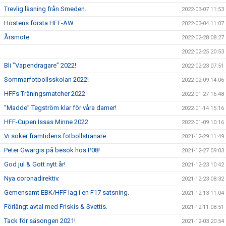
Trevlig läsning från Smeden.
2022-03-07 11:53
Höstens första HFF-AW
2022-03-04 11:07
Årsmöte
2022-02-28 08:27
2022-02-25 20:53
Bli ”Vapendragare” 2022!
2022-02-23 07:51
Sommarfotbollsskolan 2022!
2022-02-09 14:06
HFFs Träningsmatcher 2022
2022-01-27 16:48
”Madde” Tegström klar för våra damer!
2022-01-14 15:16
HFF-Cupen Issas Minne 2022
2022-01-09 10:16
Vi söker framtidens fotbollstränare
2021-12-29 11:49
Peter Gwargis på besök hos P08!
2021-12-27 09:03
God jul & Gott nytt år!
2021-12-23 10:42
Nya coronadirektiv.
2021-12-23 08:32
Gemensamt EBK/HFF lag i en F17 satsning.
2021-12-13 11:04
Förlängt avtal med Friskis & Svettis.
2021-12-11 08:51
Tack för säsongen 2021!
2021-12-03 20:54