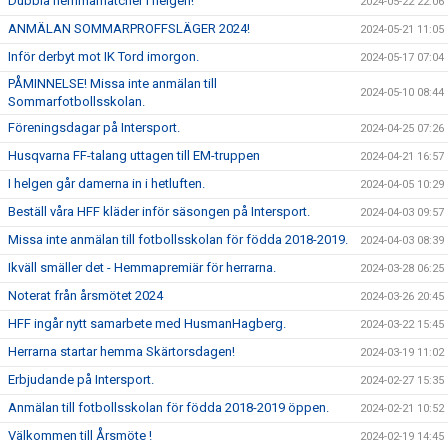
Dubbla hemmamatcher i helgen!
2024-05-22 22:06
ANMÄLAN SOMMARPROFFSLÄGER 2024!
2024-05-21 11:05
Inför derbyt mot IK Tord imorgon.
2024-05-17 07:04
PÅMINNELSE! Missa inte anmälan till
2024-05-10 08:44
Sommarfotbollsskolan.
Föreningsdagar på Intersport.
2024-04-25 07:26
Husqvarna FF-talang uttagen till EM-truppen
2024-04-21 16:57
I helgen går damerna in i hetluften.
2024-04-05 10:29
Beställ våra HFF kläder inför säsongen på Intersport.
2024-04-03 09:57
Missa inte anmälan till fotbollsskolan för födda 2018-2019.
2024-04-03 08:39
Ikväll smäller det - Hemmapremiär för herrarna.
2024-03-28 06:25
Noterat från årsmötet 2024
2024-03-26 20:45
HFF ingår nytt samarbete med HusmanHagberg.
2024-03-22 15:45
Herrarna startar hemma Skärtorsdagen!
2024-03-19 11:02
Erbjudande på Intersport.
2024-02-27 15:35
Anmälan till fotbollsskolan för födda 2018-2019 öppen.
2024-02-21 10:52
Välkommen till Årsmöte !
2024-02-19 14:45