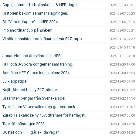
Cuper, sommarfotbollsskolan & HFF-dagen.
2024-02-13 10:51
Historien bakom sammanslagningen.
2024-02-07 08:23
Bli "Vapendragare" till HFF 2024!
2024-02-06 08:14
P15 anordnar cup på Zinken!
2024-02-03 08:21
Vi söker assisterande tränare till vår P17 trupp.
2024-01-16 07:37
2024-01-15 14:18
Jonas Norlund återvänder till HFF!
2024-01-11 07:18
HFF och J-Södra kör gemensam träning.
2023-12-20 17:00
Anmälan HFF-Cupen Issas minne 2024.
2023-12-08 13:54
Julklappstips!
2023-12-05 07:59
Najib Ahmed blir ny P17 tränare.
2023-12-04 10:52
Gräsroten pengar från Svenska spel.
2023-11-22 14:34
Tyck till om Vapenvallen och ge feedback.
2023-11-21 10:07
Zurab Tsiskaridze ny huvudtränare för herrlaget.
2023-11-03 08:00
Tack för säsongen 2023!
2023-10-30 17:20
Gustaf och HFF går skilda vägar.
2023-10-25 11:24