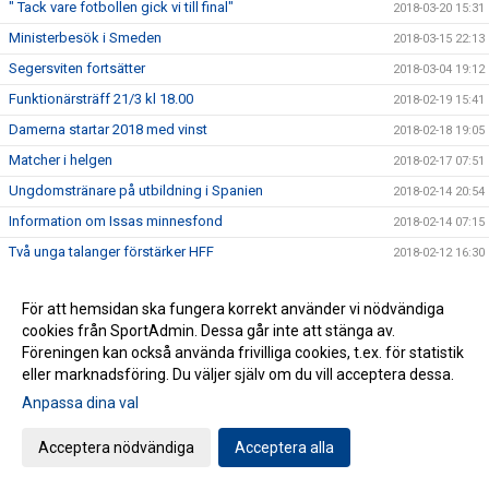
" Tack vare fotbollen gick vi till final"
2018-03-20 15:31
Ministerbesök i Smeden
2018-03-15 22:13
Segersviten fortsätter
2018-03-04 19:12
Funktionärsträff 21/3 kl 18.00
2018-02-19 15:41
Damerna startar 2018 med vinst
2018-02-18 19:05
Matcher i helgen
2018-02-17 07:51
Ungdomstränare på utbildning i Spanien
2018-02-14 20:54
Information om Issas minnesfond
2018-02-14 07:15
Två unga talanger förstärker HFF
2018-02-12 16:30
C-Diplom i Smålands FF regi.
2018-01-15 16:07
För att hemsidan ska fungera korrekt använder vi nödvändiga
2017 i bilder och (lite) text
2017-12-31 15:00
cookies från SportAdmin. Dessa går inte att stänga av.
Spännande Akademichef klar
2017-12-22 05:58
Föreningen kan också använda frivilliga cookies, t.ex. för statistik
Boka din drömresa med HFF:s nya samarbetspartner
eller marknadsföring. Du väljer själv om du vill acceptera dessa.
2017-12-13 18:37
Anpassa dina val
Läsglädje ger spelglädje
2017-12-08 06:00
Medlemsutskick
2017-12-06 08:57
Acceptera nödvändiga
Acceptera alla
Positivt och lärorikt för ungdomsledarna.
2017-11-25 16:37