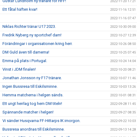
Gustaf Lundholm ny tränare för HFF!
2022-11-20 17:21
Ett fåtal häften kvar!
2022-11-16 12:51
2022-11-16 07:47
Niklas Richter tränar U17 2023.
2022-10-30 09:00
Fredrik Nyberg ny sportchef dam!
2022-10-27 12:39
Förändringar i organisationen kring herr.
2022-10-26 08:50
DM Guld även till damerna!
2022-10-25 07:45
Emma på plats i Portugal.
2022-10-24 14:04
Vinst i JDM finalen!
2022-10-20 08:21
Jonathan Jonsson ny F17 tränare.
2022-10-07 11:46
Ingen Bussresa till Eskilsminne.
2022-10-03 13:26
Hemma matcherna i helgen sänds.
2022-10-01 08:31
Ett ungt herrlag tog hem DM titeln!
2022-09-28 11:45
Spännande matcher i helgen!
2022-09-27 08:35
Vi sänder Husqvarna FF-Hittarps IK imorgon.
2022-09-22 10:03
Bussresa anordnas till Eskilsminne.
2022-09-13 14:28