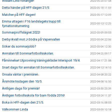
William Lind förlänger!
2022-05-20 07:58
Detta händer på HFF-dagen 21/5
2022-05-18 11:59
Matcher på HFF dagen!
2022-05-17 12:09
Emma uttagen i F16 landslagets trupp till
2022-05-13 12:25
fyrnationsturnering
Sommarproffslägret 2022!
2022-05-09 09:03
Derby ikväll mot J-Södra på Vapenvallen
2022-05-04 22:06
Söker du sommarjobb?
2022-05-04 12:30
Anmälan till Sommarfotbollsskolan.
2022-04-25 09:17
Påminnelse! Utprovning träningskläder Intersport 19/4.
2022-04-17 21:08
Snart dags för anmälan till Sommarfotbollsskolan.
2022-04-13 14:10
Onsala väntar i premiären.
2022-04-08 20:22
Årsmöte tisdagen den 10/5.
2022-04-08 16:50
Äntligen dags för premiär!
2022-03-30 23:39
Äntligen fotbollsskola för barn födda 2016!
2022-03-24 11:37
Boka in HFF-dagen den 21/5.
2022-03-16 08:03
Välkommen Linda
2022-03-09 10:18