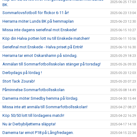
2025-06-25 17:03
BK.
Sommarlovsfotboll för flickor 6-11 år!
2025-06-23 13:04
Herrarna möter Lunds BK på hemmaplan
2025-06-23 12:30
Missa inte dagens seriefinal mot Enskede!
2025-06-15 10:27
Köp din Halva potten lott nu till Enskede matchen!
2025-06-11 10:56
Seriefinal mot Enskede - Halva priset på Entrè!
2025-06-10 16:30
Herrarna tar emot Oskarshamn på söndag.
2025-05-29 18:23
Anmälan till Sommarfotbollsskolan stänger på torsdag!
2025-05-26 09:33
Derbydags på lördag !
2025-05-20 12:03
Stort Tack Zourab!
2025-05-20 07:23
Påminnelse Sommarfotbollsskolan
2025-05-08 14:49
Damerna möter Smedby hemma på lördag.
2025-04-30 15:44
Missa inte att anmäla till Sommarfotbollsskolan!
2025-04-27 08:27
Köp 50/50 lott till lördagens match!
2025-04-22 16:29
Nu är Derbybiljetterna släppta!
2025-04-17 14:18
Damerna tar emot P18 på Långfredagen.
2025-04-15 22:34