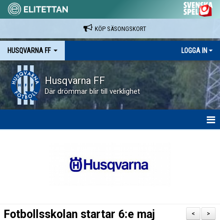
KÖP SÄSONGSKORT
HUSQVARNA FF
LOGGA IN
Husqvarna FF
Där drömmar blir till verklighet
HEM
NYHETER
VAPENVALLEN
SÄSONGSKORT OCH MATCHBILJETTER.
Fotbollsskolan startar 6:e maj
<
>