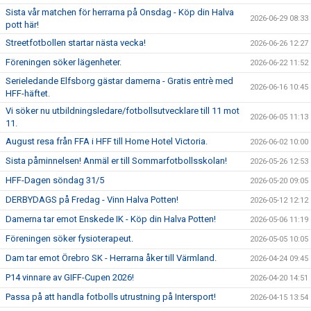
Sista vår matchen för herrarna på Onsdag - Köp din Halva
2026-06-29 08:33
pott här!
Streetfotbollen startar nästa vecka!
2026-06-26 12:27
Föreningen söker lägenheter.
2026-06-22 11:52
Serieledande Elfsborg gästar damerna - Gratis entrè med
2026-06-16 10:45
HFF-häftet.
Vi söker nu utbildningsledare/fotbollsutvecklare till 11 mot
2026-06-05 11:13
11.
August resa från FFA i HFF till Home Hotel Victoria.
2026-06-02 10:00
Sista påminnelsen! Anmäl er till Sommarfotbollsskolan!
2026-05-26 12:53
HFF-Dagen söndag 31/5
2026-05-20 09:05
DERBYDAGS på Fredag - Vinn Halva Potten!
2026-05-12 12:12
Damerna tar emot Enskede IK - Köp din Halva Potten!
2026-05-06 11:19
Föreningen söker fysioterapeut.
2026-05-05 10:05
Dam tar emot Örebro SK - Herrarna åker till Värmland.
2026-04-24 09:45
P14 vinnare av GIFF-Cupen 2026!
2026-04-20 14:51
Passa på att handla fotbolls utrustning på Intersport!
2026-04-15 13:54