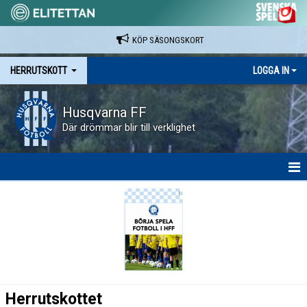
KÖP SÄSONGSKORT
HERRUTSKOTT
LOGGA IN
Husqvarna FF
Där drömmar blir till verklighet
HEM
NYHETER
KALENDER
HERRUTSKOTTET
Herrutskottet