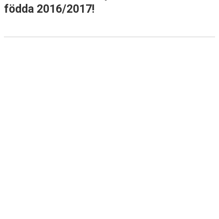
TRUPPEN
födda 2016/2017!
BILDGALLERI
DOKUMENT
KONTAKT