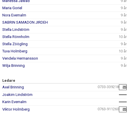
Manessa Jawad
9 år
Maria Goriel
9 år
Nora Evemalm
9 år
SABRIN SAMADON JIRDEH
9 år
Stella Lindström
9 år
Stella Rönnholm
10 år
Stella Zöögling
9 år
Tuva Holmberg
10 år
Vendela Hermansson
9 år
Wilja Brinning
9 år
Ledare
0733-339218
Axel Brinning
Joakim Lindström
Karin Evemalm
0763-911260
Viktor Holmberg