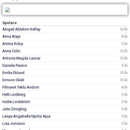
TRUPPEN
BILDGALLERI
Spelare
DOKUMENT
Abigail Ablelom Kefiay
10 år
Alma Alaje
8 år
KONTAKT
Amina Roba
9 år
Anna Colic
10 år
Antonia Magda Lascar
10 år
Daniela Paulos
9 år
Emilia Eklund
10 år
Ermioni Gkeli
10 år
Filmawit Teklu Andom
8 år
Helli Lindberg
9 år
Hollie Lindström
9 år
Julie Zöögling
9 år
Lenya-Angebelle Njicha Ajua
9 år
Lisa Jonsson
9 år