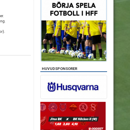
er.
ong.
r).
HUVUDSPONSORER