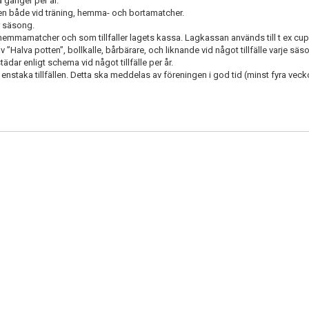
 gånger per år.
anen både vid träning, hemma- och bortamatcher.
r säsong.
hemmamatcher och som tillfaller lagets kassa. Lagkassan används till t ex cup
”Halva potten”, bollkalle, bårbärare, och liknande vid något tillfälle varje säs
ädar enligt schema vid något tillfälle per år.
taka tillfällen. Detta ska meddelas av föreningen i god tid (minst fyra vecko