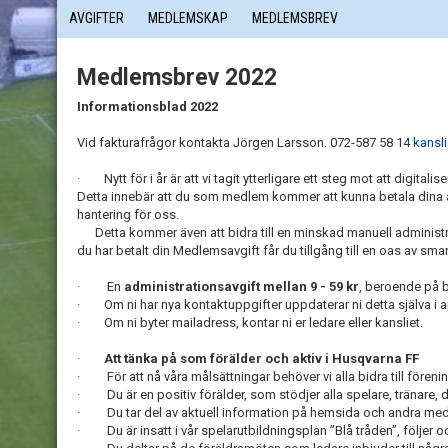
AVGIFTER
MEDLEMSKAP
MEDLEMSBREV
Medlemsbrev 2022
Informationsblad 2022
Vid fakturafrågor kontakta Jörgen Larsson. 072-587 58 14
kansl
· Nytt för i år är att vi tagit ytterligare ett steg mot att digita
Detta innebär att du som medlem kommer att kunna betala dina av
hantering för oss.
Detta kommer även att bidra till en minskad manuell administrati
du har betalt din Medlemsavgift får du tillgång till en oas av 
· En
administrationsavgift mellan 9 - 59 kr
, beroende på b
· Om ni har nya kontaktuppgifter uppdaterar ni detta själva i app
· Om ni byter mailadress, kontar ni er ledare eller kansliet.
·
Att tänka på som förälder och aktiv i Husqvarna FF
· För att nå våra målsättningar behöver vi alla bidra till fören
· Du är en positiv förälder, som stödjer alla spelare, tränare
· Du tar del av aktuell information på hemsida och andra medi
· Du är insatt i vår spelarutbildningsplan ”Blå tråden”, följer 