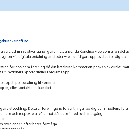
i@husqvarnaff.se
lisera våra administrativa rutiner genom att använda Kansliservice som är en del 
gifter via digitala betalningsmetoder – en smidigare upplevelse för dig och 
on för oss som förening då din betalning kommer att prickas av direkt i vårt
smarta funktioner i SportAdmins MedlemsApp!
eloppet, per betalning tillkommer.
en, eller kontaktar ni kansliet.
ingens utveckling. Detta är föreningens förväntningar på dig som medlem, föräl
, domare och respekterar våra motståndare i med- och motgång.
er.
och stödjer den efter bästa förmåga.