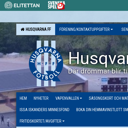
HUSQVARNA FF
FÖRENING/KONTAKTUPPGIFTER
SEN
Husqva
Där drömmar blir til
HEM
NYHETER
VAPENVALLEN
SÄSONGSKORT OCH MAT
ISSA ISKANDERS MINNESFOND
BOKA DIN HEMMAVINSTLOTT SM
FRITIDSKORTET/AVGIFTER