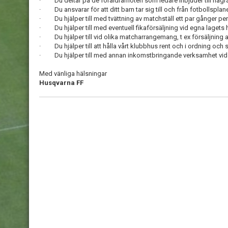
· Du deltar på de föräldramöten som ledare inbjuder till några
· Du ansvarar för att ditt barn tar sig till och från fotbollspl
· Du hjälper till med tvättning av matchställ ett par gånger pe
· Du hjälper till med eventuell fikaförsäljning vid egna lagets 
· Du hjälper till vid olika matcharrangemang, t ex försäljning av 
· Du hjälper till att hålla vårt klubbhus rent och i ordning och st
· Du hjälper till med annan inkomstbringande verksamhet vid ens
Med vänliga hälsningar
Husqvarna FF