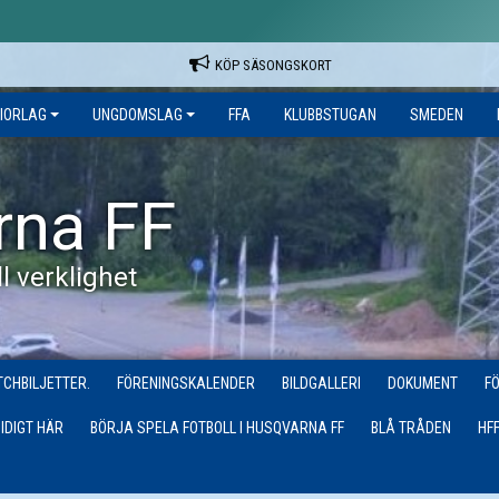
KÖP SÄSONGSKORT
IORLAG
UNGDOMSLAG
FFA
KLUBBSTUGAN
SMEDEN
rna FF
l verklighet
CHBILJETTER.
FÖRENINGSKALENDER
BILDGALLERI
DOKUMENT
F
IDIGT HÄR
BÖRJA SPELA FOTBOLL I HUSQVARNA FF
BLÅ TRÅDEN
HF