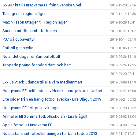
55 997 kr till Husqvarna FF från Svenska Spel
2019-11-20 07:56
Talanger till regionsläger
2019-11-14 10:36
Max Nilsson uttagen till Region läger
2019-10-29 10:41
Succestart för sambafotbollen
2019-10-27 15:07
P07 på cupäventyr
2019-10-14 08:15
Fotboll ger styrka
2019-10-06 19:12
Nu är det dags för Sambafotboll
2019-09-26 15:18
Tappade poäng för både dam och herr
2019-09-24 17:25
2019-09-20 07:41
Exklusivt erbjudande till alla våra medlemmar!
2019-09-09 11:19
Husqvarna FF belönades av Henrik Lundqvist och Unibet
2019-06-27 18:08
Lite bilder från en härlig fotbollsvecka - Lira Blågult 2019
2019-06-24 08:32
Husqvarna FF fick pris av kungen
2019-06-20 16:32
Anmäl er till Sommarfotbollsskolan - Lira Blågult.
2019-05-02 13:04
Spela fotboll i Husqvarna FF
2019-04-30 08:24
Nu startar snart fotbollsträningen för barn födda 2013
2019-04-17 10:21