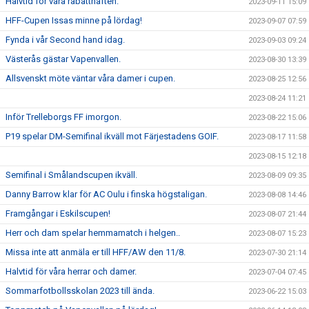
Halvtid för våra rabatthäften.
2023-09-11 15:09
HFF-Cupen Issas minne på lördag!
2023-09-07 07:59
Fynda i vår Second hand idag.
2023-09-03 09:24
Västerås gästar Vapenvallen.
2023-08-30 13:39
Allsvenskt möte väntar våra damer i cupen.
2023-08-25 12:56
2023-08-24 11:21
Inför Trelleborgs FF imorgon.
2023-08-22 15:06
P19 spelar DM-Semifinal ikväll mot Färjestadens GOIF.
2023-08-17 11:58
2023-08-15 12:18
Semifinal i Smålandscupen ikväll.
2023-08-09 09:35
Danny Barrow klar för AC Oulu i finska högstaligan.
2023-08-08 14:46
Framgångar i Eskilscupen!
2023-08-07 21:44
Herr och dam spelar hemmamatch i helgen..
2023-08-07 15:23
Missa inte att anmäla er till HFF/AW den 11/8.
2023-07-30 21:14
Halvtid för våra herrar och damer.
2023-07-04 07:45
Sommarfotbollsskolan 2023 till ända.
2023-06-22 15:03