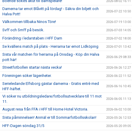
Boende sökes akut till damspelare!
2026-08-02 16:11
Damerna tar emot Blåvitt på lördag! - Säkra din biljett och
"VAPENDRAGARE 2026"
2026-07-22 10:50
Halva Pott!
Välkommen tillbaka Ninos Töre!
2026-07-19 13:00
FRITIDSKORTET/AVGIFTER
Svff och Smff på besök.
2026-07-03 14:05
Förändring i ledarstaben i HFF Dam
2026-07-02 18:00
Se kvällens match på plats - Herrarna tar emot Lidköping
2026-07-01 13:42
Sista vår matchen för herrarna på Onsdag - Köp din Halva
2026-06-29 08:33
pott här!
Streetfotbollen startar nästa vecka!
2026-06-26 12:27
Föreningen söker lägenheter.
2026-06-22 11:52
Serieledande Elfsborg gästar damerna - Gratis entrè med
2026-06-16 10:45
HFF-häftet.
Vi söker nu utbildningsledare/fotbollsutvecklare till 11 mot
2026-06-05 11:13
11.
August resa från FFA i HFF till Home Hotel Victoria.
2026-06-02 10:00
Sista påminnelsen! Anmäl er till Sommarfotbollsskolan!
2026-05-26 12:53
HFF-Dagen söndag 31/5
2026-05-20 09:05