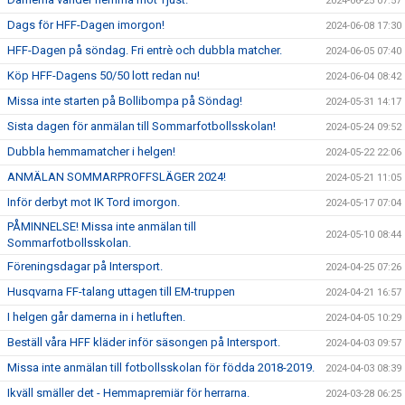
2024-06-25 07:57
Dags för HFF-Dagen imorgon!
2024-06-08 17:30
HFF-Dagen på söndag. Fri entrè och dubbla matcher.
2024-06-05 07:40
Köp HFF-Dagens 50/50 lott redan nu!
2024-06-04 08:42
Missa inte starten på Bollibompa på Söndag!
2024-05-31 14:17
Sista dagen för anmälan till Sommarfotbollsskolan!
2024-05-24 09:52
Dubbla hemmamatcher i helgen!
2024-05-22 22:06
ANMÄLAN SOMMARPROFFSLÄGER 2024!
2024-05-21 11:05
Inför derbyt mot IK Tord imorgon.
2024-05-17 07:04
PÅMINNELSE! Missa inte anmälan till
2024-05-10 08:44
Sommarfotbollsskolan.
Föreningsdagar på Intersport.
2024-04-25 07:26
Husqvarna FF-talang uttagen till EM-truppen
2024-04-21 16:57
I helgen går damerna in i hetluften.
2024-04-05 10:29
Beställ våra HFF kläder inför säsongen på Intersport.
2024-04-03 09:57
Missa inte anmälan till fotbollsskolan för födda 2018-2019.
2024-04-03 08:39
Ikväll smäller det - Hemmapremiär för herrarna.
2024-03-28 06:25