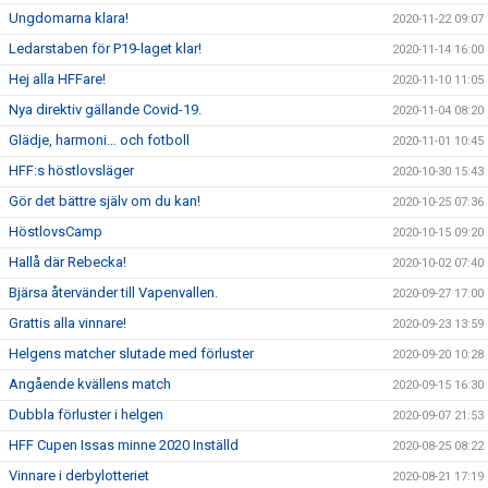
Ungdomarna klara!
2020-11-22 09:07
Ledarstaben för P19-laget klar!
2020-11-14 16:00
Hej alla HFFare!
2020-11-10 11:05
Nya direktiv gällande Covid-19.
2020-11-04 08:20
Glädje, harmoni… och fotboll
2020-11-01 10:45
HFF:s höstlovsläger
2020-10-30 15:43
Gör det bättre själv om du kan!
2020-10-25 07:36
HöstlovsCamp
2020-10-15 09:20
Hallå där Rebecka!
2020-10-02 07:40
Bjärsa återvänder till Vapenvallen.
2020-09-27 17:00
Grattis alla vinnare!
2020-09-23 13:59
Helgens matcher slutade med förluster
2020-09-20 10:28
Angående kvällens match
2020-09-15 16:30
Dubbla förluster i helgen
2020-09-07 21:53
HFF Cupen Issas minne 2020 Inställd
2020-08-25 08:22
Vinnare i derbylotteriet
2020-08-21 17:19