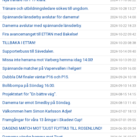
2024-11-16 08:22
Tränare och utbildningsledare sökes till ungdom.
2024-10-28 13:27
Spännande länsderby avslutar för damerna!
2024-10-25 14:00
Damerna avslutar med spännande länsderby.
2024-10-22 18:23
Fira avancemanget till ETTAN med Bakelse!
2024-10-22 09:42
TILLBAKA I ETTAN!
2024-10-20 08:38
Supporterbuss till Sävedalen.
2024-10-14 09:40
Missa inte herrarna mot Varberg hemma idag 14.00!
2024-10-13 09:22
Spännande matcher på Vapenvallen i helgen!
2024-10-09 16:00
Dubbla DM finaler väntar P16 och P15.
2024-09-24 10:18
Bollibompa på Söndag 16.00.
2024-09-10 14:33
Projektstart för "En bättre väg".
2024-08-15 14:15
Damerna tar emot Smedby på Söndag.
2024-08-13 11:45
Välkommen hem Simon Karlsson Adjei!
2024-07-07 18:13
Framgångar för våra 13 åringar i Skadevi Cup!
2024-07-01 09:55
DAGENS MATCH MOT TJUST FLYTTAS TILL ROSENLUND!
2024-06-30 09:34
Damerna vänder hemma mot Tjust.