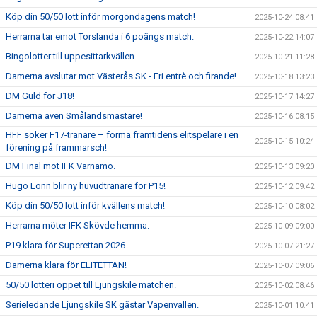
Köp din 50/50 lott inför morgondagens match!
2025-10-24 08:41
Herrarna tar emot Torslanda i 6 poängs match.
2025-10-22 14:07
Bingolotter till uppesittarkvällen.
2025-10-21 11:28
Damerna avslutar mot Västerås SK - Fri entrè och firande!
2025-10-18 13:23
DM Guld för J18!
2025-10-17 14:27
Damerna även Smålandsmästare!
2025-10-16 08:15
HFF söker F17-tränare – forma framtidens elitspelare i en
2025-10-15 10:24
förening på frammarsch!
DM Final mot IFK Värnamo.
2025-10-13 09:20
Hugo Lönn blir ny huvudtränare för P15!
2025-10-12 09:42
Köp din 50/50 lott inför kvällens match!
2025-10-10 08:02
Herrarna möter IFK Skövde hemma.
2025-10-09 09:00
P19 klara för Superettan 2026
2025-10-07 21:27
Damerna klara för ELITETTAN!
2025-10-07 09:06
50/50 lotteri öppet till Ljungskile matchen.
2025-10-02 08:46
Serieledande Ljungskile SK gästar Vapenvallen.
2025-10-01 10:41