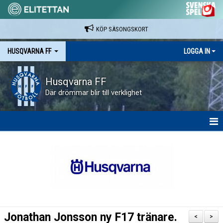
KÖP SÄSONGSKORT
HUSQVARNA FF
LOGGA IN
Husqvarna FF
Där drömmar blir till verklighet
HEM
NYHETER
VAPENVALLEN
SÄSONGSKORT OCH MATCHBILJETTER.
Jonathan Jonsson ny F17 tränare.
<
>