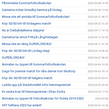
Påminnelse Sommarfotbollsskolan
2025-05-08 14:49
Damerna möter Smedby hemma på lördag.
2025-04-30 15:44
Missa inte att anmäla till Sommarfotbollsskolan!
2025-04-27 08:27
Köp 50/50 lott till lördagens match!
2025-04-22 16:29
Nu är Derbybiljetterna släppta!
2025-04-17 14:18
Damerna tar emot P18 på Långfredagen.
2025-04-15 22:34
Missa inte en riktig SUPERLÖRDAG!
2025-04-11 21:25
Köp din 50/50 lott till Lördag idag!
2025-04-10 08:20
SUPERLÖRDAG!
2025-04-07 08:49
Anmälan nu öppen till Sommarfotbollsskolan.
2025-04-04 10:00
Dags för premiär match för våra damer mot Skultorp.
2025-04-03 18:14
Köp din 50/50 lott till helgens match.
2025-04-03 09:41
Ladda upp på Stadshotellet inför hemmapremiär!
2025-04-02 20:05
En vecka kvar till hemmapremiär i Ettan Södra
2025-03-29 17:49
Anmälan nu öppen till fotbollsskolan för födda 2019-2020.
2025-03-28
HFF häftena 2025 har anlänt!
2025-03-26 16:26