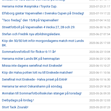
Herrarna möter Assyriska i Toyota Cup.
2025-07-23 21:17
Elfsborg gästar Vapenvallen i Svenska Cupen på Onsdag!
2025-07-19 17:22
"Taco fredag" den 15/8 på Vapenvallen!
2025-07-04 14:52
Streetfotboll på Vapenvallen 4 Vecka 27, 28 och 29.
2025-06-30 16:29
Stefan och Fredrik nya utbildningsledare.
2025-06-27 07:54
Köp din 50/50 lott inför morgondagens match mot Lunds
2025-06-25 17:03
BK.
Sommarlovsfotboll för flickor 6-11 år!
2025-06-23 13:04
Herrarna möter Lunds BK på hemmaplan
2025-06-23 12:30
Missa inte dagens seriefinal mot Enskede!
2025-06-15 10:27
Köp din Halva potten lott nu till Enskede matchen!
2025-06-11 10:56
Seriefinal mot Enskede - Halva priset på Entrè!
2025-06-10 16:30
Herrarna tar emot Oskarshamn på söndag.
2025-05-29 18:23
Anmälan till Sommarfotbollsskolan stänger på torsdag!
2025-05-26 09:33
Derbydags på lördag !
2025-05-20 12:03
Stort Tack Zourab!
2025-05-20 07:23