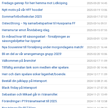
Fredags genrep för herr hemma mot Lidköping.
2025-03-20 14:45
Nytt motiv på vår HFF hoodie!
2025-03-19 13:06
Sommarfotbollsskolan 2025
2025-03-17 07:53
OsteoStrong – Ny samarbetspartner til Husqvarna FF
2025-03-16 09:51
Herrarna tar emot Åtvidaberg idag.
2025-03-15 07:55
En månad kvar till säsongsstart - försäljningen av
2025-03-01 12:59
säsongsbiljetter har öppnat
Nya Souvenirer till försäljning under morgondagens match!
2025-02-21 16:44
Bli en del av vår arrangemangs grupp 2025!
2025-02-20 10:06
Välkommen på årsmöte!
2025-02-17 11:09
Tillfällig anmälan länk som medlem eller spelare.
2025-01-30 14:46
Herr och dam spelare söker lägenhet/boende.
2024-12-17 11:09
Beställ din julklapp på Intersport.
2024-12-08 21:45
Black friday på Intersport
2024-11-27 07:35
Sebastian och Mikael går in i tränarroller.
2024-11-21 13:49
Förändringar i P19 tränarteamet till 2025.
2024-11-18 13:58
Nya tränare för P17 klara.