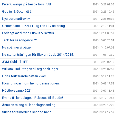
Peter Gwargis på besök hos P08!
2021-12-27 09:03
God jul & Gott nytt år!
2021-12-23 10:42
Nya coronadirektiv.
2021-12-23 08:32
Gemensamt EBK/HFF lag i en F17 satsning.
2021-12-13 11:04
Förlängt avtal med Friskis & Svettis.
2021-12-11 08:51
Tack för säsongen 2021!
2021-12-03 20:54
Nu spänner vi bågen
2021-11-12 07:03
Nu startar träningen för flickor födda 2014/2015.
2021-11-01 19:30
JDM-Guld till HFF!
2021-10-29 07:15
William Lind uttagen till regionalt läger.
2021-10-25 07:59
Finns fortfarande häften kvar!
2021-10-19 11:23
Förändringar inom herr organisationen.
2021-10-08 17:52
Höstlovscamp 2021
2021-10-07 11:45
Emma till landslaget - Rebecca till Bosön!
2021-09-17 19:53
Ännu en talang till landslagssamling
2021-08-20 12:20
Succé för Smedens second hand!
2021-08-14 17:52