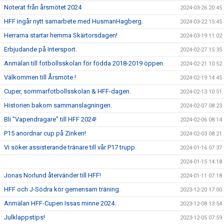
Noterat från årsmötet 2024
2024-03-26 20:45
HFF ingår nytt samarbete med HusmanHagberg.
2024-03-22 15:45
Herrarna startar hemma Skärtorsdagen!
2024-03-19 11:02
Erbjudande på Intersport.
2024-02-27 15:35
Anmälan till fotbollsskolan för födda 2018-2019 öppen.
2024-02-21 10:52
Välkommen till Årsmöte !
2024-02-19 14:45
Cuper, sommarfotbollsskolan & HFF-dagen.
2024-02-13 10:51
Historien bakom sammanslagningen.
2024-02-07 08:23
Bli "Vapendragare" till HFF 2024!
2024-02-06 08:14
P15 anordnar cup på Zinken!
2024-02-03 08:21
Vi söker assisterande tränare till vår P17 trupp.
2024-01-16 07:37
2024-01-15 14:18
Jonas Norlund återvänder till HFF!
2024-01-11 07:18
HFF och J-Södra kör gemensam träning.
2023-12-20 17:00
Anmälan HFF-Cupen Issas minne 2024.
2023-12-08 13:54
Julklappstips!
2023-12-05 07:59