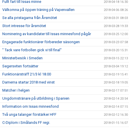
Fullt fart till Issas minne
2018-04-18 16:30
Välkomna på öppen träning på Vapenvallen
2018-04-06 08:26
Se alla pristagarna från Årsmötet
2018-03-31 08:03
Stort intresse för årsmötet
2018-03-28 19:33
Nominering av kandidater till Issas minnesfond pågår
2018-03-25 12:00
Engagerade funktionärer förbereder säsongen
2018-03-23 07:58
" Tack vare fotbollen gick vi till final"
2018-03-20 15:31
Ministerbesök i Smeden
2018-03-15 22:13
Segersviten fortsätter
2018-03-04 19:12
Funktionärsträff 21/3 kl 18.00
2018-02-19 15:41
Damerna startar 2018 med vinst
2018-02-18 19:05
Matcher i helgen
2018-02-17 07:51
Ungdomstränare på utbildning i Spanien
2018-02-14 20:54
Information om Issas minnesfond
2018-02-14 07:15
Två unga talanger förstärker HFF
2018-02-12 16:30
C-Diplom i Smålands FF regi.
2018-01-15 16:07