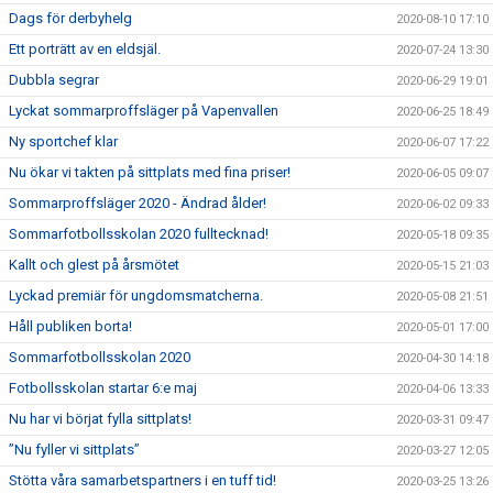
Dags för derbyhelg
2020-08-10 17:10
Ett porträtt av en eldsjäl.
2020-07-24 13:30
Dubbla segrar
2020-06-29 19:01
Lyckat sommarproffsläger på Vapenvallen
2020-06-25 18:49
Ny sportchef klar
2020-06-07 17:22
Nu ökar vi takten på sittplats med fina priser!
2020-06-05 09:07
Sommarproffsläger 2020 - Ändrad ålder!
2020-06-02 09:33
Sommarfotbollsskolan 2020 fulltecknad!
2020-05-18 09:35
Kallt och glest på årsmötet
2020-05-15 21:03
Lyckad premiär för ungdomsmatcherna.
2020-05-08 21:51
Håll publiken borta!
2020-05-01 17:00
Sommarfotbollsskolan 2020
2020-04-30 14:18
Fotbollsskolan startar 6:e maj
2020-04-06 13:33
Nu har vi börjat fylla sittplats!
2020-03-31 09:47
”Nu fyller vi sittplats”
2020-03-27 12:05
Stötta våra samarbetspartners i en tuff tid!
2020-03-25 13:26