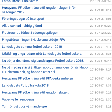
Fotbollsfest i Huskvarna!
2018-09-25 08:59
Husqvarna FF söker tränare till ungdomslagen inför
2018-09-18 11:41
säsongen 2019
Föreningsdagar på Intersport
2018-09-05 11:01
Alltid saknad - aldrig glömd
2018-08-14 07:22
Frustrerande förlust i säsongsepilogen
2018-07-22 20:29
Pingstförsamlingen i Huskvarna stödjer FFA
2018-07-06 07:41
Landslagets sommarfotbollsskola - 2018
2018-06-21 14:15
Utbildning unga ledare inför Landslagets fotbollsskola.
2018-06-06 11:38
Nu börjar det närma sig Landslagets Fotbollsskola 2018.
2018-05-31 09:47
Nu på fredag slår vi äntligen upp portarna igen för vår klubb
2018-05-30 11:27
i Huskvarna och jag hoppas att ni är l
Husqvarna FF söker tränare till FFA-verksamheten
2018-05-17 14:00
Landslagets Fotbollsskola 2018
2018-05-17 11:39
Husqvarna FF söker tränare till ungdomslagen.
2018-05-15 10:24
Vapenvallen renoveras
2018-05-02 16:30
Tuff förlust trots värmande spel
2018-04-21 19:28