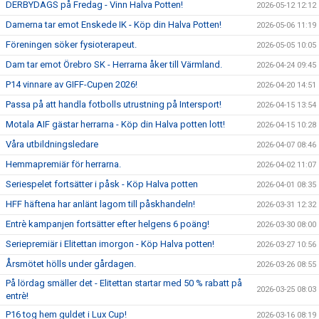
DERBYDAGS på Fredag - Vinn Halva Potten!
2026-05-12 12:12
Damerna tar emot Enskede IK - Köp din Halva Potten!
2026-05-06 11:19
Föreningen söker fysioterapeut.
2026-05-05 10:05
Dam tar emot Örebro SK - Herrarna åker till Värmland.
2026-04-24 09:45
P14 vinnare av GIFF-Cupen 2026!
2026-04-20 14:51
Passa på att handla fotbolls utrustning på Intersport!
2026-04-15 13:54
Motala AIF gästar herrarna - Köp din Halva potten lott!
2026-04-15 10:28
Våra utbildningsledare
2026-04-07 08:46
Hemmapremiär för herrarna.
2026-04-02 11:07
Seriespelet fortsätter i påsk - Köp Halva potten
2026-04-01 08:35
HFF häftena har anlänt lagom till påskhandeln!
2026-03-31 12:32
Entrè kampanjen fortsätter efter helgens 6 poäng!
2026-03-30 08:00
Seriepremiär i Elitettan imorgon - Köp Halva potten!
2026-03-27 10:56
Årsmötet hölls under gårdagen.
2026-03-26 08:55
På lördag smäller det - Elitettan startar med 50 % rabatt på
2026-03-25 08:03
entrè!
P16 tog hem guldet i Lux Cup!
2026-03-16 08:19