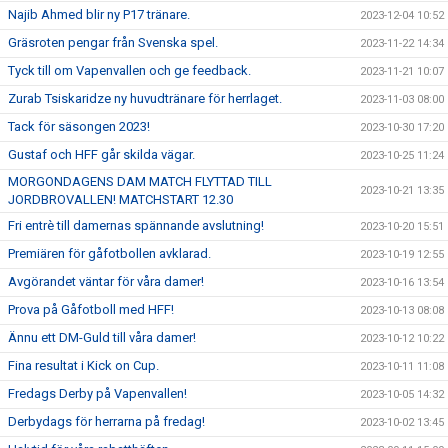
Najib Ahmed blir ny P17 tränare.
2023-12-04 10:52
Gräsroten pengar från Svenska spel.
2023-11-22 14:34
Tyck till om Vapenvallen och ge feedback.
2023-11-21 10:07
Zurab Tsiskaridze ny huvudtränare för herrlaget.
2023-11-03 08:00
Tack för säsongen 2023!
2023-10-30 17:20
Gustaf och HFF går skilda vägar.
2023-10-25 11:24
MORGONDAGENS DAM MATCH FLYTTAD TILL
2023-10-21 13:35
JORDBROVALLEN! MATCHSTART 12.30
Fri entrè till damernas spännande avslutning!
2023-10-20 15:51
Premiären för gåfotbollen avklarad.
2023-10-19 12:55
Avgörandet väntar för våra damer!
2023-10-16 13:54
Prova på Gåfotboll med HFF!
2023-10-13 08:08
Ännu ett DM-Guld till våra damer!
2023-10-12 10:22
Fina resultat i Kick on Cup.
2023-10-11 11:08
Fredags Derby på Vapenvallen!
2023-10-05 14:32
Derbydags för herrarna på fredag!
2023-10-02 13:45