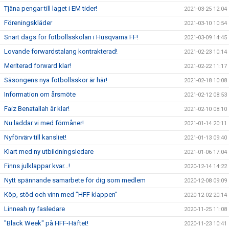
Tjäna pengar till laget i EM tider!
2021-03-25 12:04
Föreningskläder
2021-03-10 10:54
Snart dags för fotbollsskolan i Husqvarna FF!
2021-03-09 14:45
Lovande forwardstalang kontrakterad!
2021-02-23 10:14
Meriterad forward klar!
2021-02-22 11:17
Säsongens nya fotbollsskor är här!
2021-02-18 10:08
Information om årsmöte
2021-02-12 08:53
Faiz Benatallah är klar!
2021-02-10 08:10
Nu laddar vi med förmåner!
2021-01-14 20:11
Nyförvärv till kansliet!
2021-01-13 09:40
Klart med ny utbildningsledare
2021-01-06 17:04
Finns julklappar kvar...!
2020-12-14 14:22
Nytt spännande samarbete för dig som medlem
2020-12-08 09:09
Köp, stöd och vinn med ”HFF klappen”
2020-12-02 20:14
Linneah ny fasledare
2020-11-25 11:08
"Black Week" på HFF-Häftet!
2020-11-23 10:41