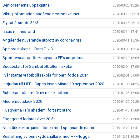
Seniorserierna uppskjutna
2020-03-25 13:26
Viktig information angående coronaviruset
2020-03-18 08:19
Flyttat årsmöte 31/3
2020-03-18 08:12
Issas minnesfond
2020-03-14 17:41
Angående nuvarande utbrott av coronavirus
2020-03-11 15:36
Spelare sökes till Dam Div-3
2020-03-09 12:14
Sportlovscamp för Husqvarna FF’s ungdomar
2020-02-19 13:09
Succéstart för Sambafotbollen i skolan
2020-02-04 17:00
I vår startar vi fotbollsskola för barn födda 2014
2020-02-01 09:00
Inbjudan till HFF - Cupen Issas Minne 19 september 2020
2020-01-30 14:25
Rutinerad tränare får ny roll i klubben
2020-01-28 17:00
Medlemsutskick 2020
2020-01-20 09:28
Husqvarna FF’s akademi fortsatt stark
2020-01-15 17:00
Engagerad ledare i över 20 år
2019-12-26 17:00
Nu stärker vi organisationen med spännande namn
2019-12-20 11:41
Beställning av benskyddshållare med HFF-logga
2019-12-11 16:30