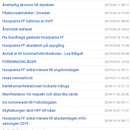
Äventyrlig ekonom till styrelsen
2019-04-17 08:17
Påsklovsaktiviteter i Smeden
2019-04-10 19:00
Husqvarna FF belönas av SvFF
2019-04-07 08:00
Årsmötet avklarat.
2019-03-29 18:02
Pia Sundhage gästade Husqvarna FF.
2019-03-18 19:36
Husqvarna FF akademin på uppgång.
2019-03-06 19:28
Anmäl er till Sommarfotbollsskolan - Lira Blågult.
2019-03-05 09:48
FÖRENINGSKLÄDER
2019-03-01 10:53
Husqvarna FF söker tränare till ungdomslagen
2019-01-16 09:11
Issas minnesfond
2019-01-11 09:05
Kärleksmanifestationen lockade många
2018-11-13 21:13
Manifestation för respekt och allas lika värde
2018-11-05 20:36
De nominerade till Fotbollsgalan
2018-11-02 09:11
Skyttekungen sköt HFF till tvåan
2018-10-27 17:37
Husqvarna FF söker tränare till akademilagen inför
2018-10-16 08:17
säsongen 2019