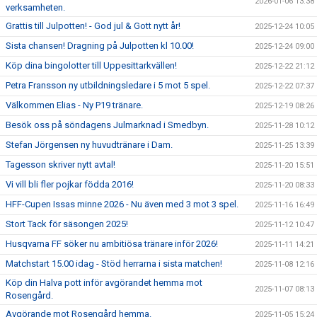
2026-01-06 13:38
verksamheten.
Grattis till Julpotten! - God jul & Gott nytt år!
2025-12-24 10:05
Sista chansen! Dragning på Julpotten kl 10.00!
2025-12-24 09:00
Köp dina bingolotter till Uppesittarkvällen!
2025-12-22 21:12
Petra Fransson ny utbildningsledare i 5 mot 5 spel.
2025-12-22 07:37
Välkommen Elias - Ny P19 tränare.
2025-12-19 08:26
Besök oss på söndagens Julmarknad i Smedbyn.
2025-11-28 10:12
Stefan Jörgensen ny huvudtränare i Dam.
2025-11-25 13:39
Tagesson skriver nytt avtal!
2025-11-20 15:51
Vi vill bli fler pojkar födda 2016!
2025-11-20 08:33
HFF-Cupen Issas minne 2026 - Nu även med 3 mot 3 spel.
2025-11-16 16:49
Stort Tack för säsongen 2025!
2025-11-12 10:47
Husqvarna FF söker nu ambitiösa tränare inför 2026!
2025-11-11 14:21
Matchstart 15.00 idag - Stöd herrarna i sista matchen!
2025-11-08 12:16
Köp din Halva pott inför avgörandet hemma mot
2025-11-07 08:13
Rosengård.
Avgörande mot Rosengård hemma.
2025-11-05 15:24