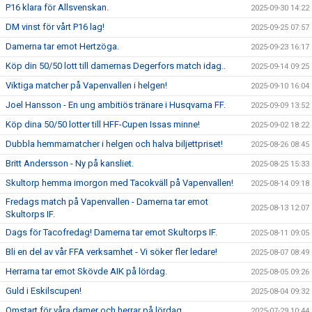
P16 klara för Allsvenskan.
2025-09-30 14:22
DM vinst för vårt P16 lag!
2025-09-25 07:57
Damerna tar emot Hertzöga.
2025-09-23 16:17
Köp din 50/50 lott till damernas Degerfors match idag..
2025-09-14 09:25
Viktiga matcher på Vapenvallen i helgen!
2025-09-10 16:04
Joel Hansson - En ung ambitiös tränare i Husqvarna FF.
2025-09-09 13:52
Köp dina 50/50 lotter till HFF-Cupen Issas minne!
2025-09-02 18:22
Dubbla hemmamatcher i helgen och halva biljettpriset!
2025-08-26 08:45
Britt Andersson - Ny på kansliet.
2025-08-25 15:33
Skultorp hemma imorgon med Tacokväll på Vapenvallen!
2025-08-14 09:18
Fredags match på Vapenvallen - Damerna tar emot
2025-08-13 12:07
Skultorps IF.
Dags för Tacofredag! Damerna tar emot Skultorps IF.
2025-08-11 09:05
Bli en del av vår FFA verksamhet - Vi söker fler ledare!
2025-08-07 08:49
Herrarna tar emot Skövde AIK på lördag.
2025-08-05 09:26
Guld i Eskilscupen!
2025-08-04 09:32
Omstart för våra damer och herrar på lördag.
2025-07-29 10:44