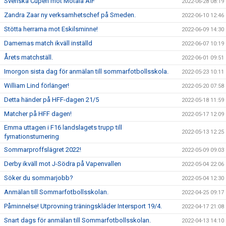
Svenska Cupen mot Motala AIF
2022-06-28 08:19
Zandra Zaar ny verksamhetschef på Smeden.
2022-06-10 12:46
Stötta herrarna mot Eskilsminne!
2022-06-09 14:30
Damernas match ikväll inställd
2022-06-07 10:19
Årets matchställ.
2022-06-01 09:51
Imorgon sista dag för anmälan till sommarfotbollsskola.
2022-05-23 10:11
William Lind förlänger!
2022-05-20 07:58
Detta händer på HFF-dagen 21/5
2022-05-18 11:59
Matcher på HFF dagen!
2022-05-17 12:09
Emma uttagen i F16 landslagets trupp till
2022-05-13 12:25
fyrnationsturnering
Sommarproffslägret 2022!
2022-05-09 09:03
Derby ikväll mot J-Södra på Vapenvallen
2022-05-04 22:06
Söker du sommarjobb?
2022-05-04 12:30
Anmälan till Sommarfotbollsskolan.
2022-04-25 09:17
Påminnelse! Utprovning träningskläder Intersport 19/4.
2022-04-17 21:08
Snart dags för anmälan till Sommarfotbollsskolan.
2022-04-13 14:10