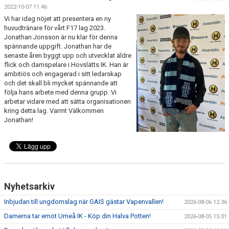
FÖRENINGSKALENDER
2022-10-07 11:46
Vi har idag nöjet att presentera en ny
BILDGALLERI
huvudtränare för vårt F17 lag 2023.
Jonathan Jonsson är nu klar för denna
spännande uppgift. Jonathan har de
DOKUMENT
senaste åren byggt upp och utvecklat äldre
flick och damspelare i Hovslätts IK. Han är
FÖRENINGENS MATCHER
ambitiös och engagerad i sitt ledarskap
och det skall bli mycket spännande att
följa hans arbete med denna grupp. Vi
SPONSORER
arbetar vidare med att sätta organisationen
kring detta lag. Varmt Välkommen
INTERSPORT
Jonathan!
ISSA ISKANDERS MINNESFOND
BOKA DIN HEMMAVINSTLOTT SMIDIGT HÄR
BÖRJA SPELA FOTBOLL I HUSQVARNA FF
Nyhetsarkiv
Inbjudan till ungdomslag när GAIS gästar Vapenvallen!
BLÅ TRÅDEN
2026-08-06 12:36
Damerna tar emot Umeå IK - Köp din Halva Potten!
2026-08-05 15:01
HFF´S VÄRDEGRUND