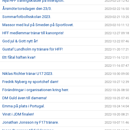
Nya HFF träningskläder på Intersport.
2023-02-23 12:42
Årsmöte torsdagen den 23/3.
2023-02-22 16:50
Sommarfotbollsskolan 2023.
2023-02-21 13:25
Massor med kul på Smeden på Sportlovet.
2023-02-10 11:12
HFF medlemmar tränar till kanonpris!
2022-12-27 09:18
God jul & Gott nytt år!
2022-12-22 07:46
Gustaf Lundholm ny tränare för HFF!
2022-11-20 17:21
Ett fåtal häften kvar!
2022-11-16 12:51
2022-11-16 07:47
Niklas Richter tränar U17 2023.
2022-10-30 09:00
Fredrik Nyberg ny sportchef dam!
2022-10-27 12:39
Förändringar i organisationen kring herr.
2022-10-26 08:50
DM Guld även till damerna!
2022-10-25 07:45
Emma på plats i Portugal.
2022-10-24 14:04
Vinst i JDM finalen!
2022-10-20 08:21
Jonathan Jonsson ny F17 tränare.
2022-10-07 11:46