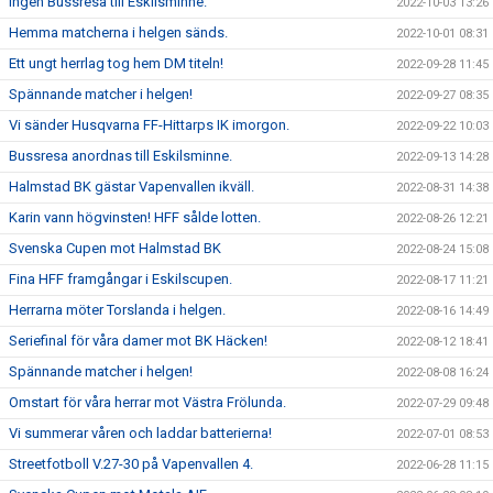
Ingen Bussresa till Eskilsminne.
2022-10-03 13:26
Hemma matcherna i helgen sänds.
2022-10-01 08:31
Ett ungt herrlag tog hem DM titeln!
2022-09-28 11:45
Spännande matcher i helgen!
2022-09-27 08:35
Vi sänder Husqvarna FF-Hittarps IK imorgon.
2022-09-22 10:03
Bussresa anordnas till Eskilsminne.
2022-09-13 14:28
Halmstad BK gästar Vapenvallen ikväll.
2022-08-31 14:38
Karin vann högvinsten! HFF sålde lotten.
2022-08-26 12:21
Svenska Cupen mot Halmstad BK
2022-08-24 15:08
Fina HFF framgångar i Eskilscupen.
2022-08-17 11:21
Herrarna möter Torslanda i helgen.
2022-08-16 14:49
Seriefinal för våra damer mot BK Häcken!
2022-08-12 18:41
Spännande matcher i helgen!
2022-08-08 16:24
Omstart för våra herrar mot Västra Frölunda.
2022-07-29 09:48
Vi summerar våren och laddar batterierna!
2022-07-01 08:53
Streetfotboll V.27-30 på Vapenvallen 4.
2022-06-28 11:15