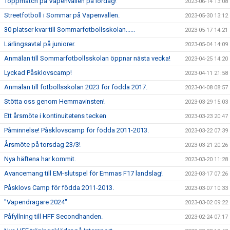
Toppmatch på Vapenvallen på lördag!
2023-06-14 13:08
Streetfotboll i Sommar på Vapenvallen.
2023-05-30 13:12
30 platser kvar till Sommarfotbollsskolan......
2023-05-17 14:21
Lärlingsavtal på juniorer.
2023-05-04 14:09
Anmälan till Sommarfotbollsskolan öppnar nästa vecka!
2023-04-25 14:20
Lyckad Påsklovscamp!
2023-04-11 21:58
Anmälan till fotbollsskolan 2023 för födda 2017.
2023-04-08 08:57
Stötta oss genom Hemmavinsten!
2023-03-29 15:03
Ett årsmöte i kontinuitetens tecken
2023-03-23 20:47
Påminnelse! Påsklovscamp för födda 2011-2013.
2023-03-22 07:39
Årsmöte på torsdag 23/3!
2023-03-21 20:26
Nya häftena har kommit.
2023-03-20 11:28
Avancemang till EM-slutspel för Emmas F17 landslag!
2023-03-17 07:26
Påsklovs Camp för födda 2011-2013.
2023-03-07 10:33
"Vapendragare 2024"
2023-03-02 09:22
Påfyllning till HFF Secondhanden.
2023-02-24 07:17