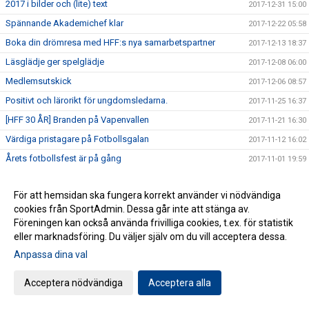
2017 i bilder och (lite) text
2017-12-31 15:00
Spännande Akademichef klar
2017-12-22 05:58
Boka din drömresa med HFF:s nya samarbetspartner
2017-12-13 18:37
Läsglädje ger spelglädje
2017-12-08 06:00
Medlemsutskick
2017-12-06 08:57
Positivt och lärorikt för ungdomsledarna.
2017-11-25 16:37
[HFF 30 ÅR] Branden på Vapenvallen
2017-11-21 16:30
Värdiga pristagare på Fotbollsgalan
2017-11-12 16:02
Årets fotbollsfest är på gång
2017-11-01 19:59
Lyckat läsprojekt fortsätter
2017-10-29 10:00
För att hemsidan ska fungera korrekt använder vi nödvändiga
Nu förstärker vi laget
2017-10-26 16:30
cookies från SportAdmin. Dessa går inte att stänga av.
Akademichef till Husqvarna FF
2017-10-24 07:00
Föreningen kan också använda frivilliga cookies, t.ex. för statistik
[HFF 30 ÅR] Bubbel i gråa baracker
eller marknadsföring. Du väljer själv om du vill acceptera dessa.
2017-10-12 07:00
Anpassa dina val
[HFF 30 år.] Möt pojklagsspelaren som blev elitdomare.
2017-10-08 08:00
Förstärkning av ledarstaben
2017-09-29 17:00
Acceptera nödvändiga
Acceptera alla
Cupfinal tisdagen den 26/9.
2017-09-25 10:55