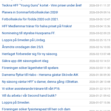
Teckna HFF "Young Guns" kortet - Vinn priser under året!
2026-03-11 11:37
Planera in Sommarfotbollsskolan 2026!
2026-03-09 09:16
Fotbollsskola för födda 2020 och 2021.
2026-03-05 13:47
HFF Medlemmar tränar för halva priset på Friskis!
2026-03-04 15:36
Nominering till styrelse Husqvarna FF.
2026-03-02 09:23
Loppis på Smeden på Lördag.
2026-02-25 15:19
Årsmöte onsdagen den 25/3.
2026-02-16 10:05
Herrlaget förbereder sig för ny säsong.
2026-02-13 07:48
Säkra upp ditt säsongskort idag
2026-02-10 14:51
Föreningen söker lägenheter till spelare.
2026-02-03 11:30
Damerna flyttar till Habo - Herrarna gästar Skövde AIK
2026-01-30 09:30
Ny säsong väntar HFF`s damer, denna gång i Elitettan.
2026-01-28 13:48
Vi söker assisterande tränare till vårt P16.
2026-01-22 10:19
Vill du arbeta i vår Second hand butik?
2026-01-21 09:42
Loppis på Smeden.
2026-01-07 15:06
Föreningen söker fysioterapeut till herr och dam