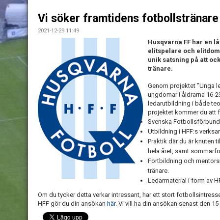
Vi söker framtidens fotbollstränare
2021-12-29 11:49
Husqvarna FF har en lån
elitspelare och elitdom
unik satsning på att o
tränare.
Genom projektet ”Unga le
ungdomar i åldrarna 16-2
ledarutbildning i både teo
projektet kommer du att f
Svenska Fotbollsförbunde
Utbildning i HFF:s verksa
Praktik där du är knuten 
hela året, samt sommarf
Fortbildning och mentors
tränare.
Ledarmaterial i form av H
Om du tycker detta verkar intressant, har ett stort fotbollsintress
HFF gör du din ansökan
här
. Vi vill ha din ansökan senast den 15 