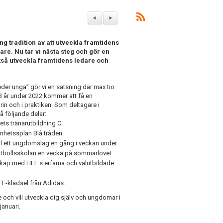
<
>
g tradition av att utveckla framtidens
are. Nu tar vi nästa steg och gör en
ckså utveckla framtidens ledare och
der unga” gör vi en satsning där max tio
3 år under 2022 kommer att få en
rin och i praktiken. Som deltagare i
å följande delar:
ts tränarutbildning C.
mhetssplan Blå tråden.
till ett ungdomslag en gång i veckan under
otbollsskolan en vecka på sommarlovet.
kap med HFF:s erfarna och välutbildade
FF-klädsel från Adidas.
e och vill utveckla dig själv och ungdomar i
januari.