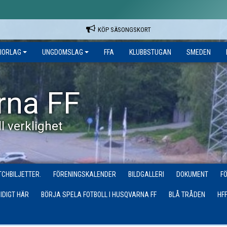
KÖP SÄSONGSKORT
IORLAG
UNGDOMSLAG
FFA
KLUBBSTUGAN
SMEDEN
rna FF
l verklighet
CHBILJETTER.
FÖRENINGSKALENDER
BILDGALLERI
DOKUMENT
F
IDIGT HÄR
BÖRJA SPELA FOTBOLL I HUSQVARNA FF
BLÅ TRÅDEN
HF