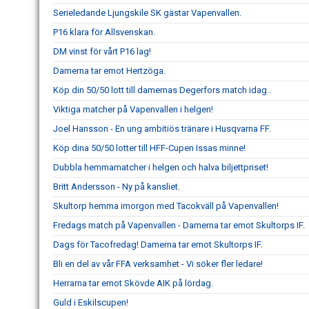
Serieledande Ljungskile SK gästar Vapenvallen.
P16 klara för Allsvenskan.
DM vinst för vårt P16 lag!
Damerna tar emot Hertzöga.
Köp din 50/50 lott till damernas Degerfors match idag..
Viktiga matcher på Vapenvallen i helgen!
Joel Hansson - En ung ambitiös tränare i Husqvarna FF.
Köp dina 50/50 lotter till HFF-Cupen Issas minne!
Dubbla hemmamatcher i helgen och halva biljettpriset!
Britt Andersson - Ny på kansliet.
Skultorp hemma imorgon med Tacokväll på Vapenvallen!
Fredags match på Vapenvallen - Damerna tar emot Skultorps IF.
Dags för Tacofredag! Damerna tar emot Skultorps IF.
Bli en del av vår FFA verksamhet - Vi söker fler ledare!
Herrarna tar emot Skövde AIK på lördag.
Guld i Eskilscupen!