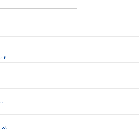
ott!
r!
ftet.