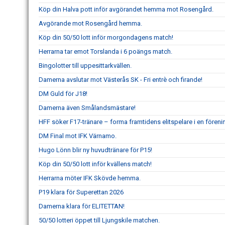
Köp din Halva pott inför avgörandet hemma mot Rosengård.
Avgörande mot Rosengård hemma.
Köp din 50/50 lott inför morgondagens match!
Herrarna tar emot Torslanda i 6 poängs match.
Bingolotter till uppesittarkvällen.
Damerna avslutar mot Västerås SK - Fri entrè och firande!
DM Guld för J18!
Damerna även Smålandsmästare!
HFF söker F17-tränare – forma framtidens elitspelare i en fören
DM Final mot IFK Värnamo.
Hugo Lönn blir ny huvudtränare för P15!
Köp din 50/50 lott inför kvällens match!
Herrarna möter IFK Skövde hemma.
P19 klara för Superettan 2026
Damerna klara för ELITETTAN!
50/50 lotteri öppet till Ljungskile matchen.