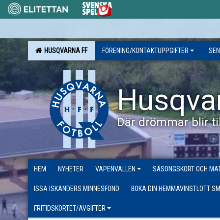
HUSQVARNA FF
FÖRENING/KONTAKTUPPGIFTER
SEN
Husqva
Där drömmar blir til
HEM
NYHETER
VAPENVALLEN
SÄSONGSKORT OCH MAT
ISSA ISKANDERS MINNESFOND
BOKA DIN HEMMAVINSTLOTT SM
FRITIDSKORTET/AVGIFTER