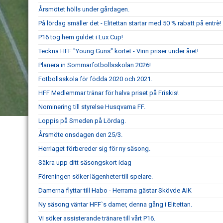
Årsmötet hölls under gårdagen.
På lördag smäller det - Elitettan startar med 50 % rabatt på entrè!
P16 tog hem guldet i Lux Cup!
Teckna HFF "Young Guns" kortet - Vinn priser under året!
Planera in Sommarfotbollsskolan 2026!
Fotbollsskola för födda 2020 och 2021.
HFF Medlemmar tränar för halva priset på Friskis!
Nominering till styrelse Husqvarna FF.
Loppis på Smeden på Lördag.
Årsmöte onsdagen den 25/3.
Herrlaget förbereder sig för ny säsong.
Säkra upp ditt säsongskort idag
Föreningen söker lägenheter till spelare.
Damerna flyttar till Habo - Herrarna gästar Skövde AIK
Ny säsong väntar HFF`s damer, denna gång i Elitettan.
Vi söker assisterande tränare till vårt P16.