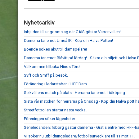
Nyhetsarkiv
Inbjudan till ungdomslag när GAIS gästar Vapenvallen!
Damerna tar emot Umeå IK - Köp din Halva Potten!
Boende sökes akut till damspelare!
Damerna tar emot Blåvitt på lördag! - Säkra din biljett och Halva P
Välkommen tillbaka Ninos Töre!
Svff och Smff på besök.
Förändring i ledarstaben i HFF Dam
Se kvällens match på plats - Herrarna tar emot Lidköping
Sista vår matchen för herrarna på Onsdag - Köp din Halva pott hä
Streetfotbollen startar nästa vecka!
Föreningen söker lägenheter.
Serieledande Elfsborg gästar damerna - Gratis entrè med HFF-hä
Vi söker nu utbildningsledare/fotbollsutvecklare till 11 mot 11.