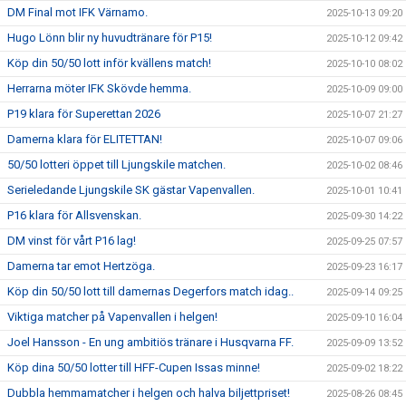
DM Final mot IFK Värnamo.
2025-10-13 09:20
Hugo Lönn blir ny huvudtränare för P15!
2025-10-12 09:42
Köp din 50/50 lott inför kvällens match!
2025-10-10 08:02
Herrarna möter IFK Skövde hemma.
2025-10-09 09:00
P19 klara för Superettan 2026
2025-10-07 21:27
Damerna klara för ELITETTAN!
2025-10-07 09:06
50/50 lotteri öppet till Ljungskile matchen.
2025-10-02 08:46
Serieledande Ljungskile SK gästar Vapenvallen.
2025-10-01 10:41
P16 klara för Allsvenskan.
2025-09-30 14:22
DM vinst för vårt P16 lag!
2025-09-25 07:57
Damerna tar emot Hertzöga.
2025-09-23 16:17
Köp din 50/50 lott till damernas Degerfors match idag..
2025-09-14 09:25
Viktiga matcher på Vapenvallen i helgen!
2025-09-10 16:04
Joel Hansson - En ung ambitiös tränare i Husqvarna FF.
2025-09-09 13:52
Köp dina 50/50 lotter till HFF-Cupen Issas minne!
2025-09-02 18:22
Dubbla hemmamatcher i helgen och halva biljettpriset!
2025-08-26 08:45