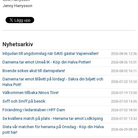
Jenny Harrysson
Nyhetsarkiv
Inbjudan till ungdomslag när GAIS gästar Vapenvallen!
2026-08-06 12:36
Damerna tar emot Umeå IK - Köp din Halva Potten!
2026-08-05 15:01
Boende sökes akut till damspelare!
2026-08-02 16:11
Damerna tar emot Blåvitt på lördag! - Säkra din biljett och
2026-07-22 10:50
Halva Pott!
Välkommen tillbaka Ninos Töre!
2026-07-19 13:00
Svff och Smff på besök.
2026-07-03 14:05
Förändring i ledarstaben i HFF Dam
2026-07-02 18:00
Se kvällens match på plats - Herrarna tar emot Lidköping
2026-07-01 13:42
Sista vår matchen för herrarna på Onsdag - Köp din Halva
2026-06-29 08:33
pott här!