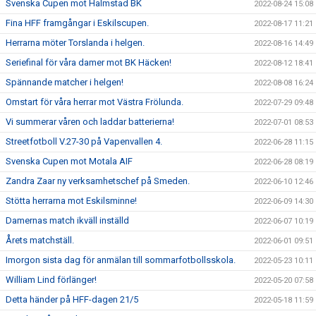
Svenska Cupen mot Halmstad BK
2022-08-24 15:08
Fina HFF framgångar i Eskilscupen.
2022-08-17 11:21
Herrarna möter Torslanda i helgen.
2022-08-16 14:49
Seriefinal för våra damer mot BK Häcken!
2022-08-12 18:41
Spännande matcher i helgen!
2022-08-08 16:24
Omstart för våra herrar mot Västra Frölunda.
2022-07-29 09:48
Vi summerar våren och laddar batterierna!
2022-07-01 08:53
Streetfotboll V.27-30 på Vapenvallen 4.
2022-06-28 11:15
Svenska Cupen mot Motala AIF
2022-06-28 08:19
Zandra Zaar ny verksamhetschef på Smeden.
2022-06-10 12:46
Stötta herrarna mot Eskilsminne!
2022-06-09 14:30
Damernas match ikväll inställd
2022-06-07 10:19
Årets matchställ.
2022-06-01 09:51
Imorgon sista dag för anmälan till sommarfotbollsskola.
2022-05-23 10:11
William Lind förlänger!
2022-05-20 07:58
Detta händer på HFF-dagen 21/5
2022-05-18 11:59