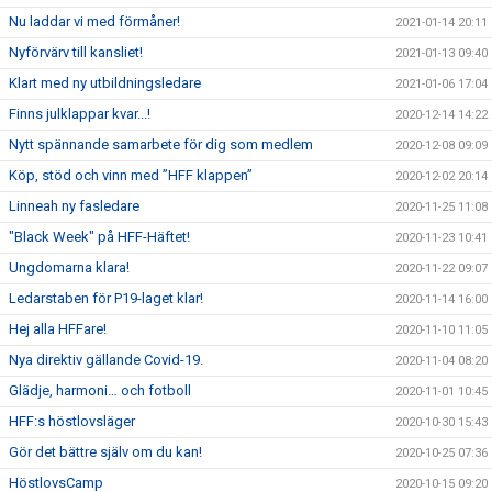
Nu laddar vi med förmåner!
2021-01-14 20:11
Nyförvärv till kansliet!
2021-01-13 09:40
Klart med ny utbildningsledare
2021-01-06 17:04
Finns julklappar kvar...!
2020-12-14 14:22
Nytt spännande samarbete för dig som medlem
2020-12-08 09:09
Köp, stöd och vinn med ”HFF klappen”
2020-12-02 20:14
Linneah ny fasledare
2020-11-25 11:08
"Black Week" på HFF-Häftet!
2020-11-23 10:41
Ungdomarna klara!
2020-11-22 09:07
Ledarstaben för P19-laget klar!
2020-11-14 16:00
Hej alla HFFare!
2020-11-10 11:05
Nya direktiv gällande Covid-19.
2020-11-04 08:20
Glädje, harmoni… och fotboll
2020-11-01 10:45
HFF:s höstlovsläger
2020-10-30 15:43
Gör det bättre själv om du kan!
2020-10-25 07:36
HöstlovsCamp
2020-10-15 09:20