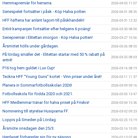
Hemmapremiär för herrarna.
2026-04-02 11:07
Seriespelet fortsätter i påsk - Köp Halva potten
2026-04-01 08:35
HFF häftena har anlänt lagom till påskhandeln!
2026-03-31 12:32
Entrè kampanjen fortsätter efter helgens 6 poäng!
2026-03-30 08:00
Seriepremiär i Elitettan imorgon - Köp Halva potten!
2026-03-27 10:56
Årsmötet hölls under gårdagen.
2026-03-26 08:55
På lördag smäller det - Elitettan startar med 50 % rabatt på
2026-03-25 08:03
entrè!
P16 tog hem guldet i Lux Cup!
2026-03-16 08:19
Teckna HFF "Young Guns" kortet - Vinn priser under året!
2026-03-11 11:37
Planera in Sommarfotbollsskolan 2026!
2026-03-09 09:16
Fotbollsskola för födda 2020 och 2021.
2026-03-05 13:47
HFF Medlemmar tränar för halva priset på Friskis!
2026-03-04 15:36
Nominering till styrelse Husqvarna FF.
2026-03-02 09:23
Loppis på Smeden på Lördag.
2026-02-25 15:19
Årsmöte onsdagen den 25/3.
2026-02-16 10:05
Herrlaget förbereder sig för ny säsong.
2026-02-13 07:48