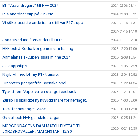
Bli "Vapendragare" till HFF 2024!
2024-02-06 08:14
P15 anordnar cup på Zinken!
2024-02-03 08:21
Vi söker assisterande tränare till vår P17 trupp.
2024-01-16 07:37
2024-01-15 14:18
Jonas Norlund återvänder till HFF!
2024-01-11 07:18
HFF och J-Södra kör gemensam träning.
2023-12-20 17:00
Anmälan HFF-Cupen Issas minne 2024.
2023-12-08 13:54
Julklappstips!
2023-12-05 07:59
Najib Ahmed blir ny P17 tränare.
2023-12-04 10:52
Gräsroten pengar från Svenska spel.
2023-11-22 14:34
Tyck till om Vapenvallen och ge feedback.
2023-11-21 10:07
Zurab Tsiskaridze ny huvudtränare för herrlaget.
2023-11-03 08:00
Tack för säsongen 2023!
2023-10-30 17:20
Gustaf och HFF går skilda vägar.
2023-10-25 11:24
MORGONDAGENS DAM MATCH FLYTTAD TILL
2023-10-21 13:35
JORDBROVALLEN! MATCHSTART 12.30