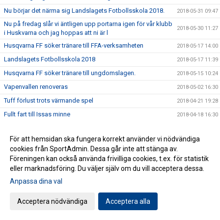
Nu börjar det närma sig Landslagets Fotbollsskola 2018.
2018-05-31 09:47
Nu på fredag slår vi äntligen upp portarna igen för vår klubb
2018-05-30 11:27
i Huskvarna och jag hoppas att ni är l
Husqvarna FF söker tränare till FFA-verksamheten
2018-05-17 14:00
Landslagets Fotbollsskola 2018
2018-05-17 11:39
Husqvarna FF söker tränare till ungdomslagen.
2018-05-15 10:24
Vapenvallen renoveras
2018-05-02 16:30
Tuff förlust trots värmande spel
2018-04-21 19:28
Fullt fart till Issas minne
2018-04-18 16:30
Välkomna på öppen träning på Vapenvallen
2018-04-06 08:26
För att hemsidan ska fungera korrekt använder vi nödvändiga
Se alla pristagarna från Årsmötet
2018-03-31 08:03
cookies från SportAdmin. Dessa går inte att stänga av.
Stort intresse för årsmötet
2018-03-28 19:33
Föreningen kan också använda frivilliga cookies, t.ex. för statistik
eller marknadsföring. Du väljer själv om du vill acceptera dessa.
Nominering av kandidater till Issas minnesfond pågår
2018-03-25 12:00
Anpassa dina val
Engagerade funktionärer förbereder säsongen
2018-03-23 07:58
" Tack vare fotbollen gick vi till final"
2018-03-20 15:31
Acceptera nödvändiga
Acceptera alla
Ministerbesök i Smeden
2018-03-15 22:13