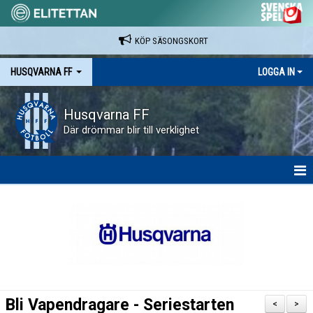
KÖP SÄSONGSKORT
HUSQVARNA FF
LOGGA IN
Husqvarna FF
Där drömmar blir till verklighet
HEM
NYHETER
VAPENVALLEN
SÄSONGSKORT OCH MATCHBILJETTER.
Bli Vapendragare - Seriestarten
<
>