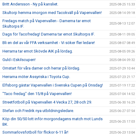
Britt Andersson - Ny på kansliet.
2025-08-25 15:33
Skultorp hemma imorgon med Tacokväll på Vapenvallen!
2025-08-14 09:18
Fredags match på Vapenvallen - Damerna tar emot
2025-08-13 12:07
Skultorps IF.
Dags för Tacofredag! Damerna tar emot Skultorps IF.
2025-08-11 09:05
Bli en del av vår FFA verksamhet - Vi söker fler ledare!
2025-08-07 08:49
Herrarna tar emot Skövde AIK på lördag.
2025-08-05 09:26
Guld i Eskilscupen!
2025-08-04 09:32
Omstart för våra damer och herrar på lördag.
2025-07-29 10:44
Herrarna möter Assyriska i Toyota Cup.
2025-07-23 21:17
Elfsborg gästar Vapenvallen i Svenska Cupen på Onsdag!
2025-07-19 17:22
"Taco fredag" den 15/8 på Vapenvallen!
2025-07-04 14:52
Streetfotboll på Vapenvallen 4 Vecka 27, 28 och 29.
2025-06-30 16:29
Stefan och Fredrik nya utbildningsledare.
2025-06-27 07:54
Köp din 50/50 lott inför morgondagens match mot Lunds
2025-06-25 17:03
BK.
Sommarlovsfotboll för flickor 6-11 år!
2025-06-23 13:04