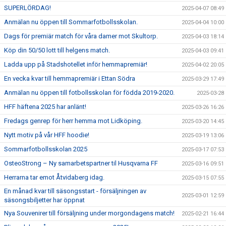
SUPERLÖRDAG!
2025-04-07 08:49
Anmälan nu öppen till Sommarfotbollsskolan.
2025-04-04 10:00
Dags för premiär match för våra damer mot Skultorp.
2025-04-03 18:14
Köp din 50/50 lott till helgens match.
2025-04-03 09:41
Ladda upp på Stadshotellet inför hemmapremiär!
2025-04-02 20:05
En vecka kvar till hemmapremiär i Ettan Södra
2025-03-29 17:49
Anmälan nu öppen till fotbollsskolan för födda 2019-2020.
2025-03-28
HFF häftena 2025 har anlänt!
2025-03-26 16:26
Fredags genrep för herr hemma mot Lidköping.
2025-03-20 14:45
Nytt motiv på vår HFF hoodie!
2025-03-19 13:06
Sommarfotbollsskolan 2025
2025-03-17 07:53
OsteoStrong – Ny samarbetspartner til Husqvarna FF
2025-03-16 09:51
Herrarna tar emot Åtvidaberg idag.
2025-03-15 07:55
En månad kvar till säsongsstart - försäljningen av
2025-03-01 12:59
säsongsbiljetter har öppnat
Nya Souvenirer till försäljning under morgondagens match!
2025-02-21 16:44