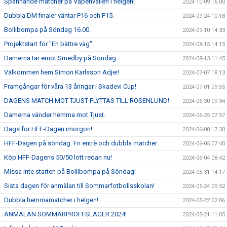
Spännande matcher på Vapenvallen i helgen!
2024-10-09 16:00
Dubbla DM finaler väntar P16 och P15.
2024-09-24 10:18
Bollibompa på Söndag 16.00.
2024-09-10 14:33
Projektstart för "En bättre väg".
2024-08-15 14:15
Damerna tar emot Smedby på Söndag.
2024-08-13 11:45
Välkommen hem Simon Karlsson Adjei!
2024-07-07 18:13
Framgångar för våra 13 åringar i Skadevi Cup!
2024-07-01 09:55
DAGENS MATCH MOT TJUST FLYTTAS TILL ROSENLUND!
2024-06-30 09:34
Damerna vänder hemma mot Tjust.
2024-06-25 07:57
Dags för HFF-Dagen imorgon!
2024-06-08 17:30
HFF-Dagen på söndag. Fri entrè och dubbla matcher.
2024-06-05 07:40
Köp HFF-Dagens 50/50 lott redan nu!
2024-06-04 08:42
Missa inte starten på Bollibompa på Söndag!
2024-05-31 14:17
Sista dagen för anmälan till Sommarfotbollsskolan!
2024-05-24 09:52
Dubbla hemmamatcher i helgen!
2024-05-22 22:06
ANMÄLAN SOMMARPROFFSLÄGER 2024!
2024-05-21 11:05