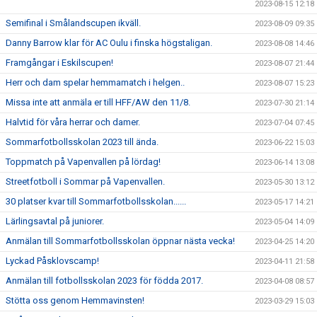
2023-08-15 12:18
Semifinal i Smålandscupen ikväll.
2023-08-09 09:35
Danny Barrow klar för AC Oulu i finska högstaligan.
2023-08-08 14:46
Framgångar i Eskilscupen!
2023-08-07 21:44
Herr och dam spelar hemmamatch i helgen..
2023-08-07 15:23
Missa inte att anmäla er till HFF/AW den 11/8.
2023-07-30 21:14
Halvtid för våra herrar och damer.
2023-07-04 07:45
Sommarfotbollsskolan 2023 till ända.
2023-06-22 15:03
Toppmatch på Vapenvallen på lördag!
2023-06-14 13:08
Streetfotboll i Sommar på Vapenvallen.
2023-05-30 13:12
30 platser kvar till Sommarfotbollsskolan......
2023-05-17 14:21
Lärlingsavtal på juniorer.
2023-05-04 14:09
Anmälan till Sommarfotbollsskolan öppnar nästa vecka!
2023-04-25 14:20
Lyckad Påsklovscamp!
2023-04-11 21:58
Anmälan till fotbollsskolan 2023 för födda 2017.
2023-04-08 08:57
Stötta oss genom Hemmavinsten!
2023-03-29 15:03