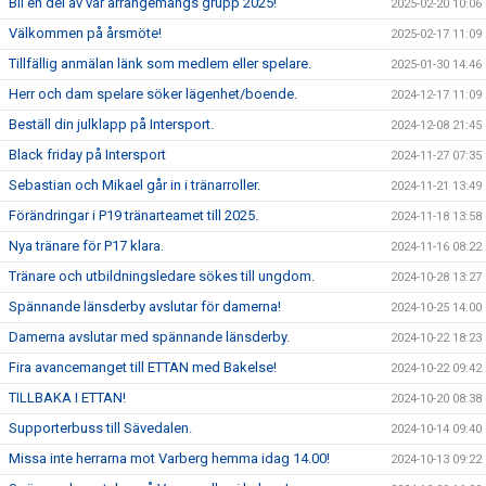
Bli en del av vår arrangemangs grupp 2025!
2025-02-20 10:06
Välkommen på årsmöte!
2025-02-17 11:09
Tillfällig anmälan länk som medlem eller spelare.
2025-01-30 14:46
Herr och dam spelare söker lägenhet/boende.
2024-12-17 11:09
Beställ din julklapp på Intersport.
2024-12-08 21:45
Black friday på Intersport
2024-11-27 07:35
Sebastian och Mikael går in i tränarroller.
2024-11-21 13:49
Förändringar i P19 tränarteamet till 2025.
2024-11-18 13:58
Nya tränare för P17 klara.
2024-11-16 08:22
Tränare och utbildningsledare sökes till ungdom.
2024-10-28 13:27
Spännande länsderby avslutar för damerna!
2024-10-25 14:00
Damerna avslutar med spännande länsderby.
2024-10-22 18:23
Fira avancemanget till ETTAN med Bakelse!
2024-10-22 09:42
TILLBAKA I ETTAN!
2024-10-20 08:38
Supporterbuss till Sävedalen.
2024-10-14 09:40
Missa inte herrarna mot Varberg hemma idag 14.00!
2024-10-13 09:22