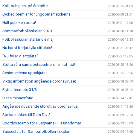
Kallt och glest på årsmötet
2020-05-15 21:03
Lyckad premiär för ungdomsmatcherna.
2020-05-08 21:51
Håll publiken borta!
2020-05-01 17:00
Sommarfotbollsskolan 2020
2020-04-30 14:18
Fotbollsskolan startar 6:e maj
2020-04-06 13:33
Nu har vi börjat fylla sittplats!
2020-03-31 09:47
”Nu fyller vi sittplats”
2020-03-27 12:05
Stötta våra samarbetspartners i en tuff tid!
2020-03-25 13:26
Seniorserierna uppskjutna
2020-03-25 13:26
Viktig information angående coronaviruset
2020-03-18 08:19
Flyttat årsmöte 31/3
2020-03-18 08:12
Issas minnesfond
2020-03-14 17:41
Angående nuvarande utbrott av coronavirus
2020-03-11 15:36
Spelare sökes till Dam Div-3
2020-03-09 12:14
Sportlovscamp för Husqvarna FF’s ungdomar
2020-02-19 13:09
Succéstart för Sambafotbollen i skolan
2020-02-04 17:00