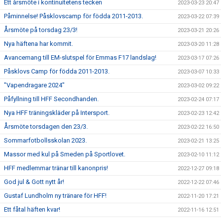
Ett årsmöte i kontinuitetens tecken
2023-03-23 20:47
Påminnelse! Påsklovscamp för födda 2011-2013.
2023-03-22 07:39
Årsmöte på torsdag 23/3!
2023-03-21 20:26
Nya häftena har kommit.
2023-03-20 11:28
Avancemang till EM-slutspel för Emmas F17 landslag!
2023-03-17 07:26
Påsklovs Camp för födda 2011-2013.
2023-03-07 10:33
"Vapendragare 2024"
2023-03-02 09:22
Påfyllning till HFF Secondhanden.
2023-02-24 07:17
Nya HFF träningskläder på Intersport.
2023-02-23 12:42
Årsmöte torsdagen den 23/3.
2023-02-22 16:50
Sommarfotbollsskolan 2023.
2023-02-21 13:25
Massor med kul på Smeden på Sportlovet.
2023-02-10 11:12
HFF medlemmar tränar till kanonpris!
2022-12-27 09:18
God jul & Gott nytt år!
2022-12-22 07:46
Gustaf Lundholm ny tränare för HFF!
2022-11-20 17:21
Ett fåtal häften kvar!
2022-11-16 12:51