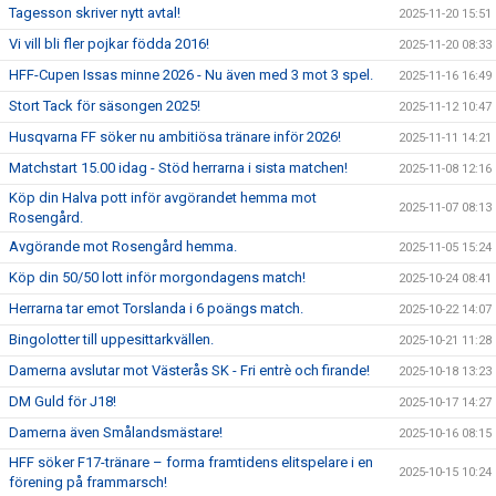
Tagesson skriver nytt avtal!
2025-11-20 15:51
Vi vill bli fler pojkar födda 2016!
2025-11-20 08:33
HFF-Cupen Issas minne 2026 - Nu även med 3 mot 3 spel.
2025-11-16 16:49
Stort Tack för säsongen 2025!
2025-11-12 10:47
Husqvarna FF söker nu ambitiösa tränare inför 2026!
2025-11-11 14:21
Matchstart 15.00 idag - Stöd herrarna i sista matchen!
2025-11-08 12:16
Köp din Halva pott inför avgörandet hemma mot
2025-11-07 08:13
Rosengård.
Avgörande mot Rosengård hemma.
2025-11-05 15:24
Köp din 50/50 lott inför morgondagens match!
2025-10-24 08:41
Herrarna tar emot Torslanda i 6 poängs match.
2025-10-22 14:07
Bingolotter till uppesittarkvällen.
2025-10-21 11:28
Damerna avslutar mot Västerås SK - Fri entrè och firande!
2025-10-18 13:23
DM Guld för J18!
2025-10-17 14:27
Damerna även Smålandsmästare!
2025-10-16 08:15
HFF söker F17-tränare – forma framtidens elitspelare i en
2025-10-15 10:24
förening på frammarsch!