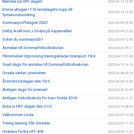
Matcher på HFF dagen!
2022-05-17 12:09
Emma uttagen i F16 landslagets trupp till
2022-05-13 12:25
fyrnationsturnering
Sommarproffslägret 2022!
2022-05-09 09:03
Derby ikväll mot J-Södra på Vapenvallen
2022-05-04 22:06
Söker du sommarjobb?
2022-05-04 12:30
Anmälan till Sommarfotbollsskolan.
2022-04-25 09:17
Påminnelse! Utprovning träningskläder Intersport 19/4.
2022-04-17 21:08
Snart dags för anmälan till Sommarfotbollsskolan.
2022-04-13 14:10
Onsala väntar i premiären.
2022-04-08 20:22
Årsmöte tisdagen den 10/5.
2022-04-08 16:50
Äntligen dags för premiär!
2022-03-30 23:39
Äntligen fotbollsskola för barn födda 2016!
2022-03-24 11:37
Boka in HFF-dagen den 21/5.
2022-03-16 08:03
Välkommen Linda
2022-03-09 10:18
Trevlig läsning från Smeden.
2022-03-07 11:53
Höstens första HFF-AW
2022-03-04 11:07