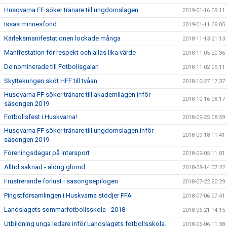
Husqvarna FF söker tränare till ungdomslagen
2019-01-16 09:11
Issas minnesfond
2019-01-11 09:05
Kärleksmanifestationen lockade många
2018-11-13 21:13
Manifestation för respekt och allas lika värde
2018-11-05 20:36
De nominerade till Fotbollsgalan
2018-11-02 09:11
Skyttekungen sköt HFF till tvåan
2018-10-27 17:37
Husqvarna FF söker tränare till akademilagen inför
2018-10-16 08:17
säsongen 2019
Fotbollsfest i Huskvarna!
2018-09-25 08:59
Husqvarna FF söker tränare till ungdomslagen inför
2018-09-18 11:41
säsongen 2019
Föreningsdagar på Intersport
2018-09-05 11:01
Alltid saknad - aldrig glömd
2018-08-14 07:22
Frustrerande förlust i säsongsepilogen
2018-07-22 20:29
Pingstförsamlingen i Huskvarna stödjer FFA
2018-07-06 07:41
Landslagets sommarfotbollsskola - 2018
2018-06-21 14:15
Utbildning unga ledare inför Landslagets fotbollsskola.
2018-06-06 11:38