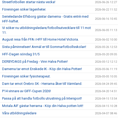
Streetfotbollen startar nästa vecka!
2026-06-26 12:27
Föreningen söker lägenheter.
2026-06-22 11:52
Serieledande Elfsborg gästar damerna - Gratis entrè med
2026-06-16 10:45
HFF-häftet.
Vi söker nu utbildningsledare/fotbollsutvecklare till 11 mot
2026-06-05 11:13
11.
August resa från FFA i HFF till Home Hotel Victoria.
2026-06-02 10:00
Sista påminnelsen! Anmäl er till Sommarfotbollsskolan!
2026-05-26 12:53
HFF-Dagen söndag 31/5
2026-05-20 09:05
DERBYDAGS på Fredag - Vinn Halva Potten!
2026-05-12 12:12
Damerna tar emot Enskede IK - Köp din Halva Potten!
2026-05-06 11:19
Föreningen söker fysioterapeut.
2026-05-05 10:05
Dam tar emot Örebro SK - Herrarna åker till Värmland.
2026-04-24 09:45
P14 vinnare av GIFF-Cupen 2026!
2026-04-20 14:51
Passa på att handla fotbolls utrustning på Intersport!
2026-04-15 13:54
Motala AIF gästar herrarna - Köp din Halva potten lott!
2026-04-15 10:28
Våra utbildningsledare
2026-04-07 08:46