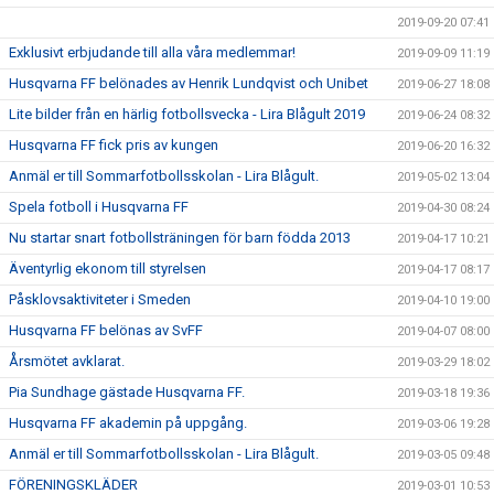
2019-09-20 07:41
Exklusivt erbjudande till alla våra medlemmar!
2019-09-09 11:19
Husqvarna FF belönades av Henrik Lundqvist och Unibet
2019-06-27 18:08
Lite bilder från en härlig fotbollsvecka - Lira Blågult 2019
2019-06-24 08:32
Husqvarna FF fick pris av kungen
2019-06-20 16:32
Anmäl er till Sommarfotbollsskolan - Lira Blågult.
2019-05-02 13:04
Spela fotboll i Husqvarna FF
2019-04-30 08:24
Nu startar snart fotbollsträningen för barn födda 2013
2019-04-17 10:21
Äventyrlig ekonom till styrelsen
2019-04-17 08:17
Påsklovsaktiviteter i Smeden
2019-04-10 19:00
Husqvarna FF belönas av SvFF
2019-04-07 08:00
Årsmötet avklarat.
2019-03-29 18:02
Pia Sundhage gästade Husqvarna FF.
2019-03-18 19:36
Husqvarna FF akademin på uppgång.
2019-03-06 19:28
Anmäl er till Sommarfotbollsskolan - Lira Blågult.
2019-03-05 09:48
FÖRENINGSKLÄDER
2019-03-01 10:53