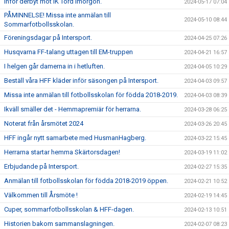
Inför derbyt mot IK Tord imorgon.
2024-05-17 07:04
PÅMINNELSE! Missa inte anmälan till
2024-05-10 08:44
Sommarfotbollsskolan.
Föreningsdagar på Intersport.
2024-04-25 07:26
Husqvarna FF-talang uttagen till EM-truppen
2024-04-21 16:57
I helgen går damerna in i hetluften.
2024-04-05 10:29
Beställ våra HFF kläder inför säsongen på Intersport.
2024-04-03 09:57
Missa inte anmälan till fotbollsskolan för födda 2018-2019.
2024-04-03 08:39
Ikväll smäller det - Hemmapremiär för herrarna.
2024-03-28 06:25
Noterat från årsmötet 2024
2024-03-26 20:45
HFF ingår nytt samarbete med HusmanHagberg.
2024-03-22 15:45
Herrarna startar hemma Skärtorsdagen!
2024-03-19 11:02
Erbjudande på Intersport.
2024-02-27 15:35
Anmälan till fotbollsskolan för födda 2018-2019 öppen.
2024-02-21 10:52
Välkommen till Årsmöte !
2024-02-19 14:45
Cuper, sommarfotbollsskolan & HFF-dagen.
2024-02-13 10:51
Historien bakom sammanslagningen.
2024-02-07 08:23