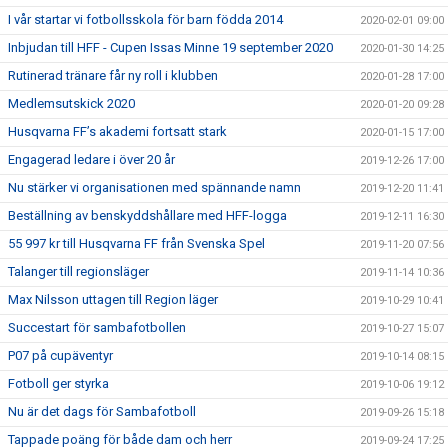
I vår startar vi fotbollsskola för barn födda 2014
2020-02-01 09:00
Inbjudan till HFF - Cupen Issas Minne 19 september 2020
2020-01-30 14:25
Rutinerad tränare får ny roll i klubben
2020-01-28 17:00
Medlemsutskick 2020
2020-01-20 09:28
Husqvarna FF’s akademi fortsatt stark
2020-01-15 17:00
Engagerad ledare i över 20 år
2019-12-26 17:00
Nu stärker vi organisationen med spännande namn
2019-12-20 11:41
Beställning av benskyddshållare med HFF-logga
2019-12-11 16:30
55 997 kr till Husqvarna FF från Svenska Spel
2019-11-20 07:56
Talanger till regionsläger
2019-11-14 10:36
Max Nilsson uttagen till Region läger
2019-10-29 10:41
Succestart för sambafotbollen
2019-10-27 15:07
P07 på cupäventyr
2019-10-14 08:15
Fotboll ger styrka
2019-10-06 19:12
Nu är det dags för Sambafotboll
2019-09-26 15:18
Tappade poäng för både dam och herr
2019-09-24 17:25