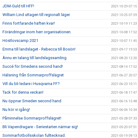
JDM-Guld till HFF!
2021-10-29 07:15
William Lind uttagen till regionalt läger.
2021-10-25 07:59
Finns fortfarande häften kvar!
2021-10-19 11:23
Förändringar inom herr organisationen.
2021-10-08 17:52
Höstlovscamp 2021
2021-10-07 11:45
Emma till landslaget - Rebecca till Bosön!
2021-09-17 19:53
Ännu en talang till landslagssamling
2021-08-20 12:20
Succé för Smedens second hand!
2021-08-14 17:52
Hälsning från Sommarproffslägret
2021-06-27 20:57
Vill du bli ledare i Husqvarna FF?
2021-06-23 10:11
Tack för denna veckan!
2021-06-18 17:47
Nu öppnar Smeden second hand
2021-06-16 15:48
Nu kör vi igång!
2021-06-04 10:34
Påminnelse Sommarproffslägret!
2021-05-28 07:33
Bli Vapendragare - Seriestarten närmar sig!
2021-05-20 07:51
Sommarfotbollsskolan fulltecknad.
2021-05-19 09:13