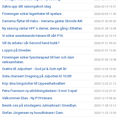
Säkra upp ditt säsongskort idag
2026-02-10 14:51
Föreningen söker lägenheter till spelare.
2026-02-03 11:30
Damerna flyttar till Habo - Herrarna gästar Skövde AIK
2026-01-30 09:30
Ny säsong väntar HFF`s damer, denna gång i Elitettan.
2026-01-28 13:48
Vi söker assisterande tränare till vårt P16.
2026-01-22 10:19
Vill du arbeta i vår Second hand butik?
2026-01-21 09:42
Loppis på Smeden.
2026-01-07 15:06
Föreningen söker fysioterapeut till herr och dam
2026-01-06 13:38
verksamheten.
Grattis till Julpotten! - God jul & Gott nytt år!
2025-12-24 10:05
Sista chansen! Dragning på Julpotten kl 10.00!
2025-12-24 09:00
Köp dina bingolotter till Uppesittarkvällen!
2025-12-22 21:12
Petra Fransson ny utbildningsledare i 5 mot 5 spel.
2025-12-22 07:37
Välkommen Elias - Ny P19 tränare.
2025-12-19 08:26
Besök oss på söndagens Julmarknad i Smedbyn.
2025-11-28 10:12
Stefan Jörgensen ny huvudtränare i Dam.
2025-11-25 13:39