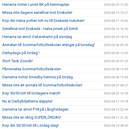
Herrarna möter Lunds BK på hemmaplan
2025-06-23 12:30
Missa inte dagens seriefinal mot Enskede!
2025-06-15 10:27
Köp din Halva potten lott nu till Enskede matchen!
2025-06-11 10:56
Seriefinal mot Enskede - Halva priset på Entrè!
2025-06-10 16:30
Herrarna tar emot Oskarshamn på söndag.
2025-05-29 18:23
Anmälan till Sommarfotbollsskolan stänger på torsdag!
2025-05-26 09:33
Derbydags på lördag !
2025-05-20 12:03
Stort Tack Zourab!
2025-05-20 07:23
Påminnelse Sommarfotbollsskolan
2025-05-08 14:49
Damerna möter Smedby hemma på lördag.
2025-04-30 15:44
Missa inte att anmäla till Sommarfotbollsskolan!
2025-04-27 08:27
Köp 50/50 lott till lördagens match!
2025-04-22 16:29
Nu är Derbybiljetterna släppta!
2025-04-17 14:18
Damerna tar emot P18 på Långfredagen.
2025-04-15 22:34
Missa inte en riktig SUPERLÖRDAG!
2025-04-11 21:25
Köp din 50/50 lott till Lördag idag!
2025-04-10 08:20