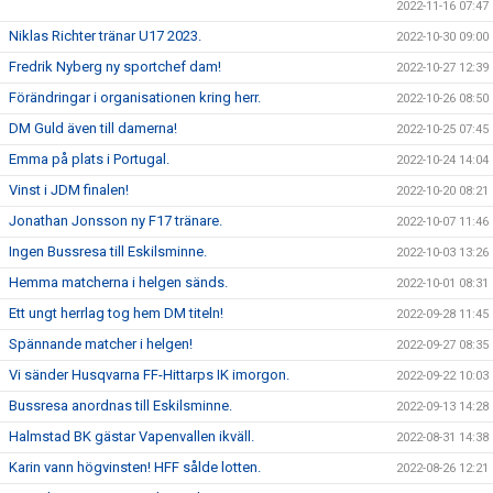
2022-11-16 07:47
Niklas Richter tränar U17 2023.
2022-10-30 09:00
Fredrik Nyberg ny sportchef dam!
2022-10-27 12:39
Förändringar i organisationen kring herr.
2022-10-26 08:50
DM Guld även till damerna!
2022-10-25 07:45
Emma på plats i Portugal.
2022-10-24 14:04
Vinst i JDM finalen!
2022-10-20 08:21
Jonathan Jonsson ny F17 tränare.
2022-10-07 11:46
Ingen Bussresa till Eskilsminne.
2022-10-03 13:26
Hemma matcherna i helgen sänds.
2022-10-01 08:31
Ett ungt herrlag tog hem DM titeln!
2022-09-28 11:45
Spännande matcher i helgen!
2022-09-27 08:35
Vi sänder Husqvarna FF-Hittarps IK imorgon.
2022-09-22 10:03
Bussresa anordnas till Eskilsminne.
2022-09-13 14:28
Halmstad BK gästar Vapenvallen ikväll.
2022-08-31 14:38
Karin vann högvinsten! HFF sålde lotten.
2022-08-26 12:21