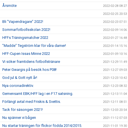
Årsmöte
2022-02-28 08:27
2022-02-25 20:53
Bli ”Vapendragare” 2022!
2022-02-23 07:51
Sommarfotbollsskolan 2022!
2022-02-09 14:06
HFFs Träningsmatcher 2022
2022-01-27 16:48
”Madde” Tegström klar för våra damer!
2022-01-14 15:16
HFF-Cupen Issas Minne 2022
2022-01-09 10:16
Vi söker framtidens fotbollstränare
2021-12-29 11:49
Peter Gwargis på besök hos P08!
2021-12-27 09:03
God jul & Gott nytt år!
2021-12-23 10:42
Nya coronadirektiv.
2021-12-23 08:32
Gemensamt EBK/HFF lag i en F17 satsning.
2021-12-13 11:04
Förlängt avtal med Friskis & Svettis.
2021-12-11 08:51
Tack för säsongen 2021!
2021-12-03 20:54
Nu spänner vi bågen
2021-11-12 07:03
Nu startar träningen för flickor födda 2014/2015.
2021-11-01 19:30