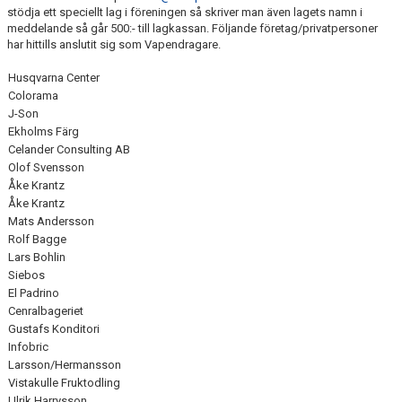
stödja ett speciellt lag i föreningen så skriver man även lagets namn i
meddelande så går 500:- till lagkassan. Följande företag/privatpersoner
"VAPENDRAGARE 2026"
har hittills anslutit sig som Vapendragare.
FRITIDSKORTET/AVGIFTER
Husqvarna Center
Colorama
J-Son
Ekholms Färg
Celander Consulting AB
Olof Svensson
Åke Krantz
Åke Krantz
Mats Andersson
Rolf Bagge
Lars Bohlin
Siebos
El Padrino
Cenralbageriet
Gustafs Konditori
Infobric
Larsson/Hermansson
Vistakulle Fruktodling
Ulrik Harrysson