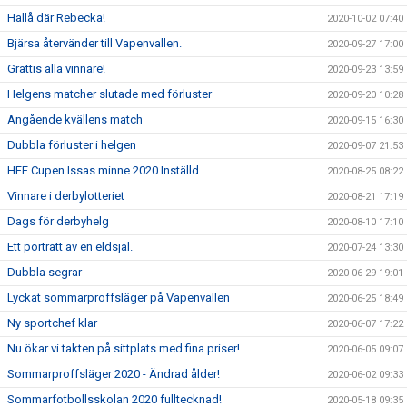
Hallå där Rebecka!
2020-10-02 07:40
Bjärsa återvänder till Vapenvallen.
2020-09-27 17:00
Grattis alla vinnare!
2020-09-23 13:59
Helgens matcher slutade med förluster
2020-09-20 10:28
Angående kvällens match
2020-09-15 16:30
Dubbla förluster i helgen
2020-09-07 21:53
HFF Cupen Issas minne 2020 Inställd
2020-08-25 08:22
Vinnare i derbylotteriet
2020-08-21 17:19
Dags för derbyhelg
2020-08-10 17:10
Ett porträtt av en eldsjäl.
2020-07-24 13:30
Dubbla segrar
2020-06-29 19:01
Lyckat sommarproffsläger på Vapenvallen
2020-06-25 18:49
Ny sportchef klar
2020-06-07 17:22
Nu ökar vi takten på sittplats med fina priser!
2020-06-05 09:07
Sommarproffsläger 2020 - Ändrad ålder!
2020-06-02 09:33
Sommarfotbollsskolan 2020 fulltecknad!
2020-05-18 09:35