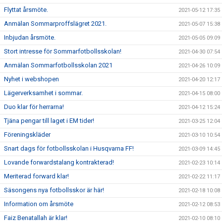
Flyttat årsmöte.
2021-05-12 17:35
Anmälan Sommarproffslägret 2021.
2021-05-07 15:38
Inbjudan årsmöte.
2021-05-05 09:09
Stort intresse för Sommarfotbollsskolan!
2021-04-30 07:54
Anmälan Sommarfotbollsskolan 2021
2021-04-26 10:09
Nyhet i webshopen
2021-04-20 12:17
Lägerverksamhet i sommar.
2021-04-15 08:00
Duo klar för herrarna!
2021-04-12 15:24
Tjäna pengar till laget i EM tider!
2021-03-25 12:04
Föreningskläder
2021-03-10 10:54
Snart dags för fotbollsskolan i Husqvarna FF!
2021-03-09 14:45
Lovande forwardstalang kontrakterad!
2021-02-23 10:14
Meriterad forward klar!
2021-02-22 11:17
Säsongens nya fotbollsskor är här!
2021-02-18 10:08
Information om årsmöte
2021-02-12 08:53
Faiz Benatallah är klar!
2021-02-10 08:10