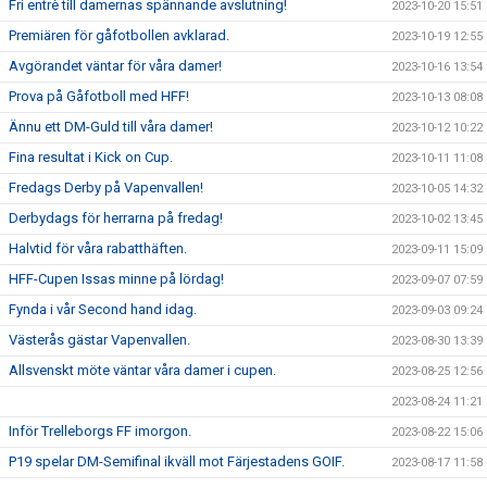
Fri entrè till damernas spännande avslutning!
2023-10-20 15:51
Premiären för gåfotbollen avklarad.
2023-10-19 12:55
Avgörandet väntar för våra damer!
2023-10-16 13:54
Prova på Gåfotboll med HFF!
2023-10-13 08:08
Ännu ett DM-Guld till våra damer!
2023-10-12 10:22
Fina resultat i Kick on Cup.
2023-10-11 11:08
Fredags Derby på Vapenvallen!
2023-10-05 14:32
Derbydags för herrarna på fredag!
2023-10-02 13:45
Halvtid för våra rabatthäften.
2023-09-11 15:09
HFF-Cupen Issas minne på lördag!
2023-09-07 07:59
Fynda i vår Second hand idag.
2023-09-03 09:24
Västerås gästar Vapenvallen.
2023-08-30 13:39
Allsvenskt möte väntar våra damer i cupen.
2023-08-25 12:56
2023-08-24 11:21
Inför Trelleborgs FF imorgon.
2023-08-22 15:06
P19 spelar DM-Semifinal ikväll mot Färjestadens GOIF.
2023-08-17 11:58