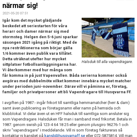
FÖRENINGSKALENDER
närmar sig!
2021-05-20 07:51
BILDGALLERI
Igår kom det mycket glädjande
beskedet att seriestarten för våra
DOKUMENT
herarr och damer närmar sig med
stormsteg. Helgen den 5-6 juni sparkar
säsongen 2021 igång på riktigt. Med de
FÖRENINGENS MATCHER
nya restriktionerna som börjar gälla
1/6 kommer även publik vara tillåtet.
SPONSORER
Detta uträknat utefter hur mycket
Halsduk till alla vapendragare.
sittplatser fotbollsanläggningarna har.
INTERSPORT
Vi återkommer med hur många som
får komma in på just Vapenvallen. Båda serierna kommer också
avgöras med dubbelmöte vilket kommer innebära mycket matcher
ISSA ISKANDERS MINNESFOND
under perioden juni-november. Därav vill vi påminna er, företag,
familjer och privatpersoner att bli Vapendragare till Husqvarna FF.
BOKA DIN HEMMAVINSTLOTT SMIDIGT HÄR
I avgiften på 1987:- ingår frikort till samtliga hemmamatcher (herr & dam)
samt även publicering av företagsnamn eller namn på hemsida och
BÖRJA SPELA FOTBOLL I HUSQVARNA FF
klubblokal. Vi delar även ut en HFF halsduk till samtliga som ansluter sig
som Vapendragare. Halsduken får man i samband med frikortet. Betala in
BLÅ TRÅDEN
1987: genom swish på 123-4 64 18 25 eller genom plusgiro 96276-1 och
skriv "vapendragare" i meddelande. Vill ni som företag faktureras så
HFF´S VÄRDEGRUND
kontaktar ni kansliet på
kansli@husqvarnaff.se
eller 072-5875814. Vill man