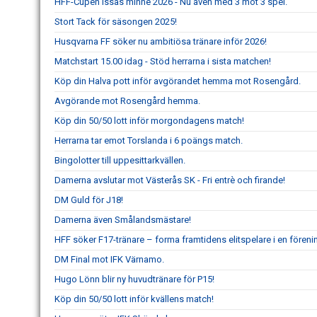
HFF-Cupen Issas minne 2026 - Nu även med 3 mot 3 spel.
Stort Tack för säsongen 2025!
Husqvarna FF söker nu ambitiösa tränare inför 2026!
Matchstart 15.00 idag - Stöd herrarna i sista matchen!
Köp din Halva pott inför avgörandet hemma mot Rosengård.
Avgörande mot Rosengård hemma.
Köp din 50/50 lott inför morgondagens match!
Herrarna tar emot Torslanda i 6 poängs match.
Bingolotter till uppesittarkvällen.
Damerna avslutar mot Västerås SK - Fri entrè och firande!
DM Guld för J18!
Damerna även Smålandsmästare!
HFF söker F17-tränare – forma framtidens elitspelare i en fören
DM Final mot IFK Värnamo.
Hugo Lönn blir ny huvudtränare för P15!
Köp din 50/50 lott inför kvällens match!