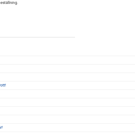
eställning.
ott!
r!