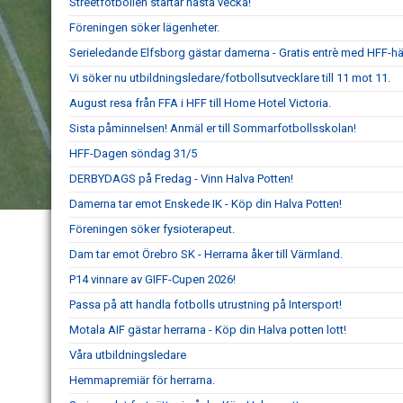
Streetfotbollen startar nästa vecka!
Föreningen söker lägenheter.
Serieledande Elfsborg gästar damerna - Gratis entrè med HFF-hä
Vi söker nu utbildningsledare/fotbollsutvecklare till 11 mot 11.
August resa från FFA i HFF till Home Hotel Victoria.
Sista påminnelsen! Anmäl er till Sommarfotbollsskolan!
HFF-Dagen söndag 31/5
DERBYDAGS på Fredag - Vinn Halva Potten!
Damerna tar emot Enskede IK - Köp din Halva Potten!
Föreningen söker fysioterapeut.
Dam tar emot Örebro SK - Herrarna åker till Värmland.
P14 vinnare av GIFF-Cupen 2026!
Passa på att handla fotbolls utrustning på Intersport!
Motala AIF gästar herrarna - Köp din Halva potten lott!
Våra utbildningsledare
Hemmapremiär för herrarna.