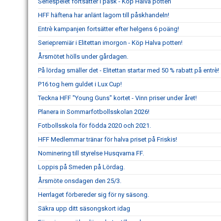
Seriespelet fortsätter i påsk - Köp Halva potten
HFF häftena har anlänt lagom till påskhandeln!
Entrè kampanjen fortsätter efter helgens 6 poäng!
Seriepremiär i Elitettan imorgon - Köp Halva potten!
Årsmötet hölls under gårdagen.
På lördag smäller det - Elitettan startar med 50 % rabatt på entrè!
P16 tog hem guldet i Lux Cup!
Teckna HFF "Young Guns" kortet - Vinn priser under året!
Planera in Sommarfotbollsskolan 2026!
Fotbollsskola för födda 2020 och 2021.
HFF Medlemmar tränar för halva priset på Friskis!
Nominering till styrelse Husqvarna FF.
Loppis på Smeden på Lördag.
Årsmöte onsdagen den 25/3.
Herrlaget förbereder sig för ny säsong.
Säkra upp ditt säsongskort idag