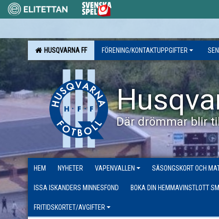
HUSQVARNA FF
FÖRENING/KONTAKTUPPGIFTER
SEN
Husqva
Där drömmar blir til
HEM
NYHETER
VAPENVALLEN
SÄSONGSKORT OCH MAT
ISSA ISKANDERS MINNESFOND
BOKA DIN HEMMAVINSTLOTT SM
FRITIDSKORTET/AVGIFTER