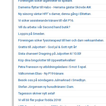
Föreningen söker lägenheter till spelare.
Damerna flyttar till Habo - Herrarna gästar Skövde AIK
Ny säsong väntar HFF`s damer, denna gång i Elitettan.
Vi söker assisterande tränare till vårt P16.
Vill du arbeta i vår Second hand butik?
Loppis på Smeden.
Föreningen söker fysioterapeut till herr och dam verksamheten.
Grattis till Julpotten! - God jul & Gott nytt år!
Sista chansen! Dragning på Julpotten kl 10.00!
Köp dina bingolotter till Uppesittarkvällen!
Petra Fransson ny utbildningsledare i 5 mot 5 spel.
Välkommen Elias - Ny P19 tränare.
Besök oss på söndagens Julmarknad i Smedbyn.
Stefan Jörgensen ny huvudtränare i Dam.
Tagesson skriver nytt avtal!
Vi vill bli fler pojkar födda 2016!