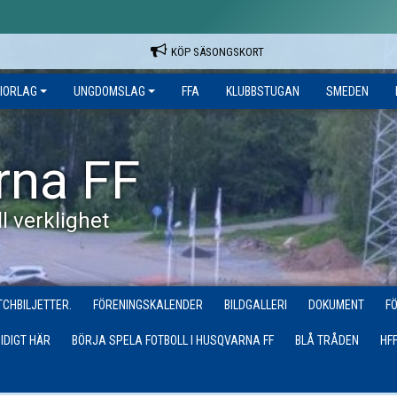
KÖP SÄSONGSKORT
IORLAG
UNGDOMSLAG
FFA
KLUBBSTUGAN
SMEDEN
rna FF
l verklighet
CHBILJETTER.
FÖRENINGSKALENDER
BILDGALLERI
DOKUMENT
F
IDIGT HÄR
BÖRJA SPELA FOTBOLL I HUSQVARNA FF
BLÅ TRÅDEN
HF