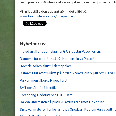
team.jonkoping@intersport.se så hjälper de er med prover och b
Vill ni beställa den separat gör ni det alltid på
www.team.intersport.se/husqvarna-ff
Nyhetsarkiv
Inbjudan till ungdomslag när GAIS gästar Vapenvallen!
Damerna tar emot Umeå IK - Köp din Halva Potten!
Boende sökes akut till damspelare!
Damerna tar emot Blåvitt på lördag! - Säkra din biljett och Halva P
Välkommen tillbaka Ninos Töre!
Svff och Smff på besök.
Förändring i ledarstaben i HFF Dam
Se kvällens match på plats - Herrarna tar emot Lidköping
Sista vår matchen för herrarna på Onsdag - Köp din Halva pott hä