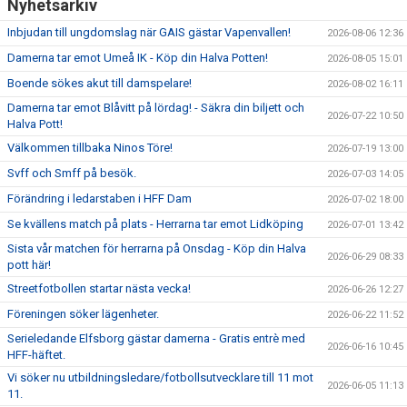
Nyhetsarkiv
Inbjudan till ungdomslag när GAIS gästar Vapenvallen!
2026-08-06 12:36
Damerna tar emot Umeå IK - Köp din Halva Potten!
2026-08-05 15:01
Boende sökes akut till damspelare!
2026-08-02 16:11
Damerna tar emot Blåvitt på lördag! - Säkra din biljett och
2026-07-22 10:50
Halva Pott!
Välkommen tillbaka Ninos Töre!
2026-07-19 13:00
Svff och Smff på besök.
2026-07-03 14:05
Förändring i ledarstaben i HFF Dam
2026-07-02 18:00
Se kvällens match på plats - Herrarna tar emot Lidköping
2026-07-01 13:42
Sista vår matchen för herrarna på Onsdag - Köp din Halva
2026-06-29 08:33
pott här!
Streetfotbollen startar nästa vecka!
2026-06-26 12:27
Föreningen söker lägenheter.
2026-06-22 11:52
Serieledande Elfsborg gästar damerna - Gratis entrè med
2026-06-16 10:45
HFF-häftet.
Vi söker nu utbildningsledare/fotbollsutvecklare till 11 mot
2026-06-05 11:13
11.