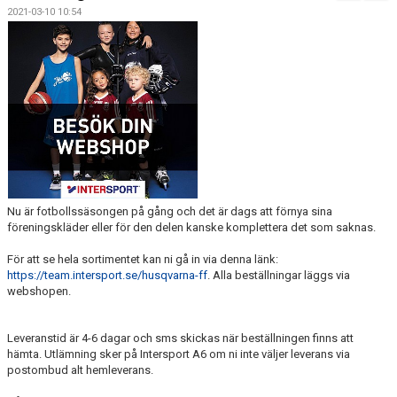
FÖRENINGSKALENDER
2021-03-10 10:54
BILDGALLERI
DOKUMENT
FÖRENINGENS MATCHER
SPONSORER
INTERSPORT
Nu är fotbollssäsongen på gång och det är dags att förnya sina
föreningskläder eller för den delen kanske komplettera det som saknas.
ISSA ISKANDERS MINNESFOND
För att se hela sortimentet kan ni gå in via denna länk:
https://team.intersport.se/husqvarna-ff
BOKA DIN HEMMAVINSTLOTT SMIDIGT HÄR
. Alla beställningar läggs via
webshopen.
BÖRJA SPELA FOTBOLL I HUSQVARNA FF
Leveranstid är 4-6 dagar och sms skickas när beställningen finns att
BLÅ TRÅDEN
hämta. Utlämning sker på Intersport A6 om ni inte väljer leverans via
postombud alt hemleverans.
HFF´S VÄRDEGRUND