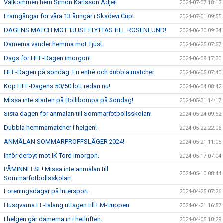
Välkommen hem Simon Karlsson Adjei!
2024-07-07 18:13
Framgångar för våra 13 åringar i Skadevi Cup!
2024-07-01 09:55
DAGENS MATCH MOT TJUST FLYTTAS TILL ROSENLUND!
2024-06-30 09:34
Damerna vänder hemma mot Tjust.
2024-06-25 07:57
Dags för HFF-Dagen imorgon!
2024-06-08 17:30
HFF-Dagen på söndag. Fri entrè och dubbla matcher.
2024-06-05 07:40
Köp HFF-Dagens 50/50 lott redan nu!
2024-06-04 08:42
Missa inte starten på Bollibompa på Söndag!
2024-05-31 14:17
Sista dagen för anmälan till Sommarfotbollsskolan!
2024-05-24 09:52
Dubbla hemmamatcher i helgen!
2024-05-22 22:06
ANMÄLAN SOMMARPROFFSLÄGER 2024!
2024-05-21 11:05
Inför derbyt mot IK Tord imorgon.
2024-05-17 07:04
PÅMINNELSE! Missa inte anmälan till
2024-05-10 08:44
Sommarfotbollsskolan.
Föreningsdagar på Intersport.
2024-04-25 07:26
Husqvarna FF-talang uttagen till EM-truppen
2024-04-21 16:57
I helgen går damerna in i hetluften.
2024-04-05 10:29