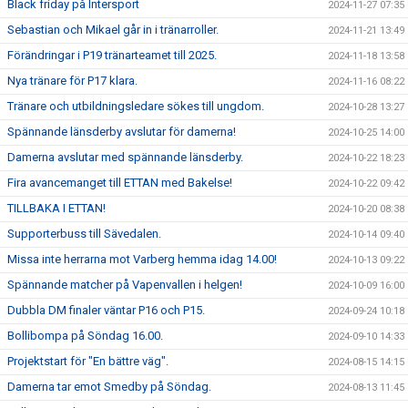
Black friday på Intersport
2024-11-27 07:35
Sebastian och Mikael går in i tränarroller.
2024-11-21 13:49
Förändringar i P19 tränarteamet till 2025.
2024-11-18 13:58
Nya tränare för P17 klara.
2024-11-16 08:22
Tränare och utbildningsledare sökes till ungdom.
2024-10-28 13:27
Spännande länsderby avslutar för damerna!
2024-10-25 14:00
Damerna avslutar med spännande länsderby.
2024-10-22 18:23
Fira avancemanget till ETTAN med Bakelse!
2024-10-22 09:42
TILLBAKA I ETTAN!
2024-10-20 08:38
Supporterbuss till Sävedalen.
2024-10-14 09:40
Missa inte herrarna mot Varberg hemma idag 14.00!
2024-10-13 09:22
Spännande matcher på Vapenvallen i helgen!
2024-10-09 16:00
Dubbla DM finaler väntar P16 och P15.
2024-09-24 10:18
Bollibompa på Söndag 16.00.
2024-09-10 14:33
Projektstart för "En bättre väg".
2024-08-15 14:15
Damerna tar emot Smedby på Söndag.
2024-08-13 11:45