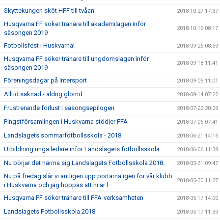
Skyttekungen sköt HFF till tvåan
2018-10-27 17:37
Husqvarna FF söker tränare till akademilagen inför
2018-10-16 08:17
säsongen 2019
Fotbollsfest i Huskvarna!
2018-09-25 08:59
Husqvarna FF söker tränare till ungdomslagen inför
2018-09-18 11:41
säsongen 2019
Föreningsdagar på Intersport
2018-09-05 11:01
Alltid saknad - aldrig glömd
2018-08-14 07:22
Frustrerande förlust i säsongsepilogen
2018-07-22 20:29
Pingstförsamlingen i Huskvarna stödjer FFA
2018-07-06 07:41
Landslagets sommarfotbollsskola - 2018
2018-06-21 14:15
Utbildning unga ledare inför Landslagets fotbollsskola.
2018-06-06 11:38
Nu börjar det närma sig Landslagets Fotbollsskola 2018.
2018-05-31 09:47
Nu på fredag slår vi äntligen upp portarna igen för vår klubb
2018-05-30 11:27
i Huskvarna och jag hoppas att ni är l
Husqvarna FF söker tränare till FFA-verksamheten
2018-05-17 14:00
Landslagets Fotbollsskola 2018
2018-05-17 11:39