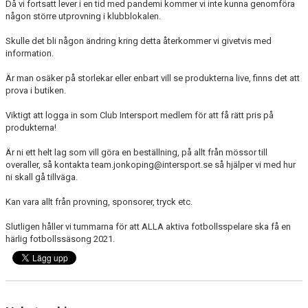
Då vi fortsatt lever i en tid med pandemi kommer vi inte kunna genomföra
någon större utprovning i klubblokalen.
"VAPENDRAGARE 2026"
Skulle det bli någon ändring kring detta återkommer vi givetvis med
information.
FRITIDSKORTET/AVGIFTER
Är man osäker på storlekar eller enbart vill se produkterna live, finns det att
prova i butiken.
Viktigt att logga in som Club Intersport medlem för att få rätt pris på
produkterna!
Är ni ett helt lag som vill göra en beställning, på allt från mössor till
overaller, så kontakta team.jonkoping@intersport.se så hjälper vi med hur
ni skall gå tillväga.
Kan vara allt från provning, sponsorer, tryck etc.
Slutligen håller vi tummarna för att ALLA aktiva fotbollsspelare ska få en
härlig fotbollssäsong 2021.