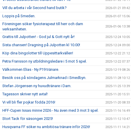
Vill du arbeta i vår Second hand butik?
2026-01-21 09:42
Loppis på Smeden.
2026-01-07 15:06
Föreningen söker fysioterapeut till herr och dam
2026-01-06 13:38
verksamheten.
Grattis till Julpotten! - God jul & Gott nytt år!
2025-12-24 10:05
Sista chansen! Dragning på Julpotten kl 10.00!
2025-12-24 09:00
Köp dina bingolotter till Uppesittarkvällen!
2025-12-22 21:12
Petra Fransson ny utbildningsledare i 5 mot 5 spel.
2025-12-22 07:37
Välkommen Elias - Ny P19 tränare.
2025-12-19 08:26
Besök oss på söndagens Julmarknad i Smedbyn.
2025-11-28 10:12
Stefan Jörgensen ny huvudtränare i Dam.
2025-11-25 13:39
Tagesson skriver nytt avtal!
2025-11-20 15:51
Vi vill bli fler pojkar födda 2016!
2025-11-20 08:33
HFF-Cupen Issas minne 2026 - Nu även med 3 mot 3 spel.
2025-11-16 16:49
Stort Tack för säsongen 2025!
2025-11-12 10:47
Husqvarna FF söker nu ambitiösa tränare inför 2026!
2025-11-11 14:21