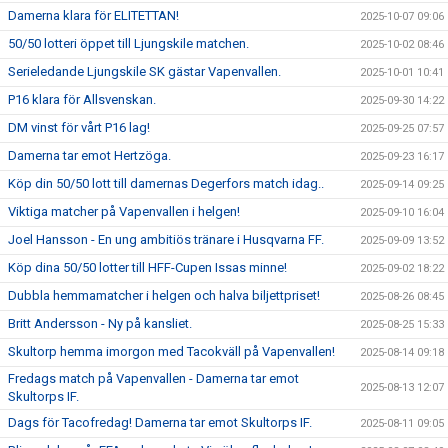
Damerna klara för ELITETTAN!
2025-10-07 09:06
50/50 lotteri öppet till Ljungskile matchen.
2025-10-02 08:46
Serieledande Ljungskile SK gästar Vapenvallen.
2025-10-01 10:41
P16 klara för Allsvenskan.
2025-09-30 14:22
DM vinst för vårt P16 lag!
2025-09-25 07:57
Damerna tar emot Hertzöga.
2025-09-23 16:17
Köp din 50/50 lott till damernas Degerfors match idag..
2025-09-14 09:25
Viktiga matcher på Vapenvallen i helgen!
2025-09-10 16:04
Joel Hansson - En ung ambitiös tränare i Husqvarna FF.
2025-09-09 13:52
Köp dina 50/50 lotter till HFF-Cupen Issas minne!
2025-09-02 18:22
Dubbla hemmamatcher i helgen och halva biljettpriset!
2025-08-26 08:45
Britt Andersson - Ny på kansliet.
2025-08-25 15:33
Skultorp hemma imorgon med Tacokväll på Vapenvallen!
2025-08-14 09:18
Fredags match på Vapenvallen - Damerna tar emot
2025-08-13 12:07
Skultorps IF.
Dags för Tacofredag! Damerna tar emot Skultorps IF.
2025-08-11 09:05