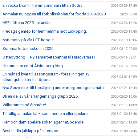
En vecka kvar till hemmapremiär i Ettan Södra
2025-03-29 17:49
Anmälan nu öppen till fotbollsskolan för födda 2019-2020.
2025-03-28
HFF häftena 2025 har anlänt!
2025-03-26 16:26
Fredags genrep för herr hemma mot Lidköping.
2025-03-20 14:45
Nytt motiv på vår HFF hoodie!
2025-03-19 13:06
Sommarfotbollsskolan 2025
2025-03-17 07:53
OsteoStrong – Ny samarbetspartner til Husqvarna FF
2025-03-16 09:51
Herrarna tar emot Åtvidaberg idag.
2025-03-15 07:55
En månad kvar till säsongsstart - försäljningen av
2025-03-01 12:59
säsongsbiljetter har öppnat
Nya Souvenirer till försäljning under morgondagens match!
2025-02-21 16:44
Bli en del av vår arrangemangs grupp 2025!
2025-02-20 10:06
Välkommen på årsmöte!
2025-02-17 11:09
Tillfällig anmälan länk som medlem eller spelare.
2025-01-30 14:46
Herr och dam spelare söker lägenhet/boende.
2024-12-17 11:09
Beställ din julklapp på Intersport.
2024-12-08 21:45