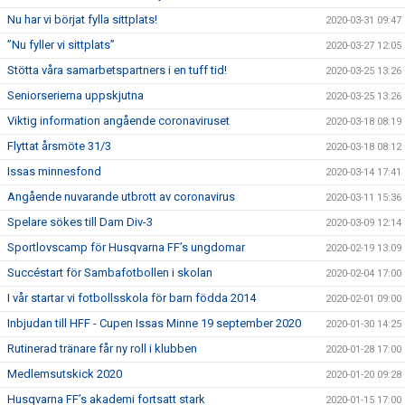
Nu har vi börjat fylla sittplats!
2020-03-31 09:47
”Nu fyller vi sittplats”
2020-03-27 12:05
Stötta våra samarbetspartners i en tuff tid!
2020-03-25 13:26
Seniorserierna uppskjutna
2020-03-25 13:26
Viktig information angående coronaviruset
2020-03-18 08:19
Flyttat årsmöte 31/3
2020-03-18 08:12
Issas minnesfond
2020-03-14 17:41
Angående nuvarande utbrott av coronavirus
2020-03-11 15:36
Spelare sökes till Dam Div-3
2020-03-09 12:14
Sportlovscamp för Husqvarna FF’s ungdomar
2020-02-19 13:09
Succéstart för Sambafotbollen i skolan
2020-02-04 17:00
I vår startar vi fotbollsskola för barn födda 2014
2020-02-01 09:00
Inbjudan till HFF - Cupen Issas Minne 19 september 2020
2020-01-30 14:25
Rutinerad tränare får ny roll i klubben
2020-01-28 17:00
Medlemsutskick 2020
2020-01-20 09:28
Husqvarna FF’s akademi fortsatt stark
2020-01-15 17:00