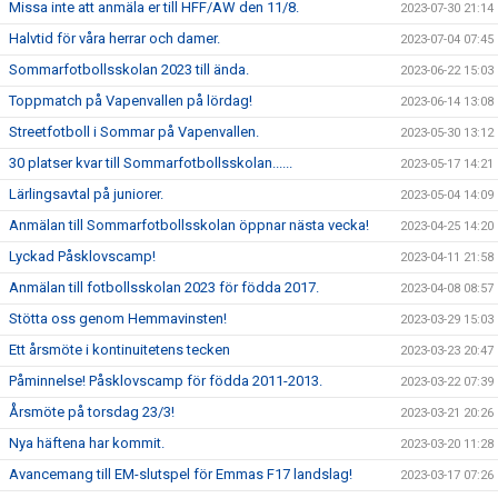
Missa inte att anmäla er till HFF/AW den 11/8.
2023-07-30 21:14
Halvtid för våra herrar och damer.
2023-07-04 07:45
Sommarfotbollsskolan 2023 till ända.
2023-06-22 15:03
Toppmatch på Vapenvallen på lördag!
2023-06-14 13:08
Streetfotboll i Sommar på Vapenvallen.
2023-05-30 13:12
30 platser kvar till Sommarfotbollsskolan......
2023-05-17 14:21
Lärlingsavtal på juniorer.
2023-05-04 14:09
Anmälan till Sommarfotbollsskolan öppnar nästa vecka!
2023-04-25 14:20
Lyckad Påsklovscamp!
2023-04-11 21:58
Anmälan till fotbollsskolan 2023 för födda 2017.
2023-04-08 08:57
Stötta oss genom Hemmavinsten!
2023-03-29 15:03
Ett årsmöte i kontinuitetens tecken
2023-03-23 20:47
Påminnelse! Påsklovscamp för födda 2011-2013.
2023-03-22 07:39
Årsmöte på torsdag 23/3!
2023-03-21 20:26
Nya häftena har kommit.
2023-03-20 11:28
Avancemang till EM-slutspel för Emmas F17 landslag!
2023-03-17 07:26