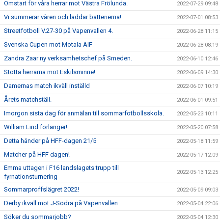
Omstart för våra herrar mot Västra Frölunda.
2022-07-29 09:48
Vi summerar våren och laddar batterierna!
2022-07-01 08:53
Streetfotboll V.27-30 på Vapenvallen 4.
2022-06-28 11:15
Svenska Cupen mot Motala AIF
2022-06-28 08:19
Zandra Zaar ny verksamhetschef på Smeden.
2022-06-10 12:46
Stötta herrarna mot Eskilsminne!
2022-06-09 14:30
Damernas match ikväll inställd
2022-06-07 10:19
Årets matchställ.
2022-06-01 09:51
Imorgon sista dag för anmälan till sommarfotbollsskola.
2022-05-23 10:11
William Lind förlänger!
2022-05-20 07:58
Detta händer på HFF-dagen 21/5
2022-05-18 11:59
Matcher på HFF dagen!
2022-05-17 12:09
Emma uttagen i F16 landslagets trupp till
2022-05-13 12:25
fyrnationsturnering
Sommarproffslägret 2022!
2022-05-09 09:03
Derby ikväll mot J-Södra på Vapenvallen
2022-05-04 22:06
Söker du sommarjobb?
2022-05-04 12:30