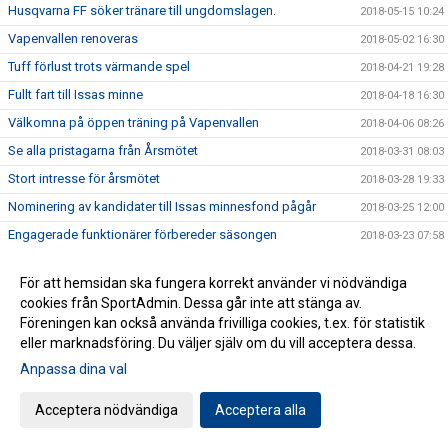
Husqvarna FF söker tränare till ungdomslagen.
2018-05-15 10:24
Vapenvallen renoveras
2018-05-02 16:30
Tuff förlust trots värmande spel
2018-04-21 19:28
Fullt fart till Issas minne
2018-04-18 16:30
Välkomna på öppen träning på Vapenvallen
2018-04-06 08:26
Se alla pristagarna från Årsmötet
2018-03-31 08:03
Stort intresse för årsmötet
2018-03-28 19:33
Nominering av kandidater till Issas minnesfond pågår
2018-03-25 12:00
Engagerade funktionärer förbereder säsongen
2018-03-23 07:58
" Tack vare fotbollen gick vi till final"
2018-03-20 15:31
För att hemsidan ska fungera korrekt använder vi nödvändiga
Ministerbesök i Smeden
2018-03-15 22:13
cookies från SportAdmin. Dessa går inte att stänga av.
Segersviten fortsätter
2018-03-04 19:12
Föreningen kan också använda frivilliga cookies, t.ex. för statistik
eller marknadsföring. Du väljer själv om du vill acceptera dessa.
Funktionärsträff 21/3 kl 18.00
2018-02-19 15:41
Anpassa dina val
Damerna startar 2018 med vinst
2018-02-18 19:05
Matcher i helgen
2018-02-17 07:51
Acceptera nödvändiga
Acceptera alla
Ungdomstränare på utbildning i Spanien
2018-02-14 20:54