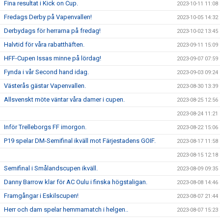
Fina resultat i Kick on Cup.
2023-10-11 11:08
Fredags Derby på Vapenvallen!
2023-10-05 14:32
Derbydags för herrarna på fredag!
2023-10-02 13:45
Halvtid för våra rabatthäften.
2023-09-11 15:09
HFF-Cupen Issas minne på lördag!
2023-09-07 07:59
Fynda i vår Second hand idag.
2023-09-03 09:24
Västerås gästar Vapenvallen.
2023-08-30 13:39
Allsvenskt möte väntar våra damer i cupen.
2023-08-25 12:56
2023-08-24 11:21
Inför Trelleborgs FF imorgon.
2023-08-22 15:06
P19 spelar DM-Semifinal ikväll mot Färjestadens GOIF.
2023-08-17 11:58
2023-08-15 12:18
Semifinal i Smålandscupen ikväll.
2023-08-09 09:35
Danny Barrow klar för AC Oulu i finska högstaligan.
2023-08-08 14:46
Framgångar i Eskilscupen!
2023-08-07 21:44
Herr och dam spelar hemmamatch i helgen..
2023-08-07 15:23