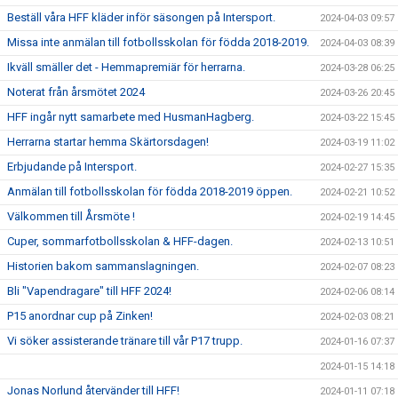
Beställ våra HFF kläder inför säsongen på Intersport.
2024-04-03 09:57
Missa inte anmälan till fotbollsskolan för födda 2018-2019.
2024-04-03 08:39
Ikväll smäller det - Hemmapremiär för herrarna.
2024-03-28 06:25
Noterat från årsmötet 2024
2024-03-26 20:45
HFF ingår nytt samarbete med HusmanHagberg.
2024-03-22 15:45
Herrarna startar hemma Skärtorsdagen!
2024-03-19 11:02
Erbjudande på Intersport.
2024-02-27 15:35
Anmälan till fotbollsskolan för födda 2018-2019 öppen.
2024-02-21 10:52
Välkommen till Årsmöte !
2024-02-19 14:45
Cuper, sommarfotbollsskolan & HFF-dagen.
2024-02-13 10:51
Historien bakom sammanslagningen.
2024-02-07 08:23
Bli "Vapendragare" till HFF 2024!
2024-02-06 08:14
P15 anordnar cup på Zinken!
2024-02-03 08:21
Vi söker assisterande tränare till vår P17 trupp.
2024-01-16 07:37
2024-01-15 14:18
Jonas Norlund återvänder till HFF!
2024-01-11 07:18