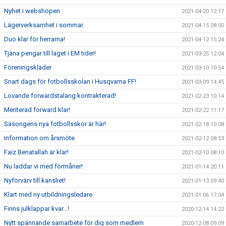
Nyhet i webshopen
2021-04-20 12:17
Lägerverksamhet i sommar.
2021-04-15 08:00
Duo klar för herrarna!
2021-04-12 15:24
Tjäna pengar till laget i EM tider!
2021-03-25 12:04
Föreningskläder
2021-03-10 10:54
Snart dags för fotbollsskolan i Husqvarna FF!
2021-03-09 14:45
Lovande forwardstalang kontrakterad!
2021-02-23 10:14
Meriterad forward klar!
2021-02-22 11:17
Säsongens nya fotbollsskor är här!
2021-02-18 10:08
Information om årsmöte
2021-02-12 08:53
Faiz Benatallah är klar!
2021-02-10 08:10
Nu laddar vi med förmåner!
2021-01-14 20:11
Nyförvärv till kansliet!
2021-01-13 09:40
Klart med ny utbildningsledare
2021-01-06 17:04
Finns julklappar kvar...!
2020-12-14 14:22
Nytt spännande samarbete för dig som medlem
2020-12-08 09:09