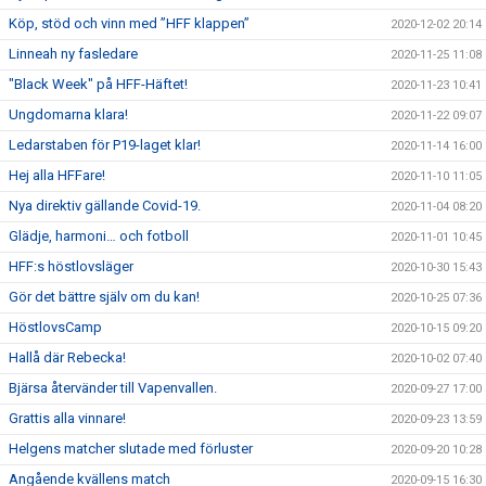
Köp, stöd och vinn med ”HFF klappen”
2020-12-02 20:14
Linneah ny fasledare
2020-11-25 11:08
"Black Week" på HFF-Häftet!
2020-11-23 10:41
Ungdomarna klara!
2020-11-22 09:07
Ledarstaben för P19-laget klar!
2020-11-14 16:00
Hej alla HFFare!
2020-11-10 11:05
Nya direktiv gällande Covid-19.
2020-11-04 08:20
Glädje, harmoni… och fotboll
2020-11-01 10:45
HFF:s höstlovsläger
2020-10-30 15:43
Gör det bättre själv om du kan!
2020-10-25 07:36
HöstlovsCamp
2020-10-15 09:20
Hallå där Rebecka!
2020-10-02 07:40
Bjärsa återvänder till Vapenvallen.
2020-09-27 17:00
Grattis alla vinnare!
2020-09-23 13:59
Helgens matcher slutade med förluster
2020-09-20 10:28
Angående kvällens match
2020-09-15 16:30