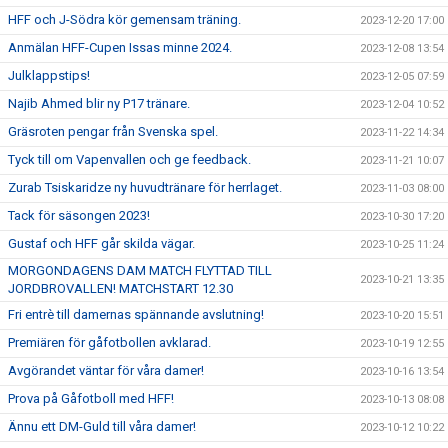
HFF och J-Södra kör gemensam träning.
2023-12-20 17:00
Anmälan HFF-Cupen Issas minne 2024.
2023-12-08 13:54
Julklappstips!
2023-12-05 07:59
Najib Ahmed blir ny P17 tränare.
2023-12-04 10:52
Gräsroten pengar från Svenska spel.
2023-11-22 14:34
Tyck till om Vapenvallen och ge feedback.
2023-11-21 10:07
Zurab Tsiskaridze ny huvudtränare för herrlaget.
2023-11-03 08:00
Tack för säsongen 2023!
2023-10-30 17:20
Gustaf och HFF går skilda vägar.
2023-10-25 11:24
MORGONDAGENS DAM MATCH FLYTTAD TILL
2023-10-21 13:35
JORDBROVALLEN! MATCHSTART 12.30
Fri entrè till damernas spännande avslutning!
2023-10-20 15:51
Premiären för gåfotbollen avklarad.
2023-10-19 12:55
Avgörandet väntar för våra damer!
2023-10-16 13:54
Prova på Gåfotboll med HFF!
2023-10-13 08:08
Ännu ett DM-Guld till våra damer!
2023-10-12 10:22