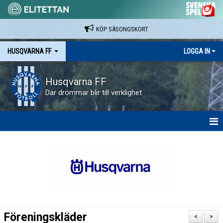
KÖP SÄSONGSKORT
HUSQVARNA FF
LOGGA IN
Husqvarna FF
Där drömmar blir till verklighet
HEM
NYHETER
VAPENVALLEN
SÄSONGSKORT OCH MATCHBILJETTER.
Föreningskläder
<
>