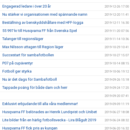
Engagerad ledare i över 20 år
2019-12-26 17:00
Nu stärker vi organisationen med spännande namn
2019-12-20 11:41
Beställning av benskyddshållare med HFF-logga
2019-12-11 16:30
55 997 kr till Husqvarna FF från Svenska Spel
2019-11-20 07:56
Talanger till regionsläger
2019-11-14 10:36
Max Nilsson uttagen till Region läger
2019-10-29 10:41
Succestart för sambafotbollen
2019-10-27 15:07
P07 på cupäventyr
2019-10-14 08:15
Fotboll ger styrka
2019-10-06 19:12
Nu är det dags för Sambafotboll
2019-09-26 15:18
Tappade poäng för både dam och herr
2019-09-24 17:25
2019-09-20 07:41
Exklusivt erbjudande till alla våra medlemmar!
2019-09-09 11:19
Husqvarna FF belönades av Henrik Lundqvist och Unibet
2019-06-27 18:08
Lite bilder från en härlig fotbollsvecka - Lira Blågult 2019
2019-06-24 08:32
Husqvarna FF fick pris av kungen
2019-06-20 16:32