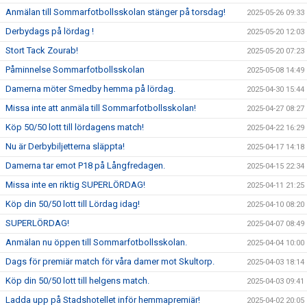
Anmälan till Sommarfotbollsskolan stänger på torsdag!
2025-05-26 09:33
Derbydags på lördag !
2025-05-20 12:03
Stort Tack Zourab!
2025-05-20 07:23
Påminnelse Sommarfotbollsskolan
2025-05-08 14:49
Damerna möter Smedby hemma på lördag.
2025-04-30 15:44
Missa inte att anmäla till Sommarfotbollsskolan!
2025-04-27 08:27
Köp 50/50 lott till lördagens match!
2025-04-22 16:29
Nu är Derbybiljetterna släppta!
2025-04-17 14:18
Damerna tar emot P18 på Långfredagen.
2025-04-15 22:34
Missa inte en riktig SUPERLÖRDAG!
2025-04-11 21:25
Köp din 50/50 lott till Lördag idag!
2025-04-10 08:20
SUPERLÖRDAG!
2025-04-07 08:49
Anmälan nu öppen till Sommarfotbollsskolan.
2025-04-04 10:00
Dags för premiär match för våra damer mot Skultorp.
2025-04-03 18:14
Köp din 50/50 lott till helgens match.
2025-04-03 09:41
Ladda upp på Stadshotellet inför hemmapremiär!
2025-04-02 20:05