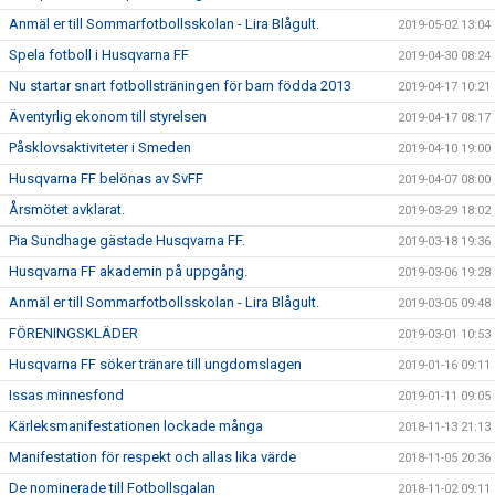
Anmäl er till Sommarfotbollsskolan - Lira Blågult.
2019-05-02 13:04
Spela fotboll i Husqvarna FF
2019-04-30 08:24
Nu startar snart fotbollsträningen för barn födda 2013
2019-04-17 10:21
Äventyrlig ekonom till styrelsen
2019-04-17 08:17
Påsklovsaktiviteter i Smeden
2019-04-10 19:00
Husqvarna FF belönas av SvFF
2019-04-07 08:00
Årsmötet avklarat.
2019-03-29 18:02
Pia Sundhage gästade Husqvarna FF.
2019-03-18 19:36
Husqvarna FF akademin på uppgång.
2019-03-06 19:28
Anmäl er till Sommarfotbollsskolan - Lira Blågult.
2019-03-05 09:48
FÖRENINGSKLÄDER
2019-03-01 10:53
Husqvarna FF söker tränare till ungdomslagen
2019-01-16 09:11
Issas minnesfond
2019-01-11 09:05
Kärleksmanifestationen lockade många
2018-11-13 21:13
Manifestation för respekt och allas lika värde
2018-11-05 20:36
De nominerade till Fotbollsgalan
2018-11-02 09:11