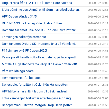
August resa från FFA i HFF till Home Hotel Victoria.
2026-06-02 10:00
Sista påminnelsen! Anmäl er till Sommarfotbollsskolan!
2026-05-26 12:53
HFF-Dagen söndag 31/5
2026-05-20 09:05
DERBYDAGS på Fredag - Vinn Halva Potten!
2026-05-12 12:12
Damerna tar emot Enskede IK - Köp din Halva Potten!
2026-05-06 11:19
Föreningen söker fysioterapeut.
2026-05-05 10:05
Dam tar emot Örebro SK - Herrarna åker till Värmland.
2026-04-24 09:45
P14 vinnare av GIFF-Cupen 2026!
2026-04-20 14:51
Passa på att handla fotbolls utrustning på Intersport!
2026-04-15 13:54
Motala AIF gästar herrarna - Köp din Halva potten lott!
2026-04-15 10:28
Våra utbildningsledare
2026-04-07 08:46
Hemmapremiär för herrarna.
2026-04-02 11:07
Seriespelet fortsätter i påsk - Köp Halva potten
2026-04-01 08:35
HFF häftena har anlänt lagom till påskhandeln!
2026-03-31 12:32
Entrè kampanjen fortsätter efter helgens 6 poäng!
2026-03-30 08:00
Seriepremiär i Elitettan imorgon - Köp Halva potten!
2026-03-27 10:56