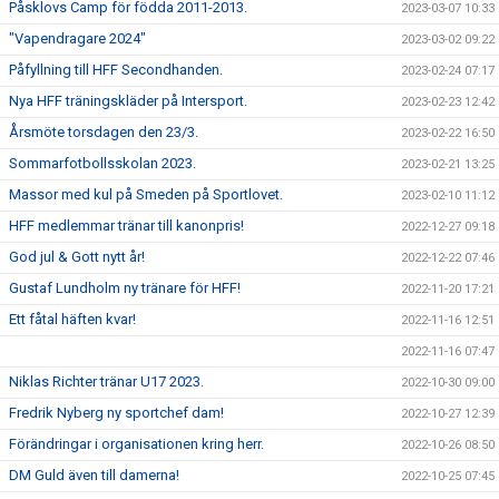
Påsklovs Camp för födda 2011-2013.
2023-03-07 10:33
"Vapendragare 2024"
2023-03-02 09:22
Påfyllning till HFF Secondhanden.
2023-02-24 07:17
Nya HFF träningskläder på Intersport.
2023-02-23 12:42
Årsmöte torsdagen den 23/3.
2023-02-22 16:50
Sommarfotbollsskolan 2023.
2023-02-21 13:25
Massor med kul på Smeden på Sportlovet.
2023-02-10 11:12
HFF medlemmar tränar till kanonpris!
2022-12-27 09:18
God jul & Gott nytt år!
2022-12-22 07:46
Gustaf Lundholm ny tränare för HFF!
2022-11-20 17:21
Ett fåtal häften kvar!
2022-11-16 12:51
2022-11-16 07:47
Niklas Richter tränar U17 2023.
2022-10-30 09:00
Fredrik Nyberg ny sportchef dam!
2022-10-27 12:39
Förändringar i organisationen kring herr.
2022-10-26 08:50
DM Guld även till damerna!
2022-10-25 07:45