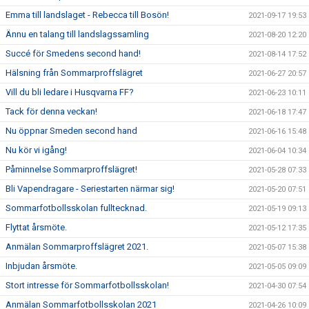
Emma till landslaget - Rebecca till Bosön!
2021-09-17 19:53
Ännu en talang till landslagssamling
2021-08-20 12:20
Succé för Smedens second hand!
2021-08-14 17:52
Hälsning från Sommarproffslägret
2021-06-27 20:57
Vill du bli ledare i Husqvarna FF?
2021-06-23 10:11
Tack för denna veckan!
2021-06-18 17:47
Nu öppnar Smeden second hand
2021-06-16 15:48
Nu kör vi igång!
2021-06-04 10:34
Påminnelse Sommarproffslägret!
2021-05-28 07:33
Bli Vapendragare - Seriestarten närmar sig!
2021-05-20 07:51
Sommarfotbollsskolan fulltecknad.
2021-05-19 09:13
Flyttat årsmöte.
2021-05-12 17:35
Anmälan Sommarproffslägret 2021.
2021-05-07 15:38
Inbjudan årsmöte.
2021-05-05 09:09
Stort intresse för Sommarfotbollsskolan!
2021-04-30 07:54
Anmälan Sommarfotbollsskolan 2021
2021-04-26 10:09