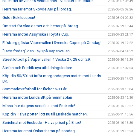
Bli en del av vår FFA verksamhet - Vi söker fler ledare!
2025-08-07 08:49
Herrarna tar emot Skövde AIK på lördag.
2025-08-05 09:26
Guld i Eskilscupen!
2025-08-04 09:32
Omstart för våra damer och herrar på lördag.
2025-07-29 10:44
Herrarna möter Assyriska i Toyota Cup.
2025-07-23 21:17
Elfsborg gästar Vapenvallen i Svenska Cupen på Onsdag!
2025-07-19 17:22
"Taco fredag" den 15/8 på Vapenvallen!
2025-07-04 14:52
Streetfotboll på Vapenvallen 4 Vecka 27, 28 och 29.
2025-06-30 16:29
Stefan och Fredrik nya utbildningsledare.
2025-06-27 07:54
Köp din 50/50 lott inför morgondagens match mot Lunds
2025-06-25 17:03
BK.
Sommarlovsfotboll för flickor 6-11 år!
2025-06-23 13:04
Herrarna möter Lunds BK på hemmaplan
2025-06-23 12:30
Missa inte dagens seriefinal mot Enskede!
2025-06-15 10:27
Köp din Halva potten lott nu till Enskede matchen!
2025-06-11 10:56
Seriefinal mot Enskede - Halva priset på Entrè!
2025-06-10 16:30
Herrarna tar emot Oskarshamn på söndag.
2025-05-29 18:23