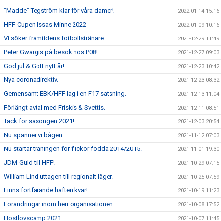
”Madde” Tegström klar för våra damer!
2022-01-14 15:16
HFF-Cupen Issas Minne 2022
2022-01-09 10:16
Vi söker framtidens fotbollstränare
2021-12-29 11:49
Peter Gwargis på besök hos P08!
2021-12-27 09:03
God jul & Gott nytt år!
2021-12-23 10:42
Nya coronadirektiv.
2021-12-23 08:32
Gemensamt EBK/HFF lag i en F17 satsning.
2021-12-13 11:04
Förlängt avtal med Friskis & Svettis.
2021-12-11 08:51
Tack för säsongen 2021!
2021-12-03 20:54
Nu spänner vi bågen
2021-11-12 07:03
Nu startar träningen för flickor födda 2014/2015.
2021-11-01 19:30
JDM-Guld till HFF!
2021-10-29 07:15
William Lind uttagen till regionalt läger.
2021-10-25 07:59
Finns fortfarande häften kvar!
2021-10-19 11:23
Förändringar inom herr organisationen.
2021-10-08 17:52
Höstlovscamp 2021
2021-10-07 11:45