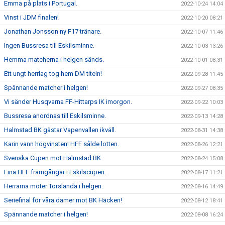
Emma på plats i Portugal.
2022-10-24 14:04
Vinst i JDM finalen!
2022-10-20 08:21
Jonathan Jonsson ny F17 tränare.
2022-10-07 11:46
Ingen Bussresa till Eskilsminne.
2022-10-03 13:26
Hemma matcherna i helgen sänds.
2022-10-01 08:31
Ett ungt herrlag tog hem DM titeln!
2022-09-28 11:45
Spännande matcher i helgen!
2022-09-27 08:35
Vi sänder Husqvarna FF-Hittarps IK imorgon.
2022-09-22 10:03
Bussresa anordnas till Eskilsminne.
2022-09-13 14:28
Halmstad BK gästar Vapenvallen ikväll.
2022-08-31 14:38
Karin vann högvinsten! HFF sålde lotten.
2022-08-26 12:21
Svenska Cupen mot Halmstad BK
2022-08-24 15:08
Fina HFF framgångar i Eskilscupen.
2022-08-17 11:21
Herrarna möter Torslanda i helgen.
2022-08-16 14:49
Seriefinal för våra damer mot BK Häcken!
2022-08-12 18:41
Spännande matcher i helgen!
2022-08-08 16:24