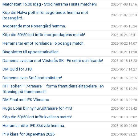
Matchstart 15.00 idag - Stöd herrarna i sista matchen!
2025-11-08 12:16
Köp din Halva pott inför avgörandet hemma mot
2025-11-07 08:13
Rosengård.
Avgörande mot Rosengård hemma.
2025-11-05 15:24
Köp din 50/50 lott inför morgondagens match!
2025-10-24 08:41
Herrarna tar emot Torslanda i 6 poängs match.
2025-10-22 14:07
Bingolotter till uppesittarkvällen.
2025-10-21 11:28
Damerna avslutar mot Västerås SK - Fri entrè och firande!
2025-10-18 13:23
DM Guld för J18!
2025-10-17 14:27
Damerna även Smålandsmästare!
2025-10-16 08:15
HFF söker F17-tränare – forma framtidens elitspelare i en
2025-10-15 10:24
förening på frammarsch!
DM Final mot IFK Värnamo.
2025-10-13 09:20
Hugo Lönn blir ny huvudtränare för P15!
2025-10-12 09:42
Köp din 50/50 lott inför kvällens match!
2025-10-10 08:02
Herrarna möter IFK Skövde hemma.
2025-10-09 09:00
P19 klara för Superettan 2026
2025-10-07 21:27