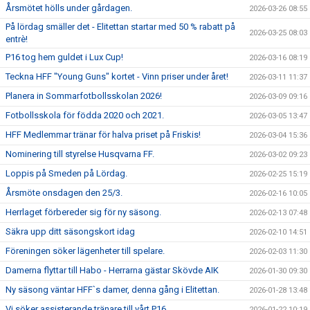
Årsmötet hölls under gårdagen.
2026-03-26 08:55
På lördag smäller det - Elitettan startar med 50 % rabatt på
2026-03-25 08:03
entrè!
P16 tog hem guldet i Lux Cup!
2026-03-16 08:19
Teckna HFF "Young Guns" kortet - Vinn priser under året!
2026-03-11 11:37
Planera in Sommarfotbollsskolan 2026!
2026-03-09 09:16
Fotbollsskola för födda 2020 och 2021.
2026-03-05 13:47
HFF Medlemmar tränar för halva priset på Friskis!
2026-03-04 15:36
Nominering till styrelse Husqvarna FF.
2026-03-02 09:23
Loppis på Smeden på Lördag.
2026-02-25 15:19
Årsmöte onsdagen den 25/3.
2026-02-16 10:05
Herrlaget förbereder sig för ny säsong.
2026-02-13 07:48
Säkra upp ditt säsongskort idag
2026-02-10 14:51
Föreningen söker lägenheter till spelare.
2026-02-03 11:30
Damerna flyttar till Habo - Herrarna gästar Skövde AIK
2026-01-30 09:30
Ny säsong väntar HFF`s damer, denna gång i Elitettan.
2026-01-28 13:48
Vi söker assisterande tränare till vårt P16.
2026-01-22 10:19