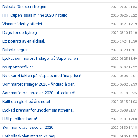
Dubbla förluster i helgen
2020-09-07 21:53
HFF Cupen Issas minne 2020 Inställd
2020-08-25 08:22
Vinnare i derbylotteriet
2020-08-21 17:19
Dags för derbyhelg
2020-08-10 17:10
Ett porträtt av en eldsjäl.
2020-07-24 13:30
Dubbla segrar
2020-06-29 19:01
Lyckat sommarproffsläger på Vapenvallen
2020-06-25 18:49
Ny sportchef klar
2020-06-07 17:22
Nu ökar vi takten på sittplats med fina priser!
2020-06-05 09:07
Sommarproffsläger 2020 - Ändrad ålder!
2020-06-02 09:33
Sommarfotbollsskolan 2020 fulltecknad!
2020-05-18 09:35
Kallt och glest på årsmötet
2020-05-15 21:03
Lyckad premiär för ungdomsmatcherna.
2020-05-08 21:51
Håll publiken borta!
2020-05-01 17:00
Sommarfotbollsskolan 2020
2020-04-30 14:18
Fotbollsskolan startar 6:e maj
2020-04-06 13:33