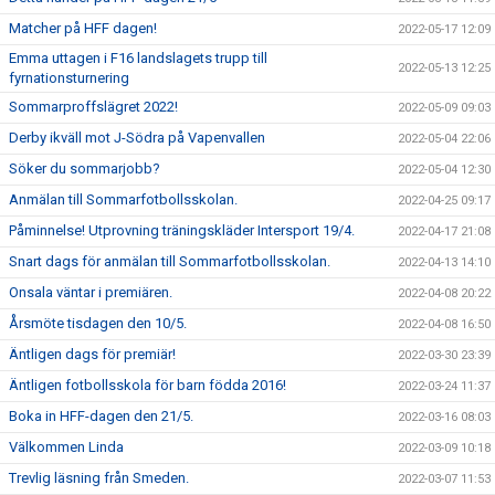
Matcher på HFF dagen!
2022-05-17 12:09
Emma uttagen i F16 landslagets trupp till
2022-05-13 12:25
fyrnationsturnering
Sommarproffslägret 2022!
2022-05-09 09:03
Derby ikväll mot J-Södra på Vapenvallen
2022-05-04 22:06
Söker du sommarjobb?
2022-05-04 12:30
Anmälan till Sommarfotbollsskolan.
2022-04-25 09:17
Påminnelse! Utprovning träningskläder Intersport 19/4.
2022-04-17 21:08
Snart dags för anmälan till Sommarfotbollsskolan.
2022-04-13 14:10
Onsala väntar i premiären.
2022-04-08 20:22
Årsmöte tisdagen den 10/5.
2022-04-08 16:50
Äntligen dags för premiär!
2022-03-30 23:39
Äntligen fotbollsskola för barn födda 2016!
2022-03-24 11:37
Boka in HFF-dagen den 21/5.
2022-03-16 08:03
Välkommen Linda
2022-03-09 10:18
Trevlig läsning från Smeden.
2022-03-07 11:53