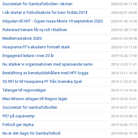
Succéstart för Sambafotbollen i skolan
2020-02-04 17:00
I vår startar vi fotbollsskola för barn födda 2014
2020-02-01 09:00
Inbjudan till HFF - Cupen Issas Minne 19 september 2020
2020-01-30 14:25
Rutinerad tränare får ny roll i klubben
2020-01-28 17:00
Medlemsutskick 2020
2020-01-20 09:28
Husqvarna FF’s akademi fortsatt stark
2020-01-15 17:00
Engagerad ledare i över 20 år
2019-12-26 17:00
Nu stärker vi organisationen med spännande namn
2019-12-20 11:41
Beställning av benskyddshållare med HFF-logga
2019-12-11 16:30
55 997 kr till Husqvarna FF från Svenska Spel
2019-11-20 07:56
Talanger till regionsläger
2019-11-14 10:36
Max Nilsson uttagen till Region läger
2019-10-29 10:41
Succestart för sambafotbollen
2019-10-27 15:07
P07 på cupäventyr
2019-10-14 08:15
Fotboll ger styrka
2019-10-06 19:12
Nu är det dags för Sambafotboll
2019-09-26 15:18