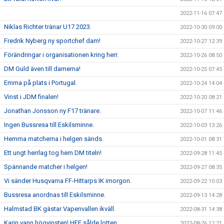
2022-11-16 07:47
Niklas Richter tränar U17 2023.
2022-10-30 09:00
Fredrik Nyberg ny sportchef dam!
2022-10-27 12:39
Förändringar i organisationen kring herr.
2022-10-26 08:50
DM Guld även till damerna!
2022-10-25 07:45
Emma på plats i Portugal.
2022-10-24 14:04
Vinst i JDM finalen!
2022-10-20 08:21
Jonathan Jonsson ny F17 tränare.
2022-10-07 11:46
Ingen Bussresa till Eskilsminne.
2022-10-03 13:26
Hemma matcherna i helgen sänds.
2022-10-01 08:31
Ett ungt herrlag tog hem DM titeln!
2022-09-28 11:45
Spännande matcher i helgen!
2022-09-27 08:35
Vi sänder Husqvarna FF-Hittarps IK imorgon.
2022-09-22 10:03
Bussresa anordnas till Eskilsminne.
2022-09-13 14:28
Halmstad BK gästar Vapenvallen ikväll.
2022-08-31 14:38
Karin vann högvinsten! HFF sålde lotten.
2022-08-26 12:21