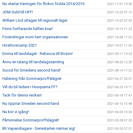
Nu startar träningen för flickor födda 2014/2015.
2021-11-01 19:30
JDM-Guld till HFF!
2021-10-29 07:15
William Lind uttagen till regionalt läger.
2021-10-25 07:59
Finns fortfarande häften kvar!
2021-10-19 11:23
Förändringar inom herr organisationen.
2021-10-08 17:52
Höstlovscamp 2021
2021-10-07 11:45
Emma till landslaget - Rebecca till Bosön!
2021-09-17 19:53
Ännu en talang till landslagssamling
2021-08-20 12:20
Succé för Smedens second hand!
2021-08-14 17:52
Hälsning från Sommarproffslägret
2021-06-27 20:57
Vill du bli ledare i Husqvarna FF?
2021-06-23 10:11
Tack för denna veckan!
2021-06-18 17:47
Nu öppnar Smeden second hand
2021-06-16 15:48
Nu kör vi igång!
2021-06-04 10:34
Påminnelse Sommarproffslägret!
2021-05-28 07:33
Bli Vapendragare - Seriestarten närmar sig!
2021-05-20 07:51