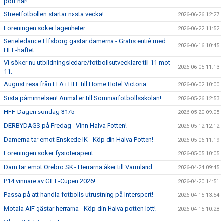
pott här!
Streetfotbollen startar nästa vecka!
2026-06-26 12:27
Föreningen söker lägenheter.
2026-06-22 11:52
Serieledande Elfsborg gästar damerna - Gratis entrè med
2026-06-16 10:45
HFF-häftet.
Vi söker nu utbildningsledare/fotbollsutvecklare till 11 mot
2026-06-05 11:13
11.
August resa från FFA i HFF till Home Hotel Victoria.
2026-06-02 10:00
Sista påminnelsen! Anmäl er till Sommarfotbollsskolan!
2026-05-26 12:53
HFF-Dagen söndag 31/5
2026-05-20 09:05
DERBYDAGS på Fredag - Vinn Halva Potten!
2026-05-12 12:12
Damerna tar emot Enskede IK - Köp din Halva Potten!
2026-05-06 11:19
Föreningen söker fysioterapeut.
2026-05-05 10:05
Dam tar emot Örebro SK - Herrarna åker till Värmland.
2026-04-24 09:45
P14 vinnare av GIFF-Cupen 2026!
2026-04-20 14:51
Passa på att handla fotbolls utrustning på Intersport!
2026-04-15 13:54
Motala AIF gästar herrarna - Köp din Halva potten lott!
2026-04-15 10:28