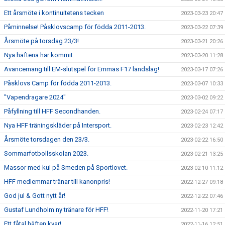
Ett årsmöte i kontinuitetens tecken
2023-03-23 20:47
Påminnelse! Påsklovscamp för födda 2011-2013.
2023-03-22 07:39
Årsmöte på torsdag 23/3!
2023-03-21 20:26
Nya häftena har kommit.
2023-03-20 11:28
Avancemang till EM-slutspel för Emmas F17 landslag!
2023-03-17 07:26
Påsklovs Camp för födda 2011-2013.
2023-03-07 10:33
"Vapendragare 2024"
2023-03-02 09:22
Påfyllning till HFF Secondhanden.
2023-02-24 07:17
Nya HFF träningskläder på Intersport.
2023-02-23 12:42
Årsmöte torsdagen den 23/3.
2023-02-22 16:50
Sommarfotbollsskolan 2023.
2023-02-21 13:25
Massor med kul på Smeden på Sportlovet.
2023-02-10 11:12
HFF medlemmar tränar till kanonpris!
2022-12-27 09:18
God jul & Gott nytt år!
2022-12-22 07:46
Gustaf Lundholm ny tränare för HFF!
2022-11-20 17:21
Ett fåtal häften kvar!
2022-11-16 12:51