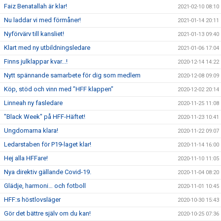
Faiz Benatallah är klar!
2021-02-10 08:10
Nu laddar vi med förmåner!
2021-01-14 20:11
Nyförvärv till kansliet!
2021-01-13 09:40
Klart med ny utbildningsledare
2021-01-06 17:04
Finns julklappar kvar...!
2020-12-14 14:22
Nytt spännande samarbete för dig som medlem
2020-12-08 09:09
Köp, stöd och vinn med ”HFF klappen”
2020-12-02 20:14
Linneah ny fasledare
2020-11-25 11:08
"Black Week" på HFF-Häftet!
2020-11-23 10:41
Ungdomarna klara!
2020-11-22 09:07
Ledarstaben för P19-laget klar!
2020-11-14 16:00
Hej alla HFFare!
2020-11-10 11:05
Nya direktiv gällande Covid-19.
2020-11-04 08:20
Glädje, harmoni… och fotboll
2020-11-01 10:45
HFF:s höstlovsläger
2020-10-30 15:43
Gör det bättre själv om du kan!
2020-10-25 07:36