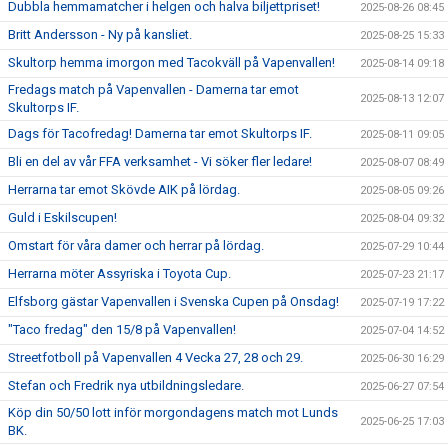
Dubbla hemmamatcher i helgen och halva biljettpriset!
2025-08-26 08:45
Britt Andersson - Ny på kansliet.
2025-08-25 15:33
Skultorp hemma imorgon med Tacokväll på Vapenvallen!
2025-08-14 09:18
Fredags match på Vapenvallen - Damerna tar emot
2025-08-13 12:07
Skultorps IF.
Dags för Tacofredag! Damerna tar emot Skultorps IF.
2025-08-11 09:05
Bli en del av vår FFA verksamhet - Vi söker fler ledare!
2025-08-07 08:49
Herrarna tar emot Skövde AIK på lördag.
2025-08-05 09:26
Guld i Eskilscupen!
2025-08-04 09:32
Omstart för våra damer och herrar på lördag.
2025-07-29 10:44
Herrarna möter Assyriska i Toyota Cup.
2025-07-23 21:17
Elfsborg gästar Vapenvallen i Svenska Cupen på Onsdag!
2025-07-19 17:22
"Taco fredag" den 15/8 på Vapenvallen!
2025-07-04 14:52
Streetfotboll på Vapenvallen 4 Vecka 27, 28 och 29.
2025-06-30 16:29
Stefan och Fredrik nya utbildningsledare.
2025-06-27 07:54
Köp din 50/50 lott inför morgondagens match mot Lunds
2025-06-25 17:03
BK.