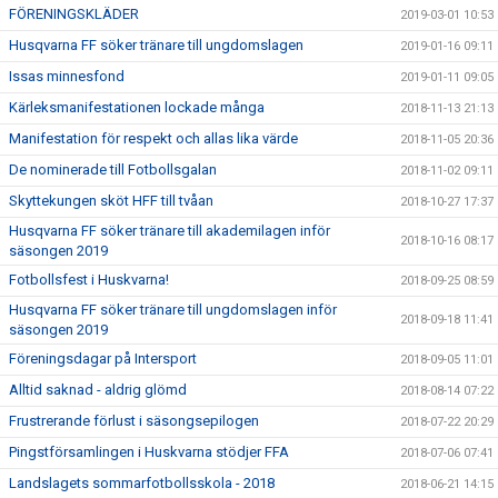
FÖRENINGSKLÄDER
2019-03-01 10:53
Husqvarna FF söker tränare till ungdomslagen
2019-01-16 09:11
Issas minnesfond
2019-01-11 09:05
Kärleksmanifestationen lockade många
2018-11-13 21:13
Manifestation för respekt och allas lika värde
2018-11-05 20:36
De nominerade till Fotbollsgalan
2018-11-02 09:11
Skyttekungen sköt HFF till tvåan
2018-10-27 17:37
Husqvarna FF söker tränare till akademilagen inför
2018-10-16 08:17
säsongen 2019
Fotbollsfest i Huskvarna!
2018-09-25 08:59
Husqvarna FF söker tränare till ungdomslagen inför
2018-09-18 11:41
säsongen 2019
Föreningsdagar på Intersport
2018-09-05 11:01
Alltid saknad - aldrig glömd
2018-08-14 07:22
Frustrerande förlust i säsongsepilogen
2018-07-22 20:29
Pingstförsamlingen i Huskvarna stödjer FFA
2018-07-06 07:41
Landslagets sommarfotbollsskola - 2018
2018-06-21 14:15