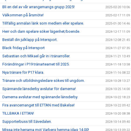
Bli en del av vår arrangemangs grupp 2025!
2025-02-20 10:06
Välkommen på årsmöte!
2025-02-17 11:09
Tillfällig anmälan länk som medlem eller spelare.
2025-01-30 14:46
Herr och dam spelare söker lägenhet/boende.
2024-12-17 11:09
Beställ din julklapp på Intersport.
2024-12-08 21:45
Black friday på Intersport
2024-11-27 07:35
Sebastian och Mikael går in i tränarroller.
2024-11-21 13:49
Förändringar i P19 tränarteamet till 2025.
2024-11-18 13:58
Nya tränare för P17 klara.
2024-11-16 08:22
Tränare och utbildningsledare sökes till ungdom.
2024-10-28 13:27
Spännande länsderby avslutar för damerna!
2024-10-25 14:00
Damerna avslutar med spännande länsderby.
2024-10-22 18:23
Fira avancemanget till ETTAN med Bakelse!
2024-10-22 09:42
TILLBAKA I ETTAN!
2024-10-20 08:38
Supporterbuss till Sävedalen.
2024-10-14 09:40
Missa inte herrarna mot Varberg hemma idag 14.00!
2024-10-13 09:22