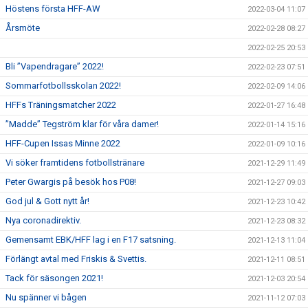
Höstens första HFF-AW
2022-03-04 11:07
Årsmöte
2022-02-28 08:27
2022-02-25 20:53
Bli ”Vapendragare” 2022!
2022-02-23 07:51
Sommarfotbollsskolan 2022!
2022-02-09 14:06
HFFs Träningsmatcher 2022
2022-01-27 16:48
”Madde” Tegström klar för våra damer!
2022-01-14 15:16
HFF-Cupen Issas Minne 2022
2022-01-09 10:16
Vi söker framtidens fotbollstränare
2021-12-29 11:49
Peter Gwargis på besök hos P08!
2021-12-27 09:03
God jul & Gott nytt år!
2021-12-23 10:42
Nya coronadirektiv.
2021-12-23 08:32
Gemensamt EBK/HFF lag i en F17 satsning.
2021-12-13 11:04
Förlängt avtal med Friskis & Svettis.
2021-12-11 08:51
Tack för säsongen 2021!
2021-12-03 20:54
Nu spänner vi bågen
2021-11-12 07:03