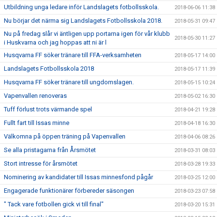
Utbildning unga ledare inför Landslagets fotbollsskola.
2018-06-06 11:38
Nu börjar det närma sig Landslagets Fotbollsskola 2018.
2018-05-31 09:47
Nu på fredag slår vi äntligen upp portarna igen för vår klubb
2018-05-30 11:27
i Huskvarna och jag hoppas att ni är l
Husqvarna FF söker tränare till FFA-verksamheten
2018-05-17 14:00
Landslagets Fotbollsskola 2018
2018-05-17 11:39
Husqvarna FF söker tränare till ungdomslagen.
2018-05-15 10:24
Vapenvallen renoveras
2018-05-02 16:30
Tuff förlust trots värmande spel
2018-04-21 19:28
Fullt fart till Issas minne
2018-04-18 16:30
Välkomna på öppen träning på Vapenvallen
2018-04-06 08:26
Se alla pristagarna från Årsmötet
2018-03-31 08:03
Stort intresse för årsmötet
2018-03-28 19:33
Nominering av kandidater till Issas minnesfond pågår
2018-03-25 12:00
Engagerade funktionärer förbereder säsongen
2018-03-23 07:58
" Tack vare fotbollen gick vi till final"
2018-03-20 15:31