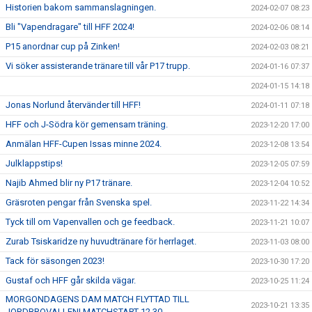
Historien bakom sammanslagningen.
2024-02-07 08:23
Bli "Vapendragare" till HFF 2024!
2024-02-06 08:14
P15 anordnar cup på Zinken!
2024-02-03 08:21
Vi söker assisterande tränare till vår P17 trupp.
2024-01-16 07:37
2024-01-15 14:18
Jonas Norlund återvänder till HFF!
2024-01-11 07:18
HFF och J-Södra kör gemensam träning.
2023-12-20 17:00
Anmälan HFF-Cupen Issas minne 2024.
2023-12-08 13:54
Julklappstips!
2023-12-05 07:59
Najib Ahmed blir ny P17 tränare.
2023-12-04 10:52
Gräsroten pengar från Svenska spel.
2023-11-22 14:34
Tyck till om Vapenvallen och ge feedback.
2023-11-21 10:07
Zurab Tsiskaridze ny huvudtränare för herrlaget.
2023-11-03 08:00
Tack för säsongen 2023!
2023-10-30 17:20
Gustaf och HFF går skilda vägar.
2023-10-25 11:24
MORGONDAGENS DAM MATCH FLYTTAD TILL
2023-10-21 13:35
JORDBROVALLEN! MATCHSTART 12.30