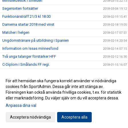
Ministerbesök i Smeden
2018-03-15 22:13
Segersviten fortsätter
2018-03-04 19:12
Funktionärsträff 21/3 kl 18.00
2018-02-19 15:41
Damerna startar 2018 med vinst
2018-02-18 19:05
Matcher i helgen
2018-02-17 07:51
Ungdomstränare på utbildning i Spanien
2018-02-14 20:54
Information om Issas minnesfond
2018-02-14 07:15
Två unga talanger förstärker HFF
2018-02-12 16:30
C-Diplom i Smålands FF regi.
2018-01-15 16:07
2017 i bilder och (lite) text
2017-12-31 15:00
Spännande Akademichef klar
För att hemsidan ska fungera korrekt använder vi nödvändiga
2017-12-22 05:58
cookies från SportAdmin. Dessa går inte att stänga av.
Boka din drömresa med HFF:s nya samarbetspartner
2017-12-13 18:37
Föreningen kan också använda frivilliga cookies, t.ex. för statistik
Läsglädje ger spelglädje
2017-12-08 06:00
eller marknadsföring. Du väljer själv om du vill acceptera dessa.
Medlemsutskick
2017-12-06 08:57
Anpassa dina val
Positivt och lärorikt för ungdomsledarna.
2017-11-25 16:37
Acceptera nödvändiga
Acceptera alla
[HFF 30 ÅR] Branden på Vapenvallen
2017-11-21 16:30