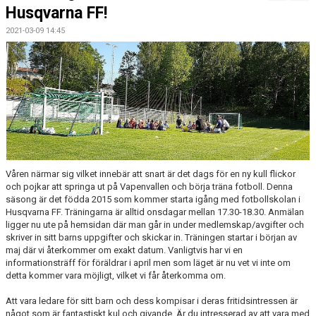
FÖRENINGSKALENDER
Husqvarna FF!
2021-03-09 14:45
BILDGALLERI
DOKUMENT
FÖRENINGENS MATCHER
SPONSORER
INTERSPORT
Våren närmar sig vilket innebär att snart är det dags för en ny kull flickor
och pojkar att springa ut på Vapenvallen och börja träna fotboll. Denna
ISSA ISKANDERS MINNESFOND
säsong är det födda 2015 som kommer starta igång med fotbollskolan i
Husqvarna FF. Träningarna är alltid onsdagar mellan 17.30-18.30. Anmälan
BOKA DIN HEMMAVINSTLOTT SMIDIGT HÄR
ligger nu ute på hemsidan där man går in under medlemskap/avgifter och
skriver in sitt barns uppgifter och skickar in. Träningen startar i början av
BÖRJA SPELA FOTBOLL I HUSQVARNA FF
maj där vi återkommer om exakt datum. Vanligtvis har vi en
informationsträff för föräldrar i april men som läget är nu vet vi inte om
detta kommer vara möjligt, vilket vi får återkomma om.
BLÅ TRÅDEN
Att vara ledare för sitt barn och dess kompisar i deras fritidsintressen är
HFF´S VÄRDEGRUND
något som är fantastiskt kul och givande. Är du intresserad av att vara med