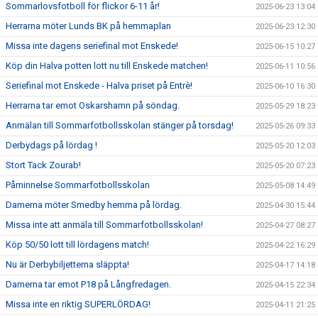
Sommarlovsfotboll för flickor 6-11 år!
2025-06-23 13:04
Herrarna möter Lunds BK på hemmaplan
2025-06-23 12:30
Missa inte dagens seriefinal mot Enskede!
2025-06-15 10:27
Köp din Halva potten lott nu till Enskede matchen!
2025-06-11 10:56
Seriefinal mot Enskede - Halva priset på Entrè!
2025-06-10 16:30
Herrarna tar emot Oskarshamn på söndag.
2025-05-29 18:23
Anmälan till Sommarfotbollsskolan stänger på torsdag!
2025-05-26 09:33
Derbydags på lördag !
2025-05-20 12:03
Stort Tack Zourab!
2025-05-20 07:23
Påminnelse Sommarfotbollsskolan
2025-05-08 14:49
Damerna möter Smedby hemma på lördag.
2025-04-30 15:44
Missa inte att anmäla till Sommarfotbollsskolan!
2025-04-27 08:27
Köp 50/50 lott till lördagens match!
2025-04-22 16:29
Nu är Derbybiljetterna släppta!
2025-04-17 14:18
Damerna tar emot P18 på Långfredagen.
2025-04-15 22:34
Missa inte en riktig SUPERLÖRDAG!
2025-04-11 21:25