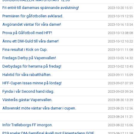
Fri entrè till damernas spännande avslutning!
2023-10-20 15:51
Premiären för gåfotbollen avklarad.
2023-10-19 12:55
Avgörandet väntar för våra damer!
2023-10-16 13:54
Prova på Gåfotboll med HFF!
2023-10-13 08:08
Ännu ett DM-Guld till våra damer!
2023-10-12 10:22
Fina resultat i Kick on Cup.
2023-10-11 11:08
Fredags Derby på Vapenvallen!
2023-10-05 14:32
Derbydags för herrarna på fredag!
2023-10-02 13:45
Halvtid för våra rabatthäften.
2023-09-11 15:09
HFF-Cupen Issas minne på lördag!
2023-09-07 07:59
Fynda i vår Second hand idag.
2023-09-03 09:24
Västerås gästar Vapenvallen.
2023-08-30 13:39
Allsvenskt möte väntar våra damer i cupen.
2023-08-25 12:56
2023-08-24 11:21
Inför Trelleborgs FF imorgon.
2023-08-22 15:06
P19 spelar DM-Semifinal ikväll mot Färjestadens GOIF.
2023-08-17 11:58