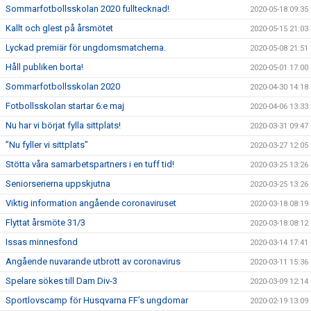
Sommarfotbollsskolan 2020 fulltecknad!
2020-05-18 09:35
Kallt och glest på årsmötet
2020-05-15 21:03
Lyckad premiär för ungdomsmatcherna.
2020-05-08 21:51
Håll publiken borta!
2020-05-01 17:00
Sommarfotbollsskolan 2020
2020-04-30 14:18
Fotbollsskolan startar 6:e maj
2020-04-06 13:33
Nu har vi börjat fylla sittplats!
2020-03-31 09:47
”Nu fyller vi sittplats”
2020-03-27 12:05
Stötta våra samarbetspartners i en tuff tid!
2020-03-25 13:26
Seniorserierna uppskjutna
2020-03-25 13:26
Viktig information angående coronaviruset
2020-03-18 08:19
Flyttat årsmöte 31/3
2020-03-18 08:12
Issas minnesfond
2020-03-14 17:41
Angående nuvarande utbrott av coronavirus
2020-03-11 15:36
Spelare sökes till Dam Div-3
2020-03-09 12:14
Sportlovscamp för Husqvarna FF’s ungdomar
2020-02-19 13:09