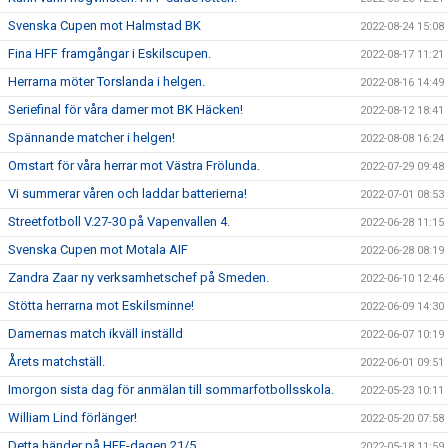
Svenska Cupen mot Halmstad BK
2022-08-24 15:08
Fina HFF framgångar i Eskilscupen.
2022-08-17 11:21
Herrarna möter Torslanda i helgen.
2022-08-16 14:49
Seriefinal för våra damer mot BK Häcken!
2022-08-12 18:41
Spännande matcher i helgen!
2022-08-08 16:24
Omstart för våra herrar mot Västra Frölunda.
2022-07-29 09:48
Vi summerar våren och laddar batterierna!
2022-07-01 08:53
Streetfotboll V.27-30 på Vapenvallen 4.
2022-06-28 11:15
Svenska Cupen mot Motala AIF
2022-06-28 08:19
Zandra Zaar ny verksamhetschef på Smeden.
2022-06-10 12:46
Stötta herrarna mot Eskilsminne!
2022-06-09 14:30
Damernas match ikväll inställd
2022-06-07 10:19
Årets matchställ.
2022-06-01 09:51
Imorgon sista dag för anmälan till sommarfotbollsskola.
2022-05-23 10:11
William Lind förlänger!
2022-05-20 07:58
Detta händer på HFF-dagen 21/5
2022-05-18 11:59