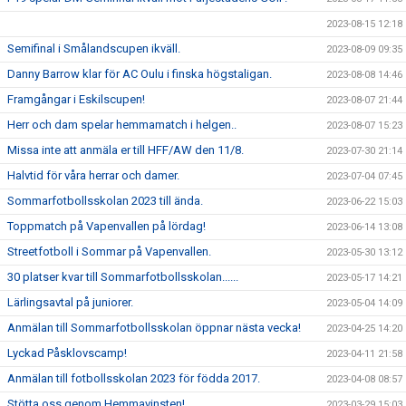
2023-08-15 12:18
Semifinal i Smålandscupen ikväll.
2023-08-09 09:35
Danny Barrow klar för AC Oulu i finska högstaligan.
2023-08-08 14:46
Framgångar i Eskilscupen!
2023-08-07 21:44
Herr och dam spelar hemmamatch i helgen..
2023-08-07 15:23
Missa inte att anmäla er till HFF/AW den 11/8.
2023-07-30 21:14
Halvtid för våra herrar och damer.
2023-07-04 07:45
Sommarfotbollsskolan 2023 till ända.
2023-06-22 15:03
Toppmatch på Vapenvallen på lördag!
2023-06-14 13:08
Streetfotboll i Sommar på Vapenvallen.
2023-05-30 13:12
30 platser kvar till Sommarfotbollsskolan......
2023-05-17 14:21
Lärlingsavtal på juniorer.
2023-05-04 14:09
Anmälan till Sommarfotbollsskolan öppnar nästa vecka!
2023-04-25 14:20
Lyckad Påsklovscamp!
2023-04-11 21:58
Anmälan till fotbollsskolan 2023 för födda 2017.
2023-04-08 08:57
Stötta oss genom Hemmavinsten!
2023-03-29 15:03