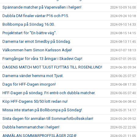
Spännande matcher på Vapenvallen i helgen!
2024-10-09 16:00
Dubbla DM finaler väntar P16 och P15.
2024-09-24 10:18
Bollibompa på Söndag 16.00.
2024-09-10 14:33
Projektstart för "En bättre väg".
2024-08-15 14:15
Damerna tar emot Smedby på Söndag.
2024-08-13 11:45
Välkommen hem Simon Karlsson Adjei!
2024-07-07 18:13
Framgångar för våra 13 åringar i Skadevi Cup!
2024-07-01 09:55
DAGENS MATCH MOT TJUST FLYTTAS TILL ROSENLUND!
2024-06-30 09:34
Damerna vänder hemma mot Tjust.
2024-06-25 07:57
Dags för HFF-Dagen imorgon!
2024-06-08 17:30
HFF-Dagen på söndag. Fri entrè och dubbla matcher.
2024-06-05 07:40
Köp HFF-Dagens 50/50 lott redan nu!
2024-06-04 08:42
Missa inte starten på Bollibompa på Söndag!
2024-05-31 14:17
Sista dagen för anmälan till Sommarfotbollsskolan!
2024-05-24 09:52
Dubbla hemmamatcher i helgen!
2024-05-22 22:06
ANMÄLAN SOMMARPROFFSLÄGER 2024!
2024-05-21 11:05