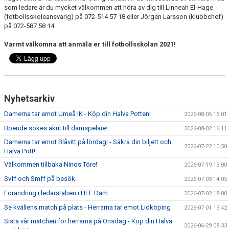
som ledare är du mycket välkommen att höra av dig till Linneah El-Hage
(fotbollsskoleansvarig) på 072-514 57 18 eller Jörgen Larsson (klubbchef)
"VAPENDRAGARE 2026"
på 072-587 58 14.
FRITIDSKORTET/AVGIFTER
Varmt välkomna att anmäla er till fotbollsskolan 2021!
Nyhetsarkiv
Damerna tar emot Umeå IK - Köp din Halva Potten!
2026-08-05 15:01
Boende sökes akut till damspelare!
2026-08-02 16:11
Damerna tar emot Blåvitt på lördag! - Säkra din biljett och
2026-07-22 10:50
Halva Pott!
Välkommen tillbaka Ninos Töre!
2026-07-19 13:00
Svff och Smff på besök.
2026-07-03 14:05
Förändring i ledarstaben i HFF Dam
2026-07-02 18:00
Se kvällens match på plats - Herrarna tar emot Lidköping
2026-07-01 13:42
Sista vår matchen för herrarna på Onsdag - Köp din Halva
2026-06-29 08:33