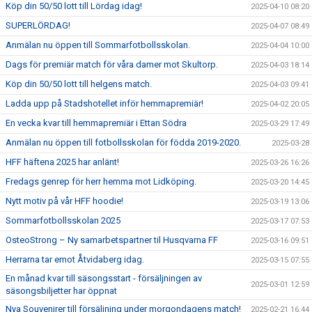
Köp din 50/50 lott till Lördag idag!
2025-04-10 08:20
SUPERLÖRDAG!
2025-04-07 08:49
Anmälan nu öppen till Sommarfotbollsskolan.
2025-04-04 10:00
Dags för premiär match för våra damer mot Skultorp.
2025-04-03 18:14
Köp din 50/50 lott till helgens match.
2025-04-03 09:41
Ladda upp på Stadshotellet inför hemmapremiär!
2025-04-02 20:05
En vecka kvar till hemmapremiär i Ettan Södra
2025-03-29 17:49
Anmälan nu öppen till fotbollsskolan för födda 2019-2020.
2025-03-28
HFF häftena 2025 har anlänt!
2025-03-26 16:26
Fredags genrep för herr hemma mot Lidköping.
2025-03-20 14:45
Nytt motiv på vår HFF hoodie!
2025-03-19 13:06
Sommarfotbollsskolan 2025
2025-03-17 07:53
OsteoStrong – Ny samarbetspartner til Husqvarna FF
2025-03-16 09:51
Herrarna tar emot Åtvidaberg idag.
2025-03-15 07:55
En månad kvar till säsongsstart - försäljningen av
2025-03-01 12:59
säsongsbiljetter har öppnat
Nya Souvenirer till försäljning under morgondagens match!
2025-02-21 16:44