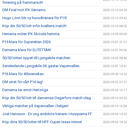
förening på frammarsch!
DM Final mot IFK Värnamo.
2025-10-13 09:20
Hugo Lönn blir ny huvudtränare för P15!
2025-10-12 09:42
Köp din 50/50 lott inför kvällens match!
2025-10-10 08:02
Herrarna möter IFK Skövde hemma.
2025-10-09 09:00
P19 klara för Superettan 2026
2025-10-07 21:27
Damerna klara för ELITETTAN!
2025-10-07 09:06
50/50 lotteri öppet till Ljungskile matchen.
2025-10-02 08:46
Serieledande Ljungskile SK gästar Vapenvallen.
2025-10-01 10:41
P16 klara för Allsvenskan.
2025-09-30 14:22
DM vinst för vårt P16 lag!
2025-09-25 07:57
Damerna tar emot Hertzöga.
2025-09-23 16:17
Köp din 50/50 lott till damernas Degerfors match idag..
2025-09-14 09:25
Viktiga matcher på Vapenvallen i helgen!
2025-09-10 16:04
Joel Hansson - En ung ambitiös tränare i Husqvarna FF.
2025-09-09 13:52
Köp dina 50/50 lotter till HFF-Cupen Issas minne!
2025-09-02 18:22