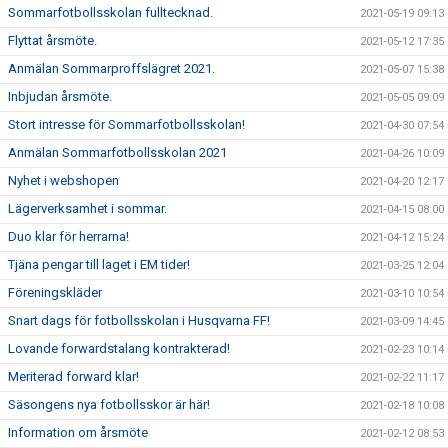
Sommarfotbollsskolan fulltecknad.
2021-05-19 09:13
Flyttat årsmöte.
2021-05-12 17:35
Anmälan Sommarproffslägret 2021.
2021-05-07 15:38
Inbjudan årsmöte.
2021-05-05 09:09
Stort intresse för Sommarfotbollsskolan!
2021-04-30 07:54
Anmälan Sommarfotbollsskolan 2021
2021-04-26 10:09
Nyhet i webshopen
2021-04-20 12:17
Lägerverksamhet i sommar.
2021-04-15 08:00
Duo klar för herrarna!
2021-04-12 15:24
Tjäna pengar till laget i EM tider!
2021-03-25 12:04
Föreningskläder
2021-03-10 10:54
Snart dags för fotbollsskolan i Husqvarna FF!
2021-03-09 14:45
Lovande forwardstalang kontrakterad!
2021-02-23 10:14
Meriterad forward klar!
2021-02-22 11:17
Säsongens nya fotbollsskor är här!
2021-02-18 10:08
Information om årsmöte
2021-02-12 08:53