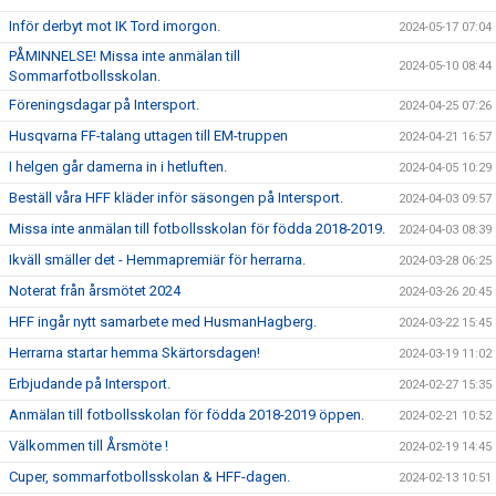
Inför derbyt mot IK Tord imorgon.
2024-05-17 07:04
PÅMINNELSE! Missa inte anmälan till
2024-05-10 08:44
Sommarfotbollsskolan.
Föreningsdagar på Intersport.
2024-04-25 07:26
Husqvarna FF-talang uttagen till EM-truppen
2024-04-21 16:57
I helgen går damerna in i hetluften.
2024-04-05 10:29
Beställ våra HFF kläder inför säsongen på Intersport.
2024-04-03 09:57
Missa inte anmälan till fotbollsskolan för födda 2018-2019.
2024-04-03 08:39
Ikväll smäller det - Hemmapremiär för herrarna.
2024-03-28 06:25
Noterat från årsmötet 2024
2024-03-26 20:45
HFF ingår nytt samarbete med HusmanHagberg.
2024-03-22 15:45
Herrarna startar hemma Skärtorsdagen!
2024-03-19 11:02
Erbjudande på Intersport.
2024-02-27 15:35
Anmälan till fotbollsskolan för födda 2018-2019 öppen.
2024-02-21 10:52
Välkommen till Årsmöte !
2024-02-19 14:45
Cuper, sommarfotbollsskolan & HFF-dagen.
2024-02-13 10:51