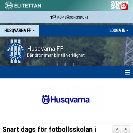
KÖP SÄSONGSKORT
HUSQVARNA FF
LOGGA IN
Husqvarna FF
Där drömmar blir till verklighet
HEM
NYHETER
VAPENVALLEN
SÄSONGSKORT OCH MATCHBILJETTER.
Snart dags för fotbollsskolan i
<
>