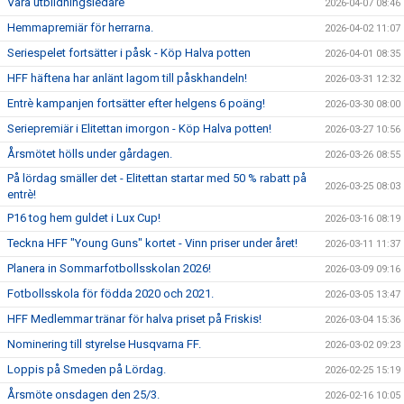
Våra utbildningsledare
2026-04-07 08:46
Hemmapremiär för herrarna.
2026-04-02 11:07
Seriespelet fortsätter i påsk - Köp Halva potten
2026-04-01 08:35
HFF häftena har anlänt lagom till påskhandeln!
2026-03-31 12:32
Entrè kampanjen fortsätter efter helgens 6 poäng!
2026-03-30 08:00
Seriepremiär i Elitettan imorgon - Köp Halva potten!
2026-03-27 10:56
Årsmötet hölls under gårdagen.
2026-03-26 08:55
På lördag smäller det - Elitettan startar med 50 % rabatt på
2026-03-25 08:03
entrè!
P16 tog hem guldet i Lux Cup!
2026-03-16 08:19
Teckna HFF "Young Guns" kortet - Vinn priser under året!
2026-03-11 11:37
Planera in Sommarfotbollsskolan 2026!
2026-03-09 09:16
Fotbollsskola för födda 2020 och 2021.
2026-03-05 13:47
HFF Medlemmar tränar för halva priset på Friskis!
2026-03-04 15:36
Nominering till styrelse Husqvarna FF.
2026-03-02 09:23
Loppis på Smeden på Lördag.
2026-02-25 15:19
Årsmöte onsdagen den 25/3.
2026-02-16 10:05