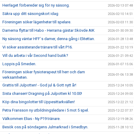
Herrlaget förbereder sig för ny säsong.
2026-02-13 07:48
Säkra upp ditt säsongskort idag
2026-02-10 14:51
Föreningen söker lägenheter till spelare.
2026-02-03 11:30
Damerna flyttar till Habo - Herrarna gästar Skövde AIK
2026-01-30 09:30
Ny säsong väntar HFF`s damer, denna gång i Elitettan.
2026-01-28 13:48
Vi söker assisterande tränare till vårt P16.
2026-01-22 10:19
Vill du arbeta i vår Second hand butik?
2026-01-21 09:42
Loppis på Smeden.
2026-01-07 15:06
Föreningen söker fysioterapeut till herr och dam
2026-01-06 13:38
verksamheten.
Grattis till Julpotten! - God jul & Gott nytt år!
2025-12-24 10:05
Sista chansen! Dragning på Julpotten kl 10.00!
2025-12-24 09:00
Köp dina bingolotter till Uppesittarkvällen!
2025-12-22 21:12
Petra Fransson ny utbildningsledare i 5 mot 5 spel.
2025-12-22 07:37
Välkommen Elias - Ny P19 tränare.
2025-12-19 08:26
Besök oss på söndagens Julmarknad i Smedbyn.
2025-11-28 10:12