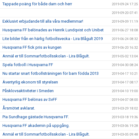
Tappade poäng för både dam och herr
2019-09-24 17:25
2019-09-20 07:41
Exklusivt erbjudande till alla våra medlemmar!
2019-09-09 11:19
Husqvarna FF belönades av Henrik Lundqvist och Unibet
2019-06-27 18:08
Lite bilder från en härlig fotbollsvecka - Lira Blågult 2019
2019-06-24 08:32
Husqvarna FF fick pris av kungen
2019-06-20 16:32
Anmäl er till Sommarfotbollsskolan - Lira Blågult.
2019-05-02 13:04
Spela fotboll i Husqvarna FF
2019-04-30 08:24
Nu startar snart fotbollsträningen för barn födda 2013
2019-04-17 10:21
Äventyrlig ekonom till styrelsen
2019-04-17 08:17
Påsklovsaktiviteter i Smeden
2019-04-10 19:00
Husqvarna FF belönas av SvFF
2019-04-07 08:00
Årsmötet avklarat.
2019-03-29 18:02
Pia Sundhage gästade Husqvarna FF.
2019-03-18 19:36
Husqvarna FF akademin på uppgång.
2019-03-06 19:28
Anmäl er till Sommarfotbollsskolan - Lira Blågult.
2019-03-05 09:48