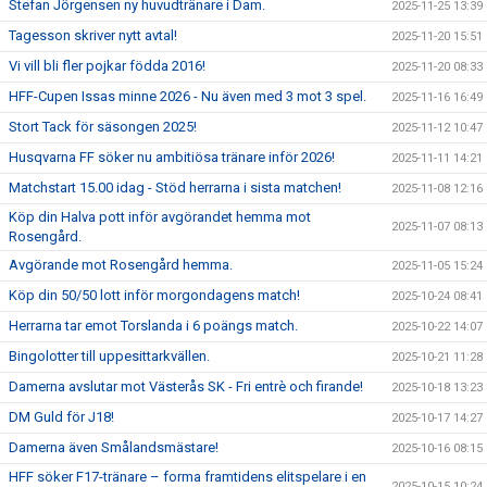
Stefan Jörgensen ny huvudtränare i Dam.
2025-11-25 13:39
Tagesson skriver nytt avtal!
2025-11-20 15:51
Vi vill bli fler pojkar födda 2016!
2025-11-20 08:33
HFF-Cupen Issas minne 2026 - Nu även med 3 mot 3 spel.
2025-11-16 16:49
Stort Tack för säsongen 2025!
2025-11-12 10:47
Husqvarna FF söker nu ambitiösa tränare inför 2026!
2025-11-11 14:21
Matchstart 15.00 idag - Stöd herrarna i sista matchen!
2025-11-08 12:16
Köp din Halva pott inför avgörandet hemma mot
2025-11-07 08:13
Rosengård.
Avgörande mot Rosengård hemma.
2025-11-05 15:24
Köp din 50/50 lott inför morgondagens match!
2025-10-24 08:41
Herrarna tar emot Torslanda i 6 poängs match.
2025-10-22 14:07
Bingolotter till uppesittarkvällen.
2025-10-21 11:28
Damerna avslutar mot Västerås SK - Fri entrè och firande!
2025-10-18 13:23
DM Guld för J18!
2025-10-17 14:27
Damerna även Smålandsmästare!
2025-10-16 08:15
HFF söker F17-tränare – forma framtidens elitspelare i en
2025-10-15 10:24