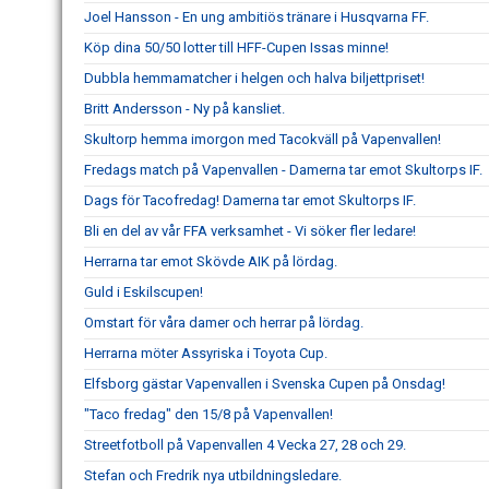
Joel Hansson - En ung ambitiös tränare i Husqvarna FF.
Köp dina 50/50 lotter till HFF-Cupen Issas minne!
Dubbla hemmamatcher i helgen och halva biljettpriset!
Britt Andersson - Ny på kansliet.
Skultorp hemma imorgon med Tacokväll på Vapenvallen!
Fredags match på Vapenvallen - Damerna tar emot Skultorps IF.
Dags för Tacofredag! Damerna tar emot Skultorps IF.
Bli en del av vår FFA verksamhet - Vi söker fler ledare!
Herrarna tar emot Skövde AIK på lördag.
Guld i Eskilscupen!
Omstart för våra damer och herrar på lördag.
Herrarna möter Assyriska i Toyota Cup.
Elfsborg gästar Vapenvallen i Svenska Cupen på Onsdag!
"Taco fredag" den 15/8 på Vapenvallen!
Streetfotboll på Vapenvallen 4 Vecka 27, 28 och 29.
Stefan och Fredrik nya utbildningsledare.