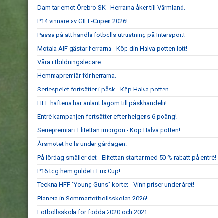
Dam tar emot Örebro SK - Herrarna åker till Värmland.
P14 vinnare av GIFF-Cupen 2026!
Passa på att handla fotbolls utrustning på Intersport!
Motala AIF gästar herrarna - Köp din Halva potten lott!
Våra utbildningsledare
Hemmapremiär för herrarna.
Seriespelet fortsätter i påsk - Köp Halva potten
HFF häftena har anlänt lagom till påskhandeln!
Entrè kampanjen fortsätter efter helgens 6 poäng!
Seriepremiär i Elitettan imorgon - Köp Halva potten!
Årsmötet hölls under gårdagen.
På lördag smäller det - Elitettan startar med 50 % rabatt på entrè!
P16 tog hem guldet i Lux Cup!
Teckna HFF "Young Guns" kortet - Vinn priser under året!
Planera in Sommarfotbollsskolan 2026!
Fotbollsskola för födda 2020 och 2021.