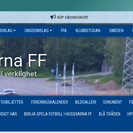
KÖP SÄSONGSKORT
IORLAG
UNGDOMSLAG
FFA
KLUBBSTUGAN
SMEDEN
rna FF
l verklighet
CHBILJETTER.
FÖRENINGSKALENDER
BILDGALLERI
DOKUMENT
F
IDIGT HÄR
BÖRJA SPELA FOTBOLL I HUSQVARNA FF
BLÅ TRÅDEN
HF