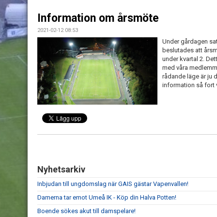
Information om årsmöte
2021-02-12 08:53
Under gårdagen satt
beslutades att årsmö
under kvartal 2. Det
med våra medlemmar 
rådande läge är ju d
information så fort 
Nyhetsarkiv
Inbjudan till ungdomslag när GAIS gästar Vapenvallen!
Damerna tar emot Umeå IK - Köp din Halva Potten!
Boende sökes akut till damspelare!