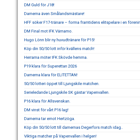
DM Guld för J18!
Damerna även Smålandsmästare!
HFF söker F17-tränare – forma framtidens elitspelare i en fören
DM Final mot IFK Värnamo.
Hugo Lönn blir ny huvudtränare för P15!
Köp din 50/50 lott inför kvällens match!
Herrarna möter IFK Skövde hemma.
P19 klara för Superettan 2026
Damerna klara för ELITETTAN!
50/50 lotteri öppet till Ljungskile matchen.
Serieledande Ljungskile SK gästar Vapenvallen.
P16 klara för Allsvenskan.
DM vinst för vårt P16 lag!
Damerna tar emot Hertzöga.
Köp din 50/50 lott till damernas Degerfors match idag..
Viktiga matcher på Vapenvallen i helgen!