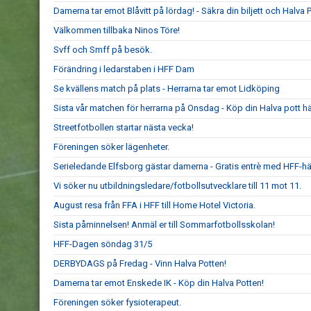
Damerna tar emot Blåvitt på lördag! - Säkra din biljett och Halva P
Välkommen tillbaka Ninos Töre!
Svff och Smff på besök.
Förändring i ledarstaben i HFF Dam
Se kvällens match på plats - Herrarna tar emot Lidköping
Sista vår matchen för herrarna på Onsdag - Köp din Halva pott hä
Streetfotbollen startar nästa vecka!
Föreningen söker lägenheter.
Serieledande Elfsborg gästar damerna - Gratis entrè med HFF-hä
Vi söker nu utbildningsledare/fotbollsutvecklare till 11 mot 11.
August resa från FFA i HFF till Home Hotel Victoria.
Sista påminnelsen! Anmäl er till Sommarfotbollsskolan!
HFF-Dagen söndag 31/5
DERBYDAGS på Fredag - Vinn Halva Potten!
Damerna tar emot Enskede IK - Köp din Halva Potten!
Föreningen söker fysioterapeut.