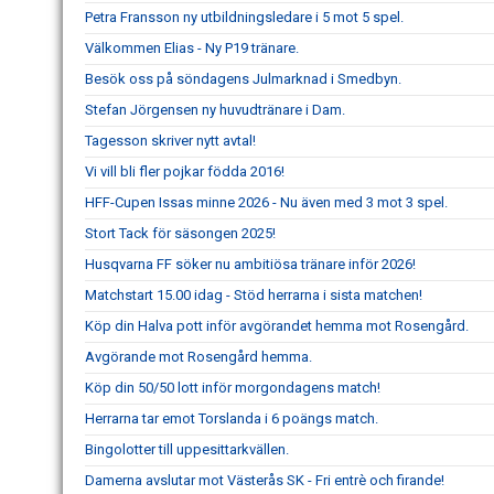
Petra Fransson ny utbildningsledare i 5 mot 5 spel.
Välkommen Elias - Ny P19 tränare.
Besök oss på söndagens Julmarknad i Smedbyn.
Stefan Jörgensen ny huvudtränare i Dam.
Tagesson skriver nytt avtal!
Vi vill bli fler pojkar födda 2016!
HFF-Cupen Issas minne 2026 - Nu även med 3 mot 3 spel.
Stort Tack för säsongen 2025!
Husqvarna FF söker nu ambitiösa tränare inför 2026!
Matchstart 15.00 idag - Stöd herrarna i sista matchen!
Köp din Halva pott inför avgörandet hemma mot Rosengård.
Avgörande mot Rosengård hemma.
Köp din 50/50 lott inför morgondagens match!
Herrarna tar emot Torslanda i 6 poängs match.
Bingolotter till uppesittarkvällen.
Damerna avslutar mot Västerås SK - Fri entrè och firande!