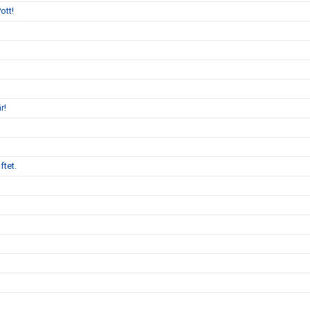
ott!
r!
ftet.