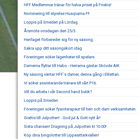
HFF Medlemmar tränar för halva priset på Friskis!
Nominering till styrelse Husqvarna FF.
Loppis på Smeden på Lördag.
Årsmöte onsdagen den 25/3.
Herrlaget förbereder sig för ny säsong.
Säkra upp ditt säsongskort idag
Föreningen söker lägenheter till spelare.
Damerna flyttar till Habo - Herrarna gästar Skövde AIK
Ny säsong väntar HFF`s damer, denna gång i Elitettan.
Vi söker assisterande tränare till vårt P16.
Vill du arbeta i vår Second hand butik?
Loppis på Smeden.
Föreningen söker fysioterapeut till herr och dam verksamheten.
Grattis till Julpotten! - God jul & Gott nytt år!
Sista chansen! Dragning på Julpotten kl 10.00!
Köp dina bingolotter till Uppesittarkvällen!