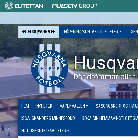
HUSQVARNA FF
FÖRENING/KONTAKTUPPGIFTER
SEN
Husqva
Där drömmar blir til
HEM
NYHETER
VAPENVALLEN
SÄSONGSKORT OCH MAT
ISSA ISKANDERS MINNESFOND
BOKA DIN HEMMAVINSTLOTT SM
FRITIDSKORTET/AVGIFTER