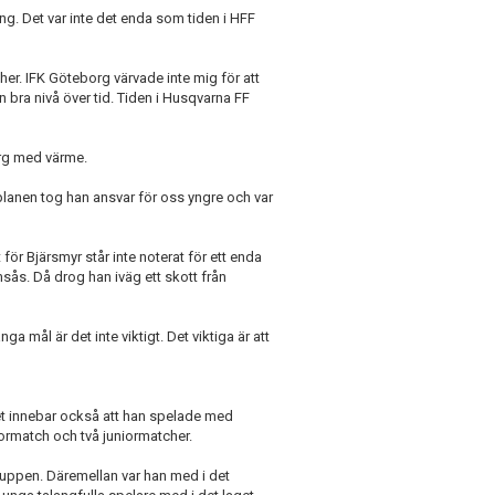
ling. Det var inte det enda som tiden i HFF
her. IFK Göteborg värvade inte mig för att
n bra nivå över tid. Tiden i Husqvarna FF
rg med värme.
planen tog han ansvar för oss yngre och var
för Bjärsmyr står inte noterat för ett enda
sås. Då drog han iväg ett skott från
a mål är det inte viktigt. Det viktiga är att
Det innebar också att han spelade med
niormatch och två juniormatcher.
uppen. Däremellan var han med i det