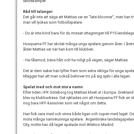
landskamper.
Råd till talanger
Det går inte att säga att Mattias var en ”late-bloomer”, men han 
man vill lyckas som fotbollspelare.
- Du är inte körd bara för du missat uttagningen till P15-landslage
Husqvarna FF har skolat många unga spelare genom åren. I årets 
ålder Mattias var när han kom till klubben.
- Ha tålamod, träna hårt och ha roligt på vägen, säger Mattias.
Det är dem saker han lyfter fram som extra viktiga för unga spel
tillägger han att man också behöver tro på sig själv i alla lägen.
Spelat med och mot stora namn
Efter tiden i IFK Göteborg tog Mattias klivet ut i Europa. Grekla
blev ny klubbadress. Det ryktades om att Husqvarna FF fick en
nog bara HFF-kassören som vet något om detta.
Han fick vara med och vinna både ligan och cupen med laget. Det 
möta många namnkunniga spelare. Argentinske landslagspelare
City, mötte han då laget spelade mot Atletico Madrid.