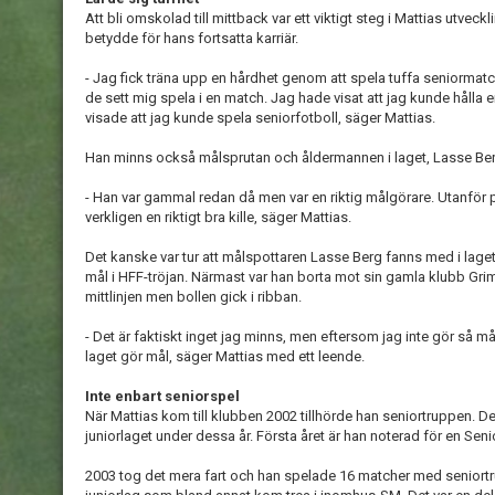
Att bli omskolad till mittback var ett viktigt steg i Mattias utveck
betydde för hans fortsatta karriär.
- Jag fick träna upp en hårdhet genom att spela tuffa seniormatc
de sett mig spela i en match. Jag hade visat att jag kunde hålla e
visade att jag kunde spela seniorfotboll, säger Mattias.
Han minns också målsprutan och åldermannen i laget, Lasse Be
- Han var gammal redan då men var en riktig målgörare. Utanför 
verkligen en riktigt bra kille, säger Mattias.
Det kanske var tur att målspottaren Lasse Berg fanns med i laget 
mål i HFF-tröjan. Närmast var han borta mot sin gamla klubb Grim
mittlinjen men bollen gick i ribban.
- Det är faktiskt inget jag minns, men eftersom jag inte gör så mång
laget gör mål, säger Mattias med ett leende.
Inte enbart seniorspel
När Mattias kom till klubben 2002 tillhörde han seniortruppen. 
juniorlaget under dessa år. Första året är han noterad för en Se
2003 tog det mera fart och han spelade 16 matcher med seniortr