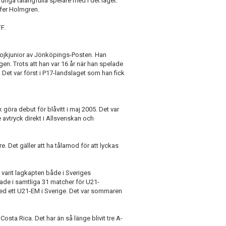
unga talangfulla spelare med i det laget.
ffer Holmgren.
FF.
 pojkjunior av Jönköpings-Posten. Han
en. Trots att han var 16 år när han spelade
 Det var först i P17-landslaget som han fick
öra debut för blåvitt i maj 2005. Det var
e avtryck direkt i Allsvenskan och
re. Det gäller att ha tålamod för att lyckas
 varit lagkapten både i Sveriges
ade i samtliga 31 matcher för U21-
med ett U21-EM i Sverige. Det var sommaren
sta Rica. Det har än så länge blivit tre A-