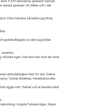
åren. F.d FC Barcelona spelaren Samuel
n senare spelade i AC Milan och i det
edorf. Efter matchen så tänkte jag Wow,
ren.
 spelskickligaste av dem jag bildat
 Juventus.
rg i Norska ligan. Där hann han med att vinna
innan utlandslängtan blev för stor. Denna
bbarna i Turkiet; Besiktas, Fenerbahce eller
en ligger mitt i Turkiet och är kanske mest
r.
n nykomling i högsta Turkiska ligan, Süper