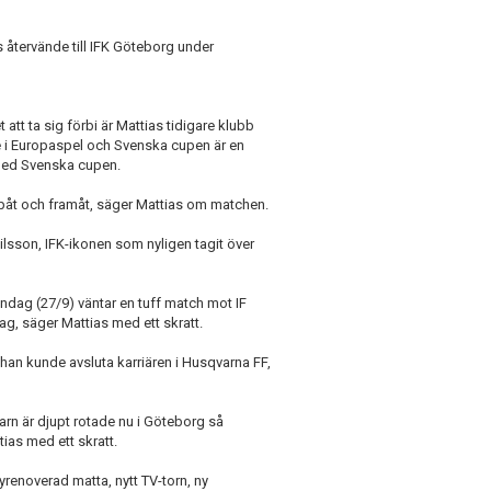
s återvände till IFK Göteborg under
att ta sig förbi är Mattias tidigare klubb
re i Europaspel och Svenska cupen är en
h med Svenska cupen.
 uppåt och framåt, säger Mattias om matchen.
Nilsson, IFK-ikonen som nyligen tagit över
ndag (27/9) väntar en tuff match mot IF
dag, säger Mattias med ett skratt.
m han kunde avsluta karriären i Husqvarna FF,
arn är djupt rotade nu i Göteborg så
ttias med ett skratt.
yrenoverad matta, nytt TV-torn, ny