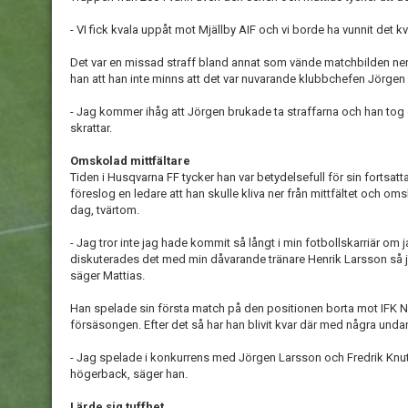
- VI fick kvala uppåt mot Mjällby AIF och vi borde ha vunnit det kv
Det var en missad straff bland annat som vände matchbilden nere
han att han inte minns att det var nuvarande klubbchefen Jörg
- Jag kommer ihåg att Jörgen brukade ta straffarna och han tog d
skrattar.
Omskolad mittfältare
Tiden i Husqvarna FF tycker han var betydelsefull för sin fortsa
föreslog en ledare att han skulle kliva ner från mittfältet och omsk
dag, tvärtom.
- Jag tror inte jag hade kommit så långt i min fotbollskarriär om 
diskuterades det med min dåvarande tränare Henrik Larsson så ja
säger Mattias.
Han spelade sin första match på den positionen borta mot IFK N
försäsongen. Efter det så har han blivit kvar där med några unda
- Jag spelade i konkurrens med Jörgen Larsson och Fredrik Knut
högerback, säger han.
Lärde sig tuffhet