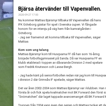
Bjärsa återvänder till Vapenvallen.
2020-09-27 17:00
Nu kommer Mattias Bjärsmyr tillbaka till Vapenvallen då hans
IFK Göteborg gästar för spel i Svenska cupen. Vi fångade
honom för en intervju på väg hem från kamratgården i
Göteborg.
- Jag ser framemot att komma tillbaka till Vapenvallen, säger
Mattias
Kom som ung talang
Mattias Bjärsmyr kom till Husqvarna FF då han som 16-åring
började fotbollsgymnasiet på Sanda. Då var Husqvarna FF en
klubb etablerad i toppen av dåvarande Division 2 med spelare
som Fredrik Knutsson och Lasse Bergh.
- Jag hade känt på seniorfotbollen redan när jag kom till Husqvar
i division 2 där Grimsås IF spelade, säger Mattias.
Det var åren 2002-2004 som Mattias Bjärsmyr var i klubben. Han m
första år och fick spela kvalmatcher mot BK Forward den först 
”Snömatchen” där laget tappade avancemanget då BK Forward kvit
Truppen från 2004 vann även den serien och Mattias tycker att det v