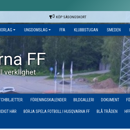
KÖP SÄSONGSKORT
IORLAG
UNGDOMSLAG
FFA
KLUBBSTUGAN
SMEDEN
rna FF
l verklighet
CHBILJETTER.
FÖRENINGSKALENDER
BILDGALLERI
DOKUMENT
F
IDIGT HÄR
BÖRJA SPELA FOTBOLL I HUSQVARNA FF
BLÅ TRÅDEN
HF