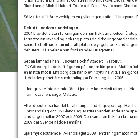
juniorlag som bland annat kom trea i inomhus-SM. Det var en del 
Bland annat Michel Haidari, Eddie och Denni Avdic samt Christo
Så Mattias tillhörde verkligen en gyllene generation i Husqvarna 
Debut i ungdomslandslagen
2004 blev det sista i föreningen och han fick utmärkelsen årets
fortsatte sin utveckling och tog plats i de äldre ungdomslandslag
seniorfotboll hade han inte fått plats i de yngsta pojklandslagen.
debutera. Då spelade han fortfarande i Husqvarna FF.
Sedan lämnade han Huskvarna och flyttade till västerut.
IFK Göteborg hade haft ögonen på honom länge och Mattias fick g
en match mot IF Elfsborg och han blev inbytt i halvtid. Han gjord
tilldelades priset årets nykomling på Fotbollsgalan 2005.
- Jag grävde inte ner mig för att jag inte hade blivit uttagen tidiga
inom fotbollen, säger Mattias.
Efter debuten så har det blivit många landslagsuppdrag. Han har
juniorlandslag och U21-landslag. Mattias var den ende som spel
landslaget mellan 2007 och 2009. Den karriären fick han kröna 
2009 där Sverige nådde semifinal.
Bjärsmyr debuterade i A-landslaget 2008 i en träningsmatch mot Co