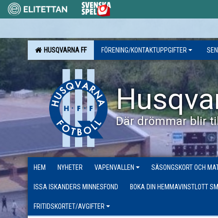
HUSQVARNA FF
FÖRENING/KONTAKTUPPGIFTER
SEN
Husqva
Där drömmar blir til
HEM
NYHETER
VAPENVALLEN
SÄSONGSKORT OCH MAT
ISSA ISKANDERS MINNESFOND
BOKA DIN HEMMAVINSTLOTT SM
FRITIDSKORTET/AVGIFTER