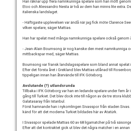
Han räknar upp flera namnkunniga spelare som han mött genom 
Etoo och Alessandro Nesta är två av dem han minns lite extra. De
italienska landslaget.
- Häftigaste upplevelsen var ändå när jag fick möte Clarence Se
vilken spelare, säger Mattias.
Han har spelat med många namnkunniga spelare också genom å
- Jean-Alain Boumsong är nog kanske den mest namnkunniga och
mittbackspar med, säger Mattias.
Boumsong var fransk landslagsspelare som bland annat spelat i
Efter det första året i Grekland blev Mattias utlånad till Rosenbo
tippeligan innan han återvände till IFK Göteborg.
Avslutande (?) utlandsrunda
Tillbaka i IFK Göteborg var han en ledande spelare under fem år 
gång till Turkiet. Det blev dock inte till någon av de tre stora klu
Galatasaray från Istanbul.
Först hamnande han i nykomlingen Sivasspor från staden Sivas. D
känd för att det moderna Turkiet bildades här av Atatürk.
I Sivasspor spelade Mattias 60 av 68 ligamatcher på två säsonge
Efter att det kontraktet gick ut blev det några matcher i en anna