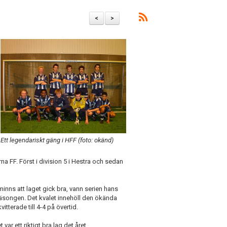
<
>
Ett legendariskt gäng i HFF (foto: okänd)
na FF. Först i division 5 i Hestra och sedan
inns att laget gick bra, vann serien hans
säsongen. Det kvalet innehöll den ökända
terade till 4-4 på övertid.
ar ett riktigt bra lag det året.