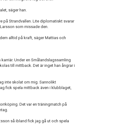
alet, säger han.
 på Strandvallen. Lite diplomatiskt svarar
en Larsson som missade den.
em alltid på kraft, säger Mattias och
tta karriär. Under en Smålandslagssamling
olas till mittback. Det är inget han ångrar i
jag inte skolat om mig. Sannolikt
g fick spela mittback även i klubblaget,
orrköping. Det var en träningmatch på
ntag.
sson så ibland fick jag gå ut och spela