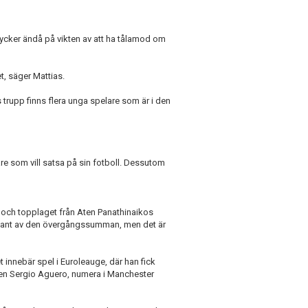
trycker ändå på vikten av att ha tålamod om
t, säger Mattias.
trupp finns flera unga spelare som är i den
are som vill satsa på sin fotboll. Dessutom
nd och topplaget från Aten Panathinaikos
 slant av den övergångssumman, men det är
innebär spel i Euroleauge, där han fick
n Sergio Aguero, numera i Manchester