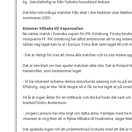
lig. Genclerbirligi är från Turkiets huvudstad Ankara.
Det blev inte många matcher från start i den klubben utan Mattia
sommaren 2020.
Kommer tillbaka till Vapenvallen
Nu väntar match i Svenska cupen för IFK Göteborg. Första hindret 
Husqvarna FF. IFK Göteborg har alltid ambitionen att ta sig vida
sådan väg laget kan ta ut i Europa. Förra året vann laget till oc
- Det är viktigt för oss att vinna alla matcher och ta oss vidare
Det är inte klart om han spelar matchen eller inte. Det är Roland 
tränarrollen, som bestämmer laget.
- Vi har intensivt schema denna annorlunda säsong och nu på sö
Elfsborg. Jag är inte 18-år längre så vi får se hur läget är på ons
34 år är ingen ålder för en mittback och lite kul hade det varit o
bredvid Didric Andersson.
- Jörgen Larsson har inte ringt om detta ännu. Familjen med tre b
chansen är nog liten att vi flyttar tillbaka till Huskvarna, säger Ma
Det spelade ingen roll att undertecknad lockade med att det är n