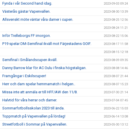
Fynda i vår Second hand idag.
2023-09-03 09:24
Västerås gästar Vapenvallen.
2023-08-30 13:39
Allsvenskt möte väntar våra damer i cupen.
2023-08-25 12:56
2023-08-24 11:21
Inför Trelleborgs FF imorgon.
2023-08-22 15:06
P19 spelar DM-Semifinal ikväll mot Färjestadens GOIF.
2023-08-17 11:58
2023-08-15 12:18
Semifinal i Smålandscupen ikväll.
2023-08-09 09:35
Danny Barrow klar för AC Oulu i finska högstaligan.
2023-08-08 14:46
Framgångar i Eskilscupen!
2023-08-07 21:44
Herr och dam spelar hemmamatch i helgen..
2023-08-07 15:23
Missa inte att anmäla er till HFF/AW den 11/8.
2023-07-30 21:14
Halvtid för våra herrar och damer.
2023-07-04 07:45
Sommarfotbollsskolan 2023 till ända.
2023-06-22 15:03
Toppmatch på Vapenvallen på lördag!
2023-06-14 13:08
Streetfotboll i Sommar på Vapenvallen.
2023-05-30 13:12