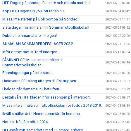
HFF-Dagen på söndag. Fri entrè och dubbla matcher.
2024-06-05 07:40
Köp HFF-Dagens 50/50 lott redan nu!
2024-06-04 08:42
Missa inte starten på Bollibompa på Söndag!
2024-05-31 14:17
Sista dagen för anmälan till Sommarfotbollsskolan!
2024-05-24 09:52
Dubbla hemmamatcher i helgen!
2024-05-22 22:06
ANMÄLAN SOMMARPROFFSLÄGER 2024!
2024-05-21 11:05
Inför derbyt mot IK Tord imorgon.
2024-05-17 07:04
PÅMINNELSE! Missa inte anmälan till
2024-05-10 08:44
Sommarfotbollsskolan.
Föreningsdagar på Intersport.
2024-04-25 07:26
Husqvarna FF-talang uttagen till EM-truppen
2024-04-21 16:57
I helgen går damerna in i hetluften.
2024-04-05 10:29
Beställ våra HFF kläder inför säsongen på Intersport.
2024-04-03 09:57
Missa inte anmälan till fotbollsskolan för födda 2018-2019.
2024-04-03 08:39
Ikväll smäller det - Hemmapremiär för herrarna.
2024-03-28 06:25
Noterat från årsmötet 2024
2024-03-26 20:45
HFF ingår nytt samarbete med HusmanHagberg.
2024-03-22 15:45