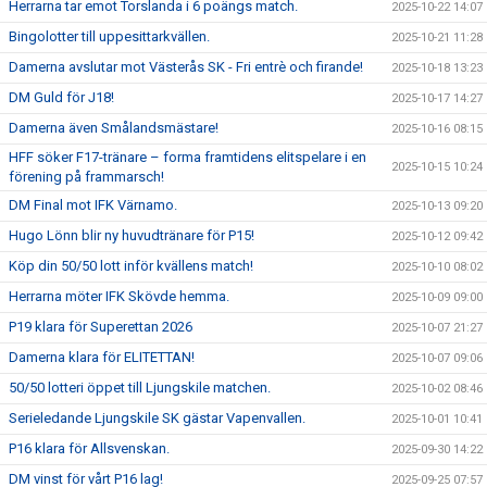
Herrarna tar emot Torslanda i 6 poängs match.
2025-10-22 14:07
Bingolotter till uppesittarkvällen.
2025-10-21 11:28
Damerna avslutar mot Västerås SK - Fri entrè och firande!
2025-10-18 13:23
DM Guld för J18!
2025-10-17 14:27
Damerna även Smålandsmästare!
2025-10-16 08:15
HFF söker F17-tränare – forma framtidens elitspelare i en
2025-10-15 10:24
förening på frammarsch!
DM Final mot IFK Värnamo.
2025-10-13 09:20
Hugo Lönn blir ny huvudtränare för P15!
2025-10-12 09:42
Köp din 50/50 lott inför kvällens match!
2025-10-10 08:02
Herrarna möter IFK Skövde hemma.
2025-10-09 09:00
P19 klara för Superettan 2026
2025-10-07 21:27
Damerna klara för ELITETTAN!
2025-10-07 09:06
50/50 lotteri öppet till Ljungskile matchen.
2025-10-02 08:46
Serieledande Ljungskile SK gästar Vapenvallen.
2025-10-01 10:41
P16 klara för Allsvenskan.
2025-09-30 14:22
DM vinst för vårt P16 lag!
2025-09-25 07:57