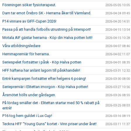
Föreningen söker fysioterapeut.
2026-05-05 10:05
Dam tar emot Örebro SK - Herrarna åker till Värmland.
2026-04-24 09:45
P14 vinnare av GIFF-Cupen 2026!
2026-04-20 14:51
Passa på att handla fotbolls utrustning på Intersport!
2026-04-15 13:54
Motala AIF gästar herrarna - Köp din Halva potten lott!
2026-04-15 10:28
Våra utbildningsledare
2026-04-07 08:46
Hemmapremiär för herrarna.
2026-04-02 11:07
Seriespelet fortsätter i påsk - Köp Halva potten
2026-04-01 08:35
HFF häftena har anlänt lagom till påskhandeln!
2026-03-31 12:32
Entrè kampanjen fortsätter efter helgens 6 poäng!
2026-03-30 08:00
Seriepremiär i Elitettan imorgon - Köp Halva potten!
2026-03-27 10:56
Årsmötet hölls under gårdagen.
2026-03-26 08:55
På lördag smäller det - Elitettan startar med 50 % rabatt på
2026-03-25 08:03
entrè!
P16 tog hem guldet i Lux Cup!
2026-03-16 08:19
Teckna HFF "Young Guns" kortet - Vinn priser under året!
2026-03-11 11:37