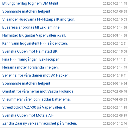
Ett ungt herrlag tog hem DM titeln!
2022-09-28 11:45
Spännande matcher i helgen!
2022-09-27 08:35
Vi sänder Husqvarna FF-Hittarps IK imorgon.
2022-09-22 10:03
Bussresa anordnas till Eskilsminne.
2022-09-13 14:28
Halmstad BK gästar Vapenvallen ikväll.
2022-08-31 14:38
Karin vann högvinsten! HFF sålde lotten.
2022-08-26 12:21
Svenska Cupen mot Halmstad BK
2022-08-24 15:08
Fina HFF framgångar i Eskilscupen.
2022-08-17 11:21
Herrarna möter Torslanda i helgen.
2022-08-16 14:49
Seriefinal för våra damer mot BK Häcken!
2022-08-12 18:41
Spännande matcher i helgen!
2022-08-08 16:24
Omstart för våra herrar mot Västra Frölunda.
2022-07-29 09:48
Vi summerar våren och laddar batterierna!
2022-07-01 08:53
Streetfotboll V.27-30 på Vapenvallen 4.
2022-06-28 11:15
Svenska Cupen mot Motala AIF
2022-06-28 08:19
Zandra Zaar ny verksamhetschef på Smeden.
2022-06-10 12:46