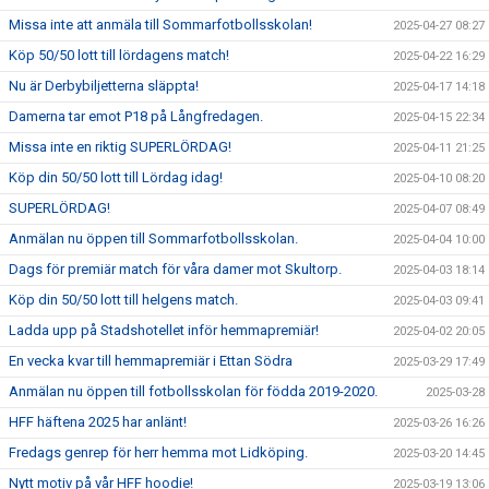
Missa inte att anmäla till Sommarfotbollsskolan!
2025-04-27 08:27
Köp 50/50 lott till lördagens match!
2025-04-22 16:29
Nu är Derbybiljetterna släppta!
2025-04-17 14:18
Damerna tar emot P18 på Långfredagen.
2025-04-15 22:34
Missa inte en riktig SUPERLÖRDAG!
2025-04-11 21:25
Köp din 50/50 lott till Lördag idag!
2025-04-10 08:20
SUPERLÖRDAG!
2025-04-07 08:49
Anmälan nu öppen till Sommarfotbollsskolan.
2025-04-04 10:00
Dags för premiär match för våra damer mot Skultorp.
2025-04-03 18:14
Köp din 50/50 lott till helgens match.
2025-04-03 09:41
Ladda upp på Stadshotellet inför hemmapremiär!
2025-04-02 20:05
En vecka kvar till hemmapremiär i Ettan Södra
2025-03-29 17:49
Anmälan nu öppen till fotbollsskolan för födda 2019-2020.
2025-03-28
HFF häftena 2025 har anlänt!
2025-03-26 16:26
Fredags genrep för herr hemma mot Lidköping.
2025-03-20 14:45
Nytt motiv på vår HFF hoodie!
2025-03-19 13:06