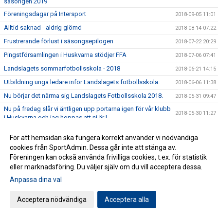
säsongen 2019
Föreningsdagar på Intersport
2018-09-05 11:01
Alltid saknad - aldrig glömd
2018-08-14 07:22
Frustrerande förlust i säsongsepilogen
2018-07-22 20:29
Pingstförsamlingen i Huskvarna stödjer FFA
2018-07-06 07:41
Landslagets sommarfotbollsskola - 2018
2018-06-21 14:15
Utbildning unga ledare inför Landslagets fotbollsskola.
2018-06-06 11:38
Nu börjar det närma sig Landslagets Fotbollsskola 2018.
2018-05-31 09:47
Nu på fredag slår vi äntligen upp portarna igen för vår klubb
2018-05-30 11:27
i Huskvarna och jag hoppas att ni är l
Husqvarna FF söker tränare till FFA-verksamheten
2018-05-17 14:00
För att hemsidan ska fungera korrekt använder vi nödvändiga
Landslagets Fotbollsskola 2018
2018-05-17 11:39
cookies från SportAdmin. Dessa går inte att stänga av.
Föreningen kan också använda frivilliga cookies, t.ex. för statistik
Husqvarna FF söker tränare till ungdomslagen.
2018-05-15 10:24
eller marknadsföring. Du väljer själv om du vill acceptera dessa.
Vapenvallen renoveras
2018-05-02 16:30
Anpassa dina val
Tuff förlust trots värmande spel
2018-04-21 19:28
Fullt fart till Issas minne
Acceptera nödvändiga
Acceptera alla
2018-04-18 16:30
Välkomna på öppen träning på Vapenvallen
2018-04-06 08:26