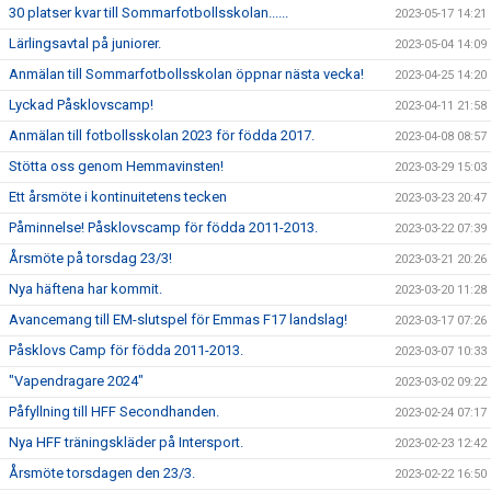
30 platser kvar till Sommarfotbollsskolan......
2023-05-17 14:21
Lärlingsavtal på juniorer.
2023-05-04 14:09
Anmälan till Sommarfotbollsskolan öppnar nästa vecka!
2023-04-25 14:20
Lyckad Påsklovscamp!
2023-04-11 21:58
Anmälan till fotbollsskolan 2023 för födda 2017.
2023-04-08 08:57
Stötta oss genom Hemmavinsten!
2023-03-29 15:03
Ett årsmöte i kontinuitetens tecken
2023-03-23 20:47
Påminnelse! Påsklovscamp för födda 2011-2013.
2023-03-22 07:39
Årsmöte på torsdag 23/3!
2023-03-21 20:26
Nya häftena har kommit.
2023-03-20 11:28
Avancemang till EM-slutspel för Emmas F17 landslag!
2023-03-17 07:26
Påsklovs Camp för födda 2011-2013.
2023-03-07 10:33
"Vapendragare 2024"
2023-03-02 09:22
Påfyllning till HFF Secondhanden.
2023-02-24 07:17
Nya HFF träningskläder på Intersport.
2023-02-23 12:42
Årsmöte torsdagen den 23/3.
2023-02-22 16:50