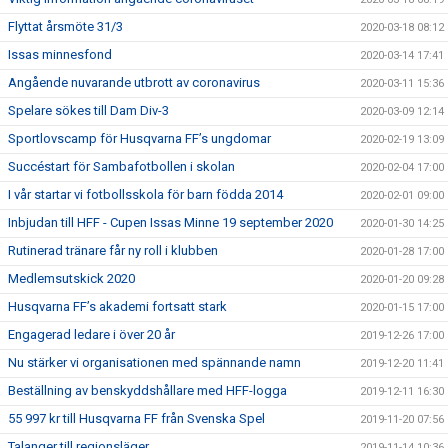
Flyttat årsmöte 31/3
2020-03-18 08:12
Issas minnesfond
2020-03-14 17:41
Angående nuvarande utbrott av coronavirus
2020-03-11 15:36
Spelare sökes till Dam Div-3
2020-03-09 12:14
Sportlovscamp för Husqvarna FF’s ungdomar
2020-02-19 13:09
Succéstart för Sambafotbollen i skolan
2020-02-04 17:00
I vår startar vi fotbollsskola för barn födda 2014
2020-02-01 09:00
Inbjudan till HFF - Cupen Issas Minne 19 september 2020
2020-01-30 14:25
Rutinerad tränare får ny roll i klubben
2020-01-28 17:00
Medlemsutskick 2020
2020-01-20 09:28
Husqvarna FF’s akademi fortsatt stark
2020-01-15 17:00
Engagerad ledare i över 20 år
2019-12-26 17:00
Nu stärker vi organisationen med spännande namn
2019-12-20 11:41
Beställning av benskyddshållare med HFF-logga
2019-12-11 16:30
55 997 kr till Husqvarna FF från Svenska Spel
2019-11-20 07:56
Talanger till regionsläger
2019-11-14 10:36