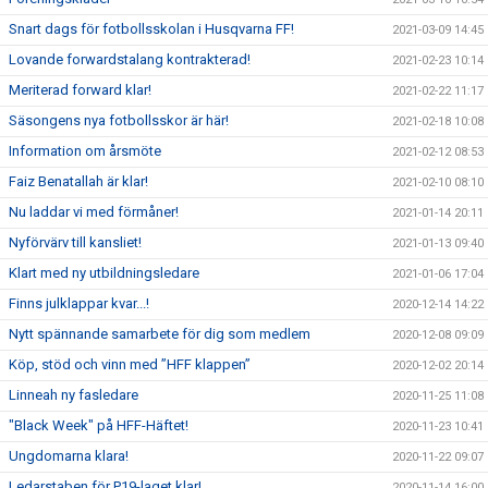
Snart dags för fotbollsskolan i Husqvarna FF!
2021-03-09 14:45
Lovande forwardstalang kontrakterad!
2021-02-23 10:14
Meriterad forward klar!
2021-02-22 11:17
Säsongens nya fotbollsskor är här!
2021-02-18 10:08
Information om årsmöte
2021-02-12 08:53
Faiz Benatallah är klar!
2021-02-10 08:10
Nu laddar vi med förmåner!
2021-01-14 20:11
Nyförvärv till kansliet!
2021-01-13 09:40
Klart med ny utbildningsledare
2021-01-06 17:04
Finns julklappar kvar...!
2020-12-14 14:22
Nytt spännande samarbete för dig som medlem
2020-12-08 09:09
Köp, stöd och vinn med ”HFF klappen”
2020-12-02 20:14
Linneah ny fasledare
2020-11-25 11:08
"Black Week" på HFF-Häftet!
2020-11-23 10:41
Ungdomarna klara!
2020-11-22 09:07
Ledarstaben för P19-laget klar!
2020-11-14 16:00