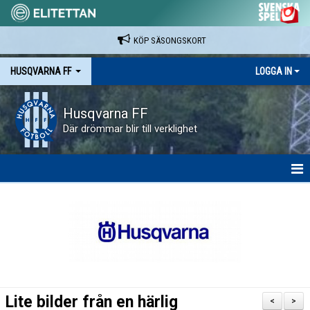
KÖP SÄSONGSKORT
HUSQVARNA FF
LOGGA IN
Husqvarna FF
Där drömmar blir till verklighet
HEM
NYHETER
VAPENVALLEN
SÄSONGSKORT OCH MATCHBILJETTER.
Lite bilder från en härlig
<
>