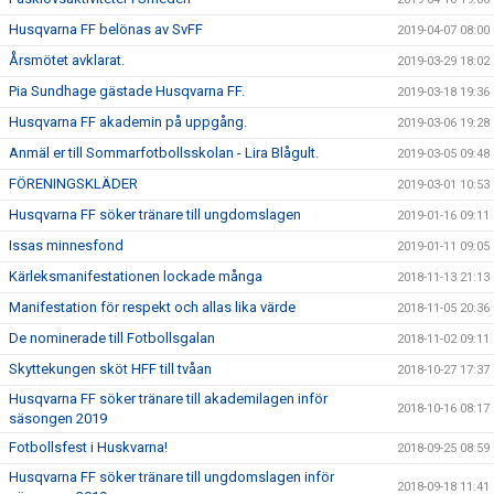
Husqvarna FF belönas av SvFF
2019-04-07 08:00
Årsmötet avklarat.
2019-03-29 18:02
Pia Sundhage gästade Husqvarna FF.
2019-03-18 19:36
Husqvarna FF akademin på uppgång.
2019-03-06 19:28
Anmäl er till Sommarfotbollsskolan - Lira Blågult.
2019-03-05 09:48
FÖRENINGSKLÄDER
2019-03-01 10:53
Husqvarna FF söker tränare till ungdomslagen
2019-01-16 09:11
Issas minnesfond
2019-01-11 09:05
Kärleksmanifestationen lockade många
2018-11-13 21:13
Manifestation för respekt och allas lika värde
2018-11-05 20:36
De nominerade till Fotbollsgalan
2018-11-02 09:11
Skyttekungen sköt HFF till tvåan
2018-10-27 17:37
Husqvarna FF söker tränare till akademilagen inför
2018-10-16 08:17
säsongen 2019
Fotbollsfest i Huskvarna!
2018-09-25 08:59
Husqvarna FF söker tränare till ungdomslagen inför
2018-09-18 11:41