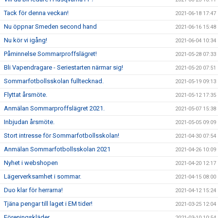
Tack för denna veckan!
2021-06-18 17:47
Nu öppnar Smeden second hand
2021-06-16 15:48
Nu kör vi igång!
2021-06-04 10:34
Påminnelse Sommarproffslägret!
2021-05-28 07:33
Bli Vapendragare - Seriestarten närmar sig!
2021-05-20 07:51
Sommarfotbollsskolan fulltecknad.
2021-05-19 09:13
Flyttat årsmöte.
2021-05-12 17:35
Anmälan Sommarproffslägret 2021.
2021-05-07 15:38
Inbjudan årsmöte.
2021-05-05 09:09
Stort intresse för Sommarfotbollsskolan!
2021-04-30 07:54
Anmälan Sommarfotbollsskolan 2021
2021-04-26 10:09
Nyhet i webshopen
2021-04-20 12:17
Lägerverksamhet i sommar.
2021-04-15 08:00
Duo klar för herrarna!
2021-04-12 15:24
Tjäna pengar till laget i EM tider!
2021-03-25 12:04
Föreningskläder
2021-03-10 10:54