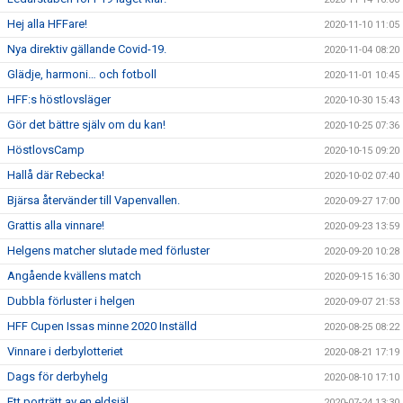
Hej alla HFFare!
2020-11-10 11:05
Nya direktiv gällande Covid-19.
2020-11-04 08:20
Glädje, harmoni… och fotboll
2020-11-01 10:45
HFF:s höstlovsläger
2020-10-30 15:43
Gör det bättre själv om du kan!
2020-10-25 07:36
HöstlovsCamp
2020-10-15 09:20
Hallå där Rebecka!
2020-10-02 07:40
Bjärsa återvänder till Vapenvallen.
2020-09-27 17:00
Grattis alla vinnare!
2020-09-23 13:59
Helgens matcher slutade med förluster
2020-09-20 10:28
Angående kvällens match
2020-09-15 16:30
Dubbla förluster i helgen
2020-09-07 21:53
HFF Cupen Issas minne 2020 Inställd
2020-08-25 08:22
Vinnare i derbylotteriet
2020-08-21 17:19
Dags för derbyhelg
2020-08-10 17:10
Ett porträtt av en eldsjäl.
2020-07-24 13:30