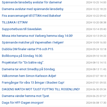
Spännande länsderby avslutar för damerna!
2024-10-25 14:00
Damerna avslutar med spännande länsderby.
2024-10-22 18:23
Fira avancemanget till ETTAN med Bakelse!
2024-10-22 09:42
TILLBAKA I ETTAN!
2024-10-20 08:38
Supporterbuss till Sävedalen.
2024-10-14 09:40
Missa inte herrarna mot Varberg hemma idag 14.00!
2024-10-13 09:22
Spännande matcher på Vapenvallen i helgen!
2024-10-09 16:00
Dubbla DM finaler väntar P16 och P15.
2024-09-24 10:18
Bollibompa på Söndag 16.00.
2024-09-10 14:33
Projektstart för "En bättre väg".
2024-08-15 14:15
Damerna tar emot Smedby på Söndag.
2024-08-13 11:45
Välkommen hem Simon Karlsson Adjei!
2024-07-07 18:13
Framgångar för våra 13 åringar i Skadevi Cup!
2024-07-01 09:55
DAGENS MATCH MOT TJUST FLYTTAS TILL ROSENLUND!
2024-06-30 09:34
Damerna vänder hemma mot Tjust.
2024-06-25 07:57
Dags för HFF-Dagen imorgon!
2024-06-08 17:30