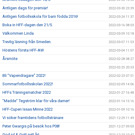
Äntligen dags för premiär!
2022-03-30 23:39
Äntligen fotbollsskola för barn födda 2016!
2022-03-24 11:37
Boka in HFF-dagen den 21/5.
2022-03-16 08:03
Välkommen Linda
2022-03-09 10:18
Trevlig läsning från Smeden.
2022-03-07 11:53
Höstens första HFF-AW
2022-03-04 11:07
Årsmöte
2022-02-28 08:27
2022-02-25 20:53
Bli ”Vapendragare” 2022!
2022-02-23 07:51
Sommarfotbollsskolan 2022!
2022-02-09 14:06
HFFs Träningsmatcher 2022
2022-01-27 16:48
”Madde” Tegström klar för våra damer!
2022-01-14 15:16
HFF-Cupen Issas Minne 2022
2022-01-09 10:16
Vi söker framtidens fotbollstränare
2021-12-29 11:49
Peter Gwargis på besök hos P08!
2021-12-27 09:03
God jul & Gott nytt år!
2021-12-23 10:42