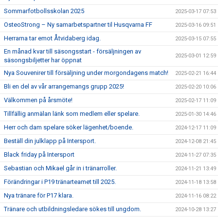
Sommarfotbollsskolan 2025
2025-03-17 07:53
OsteoStrong – Ny samarbetspartner til Husqvarna FF
2025-03-16 09:51
Herrarna tar emot Åtvidaberg idag.
2025-03-15 07:55
En månad kvar till säsongsstart - försäljningen av
2025-03-01 12:59
säsongsbiljetter har öppnat
Nya Souvenirer till försäljning under morgondagens match!
2025-02-21 16:44
Bli en del av vår arrangemangs grupp 2025!
2025-02-20 10:06
Välkommen på årsmöte!
2025-02-17 11:09
Tillfällig anmälan länk som medlem eller spelare.
2025-01-30 14:46
Herr och dam spelare söker lägenhet/boende.
2024-12-17 11:09
Beställ din julklapp på Intersport.
2024-12-08 21:45
Black friday på Intersport
2024-11-27 07:35
Sebastian och Mikael går in i tränarroller.
2024-11-21 13:49
Förändringar i P19 tränarteamet till 2025.
2024-11-18 13:58
Nya tränare för P17 klara.
2024-11-16 08:22
Tränare och utbildningsledare sökes till ungdom.
2024-10-28 13:27