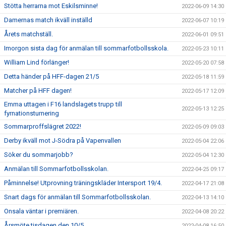
Stötta herrarna mot Eskilsminne!
2022-06-09 14:30
Damernas match ikväll inställd
2022-06-07 10:19
Årets matchställ.
2022-06-01 09:51
Imorgon sista dag för anmälan till sommarfotbollsskola.
2022-05-23 10:11
William Lind förlänger!
2022-05-20 07:58
Detta händer på HFF-dagen 21/5
2022-05-18 11:59
Matcher på HFF dagen!
2022-05-17 12:09
Emma uttagen i F16 landslagets trupp till
2022-05-13 12:25
fyrnationsturnering
Sommarproffslägret 2022!
2022-05-09 09:03
Derby ikväll mot J-Södra på Vapenvallen
2022-05-04 22:06
Söker du sommarjobb?
2022-05-04 12:30
Anmälan till Sommarfotbollsskolan.
2022-04-25 09:17
Påminnelse! Utprovning träningskläder Intersport 19/4.
2022-04-17 21:08
Snart dags för anmälan till Sommarfotbollsskolan.
2022-04-13 14:10
Onsala väntar i premiären.
2022-04-08 20:22
Årsmöte tisdagen den 10/5.
2022-04-08 16:50