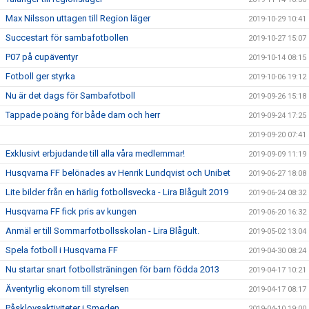
Max Nilsson uttagen till Region läger
2019-10-29 10:41
Succestart för sambafotbollen
2019-10-27 15:07
P07 på cupäventyr
2019-10-14 08:15
Fotboll ger styrka
2019-10-06 19:12
Nu är det dags för Sambafotboll
2019-09-26 15:18
Tappade poäng för både dam och herr
2019-09-24 17:25
2019-09-20 07:41
Exklusivt erbjudande till alla våra medlemmar!
2019-09-09 11:19
Husqvarna FF belönades av Henrik Lundqvist och Unibet
2019-06-27 18:08
Lite bilder från en härlig fotbollsvecka - Lira Blågult 2019
2019-06-24 08:32
Husqvarna FF fick pris av kungen
2019-06-20 16:32
Anmäl er till Sommarfotbollsskolan - Lira Blågult.
2019-05-02 13:04
Spela fotboll i Husqvarna FF
2019-04-30 08:24
Nu startar snart fotbollsträningen för barn födda 2013
2019-04-17 10:21
Äventyrlig ekonom till styrelsen
2019-04-17 08:17
Påsklovsaktiviteter i Smeden
2019-04-10 19:00