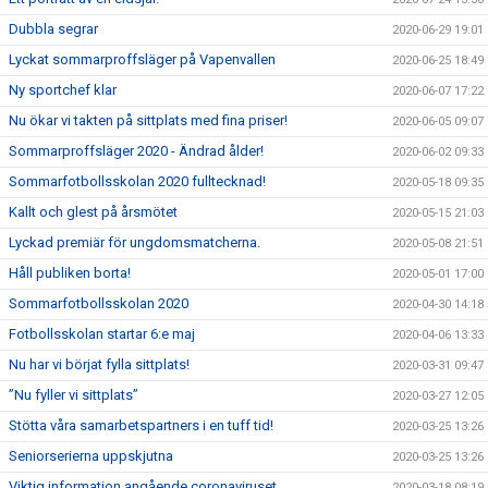
Dubbla segrar
2020-06-29 19:01
Lyckat sommarproffsläger på Vapenvallen
2020-06-25 18:49
Ny sportchef klar
2020-06-07 17:22
Nu ökar vi takten på sittplats med fina priser!
2020-06-05 09:07
Sommarproffsläger 2020 - Ändrad ålder!
2020-06-02 09:33
Sommarfotbollsskolan 2020 fulltecknad!
2020-05-18 09:35
Kallt och glest på årsmötet
2020-05-15 21:03
Lyckad premiär för ungdomsmatcherna.
2020-05-08 21:51
Håll publiken borta!
2020-05-01 17:00
Sommarfotbollsskolan 2020
2020-04-30 14:18
Fotbollsskolan startar 6:e maj
2020-04-06 13:33
Nu har vi börjat fylla sittplats!
2020-03-31 09:47
”Nu fyller vi sittplats”
2020-03-27 12:05
Stötta våra samarbetspartners i en tuff tid!
2020-03-25 13:26
Seniorserierna uppskjutna
2020-03-25 13:26
Viktig information angående coronaviruset
2020-03-18 08:19