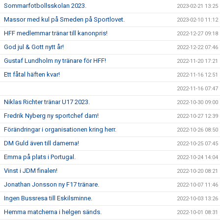
Sommarfotbollsskolan 2023.
2023-02-21 13:25
Massor med kul på Smeden på Sportlovet.
2023-02-10 11:12
HFF medlemmar tränar till kanonpris!
2022-12-27 09:18
God jul & Gott nytt år!
2022-12-22 07:46
Gustaf Lundholm ny tränare för HFF!
2022-11-20 17:21
Ett fåtal häften kvar!
2022-11-16 12:51
2022-11-16 07:47
Niklas Richter tränar U17 2023.
2022-10-30 09:00
Fredrik Nyberg ny sportchef dam!
2022-10-27 12:39
Förändringar i organisationen kring herr.
2022-10-26 08:50
DM Guld även till damerna!
2022-10-25 07:45
Emma på plats i Portugal.
2022-10-24 14:04
Vinst i JDM finalen!
2022-10-20 08:21
Jonathan Jonsson ny F17 tränare.
2022-10-07 11:46
Ingen Bussresa till Eskilsminne.
2022-10-03 13:26
Hemma matcherna i helgen sänds.
2022-10-01 08:31