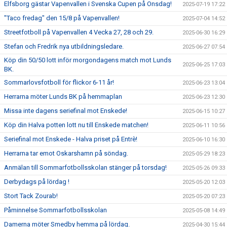
Elfsborg gästar Vapenvallen i Svenska Cupen på Onsdag!
2025-07-19 17:22
"Taco fredag" den 15/8 på Vapenvallen!
2025-07-04 14:52
Streetfotboll på Vapenvallen 4 Vecka 27, 28 och 29.
2025-06-30 16:29
Stefan och Fredrik nya utbildningsledare.
2025-06-27 07:54
Köp din 50/50 lott inför morgondagens match mot Lunds
2025-06-25 17:03
BK.
Sommarlovsfotboll för flickor 6-11 år!
2025-06-23 13:04
Herrarna möter Lunds BK på hemmaplan
2025-06-23 12:30
Missa inte dagens seriefinal mot Enskede!
2025-06-15 10:27
Köp din Halva potten lott nu till Enskede matchen!
2025-06-11 10:56
Seriefinal mot Enskede - Halva priset på Entrè!
2025-06-10 16:30
Herrarna tar emot Oskarshamn på söndag.
2025-05-29 18:23
Anmälan till Sommarfotbollsskolan stänger på torsdag!
2025-05-26 09:33
Derbydags på lördag !
2025-05-20 12:03
Stort Tack Zourab!
2025-05-20 07:23
Påminnelse Sommarfotbollsskolan
2025-05-08 14:49
Damerna möter Smedby hemma på lördag.
2025-04-30 15:44