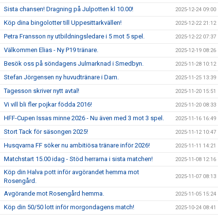
Sista chansen! Dragning på Julpotten kl 10.00!
2025-12-24 09:00
Köp dina bingolotter till Uppesittarkvällen!
2025-12-22 21:12
Petra Fransson ny utbildningsledare i 5 mot 5 spel.
2025-12-22 07:37
Välkommen Elias - Ny P19 tränare.
2025-12-19 08:26
Besök oss på söndagens Julmarknad i Smedbyn.
2025-11-28 10:12
Stefan Jörgensen ny huvudtränare i Dam.
2025-11-25 13:39
Tagesson skriver nytt avtal!
2025-11-20 15:51
Vi vill bli fler pojkar födda 2016!
2025-11-20 08:33
HFF-Cupen Issas minne 2026 - Nu även med 3 mot 3 spel.
2025-11-16 16:49
Stort Tack för säsongen 2025!
2025-11-12 10:47
Husqvarna FF söker nu ambitiösa tränare inför 2026!
2025-11-11 14:21
Matchstart 15.00 idag - Stöd herrarna i sista matchen!
2025-11-08 12:16
Köp din Halva pott inför avgörandet hemma mot
2025-11-07 08:13
Rosengård.
Avgörande mot Rosengård hemma.
2025-11-05 15:24
Köp din 50/50 lott inför morgondagens match!
2025-10-24 08:41