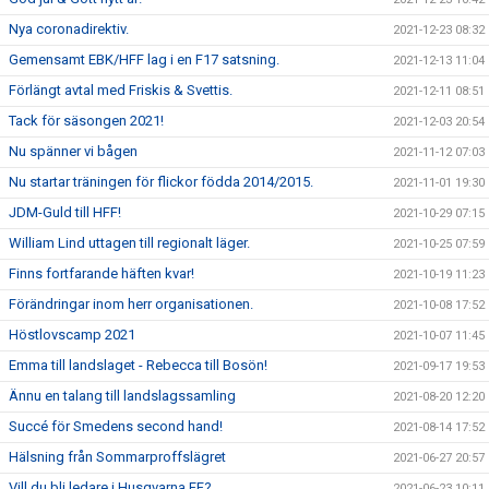
Nya coronadirektiv.
2021-12-23 08:32
Gemensamt EBK/HFF lag i en F17 satsning.
2021-12-13 11:04
Förlängt avtal med Friskis & Svettis.
2021-12-11 08:51
Tack för säsongen 2021!
2021-12-03 20:54
Nu spänner vi bågen
2021-11-12 07:03
Nu startar träningen för flickor födda 2014/2015.
2021-11-01 19:30
JDM-Guld till HFF!
2021-10-29 07:15
William Lind uttagen till regionalt läger.
2021-10-25 07:59
Finns fortfarande häften kvar!
2021-10-19 11:23
Förändringar inom herr organisationen.
2021-10-08 17:52
Höstlovscamp 2021
2021-10-07 11:45
Emma till landslaget - Rebecca till Bosön!
2021-09-17 19:53
Ännu en talang till landslagssamling
2021-08-20 12:20
Succé för Smedens second hand!
2021-08-14 17:52
Hälsning från Sommarproffslägret
2021-06-27 20:57
Vill du bli ledare i Husqvarna FF?
2021-06-23 10:11