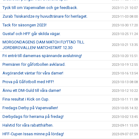
Tyck till om Vapenvallen och ge feedback.
2023-11-21 10:07
Zurab Tsiskaridze ny huvudtränare för herrlaget.
2023-11-03 08:00
Tack för säsongen 2023!
2023-10-30 17:20
Gustaf och HFF går skilda vägar.
2023-10-25 11:24
MORGONDAGENS DAM MATCH FLYTTAD TILL
2023-10-21 13:35
JORDBROVALLEN! MATCHSTART 12.30
Fri entrè till damernas spännande avslutning!
2023-10-20 15:51
Premiären för gåfotbollen avklarad.
2023-10-19 12:55
Avgörandet väntar för våra damer!
2023-10-16 13:54
Prova på Gåfotboll med HFF!
2023-10-13 08:08
Ännu ett DM-Guld till våra damer!
2023-10-12 10:22
Fina resultat i Kick on Cup.
2023-10-11 11:08
Fredags Derby på Vapenvallen!
2023-10-05 14:32
Derbydags för herrarna på fredag!
2023-10-02 13:45
Halvtid för våra rabatthäften.
2023-09-11 15:09
HFF-Cupen Issas minne på lördag!
2023-09-07 07:59