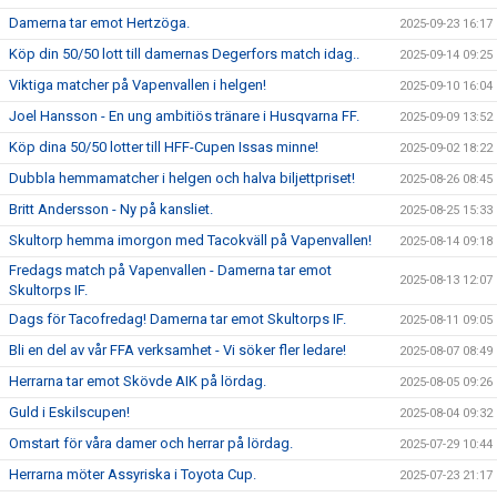
Damerna tar emot Hertzöga.
2025-09-23 16:17
Köp din 50/50 lott till damernas Degerfors match idag..
2025-09-14 09:25
Viktiga matcher på Vapenvallen i helgen!
2025-09-10 16:04
Joel Hansson - En ung ambitiös tränare i Husqvarna FF.
2025-09-09 13:52
Köp dina 50/50 lotter till HFF-Cupen Issas minne!
2025-09-02 18:22
Dubbla hemmamatcher i helgen och halva biljettpriset!
2025-08-26 08:45
Britt Andersson - Ny på kansliet.
2025-08-25 15:33
Skultorp hemma imorgon med Tacokväll på Vapenvallen!
2025-08-14 09:18
Fredags match på Vapenvallen - Damerna tar emot
2025-08-13 12:07
Skultorps IF.
Dags för Tacofredag! Damerna tar emot Skultorps IF.
2025-08-11 09:05
Bli en del av vår FFA verksamhet - Vi söker fler ledare!
2025-08-07 08:49
Herrarna tar emot Skövde AIK på lördag.
2025-08-05 09:26
Guld i Eskilscupen!
2025-08-04 09:32
Omstart för våra damer och herrar på lördag.
2025-07-29 10:44
Herrarna möter Assyriska i Toyota Cup.
2025-07-23 21:17