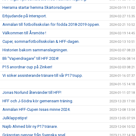
Herrarna startar hemma Skärtorsdagen!
2024-03-19 11:02
Erbjudande på Intersport.
2024-02-27 15:35
Anmälan till fotbollsskolan för födda 2018-2019 öppen.
2024-02-21 10:52
Välkommen till Årsmöte !
2024-02-19 14:45
Cuper, sommarfotbollsskolan & HFF-dagen.
2024-02-13 10:51
Historien bakom sammanslagningen.
2024-02-07 08:23
Bli "Vapendragare" till HFF 2024!
2024-02-06 08:14
P15 anordnar cup på Zinken!
2024-02-03 08:21
Vi söker assisterande tränare till vår P17 trupp.
2024-01-16 07:37
2024-01-15 14:18
Jonas Norlund återvänder till HFF!
2024-01-11 07:18
HFF och J-Södra kör gemensam träning.
2023-12-20 17:00
Anmälan HFF-Cupen Issas minne 2024.
2023-12-08 13:54
Julklappstips!
2023-12-05 07:59
Najib Ahmed blir ny P17 tränare.
2023-12-04 10:52
Gräsroten pengar från Svenska spel.
2023-11-22 14:34