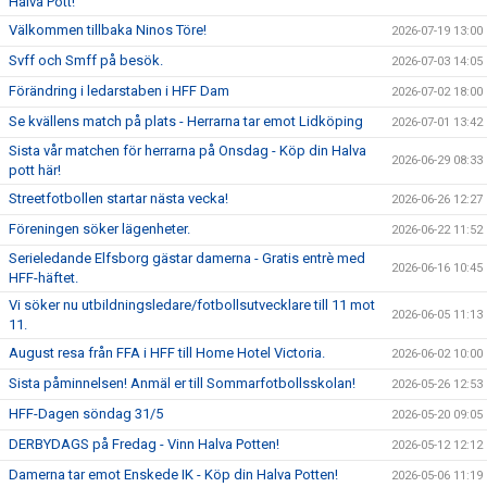
Halva Pott!
Välkommen tillbaka Ninos Töre!
2026-07-19 13:00
Svff och Smff på besök.
2026-07-03 14:05
Förändring i ledarstaben i HFF Dam
2026-07-02 18:00
Se kvällens match på plats - Herrarna tar emot Lidköping
2026-07-01 13:42
Sista vår matchen för herrarna på Onsdag - Köp din Halva
2026-06-29 08:33
pott här!
Streetfotbollen startar nästa vecka!
2026-06-26 12:27
Föreningen söker lägenheter.
2026-06-22 11:52
Serieledande Elfsborg gästar damerna - Gratis entrè med
2026-06-16 10:45
HFF-häftet.
Vi söker nu utbildningsledare/fotbollsutvecklare till 11 mot
2026-06-05 11:13
11.
August resa från FFA i HFF till Home Hotel Victoria.
2026-06-02 10:00
Sista påminnelsen! Anmäl er till Sommarfotbollsskolan!
2026-05-26 12:53
HFF-Dagen söndag 31/5
2026-05-20 09:05
DERBYDAGS på Fredag - Vinn Halva Potten!
2026-05-12 12:12
Damerna tar emot Enskede IK - Köp din Halva Potten!
2026-05-06 11:19