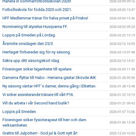
Planera in Sommarfotbollsskolan 2026!
2026-03-09 09:16
Fotbollsskola för födda 2020 och 2021.
2026-03-05 13:47
HFF Medlemmar tränar för halva priset på Friskis!
2026-03-04 15:36
Nominering till styrelse Husqvarna FF.
2026-03-02 09:23
Loppis på Smeden på Lördag.
2026-02-25 15:19
Årsmöte onsdagen den 25/3.
2026-02-16 10:05
Herrlaget förbereder sig för ny säsong.
2026-02-13 07:48
Säkra upp ditt säsongskort idag
2026-02-10 14:51
Föreningen söker lägenheter till spelare.
2026-02-03 11:30
Damerna flyttar till Habo - Herrarna gästar Skövde AIK
2026-01-30 09:30
Ny säsong väntar HFF`s damer, denna gång i Elitettan.
2026-01-28 13:48
Vi söker assisterande tränare till vårt P16.
2026-01-22 10:19
Vill du arbeta i vår Second hand butik?
2026-01-21 09:42
Loppis på Smeden.
2026-01-07 15:06
Föreningen söker fysioterapeut till herr och dam
2026-01-06 13:38
verksamheten.
Grattis till Julpotten! - God jul & Gott nytt år!
2025-12-24 10:05