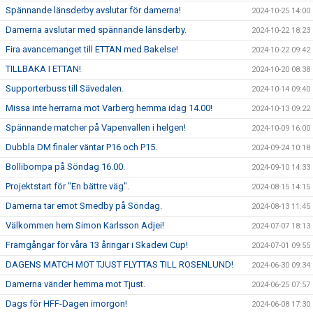
Spännande länsderby avslutar för damerna!
2024-10-25 14:00
Damerna avslutar med spännande länsderby.
2024-10-22 18:23
Fira avancemanget till ETTAN med Bakelse!
2024-10-22 09:42
TILLBAKA I ETTAN!
2024-10-20 08:38
Supporterbuss till Sävedalen.
2024-10-14 09:40
Missa inte herrarna mot Varberg hemma idag 14.00!
2024-10-13 09:22
Spännande matcher på Vapenvallen i helgen!
2024-10-09 16:00
Dubbla DM finaler väntar P16 och P15.
2024-09-24 10:18
Bollibompa på Söndag 16.00.
2024-09-10 14:33
Projektstart för "En bättre väg".
2024-08-15 14:15
Damerna tar emot Smedby på Söndag.
2024-08-13 11:45
Välkommen hem Simon Karlsson Adjei!
2024-07-07 18:13
Framgångar för våra 13 åringar i Skadevi Cup!
2024-07-01 09:55
DAGENS MATCH MOT TJUST FLYTTAS TILL ROSENLUND!
2024-06-30 09:34
Damerna vänder hemma mot Tjust.
2024-06-25 07:57
Dags för HFF-Dagen imorgon!
2024-06-08 17:30