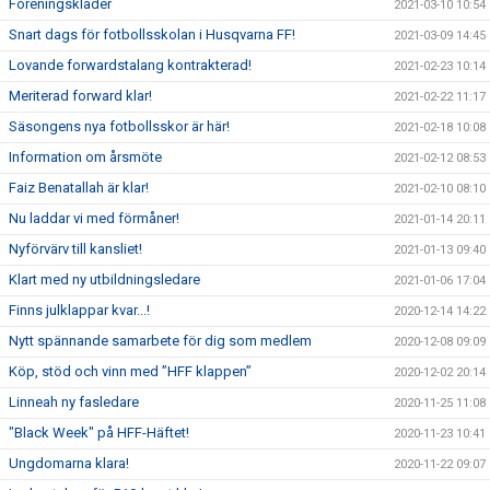
Föreningskläder
2021-03-10 10:54
Snart dags för fotbollsskolan i Husqvarna FF!
2021-03-09 14:45
Lovande forwardstalang kontrakterad!
2021-02-23 10:14
Meriterad forward klar!
2021-02-22 11:17
Säsongens nya fotbollsskor är här!
2021-02-18 10:08
Information om årsmöte
2021-02-12 08:53
Faiz Benatallah är klar!
2021-02-10 08:10
Nu laddar vi med förmåner!
2021-01-14 20:11
Nyförvärv till kansliet!
2021-01-13 09:40
Klart med ny utbildningsledare
2021-01-06 17:04
Finns julklappar kvar...!
2020-12-14 14:22
Nytt spännande samarbete för dig som medlem
2020-12-08 09:09
Köp, stöd och vinn med ”HFF klappen”
2020-12-02 20:14
Linneah ny fasledare
2020-11-25 11:08
"Black Week" på HFF-Häftet!
2020-11-23 10:41
Ungdomarna klara!
2020-11-22 09:07