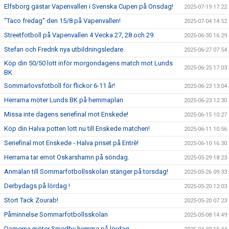
Elfsborg gästar Vapenvallen i Svenska Cupen på Onsdag!
2025-07-19 17:22
"Taco fredag" den 15/8 på Vapenvallen!
2025-07-04 14:52
Streetfotboll på Vapenvallen 4 Vecka 27, 28 och 29.
2025-06-30 16:29
Stefan och Fredrik nya utbildningsledare.
2025-06-27 07:54
Köp din 50/50 lott inför morgondagens match mot Lunds
2025-06-25 17:03
BK.
Sommarlovsfotboll för flickor 6-11 år!
2025-06-23 13:04
Herrarna möter Lunds BK på hemmaplan
2025-06-23 12:30
Missa inte dagens seriefinal mot Enskede!
2025-06-15 10:27
Köp din Halva potten lott nu till Enskede matchen!
2025-06-11 10:56
Seriefinal mot Enskede - Halva priset på Entrè!
2025-06-10 16:30
Herrarna tar emot Oskarshamn på söndag.
2025-05-29 18:23
Anmälan till Sommarfotbollsskolan stänger på torsdag!
2025-05-26 09:33
Derbydags på lördag !
2025-05-20 12:03
Stort Tack Zourab!
2025-05-20 07:23
Påminnelse Sommarfotbollsskolan
2025-05-08 14:49
Damerna möter Smedby hemma på lördag.