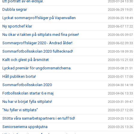
Ett porträtt av en eldsjäl.
2020-07-24 13:30
Dubbla segrar
2020-06-29 19:01
Lyckat sommarproffsläger på Vapenvallen
2020-06-25 18:49
Ny sportchef klar
2020-06-07 17:22
Nu ökar vi takten på sittplats med fina priser!
2020-06-05 09:07
Sommarproffsläger 2020 - Ändrad ålder!
2020-06-02 09:33
Sommarfotbollsskolan 2020 fulltecknad!
2020-05-18 09:35
Kallt och glest på årsmötet
2020-05-15 21:03
Lyckad premiär för ungdomsmatcherna.
2020-05-08 21:51
Håll publiken borta!
2020-05-01 17:00
Sommarfotbollsskolan 2020
2020-04-30 14:18
Fotbollsskolan startar 6:e maj
2020-04-06 13:33
Nu har vi börjat fylla sittplats!
2020-03-31 09:47
”Nu fyller vi sittplats”
2020-03-27 12:05
Stötta våra samarbetspartners i en tuff tid!
2020-03-25 13:26
Seniorserierna uppskjutna
2020-03-25 13:26