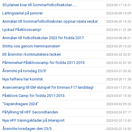
30 platser kvar till Sommarfotbollsskolan......
2023-05-17 14:21
Lärlingsavtal på juniorer.
2023-05-04 14:09
Anmälan till Sommarfotbollsskolan öppnar nästa vecka!
2023-04-25 14:20
Lyckad Påsklovscamp!
2023-04-11 21:58
Anmälan till fotbollsskolan 2023 för födda 2017.
2023-04-08 08:57
Stötta oss genom Hemmavinsten!
2023-03-29 15:03
Ett årsmöte i kontinuitetens tecken
2023-03-23 20:47
Påminnelse! Påsklovscamp för födda 2011-2013.
2023-03-22 07:39
Årsmöte på torsdag 23/3!
2023-03-21 20:26
Nya häftena har kommit.
2023-03-20 11:28
Avancemang till EM-slutspel för Emmas F17 landslag!
2023-03-17 07:26
Påsklovs Camp för födda 2011-2013.
2023-03-07 10:33
"Vapendragare 2024"
2023-03-02 09:22
Påfyllning till HFF Secondhanden.
2023-02-24 07:17
Nya HFF träningskläder på Intersport.
2023-02-23 12:42
Årsmöte torsdagen den 23/3.
2023-02-22 16:50