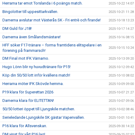
Herrarna tar emot Torslanda i 6 poängs match.
2025-10-22 14:07
Bingolotter till uppesittarkvällen.
2025-10-21 11:28
Damerna avslutar mot Västerås SK - Fri entrè och firande!
2025-10-18 13:23
DM Guld för J18!
2025-10-17 14:27
Damerna även Smålandsmästare!
2025-10-16 08:15
HFF söker F17-tränare – forma framtidens elitspelare i en
2025-10-15 10:24
förening på frammarsch!
DM Final mot IFK Värnamo.
2025-10-13 09:20
Hugo Lönn blir ny huvudtränare för P15!
2025-10-12 09:42
Köp din 50/50 lott inför kvällens match!
2025-10-10 08:02
Herrarna möter IFK Skövde hemma.
2025-10-09 09:00
P19 klara för Superettan 2026
2025-10-07 21:27
Damerna klara för ELITETTAN!
2025-10-07 09:06
50/50 lotteri öppet till Ljungskile matchen.
2025-10-02 08:46
Serieledande Ljungskile SK gästar Vapenvallen.
2025-10-01 10:41
P16 klara för Allsvenskan.
2025-09-30 14:22
DM vinst för vårt P16 lag!
2025-09-25 07:57