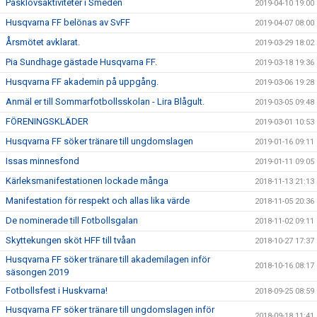
Påsklovsaktiviteter i Smeden
2019-04-10 19:00
Husqvarna FF belönas av SvFF
2019-04-07 08:00
Årsmötet avklarat.
2019-03-29 18:02
Pia Sundhage gästade Husqvarna FF.
2019-03-18 19:36
Husqvarna FF akademin på uppgång.
2019-03-06 19:28
Anmäl er till Sommarfotbollsskolan - Lira Blågult.
2019-03-05 09:48
FÖRENINGSKLÄDER
2019-03-01 10:53
Husqvarna FF söker tränare till ungdomslagen
2019-01-16 09:11
Issas minnesfond
2019-01-11 09:05
Kärleksmanifestationen lockade många
2018-11-13 21:13
Manifestation för respekt och allas lika värde
2018-11-05 20:36
De nominerade till Fotbollsgalan
2018-11-02 09:11
Skyttekungen sköt HFF till tvåan
2018-10-27 17:37
Husqvarna FF söker tränare till akademilagen inför
2018-10-16 08:17
säsongen 2019
Fotbollsfest i Huskvarna!
2018-09-25 08:59
Husqvarna FF söker tränare till ungdomslagen inför
2018-09-18 11:41