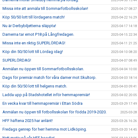
2025-04-30 15:44
Missa inte att anmäla till Sommarfotbollsskolan!
2025-04-27 08:27
Köp 50/50 lott till lördagens match!
2025-04-22 16:29
Nu är Derbybiljetterna släppta!
2025-04-17 14:18
Damerna tar emot P18 på Långfredagen.
2025-04-15 22:34
Missa inte en riktig SUPERLÖRDAG!
2025-04-11 21:25
Köp din 50/50 lott till Lördag idag!
2025-04-10 08:20
SUPERLÖRDAG!
2025-04-07 08:49
Anmälan nu öppen till Sommarfotbollsskolan.
2025-04-04 10:00
Dags för premiär match för våra damer mot Skultorp.
2025-04-03 18:14
Köp din 50/50 lott till helgens match.
2025-04-03 09:41
Ladda upp på Stadshotellet inför hemmapremiär!
2025-04-02 20:05
En vecka kvar till hemmapremiär i Ettan Södra
2025-03-29 17:49
Anmälan nu öppen till fotbollsskolan för födda 2019-2020.
2025-03-28
HFF häftena 2025 har anlänt!
2025-03-26 16:26
Fredags genrep för herr hemma mot Lidköping.
2025-03-20 14:45
Nytt motiv på vår HFF hoodie!