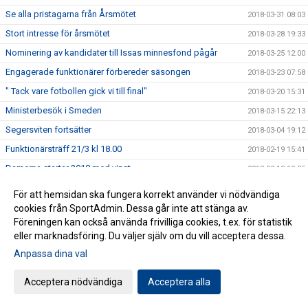
Se alla pristagarna från Årsmötet
2018-03-31 08:03
Stort intresse för årsmötet
2018-03-28 19:33
Nominering av kandidater till Issas minnesfond pågår
2018-03-25 12:00
Engagerade funktionärer förbereder säsongen
2018-03-23 07:58
" Tack vare fotbollen gick vi till final"
2018-03-20 15:31
Ministerbesök i Smeden
2018-03-15 22:13
Segersviten fortsätter
2018-03-04 19:12
Funktionärsträff 21/3 kl 18.00
2018-02-19 15:41
Damerna startar 2018 med vinst
2018-02-18 19:05
Matcher i helgen
2018-02-17 07:51
För att hemsidan ska fungera korrekt använder vi nödvändiga
Ungdomstränare på utbildning i Spanien
cookies från SportAdmin. Dessa går inte att stänga av.
2018-02-14 20:54
Föreningen kan också använda frivilliga cookies, t.ex. för statistik
Information om Issas minnesfond
2018-02-14 07:15
eller marknadsföring. Du väljer själv om du vill acceptera dessa.
Två unga talanger förstärker HFF
2018-02-12 16:30
Anpassa dina val
C-Diplom i Smålands FF regi.
2018-01-15 16:07
Acceptera nödvändiga
Acceptera alla
2017 i bilder och (lite) text
2017-12-31 15:00
Spännande Akademichef klar
2017-12-22 05:58