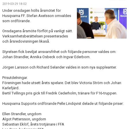
FÖRENINGSKALENDER
2019-03-29 18:02
Under onsdagen hölls årsmötet för
BILDGALLERI
Husqvarna FF. Stefan Axelsson omvaldes
som ordförande.
DOKUMENT
Onsdagens årsmöte förflöt på vanligt sätt.
Verksamhetsberättelsen presenterades
FÖRENINGENS MATCHER
och årsredovisningen likaså.
Styrelsen fick beviljat ansvarsfrihet och följande personer valdes om:
SPONSORER
Johan Strandler, Annika Osbeck och Ingvar Ederborn.
INTERSPORT
Jörgen Larsson och Richard Selander valdes in som nya suppleanter.
ISSA ISKANDERS MINNESFOND
Prisutdelningar.
Föreningen hade utsett årets spelare. Det blev Victoria Ström och Johan
Karlefjärd.
BOKA DIN HEMMAVINSTLOTT SMIDIGT HÄR
Bertil Tvillings pris gick till Fredrik Cederholm, tränare för F16-truppen.
BÖRJA SPELA FOTBOLL I HUSQVARNA FF
Husqvarna Supports ordförande Pelle Lindqvist delade ut följande priser:
Ellen Strandler, ungdom
BLÅ TRÅDEN
Algot Pettersson, ungdom
Sebastian Eklöf, årets trotjänare i FFA
HFF´S VÄRDEGRUND