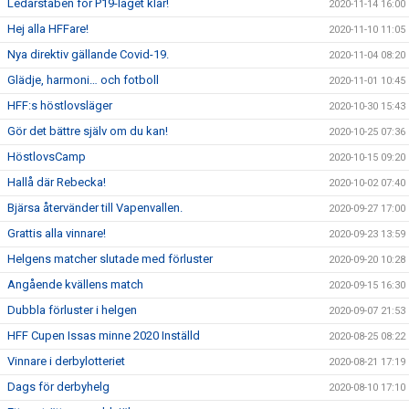
Ledarstaben för P19-laget klar!
2020-11-14 16:00
Hej alla HFFare!
2020-11-10 11:05
Nya direktiv gällande Covid-19.
2020-11-04 08:20
Glädje, harmoni… och fotboll
2020-11-01 10:45
HFF:s höstlovsläger
2020-10-30 15:43
Gör det bättre själv om du kan!
2020-10-25 07:36
HöstlovsCamp
2020-10-15 09:20
Hallå där Rebecka!
2020-10-02 07:40
Bjärsa återvänder till Vapenvallen.
2020-09-27 17:00
Grattis alla vinnare!
2020-09-23 13:59
Helgens matcher slutade med förluster
2020-09-20 10:28
Angående kvällens match
2020-09-15 16:30
Dubbla förluster i helgen
2020-09-07 21:53
HFF Cupen Issas minne 2020 Inställd
2020-08-25 08:22
Vinnare i derbylotteriet
2020-08-21 17:19
Dags för derbyhelg
2020-08-10 17:10