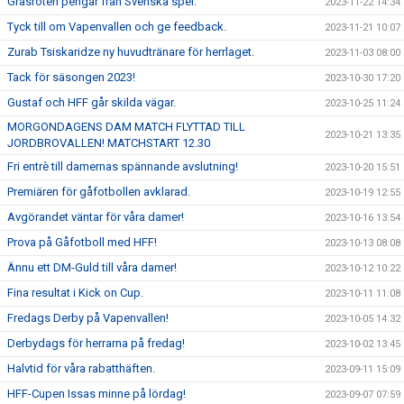
Gräsroten pengar från Svenska spel.
2023-11-22 14:34
Tyck till om Vapenvallen och ge feedback.
2023-11-21 10:07
Zurab Tsiskaridze ny huvudtränare för herrlaget.
2023-11-03 08:00
Tack för säsongen 2023!
2023-10-30 17:20
Gustaf och HFF går skilda vägar.
2023-10-25 11:24
MORGONDAGENS DAM MATCH FLYTTAD TILL
2023-10-21 13:35
JORDBROVALLEN! MATCHSTART 12.30
Fri entrè till damernas spännande avslutning!
2023-10-20 15:51
Premiären för gåfotbollen avklarad.
2023-10-19 12:55
Avgörandet väntar för våra damer!
2023-10-16 13:54
Prova på Gåfotboll med HFF!
2023-10-13 08:08
Ännu ett DM-Guld till våra damer!
2023-10-12 10:22
Fina resultat i Kick on Cup.
2023-10-11 11:08
Fredags Derby på Vapenvallen!
2023-10-05 14:32
Derbydags för herrarna på fredag!
2023-10-02 13:45
Halvtid för våra rabatthäften.
2023-09-11 15:09
HFF-Cupen Issas minne på lördag!
2023-09-07 07:59