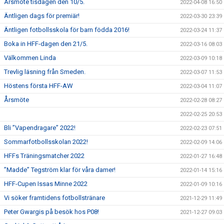
Årsmöte tisdagen den 10/5.
2022-04-08 16:50
Äntligen dags för premiär!
2022-03-30 23:39
Äntligen fotbollsskola för barn födda 2016!
2022-03-24 11:37
Boka in HFF-dagen den 21/5.
2022-03-16 08:03
Välkommen Linda
2022-03-09 10:18
Trevlig läsning från Smeden.
2022-03-07 11:53
Höstens första HFF-AW
2022-03-04 11:07
Årsmöte
2022-02-28 08:27
2022-02-25 20:53
Bli ”Vapendragare” 2022!
2022-02-23 07:51
Sommarfotbollsskolan 2022!
2022-02-09 14:06
HFFs Träningsmatcher 2022
2022-01-27 16:48
”Madde” Tegström klar för våra damer!
2022-01-14 15:16
HFF-Cupen Issas Minne 2022
2022-01-09 10:16
Vi söker framtidens fotbollstränare
2021-12-29 11:49
Peter Gwargis på besök hos P08!
2021-12-27 09:03