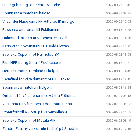
Ett ungt herrlag tog hem DM titeln!
2022-09-28 11:45
Spännande matcher i helgen!
2022-09-27 08:35
Vi sänder Husqvarna FF-Hittarps IK imorgon.
2022-09-22 10:03
Bussresa anordnas till Eskilsminne.
2022-09-13 14:28
Halmstad BK gästar Vapenvallen ikväll.
2022-08-31 14:38
Karin vann högvinsten! HFF sålde lotten.
2022-08-26 12:21
Svenska Cupen mot Halmstad BK
2022-08-24 15:08
Fina HFF framgångar i Eskilscupen.
2022-08-17 11:21
Herrarna möter Torslanda i helgen.
2022-08-16 14:49
Seriefinal för våra damer mot BK Häcken!
2022-08-12 18:41
Spännande matcher i helgen!
2022-08-08 16:24
Omstart för våra herrar mot Västra Frölunda.
2022-07-29 09:48
Vi summerar våren och laddar batterierna!
2022-07-01 08:53
Streetfotboll V.27-30 på Vapenvallen 4.
2022-06-28 11:15
Svenska Cupen mot Motala AIF
2022-06-28 08:19
Zandra Zaar ny verksamhetschef på Smeden.
2022-06-10 12:46