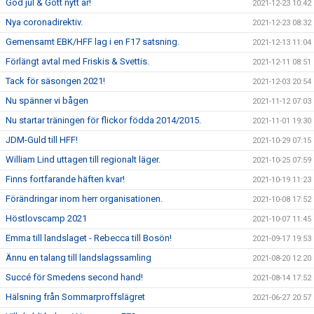
God jul & Gott nytt år!
2021-12-23 10:42
Nya coronadirektiv.
2021-12-23 08:32
Gemensamt EBK/HFF lag i en F17 satsning.
2021-12-13 11:04
Förlängt avtal med Friskis & Svettis.
2021-12-11 08:51
Tack för säsongen 2021!
2021-12-03 20:54
Nu spänner vi bågen
2021-11-12 07:03
Nu startar träningen för flickor födda 2014/2015.
2021-11-01 19:30
JDM-Guld till HFF!
2021-10-29 07:15
William Lind uttagen till regionalt läger.
2021-10-25 07:59
Finns fortfarande häften kvar!
2021-10-19 11:23
Förändringar inom herr organisationen.
2021-10-08 17:52
Höstlovscamp 2021
2021-10-07 11:45
Emma till landslaget - Rebecca till Bosön!
2021-09-17 19:53
Ännu en talang till landslagssamling
2021-08-20 12:20
Succé för Smedens second hand!
2021-08-14 17:52
Hälsning från Sommarproffslägret
2021-06-27 20:57