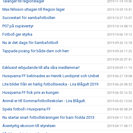
Talanger till regionsläger
2019-11-14 10:36
Max Nilsson uttagen till Region läger
2019-10-29 10:41
Succestart för sambafotbollen
2019-10-27 15:07
P07 på cupäventyr
2019-10-14 08:15
Fotboll ger styrka
2019-10-06 19:12
Nu är det dags för Sambafotboll
2019-09-26 15:18
Tappade poäng för både dam och herr
2019-09-24 17:25
2019-09-20 07:41
Exklusivt erbjudande till alla våra medlemmar!
2019-09-09 11:19
Husqvarna FF belönades av Henrik Lundqvist och Unibet
2019-06-27 18:08
Lite bilder från en härlig fotbollsvecka - Lira Blågult 2019
2019-06-24 08:32
Husqvarna FF fick pris av kungen
2019-06-20 16:32
Anmäl er till Sommarfotbollsskolan - Lira Blågult.
2019-05-02 13:04
Spela fotboll i Husqvarna FF
2019-04-30 08:24
Nu startar snart fotbollsträningen för barn födda 2013
2019-04-17 10:21
Äventyrlig ekonom till styrelsen
2019-04-17 08:17