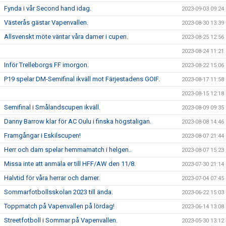
Fynda i vår Second hand idag.
2023-09-03 09:24
Västerås gästar Vapenvallen.
2023-08-30 13:39
Allsvenskt möte väntar våra damer i cupen.
2023-08-25 12:56
2023-08-24 11:21
Inför Trelleborgs FF imorgon.
2023-08-22 15:06
P19 spelar DM-Semifinal ikväll mot Färjestadens GOIF.
2023-08-17 11:58
2023-08-15 12:18
Semifinal i Smålandscupen ikväll.
2023-08-09 09:35
Danny Barrow klar för AC Oulu i finska högstaligan.
2023-08-08 14:46
Framgångar i Eskilscupen!
2023-08-07 21:44
Herr och dam spelar hemmamatch i helgen..
2023-08-07 15:23
Missa inte att anmäla er till HFF/AW den 11/8.
2023-07-30 21:14
Halvtid för våra herrar och damer.
2023-07-04 07:45
Sommarfotbollsskolan 2023 till ända.
2023-06-22 15:03
Toppmatch på Vapenvallen på lördag!
2023-06-14 13:08
Streetfotboll i Sommar på Vapenvallen.
2023-05-30 13:12