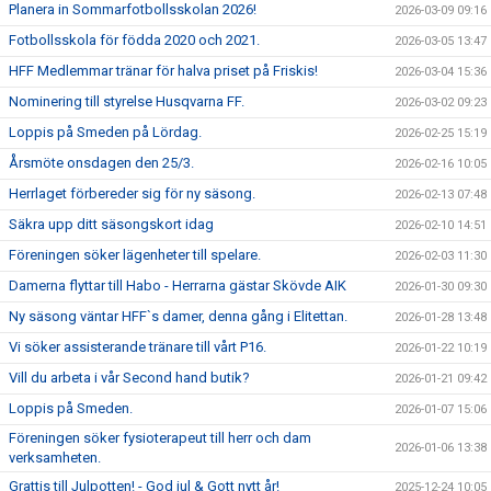
Planera in Sommarfotbollsskolan 2026!
2026-03-09 09:16
Fotbollsskola för födda 2020 och 2021.
2026-03-05 13:47
HFF Medlemmar tränar för halva priset på Friskis!
2026-03-04 15:36
Nominering till styrelse Husqvarna FF.
2026-03-02 09:23
Loppis på Smeden på Lördag.
2026-02-25 15:19
Årsmöte onsdagen den 25/3.
2026-02-16 10:05
Herrlaget förbereder sig för ny säsong.
2026-02-13 07:48
Säkra upp ditt säsongskort idag
2026-02-10 14:51
Föreningen söker lägenheter till spelare.
2026-02-03 11:30
Damerna flyttar till Habo - Herrarna gästar Skövde AIK
2026-01-30 09:30
Ny säsong väntar HFF`s damer, denna gång i Elitettan.
2026-01-28 13:48
Vi söker assisterande tränare till vårt P16.
2026-01-22 10:19
Vill du arbeta i vår Second hand butik?
2026-01-21 09:42
Loppis på Smeden.
2026-01-07 15:06
Föreningen söker fysioterapeut till herr och dam
2026-01-06 13:38
verksamheten.
Grattis till Julpotten! - God jul & Gott nytt år!
2025-12-24 10:05