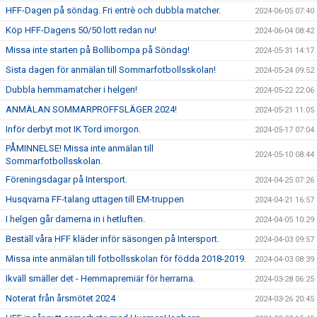
HFF-Dagen på söndag. Fri entrè och dubbla matcher.
2024-06-05 07:40
Köp HFF-Dagens 50/50 lott redan nu!
2024-06-04 08:42
Missa inte starten på Bollibompa på Söndag!
2024-05-31 14:17
Sista dagen för anmälan till Sommarfotbollsskolan!
2024-05-24 09:52
Dubbla hemmamatcher i helgen!
2024-05-22 22:06
ANMÄLAN SOMMARPROFFSLÄGER 2024!
2024-05-21 11:05
Inför derbyt mot IK Tord imorgon.
2024-05-17 07:04
PÅMINNELSE! Missa inte anmälan till
2024-05-10 08:44
Sommarfotbollsskolan.
Föreningsdagar på Intersport.
2024-04-25 07:26
Husqvarna FF-talang uttagen till EM-truppen
2024-04-21 16:57
I helgen går damerna in i hetluften.
2024-04-05 10:29
Beställ våra HFF kläder inför säsongen på Intersport.
2024-04-03 09:57
Missa inte anmälan till fotbollsskolan för födda 2018-2019.
2024-04-03 08:39
Ikväll smäller det - Hemmapremiär för herrarna.
2024-03-28 06:25
Noterat från årsmötet 2024
2024-03-26 20:45