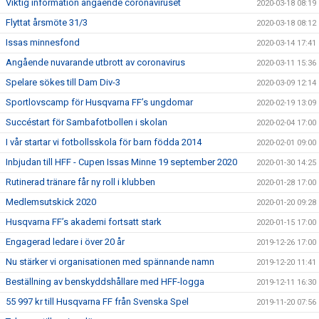
Viktig information angående coronaviruset
2020-03-18 08:19
Flyttat årsmöte 31/3
2020-03-18 08:12
Issas minnesfond
2020-03-14 17:41
Angående nuvarande utbrott av coronavirus
2020-03-11 15:36
Spelare sökes till Dam Div-3
2020-03-09 12:14
Sportlovscamp för Husqvarna FF’s ungdomar
2020-02-19 13:09
Succéstart för Sambafotbollen i skolan
2020-02-04 17:00
I vår startar vi fotbollsskola för barn födda 2014
2020-02-01 09:00
Inbjudan till HFF - Cupen Issas Minne 19 september 2020
2020-01-30 14:25
Rutinerad tränare får ny roll i klubben
2020-01-28 17:00
Medlemsutskick 2020
2020-01-20 09:28
Husqvarna FF’s akademi fortsatt stark
2020-01-15 17:00
Engagerad ledare i över 20 år
2019-12-26 17:00
Nu stärker vi organisationen med spännande namn
2019-12-20 11:41
Beställning av benskyddshållare med HFF-logga
2019-12-11 16:30
55 997 kr till Husqvarna FF från Svenska Spel
2019-11-20 07:56