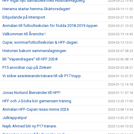
HFF ingår nytt samarbete med HusmanHagberg.
2024-03-22 15:45
Herrarna startar hemma Skärtorsdagen!
2024-03-19 11:02
Erbjudande på Intersport.
2024-02-27 15:35
Anmälan till fotbollsskolan för födda 2018-2019 öppen.
2024-02-21 10:52
Välkommen till Årsmöte !
2024-02-19 14:45
Cuper, sommarfotbollsskolan & HFF-dagen.
2024-02-13 10:51
Historien bakom sammanslagningen.
2024-02-07 08:23
Bli "Vapendragare" till HFF 2024!
2024-02-06 08:14
P15 anordnar cup på Zinken!
2024-02-03 08:21
Vi söker assisterande tränare till vår P17 trupp.
2024-01-16 07:37
2024-01-15 14:18
Jonas Norlund återvänder till HFF!
2024-01-11 07:18
HFF och J-Södra kör gemensam träning.
2023-12-20 17:00
Anmälan HFF-Cupen Issas minne 2024.
2023-12-08 13:54
Julklappstips!
2023-12-05 07:59
Najib Ahmed blir ny P17 tränare.
2023-12-04 10:52