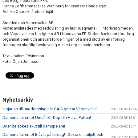
Leo Berg, hederspris FFA,
Hanna Lofthammar, Lisa Wahlberg för insatser i landslaget
"VAPENDRAGARE 2026"
Annika Osbeck, årets eldsjäl
Smeden och Vapenvallen AB.
FRITIDSKORTET/AVGIFTER
Mötet avslutades med redovisning av hur Husqvarna FF införlivat Smeden
och Vapenvallens fastighets AB i Husqvarna FF. Stefan Axelsson föredrog
organisationen och ansvarsfördelningen bl a med stöd av en i förväg
framtagen skriftlig beskrivning och ett organisationsschema.
Text: Joakim Edvinsson
Foto: Örjan Johnsson
Nyhetsarkiv
Inbjudan till ungdomslag när GAIS gästar Vapenvallen!
2026-08-06 12:36
Damerna tar emot Umeå IK - Köp din Halva Potten!
2026-08-05 15:01
Boende sökes akut till damspelare!
2026-08-02 16:11
Damerna tar emot Blåvitt på lördag! - Säkra din biljett och
2026-07-22 10:50