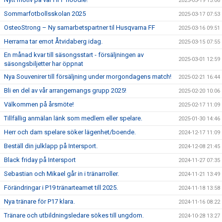
2025-03-19 13:06
Sommarfotbollsskolan 2025
2025-03-17 07:53
OsteoStrong – Ny samarbetspartner til Husqvarna FF
2025-03-16 09:51
Herrarna tar emot Åtvidaberg idag.
2025-03-15 07:55
En månad kvar till säsongsstart - försäljningen av
2025-03-01 12:59
säsongsbiljetter har öppnat
Nya Souvenirer till försäljning under morgondagens match!
2025-02-21 16:44
Bli en del av vår arrangemangs grupp 2025!
2025-02-20 10:06
Välkommen på årsmöte!
2025-02-17 11:09
Tillfällig anmälan länk som medlem eller spelare.
2025-01-30 14:46
Herr och dam spelare söker lägenhet/boende.
2024-12-17 11:09
Beställ din julklapp på Intersport.
2024-12-08 21:45
Black friday på Intersport
2024-11-27 07:35
Sebastian och Mikael går in i tränarroller.
2024-11-21 13:49
Förändringar i P19 tränarteamet till 2025.
2024-11-18 13:58
Nya tränare för P17 klara.
2024-11-16 08:22
Tränare och utbildningsledare sökes till ungdom.
2024-10-28 13:27