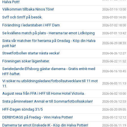
Halva Pott!
Välkommen tillbaka Ninos Töre!
2026-07-19 13:00
Svff och Smff på besök.
2026-07-03 14:05
Förändring i ledarstaben i HFF Dam
2026-07-02 18:00
Se kvällens match på plats - Herrarna tar emot Lidköping
2026-07-01 13:42
Sista vår matchen för herrarna på Onsdag - Köp din Halva
2026-06-29 08:33
pott här!
Streetfotbollen startar nästa vecka!
2026-06-26 12:27
Föreningen söker lägenheter.
2026-06-22 11:52
Serieledande Elfsborg gästar damerna - Gratis entrè med
2026-06-16 10:45
HFF-häftet.
Vi söker nu utbildningsledare/fotbollsutvecklare till 11 mot
2026-06-05 11:13
11.
August resa från FFA i HFF till Home Hotel Victoria.
2026-06-02 10:00
Sista påminnelsen! Anmäl er till Sommarfotbollsskolan!
2026-05-26 12:53
HFF-Dagen söndag 31/5
2026-05-20 09:05
DERBYDAGS på Fredag - Vinn Halva Potten!
2026-05-12 12:12
Damerna tar emot Enskede IK - Köp din Halva Potten!
2026-05-06 11:19