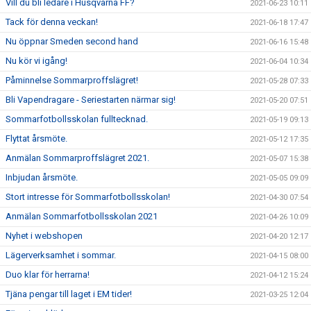
Vill du bli ledare i Husqvarna FF?
2021-06-23 10:11
Tack för denna veckan!
2021-06-18 17:47
Nu öppnar Smeden second hand
2021-06-16 15:48
Nu kör vi igång!
2021-06-04 10:34
Påminnelse Sommarproffslägret!
2021-05-28 07:33
Bli Vapendragare - Seriestarten närmar sig!
2021-05-20 07:51
Sommarfotbollsskolan fulltecknad.
2021-05-19 09:13
Flyttat årsmöte.
2021-05-12 17:35
Anmälan Sommarproffslägret 2021.
2021-05-07 15:38
Inbjudan årsmöte.
2021-05-05 09:09
Stort intresse för Sommarfotbollsskolan!
2021-04-30 07:54
Anmälan Sommarfotbollsskolan 2021
2021-04-26 10:09
Nyhet i webshopen
2021-04-20 12:17
Lägerverksamhet i sommar.
2021-04-15 08:00
Duo klar för herrarna!
2021-04-12 15:24
Tjäna pengar till laget i EM tider!
2021-03-25 12:04