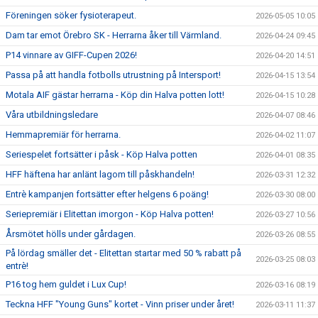
Föreningen söker fysioterapeut.
2026-05-05 10:05
Dam tar emot Örebro SK - Herrarna åker till Värmland.
2026-04-24 09:45
P14 vinnare av GIFF-Cupen 2026!
2026-04-20 14:51
Passa på att handla fotbolls utrustning på Intersport!
2026-04-15 13:54
Motala AIF gästar herrarna - Köp din Halva potten lott!
2026-04-15 10:28
Våra utbildningsledare
2026-04-07 08:46
Hemmapremiär för herrarna.
2026-04-02 11:07
Seriespelet fortsätter i påsk - Köp Halva potten
2026-04-01 08:35
HFF häftena har anlänt lagom till påskhandeln!
2026-03-31 12:32
Entrè kampanjen fortsätter efter helgens 6 poäng!
2026-03-30 08:00
Seriepremiär i Elitettan imorgon - Köp Halva potten!
2026-03-27 10:56
Årsmötet hölls under gårdagen.
2026-03-26 08:55
På lördag smäller det - Elitettan startar med 50 % rabatt på
2026-03-25 08:03
entrè!
P16 tog hem guldet i Lux Cup!
2026-03-16 08:19
Teckna HFF "Young Guns" kortet - Vinn priser under året!
2026-03-11 11:37