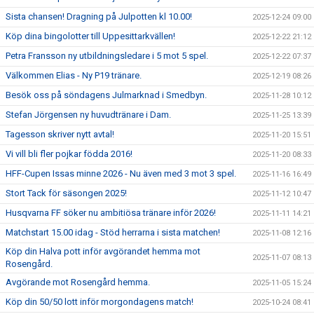
Sista chansen! Dragning på Julpotten kl 10.00!
2025-12-24 09:00
Köp dina bingolotter till Uppesittarkvällen!
2025-12-22 21:12
Petra Fransson ny utbildningsledare i 5 mot 5 spel.
2025-12-22 07:37
Välkommen Elias - Ny P19 tränare.
2025-12-19 08:26
Besök oss på söndagens Julmarknad i Smedbyn.
2025-11-28 10:12
Stefan Jörgensen ny huvudtränare i Dam.
2025-11-25 13:39
Tagesson skriver nytt avtal!
2025-11-20 15:51
Vi vill bli fler pojkar födda 2016!
2025-11-20 08:33
HFF-Cupen Issas minne 2026 - Nu även med 3 mot 3 spel.
2025-11-16 16:49
Stort Tack för säsongen 2025!
2025-11-12 10:47
Husqvarna FF söker nu ambitiösa tränare inför 2026!
2025-11-11 14:21
Matchstart 15.00 idag - Stöd herrarna i sista matchen!
2025-11-08 12:16
Köp din Halva pott inför avgörandet hemma mot
2025-11-07 08:13
Rosengård.
Avgörande mot Rosengård hemma.
2025-11-05 15:24
Köp din 50/50 lott inför morgondagens match!
2025-10-24 08:41