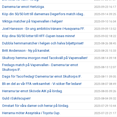
Damerna tar emot Hertzöga.
2025-09-23 16:17
Köp din 50/50 lott till damernas Degerfors match idag..
2025-09-14 09:25
Viktiga matcher på Vapenvallen i helgen!
2025-09-10 16:04
Joel Hansson - En ung ambitiös tränare i Husqvarna FF.
2025-09-09 13:52
Köp dina 50/50 lotter till HFF-Cupen Issas minne!
2025-09-02 18:22
Dubbla hemmamatcher i helgen och halva biljettpriset!
2025-08-26 08:45
Britt Andersson - Ny på kansliet.
2025-08-25 15:33
Skultorp hemma imorgon med Tacokväll på Vapenvallen!
2025-08-14 09:18
Fredags match på Vapenvallen - Damerna tar emot
2025-08-13 12:07
Skultorps IF.
Dags för Tacofredag! Damerna tar emot Skultorps IF.
2025-08-11 09:05
Bli en del av vår FFA verksamhet - Vi söker fler ledare!
2025-08-07 08:49
Herrarna tar emot Skövde AIK på lördag.
2025-08-05 09:26
Guld i Eskilscupen!
2025-08-04 09:32
Omstart för våra damer och herrar på lördag.
2025-07-29 10:44
Herrarna möter Assyriska i Toyota Cup.
2025-07-23 21:17