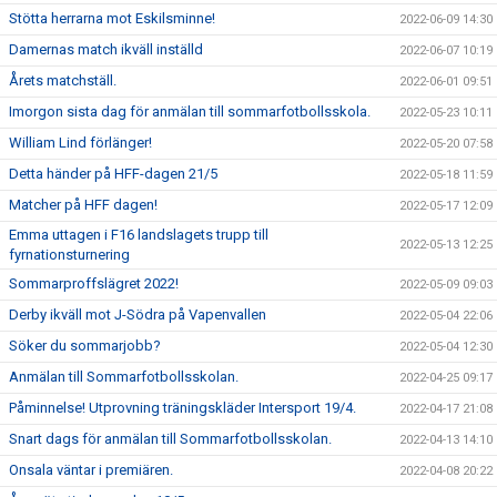
Stötta herrarna mot Eskilsminne!
2022-06-09 14:30
Damernas match ikväll inställd
2022-06-07 10:19
Årets matchställ.
2022-06-01 09:51
Imorgon sista dag för anmälan till sommarfotbollsskola.
2022-05-23 10:11
William Lind förlänger!
2022-05-20 07:58
Detta händer på HFF-dagen 21/5
2022-05-18 11:59
Matcher på HFF dagen!
2022-05-17 12:09
Emma uttagen i F16 landslagets trupp till
2022-05-13 12:25
fyrnationsturnering
Sommarproffslägret 2022!
2022-05-09 09:03
Derby ikväll mot J-Södra på Vapenvallen
2022-05-04 22:06
Söker du sommarjobb?
2022-05-04 12:30
Anmälan till Sommarfotbollsskolan.
2022-04-25 09:17
Påminnelse! Utprovning träningskläder Intersport 19/4.
2022-04-17 21:08
Snart dags för anmälan till Sommarfotbollsskolan.
2022-04-13 14:10
Onsala väntar i premiären.
2022-04-08 20:22