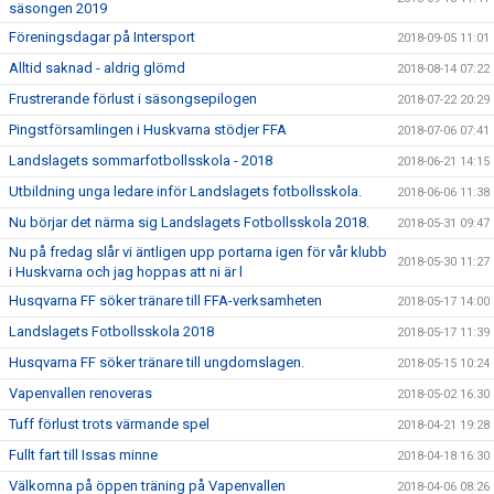
säsongen 2019
Föreningsdagar på Intersport
2018-09-05 11:01
Alltid saknad - aldrig glömd
2018-08-14 07:22
Frustrerande förlust i säsongsepilogen
2018-07-22 20:29
Pingstförsamlingen i Huskvarna stödjer FFA
2018-07-06 07:41
Landslagets sommarfotbollsskola - 2018
2018-06-21 14:15
Utbildning unga ledare inför Landslagets fotbollsskola.
2018-06-06 11:38
Nu börjar det närma sig Landslagets Fotbollsskola 2018.
2018-05-31 09:47
Nu på fredag slår vi äntligen upp portarna igen för vår klubb
2018-05-30 11:27
i Huskvarna och jag hoppas att ni är l
Husqvarna FF söker tränare till FFA-verksamheten
2018-05-17 14:00
Landslagets Fotbollsskola 2018
2018-05-17 11:39
Husqvarna FF söker tränare till ungdomslagen.
2018-05-15 10:24
Vapenvallen renoveras
2018-05-02 16:30
Tuff förlust trots värmande spel
2018-04-21 19:28
Fullt fart till Issas minne
2018-04-18 16:30
Välkomna på öppen träning på Vapenvallen
2018-04-06 08:26