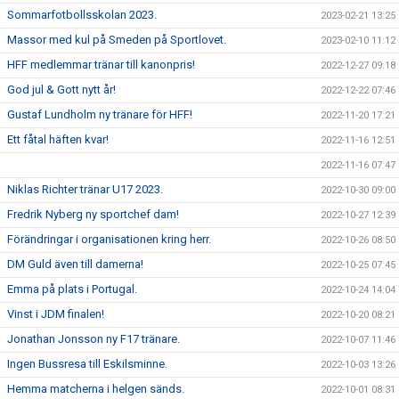
Sommarfotbollsskolan 2023.
2023-02-21 13:25
Massor med kul på Smeden på Sportlovet.
2023-02-10 11:12
HFF medlemmar tränar till kanonpris!
2022-12-27 09:18
God jul & Gott nytt år!
2022-12-22 07:46
Gustaf Lundholm ny tränare för HFF!
2022-11-20 17:21
Ett fåtal häften kvar!
2022-11-16 12:51
2022-11-16 07:47
Niklas Richter tränar U17 2023.
2022-10-30 09:00
Fredrik Nyberg ny sportchef dam!
2022-10-27 12:39
Förändringar i organisationen kring herr.
2022-10-26 08:50
DM Guld även till damerna!
2022-10-25 07:45
Emma på plats i Portugal.
2022-10-24 14:04
Vinst i JDM finalen!
2022-10-20 08:21
Jonathan Jonsson ny F17 tränare.
2022-10-07 11:46
Ingen Bussresa till Eskilsminne.
2022-10-03 13:26
Hemma matcherna i helgen sänds.
2022-10-01 08:31