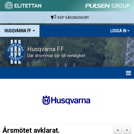
KÖP SÄSONGSKORT
HUSQVARNA FF
LOGGA IN
Husqvarna FF
Där drömmar blir till verklighet
HEM
NYHETER
VAPENVALLEN
SÄSONGSKORT OCH MATCHBILJETTER.
Årsmötet avklarat.
<
>