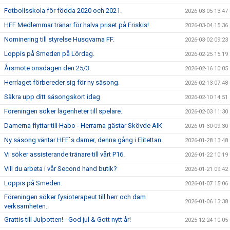
Fotbollsskola för födda 2020 och 2021.
2026-03-05 13:47
HFF Medlemmar tränar för halva priset på Friskis!
2026-03-04 15:36
Nominering till styrelse Husqvarna FF.
2026-03-02 09:23
Loppis på Smeden på Lördag.
2026-02-25 15:19
Årsmöte onsdagen den 25/3.
2026-02-16 10:05
Herrlaget förbereder sig för ny säsong.
2026-02-13 07:48
Säkra upp ditt säsongskort idag
2026-02-10 14:51
Föreningen söker lägenheter till spelare.
2026-02-03 11:30
Damerna flyttar till Habo - Herrarna gästar Skövde AIK
2026-01-30 09:30
Ny säsong väntar HFF`s damer, denna gång i Elitettan.
2026-01-28 13:48
Vi söker assisterande tränare till vårt P16.
2026-01-22 10:19
Vill du arbeta i vår Second hand butik?
2026-01-21 09:42
Loppis på Smeden.
2026-01-07 15:06
Föreningen söker fysioterapeut till herr och dam
2026-01-06 13:38
verksamheten.
Grattis till Julpotten! - God jul & Gott nytt år!
2025-12-24 10:05