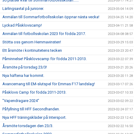
30 platser kvar till Sommarfotbollsskolan......
2023-05-17 14:21
Lärlingsavtal på juniorer.
2023-05-04 14:09
Anmälan till Sommarfotbollsskolan öppnar nästa vecka!
2023-04-25 14:20
Lyckad Påsklovscamp!
2023-04-11 21:58
Anmälan till fotbollsskolan 2023 för födda 2017.
2023-04-08 08:57
Stötta oss genom Hemmavinsten!
2023-03-29 15:03
Ett årsmöte i kontinuitetens tecken
2023-03-23 20:47
Påminnelse! Påsklovscamp för födda 2011-2013.
2023-03-22 07:39
Årsmöte på torsdag 23/3!
2023-03-21 20:26
Nya häftena har kommit.
2023-03-20 11:28
Avancemang till EM-slutspel för Emmas F17 landslag!
2023-03-17 07:26
Påsklovs Camp för födda 2011-2013.
2023-03-07 10:33
"Vapendragare 2024"
2023-03-02 09:22
Påfyllning till HFF Secondhanden.
2023-02-24 07:17
Nya HFF träningskläder på Intersport.
2023-02-23 12:42
Årsmöte torsdagen den 23/3.
2023-02-22 16:50