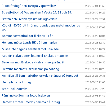
"Taco fredag" den 15/8 på Vapenvallen!
2025-07-04 14:52
Streetfotboll på Vapenvallen 4 Vecka 27, 28 och 29.
2025-06-30 16:29
Stefan och Fredrik nya utbildningsledare.
2025-06-27 07:54
Köp din 50/50 lott inför morgondagens match mot Lunds
2025-06-25 17:03
BK.
Sommarlovsfotboll för flickor 6-11 år!
2025-06-23 13:04
Herrarna möter Lunds BK på hemmaplan
2025-06-23 12:30
Missa inte dagens seriefinal mot Enskede!
2025-06-15 10:27
Köp din Halva potten lott nu till Enskede matchen!
2025-06-11 10:56
Seriefinal mot Enskede - Halva priset på Entrè!
2025-06-10 16:30
Herrarna tar emot Oskarshamn på söndag.
2025-05-29 18:23
Anmälan till Sommarfotbollsskolan stänger på torsdag!
2025-05-26 09:33
Derbydags på lördag !
2025-05-20 12:03
Stort Tack Zourab!
2025-05-20 07:23
Påminnelse Sommarfotbollsskolan
2025-05-08 14:49
Damerna möter Smedby hemma på lördag.
2025-04-30 15:44