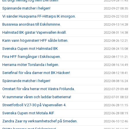
Ett ungt herrlag tog hem DM titeln!
2022-09-28 11:45
Spännande matcher i helgen!
2022-09-27 08:35
Vi sänder Husqvarna FF-Hittarps IK imorgon.
2022-09-22 10:03
Bussresa anordnas till Eskilsminne.
2022-09-13 14:28
Halmstad BK gästar Vapenvallen ikväll.
2022-08-31 14:38
Karin vann högvinsten! HFF sålde lotten.
2022-08-26 12:21
Svenska Cupen mot Halmstad BK
2022-08-24 15:08
Fina HFF framgångar i Eskilscupen.
2022-08-17 11:21
Herrarna möter Torslanda i helgen.
2022-08-16 14:49
Seriefinal för våra damer mot BK Häcken!
2022-08-12 18:41
Spännande matcher i helgen!
2022-08-08 16:24
Omstart för våra herrar mot Västra Frölunda.
2022-07-29 09:48
Vi summerar våren och laddar batterierna!
2022-07-01 08:53
Streetfotboll V.27-30 på Vapenvallen 4.
2022-06-28 11:15
Svenska Cupen mot Motala AIF
2022-06-28 08:19
Zandra Zaar ny verksamhetschef på Smeden.
2022-06-10 12:46