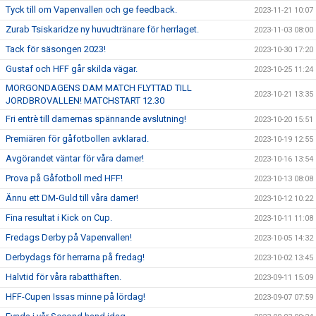
Tyck till om Vapenvallen och ge feedback.
2023-11-21 10:07
Zurab Tsiskaridze ny huvudtränare för herrlaget.
2023-11-03 08:00
Tack för säsongen 2023!
2023-10-30 17:20
Gustaf och HFF går skilda vägar.
2023-10-25 11:24
MORGONDAGENS DAM MATCH FLYTTAD TILL
2023-10-21 13:35
JORDBROVALLEN! MATCHSTART 12.30
Fri entrè till damernas spännande avslutning!
2023-10-20 15:51
Premiären för gåfotbollen avklarad.
2023-10-19 12:55
Avgörandet väntar för våra damer!
2023-10-16 13:54
Prova på Gåfotboll med HFF!
2023-10-13 08:08
Ännu ett DM-Guld till våra damer!
2023-10-12 10:22
Fina resultat i Kick on Cup.
2023-10-11 11:08
Fredags Derby på Vapenvallen!
2023-10-05 14:32
Derbydags för herrarna på fredag!
2023-10-02 13:45
Halvtid för våra rabatthäften.
2023-09-11 15:09
HFF-Cupen Issas minne på lördag!
2023-09-07 07:59