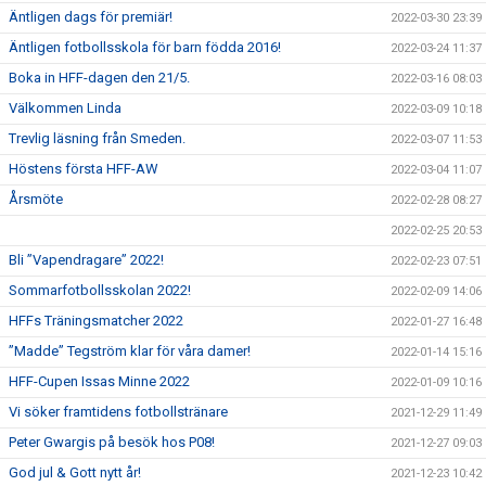
Äntligen dags för premiär!
2022-03-30 23:39
Äntligen fotbollsskola för barn födda 2016!
2022-03-24 11:37
Boka in HFF-dagen den 21/5.
2022-03-16 08:03
Välkommen Linda
2022-03-09 10:18
Trevlig läsning från Smeden.
2022-03-07 11:53
Höstens första HFF-AW
2022-03-04 11:07
Årsmöte
2022-02-28 08:27
2022-02-25 20:53
Bli ”Vapendragare” 2022!
2022-02-23 07:51
Sommarfotbollsskolan 2022!
2022-02-09 14:06
HFFs Träningsmatcher 2022
2022-01-27 16:48
”Madde” Tegström klar för våra damer!
2022-01-14 15:16
HFF-Cupen Issas Minne 2022
2022-01-09 10:16
Vi söker framtidens fotbollstränare
2021-12-29 11:49
Peter Gwargis på besök hos P08!
2021-12-27 09:03
God jul & Gott nytt år!
2021-12-23 10:42