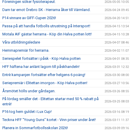
Föreningen söker fysioterapeut.
2026-05-05 10:05
Dam tar emot Örebro SK - Herrarna åker till Värmland.
2026-04-24 09:45
P14 vinnare av GIFF-Cupen 2026!
2026-04-20 14:51
Passa på att handla fotbolls utrustning på Intersport!
2026-04-15 13:54
Motala AIF gästar herrarna - Köp din Halva potten lott!
2026-04-15 10:28
Våra utbildningsledare
2026-04-07 08:46
Hemmapremiär för herrarna.
2026-04-02 11:07
Seriespelet fortsätter i påsk - Köp Halva potten
2026-04-01 08:35
HFF häftena har anlänt lagom till påskhandeln!
2026-03-31 12:32
Entrè kampanjen fortsätter efter helgens 6 poäng!
2026-03-30 08:00
Seriepremiär i Elitettan imorgon - Köp Halva potten!
2026-03-27 10:56
Årsmötet hölls under gårdagen.
2026-03-26 08:55
På lördag smäller det - Elitettan startar med 50 % rabatt på
2026-03-25 08:03
entrè!
P16 tog hem guldet i Lux Cup!
2026-03-16 08:19
Teckna HFF "Young Guns" kortet - Vinn priser under året!
2026-03-11 11:37
Planera in Sommarfotbollsskolan 2026!
2026-03-09 09:16