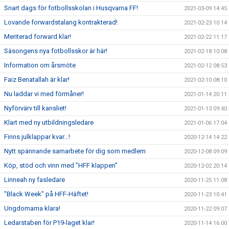
Snart dags för fotbollsskolan i Husqvarna FF!
2021-03-09 14:45
Lovande forwardstalang kontrakterad!
2021-02-23 10:14
Meriterad forward klar!
2021-02-22 11:17
Säsongens nya fotbollsskor är här!
2021-02-18 10:08
Information om årsmöte
2021-02-12 08:53
Faiz Benatallah är klar!
2021-02-10 08:10
Nu laddar vi med förmåner!
2021-01-14 20:11
Nyförvärv till kansliet!
2021-01-13 09:40
Klart med ny utbildningsledare
2021-01-06 17:04
Finns julklappar kvar...!
2020-12-14 14:22
Nytt spännande samarbete för dig som medlem
2020-12-08 09:09
Köp, stöd och vinn med ”HFF klappen”
2020-12-02 20:14
Linneah ny fasledare
2020-11-25 11:08
"Black Week" på HFF-Häftet!
2020-11-23 10:41
Ungdomarna klara!
2020-11-22 09:07
Ledarstaben för P19-laget klar!
2020-11-14 16:00