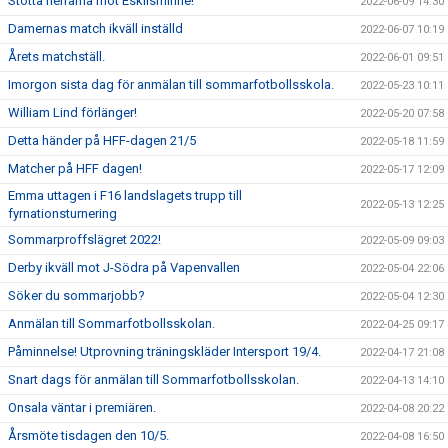
Stötta herrarna mot Eskilsminne!
2022-06-09 14:30
Damernas match ikväll inställd
2022-06-07 10:19
Årets matchställ.
2022-06-01 09:51
Imorgon sista dag för anmälan till sommarfotbollsskola.
2022-05-23 10:11
William Lind förlänger!
2022-05-20 07:58
Detta händer på HFF-dagen 21/5
2022-05-18 11:59
Matcher på HFF dagen!
2022-05-17 12:09
Emma uttagen i F16 landslagets trupp till
2022-05-13 12:25
fyrnationsturnering
Sommarproffslägret 2022!
2022-05-09 09:03
Derby ikväll mot J-Södra på Vapenvallen
2022-05-04 22:06
Söker du sommarjobb?
2022-05-04 12:30
Anmälan till Sommarfotbollsskolan.
2022-04-25 09:17
Påminnelse! Utprovning träningskläder Intersport 19/4.
2022-04-17 21:08
Snart dags för anmälan till Sommarfotbollsskolan.
2022-04-13 14:10
Onsala väntar i premiären.
2022-04-08 20:22
Årsmöte tisdagen den 10/5.
2022-04-08 16:50