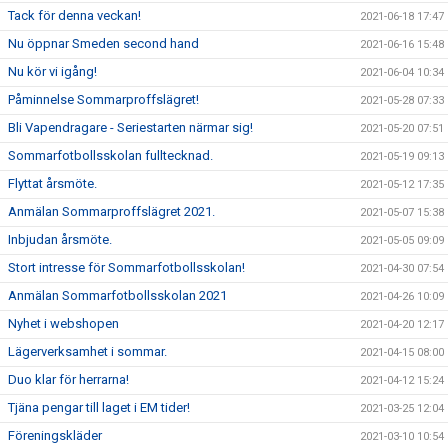
Tack för denna veckan!
2021-06-18 17:47
Nu öppnar Smeden second hand
2021-06-16 15:48
Nu kör vi igång!
2021-06-04 10:34
Påminnelse Sommarproffslägret!
2021-05-28 07:33
Bli Vapendragare - Seriestarten närmar sig!
2021-05-20 07:51
Sommarfotbollsskolan fulltecknad.
2021-05-19 09:13
Flyttat årsmöte.
2021-05-12 17:35
Anmälan Sommarproffslägret 2021.
2021-05-07 15:38
Inbjudan årsmöte.
2021-05-05 09:09
Stort intresse för Sommarfotbollsskolan!
2021-04-30 07:54
Anmälan Sommarfotbollsskolan 2021
2021-04-26 10:09
Nyhet i webshopen
2021-04-20 12:17
Lägerverksamhet i sommar.
2021-04-15 08:00
Duo klar för herrarna!
2021-04-12 15:24
Tjäna pengar till laget i EM tider!
2021-03-25 12:04
Föreningskläder
2021-03-10 10:54