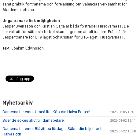
samt praktik för tränarna och föreläsning om Valencias verksamhet för
Akademicheferna.
"VAPENDRAGARE 2026"
Unga tränare fick möjligheten
FRITIDSKORTET/AVGIFTER
Jesper Svensson och Kristian Gajta är båda fostrade i Husqvarna FF. De
har valt att fortsätta sin fotbollskarriär genom att bli tränare. Från i år är
Jesper tränare för U19 laget och Kristian för U16-laget i Husqvarna FF.
Text: Joakim Edvinsson
Nyhetsarkiv
Damerna tar emot Umeå IK - Köp din Halva Potten!
2026-08-05 15:01
Boende sökes akut till damspelare!
2026-08-02 16:11
Damerna tar emot Blåvitt på lördag! - Säkra din biljett och
2026-07-22 10:50
Halva Pott!