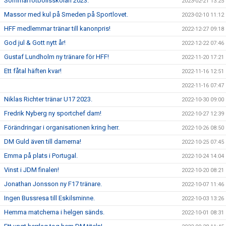
Sommarfotbollsskolan 2023.
2023-02-21 13:25
Massor med kul på Smeden på Sportlovet.
2023-02-10 11:12
HFF medlemmar tränar till kanonpris!
2022-12-27 09:18
God jul & Gott nytt år!
2022-12-22 07:46
Gustaf Lundholm ny tränare för HFF!
2022-11-20 17:21
Ett fåtal häften kvar!
2022-11-16 12:51
2022-11-16 07:47
Niklas Richter tränar U17 2023.
2022-10-30 09:00
Fredrik Nyberg ny sportchef dam!
2022-10-27 12:39
Förändringar i organisationen kring herr.
2022-10-26 08:50
DM Guld även till damerna!
2022-10-25 07:45
Emma på plats i Portugal.
2022-10-24 14:04
Vinst i JDM finalen!
2022-10-20 08:21
Jonathan Jonsson ny F17 tränare.
2022-10-07 11:46
Ingen Bussresa till Eskilsminne.
2022-10-03 13:26
Hemma matcherna i helgen sänds.
2022-10-01 08:31