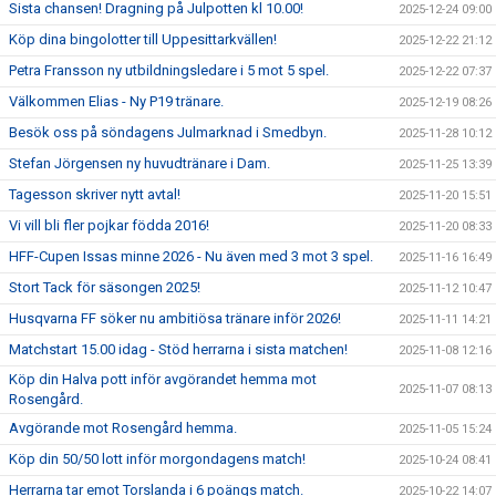
Sista chansen! Dragning på Julpotten kl 10.00!
2025-12-24 09:00
Köp dina bingolotter till Uppesittarkvällen!
2025-12-22 21:12
Petra Fransson ny utbildningsledare i 5 mot 5 spel.
2025-12-22 07:37
Välkommen Elias - Ny P19 tränare.
2025-12-19 08:26
Besök oss på söndagens Julmarknad i Smedbyn.
2025-11-28 10:12
Stefan Jörgensen ny huvudtränare i Dam.
2025-11-25 13:39
Tagesson skriver nytt avtal!
2025-11-20 15:51
Vi vill bli fler pojkar födda 2016!
2025-11-20 08:33
HFF-Cupen Issas minne 2026 - Nu även med 3 mot 3 spel.
2025-11-16 16:49
Stort Tack för säsongen 2025!
2025-11-12 10:47
Husqvarna FF söker nu ambitiösa tränare inför 2026!
2025-11-11 14:21
Matchstart 15.00 idag - Stöd herrarna i sista matchen!
2025-11-08 12:16
Köp din Halva pott inför avgörandet hemma mot
2025-11-07 08:13
Rosengård.
Avgörande mot Rosengård hemma.
2025-11-05 15:24
Köp din 50/50 lott inför morgondagens match!
2025-10-24 08:41
Herrarna tar emot Torslanda i 6 poängs match.
2025-10-22 14:07