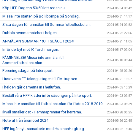
Köp HFF-Dagens 50/50 lott redan nu!
2024-06-04 08:42
Missa inte starten på Bollibompa på Söndag!
2024-05-31 14:17
Sista dagen för anmälan till Sommarfotbollsskolan!
2024-05-24 09:52
Dubbla hemmamatcher i helgen!
2024-05-22 22:06
ANMÄLAN SOMMARPROFFSLÄGER 2024!
2024-05-21 11:05
Inför derbyt mot IK Tord imorgon.
2024-05-17 07:04
PÅMINNELSE! Missa inte anmälan till
2024-05-10 08:44
Sommarfotbollsskolan.
Föreningsdagar på Intersport.
2024-04-25 07:26
Husqvarna FF-talang uttagen till EM-truppen
2024-04-21 16:57
I helgen går damerna in i hetluften.
2024-04-05 10:29
Beställ våra HFF kläder inför säsongen på Intersport.
2024-04-03 09:57
Missa inte anmälan till fotbollsskolan för födda 2018-2019.
2024-04-03 08:39
Ikväll smäller det - Hemmapremiär för herrarna.
2024-03-28 06:25
Noterat från årsmötet 2024
2024-03-26 20:45
HFF ingår nytt samarbete med HusmanHagberg.
2024-03-22 15:45