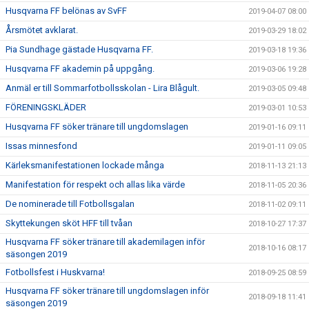
Husqvarna FF belönas av SvFF
2019-04-07 08:00
Årsmötet avklarat.
2019-03-29 18:02
Pia Sundhage gästade Husqvarna FF.
2019-03-18 19:36
Husqvarna FF akademin på uppgång.
2019-03-06 19:28
Anmäl er till Sommarfotbollsskolan - Lira Blågult.
2019-03-05 09:48
FÖRENINGSKLÄDER
2019-03-01 10:53
Husqvarna FF söker tränare till ungdomslagen
2019-01-16 09:11
Issas minnesfond
2019-01-11 09:05
Kärleksmanifestationen lockade många
2018-11-13 21:13
Manifestation för respekt och allas lika värde
2018-11-05 20:36
De nominerade till Fotbollsgalan
2018-11-02 09:11
Skyttekungen sköt HFF till tvåan
2018-10-27 17:37
Husqvarna FF söker tränare till akademilagen inför
2018-10-16 08:17
säsongen 2019
Fotbollsfest i Huskvarna!
2018-09-25 08:59
Husqvarna FF söker tränare till ungdomslagen inför
2018-09-18 11:41
säsongen 2019