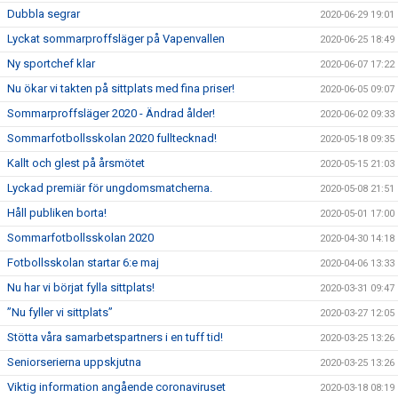
Dubbla segrar
2020-06-29 19:01
Lyckat sommarproffsläger på Vapenvallen
2020-06-25 18:49
Ny sportchef klar
2020-06-07 17:22
Nu ökar vi takten på sittplats med fina priser!
2020-06-05 09:07
Sommarproffsläger 2020 - Ändrad ålder!
2020-06-02 09:33
Sommarfotbollsskolan 2020 fulltecknad!
2020-05-18 09:35
Kallt och glest på årsmötet
2020-05-15 21:03
Lyckad premiär för ungdomsmatcherna.
2020-05-08 21:51
Håll publiken borta!
2020-05-01 17:00
Sommarfotbollsskolan 2020
2020-04-30 14:18
Fotbollsskolan startar 6:e maj
2020-04-06 13:33
Nu har vi börjat fylla sittplats!
2020-03-31 09:47
”Nu fyller vi sittplats”
2020-03-27 12:05
Stötta våra samarbetspartners i en tuff tid!
2020-03-25 13:26
Seniorserierna uppskjutna
2020-03-25 13:26
Viktig information angående coronaviruset
2020-03-18 08:19