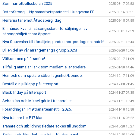
Sommarfotbollsskolan 2025
2025-03-17 07:53
OsteoStrong – Ny samarbetspartner til Husqvarna FF
2025-03-16 09:51
Herrarna tar emot Åtvidaberg idag.
2025-03-15 07:55
En månad kvar till säsongsstart - försäljningen av
2025-03-01 12:59
säsongsbiljetter har öppnat
Nya Souvenirer till försäljning under morgondagens match!
2025-02-21 16:44
Bli en del av vår arrangemangs grupp 2025!
2025-02-20 10:06
Välkommen på årsmöte!
2025-02-17 11:09
Tillfällig anmälan länk som medlem eller spelare.
2025-01-30 14:46
Herr och dam spelare söker lägenhet/boende.
2024-12-17 11:09
Beställ din julklapp på Intersport.
2024-12-08 21:45
Black friday på Intersport
2024-11-27 07:35
Sebastian och Mikael går in i tränarroller.
2024-11-21 13:49
Förändringar i P19 tränarteamet till 2025.
2024-11-18 13:58
Nya tränare för P17 klara.
2024-11-16 08:22
Tränare och utbildningsledare sökes till ungdom.
2024-10-28 13:27
Spännande länsderby avslutar för damerna!
2024-10-25 14:00