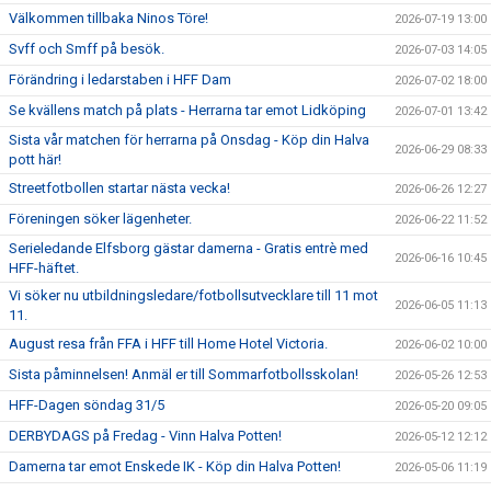
Välkommen tillbaka Ninos Töre!
2026-07-19 13:00
Svff och Smff på besök.
2026-07-03 14:05
Förändring i ledarstaben i HFF Dam
2026-07-02 18:00
Se kvällens match på plats - Herrarna tar emot Lidköping
2026-07-01 13:42
Sista vår matchen för herrarna på Onsdag - Köp din Halva
2026-06-29 08:33
pott här!
Streetfotbollen startar nästa vecka!
2026-06-26 12:27
Föreningen söker lägenheter.
2026-06-22 11:52
Serieledande Elfsborg gästar damerna - Gratis entrè med
2026-06-16 10:45
HFF-häftet.
Vi söker nu utbildningsledare/fotbollsutvecklare till 11 mot
2026-06-05 11:13
11.
August resa från FFA i HFF till Home Hotel Victoria.
2026-06-02 10:00
Sista påminnelsen! Anmäl er till Sommarfotbollsskolan!
2026-05-26 12:53
HFF-Dagen söndag 31/5
2026-05-20 09:05
DERBYDAGS på Fredag - Vinn Halva Potten!
2026-05-12 12:12
Damerna tar emot Enskede IK - Köp din Halva Potten!
2026-05-06 11:19