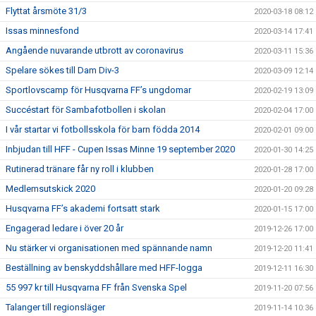
Flyttat årsmöte 31/3
2020-03-18 08:12
Issas minnesfond
2020-03-14 17:41
Angående nuvarande utbrott av coronavirus
2020-03-11 15:36
Spelare sökes till Dam Div-3
2020-03-09 12:14
Sportlovscamp för Husqvarna FF’s ungdomar
2020-02-19 13:09
Succéstart för Sambafotbollen i skolan
2020-02-04 17:00
I vår startar vi fotbollsskola för barn födda 2014
2020-02-01 09:00
Inbjudan till HFF - Cupen Issas Minne 19 september 2020
2020-01-30 14:25
Rutinerad tränare får ny roll i klubben
2020-01-28 17:00
Medlemsutskick 2020
2020-01-20 09:28
Husqvarna FF’s akademi fortsatt stark
2020-01-15 17:00
Engagerad ledare i över 20 år
2019-12-26 17:00
Nu stärker vi organisationen med spännande namn
2019-12-20 11:41
Beställning av benskyddshållare med HFF-logga
2019-12-11 16:30
55 997 kr till Husqvarna FF från Svenska Spel
2019-11-20 07:56
Talanger till regionsläger
2019-11-14 10:36