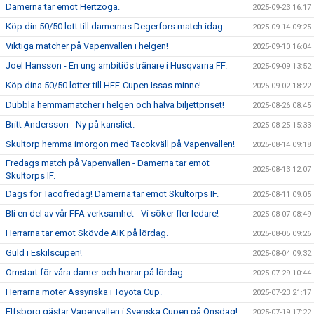
Damerna tar emot Hertzöga.
2025-09-23 16:17
Köp din 50/50 lott till damernas Degerfors match idag..
2025-09-14 09:25
Viktiga matcher på Vapenvallen i helgen!
2025-09-10 16:04
Joel Hansson - En ung ambitiös tränare i Husqvarna FF.
2025-09-09 13:52
Köp dina 50/50 lotter till HFF-Cupen Issas minne!
2025-09-02 18:22
Dubbla hemmamatcher i helgen och halva biljettpriset!
2025-08-26 08:45
Britt Andersson - Ny på kansliet.
2025-08-25 15:33
Skultorp hemma imorgon med Tacokväll på Vapenvallen!
2025-08-14 09:18
Fredags match på Vapenvallen - Damerna tar emot
2025-08-13 12:07
Skultorps IF.
Dags för Tacofredag! Damerna tar emot Skultorps IF.
2025-08-11 09:05
Bli en del av vår FFA verksamhet - Vi söker fler ledare!
2025-08-07 08:49
Herrarna tar emot Skövde AIK på lördag.
2025-08-05 09:26
Guld i Eskilscupen!
2025-08-04 09:32
Omstart för våra damer och herrar på lördag.
2025-07-29 10:44
Herrarna möter Assyriska i Toyota Cup.
2025-07-23 21:17
Elfsborg gästar Vapenvallen i Svenska Cupen på Onsdag!
2025-07-19 17:22