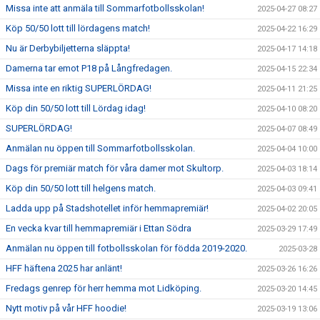
Missa inte att anmäla till Sommarfotbollsskolan!
2025-04-27 08:27
Köp 50/50 lott till lördagens match!
2025-04-22 16:29
Nu är Derbybiljetterna släppta!
2025-04-17 14:18
Damerna tar emot P18 på Långfredagen.
2025-04-15 22:34
Missa inte en riktig SUPERLÖRDAG!
2025-04-11 21:25
Köp din 50/50 lott till Lördag idag!
2025-04-10 08:20
SUPERLÖRDAG!
2025-04-07 08:49
Anmälan nu öppen till Sommarfotbollsskolan.
2025-04-04 10:00
Dags för premiär match för våra damer mot Skultorp.
2025-04-03 18:14
Köp din 50/50 lott till helgens match.
2025-04-03 09:41
Ladda upp på Stadshotellet inför hemmapremiär!
2025-04-02 20:05
En vecka kvar till hemmapremiär i Ettan Södra
2025-03-29 17:49
Anmälan nu öppen till fotbollsskolan för födda 2019-2020.
2025-03-28
HFF häftena 2025 har anlänt!
2025-03-26 16:26
Fredags genrep för herr hemma mot Lidköping.
2025-03-20 14:45
Nytt motiv på vår HFF hoodie!
2025-03-19 13:06