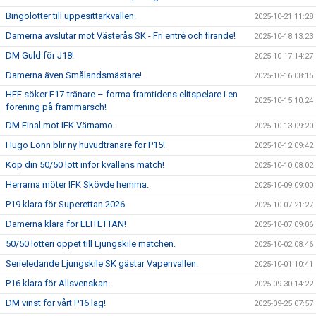
Bingolotter till uppesittarkvällen.
2025-10-21 11:28
Damerna avslutar mot Västerås SK - Fri entrè och firande!
2025-10-18 13:23
DM Guld för J18!
2025-10-17 14:27
Damerna även Smålandsmästare!
2025-10-16 08:15
HFF söker F17-tränare – forma framtidens elitspelare i en
2025-10-15 10:24
förening på frammarsch!
DM Final mot IFK Värnamo.
2025-10-13 09:20
Hugo Lönn blir ny huvudtränare för P15!
2025-10-12 09:42
Köp din 50/50 lott inför kvällens match!
2025-10-10 08:02
Herrarna möter IFK Skövde hemma.
2025-10-09 09:00
P19 klara för Superettan 2026
2025-10-07 21:27
Damerna klara för ELITETTAN!
2025-10-07 09:06
50/50 lotteri öppet till Ljungskile matchen.
2025-10-02 08:46
Serieledande Ljungskile SK gästar Vapenvallen.
2025-10-01 10:41
P16 klara för Allsvenskan.
2025-09-30 14:22
DM vinst för vårt P16 lag!
2025-09-25 07:57