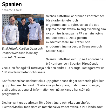
FÖRENINGSKALENDER
Spanien
2018-02-14 20:54
BILDGALLERI
Svensk elitfotboll anordnade konferenser
för akademichefer och
DOKUMENT
ungdomstränare. Syftet var att dra upp
linjerna för hur svensk talangutveckling ska
FÖRENINGENS MATCHER
ske om tre år. usqvarna FF var naturligtvis
representerade. Detta genom
akademichefen Emil Fritzell och
SPONSORER
ungdomstränarna Jesper Svensson och
Emil Fritzell, Kristian Gajta och
Kristian Gajta.
Jesper Svensson lärde sig
INTERSPORT
mycket i Spanien.
Svensk Elitfotboll och Tipselit anordnade
två konferenser i Spanien föregående
ISSA ISKANDERS MINNESFOND
vecka. en förlagd till Torrevieja och den andra i La Manga. Deltagare var ca
180 akademichefer och tränare
.
BOKA DIN HEMMAVINSTLOTT SMIDIGT HÄR
Konferensen har inneburit olika uppgifter dessa dagar beroende på vilken
grupp tränaren har varit i. Spelaranalys, teoripass, matchgenomgångar,
BÖRJA SPELA FOTBOLL I HUSQVARNA FF
utvärderingar, generell information och nätverkande har stått på
programmet.
BLÅ TRÅDEN
Det har varit grupparbeten för både tränare och Akademichefer.
HFF´S VÄRDEGRUND
Exempelvis fick man göra en matchanalys av det svenska P17-landslaget