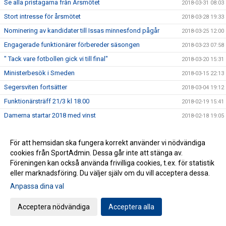
Se alla pristagarna från Årsmötet
2018-03-31 08:03
Stort intresse för årsmötet
2018-03-28 19:33
Nominering av kandidater till Issas minnesfond pågår
2018-03-25 12:00
Engagerade funktionärer förbereder säsongen
2018-03-23 07:58
" Tack vare fotbollen gick vi till final"
2018-03-20 15:31
Ministerbesök i Smeden
2018-03-15 22:13
Segersviten fortsätter
2018-03-04 19:12
Funktionärsträff 21/3 kl 18.00
2018-02-19 15:41
Damerna startar 2018 med vinst
2018-02-18 19:05
Matcher i helgen
2018-02-17 07:51
För att hemsidan ska fungera korrekt använder vi nödvändiga
Ungdomstränare på utbildning i Spanien
2018-02-14 20:54
cookies från SportAdmin. Dessa går inte att stänga av.
Information om Issas minnesfond
2018-02-14 07:15
Föreningen kan också använda frivilliga cookies, t.ex. för statistik
Två unga talanger förstärker HFF
eller marknadsföring. Du väljer själv om du vill acceptera dessa.
2018-02-12 16:30
C-Diplom i Smålands FF regi.
Anpassa dina val
2018-01-15 16:07
2017 i bilder och (lite) text
2017-12-31 15:00
Acceptera nödvändiga
Acceptera alla
Spännande Akademichef klar
2017-12-22 05:58