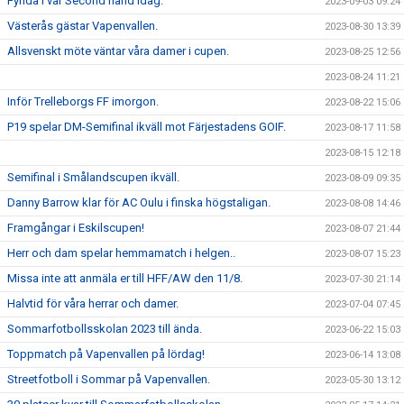
Fynda i vår Second hand idag.
2023-09-03 09:24
Västerås gästar Vapenvallen.
2023-08-30 13:39
Allsvenskt möte väntar våra damer i cupen.
2023-08-25 12:56
2023-08-24 11:21
Inför Trelleborgs FF imorgon.
2023-08-22 15:06
P19 spelar DM-Semifinal ikväll mot Färjestadens GOIF.
2023-08-17 11:58
2023-08-15 12:18
Semifinal i Smålandscupen ikväll.
2023-08-09 09:35
Danny Barrow klar för AC Oulu i finska högstaligan.
2023-08-08 14:46
Framgångar i Eskilscupen!
2023-08-07 21:44
Herr och dam spelar hemmamatch i helgen..
2023-08-07 15:23
Missa inte att anmäla er till HFF/AW den 11/8.
2023-07-30 21:14
Halvtid för våra herrar och damer.
2023-07-04 07:45
Sommarfotbollsskolan 2023 till ända.
2023-06-22 15:03
Toppmatch på Vapenvallen på lördag!
2023-06-14 13:08
Streetfotboll i Sommar på Vapenvallen.
2023-05-30 13:12