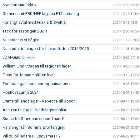
Nya coronadirektiv.
2021-12-23 08:32
Gemensamt EBK/HFF lag i en F17 satsning.
2021-12-13 11:04
Förlängt avtal med Friskis & Svettis.
2021-12-11 08:51
Tack för säsongen 2021!
2021-12-03 20:54
Nu spänner vi bågen
2021-11-12 07:03
Nu startar träningen för flickor födda 2014/2015.
2021-11-01 19:30
JDM-Guld till HFF!
2021-10-29 07:15
William Lind uttagen till regionalt läger.
2021-10-25 07:59
Finns fortfarande häften kvar!
2021-10-19 11:23
Förändringar inom herr organisationen.
2021-10-08 17:52
Höstlovscamp 2021
2021-10-07 11:45
Emma till landslaget - Rebecca till Bosön!
2021-09-17 19:53
Ännu en talang till landslagssamling
2021-08-20 12:20
Succé för Smedens second hand!
2021-08-14 17:52
Hälsning från Sommarproffslägret
2021-06-27 20:57
Vill du bli ledare i Husqvarna FF?
2021-06-23 10:11