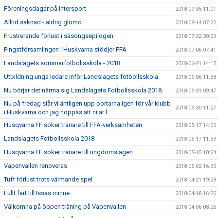
Föreningsdagar på Intersport
2018-09-05 11:01
Alltid saknad - aldrig glömd
2018-08-14 07:22
Frustrerande förlust i säsongsepilogen
2018-07-22 20:29
Pingstförsamlingen i Huskvarna stödjer FFA
2018-07-06 07:41
Landslagets sommarfotbollsskola - 2018
2018-06-21 14:15
Utbildning unga ledare inför Landslagets fotbollsskola.
2018-06-06 11:38
Nu börjar det närma sig Landslagets Fotbollsskola 2018.
2018-05-31 09:47
Nu på fredag slår vi äntligen upp portarna igen för vår klubb
2018-05-30 11:27
i Huskvarna och jag hoppas att ni är l
Husqvarna FF söker tränare till FFA-verksamheten
2018-05-17 14:00
Landslagets Fotbollsskola 2018
2018-05-17 11:39
Husqvarna FF söker tränare till ungdomslagen.
2018-05-15 10:24
Vapenvallen renoveras
2018-05-02 16:30
Tuff förlust trots värmande spel
2018-04-21 19:28
Fullt fart till Issas minne
2018-04-18 16:30
Välkomna på öppen träning på Vapenvallen
2018-04-06 08:26