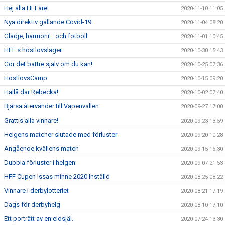
Hej alla HFFare!
2020-11-10 11:05
Nya direktiv gällande Covid-19.
2020-11-04 08:20
Glädje, harmoni… och fotboll
2020-11-01 10:45
HFF:s höstlovsläger
2020-10-30 15:43
Gör det bättre själv om du kan!
2020-10-25 07:36
HöstlovsCamp
2020-10-15 09:20
Hallå där Rebecka!
2020-10-02 07:40
Bjärsa återvänder till Vapenvallen.
2020-09-27 17:00
Grattis alla vinnare!
2020-09-23 13:59
Helgens matcher slutade med förluster
2020-09-20 10:28
Angående kvällens match
2020-09-15 16:30
Dubbla förluster i helgen
2020-09-07 21:53
HFF Cupen Issas minne 2020 Inställd
2020-08-25 08:22
Vinnare i derbylotteriet
2020-08-21 17:19
Dags för derbyhelg
2020-08-10 17:10
Ett porträtt av en eldsjäl.
2020-07-24 13:30