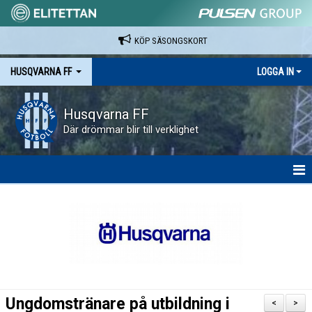
KÖP SÄSONGSKORT
HUSQVARNA FF
LOGGA IN
Husqvarna FF
Där drömmar blir till verklighet
HEM
NYHETER
VAPENVALLEN
SÄSONGSKORT OCH MATCHBILJETTER.
Ungdomstränare på utbildning i
<
>