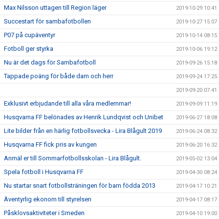
Max Nilsson uttagen till Region läger
2019-10-29 10:41
Succestart för sambafotbollen
2019-10-27 15:07
P07 på cupäventyr
2019-10-14 08:15
Fotboll ger styrka
2019-10-06 19:12
Nu är det dags för Sambafotboll
2019-09-26 15:18
Tappade poäng för både dam och herr
2019-09-24 17:25
2019-09-20 07:41
Exklusivt erbjudande till alla våra medlemmar!
2019-09-09 11:19
Husqvarna FF belönades av Henrik Lundqvist och Unibet
2019-06-27 18:08
Lite bilder från en härlig fotbollsvecka - Lira Blågult 2019
2019-06-24 08:32
Husqvarna FF fick pris av kungen
2019-06-20 16:32
Anmäl er till Sommarfotbollsskolan - Lira Blågult.
2019-05-02 13:04
Spela fotboll i Husqvarna FF
2019-04-30 08:24
Nu startar snart fotbollsträningen för barn födda 2013
2019-04-17 10:21
Äventyrlig ekonom till styrelsen
2019-04-17 08:17
Påsklovsaktiviteter i Smeden
2019-04-10 19:00