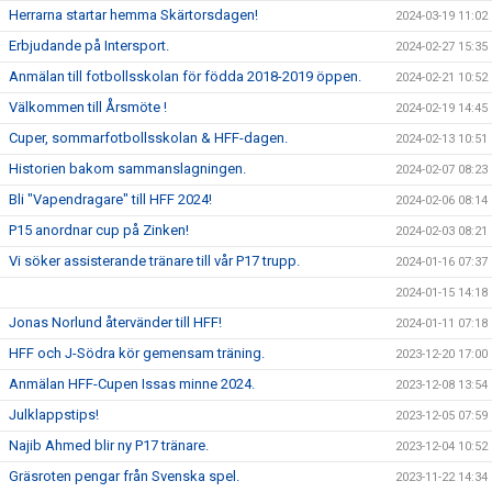
Herrarna startar hemma Skärtorsdagen!
2024-03-19 11:02
Erbjudande på Intersport.
2024-02-27 15:35
Anmälan till fotbollsskolan för födda 2018-2019 öppen.
2024-02-21 10:52
Välkommen till Årsmöte !
2024-02-19 14:45
Cuper, sommarfotbollsskolan & HFF-dagen.
2024-02-13 10:51
Historien bakom sammanslagningen.
2024-02-07 08:23
Bli "Vapendragare" till HFF 2024!
2024-02-06 08:14
P15 anordnar cup på Zinken!
2024-02-03 08:21
Vi söker assisterande tränare till vår P17 trupp.
2024-01-16 07:37
2024-01-15 14:18
Jonas Norlund återvänder till HFF!
2024-01-11 07:18
HFF och J-Södra kör gemensam träning.
2023-12-20 17:00
Anmälan HFF-Cupen Issas minne 2024.
2023-12-08 13:54
Julklappstips!
2023-12-05 07:59
Najib Ahmed blir ny P17 tränare.
2023-12-04 10:52
Gräsroten pengar från Svenska spel.
2023-11-22 14:34