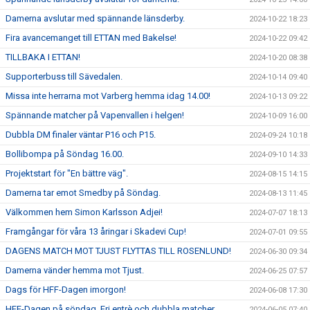
Damerna avslutar med spännande länsderby.
2024-10-22 18:23
Fira avancemanget till ETTAN med Bakelse!
2024-10-22 09:42
TILLBAKA I ETTAN!
2024-10-20 08:38
Supporterbuss till Sävedalen.
2024-10-14 09:40
Missa inte herrarna mot Varberg hemma idag 14.00!
2024-10-13 09:22
Spännande matcher på Vapenvallen i helgen!
2024-10-09 16:00
Dubbla DM finaler väntar P16 och P15.
2024-09-24 10:18
Bollibompa på Söndag 16.00.
2024-09-10 14:33
Projektstart för "En bättre väg".
2024-08-15 14:15
Damerna tar emot Smedby på Söndag.
2024-08-13 11:45
Välkommen hem Simon Karlsson Adjei!
2024-07-07 18:13
Framgångar för våra 13 åringar i Skadevi Cup!
2024-07-01 09:55
DAGENS MATCH MOT TJUST FLYTTAS TILL ROSENLUND!
2024-06-30 09:34
Damerna vänder hemma mot Tjust.
2024-06-25 07:57
Dags för HFF-Dagen imorgon!
2024-06-08 17:30
HFF-Dagen på söndag. Fri entrè och dubbla matcher.
2024-06-05 07:40