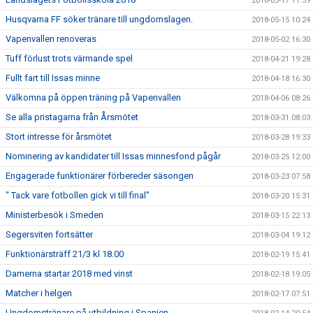
2018-05-17 11:39
Husqvarna FF söker tränare till ungdomslagen.
2018-05-15 10:24
Vapenvallen renoveras
2018-05-02 16:30
Tuff förlust trots värmande spel
2018-04-21 19:28
Fullt fart till Issas minne
2018-04-18 16:30
Välkomna på öppen träning på Vapenvallen
2018-04-06 08:26
Se alla pristagarna från Årsmötet
2018-03-31 08:03
Stort intresse för årsmötet
2018-03-28 19:33
Nominering av kandidater till Issas minnesfond pågår
2018-03-25 12:00
Engagerade funktionärer förbereder säsongen
2018-03-23 07:58
" Tack vare fotbollen gick vi till final"
2018-03-20 15:31
Ministerbesök i Smeden
2018-03-15 22:13
Segersviten fortsätter
2018-03-04 19:12
Funktionärsträff 21/3 kl 18.00
2018-02-19 15:41
Damerna startar 2018 med vinst
2018-02-18 19:05
Matcher i helgen
2018-02-17 07:51
Ungdomstränare på utbildning i Spanien