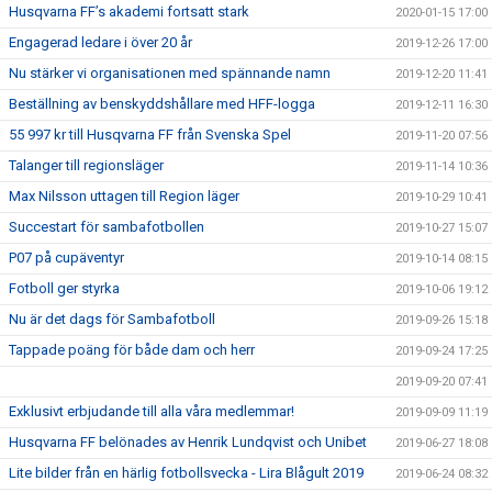
Husqvarna FF’s akademi fortsatt stark
2020-01-15 17:00
Engagerad ledare i över 20 år
2019-12-26 17:00
Nu stärker vi organisationen med spännande namn
2019-12-20 11:41
Beställning av benskyddshållare med HFF-logga
2019-12-11 16:30
55 997 kr till Husqvarna FF från Svenska Spel
2019-11-20 07:56
Talanger till regionsläger
2019-11-14 10:36
Max Nilsson uttagen till Region läger
2019-10-29 10:41
Succestart för sambafotbollen
2019-10-27 15:07
P07 på cupäventyr
2019-10-14 08:15
Fotboll ger styrka
2019-10-06 19:12
Nu är det dags för Sambafotboll
2019-09-26 15:18
Tappade poäng för både dam och herr
2019-09-24 17:25
2019-09-20 07:41
Exklusivt erbjudande till alla våra medlemmar!
2019-09-09 11:19
Husqvarna FF belönades av Henrik Lundqvist och Unibet
2019-06-27 18:08
Lite bilder från en härlig fotbollsvecka - Lira Blågult 2019
2019-06-24 08:32