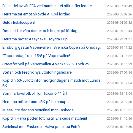
Bli en del av vår FFA verksamhet - Vi söker fler ledare!
2025-08-07 08:49
Herrarna tar emot Skövde AIK på lördag.
2025-08-05 09:26
Guld i Eskilscupen!
2025-08-04 09:32
Omstart för våra damer och herrar på lördag.
2025-07-29 10:44
Herrarna möter Assyriska i Toyota Cup.
2025-07-23 21:17
Elfsborg gästar Vapenvallen i Svenska Cupen på Onsdag!
2025-07-19 17:22
"Taco fredag" den 15/8 på Vapenvallen!
2025-07-04 14:52
Streetfotboll på Vapenvallen 4 Vecka 27, 28 och 29.
2025-06-30 16:29
Stefan och Fredrik nya utbildningsledare.
2025-06-27 07:54
Köp din 50/50 lott inför morgondagens match mot Lunds
2025-06-25 17:03
BK.
Sommarlovsfotboll för flickor 6-11 år!
2025-06-23 13:04
Herrarna möter Lunds BK på hemmaplan
2025-06-23 12:30
Missa inte dagens seriefinal mot Enskede!
2025-06-15 10:27
Köp din Halva potten lott nu till Enskede matchen!
2025-06-11 10:56
Seriefinal mot Enskede - Halva priset på Entrè!
2025-06-10 16:30