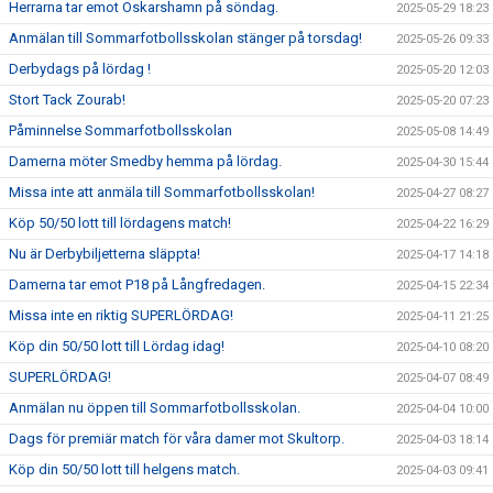
Herrarna tar emot Oskarshamn på söndag.
2025-05-29 18:23
Anmälan till Sommarfotbollsskolan stänger på torsdag!
2025-05-26 09:33
Derbydags på lördag !
2025-05-20 12:03
Stort Tack Zourab!
2025-05-20 07:23
Påminnelse Sommarfotbollsskolan
2025-05-08 14:49
Damerna möter Smedby hemma på lördag.
2025-04-30 15:44
Missa inte att anmäla till Sommarfotbollsskolan!
2025-04-27 08:27
Köp 50/50 lott till lördagens match!
2025-04-22 16:29
Nu är Derbybiljetterna släppta!
2025-04-17 14:18
Damerna tar emot P18 på Långfredagen.
2025-04-15 22:34
Missa inte en riktig SUPERLÖRDAG!
2025-04-11 21:25
Köp din 50/50 lott till Lördag idag!
2025-04-10 08:20
SUPERLÖRDAG!
2025-04-07 08:49
Anmälan nu öppen till Sommarfotbollsskolan.
2025-04-04 10:00
Dags för premiär match för våra damer mot Skultorp.
2025-04-03 18:14
Köp din 50/50 lott till helgens match.
2025-04-03 09:41