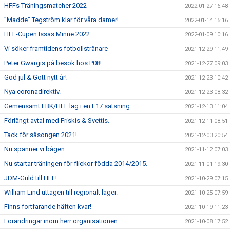
HFFs Träningsmatcher 2022
2022-01-27 16:48
”Madde” Tegström klar för våra damer!
2022-01-14 15:16
HFF-Cupen Issas Minne 2022
2022-01-09 10:16
Vi söker framtidens fotbollstränare
2021-12-29 11:49
Peter Gwargis på besök hos P08!
2021-12-27 09:03
God jul & Gott nytt år!
2021-12-23 10:42
Nya coronadirektiv.
2021-12-23 08:32
Gemensamt EBK/HFF lag i en F17 satsning.
2021-12-13 11:04
Förlängt avtal med Friskis & Svettis.
2021-12-11 08:51
Tack för säsongen 2021!
2021-12-03 20:54
Nu spänner vi bågen
2021-11-12 07:03
Nu startar träningen för flickor födda 2014/2015.
2021-11-01 19:30
JDM-Guld till HFF!
2021-10-29 07:15
William Lind uttagen till regionalt läger.
2021-10-25 07:59
Finns fortfarande häften kvar!
2021-10-19 11:23
Förändringar inom herr organisationen.
2021-10-08 17:52