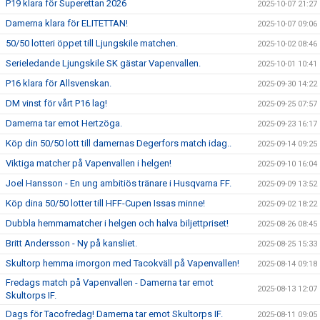
P19 klara för Superettan 2026
2025-10-07 21:27
Damerna klara för ELITETTAN!
2025-10-07 09:06
50/50 lotteri öppet till Ljungskile matchen.
2025-10-02 08:46
Serieledande Ljungskile SK gästar Vapenvallen.
2025-10-01 10:41
P16 klara för Allsvenskan.
2025-09-30 14:22
DM vinst för vårt P16 lag!
2025-09-25 07:57
Damerna tar emot Hertzöga.
2025-09-23 16:17
Köp din 50/50 lott till damernas Degerfors match idag..
2025-09-14 09:25
Viktiga matcher på Vapenvallen i helgen!
2025-09-10 16:04
Joel Hansson - En ung ambitiös tränare i Husqvarna FF.
2025-09-09 13:52
Köp dina 50/50 lotter till HFF-Cupen Issas minne!
2025-09-02 18:22
Dubbla hemmamatcher i helgen och halva biljettpriset!
2025-08-26 08:45
Britt Andersson - Ny på kansliet.
2025-08-25 15:33
Skultorp hemma imorgon med Tacokväll på Vapenvallen!
2025-08-14 09:18
Fredags match på Vapenvallen - Damerna tar emot
2025-08-13 12:07
Skultorps IF.
Dags för Tacofredag! Damerna tar emot Skultorps IF.
2025-08-11 09:05