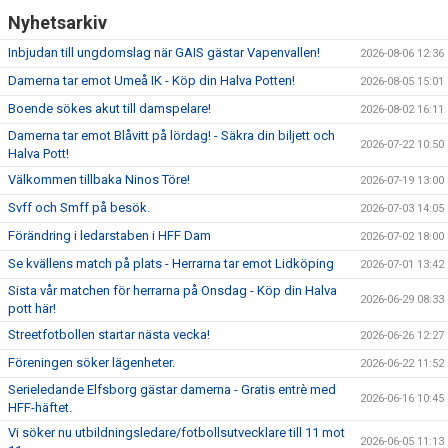
Nyhetsarkiv
"VAPENDRAGARE 2026"
Inbjudan till ungdomslag när GAIS gästar Vapenvallen!
2026-08-06 12:36
FRITIDSKORTET/AVGIFTER
Damerna tar emot Umeå IK - Köp din Halva Potten!
2026-08-05 15:01
Boende sökes akut till damspelare!
2026-08-02 16:11
Damerna tar emot Blåvitt på lördag! - Säkra din biljett och
2026-07-22 10:50
Halva Pott!
Välkommen tillbaka Ninos Töre!
2026-07-19 13:00
Svff och Smff på besök.
2026-07-03 14:05
Förändring i ledarstaben i HFF Dam
2026-07-02 18:00
Se kvällens match på plats - Herrarna tar emot Lidköping
2026-07-01 13:42
Sista vår matchen för herrarna på Onsdag - Köp din Halva
2026-06-29 08:33
pott här!
Streetfotbollen startar nästa vecka!
2026-06-26 12:27
Föreningen söker lägenheter.
2026-06-22 11:52
Serieledande Elfsborg gästar damerna - Gratis entrè med
2026-06-16 10:45
HFF-häftet.
Vi söker nu utbildningsledare/fotbollsutvecklare till 11 mot
2026-06-05 11:13