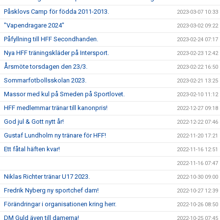
Påsklovs Camp för födda 2011-2013.
2023-03-07 10:33
"Vapendragare 2024"
2023-03-02 09:22
Påfyllning till HFF Secondhanden.
2023-02-24 07:17
Nya HFF träningskläder på Intersport.
2023-02-23 12:42
Årsmöte torsdagen den 23/3.
2023-02-22 16:50
Sommarfotbollsskolan 2023.
2023-02-21 13:25
Massor med kul på Smeden på Sportlovet.
2023-02-10 11:12
HFF medlemmar tränar till kanonpris!
2022-12-27 09:18
God jul & Gott nytt år!
2022-12-22 07:46
Gustaf Lundholm ny tränare för HFF!
2022-11-20 17:21
Ett fåtal häften kvar!
2022-11-16 12:51
2022-11-16 07:47
Niklas Richter tränar U17 2023.
2022-10-30 09:00
Fredrik Nyberg ny sportchef dam!
2022-10-27 12:39
Förändringar i organisationen kring herr.
2022-10-26 08:50
DM Guld även till damerna!
2022-10-25 07:45