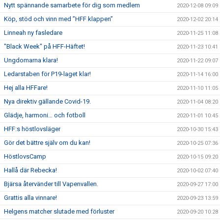
Nytt spännande samarbete för dig som medlem
2020-12-08 09:09
Köp, stöd och vinn med ”HFF klappen”
2020-12-02 20:14
Linneah ny fasledare
2020-11-25 11:08
"Black Week" på HFF-Häftet!
2020-11-23 10:41
Ungdomarna klara!
2020-11-22 09:07
Ledarstaben för P19-laget klar!
2020-11-14 16:00
Hej alla HFFare!
2020-11-10 11:05
Nya direktiv gällande Covid-19.
2020-11-04 08:20
Glädje, harmoni… och fotboll
2020-11-01 10:45
HFF:s höstlovsläger
2020-10-30 15:43
Gör det bättre själv om du kan!
2020-10-25 07:36
HöstlovsCamp
2020-10-15 09:20
Hallå där Rebecka!
2020-10-02 07:40
Bjärsa återvänder till Vapenvallen.
2020-09-27 17:00
Grattis alla vinnare!
2020-09-23 13:59
Helgens matcher slutade med förluster
2020-09-20 10:28