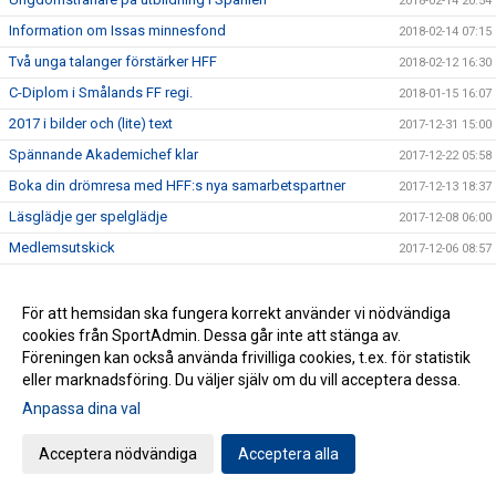
2018-02-14 20:54
Information om Issas minnesfond
2018-02-14 07:15
Två unga talanger förstärker HFF
2018-02-12 16:30
C-Diplom i Smålands FF regi.
2018-01-15 16:07
2017 i bilder och (lite) text
2017-12-31 15:00
Spännande Akademichef klar
2017-12-22 05:58
Boka din drömresa med HFF:s nya samarbetspartner
2017-12-13 18:37
Läsglädje ger spelglädje
2017-12-08 06:00
Medlemsutskick
2017-12-06 08:57
Positivt och lärorikt för ungdomsledarna.
2017-11-25 16:37
[HFF 30 ÅR] Branden på Vapenvallen
2017-11-21 16:30
För att hemsidan ska fungera korrekt använder vi nödvändiga
cookies från SportAdmin. Dessa går inte att stänga av.
Värdiga pristagare på Fotbollsgalan
2017-11-12 16:02
Föreningen kan också använda frivilliga cookies, t.ex. för statistik
Årets fotbollsfest är på gång
2017-11-01 19:59
eller marknadsföring. Du väljer själv om du vill acceptera dessa.
Lyckat läsprojekt fortsätter
2017-10-29 10:00
Anpassa dina val
Nu förstärker vi laget
2017-10-26 16:30
Acceptera nödvändiga
Acceptera alla
Akademichef till Husqvarna FF
2017-10-24 07:00
[HFF 30 ÅR] Bubbel i gråa baracker