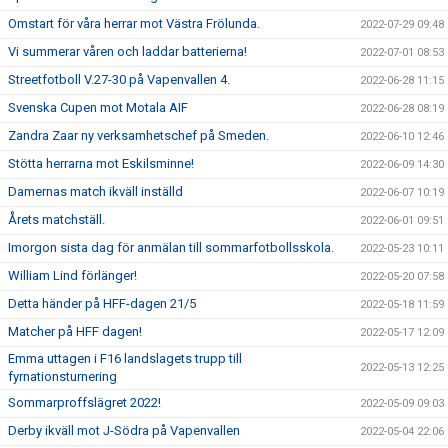
Omstart för våra herrar mot Västra Frölunda.
2022-07-29 09:48
Vi summerar våren och laddar batterierna!
2022-07-01 08:53
Streetfotboll V.27-30 på Vapenvallen 4.
2022-06-28 11:15
Svenska Cupen mot Motala AIF
2022-06-28 08:19
Zandra Zaar ny verksamhetschef på Smeden.
2022-06-10 12:46
Stötta herrarna mot Eskilsminne!
2022-06-09 14:30
Damernas match ikväll inställd
2022-06-07 10:19
Årets matchställ.
2022-06-01 09:51
Imorgon sista dag för anmälan till sommarfotbollsskola.
2022-05-23 10:11
William Lind förlänger!
2022-05-20 07:58
Detta händer på HFF-dagen 21/5
2022-05-18 11:59
Matcher på HFF dagen!
2022-05-17 12:09
Emma uttagen i F16 landslagets trupp till
2022-05-13 12:25
fyrnationsturnering
Sommarproffslägret 2022!
2022-05-09 09:03
Derby ikväll mot J-Södra på Vapenvallen
2022-05-04 22:06