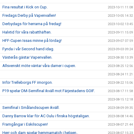
Fina resultat i Kick on Cup.
2023-10-11 11:08
Fredags Derby på Vapenvallen!
2023-10-05 14:32
Derbydags för herrarna på fredag!
2023-10-02 13:45
Halvtid för våra rabatthäften.
2023-09-11 15:09
HFF-Cupen Issas minne på lördag!
2023-09-07 07:59
Fynda i vår Second hand idag.
2023-09-03 09:24
Västerås gästar Vapenvallen.
2023-08-30 13:39
Allsvenskt möte väntar våra damer i cupen.
2023-08-25 12:56
2023-08-24 11:21
Inför Trelleborgs FF imorgon.
2023-08-22 15:06
P19 spelar DM-Semifinal ikväll mot Färjestadens GOIF.
2023-08-17 11:58
2023-08-15 12:18
Semifinal i Smålandscupen ikväll.
2023-08-09 09:35
Danny Barrow klar för AC Oulu i finska högstaligan.
2023-08-08 14:46
Framgångar i Eskilscupen!
2023-08-07 21:44
Herr och dam spelar hemmamatch i helgen..
2023-08-07 15:23