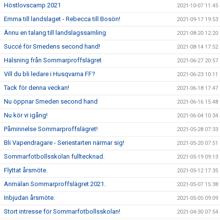
Höstlovscamp 2021
2021-10-07 11:45
Emma till landslaget - Rebecca till Bosön!
2021-09-17 19:53
Ännu en talang till landslagssamling
2021-08-20 12:20
Succé för Smedens second hand!
2021-08-14 17:52
Hälsning från Sommarproffslägret
2021-06-27 20:57
Vill du bli ledare i Husqvarna FF?
2021-06-23 10:11
Tack för denna veckan!
2021-06-18 17:47
Nu öppnar Smeden second hand
2021-06-16 15:48
Nu kör vi igång!
2021-06-04 10:34
Påminnelse Sommarproffslägret!
2021-05-28 07:33
Bli Vapendragare - Seriestarten närmar sig!
2021-05-20 07:51
Sommarfotbollsskolan fulltecknad.
2021-05-19 09:13
Flyttat årsmöte.
2021-05-12 17:35
Anmälan Sommarproffslägret 2021.
2021-05-07 15:38
Inbjudan årsmöte.
2021-05-05 09:09
Stort intresse för Sommarfotbollsskolan!
2021-04-30 07:54