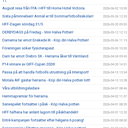
11.
August resa från FFA i HFF till Home Hotel Victoria.
2026-06-02 10:00
Sista påminnelsen! Anmäl er till Sommarfotbollsskolan!
2026-05-26 12:53
HFF-Dagen söndag 31/5
2026-05-20 09:05
DERBYDAGS på Fredag - Vinn Halva Potten!
2026-05-12 12:12
Damerna tar emot Enskede IK - Köp din Halva Potten!
2026-05-06 11:19
Föreningen söker fysioterapeut.
2026-05-05 10:05
Dam tar emot Örebro SK - Herrarna åker till Värmland.
2026-04-24 09:45
P14 vinnare av GIFF-Cupen 2026!
2026-04-20 14:51
Passa på att handla fotbolls utrustning på Intersport!
2026-04-15 13:54
Motala AIF gästar herrarna - Köp din Halva potten lott!
2026-04-15 10:28
Våra utbildningsledare
2026-04-07 08:46
Hemmapremiär för herrarna.
2026-04-02 11:07
Seriespelet fortsätter i påsk - Köp Halva potten
2026-04-01 08:35
HFF häftena har anlänt lagom till påskhandeln!
2026-03-31 12:32
Entrè kampanjen fortsätter efter helgens 6 poäng!
2026-03-30 08:00