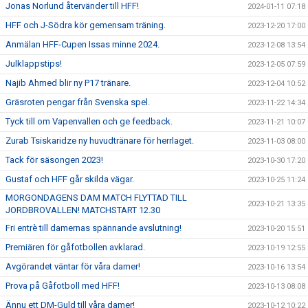
Jonas Norlund återvänder till HFF!
2024-01-11 07:18
HFF och J-Södra kör gemensam träning.
2023-12-20 17:00
Anmälan HFF-Cupen Issas minne 2024.
2023-12-08 13:54
Julklappstips!
2023-12-05 07:59
Najib Ahmed blir ny P17 tränare.
2023-12-04 10:52
Gräsroten pengar från Svenska spel.
2023-11-22 14:34
Tyck till om Vapenvallen och ge feedback.
2023-11-21 10:07
Zurab Tsiskaridze ny huvudtränare för herrlaget.
2023-11-03 08:00
Tack för säsongen 2023!
2023-10-30 17:20
Gustaf och HFF går skilda vägar.
2023-10-25 11:24
MORGONDAGENS DAM MATCH FLYTTAD TILL
2023-10-21 13:35
JORDBROVALLEN! MATCHSTART 12.30
Fri entrè till damernas spännande avslutning!
2023-10-20 15:51
Premiären för gåfotbollen avklarad.
2023-10-19 12:55
Avgörandet väntar för våra damer!
2023-10-16 13:54
Prova på Gåfotboll med HFF!
2023-10-13 08:08
Ännu ett DM-Guld till våra damer!
2023-10-12 10:22