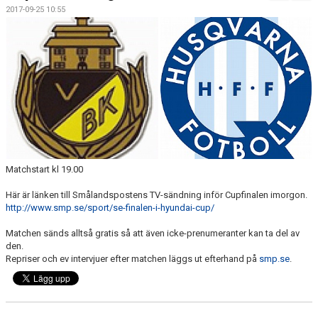
FÖRENINGSKALENDER
2017-09-25 10:55
BILDGALLERI
DOKUMENT
FÖRENINGENS MATCHER
SPONSORER
INTERSPORT
Matchstart kl 19.00
ISSA ISKANDERS MINNESFOND
Här är länken till Smålandspostens TV-sändning inför Cupfinalen imorgon.
http://www.smp.se/sport/se-finalen-i-hyundai-cup/
BOKA DIN HEMMAVINSTLOTT SMIDIGT HÄR
Matchen sänds alltså gratis så att även icke-prenumeranter kan ta del av
den.
BÖRJA SPELA FOTBOLL I HUSQVARNA FF
Repriser och ev intervjuer efter matchen läggs ut efterhand på
smp.se
.
BLÅ TRÅDEN
HFF´S VÄRDEGRUND