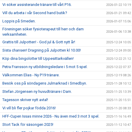
Vi söker assisterande tränare till vårt P16.
2026-01-22 10:19
Vill du arbeta i vår Second hand butik?
2026-01-21 09:42
Loppis på Smeden.
2026-01-07 15:06
Föreningen söker fysioterapeut till herr och dam
2026-01-06 13:38
verksamheten.
Grattis till Julpotten! - God jul & Gott nytt år!
2025-12-24 10:05
Sista chansen! Dragning på Julpotten kl 10.00!
2025-12-24 09:00
Köp dina bingolotter till Uppesittarkvällen!
2025-12-22 21:12
Petra Fransson ny utbildningsledare i 5 mot 5 spel.
2025-12-22 07:37
Välkommen Elias - Ny P19 tränare.
2025-12-19 08:26
Besök oss på söndagens Julmarknad i Smedbyn.
2025-11-28 10:12
Stefan Jörgensen ny huvudtränare i Dam.
2025-11-25 13:39
Tagesson skriver nytt avtal!
2025-11-20 15:51
Vi vill bli fler pojkar födda 2016!
2025-11-20 08:33
HFF-Cupen Issas minne 2026 - Nu även med 3 mot 3 spel.
2025-11-16 16:49
Stort Tack för säsongen 2025!
2025-11-12 10:47