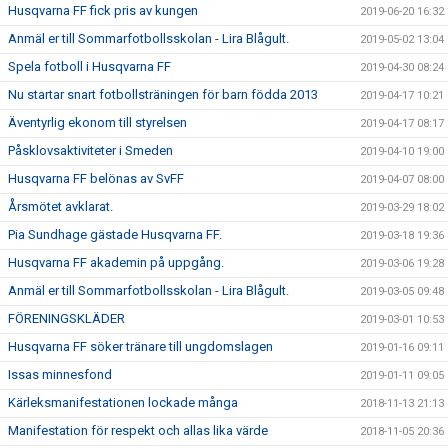
Husqvarna FF fick pris av kungen
2019-06-20 16:32
Anmäl er till Sommarfotbollsskolan - Lira Blågult.
2019-05-02 13:04
Spela fotboll i Husqvarna FF
2019-04-30 08:24
Nu startar snart fotbollsträningen för barn födda 2013
2019-04-17 10:21
Äventyrlig ekonom till styrelsen
2019-04-17 08:17
Påsklovsaktiviteter i Smeden
2019-04-10 19:00
Husqvarna FF belönas av SvFF
2019-04-07 08:00
Årsmötet avklarat.
2019-03-29 18:02
Pia Sundhage gästade Husqvarna FF.
2019-03-18 19:36
Husqvarna FF akademin på uppgång.
2019-03-06 19:28
Anmäl er till Sommarfotbollsskolan - Lira Blågult.
2019-03-05 09:48
FÖRENINGSKLÄDER
2019-03-01 10:53
Husqvarna FF söker tränare till ungdomslagen
2019-01-16 09:11
Issas minnesfond
2019-01-11 09:05
Kärleksmanifestationen lockade många
2018-11-13 21:13
Manifestation för respekt och allas lika värde
2018-11-05 20:36