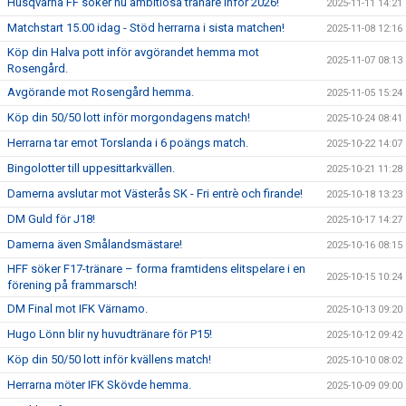
Husqvarna FF söker nu ambitiösa tränare inför 2026!
2025-11-11 14:21
Matchstart 15.00 idag - Stöd herrarna i sista matchen!
2025-11-08 12:16
Köp din Halva pott inför avgörandet hemma mot
2025-11-07 08:13
Rosengård.
Avgörande mot Rosengård hemma.
2025-11-05 15:24
Köp din 50/50 lott inför morgondagens match!
2025-10-24 08:41
Herrarna tar emot Torslanda i 6 poängs match.
2025-10-22 14:07
Bingolotter till uppesittarkvällen.
2025-10-21 11:28
Damerna avslutar mot Västerås SK - Fri entrè och firande!
2025-10-18 13:23
DM Guld för J18!
2025-10-17 14:27
Damerna även Smålandsmästare!
2025-10-16 08:15
HFF söker F17-tränare – forma framtidens elitspelare i en
2025-10-15 10:24
förening på frammarsch!
DM Final mot IFK Värnamo.
2025-10-13 09:20
Hugo Lönn blir ny huvudtränare för P15!
2025-10-12 09:42
Köp din 50/50 lott inför kvällens match!
2025-10-10 08:02
Herrarna möter IFK Skövde hemma.
2025-10-09 09:00