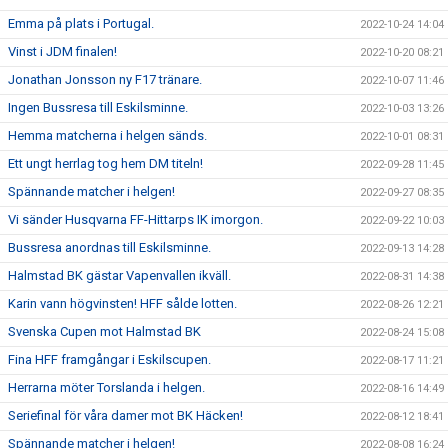
Emma på plats i Portugal.
2022-10-24 14:04
Vinst i JDM finalen!
2022-10-20 08:21
Jonathan Jonsson ny F17 tränare.
2022-10-07 11:46
Ingen Bussresa till Eskilsminne.
2022-10-03 13:26
Hemma matcherna i helgen sänds.
2022-10-01 08:31
Ett ungt herrlag tog hem DM titeln!
2022-09-28 11:45
Spännande matcher i helgen!
2022-09-27 08:35
Vi sänder Husqvarna FF-Hittarps IK imorgon.
2022-09-22 10:03
Bussresa anordnas till Eskilsminne.
2022-09-13 14:28
Halmstad BK gästar Vapenvallen ikväll.
2022-08-31 14:38
Karin vann högvinsten! HFF sålde lotten.
2022-08-26 12:21
Svenska Cupen mot Halmstad BK
2022-08-24 15:08
Fina HFF framgångar i Eskilscupen.
2022-08-17 11:21
Herrarna möter Torslanda i helgen.
2022-08-16 14:49
Seriefinal för våra damer mot BK Häcken!
2022-08-12 18:41
Spännande matcher i helgen!
2022-08-08 16:24