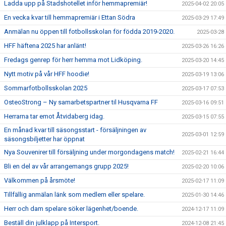
Ladda upp på Stadshotellet inför hemmapremiär!
2025-04-02 20:05
En vecka kvar till hemmapremiär i Ettan Södra
2025-03-29 17:49
Anmälan nu öppen till fotbollsskolan för födda 2019-2020.
2025-03-28
HFF häftena 2025 har anlänt!
2025-03-26 16:26
Fredags genrep för herr hemma mot Lidköping.
2025-03-20 14:45
Nytt motiv på vår HFF hoodie!
2025-03-19 13:06
Sommarfotbollsskolan 2025
2025-03-17 07:53
OsteoStrong – Ny samarbetspartner til Husqvarna FF
2025-03-16 09:51
Herrarna tar emot Åtvidaberg idag.
2025-03-15 07:55
En månad kvar till säsongsstart - försäljningen av
2025-03-01 12:59
säsongsbiljetter har öppnat
Nya Souvenirer till försäljning under morgondagens match!
2025-02-21 16:44
Bli en del av vår arrangemangs grupp 2025!
2025-02-20 10:06
Välkommen på årsmöte!
2025-02-17 11:09
Tillfällig anmälan länk som medlem eller spelare.
2025-01-30 14:46
Herr och dam spelare söker lägenhet/boende.
2024-12-17 11:09
Beställ din julklapp på Intersport.
2024-12-08 21:45