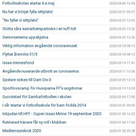
Fotbollsskolan startar 6:e maj
2020-04-06 13:33
Nu har vi börjat fylla sittplats!
2020-03-31 09:47
”Nu fyller vi sittplats”
2020-03-27 12:05
Stötta våra samarbetspartners i en tuff tid!
2020-03-25 13:26
Seniorserierna uppskjutna
2020-03-25 13:26
Viktig information angående coronaviruset
2020-03-18 08:19
Flyttat årsmöte 31/3
2020-03-18 08:12
Issas minnesfond
2020-03-14 17:41
Angående nuvarande utbrott av coronavirus
2020-03-11 15:36
Spelare sökes till Dam Div-3
2020-03-09 12:14
Sportlovscamp för Husqvarna FF’s ungdomar
2020-02-19 13:09
Succéstart för Sambafotbollen i skolan
2020-02-04 17:00
I vår startar vi fotbollsskola för barn födda 2014
2020-02-01 09:00
Inbjudan till HFF - Cupen Issas Minne 19 september 2020
2020-01-30 14:25
Rutinerad tränare får ny roll i klubben
2020-01-28 17:00
Medlemsutskick 2020
2020-01-20 09:28