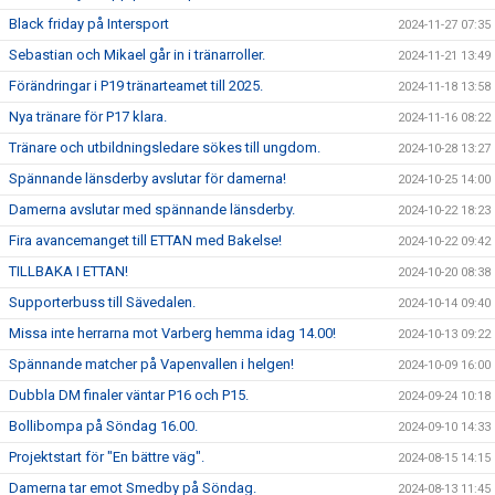
Black friday på Intersport
2024-11-27 07:35
Sebastian och Mikael går in i tränarroller.
2024-11-21 13:49
Förändringar i P19 tränarteamet till 2025.
2024-11-18 13:58
Nya tränare för P17 klara.
2024-11-16 08:22
Tränare och utbildningsledare sökes till ungdom.
2024-10-28 13:27
Spännande länsderby avslutar för damerna!
2024-10-25 14:00
Damerna avslutar med spännande länsderby.
2024-10-22 18:23
Fira avancemanget till ETTAN med Bakelse!
2024-10-22 09:42
TILLBAKA I ETTAN!
2024-10-20 08:38
Supporterbuss till Sävedalen.
2024-10-14 09:40
Missa inte herrarna mot Varberg hemma idag 14.00!
2024-10-13 09:22
Spännande matcher på Vapenvallen i helgen!
2024-10-09 16:00
Dubbla DM finaler väntar P16 och P15.
2024-09-24 10:18
Bollibompa på Söndag 16.00.
2024-09-10 14:33
Projektstart för "En bättre väg".
2024-08-15 14:15
Damerna tar emot Smedby på Söndag.
2024-08-13 11:45