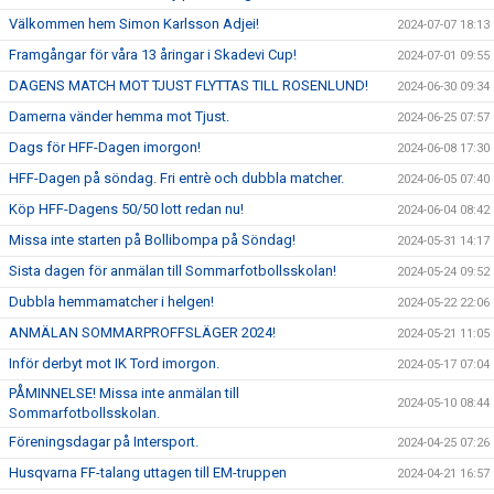
Välkommen hem Simon Karlsson Adjei!
2024-07-07 18:13
Framgångar för våra 13 åringar i Skadevi Cup!
2024-07-01 09:55
DAGENS MATCH MOT TJUST FLYTTAS TILL ROSENLUND!
2024-06-30 09:34
Damerna vänder hemma mot Tjust.
2024-06-25 07:57
Dags för HFF-Dagen imorgon!
2024-06-08 17:30
HFF-Dagen på söndag. Fri entrè och dubbla matcher.
2024-06-05 07:40
Köp HFF-Dagens 50/50 lott redan nu!
2024-06-04 08:42
Missa inte starten på Bollibompa på Söndag!
2024-05-31 14:17
Sista dagen för anmälan till Sommarfotbollsskolan!
2024-05-24 09:52
Dubbla hemmamatcher i helgen!
2024-05-22 22:06
ANMÄLAN SOMMARPROFFSLÄGER 2024!
2024-05-21 11:05
Inför derbyt mot IK Tord imorgon.
2024-05-17 07:04
PÅMINNELSE! Missa inte anmälan till
2024-05-10 08:44
Sommarfotbollsskolan.
Föreningsdagar på Intersport.
2024-04-25 07:26
Husqvarna FF-talang uttagen till EM-truppen
2024-04-21 16:57