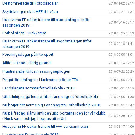
De nominerade till Fotbollsgalan
2018-11-02 09:11
Skyttekungen sköt HFF till tvåan
2018-10-27 17:37
Husqvarna FF söker tränare till akademilagen inför
2018-10-16 08:17
säsongen 2019
Fotbollsfest i Huskvarna!
2018-09-25 08:59
Husqvarna FF söker tränare till ungdomslagen inför
2018-09-18 11:41
säsongen 2019
Föreningsdagar på Intersport
2018-09-05 11:01
Alltid saknad - aldrig glömd
2018-08-14 07:22
Frustrerande förlust i säsongsepilogen
2018-07-22 20:29
Pingstförsamlingen i Huskvarna stödjer FFA
2018-07-06 07:41
Landslagets sommarfotbollsskola - 2018
2018-06-21 14:15
Utbildning unga ledare inför Landslagets fotbollsskola.
2018-06-06 11:38
Nu börjar det närma sig Landslagets Fotbollsskola 2018.
2018-05-31 09:47
Nu på fredag slår vi äntligen upp portarna igen för vår klubb
2018-05-30 11:27
i Huskvarna och jag hoppas att ni är l
Husqvarna FF söker tränare till FFA-verksamheten
2018-05-17 14:00
Landslagets Fotbollsskola 2018