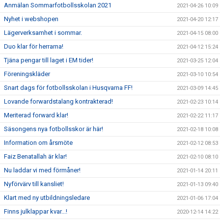
Anmälan Sommarfotbollsskolan 2021
2021-04-26 10:09
Nyhet i webshopen
2021-04-20 12:17
Lägerverksamhet i sommar.
2021-04-15 08:00
Duo klar för herrarna!
2021-04-12 15:24
Tjäna pengar till laget i EM tider!
2021-03-25 12:04
Föreningskläder
2021-03-10 10:54
Snart dags för fotbollsskolan i Husqvarna FF!
2021-03-09 14:45
Lovande forwardstalang kontrakterad!
2021-02-23 10:14
Meriterad forward klar!
2021-02-22 11:17
Säsongens nya fotbollsskor är här!
2021-02-18 10:08
Information om årsmöte
2021-02-12 08:53
Faiz Benatallah är klar!
2021-02-10 08:10
Nu laddar vi med förmåner!
2021-01-14 20:11
Nyförvärv till kansliet!
2021-01-13 09:40
Klart med ny utbildningsledare
2021-01-06 17:04
Finns julklappar kvar...!
2020-12-14 14:22