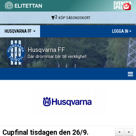
KÖP SÄSONGSKORT
HUSQVARNA FF
LOGGA IN
Husqvarna FF
Där drömmar blir till verklighet
HEM
NYHETER
VAPENVALLEN
SÄSONGSKORT OCH MATCHBILJETTER.
Cupfinal tisdagen den 26/9.
<
>