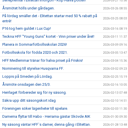
Seriepremiär i Elitettan imorgon - Köp Halva potten!
2026-03-27 10:56
Årsmötet hölls under gårdagen.
2026-03-26 08:55
På lördag smäller det - Elitettan startar med 50 % rabatt på
2026-03-25 08:03
entrè!
P16 tog hem guldet i Lux Cup!
2026-03-16 08:19
Teckna HFF "Young Guns" kortet - Vinn priser under året!
2026-03-11 11:37
Planera in Sommarfotbollsskolan 2026!
2026-03-09 09:16
Fotbollsskola för födda 2020 och 2021.
2026-03-05 13:47
HFF Medlemmar tränar för halva priset på Friskis!
2026-03-04 15:36
Nominering till styrelse Husqvarna FF.
2026-03-02 09:23
Loppis på Smeden på Lördag.
2026-02-25 15:19
Årsmöte onsdagen den 25/3.
2026-02-16 10:05
Herrlaget förbereder sig för ny säsong.
2026-02-13 07:48
Säkra upp ditt säsongskort idag
2026-02-10 14:51
Föreningen söker lägenheter till spelare.
2026-02-03 11:30
Damerna flyttar till Habo - Herrarna gästar Skövde AIK
2026-01-30 09:30
Ny säsong väntar HFF`s damer, denna gång i Elitettan.
2026-01-28 13:48