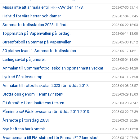
Missa inte att anmäla er till HFF/AW den 11/8.
2023-07-30 21:14
Halvtid för våra herrar och damer.
2023-07-04 07:45
Sommarfotbollsskolan 2023 till ända.
2023-06-22 15:03
Toppmatch på Vapenvallen på lördag!
2023-06-14 13:08
Streetfotboll i Sommar på Vapenvallen.
2023-05-30 13:12
30 platser kvar till Sommarfotbollsskolan......
2023-05-17 14:21
Lärlingsavtal på juniorer.
2023-05-04 14:09
Anmälan till Sommarfotbollsskolan öppnar nästa vecka!
2023-04-25 14:20
Lyckad Påsklovscamp!
2023-04-11 21:58
Anmälan till fotbollsskolan 2023 för födda 2017.
2023-04-08 08:57
Stötta oss genom Hemmavinsten!
2023-03-29 15:03
Ett årsmöte i kontinuitetens tecken
2023-03-23 20:47
Påminnelse! Påsklovscamp för födda 2011-2013.
2023-03-22 07:39
Årsmöte på torsdag 23/3!
2023-03-21 20:26
Nya häftena har kommit.
2023-03-20 11:28
Avancemang till EM-slutspel för Emmas F17 landslag!
2023-03-17 07:26