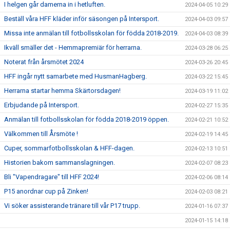
I helgen går damerna in i hetluften.
2024-04-05 10:29
Beställ våra HFF kläder inför säsongen på Intersport.
2024-04-03 09:57
Missa inte anmälan till fotbollsskolan för födda 2018-2019.
2024-04-03 08:39
Ikväll smäller det - Hemmapremiär för herrarna.
2024-03-28 06:25
Noterat från årsmötet 2024
2024-03-26 20:45
HFF ingår nytt samarbete med HusmanHagberg.
2024-03-22 15:45
Herrarna startar hemma Skärtorsdagen!
2024-03-19 11:02
Erbjudande på Intersport.
2024-02-27 15:35
Anmälan till fotbollsskolan för födda 2018-2019 öppen.
2024-02-21 10:52
Välkommen till Årsmöte !
2024-02-19 14:45
Cuper, sommarfotbollsskolan & HFF-dagen.
2024-02-13 10:51
Historien bakom sammanslagningen.
2024-02-07 08:23
Bli "Vapendragare" till HFF 2024!
2024-02-06 08:14
P15 anordnar cup på Zinken!
2024-02-03 08:21
Vi söker assisterande tränare till vår P17 trupp.
2024-01-16 07:37
2024-01-15 14:18