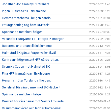
Jonathan Jonsson ny F17 tränare.
2022-10-07 11:46
Ingen Bussresa till Eskilsminne.
2022-10-03 13:26
Hemma matcherna i helgen sänds.
2022-10-01 08:31
Ett ungt herrlag tog hem DM titeln!
2022-09-28 11:45
Spännande matcher i helgen!
2022-09-27 08:35
Vi sänder Husqvarna FF-Hittarps IK imorgon.
2022-09-22 10:03
Bussresa anordnas till Eskilsminne.
2022-09-13 14:28
Halmstad BK gästar Vapenvallen ikväll.
2022-08-31 14:38
Karin vann högvinsten! HFF sålde lotten.
2022-08-26 12:21
Svenska Cupen mot Halmstad BK
2022-08-24 15:08
Fina HFF framgångar i Eskilscupen.
2022-08-17 11:21
Herrarna möter Torslanda i helgen.
2022-08-16 14:49
Seriefinal för våra damer mot BK Häcken!
2022-08-12 18:41
Spännande matcher i helgen!
2022-08-08 16:24
Omstart för våra herrar mot Västra Frölunda.
2022-07-29 09:48
Vi summerar våren och laddar batterierna!
2022-07-01 08:53