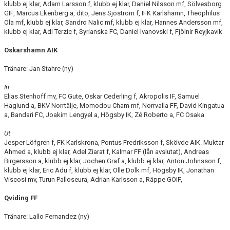
klubb ej klar, Adam Larsson f, klubb ej klar, Daniel Nilsson mf, Sölvesborg
GIF, Marcus Ekenberg a, dito, Jens Sjöström f, IFK Karlshamn, Theophilus
Ola mf, klubb ej klar, Sandro Nalic mf, klubb ej klar, Hannes Andersson mf,
klubb ej klar, Adi Terzic f, Syrianska FC, Daniel Ivanovski f, Fjölnir Reyjkavik
Oskarshamn AIK
Tränare: Jan Stahre (ny)
In
Elias Stenhoff mv, FC Gute, Oskar Cederling f, Akropolis IF, Samuel
Haglund a, BKV Norrtälje, Momodou Cham mf, Norrvalla FF, David Kingatua
a, Bandari FC, Joakim Lengyel a, Högsby IK, Zé Roberto a, FC Osaka
Ut
Jesper Löfgren f, FK Karlskrona, Pontus Fredriksson f, Skövde AIK. Muktar
Ahmed a, klubb ej klar, Adel Ziarat f, Kalmar FF (lån avslutat), Andreas
Birgersson a, klubb ej klar, Jochen Graf a, klubb ej klar, Anton Johnsson f,
klubb ej klar, Eric Adu f, klubb ej klar, Olle Dolk mf, Högsby IK, Jonathan
Viscosi mv, Turun Palloseura, Adrian Karlsson a, Räppe GOIF,
Qviding FF
Tränare: Lallo Fernandez (ny)