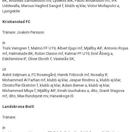
BK, Andreas Samuelsson mv, Lysekils AIK, Pablo Andersson mf, IFK
Uddevalla, Marcus Haglind Sangré f, klubb ej klar, Victor Mollapolci a,
Ljungskile
Kristianstad FC
Tränare: Joakim Persson
In
Truls Verngren f, Malmö FF U19, Albert Ejupi mf, Mjällby AIF, Antonio Rojas
mf, Halmstads BK, Robin Clason mf, Kalmar FF U19, Emil Åberg a,
Eskilsminne IF, Oliver Ekroth f, Västerås SK,
Ut
Astrit Seljmani a, FC Rosengård, Henrik Fribrock mf, Nosaby IF,
Mohammed Al Farhan mf, klubb ej klar, Jesper Rindmo a, klubb ej klar,
Christoffer Ekström f, klubb ej klar, Adam Berner a, klubb ej klar,
Mohammed Mbye f, Mjällby AIF, Emeh Izuchukwu a, dito, Granit Stagova
mf, dito, Max Rundqvist mv, Hanaskogs IS
Landskrona BoIS
Tränare:
In