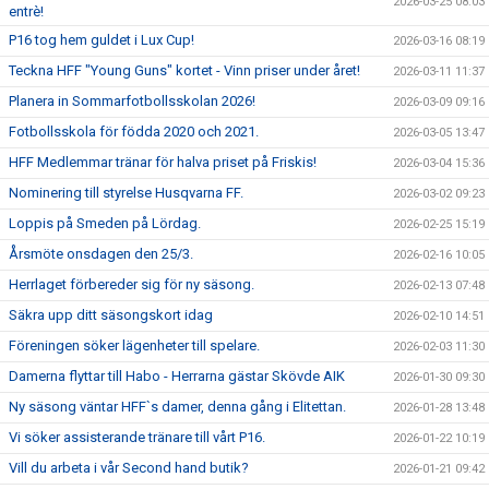
2026-03-25 08:03
entrè!
P16 tog hem guldet i Lux Cup!
2026-03-16 08:19
Teckna HFF "Young Guns" kortet - Vinn priser under året!
2026-03-11 11:37
Planera in Sommarfotbollsskolan 2026!
2026-03-09 09:16
Fotbollsskola för födda 2020 och 2021.
2026-03-05 13:47
HFF Medlemmar tränar för halva priset på Friskis!
2026-03-04 15:36
Nominering till styrelse Husqvarna FF.
2026-03-02 09:23
Loppis på Smeden på Lördag.
2026-02-25 15:19
Årsmöte onsdagen den 25/3.
2026-02-16 10:05
Herrlaget förbereder sig för ny säsong.
2026-02-13 07:48
Säkra upp ditt säsongskort idag
2026-02-10 14:51
Föreningen söker lägenheter till spelare.
2026-02-03 11:30
Damerna flyttar till Habo - Herrarna gästar Skövde AIK
2026-01-30 09:30
Ny säsong väntar HFF`s damer, denna gång i Elitettan.
2026-01-28 13:48
Vi söker assisterande tränare till vårt P16.
2026-01-22 10:19
Vill du arbeta i vår Second hand butik?
2026-01-21 09:42