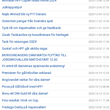
Anmälan HFF-Cupen Issas minne 2024.
2023-12-08 13:54
Julklappstips!
2023-12-05 07:59
Najib Ahmed blir ny P17 tränare.
2023-12-04 10:52
Gräsroten pengar från Svenska spel.
2023-11-22 14:34
Tyck till om Vapenvallen och ge feedback.
2023-11-21 10:07
Zurab Tsiskaridze ny huvudtränare för herrlaget.
2023-11-03 08:00
Tack för säsongen 2023!
2023-10-30 17:20
Gustaf och HFF går skilda vägar.
2023-10-25 11:24
MORGONDAGENS DAM MATCH FLYTTAD TILL
2023-10-21 13:35
JORDBROVALLEN! MATCHSTART 12.30
Fri entrè till damernas spännande avslutning!
2023-10-20 15:51
Premiären för gåfotbollen avklarad.
2023-10-19 12:55
Avgörandet väntar för våra damer!
2023-10-16 13:54
Prova på Gåfotboll med HFF!
2023-10-13 08:08
Ännu ett DM-Guld till våra damer!
2023-10-12 10:22
Fina resultat i Kick on Cup.
2023-10-11 11:08
Fredags Derby på Vapenvallen!
2023-10-05 14:32