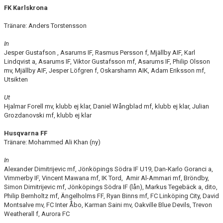
FK Karlskrona
Tränare: Anders Torstensson
In
Jesper Gustafson , Asarums IF, Rasmus Persson f, Mjällby AIF, Karl
Lindqvist a, Asarums IF, Viktor Gustafsson mf, Asarums IF, Philip Olsson
mv, Mjällby AIF, Jesper Löfgren f, Oskarshamn AIK, Adam Eriksson mf,
Utsikten
Ut
Hjalmar Forell mv, klubb ej klar, Daniel Wångblad mf, klubb ej klar, Julian
Grozdanovski mf, klubb ej klar
Husqvarna FF
Tränare: Mohammed Ali Khan (ny)
In
Alexander Dimitrijevic mf, Jönköpings Södra IF U19, Dan-Karlo Goranci a,
Vimmerby IF, Vincent Mawana mf, IK Tord, Amir Al-Ammari mf, Bröndby,
Simon Dimitrijevic mf, Jönköpings Södra IF (lån), Markus Tegebäck a, dito,
Philip Bernholtz mf, Ängelholms FF, Ryan Binns mf, FC Linköping City, David
Montsalve mv, FC Inter Åbo, Karman Saini mv, Oakville Blue Devils, Trevon
Weatherall f, Aurora FC