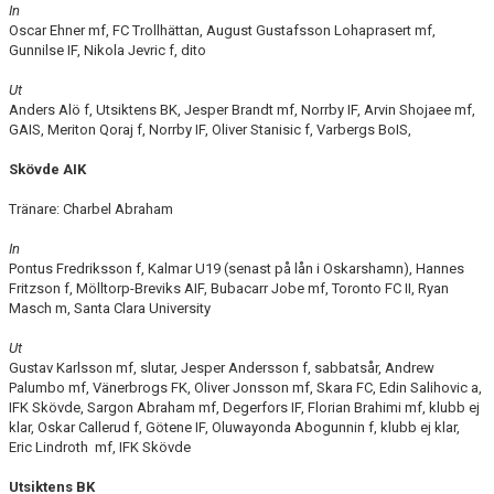
In
Oscar Ehner mf, FC Trollhättan, August Gustafsson Lohaprasert mf,
Gunnilse IF, Nikola Jevric f, dito
Ut
Anders Alö f, Utsiktens BK, Jesper Brandt mf, Norrby IF, Arvin Shojaee mf,
GAIS, Meriton Qoraj f, Norrby IF, Oliver Stanisic f, Varbergs BoIS,
Skövde AIK
Tränare: Charbel Abraham
In
Pontus Fredriksson f, Kalmar U19 (senast på lån i Oskarshamn), Hannes
Fritzson f, Mölltorp-Breviks AIF, Bubacarr Jobe mf, Toronto FC II, Ryan
Masch m, Santa Clara University
Ut
Gustav Karlsson mf, slutar, Jesper Andersson f, sabbatsår, Andrew
Palumbo mf, Vänerbrogs FK, Oliver Jonsson mf, Skara FC, Edin Salihovic a,
IFK Skövde, Sargon Abraham mf, Degerfors IF, Florian Brahimi mf, klubb ej
klar, Oskar Callerud f, Götene IF, Oluwayonda Abogunnin f, klubb ej klar,
Eric Lindroth mf, IFK Skövde
Utsiktens BK