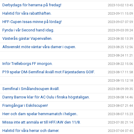
Derbydags för herrarna på fredag!
2023-10-02 13:45
Halvtid för våra rabatthäften.
2023-09-11 15:09
HFF-Cupen Issas minne på lördag!
2023-09-07 07:59
Fynda i vår Second hand idag.
2023-09-03 09:24
Västerås gästar Vapenvallen.
2023-08-30 13:39
Allsvenskt möte väntar våra damer i cupen.
2023-08-25 12:56
2023-08-24 11:21
Inför Trelleborgs FF imorgon.
2023-08-22 15:06
P19 spelar DM-Semifinal ikväll mot Färjestadens GOIF.
2023-08-17 11:58
2023-08-15 12:18
Semifinal i Smålandscupen ikväll.
2023-08-09 09:35
Danny Barrow klar för AC Oulu i finska högstaligan.
2023-08-08 14:46
Framgångar i Eskilscupen!
2023-08-07 21:44
Herr och dam spelar hemmamatch i helgen..
2023-08-07 15:23
Missa inte att anmäla er till HFF/AW den 11/8.
2023-07-30 21:14
Halvtid för våra herrar och damer.
2023-07-04 07:45