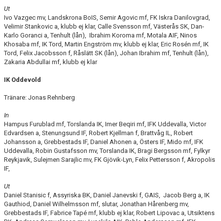
Ut
Ivo Vazgec mv, Landskrona BoIS, Semir Agovic mf, FK Iskra Danilovgrad,
Velimir Stankovic a, klubb ej klar, Calle Svensson mf, Västerås SK, Dan-
Karlo Goranci a, Tenhult (lån), Ibrahim Koroma mf, Motala AIF, Ninos
Khosaba mf, IK Tord, Martin Engström mv, klubb ej klar, Eric Rosén mf, IK
Tord, Felix Jacobsson f, Råslätt SK (lån), Johan Ibrahim mf, Tenhult (lån),
Zakaria Abdullai mf, klubb ej klar
IK Oddevold
Tränare: Jonas Rehnberg
In
Hampus Furublad mf, Torslanda IK, Imer Beqiri mf, IFK Uddevalla, Victor
Edvardsen a, Stenungsund IF, Robert Kjellman f, Brattvåg IL, Robert
Johansson a, Grebbestads IF, Daniel Ahonen a, Östers IF, Mido mf, IFK
Uddevalla, Robin Gustafsson mv, Torslanda IK, Bragi Bergsson mf, Fylkyr
Reykjavik, Sulejmen Sarajlic mv, FK Gjövik-Lyn, Felix Pettersson f, Akropolis
IF,
Ut
Daniel Stanisic f, Assyriska BK, Daniel Janevski f, GAIS, Jacob Berg a, IK
Gauthiod, Daniel Wilhelmsson mf, slutar, Jonathan Hårenberg mv,
Grebbestads IF, Fabrice Tapé mf, klubb ej klar, Robert Lipovac a, Utsiktens