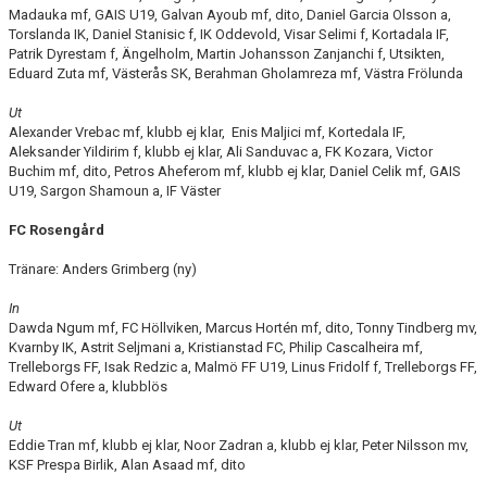
Madauka mf, GAIS U19, Galvan Ayoub mf, dito, Daniel Garcia Olsson a,
Torslanda IK, Daniel Stanisic f, IK Oddevold, Visar Selimi f, Kortadala IF,
"VAPENDRAGARE 2026"
Patrik Dyrestam f, Ängelholm, Martin Johansson Zanjanchi f, Utsikten,
Eduard Zuta mf, Västerås SK, Berahman Gholamreza mf, Västra Frölunda
FRITIDSKORTET/AVGIFTER
Ut
Alexander Vrebac mf, klubb ej klar, Enis Maljici mf, Kortedala IF,
Aleksander Yildirim f, klubb ej klar, Ali Sanduvac a, FK Kozara, Victor
Buchim mf, dito, Petros Aheferom mf, klubb ej klar, Daniel Celik mf, GAIS
U19, Sargon Shamoun a, IF Väster
FC Rosengård
Tränare: Anders Grimberg (ny)
In
Dawda Ngum mf, FC Höllviken, Marcus Hortén mf, dito, Tonny Tindberg mv,
Kvarnby IK, Astrit Seljmani a, Kristianstad FC, Philip Cascalheira mf,
Trelleborgs FF, Isak Redzic a, Malmö FF U19, Linus Fridolf f, Trelleborgs FF,
Edward Ofere a, klubblös
Ut
Eddie Tran mf, klubb ej klar, Noor Zadran a, klubb ej klar, Peter Nilsson mv,
KSF Prespa Birlik, Alan Asaad mf, dito