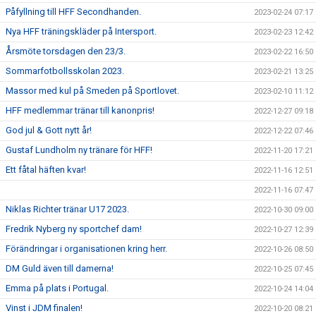
Påfyllning till HFF Secondhanden.
2023-02-24 07:17
Nya HFF träningskläder på Intersport.
2023-02-23 12:42
Årsmöte torsdagen den 23/3.
2023-02-22 16:50
Sommarfotbollsskolan 2023.
2023-02-21 13:25
Massor med kul på Smeden på Sportlovet.
2023-02-10 11:12
HFF medlemmar tränar till kanonpris!
2022-12-27 09:18
God jul & Gott nytt år!
2022-12-22 07:46
Gustaf Lundholm ny tränare för HFF!
2022-11-20 17:21
Ett fåtal häften kvar!
2022-11-16 12:51
2022-11-16 07:47
Niklas Richter tränar U17 2023.
2022-10-30 09:00
Fredrik Nyberg ny sportchef dam!
2022-10-27 12:39
Förändringar i organisationen kring herr.
2022-10-26 08:50
DM Guld även till damerna!
2022-10-25 07:45
Emma på plats i Portugal.
2022-10-24 14:04
Vinst i JDM finalen!
2022-10-20 08:21