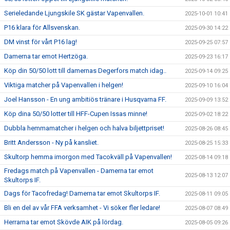
Serieledande Ljungskile SK gästar Vapenvallen.
2025-10-01 10:41
P16 klara för Allsvenskan.
2025-09-30 14:22
DM vinst för vårt P16 lag!
2025-09-25 07:57
Damerna tar emot Hertzöga.
2025-09-23 16:17
Köp din 50/50 lott till damernas Degerfors match idag..
2025-09-14 09:25
Viktiga matcher på Vapenvallen i helgen!
2025-09-10 16:04
Joel Hansson - En ung ambitiös tränare i Husqvarna FF.
2025-09-09 13:52
Köp dina 50/50 lotter till HFF-Cupen Issas minne!
2025-09-02 18:22
Dubbla hemmamatcher i helgen och halva biljettpriset!
2025-08-26 08:45
Britt Andersson - Ny på kansliet.
2025-08-25 15:33
Skultorp hemma imorgon med Tacokväll på Vapenvallen!
2025-08-14 09:18
Fredags match på Vapenvallen - Damerna tar emot
2025-08-13 12:07
Skultorps IF.
Dags för Tacofredag! Damerna tar emot Skultorps IF.
2025-08-11 09:05
Bli en del av vår FFA verksamhet - Vi söker fler ledare!
2025-08-07 08:49
Herrarna tar emot Skövde AIK på lördag.
2025-08-05 09:26