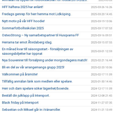
2025-03-28
HFF häftena 2025 har anlänt!
2025-03-26 16:26
Fredags genrep för herr hemma mot Lidköping.
2025-03-20 14:45
Nytt motiv på vår HFF hoodie!
2025-03-19 13:06
Sommarfotbollsskolan 2025
2025-03-17 07:53
OsteoStrong – Ny samarbetspartner til Husqvarna FF
2025-03-16 09:51
Herrarna tar emot Åtvidaberg idag.
2025-03-15 07:55
En månad kvar till säsongsstart - försäljningen av
2025-03-01 12:59
säsongsbiljetter har öppnat
Nya Souvenirer till försäljning under morgondagens match!
2025-02-21 16:44
Bli en del av vår arrangemangs grupp 2025!
2025-02-20 10:06
Välkommen på årsmöte!
2025-02-17 11:09
Tillfällig anmälan länk som medlem eller spelare.
2025-01-30 14:46
Herr och dam spelare söker lägenhet/boende.
2024-12-17 11:09
Beställ din julklapp på Intersport.
2024-12-08 21:45
Black friday på Intersport
2024-11-27 07:35
Sebastian och Mikael går in i tränarroller.
2024-11-21 13:49