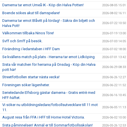
Damerna tar emot Umeå IK - Köp din Halva Potten!
2026-08-05 15:01
Boende sökes akut till damspelare!
2026-08-02 16:11
Damerna tar emot Blåvitt på lördag! - Säkra din biljett och
2026-07-22 10:50
Halva Pott!
Välkommen tillbaka Ninos Töre!
2026-07-19 13:00
Svff och Smff på besök.
2026-07-03 14:05
Förändring i ledarstaben i HFF Dam
2026-07-02 18:00
Se kvällens match på plats - Herrarna tar emot Lidköping
2026-07-01 13:42
Sista vår matchen för herrarna på Onsdag - Köp din Halva
2026-06-29 08:33
pott här!
Streetfotbollen startar nästa vecka!
2026-06-26 12:27
Föreningen söker lägenheter.
2026-06-22 11:52
Serieledande Elfsborg gästar damerna - Gratis entrè med
2026-06-16 10:45
HFF-häftet.
Vi söker nu utbildningsledare/fotbollsutvecklare till 11 mot
2026-06-05 11:13
11.
August resa från FFA i HFF till Home Hotel Victoria.
2026-06-02 10:00
Sista påminnelsen! Anmäl er till Sommarfotbollsskolan!
2026-05-26 12:53