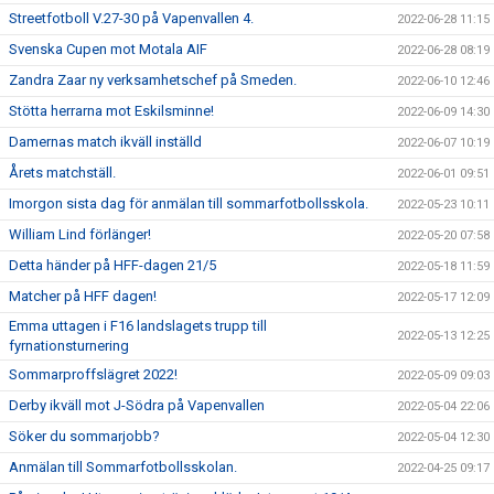
Streetfotboll V.27-30 på Vapenvallen 4.
2022-06-28 11:15
Svenska Cupen mot Motala AIF
2022-06-28 08:19
Zandra Zaar ny verksamhetschef på Smeden.
2022-06-10 12:46
Stötta herrarna mot Eskilsminne!
2022-06-09 14:30
Damernas match ikväll inställd
2022-06-07 10:19
Årets matchställ.
2022-06-01 09:51
Imorgon sista dag för anmälan till sommarfotbollsskola.
2022-05-23 10:11
William Lind förlänger!
2022-05-20 07:58
Detta händer på HFF-dagen 21/5
2022-05-18 11:59
Matcher på HFF dagen!
2022-05-17 12:09
Emma uttagen i F16 landslagets trupp till
2022-05-13 12:25
fyrnationsturnering
Sommarproffslägret 2022!
2022-05-09 09:03
Derby ikväll mot J-Södra på Vapenvallen
2022-05-04 22:06
Söker du sommarjobb?
2022-05-04 12:30
Anmälan till Sommarfotbollsskolan.
2022-04-25 09:17