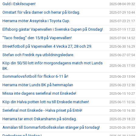
Guld i Eskilscupen!
2025-08-04 09:32
Omstart för våra damer och herrar på lördag.
2025-07-29 10:44
Herrarna möter Assyriska i Toyota Cup.
2025-07-23 21:17
Elfsborg gästar Vapenvallen i Svenska Cupen på Onsdag!
2025-07-19 17:22
"Taco fredag" den 15/8 på Vapenvallen!
2025-07-04 14:52
Streetfotboll på Vapenvallen 4 Vecka 27, 28 och 29.
2025-06-30 16:29
Stefan och Fredrik nya utbildningsledare.
2025-06-27 07:54
Köp din 50/50 lott inför morgondagens match mot Lunds
2025-06-25 17:03
BK.
Sommarlovsfotboll för flickor 6-11 år!
2025-06-23 13:04
Herrarna möter Lunds BK på hemmaplan
2025-06-23 12:30
Missa inte dagens seriefinal mot Enskede!
2025-06-15 10:27
Köp din Halva potten lott nu till Enskede matchen!
2025-06-11 10:56
Seriefinal mot Enskede - Halva priset på Entrè!
2025-06-10 16:30
Herrarna tar emot Oskarshamn på söndag.
2025-05-29 18:23
Anmälan till Sommarfotbollsskolan stänger på torsdag!
2025-05-26 09:33
Derbydags på lördag !