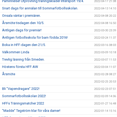
Påminnelse! Utprovning träningskläder Intersport 19/4.
2022-04-17 21:08
Snart dags för anmälan till Sommarfotbollsskolan.
2022-04-13 14:10
Onsala väntar i premiären.
2022-04-08 20:22
Årsmöte tisdagen den 10/5.
2022-04-08 16:50
Äntligen dags för premiär!
2022-03-30 23:39
Äntligen fotbollsskola för barn födda 2016!
2022-03-24 11:37
Boka in HFF-dagen den 21/5.
2022-03-16 08:03
Välkommen Linda
2022-03-09 10:18
Trevlig läsning från Smeden.
2022-03-07 11:53
Höstens första HFF-AW
2022-03-04 11:07
Årsmöte
2022-02-28 08:27
2022-02-25 20:53
Bli ”Vapendragare” 2022!
2022-02-23 07:51
Sommarfotbollsskolan 2022!
2022-02-09 14:06
HFFs Träningsmatcher 2022
2022-01-27 16:48
”Madde” Tegström klar för våra damer!
2022-01-14 15:16