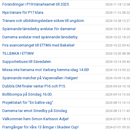
Förändringar i P19 tränarteamet till 2025.
2024-11-18 13:58
Nya tränare för P17 klara.
2024-11-16 08:22
Tränare och utbildningsledare sökes till ungdom.
2024-10-28 13:27
Spännande länsderby avslutar för damerna!
2024-10-25 14:00
Damerna avslutar med spännande länsderby.
2024-10-22 18:23
Fira avancemanget till ETTAN med Bakelse!
2024-10-22 09:42
TILLBAKA I ETTAN!
2024-10-20 08:38
Supporterbuss till Sävedalen.
2024-10-14 09:40
Missa inte herrarna mot Varberg hemma idag 14.00!
2024-10-13 09:22
Spännande matcher på Vapenvallen i helgen!
2024-10-09 16:00
Dubbla DM finaler väntar P16 och P15.
2024-09-24 10:18
Bollibompa på Söndag 16.00.
2024-09-10 14:33
Projektstart för "En bättre väg".
2024-08-15 14:15
Damerna tar emot Smedby på Söndag.
2024-08-13 11:45
Välkommen hem Simon Karlsson Adjei!
2024-07-07 18:13
Framgångar för våra 13 åringar i Skadevi Cup!
2024-07-01 09:55