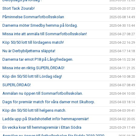
2025-05-20 12:03
Stort Tack Zourab!
2025-05-20 07:23
Påminnelse Sommarfotbollsskolan
2025-05-08 14:49
Damerna möter Smedby hemma på lördag.
2025-04-30 15:44
Missa inte att anmäla till Sommarfotbollsskolan!
2025-04-27 08:27
Köp 50/50 lott till lördagens match!
2025-04-22 16:29
Nu är Derbybiljetterna släppta!
2025-04-17 14:18
Damerna tar emot P18 på Långfredagen.
2025-04-15 22:34
Missa inte en riktig SUPERLÖRDAG!
2025-04-11 21:25
Köp din 50/50 lott till Lördag idag!
2025-04-10 08:20
SUPERLÖRDAG!
2025-04-07 08:49
Anmälan nu öppen till Sommarfotbollsskolan.
2025-04-04 10:00
Dags för premiär match för våra damer mot Skultorp.
2025-04-03 18:14
Köp din 50/50 lott till helgens match.
2025-04-03 09:41
Ladda upp på Stadshotellet inför hemmapremiär!
2025-04-02 20:05
En vecka kvar till hemmapremiär i Ettan Södra
2025-03-29 17:49
Anmälan nu öppen till fotbollsskolan för födda 2019-2020.