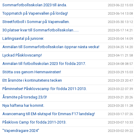
Sommarfotbollsskolan 2023 till ända.
2023-06-22 15:03
Toppmatch på Vapenvallen på lördag!
2023-06-14 13:08
Streetfotboll i Sommar på Vapenvallen.
2023-05-30 13:12
30 platser kvar till Sommarfotbollsskolan......
2023-05-17 14:21
Lärlingsavtal på juniorer.
2023-05-04 14:09
Anmälan till Sommarfotbollsskolan öppnar nästa vecka!
2023-04-25 14:20
Lyckad Påsklovscamp!
2023-04-11 21:58
Anmälan till fotbollsskolan 2023 för födda 2017.
2023-04-08 08:57
Stötta oss genom Hemmavinsten!
2023-03-29 15:03
Ett årsmöte i kontinuitetens tecken
2023-03-23 20:47
Påminnelse! Påsklovscamp för födda 2011-2013.
2023-03-22 07:39
Årsmöte på torsdag 23/3!
2023-03-21 20:26
Nya häftena har kommit.
2023-03-20 11:28
Avancemang till EM-slutspel för Emmas F17 landslag!
2023-03-17 07:26
Påsklovs Camp för födda 2011-2013.
2023-03-07 10:33
"Vapendragare 2024"
2023-03-02 09:22