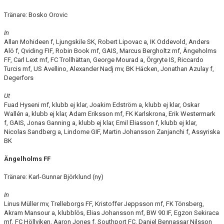
Tränare: Bosko Orovic
In
Allan Mohideen f, Ljungskile SK, Robert Lipovac a, IK Oddevold, Anders
Alö f, Qviding FIF, Robin Book mf, GAIS, Marcus Bergholtz mf, Ängeholms
FF, Carl Lext mf, FC Trollhättan, George Mourad a, Örgryte IS, Riccardo
Turcis mf, US Avellino, Alexander Nadj mv, BK Häcken, Jonathan Azulay f,
Degerfors
Ut
Fuad Hyseni mf, klubb ej klar, Joakim Edström a, klubb ej klar, Oskar
Wallén a, klubb ej klar, Adam Eriksson mf, FK Karlskrona, Erik Westermark
f, GAIS, Jonas Ganning a, klubb ej klar, Emil Eliasson f, klubb ej klar,
Nicolas Sandberg a, Lindome GIF, Martin Johansson Zanjanchi f, Assyriska
BK
Ängelholms FF
Tränare: Karl-Gunnar Björklund (ny)
In
Linus Müller mv, Trelleborgs FF, Kristoffer Jeppsson mf, FK Tönsberg,
Akram Mansour a, klubblös, Elias Johansson mf, BW 90 IF, Egzon Sekiraca
mf, FC Höllviken, Aaron Jones f, Southport FC, Daniel Bennassar Nilsson