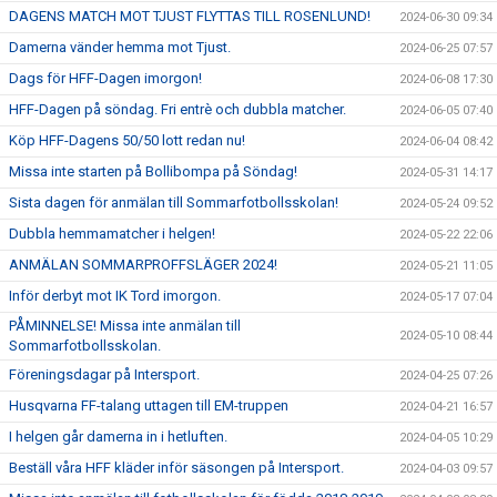
DAGENS MATCH MOT TJUST FLYTTAS TILL ROSENLUND!
2024-06-30 09:34
Damerna vänder hemma mot Tjust.
2024-06-25 07:57
Dags för HFF-Dagen imorgon!
2024-06-08 17:30
HFF-Dagen på söndag. Fri entrè och dubbla matcher.
2024-06-05 07:40
Köp HFF-Dagens 50/50 lott redan nu!
2024-06-04 08:42
Missa inte starten på Bollibompa på Söndag!
2024-05-31 14:17
Sista dagen för anmälan till Sommarfotbollsskolan!
2024-05-24 09:52
Dubbla hemmamatcher i helgen!
2024-05-22 22:06
ANMÄLAN SOMMARPROFFSLÄGER 2024!
2024-05-21 11:05
Inför derbyt mot IK Tord imorgon.
2024-05-17 07:04
PÅMINNELSE! Missa inte anmälan till
2024-05-10 08:44
Sommarfotbollsskolan.
Föreningsdagar på Intersport.
2024-04-25 07:26
Husqvarna FF-talang uttagen till EM-truppen
2024-04-21 16:57
I helgen går damerna in i hetluften.
2024-04-05 10:29
Beställ våra HFF kläder inför säsongen på Intersport.
2024-04-03 09:57