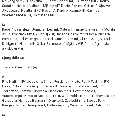
Ivo Vazgec mv, Husqvarna FF, Edafe Egbedi mf, KS Prespa Birlik, Karim
Sadat a, dito, Adi Nalic mf, Mjällby AIF, Daniel Ask mf, Östers IF, Ojevwe
Akpoveta a, Heartland FC, Raslan Al Kurdi b, Kvarnby IK, Rasmus
Wiedesheim-Paul a, Halmstads BK
Ut
Rade Prica a, slutar, Jonathan Levi mf, Östers IF, Ismael Diawara mv, Motala
AIF, Alexander Zaim f, klubb ej klar, Hanson Boakai mf, klubb ej klar, Erik
Pärsson a, Falkenbergs FF, Fredrik Gunnarsson mf, Glumlövs FF, Mikael
Dahlgren f, Hittarps IK, Óskar Sverrisson f, Mjällby AIF, Admir Aganovic
a,klubb ej klar
Ljungskile SK
Tränare: Glenn Ståhl (ny)
In
Filip Karlin f, IFK Uddevalla, Simon Forslund mv, dito, Patrik Wallin f, IFK
Luleå, Robin Strömberg mf, Östers IF, Jonathan Gustafsson mf, FC
Trollhättan, Tommy Filipovic a, Hässleholms IF, Peter Mandic f,
Vänersborgs FK, Victor Mollapolci a, IK Oddevold, Hampus Dahlqvist a, IFK
Göteborg, Hampus Bohman f, Örgryte IS, Zac Lubin mv, Swope Park
Rangers, Roger Thompson f, Trelleborgs FF, Omar Jagne mf, Dalkurd FF
Ut