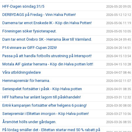
HFF-Dagen söndag 31/5
2026-05-20 09:05
DERBYDAGS på Fredag - Vinn Halva Potten!
2026-05-12 12:12
Damerna tar emot Enskede IK - Köp din Halva Potten!
2026-05-06 11:19
Föreningen söker fysioterapeut.
2026-05-05 10:05
Dam tar emot Örebro SK - Herrarna åker till Värmland.
2026-04-24 09:45
P14 vinnare av GIFF-Cupen 2026!
2026-04-20 14:51
Passa på att handla fotbolls utrustning på Intersport!
2026-04-15 13:54
Motala AIF gästar herrarna - Köp din Halva potten lott!
2026-04-15 10:28
Våra utbildningsledare
2026-04-07 08:46
Hemmapremiär för herrarna.
2026-04-02 11:07
Seriespelet fortsätter i påsk - Köp Halva potten
2026-04-01 08:35
HFF häftena har anlänt lagom till påskhandeln!
2026-03-31 12:32
Entrè kampanjen fortsätter efter helgens 6 poäng!
2026-03-30 08:00
Seriepremiär i Elitettan imorgon - Köp Halva potten!
2026-03-27 10:56
Årsmötet hölls under gårdagen.
2026-03-26 08:55
På lördag smäller det - Elitettan startar med 50 % rabatt på