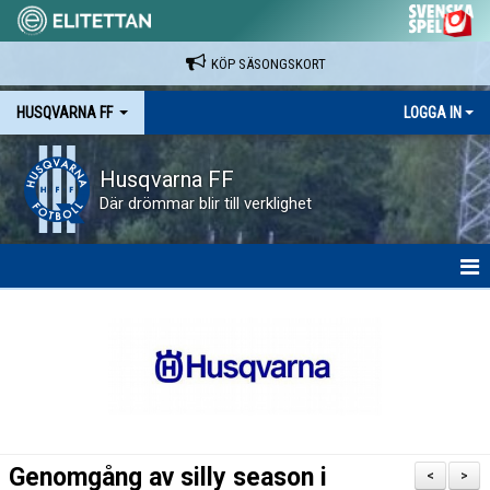
KÖP SÄSONGSKORT
HUSQVARNA FF
LOGGA IN
Husqvarna FF
Där drömmar blir till verklighet
HEM
NYHETER
VAPENVALLEN
SÄSONGSKORT OCH MATCHBILJETTER.
Genomgång av silly season i
<
>