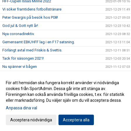
HFF-Cupen Issas Minne 2022
2022-01-09 10:16
Vi söker framtidens fotbollstränare
2021-12-29 11:49
Peter Gwargis på besök hos P08!
2021-12-27 09:03
God jul & Gott nytt år!
2021-12-23 10:42
Nya coronadirektiv.
2021-12-23 08:32
Gemensamt EBK/HFF lag i en F17 satsning.
2021-12-13 11:04
Förlängt avtal med Friskis & Svettis.
2021-12-11 08:51
Tack för säsongen 2021!
2021-12-03 20:54
Nu spänner vi bågen
2021-11-12 07:03
Nu startar träningen för flickor födda 2014/2015.
2021-11-01 19:30
För att hemsidan ska fungera korrekt använder vi nödvändiga
JDM-Guld till HFF!
2021-10-29 07:15
cookies från SportAdmin. Dessa går inte att stänga av.
William Lind uttagen till regionalt läger.
2021-10-25 07:59
Föreningen kan också använda frivilliga cookies, t.ex. för statistik
Finns fortfarande häften kvar!
2021-10-19 11:23
eller marknadsföring. Du väljer själv om du vill acceptera dessa.
Förändringar inom herr organisationen.
Anpassa dina val
2021-10-08 17:52
Höstlovscamp 2021
2021-10-07 11:45
Acceptera nödvändiga
Acceptera alla
Emma till landslaget - Rebecca till Bosön!
2021-09-17 19:53