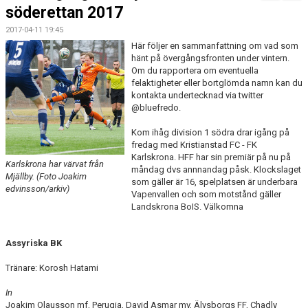
FÖRENINGSKALENDER
söderettan 2017
2017-04-11 19:45
BILDGALLERI
Här följer en sammanfattning om vad som
hänt på övergångsfronten under vintern.
DOKUMENT
Om du rapportera om eventuella
felaktigheter eller bortglömda namn kan du
FÖRENINGENS MATCHER
kontakta undertecknad via twitter
@bluefredo.
SPONSORER
Kom ihåg division 1 södra drar igång på
fredag med Kristianstad FC - FK
INTERSPORT
Karlskrona. HFF har sin premiär på nu på
Karlskrona har värvat från
måndag dvs annnandag påsk. Klockslaget
Mjällby. (Foto Joakim
som gäller är 16, spelplatsen är underbara
ISSA ISKANDERS MINNESFOND
edvinsson/arkiv)
Vapenvallen och som motstånd gäller
Landskrona BoIS. Välkomna
BOKA DIN HEMMAVINSTLOTT SMIDIGT HÄR
Assyriska BK
BÖRJA SPELA FOTBOLL I HUSQVARNA FF
Tränare: Korosh Hatami
BLÅ TRÅDEN
In
HFF´S VÄRDEGRUND
Joakim Olausson mf, Perugia, David Asmar mv, Älvsborgs FF, Chadly