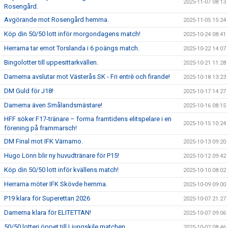
2025-11-07 08:13
Rosengård.
Avgörande mot Rosengård hemma.
2025-11-05 15:24
Köp din 50/50 lott inför morgondagens match!
2025-10-24 08:41
Herrarna tar emot Torslanda i 6 poängs match.
2025-10-22 14:07
Bingolotter till uppesittarkvällen.
2025-10-21 11:28
Damerna avslutar mot Västerås SK - Fri entrè och firande!
2025-10-18 13:23
DM Guld för J18!
2025-10-17 14:27
Damerna även Smålandsmästare!
2025-10-16 08:15
HFF söker F17-tränare – forma framtidens elitspelare i en
2025-10-15 10:24
förening på frammarsch!
DM Final mot IFK Värnamo.
2025-10-13 09:20
Hugo Lönn blir ny huvudtränare för P15!
2025-10-12 09:42
Köp din 50/50 lott inför kvällens match!
2025-10-10 08:02
Herrarna möter IFK Skövde hemma.
2025-10-09 09:00
P19 klara för Superettan 2026
2025-10-07 21:27
Damerna klara för ELITETTAN!
2025-10-07 09:06
50/50 lotteri öppet till Ljungskile matchen.
2025-10-02 08:46