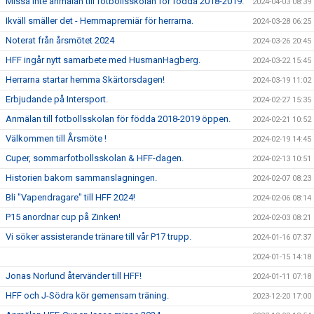
Missa inte anmälan till fotbollsskolan för födda 2018-2019.
2024-04-03 08:39
Ikväll smäller det - Hemmapremiär för herrarna.
2024-03-28 06:25
Noterat från årsmötet 2024
2024-03-26 20:45
HFF ingår nytt samarbete med HusmanHagberg.
2024-03-22 15:45
Herrarna startar hemma Skärtorsdagen!
2024-03-19 11:02
Erbjudande på Intersport.
2024-02-27 15:35
Anmälan till fotbollsskolan för födda 2018-2019 öppen.
2024-02-21 10:52
Välkommen till Årsmöte !
2024-02-19 14:45
Cuper, sommarfotbollsskolan & HFF-dagen.
2024-02-13 10:51
Historien bakom sammanslagningen.
2024-02-07 08:23
Bli "Vapendragare" till HFF 2024!
2024-02-06 08:14
P15 anordnar cup på Zinken!
2024-02-03 08:21
Vi söker assisterande tränare till vår P17 trupp.
2024-01-16 07:37
2024-01-15 14:18
Jonas Norlund återvänder till HFF!
2024-01-11 07:18
HFF och J-Södra kör gemensam träning.
2023-12-20 17:00