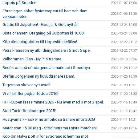
Loppis på Smeden.
2026-01-07 15:06
Föreningen söker fysioterapeut till herr och dam
2026-01-06 13:38
verksamheten.
Grattis till Julpotten! - God jul & Gott nytt år!
2025-12-24 10:05
Sista chansen! Dragning på Julpotten kl 10.00!
2025-12-24 09:00
Köp dina bingolotter till Uppesittarkvällen!
2025-12-22 21:12
Petra Fransson ny utbildningsledare i 5 mot 5 spel.
2025-12-22 07:37
Välkommen Elias - Ny P19 tränare.
2025-12-19 08:26
Besök oss på söndagens Julmarknad i Smedbyn.
2025-11-28 10:12
Stefan Jörgensen ny huvudtränare i Dam.
2025-11-25 13:39
Tagesson skriver nytt avtal!
2025-11-20 15:51
Vi vill bli fler pojkar födda 2016!
2025-11-20 08:33
HFF-Cupen Issas minne 2026 - Nu även med 3 mot 3 spel.
2025-11-16 16:49
Stort Tack för säsongen 2025!
2025-11-12 10:47
Husqvarna FF söker nu ambitiösa tränare inför 2026!
2025-11-11 14:21
Matchstart 15.00 idag - Stöd herrarna i sista matchen!
2025-11-08 12:16
Köp din Halva pott inför avgörandet hemma mot