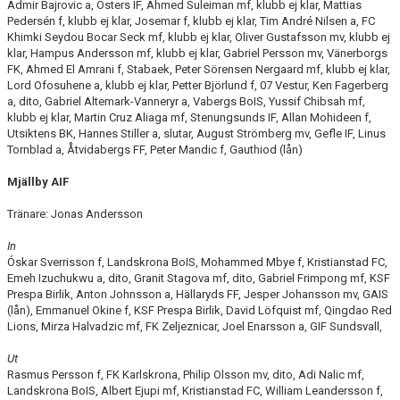
Admir Bajrovic a, Östers IF, Ahmed Suleiman mf, klubb ej klar, Mattias
Pedersén f, klubb ej klar, Josemar f, klubb ej klar, Tim André Nilsen a, FC
Khimki Seydou Bocar Seck mf, klubb ej klar, Oliver Gustafsson mv, klubb ej
klar, Hampus Andersson mf, klubb ej klar, Gabriel Persson mv, Vänerborgs
FK, Ahmed El Amrani f, Stabaek, Peter Sörensen Nergaard mf, klubb ej klar,
Lord Ofosuhene a, klubb ej klar, Petter Björlund f, 07 Vestur, Ken Fagerberg
a, dito, Gabriel Altemark-Vanneryr a, Vabergs BoIS, Yussif Chibsah mf,
klubb ej klar, Martin Cruz Aliaga mf, Stenungsunds IF, Allan Mohideen f,
Utsiktens BK, Hannes Stiller a, slutar, August Strömberg mv, Gefle IF, Linus
Tornblad a, Åtvidabergs FF, Peter Mandic f, Gauthiod (lån)
Mjällby AIF
Tränare: Jonas Andersson
In
Óskar Sverrisson f, Landskrona BoIS, Mohammed Mbye f, Kristianstad FC,
Emeh Izuchukwu a, dito, Granit Stagova mf, dito, Gabriel Frimpong mf, KSF
Prespa Birlik, Anton Johnsson a, Hällaryds FF, Jesper Johansson mv, GAIS
(lån), Emmanuel Okine f, KSF Prespa Birlik, David Löfquist mf, Qingdao Red
Lions, Mirza Halvadzic mf, FK Zeljeznicar, Joel Enarsson a, GIF Sundsvall,
Ut
Rasmus Persson f, FK Karlskrona, Philip Olsson mv, dito, Adi Nalic mf,
Landskrona BoIS, Albert Ejupi mf, Kristianstad FC, William Leandersson f,