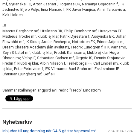
mf, Syrianska FC, Arton Jashari , Höganäs BK, Nemanja Gojacanin f, FK
Jedinstvo Bijelo Polje, Eniz Hamzic f, FK Javor Ivanjica, Almir Taletovic a,
Kvik Halden
Ut
Marcus Bergholtz mf, Utsiktens BK, Philip Bernholtz mf, Husqvarna FF,
Matheus Troche mf, klubb ej klar, Patrik Dyrestam f, Assyriska BK, Johan
Eiswohld mf, IK Sirius, Ardian Rexhepi a, Notodden FK, Prince Adjesi m,
Dream Chasers Academy (lån avslutat), Fredrik Lundgren f, IFK Värnamo,
Zeyn S-Latef mf, klubb ej klar, Fredrik Karlsson a, klubb ej klar, Hugo
Olsson mv, Vejby IF, Sebastian Carlsen mf, Örgryte IS, Dennis Stojanovic-
Fredin f, klubb ej klar, Albin Nilsson f, Trelleborgs FF, Carl Lindell mv, klubb
ej klar, Petar Petrovic mf, IFK Värnamo, Axel Grahn mf, Eskilsminne IF,
Christian Ljungberg mf, Gefle IF
Sammanställningen är gjord av Fredric "Fredo" Lindström
Nyhetsarkiv
Inbjudan till ungdomslag när GAIS gästar Vapenvallen!
2026-08-06 12:36