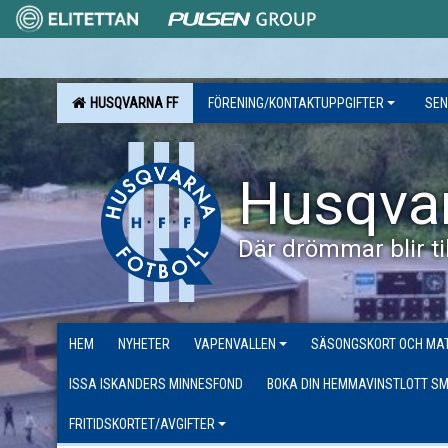
HUSQVARNA FF
FÖRENING/KONTAKTUPPGIFTER
SEN
Husqva
Där drömmar blir til
HEM
NYHETER
VAPENVALLEN
SÄSONGSKORT OCH MAT
ISSA ISKANDERS MINNESFOND
BOKA DIN HEMMAVINSTLOTT SM
FRITIDSKORTET/AVGIFTER