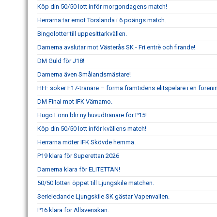
Köp din 50/50 lott inför morgondagens match!
Herrarna tar emot Torslanda i 6 poängs match.
Bingolotter till uppesittarkvällen.
Damerna avslutar mot Västerås SK - Fri entrè och firande!
DM Guld för J18!
Damerna även Smålandsmästare!
HFF söker F17-tränare – forma framtidens elitspelare i en fören
DM Final mot IFK Värnamo.
Hugo Lönn blir ny huvudtränare för P15!
Köp din 50/50 lott inför kvällens match!
Herrarna möter IFK Skövde hemma.
P19 klara för Superettan 2026
Damerna klara för ELITETTAN!
50/50 lotteri öppet till Ljungskile matchen.
Serieledande Ljungskile SK gästar Vapenvallen.
P16 klara för Allsvenskan.