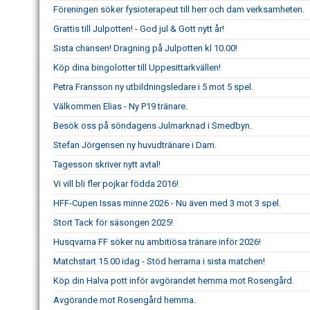
Föreningen söker fysioterapeut till herr och dam verksamheten.
Grattis till Julpotten! - God jul & Gott nytt år!
Sista chansen! Dragning på Julpotten kl 10.00!
Köp dina bingolotter till Uppesittarkvällen!
Petra Fransson ny utbildningsledare i 5 mot 5 spel.
Välkommen Elias - Ny P19 tränare.
Besök oss på söndagens Julmarknad i Smedbyn.
Stefan Jörgensen ny huvudtränare i Dam.
Tagesson skriver nytt avtal!
Vi vill bli fler pojkar födda 2016!
HFF-Cupen Issas minne 2026 - Nu även med 3 mot 3 spel.
Stort Tack för säsongen 2025!
Husqvarna FF söker nu ambitiösa tränare inför 2026!
Matchstart 15.00 idag - Stöd herrarna i sista matchen!
Köp din Halva pott inför avgörandet hemma mot Rosengård.
Avgörande mot Rosengård hemma.