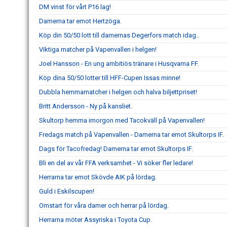
DM vinst för vårt P16 lag!
Damerna tar emot Hertzöga.
Köp din 50/50 lott till damernas Degerfors match idag..
Viktiga matcher på Vapenvallen i helgen!
Joel Hansson - En ung ambitiös tränare i Husqvarna FF.
Köp dina 50/50 lotter till HFF-Cupen Issas minne!
Dubbla hemmamatcher i helgen och halva biljettpriset!
Britt Andersson - Ny på kansliet.
Skultorp hemma imorgon med Tacokväll på Vapenvallen!
Fredags match på Vapenvallen - Damerna tar emot Skultorps IF.
Dags för Tacofredag! Damerna tar emot Skultorps IF.
Bli en del av vår FFA verksamhet - Vi söker fler ledare!
Herrarna tar emot Skövde AIK på lördag.
Guld i Eskilscupen!
Omstart för våra damer och herrar på lördag.
Herrarna möter Assyriska i Toyota Cup.