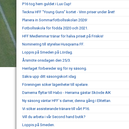
P16 tog hem guldet i Lux Cup!
Teckna HFF "Young Guns" kortet - Vinn priser under året!
Planera in Sommarfotbollsskolan 2026!
Fotbollsskola för födda 2020 och 2021.
HFF Medlemmar tränar för halva priset på Friskis!
Nominering till styrelse Husqvarna FF.
Loppis på Smeden på Lördag.
Årsmöte onsdagen den 25/3.
Herrlaget förbereder sig för ny säsong.
Säkra upp ditt säsongskort idag
Föreningen söker lägenheter till spelare.
Damerna flyttar till Habo - Herrarna gästar Skövde AIK
Ny säsong väntar HFF`s damer, denna gång i Elitettan.
Vi söker assisterande tränare till vårt P16.
Vill du arbeta i vår Second hand butik?
Loppis på Smeden.