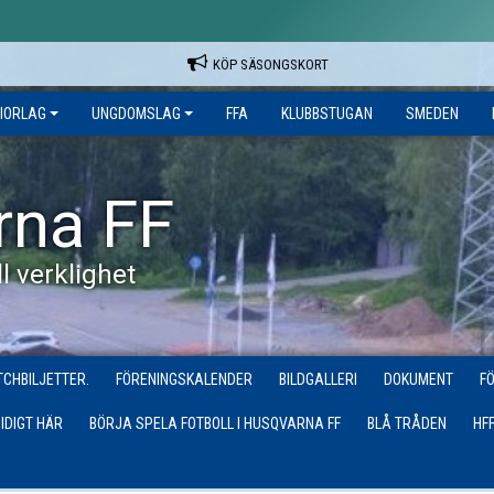
KÖP SÄSONGSKORT
IORLAG
UNGDOMSLAG
FFA
KLUBBSTUGAN
SMEDEN
rna FF
l verklighet
CHBILJETTER.
FÖRENINGSKALENDER
BILDGALLERI
DOKUMENT
F
IDIGT HÄR
BÖRJA SPELA FOTBOLL I HUSQVARNA FF
BLÅ TRÅDEN
HF