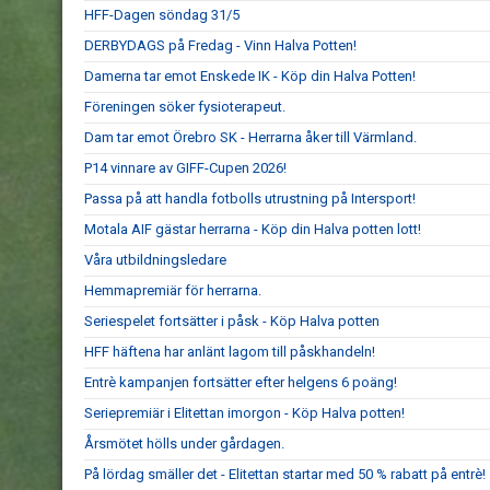
HFF-Dagen söndag 31/5
DERBYDAGS på Fredag - Vinn Halva Potten!
Damerna tar emot Enskede IK - Köp din Halva Potten!
Föreningen söker fysioterapeut.
Dam tar emot Örebro SK - Herrarna åker till Värmland.
P14 vinnare av GIFF-Cupen 2026!
Passa på att handla fotbolls utrustning på Intersport!
Motala AIF gästar herrarna - Köp din Halva potten lott!
Våra utbildningsledare
Hemmapremiär för herrarna.
Seriespelet fortsätter i påsk - Köp Halva potten
HFF häftena har anlänt lagom till påskhandeln!
Entrè kampanjen fortsätter efter helgens 6 poäng!
Seriepremiär i Elitettan imorgon - Köp Halva potten!
Årsmötet hölls under gårdagen.
På lördag smäller det - Elitettan startar med 50 % rabatt på entrè!