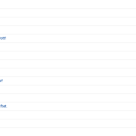
ott!
r!
ftet.