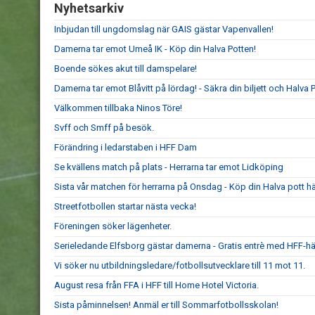
Nyhetsarkiv
Inbjudan till ungdomslag när GAIS gästar Vapenvallen!
Damerna tar emot Umeå IK - Köp din Halva Potten!
Boende sökes akut till damspelare!
Damerna tar emot Blåvitt på lördag! - Säkra din biljett och Halva P
Välkommen tillbaka Ninos Töre!
Svff och Smff på besök.
Förändring i ledarstaben i HFF Dam
Se kvällens match på plats - Herrarna tar emot Lidköping
Sista vår matchen för herrarna på Onsdag - Köp din Halva pott hä
Streetfotbollen startar nästa vecka!
Föreningen söker lägenheter.
Serieledande Elfsborg gästar damerna - Gratis entrè med HFF-hä
Vi söker nu utbildningsledare/fotbollsutvecklare till 11 mot 11.
August resa från FFA i HFF till Home Hotel Victoria.
Sista påminnelsen! Anmäl er till Sommarfotbollsskolan!