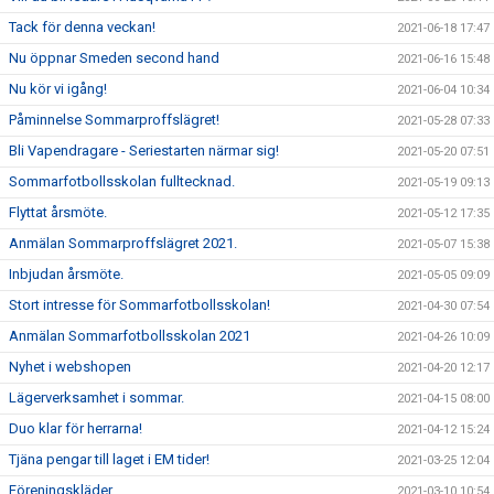
Tack för denna veckan!
2021-06-18 17:47
Nu öppnar Smeden second hand
2021-06-16 15:48
Nu kör vi igång!
2021-06-04 10:34
Påminnelse Sommarproffslägret!
2021-05-28 07:33
Bli Vapendragare - Seriestarten närmar sig!
2021-05-20 07:51
Sommarfotbollsskolan fulltecknad.
2021-05-19 09:13
Flyttat årsmöte.
2021-05-12 17:35
Anmälan Sommarproffslägret 2021.
2021-05-07 15:38
Inbjudan årsmöte.
2021-05-05 09:09
Stort intresse för Sommarfotbollsskolan!
2021-04-30 07:54
Anmälan Sommarfotbollsskolan 2021
2021-04-26 10:09
Nyhet i webshopen
2021-04-20 12:17
Lägerverksamhet i sommar.
2021-04-15 08:00
Duo klar för herrarna!
2021-04-12 15:24
Tjäna pengar till laget i EM tider!
2021-03-25 12:04
Föreningskläder
2021-03-10 10:54