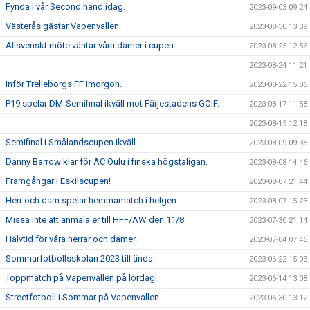
Fynda i vår Second hand idag.
2023-09-03 09:24
Västerås gästar Vapenvallen.
2023-08-30 13:39
Allsvenskt möte väntar våra damer i cupen.
2023-08-25 12:56
2023-08-24 11:21
Inför Trelleborgs FF imorgon.
2023-08-22 15:06
P19 spelar DM-Semifinal ikväll mot Färjestadens GOIF.
2023-08-17 11:58
2023-08-15 12:18
Semifinal i Smålandscupen ikväll.
2023-08-09 09:35
Danny Barrow klar för AC Oulu i finska högstaligan.
2023-08-08 14:46
Framgångar i Eskilscupen!
2023-08-07 21:44
Herr och dam spelar hemmamatch i helgen..
2023-08-07 15:23
Missa inte att anmäla er till HFF/AW den 11/8.
2023-07-30 21:14
Halvtid för våra herrar och damer.
2023-07-04 07:45
Sommarfotbollsskolan 2023 till ända.
2023-06-22 15:03
Toppmatch på Vapenvallen på lördag!
2023-06-14 13:08
Streetfotboll i Sommar på Vapenvallen.
2023-05-30 13:12