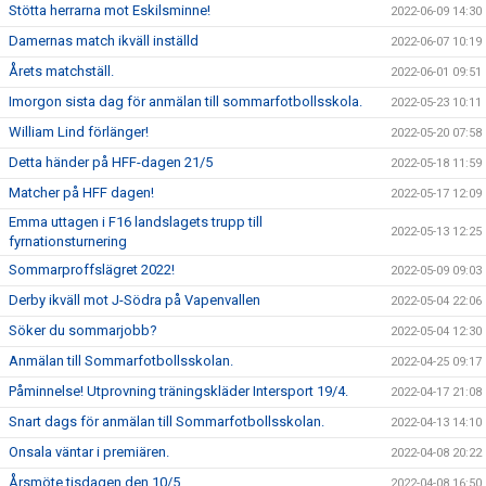
Stötta herrarna mot Eskilsminne!
2022-06-09 14:30
Damernas match ikväll inställd
2022-06-07 10:19
Årets matchställ.
2022-06-01 09:51
Imorgon sista dag för anmälan till sommarfotbollsskola.
2022-05-23 10:11
William Lind förlänger!
2022-05-20 07:58
Detta händer på HFF-dagen 21/5
2022-05-18 11:59
Matcher på HFF dagen!
2022-05-17 12:09
Emma uttagen i F16 landslagets trupp till
2022-05-13 12:25
fyrnationsturnering
Sommarproffslägret 2022!
2022-05-09 09:03
Derby ikväll mot J-Södra på Vapenvallen
2022-05-04 22:06
Söker du sommarjobb?
2022-05-04 12:30
Anmälan till Sommarfotbollsskolan.
2022-04-25 09:17
Påminnelse! Utprovning träningskläder Intersport 19/4.
2022-04-17 21:08
Snart dags för anmälan till Sommarfotbollsskolan.
2022-04-13 14:10
Onsala väntar i premiären.
2022-04-08 20:22
Årsmöte tisdagen den 10/5.
2022-04-08 16:50