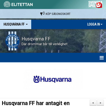
KÖP SÄSONGSKORT
HUSQVARNA FF
LOGGA IN
Husqvarna FF
Där drömmar blir till verklighet
HEM
NYHETER
VAPENVALLEN
SÄSONGSKORT OCH MATCHBILJETTER.
Husqvarna FF har antagit en
<
>