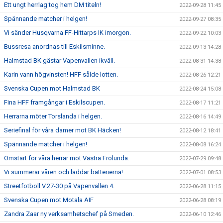
Ett ungt herrlag tog hem DM titeln!
2022-09-28 11:45
Spännande matcher i helgen!
2022-09-27 08:35
Vi sänder Husqvarna FF-Hittarps IK imorgon.
2022-09-22 10:03
Bussresa anordnas till Eskilsminne.
2022-09-13 14:28
Halmstad BK gästar Vapenvallen ikväll.
2022-08-31 14:38
Karin vann högvinsten! HFF sålde lotten.
2022-08-26 12:21
Svenska Cupen mot Halmstad BK
2022-08-24 15:08
Fina HFF framgångar i Eskilscupen.
2022-08-17 11:21
Herrarna möter Torslanda i helgen.
2022-08-16 14:49
Seriefinal för våra damer mot BK Häcken!
2022-08-12 18:41
Spännande matcher i helgen!
2022-08-08 16:24
Omstart för våra herrar mot Västra Frölunda.
2022-07-29 09:48
Vi summerar våren och laddar batterierna!
2022-07-01 08:53
Streetfotboll V.27-30 på Vapenvallen 4.
2022-06-28 11:15
Svenska Cupen mot Motala AIF
2022-06-28 08:19
Zandra Zaar ny verksamhetschef på Smeden.
2022-06-10 12:46