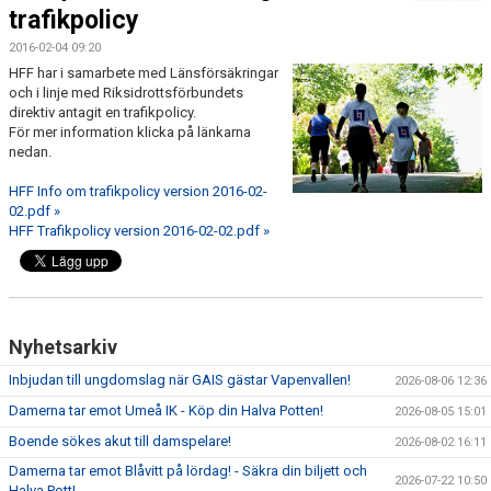
FÖRENINGSKALENDER
trafikpolicy
2016-02-04 09:20
BILDGALLERI
HFF har i samarbete med Länsförsäkringar
och i linje med Riksidrottsförbundets
DOKUMENT
direktiv antagit en trafikpolicy.
För mer information klicka på länkarna
nedan.
FÖRENINGENS MATCHER
HFF Info om trafikpolicy version 2016-02-
SPONSORER
02.pdf »
HFF Trafikpolicy version 2016-02-02.pdf »
INTERSPORT
ISSA ISKANDERS MINNESFOND
BOKA DIN HEMMAVINSTLOTT SMIDIGT HÄR
Nyhetsarkiv
Inbjudan till ungdomslag när GAIS gästar Vapenvallen!
2026-08-06 12:36
BÖRJA SPELA FOTBOLL I HUSQVARNA FF
Damerna tar emot Umeå IK - Köp din Halva Potten!
2026-08-05 15:01
BLÅ TRÅDEN
Boende sökes akut till damspelare!
2026-08-02 16:11
Damerna tar emot Blåvitt på lördag! - Säkra din biljett och
HFF´S VÄRDEGRUND
2026-07-22 10:50
Halva Pott!