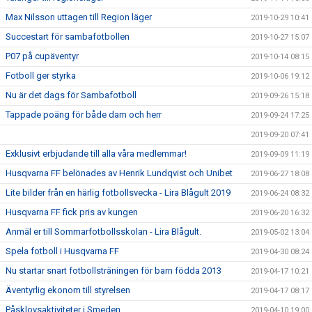
Max Nilsson uttagen till Region läger
2019-10-29 10:41
Succestart för sambafotbollen
2019-10-27 15:07
P07 på cupäventyr
2019-10-14 08:15
Fotboll ger styrka
2019-10-06 19:12
Nu är det dags för Sambafotboll
2019-09-26 15:18
Tappade poäng för både dam och herr
2019-09-24 17:25
2019-09-20 07:41
Exklusivt erbjudande till alla våra medlemmar!
2019-09-09 11:19
Husqvarna FF belönades av Henrik Lundqvist och Unibet
2019-06-27 18:08
Lite bilder från en härlig fotbollsvecka - Lira Blågult 2019
2019-06-24 08:32
Husqvarna FF fick pris av kungen
2019-06-20 16:32
Anmäl er till Sommarfotbollsskolan - Lira Blågult.
2019-05-02 13:04
Spela fotboll i Husqvarna FF
2019-04-30 08:24
Nu startar snart fotbollsträningen för barn födda 2013
2019-04-17 10:21
Äventyrlig ekonom till styrelsen
2019-04-17 08:17
Påsklovsaktiviteter i Smeden
2019-04-10 19:00