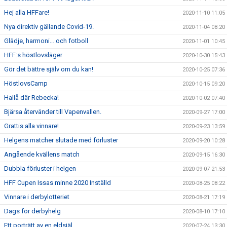
Hej alla HFFare!
2020-11-10 11:05
Nya direktiv gällande Covid-19.
2020-11-04 08:20
Glädje, harmoni… och fotboll
2020-11-01 10:45
HFF:s höstlovsläger
2020-10-30 15:43
Gör det bättre själv om du kan!
2020-10-25 07:36
HöstlovsCamp
2020-10-15 09:20
Hallå där Rebecka!
2020-10-02 07:40
Bjärsa återvänder till Vapenvallen.
2020-09-27 17:00
Grattis alla vinnare!
2020-09-23 13:59
Helgens matcher slutade med förluster
2020-09-20 10:28
Angående kvällens match
2020-09-15 16:30
Dubbla förluster i helgen
2020-09-07 21:53
HFF Cupen Issas minne 2020 Inställd
2020-08-25 08:22
Vinnare i derbylotteriet
2020-08-21 17:19
Dags för derbyhelg
2020-08-10 17:10
Ett porträtt av en eldsjäl.
2020-07-24 13:30