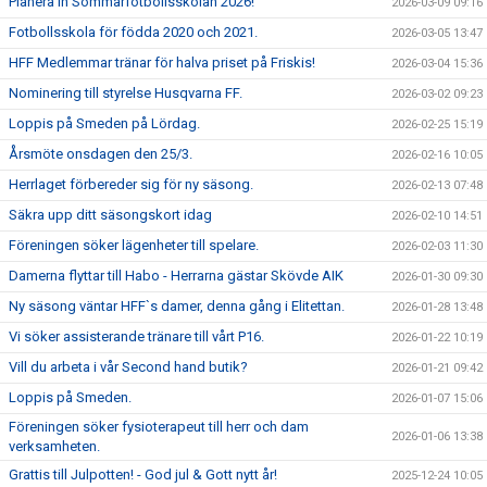
Planera in Sommarfotbollsskolan 2026!
2026-03-09 09:16
Fotbollsskola för födda 2020 och 2021.
2026-03-05 13:47
HFF Medlemmar tränar för halva priset på Friskis!
2026-03-04 15:36
Nominering till styrelse Husqvarna FF.
2026-03-02 09:23
Loppis på Smeden på Lördag.
2026-02-25 15:19
Årsmöte onsdagen den 25/3.
2026-02-16 10:05
Herrlaget förbereder sig för ny säsong.
2026-02-13 07:48
Säkra upp ditt säsongskort idag
2026-02-10 14:51
Föreningen söker lägenheter till spelare.
2026-02-03 11:30
Damerna flyttar till Habo - Herrarna gästar Skövde AIK
2026-01-30 09:30
Ny säsong väntar HFF`s damer, denna gång i Elitettan.
2026-01-28 13:48
Vi söker assisterande tränare till vårt P16.
2026-01-22 10:19
Vill du arbeta i vår Second hand butik?
2026-01-21 09:42
Loppis på Smeden.
2026-01-07 15:06
Föreningen söker fysioterapeut till herr och dam
2026-01-06 13:38
verksamheten.
Grattis till Julpotten! - God jul & Gott nytt år!
2025-12-24 10:05