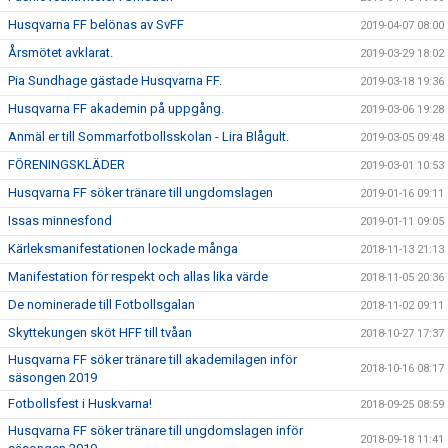
Husqvarna FF belönas av SvFF
2019-04-07 08:00
Årsmötet avklarat.
2019-03-29 18:02
Pia Sundhage gästade Husqvarna FF.
2019-03-18 19:36
Husqvarna FF akademin på uppgång.
2019-03-06 19:28
Anmäl er till Sommarfotbollsskolan - Lira Blågult.
2019-03-05 09:48
FÖRENINGSKLÄDER
2019-03-01 10:53
Husqvarna FF söker tränare till ungdomslagen
2019-01-16 09:11
Issas minnesfond
2019-01-11 09:05
Kärleksmanifestationen lockade många
2018-11-13 21:13
Manifestation för respekt och allas lika värde
2018-11-05 20:36
De nominerade till Fotbollsgalan
2018-11-02 09:11
Skyttekungen sköt HFF till tvåan
2018-10-27 17:37
Husqvarna FF söker tränare till akademilagen inför
2018-10-16 08:17
säsongen 2019
Fotbollsfest i Huskvarna!
2018-09-25 08:59
Husqvarna FF söker tränare till ungdomslagen inför
2018-09-18 11:41