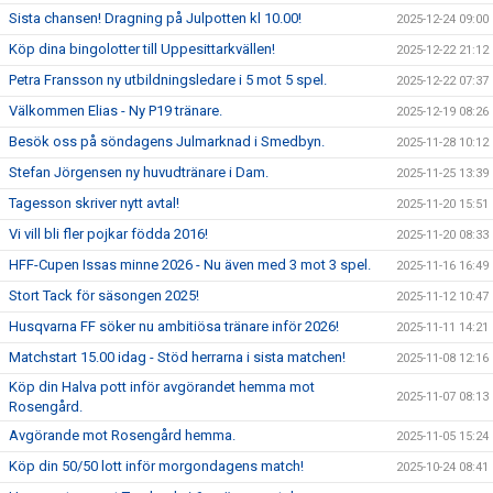
Sista chansen! Dragning på Julpotten kl 10.00!
2025-12-24 09:00
Köp dina bingolotter till Uppesittarkvällen!
2025-12-22 21:12
Petra Fransson ny utbildningsledare i 5 mot 5 spel.
2025-12-22 07:37
Välkommen Elias - Ny P19 tränare.
2025-12-19 08:26
Besök oss på söndagens Julmarknad i Smedbyn.
2025-11-28 10:12
Stefan Jörgensen ny huvudtränare i Dam.
2025-11-25 13:39
Tagesson skriver nytt avtal!
2025-11-20 15:51
Vi vill bli fler pojkar födda 2016!
2025-11-20 08:33
HFF-Cupen Issas minne 2026 - Nu även med 3 mot 3 spel.
2025-11-16 16:49
Stort Tack för säsongen 2025!
2025-11-12 10:47
Husqvarna FF söker nu ambitiösa tränare inför 2026!
2025-11-11 14:21
Matchstart 15.00 idag - Stöd herrarna i sista matchen!
2025-11-08 12:16
Köp din Halva pott inför avgörandet hemma mot
2025-11-07 08:13
Rosengård.
Avgörande mot Rosengård hemma.
2025-11-05 15:24
Köp din 50/50 lott inför morgondagens match!
2025-10-24 08:41