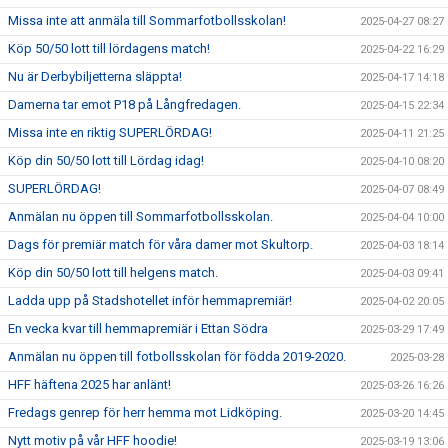
Missa inte att anmäla till Sommarfotbollsskolan!
2025-04-27 08:27
Köp 50/50 lott till lördagens match!
2025-04-22 16:29
Nu är Derbybiljetterna släppta!
2025-04-17 14:18
Damerna tar emot P18 på Långfredagen.
2025-04-15 22:34
Missa inte en riktig SUPERLÖRDAG!
2025-04-11 21:25
Köp din 50/50 lott till Lördag idag!
2025-04-10 08:20
SUPERLÖRDAG!
2025-04-07 08:49
Anmälan nu öppen till Sommarfotbollsskolan.
2025-04-04 10:00
Dags för premiär match för våra damer mot Skultorp.
2025-04-03 18:14
Köp din 50/50 lott till helgens match.
2025-04-03 09:41
Ladda upp på Stadshotellet inför hemmapremiär!
2025-04-02 20:05
En vecka kvar till hemmapremiär i Ettan Södra
2025-03-29 17:49
Anmälan nu öppen till fotbollsskolan för födda 2019-2020.
2025-03-28
HFF häftena 2025 har anlänt!
2025-03-26 16:26
Fredags genrep för herr hemma mot Lidköping.
2025-03-20 14:45
Nytt motiv på vår HFF hoodie!
2025-03-19 13:06