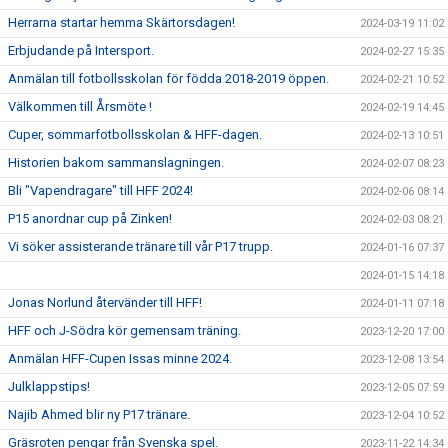
Herrarna startar hemma Skärtorsdagen!
2024-03-19 11:02
Erbjudande på Intersport.
2024-02-27 15:35
Anmälan till fotbollsskolan för födda 2018-2019 öppen.
2024-02-21 10:52
Välkommen till Årsmöte !
2024-02-19 14:45
Cuper, sommarfotbollsskolan & HFF-dagen.
2024-02-13 10:51
Historien bakom sammanslagningen.
2024-02-07 08:23
Bli "Vapendragare" till HFF 2024!
2024-02-06 08:14
P15 anordnar cup på Zinken!
2024-02-03 08:21
Vi söker assisterande tränare till vår P17 trupp.
2024-01-16 07:37
2024-01-15 14:18
Jonas Norlund återvänder till HFF!
2024-01-11 07:18
HFF och J-Södra kör gemensam träning.
2023-12-20 17:00
Anmälan HFF-Cupen Issas minne 2024.
2023-12-08 13:54
Julklappstips!
2023-12-05 07:59
Najib Ahmed blir ny P17 tränare.
2023-12-04 10:52
Gräsroten pengar från Svenska spel.
2023-11-22 14:34