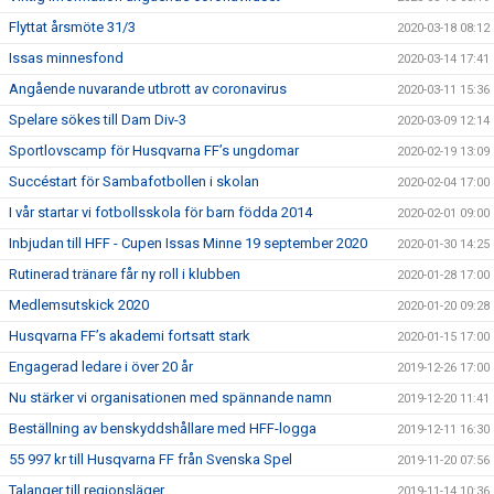
Flyttat årsmöte 31/3
2020-03-18 08:12
Issas minnesfond
2020-03-14 17:41
Angående nuvarande utbrott av coronavirus
2020-03-11 15:36
Spelare sökes till Dam Div-3
2020-03-09 12:14
Sportlovscamp för Husqvarna FF’s ungdomar
2020-02-19 13:09
Succéstart för Sambafotbollen i skolan
2020-02-04 17:00
I vår startar vi fotbollsskola för barn födda 2014
2020-02-01 09:00
Inbjudan till HFF - Cupen Issas Minne 19 september 2020
2020-01-30 14:25
Rutinerad tränare får ny roll i klubben
2020-01-28 17:00
Medlemsutskick 2020
2020-01-20 09:28
Husqvarna FF’s akademi fortsatt stark
2020-01-15 17:00
Engagerad ledare i över 20 år
2019-12-26 17:00
Nu stärker vi organisationen med spännande namn
2019-12-20 11:41
Beställning av benskyddshållare med HFF-logga
2019-12-11 16:30
55 997 kr till Husqvarna FF från Svenska Spel
2019-11-20 07:56
Talanger till regionsläger
2019-11-14 10:36