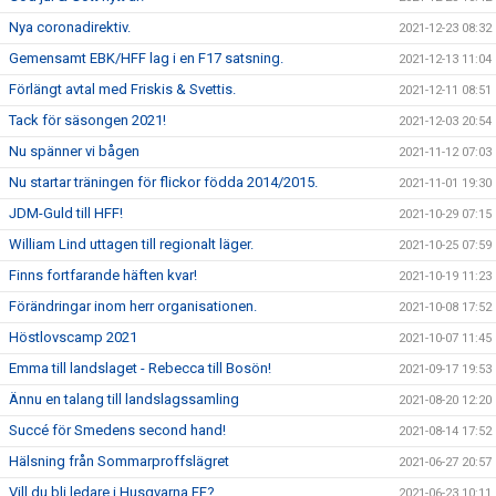
Nya coronadirektiv.
2021-12-23 08:32
Gemensamt EBK/HFF lag i en F17 satsning.
2021-12-13 11:04
Förlängt avtal med Friskis & Svettis.
2021-12-11 08:51
Tack för säsongen 2021!
2021-12-03 20:54
Nu spänner vi bågen
2021-11-12 07:03
Nu startar träningen för flickor födda 2014/2015.
2021-11-01 19:30
JDM-Guld till HFF!
2021-10-29 07:15
William Lind uttagen till regionalt läger.
2021-10-25 07:59
Finns fortfarande häften kvar!
2021-10-19 11:23
Förändringar inom herr organisationen.
2021-10-08 17:52
Höstlovscamp 2021
2021-10-07 11:45
Emma till landslaget - Rebecca till Bosön!
2021-09-17 19:53
Ännu en talang till landslagssamling
2021-08-20 12:20
Succé för Smedens second hand!
2021-08-14 17:52
Hälsning från Sommarproffslägret
2021-06-27 20:57
Vill du bli ledare i Husqvarna FF?
2021-06-23 10:11