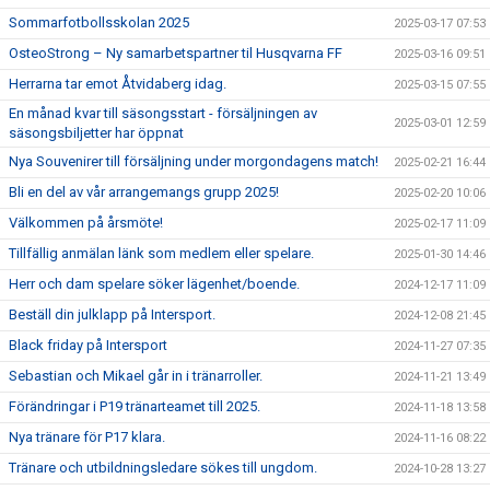
Sommarfotbollsskolan 2025
2025-03-17 07:53
OsteoStrong – Ny samarbetspartner til Husqvarna FF
2025-03-16 09:51
Herrarna tar emot Åtvidaberg idag.
2025-03-15 07:55
En månad kvar till säsongsstart - försäljningen av
2025-03-01 12:59
säsongsbiljetter har öppnat
Nya Souvenirer till försäljning under morgondagens match!
2025-02-21 16:44
Bli en del av vår arrangemangs grupp 2025!
2025-02-20 10:06
Välkommen på årsmöte!
2025-02-17 11:09
Tillfällig anmälan länk som medlem eller spelare.
2025-01-30 14:46
Herr och dam spelare söker lägenhet/boende.
2024-12-17 11:09
Beställ din julklapp på Intersport.
2024-12-08 21:45
Black friday på Intersport
2024-11-27 07:35
Sebastian och Mikael går in i tränarroller.
2024-11-21 13:49
Förändringar i P19 tränarteamet till 2025.
2024-11-18 13:58
Nya tränare för P17 klara.
2024-11-16 08:22
Tränare och utbildningsledare sökes till ungdom.
2024-10-28 13:27