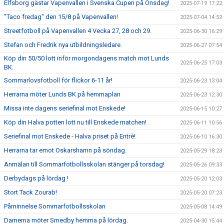
Elfsborg gästar Vapenvallen i Svenska Cupen på Onsdag!
2025-07-19 17:22
"Taco fredag" den 15/8 på Vapenvallen!
2025-07-04 14:52
Streetfotboll på Vapenvallen 4 Vecka 27, 28 och 29.
2025-06-30 16:29
Stefan och Fredrik nya utbildningsledare.
2025-06-27 07:54
Köp din 50/50 lott inför morgondagens match mot Lunds
2025-06-25 17:03
BK.
Sommarlovsfotboll för flickor 6-11 år!
2025-06-23 13:04
Herrarna möter Lunds BK på hemmaplan
2025-06-23 12:30
Missa inte dagens seriefinal mot Enskede!
2025-06-15 10:27
Köp din Halva potten lott nu till Enskede matchen!
2025-06-11 10:56
Seriefinal mot Enskede - Halva priset på Entrè!
2025-06-10 16:30
Herrarna tar emot Oskarshamn på söndag.
2025-05-29 18:23
Anmälan till Sommarfotbollsskolan stänger på torsdag!
2025-05-26 09:33
Derbydags på lördag !
2025-05-20 12:03
Stort Tack Zourab!
2025-05-20 07:23
Påminnelse Sommarfotbollsskolan
2025-05-08 14:49
Damerna möter Smedby hemma på lördag.
2025-04-30 15:44