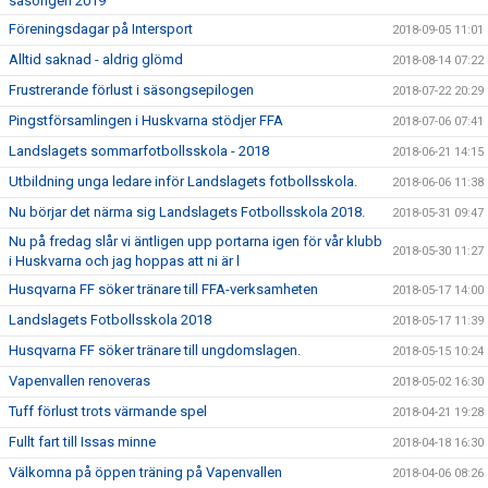
säsongen 2019
Föreningsdagar på Intersport
2018-09-05 11:01
Alltid saknad - aldrig glömd
2018-08-14 07:22
Frustrerande förlust i säsongsepilogen
2018-07-22 20:29
Pingstförsamlingen i Huskvarna stödjer FFA
2018-07-06 07:41
Landslagets sommarfotbollsskola - 2018
2018-06-21 14:15
Utbildning unga ledare inför Landslagets fotbollsskola.
2018-06-06 11:38
Nu börjar det närma sig Landslagets Fotbollsskola 2018.
2018-05-31 09:47
Nu på fredag slår vi äntligen upp portarna igen för vår klubb
2018-05-30 11:27
i Huskvarna och jag hoppas att ni är l
Husqvarna FF söker tränare till FFA-verksamheten
2018-05-17 14:00
Landslagets Fotbollsskola 2018
2018-05-17 11:39
Husqvarna FF söker tränare till ungdomslagen.
2018-05-15 10:24
Vapenvallen renoveras
2018-05-02 16:30
Tuff förlust trots värmande spel
2018-04-21 19:28
Fullt fart till Issas minne
2018-04-18 16:30
Välkomna på öppen träning på Vapenvallen
2018-04-06 08:26