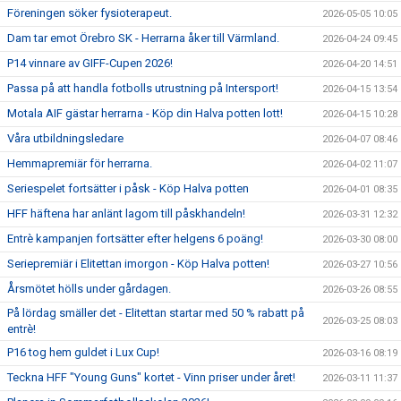
Föreningen söker fysioterapeut.
2026-05-05 10:05
Dam tar emot Örebro SK - Herrarna åker till Värmland.
2026-04-24 09:45
P14 vinnare av GIFF-Cupen 2026!
2026-04-20 14:51
Passa på att handla fotbolls utrustning på Intersport!
2026-04-15 13:54
Motala AIF gästar herrarna - Köp din Halva potten lott!
2026-04-15 10:28
Våra utbildningsledare
2026-04-07 08:46
Hemmapremiär för herrarna.
2026-04-02 11:07
Seriespelet fortsätter i påsk - Köp Halva potten
2026-04-01 08:35
HFF häftena har anlänt lagom till påskhandeln!
2026-03-31 12:32
Entrè kampanjen fortsätter efter helgens 6 poäng!
2026-03-30 08:00
Seriepremiär i Elitettan imorgon - Köp Halva potten!
2026-03-27 10:56
Årsmötet hölls under gårdagen.
2026-03-26 08:55
På lördag smäller det - Elitettan startar med 50 % rabatt på
2026-03-25 08:03
entrè!
P16 tog hem guldet i Lux Cup!
2026-03-16 08:19
Teckna HFF "Young Guns" kortet - Vinn priser under året!
2026-03-11 11:37