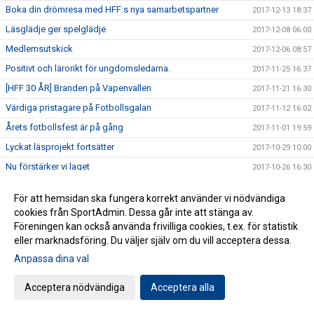
Boka din drömresa med HFF:s nya samarbetspartner
2017-12-13 18:37
Läsglädje ger spelglädje
2017-12-08 06:00
Medlemsutskick
2017-12-06 08:57
Positivt och lärorikt för ungdomsledarna.
2017-11-25 16:37
[HFF 30 ÅR] Branden på Vapenvallen
2017-11-21 16:30
Värdiga pristagare på Fotbollsgalan
2017-11-12 16:02
Årets fotbollsfest är på gång
2017-11-01 19:59
Lyckat läsprojekt fortsätter
2017-10-29 10:00
Nu förstärker vi laget
2017-10-26 16:30
Akademichef till Husqvarna FF
2017-10-24 07:00
För att hemsidan ska fungera korrekt använder vi nödvändiga
[HFF 30 ÅR] Bubbel i gråa baracker
2017-10-12 07:00
cookies från SportAdmin. Dessa går inte att stänga av.
[HFF 30 år.] Möt pojklagsspelaren som blev elitdomare.
Föreningen kan också använda frivilliga cookies, t.ex. för statistik
2017-10-08 08:00
eller marknadsföring. Du väljer själv om du vill acceptera dessa.
Förstärkning av ledarstaben
2017-09-29 17:00
Anpassa dina val
Cupfinal tisdagen den 26/9.
2017-09-25 10:55
SUPPORTERRESA 7 OKTOBER UTSIKTENS BK
2017-09-19 11:31
Acceptera nödvändiga
Acceptera alla
Minnescermoni för Issa på lördag
2017-08-24 08:21