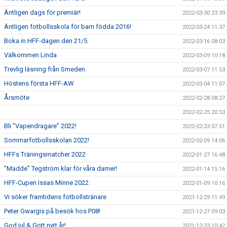
Äntligen dags för premiär!
2022-03-30 23:39
Äntligen fotbollsskola för barn födda 2016!
2022-03-24 11:37
Boka in HFF-dagen den 21/5.
2022-03-16 08:03
Välkommen Linda
2022-03-09 10:18
Trevlig läsning från Smeden.
2022-03-07 11:53
Höstens första HFF-AW
2022-03-04 11:07
Årsmöte
2022-02-28 08:27
2022-02-25 20:53
Bli ”Vapendragare” 2022!
2022-02-23 07:51
Sommarfotbollsskolan 2022!
2022-02-09 14:06
HFFs Träningsmatcher 2022
2022-01-27 16:48
”Madde” Tegström klar för våra damer!
2022-01-14 15:16
HFF-Cupen Issas Minne 2022
2022-01-09 10:16
Vi söker framtidens fotbollstränare
2021-12-29 11:49
Peter Gwargis på besök hos P08!
2021-12-27 09:03
God jul & Gott nytt år!
2021-12-23 10:42