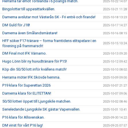
Herrarna tar emot Torslanda i 6 poängs match.
2025-10-22 14:07
Bingolotter till uppesittarkvällen.
2025-10-21 11:28
Damerna avslutar mot Västerås SK - Fri entrè och firande!
2025-10-18 13:23
DM Guld för J18!
2025-10-17 14:27
Damerna även Smålandsmästare!
2025-10-16 08:15
HFF söker F17-tränare – forma framtidens elitspelare i en
2025-10-15 10:24
förening på frammarsch!
DM Final mot IFK Värnamo.
2025-10-13 09:20
Hugo Lönn blir ny huvudtränare för P15!
2025-10-12 09:42
Köp din 50/50 lott inför kvällens match!
2025-10-10 08:02
Herrarna möter IFK Skövde hemma.
2025-10-09 09:00
P19 klara för Superettan 2026
2025-10-07 21:27
Damerna klara för ELITETTAN!
2025-10-07 09:06
50/50 lotteri öppet till Ljungskile matchen.
2025-10-02 08:46
Serieledande Ljungskile SK gästar Vapenvallen.
2025-10-01 10:41
P16 klara för Allsvenskan.
2025-09-30 14:22
DM vinst för vårt P16 lag!
2025-09-25 07:57