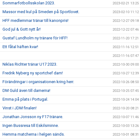
Sommarfotbollsskolan 2023.
2023-02-21 13:25
Massor med kul på Smeden på Sportlovet.
2023-02-10 11:12
HFF medlemmar tränar till kanonpris!
2022-12-27 09:18
God jul & Gott nytt år!
2022-12-22 07:46
Gustaf Lundholm ny tränare för HFF!
2022-11-20 17:21
Ett fåtal häften kvar!
2022-11-16 12:51
2022-11-16 07:47
Niklas Richter tränar U17 2023.
2022-10-30 09:00
Fredrik Nyberg ny sportchef dam!
2022-10-27 12:39
Förändringar i organisationen kring herr.
2022-10-26 08:50
DM Guld även till damerna!
2022-10-25 07:45
Emma på plats i Portugal.
2022-10-24 14:04
Vinst i JDM finalen!
2022-10-20 08:21
Jonathan Jonsson ny F17 tränare.
2022-10-07 11:46
Ingen Bussresa till Eskilsminne.
2022-10-03 13:26
Hemma matcherna i helgen sänds.
2022-10-01 08:31