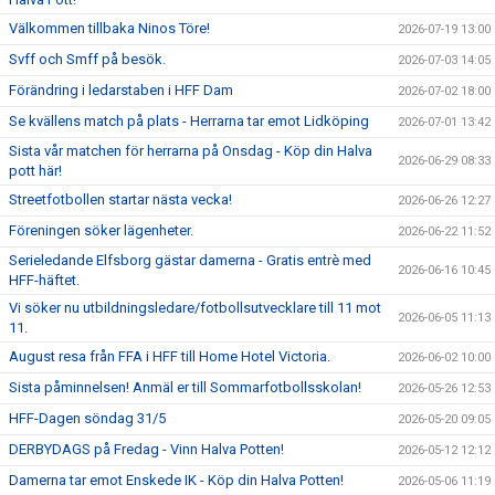
Välkommen tillbaka Ninos Töre!
2026-07-19 13:00
"VAPENDRAGARE 2026"
Svff och Smff på besök.
2026-07-03 14:05
FRITIDSKORTET/AVGIFTER
Förändring i ledarstaben i HFF Dam
2026-07-02 18:00
Se kvällens match på plats - Herrarna tar emot Lidköping
2026-07-01 13:42
Sista vår matchen för herrarna på Onsdag - Köp din Halva
2026-06-29 08:33
pott här!
Streetfotbollen startar nästa vecka!
2026-06-26 12:27
Föreningen söker lägenheter.
2026-06-22 11:52
Serieledande Elfsborg gästar damerna - Gratis entrè med
2026-06-16 10:45
HFF-häftet.
Vi söker nu utbildningsledare/fotbollsutvecklare till 11 mot
2026-06-05 11:13
11.
August resa från FFA i HFF till Home Hotel Victoria.
2026-06-02 10:00
Sista påminnelsen! Anmäl er till Sommarfotbollsskolan!
2026-05-26 12:53
HFF-Dagen söndag 31/5
2026-05-20 09:05
DERBYDAGS på Fredag - Vinn Halva Potten!
2026-05-12 12:12
Damerna tar emot Enskede IK - Köp din Halva Potten!
2026-05-06 11:19