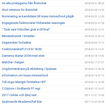
Se alla pristagarna från Årsmötet
2018-03-31 08:03
Stort intresse för årsmötet
2018-03-28 19:33
Nominering av kandidater till Issas minnesfond pågår
2018-03-25 12:00
Engagerade funktionärer förbereder säsongen
2018-03-23 07:58
" Tack vare fotbollen gick vi till final"
2018-03-20 15:31
Ministerbesök i Smeden
2018-03-15 22:13
Segersviten fortsätter
2018-03-04 19:12
Funktionärsträff 21/3 kl 18.00
2018-02-19 15:41
Damerna startar 2018 med vinst
2018-02-18 19:05
Matcher i helgen
2018-02-17 07:51
Ungdomstränare på utbildning i Spanien
2018-02-14 20:54
Information om Issas minnesfond
2018-02-14 07:15
Två unga talanger förstärker HFF
2018-02-12 16:30
C-Diplom i Smålands FF regi.
2018-01-15 16:07
2017 i bilder och (lite) text
2017-12-31 15:00
Spännande Akademichef klar
2017-12-22 05:58