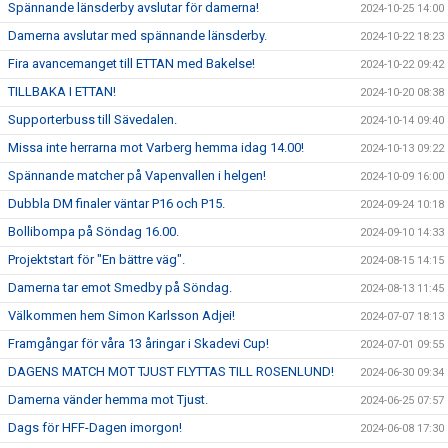
Spännande länsderby avslutar för damerna!
2024-10-25 14:00
Damerna avslutar med spännande länsderby.
2024-10-22 18:23
Fira avancemanget till ETTAN med Bakelse!
2024-10-22 09:42
TILLBAKA I ETTAN!
2024-10-20 08:38
Supporterbuss till Sävedalen.
2024-10-14 09:40
Missa inte herrarna mot Varberg hemma idag 14.00!
2024-10-13 09:22
Spännande matcher på Vapenvallen i helgen!
2024-10-09 16:00
Dubbla DM finaler väntar P16 och P15.
2024-09-24 10:18
Bollibompa på Söndag 16.00.
2024-09-10 14:33
Projektstart för "En bättre väg".
2024-08-15 14:15
Damerna tar emot Smedby på Söndag.
2024-08-13 11:45
Välkommen hem Simon Karlsson Adjei!
2024-07-07 18:13
Framgångar för våra 13 åringar i Skadevi Cup!
2024-07-01 09:55
DAGENS MATCH MOT TJUST FLYTTAS TILL ROSENLUND!
2024-06-30 09:34
Damerna vänder hemma mot Tjust.
2024-06-25 07:57
Dags för HFF-Dagen imorgon!
2024-06-08 17:30