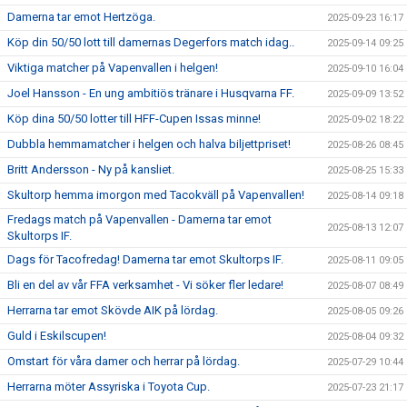
Damerna tar emot Hertzöga.
2025-09-23 16:17
Köp din 50/50 lott till damernas Degerfors match idag..
2025-09-14 09:25
Viktiga matcher på Vapenvallen i helgen!
2025-09-10 16:04
Joel Hansson - En ung ambitiös tränare i Husqvarna FF.
2025-09-09 13:52
Köp dina 50/50 lotter till HFF-Cupen Issas minne!
2025-09-02 18:22
Dubbla hemmamatcher i helgen och halva biljettpriset!
2025-08-26 08:45
Britt Andersson - Ny på kansliet.
2025-08-25 15:33
Skultorp hemma imorgon med Tacokväll på Vapenvallen!
2025-08-14 09:18
Fredags match på Vapenvallen - Damerna tar emot
2025-08-13 12:07
Skultorps IF.
Dags för Tacofredag! Damerna tar emot Skultorps IF.
2025-08-11 09:05
Bli en del av vår FFA verksamhet - Vi söker fler ledare!
2025-08-07 08:49
Herrarna tar emot Skövde AIK på lördag.
2025-08-05 09:26
Guld i Eskilscupen!
2025-08-04 09:32
Omstart för våra damer och herrar på lördag.
2025-07-29 10:44
Herrarna möter Assyriska i Toyota Cup.
2025-07-23 21:17