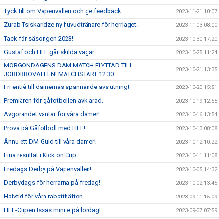
Tyck till om Vapenvallen och ge feedback.
2023-11-21 10:07
Zurab Tsiskaridze ny huvudtränare för herrlaget.
2023-11-03 08:00
Tack för säsongen 2023!
2023-10-30 17:20
Gustaf och HFF går skilda vägar.
2023-10-25 11:24
MORGONDAGENS DAM MATCH FLYTTAD TILL
2023-10-21 13:35
JORDBROVALLEN! MATCHSTART 12.30
Fri entrè till damernas spännande avslutning!
2023-10-20 15:51
Premiären för gåfotbollen avklarad.
2023-10-19 12:55
Avgörandet väntar för våra damer!
2023-10-16 13:54
Prova på Gåfotboll med HFF!
2023-10-13 08:08
Ännu ett DM-Guld till våra damer!
2023-10-12 10:22
Fina resultat i Kick on Cup.
2023-10-11 11:08
Fredags Derby på Vapenvallen!
2023-10-05 14:32
Derbydags för herrarna på fredag!
2023-10-02 13:45
Halvtid för våra rabatthäften.
2023-09-11 15:09
HFF-Cupen Issas minne på lördag!
2023-09-07 07:59