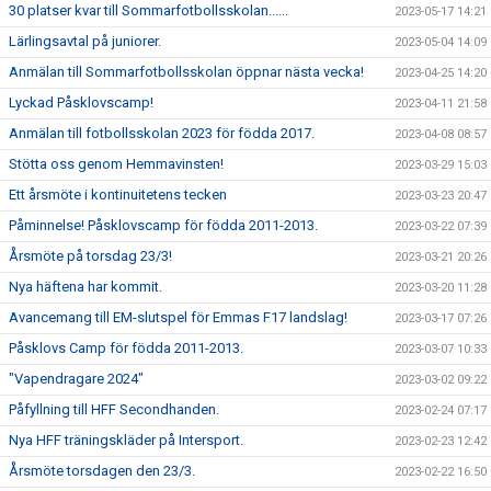
30 platser kvar till Sommarfotbollsskolan......
2023-05-17 14:21
Lärlingsavtal på juniorer.
2023-05-04 14:09
Anmälan till Sommarfotbollsskolan öppnar nästa vecka!
2023-04-25 14:20
Lyckad Påsklovscamp!
2023-04-11 21:58
Anmälan till fotbollsskolan 2023 för födda 2017.
2023-04-08 08:57
Stötta oss genom Hemmavinsten!
2023-03-29 15:03
Ett årsmöte i kontinuitetens tecken
2023-03-23 20:47
Påminnelse! Påsklovscamp för födda 2011-2013.
2023-03-22 07:39
Årsmöte på torsdag 23/3!
2023-03-21 20:26
Nya häftena har kommit.
2023-03-20 11:28
Avancemang till EM-slutspel för Emmas F17 landslag!
2023-03-17 07:26
Påsklovs Camp för födda 2011-2013.
2023-03-07 10:33
"Vapendragare 2024"
2023-03-02 09:22
Påfyllning till HFF Secondhanden.
2023-02-24 07:17
Nya HFF träningskläder på Intersport.
2023-02-23 12:42
Årsmöte torsdagen den 23/3.
2023-02-22 16:50