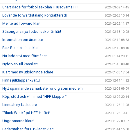
Snart dags för fotbollsskolan i Husqvarna FF!
2021-03-09 14:45
Lovande forwardstalang kontrakterad!
2021-02-23 10:14
Meriterad forward klar!
2021-02-22 11:17
Säsongens nya fotbollsskor är här!
2021-02-18 10:08
Information om årsmöte
2021-02-12 08:53
Faiz Benatallah är klar!
2021-02-10 08:10
Nu laddar vi med förmåner!
2021-01-14 20:11
Nyförvärv till kansliet!
2021-01-13 09:40
Klart med ny utbildningsledare
2021-01-06 17:04
Finns julklappar kvar...!
2020-12-14 14:22
Nytt spännande samarbete för dig som medlem
2020-12-08 09:09
Köp, stöd och vinn med ”HFF klappen”
2020-12-02 20:14
Linneah ny fasledare
2020-11-25 11:08
"Black Week" på HFF-Häftet!
2020-11-23 10:41
Ungdomarna klara!
2020-11-22 09:07
Ledarstaben för P19-laget klar!
2020-11-14 16:00