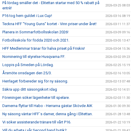
På lördag smäller det - Elitettan startar med 50 % rabatt på
2026-03-25 08:03
entrè!
P16 tog hem guldet i Lux Cup!
2026-03-16 08:19
Teckna HFF "Young Guns" kortet - Vinn priser under året!
2026-03-11 11:37
Planera in Sommarfotbollsskolan 2026!
2026-03-09 09:16
Fotbollsskola för födda 2020 och 2021.
2026-03-05 13:47
HFF Medlemmar tränar för halva priset på Friskis!
2026-03-04 15:36
Nominering till styrelse Husqvarna FF.
2026-03-02 09:23
Loppis på Smeden på Lördag.
2026-02-25 15:19
Årsmöte onsdagen den 25/3.
2026-02-16 10:05
Herrlaget förbereder sig för ny säsong.
2026-02-13 07:48
Säkra upp ditt säsongskort idag
2026-02-10 14:51
Föreningen söker lägenheter till spelare.
2026-02-03 11:30
Damerna flyttar till Habo - Herrarna gästar Skövde AIK
2026-01-30 09:30
Ny säsong väntar HFF`s damer, denna gång i Elitettan.
2026-01-28 13:48
Vi söker assisterande tränare till vårt P16.
2026-01-22 10:19
Vill du arbeta i vår Second hand butik?
2026-01-21 09:42