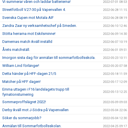
Vi summerar våren och laddar batterierna!
2022-07-01 08:53
Streetfotboll V.27-30 på Vapenvallen 4.
2022-06-28 11:15
Svenska Cupen mot Motala AIF
2022-06-28 08:19
Zandra Zaar ny verksamhetschef på Smeden.
2022-06-10 12:46
Stötta herrarna mot Eskilsminne!
2022-06-09 14:30
Damernas match ikväll inställd
2022-06-07 10:19
Årets matchställ.
2022-06-01 09:51
Imorgon sista dag för anmälan till sommarfotbollsskola.
2022-05-23 10:11
William Lind förlänger!
2022-05-20 07:58
Detta händer på HFF-dagen 21/5
2022-05-18 11:59
Matcher på HFF dagen!
2022-05-17 12:09
Emma uttagen i F16 landslagets trupp till
2022-05-13 12:25
fyrnationsturnering
Sommarproffslägret 2022!
2022-05-09 09:03
Derby ikväll mot J-Södra på Vapenvallen
2022-05-04 22:06
Söker du sommarjobb?
2022-05-04 12:30
Anmälan till Sommarfotbollsskolan.
2022-04-25 09:17