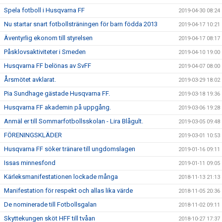
Spela fotboll i Husqvarna FF
2019-04-30 08:24
Nu startar snart fotbollsträningen för barn födda 2013
2019-04-17 10:21
Äventyrlig ekonom till styrelsen
2019-04-17 08:17
Påsklovsaktiviteter i Smeden
2019-04-10 19:00
Husqvarna FF belönas av SvFF
2019-04-07 08:00
Årsmötet avklarat.
2019-03-29 18:02
Pia Sundhage gästade Husqvarna FF.
2019-03-18 19:36
Husqvarna FF akademin på uppgång.
2019-03-06 19:28
Anmäl er till Sommarfotbollsskolan - Lira Blågult.
2019-03-05 09:48
FÖRENINGSKLÄDER
2019-03-01 10:53
Husqvarna FF söker tränare till ungdomslagen
2019-01-16 09:11
Issas minnesfond
2019-01-11 09:05
Kärleksmanifestationen lockade många
2018-11-13 21:13
Manifestation för respekt och allas lika värde
2018-11-05 20:36
De nominerade till Fotbollsgalan
2018-11-02 09:11
Skyttekungen sköt HFF till tvåan
2018-10-27 17:37