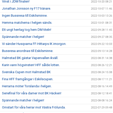
Vinst i JDM finalen!
2022-10-20 08:21
Jonathan Jonsson ny F17 tränare.
2022-10-07 11:46
Ingen Bussresa till Eskilsminne.
2022-10-03 13:26
Hemma matcherna i helgen sänds.
2022-10-01 08:31
Ett ungt herrlag tog hem DM titeln!
2022-09-28 11:45
Spännande matcher i helgen!
2022-09-27 08:35
Vi sänder Husqvarna FF-Hittarps IK imorgon.
2022-09-22 10:03
Bussresa anordnas till Eskilsminne.
2022-09-13 14:28
Halmstad BK gästar Vapenvallen ikväll.
2022-08-31 14:38
Karin vann högvinsten! HFF sålde lotten.
2022-08-26 12:21
Svenska Cupen mot Halmstad BK
2022-08-24 15:08
Fina HFF framgångar i Eskilscupen.
2022-08-17 11:21
Herrarna möter Torslanda i helgen.
2022-08-16 14:49
Seriefinal för våra damer mot BK Häcken!
2022-08-12 18:41
Spännande matcher i helgen!
2022-08-08 16:24
Omstart för våra herrar mot Västra Frölunda.
2022-07-29 09:48