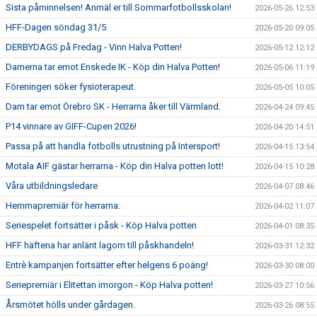
Sista påminnelsen! Anmäl er till Sommarfotbollsskolan!
2026-05-26 12:53
HFF-Dagen söndag 31/5
2026-05-20 09:05
DERBYDAGS på Fredag - Vinn Halva Potten!
2026-05-12 12:12
Damerna tar emot Enskede IK - Köp din Halva Potten!
2026-05-06 11:19
Föreningen söker fysioterapeut.
2026-05-05 10:05
Dam tar emot Örebro SK - Herrarna åker till Värmland.
2026-04-24 09:45
P14 vinnare av GIFF-Cupen 2026!
2026-04-20 14:51
Passa på att handla fotbolls utrustning på Intersport!
2026-04-15 13:54
Motala AIF gästar herrarna - Köp din Halva potten lott!
2026-04-15 10:28
Våra utbildningsledare
2026-04-07 08:46
Hemmapremiär för herrarna.
2026-04-02 11:07
Seriespelet fortsätter i påsk - Köp Halva potten
2026-04-01 08:35
HFF häftena har anlänt lagom till påskhandeln!
2026-03-31 12:32
Entrè kampanjen fortsätter efter helgens 6 poäng!
2026-03-30 08:00
Seriepremiär i Elitettan imorgon - Köp Halva potten!
2026-03-27 10:56
Årsmötet hölls under gårdagen.
2026-03-26 08:55