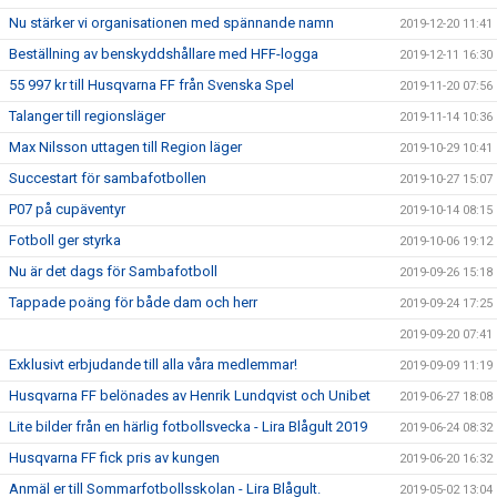
Nu stärker vi organisationen med spännande namn
2019-12-20 11:41
Beställning av benskyddshållare med HFF-logga
2019-12-11 16:30
55 997 kr till Husqvarna FF från Svenska Spel
2019-11-20 07:56
Talanger till regionsläger
2019-11-14 10:36
Max Nilsson uttagen till Region läger
2019-10-29 10:41
Succestart för sambafotbollen
2019-10-27 15:07
P07 på cupäventyr
2019-10-14 08:15
Fotboll ger styrka
2019-10-06 19:12
Nu är det dags för Sambafotboll
2019-09-26 15:18
Tappade poäng för både dam och herr
2019-09-24 17:25
2019-09-20 07:41
Exklusivt erbjudande till alla våra medlemmar!
2019-09-09 11:19
Husqvarna FF belönades av Henrik Lundqvist och Unibet
2019-06-27 18:08
Lite bilder från en härlig fotbollsvecka - Lira Blågult 2019
2019-06-24 08:32
Husqvarna FF fick pris av kungen
2019-06-20 16:32
Anmäl er till Sommarfotbollsskolan - Lira Blågult.
2019-05-02 13:04