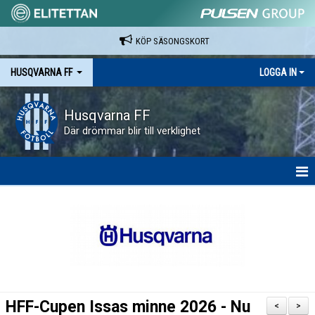
KÖP SÄSONGSKORT
HUSQVARNA FF
LOGGA IN
Husqvarna FF
Där drömmar blir till verklighet
HEM
NYHETER
VAPENVALLEN
SÄSONGSKORT OCH MATCHBILJETTER.
HFF-Cupen Issas minne 2026 - Nu
<
>