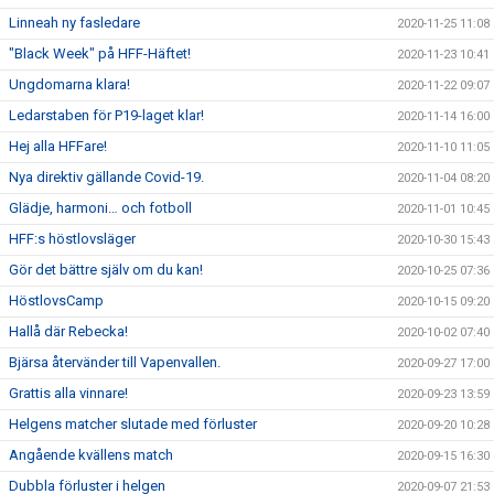
Linneah ny fasledare
2020-11-25 11:08
"Black Week" på HFF-Häftet!
2020-11-23 10:41
Ungdomarna klara!
2020-11-22 09:07
Ledarstaben för P19-laget klar!
2020-11-14 16:00
Hej alla HFFare!
2020-11-10 11:05
Nya direktiv gällande Covid-19.
2020-11-04 08:20
Glädje, harmoni… och fotboll
2020-11-01 10:45
HFF:s höstlovsläger
2020-10-30 15:43
Gör det bättre själv om du kan!
2020-10-25 07:36
HöstlovsCamp
2020-10-15 09:20
Hallå där Rebecka!
2020-10-02 07:40
Bjärsa återvänder till Vapenvallen.
2020-09-27 17:00
Grattis alla vinnare!
2020-09-23 13:59
Helgens matcher slutade med förluster
2020-09-20 10:28
Angående kvällens match
2020-09-15 16:30
Dubbla förluster i helgen
2020-09-07 21:53