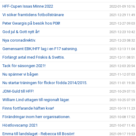
HFF-Cupen Issas Minne 2022
2022-01-09 10:16
Vi söker framtidens fotbollstränare
2021-12-29 11:49
Peter Gwargis på besök hos P08!
2021-12-27 09:03
God jul & Gott nytt år!
2021-12-23 10:42
Nya coronadirektiv.
2021-12-23 08:32
Gemensamt EBK/HFF lag i en F17 satsning.
2021-12-13 11:04
Förlängt avtal med Friskis & Svettis.
2021-12-11 08:51
Tack för säsongen 2021!
2021-12-03 20:54
Nu spänner vi bågen
2021-11-12 07:03
Nu startar träningen för flickor födda 2014/2015.
2021-11-01 19:30
JDM-Guld till HFF!
2021-10-29 07:15
William Lind uttagen till regionalt läger.
2021-10-25 07:59
Finns fortfarande häften kvar!
2021-10-19 11:23
Förändringar inom herr organisationen.
2021-10-08 17:52
Höstlovscamp 2021
2021-10-07 11:45
Emma till landslaget - Rebecca till Bosön!
2021-09-17 19:53