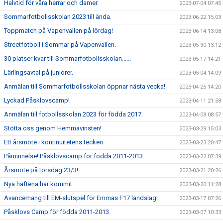
Halvtid för våra herrar och damer.
2023-07-04 07:45
Sommarfotbollsskolan 2023 till ända.
2023-06-22 15:03
Toppmatch på Vapenvallen på lördag!
2023-06-14 13:08
Streetfotboll i Sommar på Vapenvallen.
2023-05-30 13:12
30 platser kvar till Sommarfotbollsskolan......
2023-05-17 14:21
Lärlingsavtal på juniorer.
2023-05-04 14:09
Anmälan till Sommarfotbollsskolan öppnar nästa vecka!
2023-04-25 14:20
Lyckad Påsklovscamp!
2023-04-11 21:58
Anmälan till fotbollsskolan 2023 för födda 2017.
2023-04-08 08:57
Stötta oss genom Hemmavinsten!
2023-03-29 15:03
Ett årsmöte i kontinuitetens tecken
2023-03-23 20:47
Påminnelse! Påsklovscamp för födda 2011-2013.
2023-03-22 07:39
Årsmöte på torsdag 23/3!
2023-03-21 20:26
Nya häftena har kommit.
2023-03-20 11:28
Avancemang till EM-slutspel för Emmas F17 landslag!
2023-03-17 07:26
Påsklovs Camp för födda 2011-2013.
2023-03-07 10:33