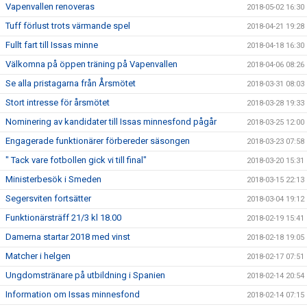
Vapenvallen renoveras
2018-05-02 16:30
Tuff förlust trots värmande spel
2018-04-21 19:28
Fullt fart till Issas minne
2018-04-18 16:30
Välkomna på öppen träning på Vapenvallen
2018-04-06 08:26
Se alla pristagarna från Årsmötet
2018-03-31 08:03
Stort intresse för årsmötet
2018-03-28 19:33
Nominering av kandidater till Issas minnesfond pågår
2018-03-25 12:00
Engagerade funktionärer förbereder säsongen
2018-03-23 07:58
" Tack vare fotbollen gick vi till final"
2018-03-20 15:31
Ministerbesök i Smeden
2018-03-15 22:13
Segersviten fortsätter
2018-03-04 19:12
Funktionärsträff 21/3 kl 18.00
2018-02-19 15:41
Damerna startar 2018 med vinst
2018-02-18 19:05
Matcher i helgen
2018-02-17 07:51
Ungdomstränare på utbildning i Spanien
2018-02-14 20:54
Information om Issas minnesfond
2018-02-14 07:15