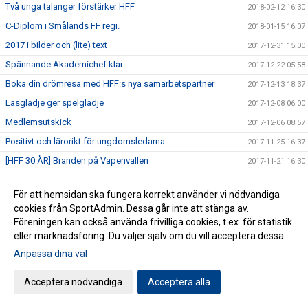
Två unga talanger förstärker HFF
2018-02-12 16:30
C-Diplom i Smålands FF regi.
2018-01-15 16:07
2017 i bilder och (lite) text
2017-12-31 15:00
Spännande Akademichef klar
2017-12-22 05:58
Boka din drömresa med HFF:s nya samarbetspartner
2017-12-13 18:37
Läsglädje ger spelglädje
2017-12-08 06:00
Medlemsutskick
2017-12-06 08:57
Positivt och lärorikt för ungdomsledarna.
2017-11-25 16:37
[HFF 30 ÅR] Branden på Vapenvallen
2017-11-21 16:30
Värdiga pristagare på Fotbollsgalan
2017-11-12 16:02
För att hemsidan ska fungera korrekt använder vi nödvändiga
Årets fotbollsfest är på gång
2017-11-01 19:59
cookies från SportAdmin. Dessa går inte att stänga av.
Lyckat läsprojekt fortsätter
2017-10-29 10:00
Föreningen kan också använda frivilliga cookies, t.ex. för statistik
eller marknadsföring. Du väljer själv om du vill acceptera dessa.
Nu förstärker vi laget
2017-10-26 16:30
Anpassa dina val
Akademichef till Husqvarna FF
2017-10-24 07:00
[HFF 30 ÅR] Bubbel i gråa baracker
2017-10-12 07:00
Acceptera nödvändiga
Acceptera alla
[HFF 30 år.] Möt pojklagsspelaren som blev elitdomare.
2017-10-08 08:00