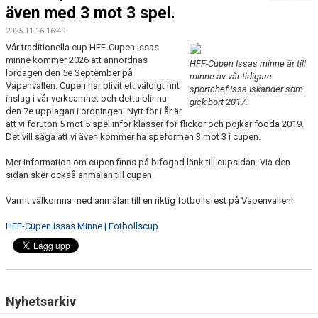
FÖRENINGSKALENDER
även med 3 mot 3 spel.
2025-11-16 16:49
BILDGALLERI
Vår traditionella cup HFF-Cupen Issas
minne kommer 2026 att annordnas
HFF-Cupen Issas minne är till
DOKUMENT
lördagen den 5e September på
minne av vår tidigare
Vapenvallen. Cupen har blivit ett väldigt fint
sportchef Issa Iskander som
inslag i vår verksamhet och detta blir nu
FÖRENINGENS MATCHER
gick bort 2017.
den 7e upplagan i ordningen. Nytt för i år är
att vi föruton 5 mot 5 spel inför klasser för flickor och pojkar födda 2019.
SPONSORER
Det vill säga att vi även kommer ha speformen 3 mot 3 i cupen.
INTERSPORT
Mer information om cupen finns på bifogad länk till cupsidan. Via den
sidan sker också anmälan till cupen.
ISSA ISKANDERS MINNESFOND
Varmt välkomna med anmälan till en riktig fotbollsfest på Vapenvallen!
BOKA DIN HEMMAVINSTLOTT SMIDIGT HÄR
HFF-Cupen Issas Minne | Fotbollscup
BÖRJA SPELA FOTBOLL I HUSQVARNA FF
BLÅ TRÅDEN
Nyhetsarkiv
HFF´S VÄRDEGRUND