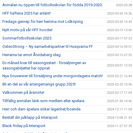
Anmälan nu öppen till fotbollsskolan för födda 2019-2020.
2025-03-28
HFF häftena 2025 har anlänt!
2025-03-26 16:26
Fredags genrep för herr hemma mot Lidköping.
2025-03-20 14:45
Nytt motiv på vår HFF hoodie!
2025-03-19 13:06
Sommarfotbollsskolan 2025
2025-03-17 07:53
OsteoStrong – Ny samarbetspartner til Husqvarna FF
2025-03-16 09:51
Herrarna tar emot Åtvidaberg idag.
2025-03-15 07:55
En månad kvar till säsongsstart - försäljningen av
2025-03-01 12:59
säsongsbiljetter har öppnat
Nya Souvenirer till försäljning under morgondagens match!
2025-02-21 16:44
Bli en del av vår arrangemangs grupp 2025!
2025-02-20 10:06
Välkommen på årsmöte!
2025-02-17 11:09
Tillfällig anmälan länk som medlem eller spelare.
2025-01-30 14:46
Herr och dam spelare söker lägenhet/boende.
2024-12-17 11:09
Beställ din julklapp på Intersport.
2024-12-08 21:45
Black friday på Intersport
2024-11-27 07:35