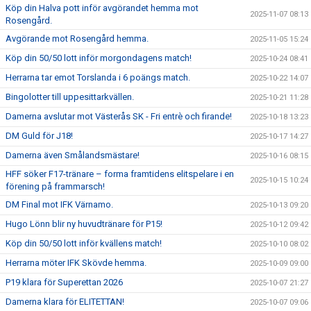
Köp din Halva pott inför avgörandet hemma mot
2025-11-07 08:13
Rosengård.
Avgörande mot Rosengård hemma.
2025-11-05 15:24
Köp din 50/50 lott inför morgondagens match!
2025-10-24 08:41
Herrarna tar emot Torslanda i 6 poängs match.
2025-10-22 14:07
Bingolotter till uppesittarkvällen.
2025-10-21 11:28
Damerna avslutar mot Västerås SK - Fri entrè och firande!
2025-10-18 13:23
DM Guld för J18!
2025-10-17 14:27
Damerna även Smålandsmästare!
2025-10-16 08:15
HFF söker F17-tränare – forma framtidens elitspelare i en
2025-10-15 10:24
förening på frammarsch!
DM Final mot IFK Värnamo.
2025-10-13 09:20
Hugo Lönn blir ny huvudtränare för P15!
2025-10-12 09:42
Köp din 50/50 lott inför kvällens match!
2025-10-10 08:02
Herrarna möter IFK Skövde hemma.
2025-10-09 09:00
P19 klara för Superettan 2026
2025-10-07 21:27
Damerna klara för ELITETTAN!
2025-10-07 09:06