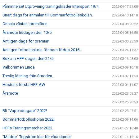
Påminnelse! Utprovning träningskläder Intersport 19/4.
2022-04-17 21:08
Snart dags för anmälan till Sommarfotbollsskolan.
2022-04-13 14:10
Onsala väntar i premiären.
2022-04-08 20:22
Årsmöte tisdagen den 10/5.
2022-04-08 16:50
Äntligen dags för premiär!
2022-03-30 23:39
Äntligen fotbollsskola för barn födda 2016!
2022-03-24 11:37
Boka in HFF-dagen den 21/5.
2022-03-16 08:03
Välkommen Linda
2022-03-09 10:18
Trevlig läsning från Smeden.
2022-03-07 11:53
Höstens första HFF-AW
2022-03-04 11:07
Årsmöte
2022-02-28 08:27
2022-02-25 20:53
Bli ”Vapendragare” 2022!
2022-02-23 07:51
Sommarfotbollsskolan 2022!
2022-02-09 14:06
HFFs Träningsmatcher 2022
2022-01-27 16:48
”Madde” Tegström klar för våra damer!
2022-01-14 15:16