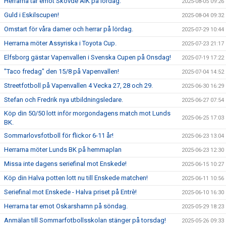
Herrarna tar emot Skövde AIK på lördag.
2025-08-05 09:26
Guld i Eskilscupen!
2025-08-04 09:32
Omstart för våra damer och herrar på lördag.
2025-07-29 10:44
Herrarna möter Assyriska i Toyota Cup.
2025-07-23 21:17
Elfsborg gästar Vapenvallen i Svenska Cupen på Onsdag!
2025-07-19 17:22
"Taco fredag" den 15/8 på Vapenvallen!
2025-07-04 14:52
Streetfotboll på Vapenvallen 4 Vecka 27, 28 och 29.
2025-06-30 16:29
Stefan och Fredrik nya utbildningsledare.
2025-06-27 07:54
Köp din 50/50 lott inför morgondagens match mot Lunds
2025-06-25 17:03
BK.
Sommarlovsfotboll för flickor 6-11 år!
2025-06-23 13:04
Herrarna möter Lunds BK på hemmaplan
2025-06-23 12:30
Missa inte dagens seriefinal mot Enskede!
2025-06-15 10:27
Köp din Halva potten lott nu till Enskede matchen!
2025-06-11 10:56
Seriefinal mot Enskede - Halva priset på Entrè!
2025-06-10 16:30
Herrarna tar emot Oskarshamn på söndag.
2025-05-29 18:23
Anmälan till Sommarfotbollsskolan stänger på torsdag!
2025-05-26 09:33