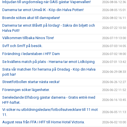
Inbjudan till ungdomslag när GAIS gästar Vapenvallen!
2026-08-06 12:36
Damerna tar emot Umeå IK - Köp din Halva Potten!
"VAPENDRAGARE 2026"
2026-08-05 15:01
Boende sökes akut till damspelare!
2026-08-02 16:11
FRITIDSKORTET/AVGIFTER
Damerna tar emot Blåvitt på lördag! - Säkra din biljett och
2026-07-22 10:50
Halva Pott!
Välkommen tillbaka Ninos Töre!
2026-07-19 13:00
Svff och Smff på besök.
2026-07-03 14:05
Förändring i ledarstaben i HFF Dam
2026-07-02 18:00
Se kvällens match på plats - Herrarna tar emot Lidköping
2026-07-01 13:42
Sista vår matchen för herrarna på Onsdag - Köp din Halva
2026-06-29 08:33
pott här!
Streetfotbollen startar nästa vecka!
2026-06-26 12:27
Föreningen söker lägenheter.
2026-06-22 11:52
Serieledande Elfsborg gästar damerna - Gratis entrè med
2026-06-16 10:45
HFF-häftet.
Vi söker nu utbildningsledare/fotbollsutvecklare till 11 mot
2026-06-05 11:13
11.
August resa från FFA i HFF till Home Hotel Victoria.
2026-06-02 10:00