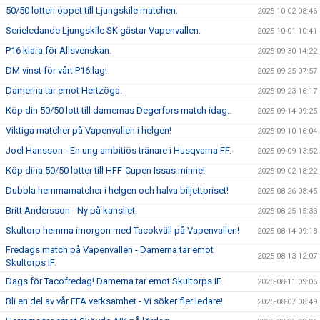
50/50 lotteri öppet till Ljungskile matchen.
2025-10-02 08:46
Serieledande Ljungskile SK gästar Vapenvallen.
2025-10-01 10:41
P16 klara för Allsvenskan.
2025-09-30 14:22
DM vinst för vårt P16 lag!
2025-09-25 07:57
Damerna tar emot Hertzöga.
2025-09-23 16:17
Köp din 50/50 lott till damernas Degerfors match idag..
2025-09-14 09:25
Viktiga matcher på Vapenvallen i helgen!
2025-09-10 16:04
Joel Hansson - En ung ambitiös tränare i Husqvarna FF.
2025-09-09 13:52
Köp dina 50/50 lotter till HFF-Cupen Issas minne!
2025-09-02 18:22
Dubbla hemmamatcher i helgen och halva biljettpriset!
2025-08-26 08:45
Britt Andersson - Ny på kansliet.
2025-08-25 15:33
Skultorp hemma imorgon med Tacokväll på Vapenvallen!
2025-08-14 09:18
Fredags match på Vapenvallen - Damerna tar emot
2025-08-13 12:07
Skultorps IF.
Dags för Tacofredag! Damerna tar emot Skultorps IF.
2025-08-11 09:05
Bli en del av vår FFA verksamhet - Vi söker fler ledare!
2025-08-07 08:49