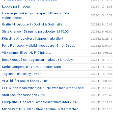
Loppis på Smeden.
2026-01-07 15:06
Föreningen söker fysioterapeut till herr och dam
2026-01-06 13:38
verksamheten.
Grattis till Julpotten! - God jul & Gott nytt år!
2025-12-24 10:05
Sista chansen! Dragning på Julpotten kl 10.00!
2025-12-24 09:00
Köp dina bingolotter till Uppesittarkvällen!
2025-12-22 21:12
Petra Fransson ny utbildningsledare i 5 mot 5 spel.
2025-12-22 07:37
Välkommen Elias - Ny P19 tränare.
2025-12-19 08:26
Besök oss på söndagens Julmarknad i Smedbyn.
2025-11-28 10:12
Stefan Jörgensen ny huvudtränare i Dam.
2025-11-25 13:39
Tagesson skriver nytt avtal!
2025-11-20 15:51
Vi vill bli fler pojkar födda 2016!
2025-11-20 08:33
HFF-Cupen Issas minne 2026 - Nu även med 3 mot 3 spel.
2025-11-16 16:49
Stort Tack för säsongen 2025!
2025-11-12 10:47
Husqvarna FF söker nu ambitiösa tränare inför 2026!
2025-11-11 14:21
Matchstart 15.00 idag - Stöd herrarna i sista matchen!
2025-11-08 12:16