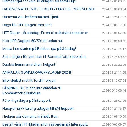
Framgångar för våra 13 åringar i Skadevi Cup!
2024-07-01 09:55
DAGENS MATCH MOT TJUST FLYTTAS TILL ROSENLUND!
2024-06-30 09:34
Damerna vänder hemma mot Tjust.
2024-06-25 07:57
Dags för HFF-Dagen imorgon!
2024-06-08 17:30
HFF-Dagen på söndag. Fri entrè och dubbla matcher.
2024-06-05 07:40
Köp HFF-Dagens 50/50 lott redan nu!
2024-06-04 08:42
Missa inte starten på Bollibompa på Söndag!
2024-05-31 14:17
Sista dagen för anmälan till Sommarfotbollsskolan!
2024-05-24 09:52
Dubbla hemmamatcher i helgen!
2024-05-22 22:06
ANMÄLAN SOMMARPROFFSLÄGER 2024!
2024-05-21 11:05
Inför derbyt mot IK Tord imorgon.
2024-05-17 07:04
PÅMINNELSE! Missa inte anmälan till
2024-05-10 08:44
Sommarfotbollsskolan.
Föreningsdagar på Intersport.
2024-04-25 07:26
Husqvarna FF-talang uttagen till EM-truppen
2024-04-21 16:57
I helgen går damerna in i hetluften.
2024-04-05 10:29
Beställ våra HFF kläder inför säsongen på Intersport.
2024-04-03 09:57