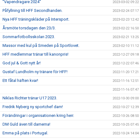
"Vapendragare 2024"
2023-03-02 09:22
Påfyllning till HFF Secondhanden.
2023-02-24 07:17
Nya HFF träningskläder på Intersport.
2023-02-23 12:42
Årsmöte torsdagen den 23/3.
2023-02-22 16:50
Sommarfotbollsskolan 2023.
2023-02-21 13:25
Massor med kul på Smeden på Sportlovet.
2023-02-10 11:12
HFF medlemmar tränar till kanonpris!
2022-12-27 09:18
God jul & Gott nytt år!
2022-12-22 07:46
Gustaf Lundholm ny tränare för HFF!
2022-11-20 17:21
Ett fåtal häften kvar!
2022-11-16 12:51
2022-11-16 07:47
Niklas Richter tränar U17 2023.
2022-10-30 09:00
Fredrik Nyberg ny sportchef dam!
2022-10-27 12:39
Förändringar i organisationen kring herr.
2022-10-26 08:50
DM Guld även till damerna!
2022-10-25 07:45
Emma på plats i Portugal.
2022-10-24 14:04