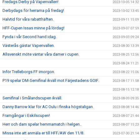
Fredags Derby på Vapenvallen!
2023-10-05 14:32
Derbydags för herrarna på fredag!
2023-10-02 13:45
Halvtid för våra rabatthäften.
2023-09-11 15:09
HFF-Cupen Issas minne på lördag!
2023-09-07 07:59
Fynda i vår Second hand idag.
2023-09-03 09:24
Västerås gästar Vapenvallen.
2023-08-30 13:39
Allsvenskt möte väntar våra damer i cupen.
2023-08-25 12:56
2023-08-24 11:21
Inför Trelleborgs FF imorgon.
2023-08-22 15:06
P19 spelar DM-Semifinal ikväll mot Färjestadens GOIF.
2023-08-17 11:58
2023-08-15 12:18
Semifinal i Smålandscupen ikväll.
2023-08-09 09:35
Danny Barrow klar för AC Oulu i finska högstaligan.
2023-08-08 14:46
Framgångar i Eskilscupen!
2023-08-07 21:44
Herr och dam spelar hemmamatch i helgen..
2023-08-07 15:23
Missa inte att anmäla er till HFF/AW den 11/8.
2023-07-30 21:14