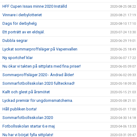
HFF Cupen Issas minne 2020 Inställd
2020-08-25 08:22
Vinnare i derbylotteriet
2020-08-21 17:19
Dags för derbyhelg
2020-08-10 17:10
Ett porträtt av en eldsjäl.
2020-07-24 13:30
Dubbla segrar
2020-06-29 19:01
Lyckat sommarproffsläger på Vapenvallen
2020-06-25 18:49
Ny sportchef klar
2020-06-07 17:22
Nu ökar vi takten på sittplats med fina priser!
2020-06-05 09:07
Sommarproffsläger 2020 - Ändrad ålder!
2020-06-02 09:33
Sommarfotbollsskolan 2020 fulltecknad!
2020-05-18 09:35
Kallt och glest på årsmötet
2020-05-15 21:03
Lyckad premiär för ungdomsmatcherna.
2020-05-08 21:51
Håll publiken borta!
2020-05-01 17:00
Sommarfotbollsskolan 2020
2020-04-30 14:18
Fotbollsskolan startar 6:e maj
2020-04-06 13:33
Nu har vi börjat fylla sittplats!
2020-03-31 09:47