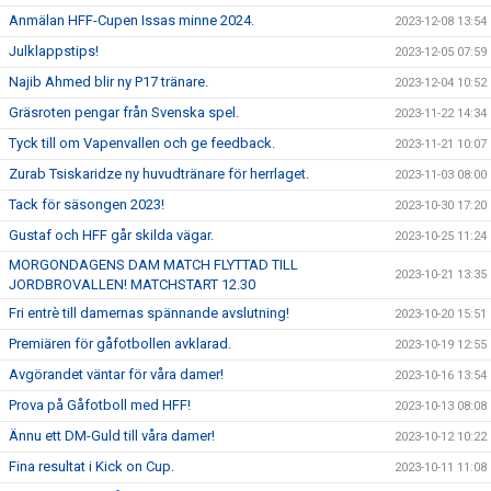
Anmälan HFF-Cupen Issas minne 2024.
2023-12-08 13:54
Julklappstips!
2023-12-05 07:59
Najib Ahmed blir ny P17 tränare.
2023-12-04 10:52
Gräsroten pengar från Svenska spel.
2023-11-22 14:34
Tyck till om Vapenvallen och ge feedback.
2023-11-21 10:07
Zurab Tsiskaridze ny huvudtränare för herrlaget.
2023-11-03 08:00
Tack för säsongen 2023!
2023-10-30 17:20
Gustaf och HFF går skilda vägar.
2023-10-25 11:24
MORGONDAGENS DAM MATCH FLYTTAD TILL
2023-10-21 13:35
JORDBROVALLEN! MATCHSTART 12.30
Fri entrè till damernas spännande avslutning!
2023-10-20 15:51
Premiären för gåfotbollen avklarad.
2023-10-19 12:55
Avgörandet väntar för våra damer!
2023-10-16 13:54
Prova på Gåfotboll med HFF!
2023-10-13 08:08
Ännu ett DM-Guld till våra damer!
2023-10-12 10:22
Fina resultat i Kick on Cup.
2023-10-11 11:08