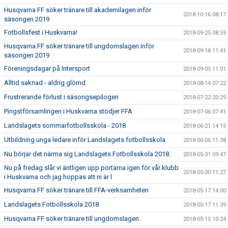
Husqvarna FF söker tränare till akademilagen inför
2018-10-16 08:17
säsongen 2019
Fotbollsfest i Huskvarna!
2018-09-25 08:59
Husqvarna FF söker tränare till ungdomslagen inför
2018-09-18 11:41
säsongen 2019
Föreningsdagar på Intersport
2018-09-05 11:01
Alltid saknad - aldrig glömd
2018-08-14 07:22
Frustrerande förlust i säsongsepilogen
2018-07-22 20:29
Pingstförsamlingen i Huskvarna stödjer FFA
2018-07-06 07:41
Landslagets sommarfotbollsskola - 2018
2018-06-21 14:15
Utbildning unga ledare inför Landslagets fotbollsskola.
2018-06-06 11:38
Nu börjar det närma sig Landslagets Fotbollsskola 2018.
2018-05-31 09:47
Nu på fredag slår vi äntligen upp portarna igen för vår klubb
2018-05-30 11:27
i Huskvarna och jag hoppas att ni är l
Husqvarna FF söker tränare till FFA-verksamheten
2018-05-17 14:00
Landslagets Fotbollsskola 2018
2018-05-17 11:39
Husqvarna FF söker tränare till ungdomslagen.
2018-05-15 10:24