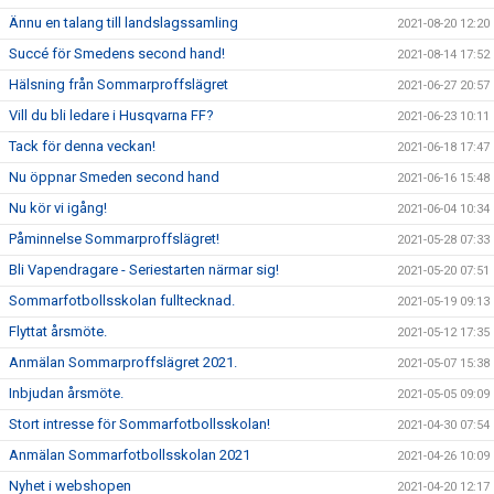
Ännu en talang till landslagssamling
2021-08-20 12:20
Succé för Smedens second hand!
2021-08-14 17:52
Hälsning från Sommarproffslägret
2021-06-27 20:57
Vill du bli ledare i Husqvarna FF?
2021-06-23 10:11
Tack för denna veckan!
2021-06-18 17:47
Nu öppnar Smeden second hand
2021-06-16 15:48
Nu kör vi igång!
2021-06-04 10:34
Påminnelse Sommarproffslägret!
2021-05-28 07:33
Bli Vapendragare - Seriestarten närmar sig!
2021-05-20 07:51
Sommarfotbollsskolan fulltecknad.
2021-05-19 09:13
Flyttat årsmöte.
2021-05-12 17:35
Anmälan Sommarproffslägret 2021.
2021-05-07 15:38
Inbjudan årsmöte.
2021-05-05 09:09
Stort intresse för Sommarfotbollsskolan!
2021-04-30 07:54
Anmälan Sommarfotbollsskolan 2021
2021-04-26 10:09
Nyhet i webshopen
2021-04-20 12:17