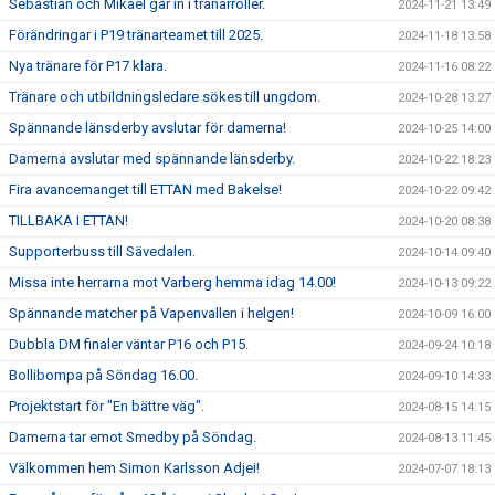
Sebastian och Mikael går in i tränarroller.
2024-11-21 13:49
Förändringar i P19 tränarteamet till 2025.
2024-11-18 13:58
Nya tränare för P17 klara.
2024-11-16 08:22
Tränare och utbildningsledare sökes till ungdom.
2024-10-28 13:27
Spännande länsderby avslutar för damerna!
2024-10-25 14:00
Damerna avslutar med spännande länsderby.
2024-10-22 18:23
Fira avancemanget till ETTAN med Bakelse!
2024-10-22 09:42
TILLBAKA I ETTAN!
2024-10-20 08:38
Supporterbuss till Sävedalen.
2024-10-14 09:40
Missa inte herrarna mot Varberg hemma idag 14.00!
2024-10-13 09:22
Spännande matcher på Vapenvallen i helgen!
2024-10-09 16:00
Dubbla DM finaler väntar P16 och P15.
2024-09-24 10:18
Bollibompa på Söndag 16.00.
2024-09-10 14:33
Projektstart för "En bättre väg".
2024-08-15 14:15
Damerna tar emot Smedby på Söndag.
2024-08-13 11:45
Välkommen hem Simon Karlsson Adjei!
2024-07-07 18:13