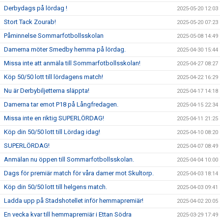
Derbydags på lördag !
2025-05-20 12:03
Stort Tack Zourab!
2025-05-20 07:23
Påminnelse Sommarfotbollsskolan
2025-05-08 14:49
Damerna möter Smedby hemma på lördag.
2025-04-30 15:44
Missa inte att anmäla till Sommarfotbollsskolan!
2025-04-27 08:27
Köp 50/50 lott till lördagens match!
2025-04-22 16:29
Nu är Derbybiljetterna släppta!
2025-04-17 14:18
Damerna tar emot P18 på Långfredagen.
2025-04-15 22:34
Missa inte en riktig SUPERLÖRDAG!
2025-04-11 21:25
Köp din 50/50 lott till Lördag idag!
2025-04-10 08:20
SUPERLÖRDAG!
2025-04-07 08:49
Anmälan nu öppen till Sommarfotbollsskolan.
2025-04-04 10:00
Dags för premiär match för våra damer mot Skultorp.
2025-04-03 18:14
Köp din 50/50 lott till helgens match.
2025-04-03 09:41
Ladda upp på Stadshotellet inför hemmapremiär!
2025-04-02 20:05
En vecka kvar till hemmapremiär i Ettan Södra
2025-03-29 17:49