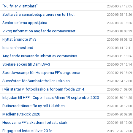
”Nu fyller vi sittplats”
2020-03-27 12:05
Stötta våra samarbetspartners i en tuff tid!
2020-03-25 13:26
Seniorserierna uppskjutna
2020-03-25 13:26
Viktig information angående coronaviruset
2020-03-18 08:19
Flyttat årsmöte 31/3
2020-03-18 08:12
Issas minnesfond
2020-03-14 17:41
Angående nuvarande utbrott av coronavirus
2020-03-11 15:36
Spelare sökes till Dam Div-3
2020-03-09 12:14
Sportlovscamp för Husqvarna FF’s ungdomar
2020-02-19 13:09
Succéstart för Sambafotbollen i skolan
2020-02-04 17:00
I vår startar vi fotbollsskola för barn födda 2014
2020-02-01 09:00
Inbjudan till HFF - Cupen Issas Minne 19 september 2020
2020-01-30 14:25
Rutinerad tränare får ny roll i klubben
2020-01-28 17:00
Medlemsutskick 2020
2020-01-20 09:28
Husqvarna FF’s akademi fortsatt stark
2020-01-15 17:00
Engagerad ledare i över 20 år
2019-12-26 17:00