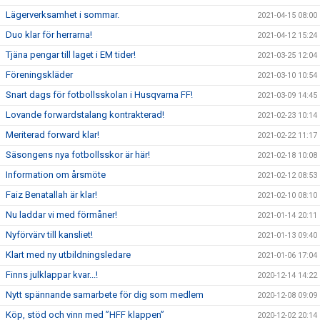
Lägerverksamhet i sommar.
2021-04-15 08:00
Duo klar för herrarna!
2021-04-12 15:24
Tjäna pengar till laget i EM tider!
2021-03-25 12:04
Föreningskläder
2021-03-10 10:54
Snart dags för fotbollsskolan i Husqvarna FF!
2021-03-09 14:45
Lovande forwardstalang kontrakterad!
2021-02-23 10:14
Meriterad forward klar!
2021-02-22 11:17
Säsongens nya fotbollsskor är här!
2021-02-18 10:08
Information om årsmöte
2021-02-12 08:53
Faiz Benatallah är klar!
2021-02-10 08:10
Nu laddar vi med förmåner!
2021-01-14 20:11
Nyförvärv till kansliet!
2021-01-13 09:40
Klart med ny utbildningsledare
2021-01-06 17:04
Finns julklappar kvar...!
2020-12-14 14:22
Nytt spännande samarbete för dig som medlem
2020-12-08 09:09
Köp, stöd och vinn med ”HFF klappen”
2020-12-02 20:14