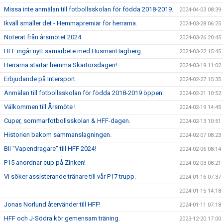
Missa inte anmälan till fotbollsskolan för födda 2018-2019.
2024-04-03 08:39
Ikväll smäller det - Hemmapremiär för herrarna.
2024-03-28 06:25
Noterat från årsmötet 2024
2024-03-26 20:45
HFF ingår nytt samarbete med HusmanHagberg.
2024-03-22 15:45
Herrarna startar hemma Skärtorsdagen!
2024-03-19 11:02
Erbjudande på Intersport.
2024-02-27 15:35
Anmälan till fotbollsskolan för födda 2018-2019 öppen.
2024-02-21 10:52
Välkommen till Årsmöte !
2024-02-19 14:45
Cuper, sommarfotbollsskolan & HFF-dagen.
2024-02-13 10:51
Historien bakom sammanslagningen.
2024-02-07 08:23
Bli "Vapendragare" till HFF 2024!
2024-02-06 08:14
P15 anordnar cup på Zinken!
2024-02-03 08:21
Vi söker assisterande tränare till vår P17 trupp.
2024-01-16 07:37
2024-01-15 14:18
Jonas Norlund återvänder till HFF!
2024-01-11 07:18
HFF och J-Södra kör gemensam träning.
2023-12-20 17:00