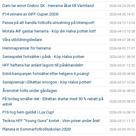
Dam tar emot Örebro SK - Herrarna åker till Värmland.
2026-04-24 09:45
P14 vinnare av GIFF-Cupen 2026!
2026-04-20 14:51
Passa på att handla fotbolls utrustning på Intersport!
2026-04-15 13:54
Motala AIF gästar herrarna - Köp din Halva potten lott!
2026-04-15 10:28
Våra utbildningsledare
2026-04-07 08:46
Hemmapremiär för herrarna.
2026-04-02 11:07
Seriespelet fortsätter i påsk - Köp Halva potten
2026-04-01 08:35
HFF häftena har anlänt lagom till påskhandeln!
2026-03-31 12:32
Entrè kampanjen fortsätter efter helgens 6 poäng!
2026-03-30 08:00
Seriepremiär i Elitettan imorgon - Köp Halva potten!
2026-03-27 10:56
Årsmötet hölls under gårdagen.
2026-03-26 08:55
På lördag smäller det - Elitettan startar med 50 % rabatt på
2026-03-25 08:03
entrè!
P16 tog hem guldet i Lux Cup!
2026-03-16 08:19
Teckna HFF "Young Guns" kortet - Vinn priser under året!
2026-03-11 11:37
Planera in Sommarfotbollsskolan 2026!
2026-03-09 09:16