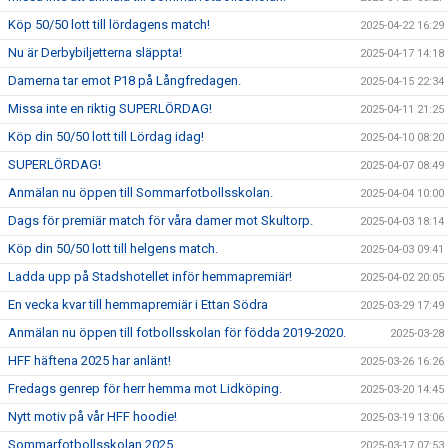
Köp 50/50 lott till lördagens match!
2025-04-22 16:29
Nu är Derbybiljetterna släppta!
2025-04-17 14:18
Damerna tar emot P18 på Långfredagen.
2025-04-15 22:34
Missa inte en riktig SUPERLÖRDAG!
2025-04-11 21:25
Köp din 50/50 lott till Lördag idag!
2025-04-10 08:20
SUPERLÖRDAG!
2025-04-07 08:49
Anmälan nu öppen till Sommarfotbollsskolan.
2025-04-04 10:00
Dags för premiär match för våra damer mot Skultorp.
2025-04-03 18:14
Köp din 50/50 lott till helgens match.
2025-04-03 09:41
Ladda upp på Stadshotellet inför hemmapremiär!
2025-04-02 20:05
En vecka kvar till hemmapremiär i Ettan Södra
2025-03-29 17:49
Anmälan nu öppen till fotbollsskolan för födda 2019-2020.
2025-03-28
HFF häftena 2025 har anlänt!
2025-03-26 16:26
Fredags genrep för herr hemma mot Lidköping.
2025-03-20 14:45
Nytt motiv på vår HFF hoodie!
2025-03-19 13:06
Sommarfotbollsskolan 2025
2025-03-17 07:53