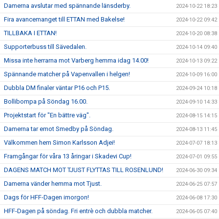
Damerna avslutar med spännande länsderby.
2024-10-22 18:23
Fira avancemanget till ETTAN med Bakelse!
2024-10-22 09:42
TILLBAKA I ETTAN!
2024-10-20 08:38
Supporterbuss till Sävedalen.
2024-10-14 09:40
Missa inte herrarna mot Varberg hemma idag 14.00!
2024-10-13 09:22
Spännande matcher på Vapenvallen i helgen!
2024-10-09 16:00
Dubbla DM finaler väntar P16 och P15.
2024-09-24 10:18
Bollibompa på Söndag 16.00.
2024-09-10 14:33
Projektstart för "En bättre väg".
2024-08-15 14:15
Damerna tar emot Smedby på Söndag.
2024-08-13 11:45
Välkommen hem Simon Karlsson Adjei!
2024-07-07 18:13
Framgångar för våra 13 åringar i Skadevi Cup!
2024-07-01 09:55
DAGENS MATCH MOT TJUST FLYTTAS TILL ROSENLUND!
2024-06-30 09:34
Damerna vänder hemma mot Tjust.
2024-06-25 07:57
Dags för HFF-Dagen imorgon!
2024-06-08 17:30
HFF-Dagen på söndag. Fri entrè och dubbla matcher.
2024-06-05 07:40