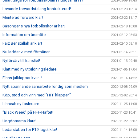
Snart dags för fotbollsskolan i Husqvarna FF!
2021-03-09 14:45
Lovande forwardstalang kontrakterad!
2021-02-23 10:14
Meriterad forward klar!
2021-02-22 11:17
Säsongens nya fotbollsskor är här!
2021-02-18 10:08
Information om årsmöte
2021-02-12 08:53
Faiz Benatallah är klar!
2021-02-10 08:10
Nu laddar vi med förmåner!
2021-01-14 20:11
Nyförvärv till kansliet!
2021-01-13 09:40
Klart med ny utbildningsledare
2021-01-06 17:04
Finns julklappar kvar...!
2020-12-14 14:22
Nytt spännande samarbete för dig som medlem
2020-12-08 09:09
Köp, stöd och vinn med ”HFF klappen”
2020-12-02 20:14
Linneah ny fasledare
2020-11-25 11:08
"Black Week" på HFF-Häftet!
2020-11-23 10:41
Ungdomarna klara!
2020-11-22 09:07
Ledarstaben för P19-laget klar!
2020-11-14 16:00