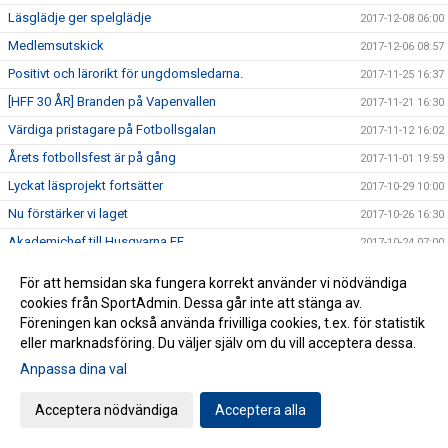
Läsglädje ger spelglädje
2017-12-08 06:00
Medlemsutskick
2017-12-06 08:57
Positivt och lärorikt för ungdomsledarna.
2017-11-25 16:37
[HFF 30 ÅR] Branden på Vapenvallen
2017-11-21 16:30
Värdiga pristagare på Fotbollsgalan
2017-11-12 16:02
Årets fotbollsfest är på gång
2017-11-01 19:59
Lyckat läsprojekt fortsätter
2017-10-29 10:00
Nu förstärker vi laget
2017-10-26 16:30
Akademichef till Husqvarna FF
2017-10-24 07:00
[HFF 30 ÅR] Bubbel i gråa baracker
2017-10-12 07:00
För att hemsidan ska fungera korrekt använder vi nödvändiga
[HFF 30 år.] Möt pojklagsspelaren som blev elitdomare.
2017-10-08 08:00
cookies från SportAdmin. Dessa går inte att stänga av.
Föreningen kan också använda frivilliga cookies, t.ex. för statistik
Förstärkning av ledarstaben
2017-09-29 17:00
eller marknadsföring. Du väljer själv om du vill acceptera dessa.
Cupfinal tisdagen den 26/9.
2017-09-25 10:55
Anpassa dina val
SUPPORTERRESA 7 OKTOBER UTSIKTENS BK
2017-09-19 11:31
Minnescermoni för Issa på lördag
Acceptera nödvändiga
Acceptera alla
2017-08-24 08:21
Idag begravdes Issa Iskander
2017-08-17 17:00