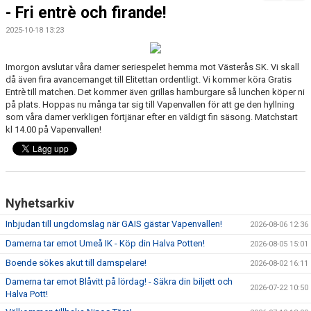
FÖRENINGSKALENDER
- Fri entrè och firande!
2025-10-18 13:23
BILDGALLERI
DOKUMENT
Imorgon avslutar våra damer seriespelet hemma mot Västerås SK. Vi skall
då även fira avancemanget till Elitettan ordentligt. Vi kommer köra Gratis
Entrè till matchen. Det kommer även grillas hamburgare så lunchen köper ni
FÖRENINGENS MATCHER
på plats. Hoppas nu många tar sig till Vapenvallen för att ge den hyllning
som våra damer verkligen förtjänar efter en väldigt fin säsong. Matchstart
SPONSORER
kl 14.00 på Vapenvallen!
INTERSPORT
ISSA ISKANDERS MINNESFOND
Nyhetsarkiv
BOKA DIN HEMMAVINSTLOTT SMIDIGT HÄR
Inbjudan till ungdomslag när GAIS gästar Vapenvallen!
2026-08-06 12:36
Damerna tar emot Umeå IK - Köp din Halva Potten!
2026-08-05 15:01
BÖRJA SPELA FOTBOLL I HUSQVARNA FF
Boende sökes akut till damspelare!
2026-08-02 16:11
BLÅ TRÅDEN
Damerna tar emot Blåvitt på lördag! - Säkra din biljett och
2026-07-22 10:50
Halva Pott!
HFF´S VÄRDEGRUND