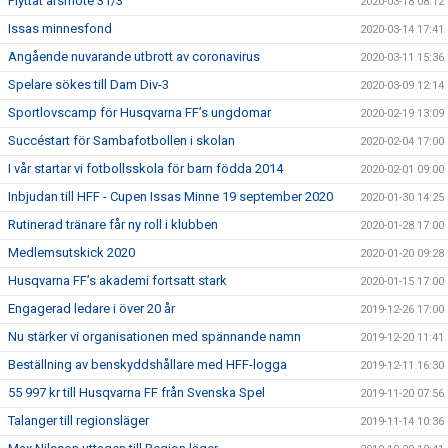
Flyttat årsmöte 31/3
2020-03-18 08:12
Issas minnesfond
2020-03-14 17:41
Angående nuvarande utbrott av coronavirus
2020-03-11 15:36
Spelare sökes till Dam Div-3
2020-03-09 12:14
Sportlovscamp för Husqvarna FF’s ungdomar
2020-02-19 13:09
Succéstart för Sambafotbollen i skolan
2020-02-04 17:00
I vår startar vi fotbollsskola för barn födda 2014
2020-02-01 09:00
Inbjudan till HFF - Cupen Issas Minne 19 september 2020
2020-01-30 14:25
Rutinerad tränare får ny roll i klubben
2020-01-28 17:00
Medlemsutskick 2020
2020-01-20 09:28
Husqvarna FF’s akademi fortsatt stark
2020-01-15 17:00
Engagerad ledare i över 20 år
2019-12-26 17:00
Nu stärker vi organisationen med spännande namn
2019-12-20 11:41
Beställning av benskyddshållare med HFF-logga
2019-12-11 16:30
55 997 kr till Husqvarna FF från Svenska Spel
2019-11-20 07:56
Talanger till regionsläger
2019-11-14 10:36