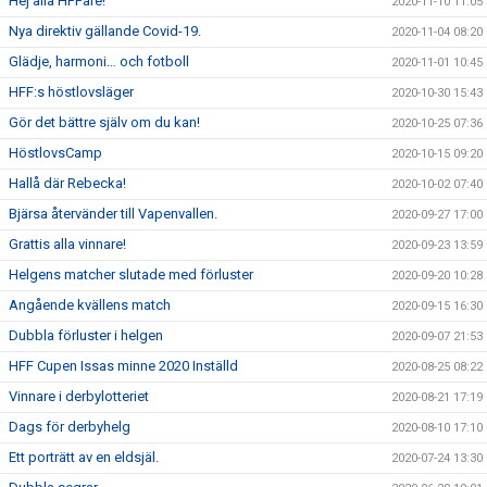
Hej alla HFFare!
2020-11-10 11:05
Nya direktiv gällande Covid-19.
2020-11-04 08:20
Glädje, harmoni… och fotboll
2020-11-01 10:45
HFF:s höstlovsläger
2020-10-30 15:43
Gör det bättre själv om du kan!
2020-10-25 07:36
HöstlovsCamp
2020-10-15 09:20
Hallå där Rebecka!
2020-10-02 07:40
Bjärsa återvänder till Vapenvallen.
2020-09-27 17:00
Grattis alla vinnare!
2020-09-23 13:59
Helgens matcher slutade med förluster
2020-09-20 10:28
Angående kvällens match
2020-09-15 16:30
Dubbla förluster i helgen
2020-09-07 21:53
HFF Cupen Issas minne 2020 Inställd
2020-08-25 08:22
Vinnare i derbylotteriet
2020-08-21 17:19
Dags för derbyhelg
2020-08-10 17:10
Ett porträtt av en eldsjäl.
2020-07-24 13:30