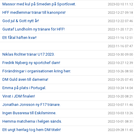
Massor med kul på Smeden på Sportlovet.
2023-02-10 11:12
HFF medlemmar tränar till kanonpris!
2022-12-27 09:18
God jul & Gott nytt år!
2022-12-22 07:46
Gustaf Lundholm ny tränare för HFF!
2022-11-20 17:21
Ett fåtal häften kvar!
2022-11-16 12:51
2022-11-16 07:47
Niklas Richter tränar U17 2023.
2022-10-30 09:00
Fredrik Nyberg ny sportchef dam!
2022-10-27 12:39
Förändringar i organisationen kring herr.
2022-10-26 08:50
DM Guld även till damerna!
2022-10-25 07:45
Emma på plats i Portugal.
2022-10-24 14:04
Vinst i JDM finalen!
2022-10-20 08:21
Jonathan Jonsson ny F17 tränare.
2022-10-07 11:46
Ingen Bussresa till Eskilsminne.
2022-10-03 13:26
Hemma matcherna i helgen sänds.
2022-10-01 08:31
Ett ungt herrlag tog hem DM titeln!
2022-09-28 11:45