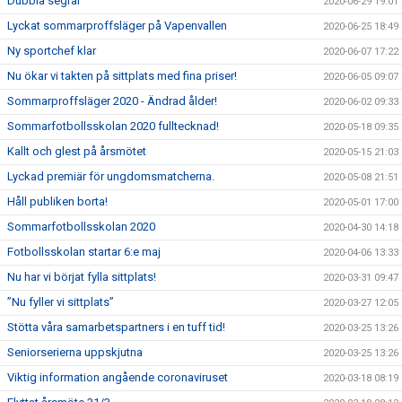
Dubbla segrar
2020-06-29 19:01
Lyckat sommarproffsläger på Vapenvallen
2020-06-25 18:49
Ny sportchef klar
2020-06-07 17:22
Nu ökar vi takten på sittplats med fina priser!
2020-06-05 09:07
Sommarproffsläger 2020 - Ändrad ålder!
2020-06-02 09:33
Sommarfotbollsskolan 2020 fulltecknad!
2020-05-18 09:35
Kallt och glest på årsmötet
2020-05-15 21:03
Lyckad premiär för ungdomsmatcherna.
2020-05-08 21:51
Håll publiken borta!
2020-05-01 17:00
Sommarfotbollsskolan 2020
2020-04-30 14:18
Fotbollsskolan startar 6:e maj
2020-04-06 13:33
Nu har vi börjat fylla sittplats!
2020-03-31 09:47
”Nu fyller vi sittplats”
2020-03-27 12:05
Stötta våra samarbetspartners i en tuff tid!
2020-03-25 13:26
Seniorserierna uppskjutna
2020-03-25 13:26
Viktig information angående coronaviruset
2020-03-18 08:19