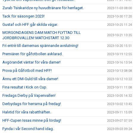
Zurab Tsiskaridze ny huvudtränare för herrlaget.
2023-11-03 08:00
Tack för säsongen 2023!
2023-10-30 17:20
Gustaf och HFF går skilda vägar.
2023-10-25 11:24
MORGONDAGENS DAM MATCH FLYTTAD TILL
2023-10-21 13:35
JORDBROVALLEN! MATCHSTART 12.30
Fri entrè till damernas spännande avslutning!
2023-10-20 15:51
Premiären för gåfotbollen avklarad.
2023-10-19 12:55
Avgörandet väntar för våra damer!
2023-10-16 13:54
Prova på Gåfotboll med HFF!
2023-10-13 08:08
Ännu ett DM-Guld till våra damer!
2023-10-12 10:22
Fina resultat i Kick on Cup.
2023-10-11 11:08
Fredags Derby på Vapenvallen!
2023-10-05 14:32
Derbydags för herrarna på fredag!
2023-10-02 13:45
Halvtid för våra rabatthäften.
2023-09-11 15:09
HFF-Cupen Issas minne på lördag!
2023-09-07 07:59
Fynda i vår Second hand idag.
2023-09-03 09:24