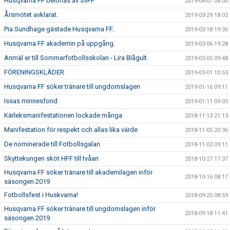
Husqvarna FF belönas av SvFF
2019-04-07 08:00
Årsmötet avklarat.
2019-03-29 18:02
Pia Sundhage gästade Husqvarna FF.
2019-03-18 19:36
Husqvarna FF akademin på uppgång.
2019-03-06 19:28
Anmäl er till Sommarfotbollsskolan - Lira Blågult.
2019-03-05 09:48
FÖRENINGSKLÄDER
2019-03-01 10:53
Husqvarna FF söker tränare till ungdomslagen
2019-01-16 09:11
Issas minnesfond
2019-01-11 09:05
Kärleksmanifestationen lockade många
2018-11-13 21:13
Manifestation för respekt och allas lika värde
2018-11-05 20:36
De nominerade till Fotbollsgalan
2018-11-02 09:11
Skyttekungen sköt HFF till tvåan
2018-10-27 17:37
Husqvarna FF söker tränare till akademilagen inför
2018-10-16 08:17
säsongen 2019
Fotbollsfest i Huskvarna!
2018-09-25 08:59
Husqvarna FF söker tränare till ungdomslagen inför
2018-09-18 11:41
säsongen 2019