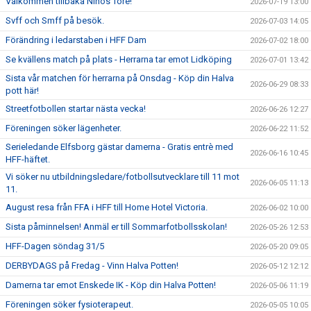
Välkommen tillbaka Ninos Töre!
2026-07-19 13:00
Svff och Smff på besök.
2026-07-03 14:05
"VAPENDRAGARE 2026"
Förändring i ledarstaben i HFF Dam
2026-07-02 18:00
FRITIDSKORTET/AVGIFTER
Se kvällens match på plats - Herrarna tar emot Lidköping
2026-07-01 13:42
Sista vår matchen för herrarna på Onsdag - Köp din Halva
2026-06-29 08:33
pott här!
Streetfotbollen startar nästa vecka!
2026-06-26 12:27
Föreningen söker lägenheter.
2026-06-22 11:52
Serieledande Elfsborg gästar damerna - Gratis entrè med
2026-06-16 10:45
HFF-häftet.
Vi söker nu utbildningsledare/fotbollsutvecklare till 11 mot
2026-06-05 11:13
11.
August resa från FFA i HFF till Home Hotel Victoria.
2026-06-02 10:00
Sista påminnelsen! Anmäl er till Sommarfotbollsskolan!
2026-05-26 12:53
HFF-Dagen söndag 31/5
2026-05-20 09:05
DERBYDAGS på Fredag - Vinn Halva Potten!
2026-05-12 12:12
Damerna tar emot Enskede IK - Köp din Halva Potten!
2026-05-06 11:19
Föreningen söker fysioterapeut.
2026-05-05 10:05