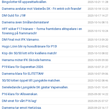
Bingolotter till uppesittarkvällen.
2025-10-21 11:28
Damerna avslutar mot Västerås SK - Fri entrè och firande!
2025-10-18 13:23
DM Guld för J18!
2025-10-17 14:27
Damerna även Smålandsmästare!
2025-10-16 08:15
HFF söker F17-tränare – forma framtidens elitspelare i en
2025-10-15 10:24
förening på frammarsch!
DM Final mot IFK Värnamo.
2025-10-13 09:20
Hugo Lönn blir ny huvudtränare för P15!
2025-10-12 09:42
Köp din 50/50 lott inför kvällens match!
2025-10-10 08:02
Herrarna möter IFK Skövde hemma.
2025-10-09 09:00
P19 klara för Superettan 2026
2025-10-07 21:27
Damerna klara för ELITETTAN!
2025-10-07 09:06
50/50 lotteri öppet till Ljungskile matchen.
2025-10-02 08:46
Serieledande Ljungskile SK gästar Vapenvallen.
2025-10-01 10:41
P16 klara för Allsvenskan.
2025-09-30 14:22
DM vinst för vårt P16 lag!
2025-09-25 07:57
Damerna tar emot Hertzöga.
2025-09-23 16:17