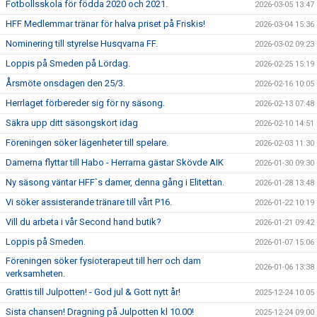
Fotbollsskola för födda 2020 och 2021.
2026-03-05 13:47
HFF Medlemmar tränar för halva priset på Friskis!
2026-03-04 15:36
Nominering till styrelse Husqvarna FF.
2026-03-02 09:23
Loppis på Smeden på Lördag.
2026-02-25 15:19
Årsmöte onsdagen den 25/3.
2026-02-16 10:05
Herrlaget förbereder sig för ny säsong.
2026-02-13 07:48
Säkra upp ditt säsongskort idag
2026-02-10 14:51
Föreningen söker lägenheter till spelare.
2026-02-03 11:30
Damerna flyttar till Habo - Herrarna gästar Skövde AIK
2026-01-30 09:30
Ny säsong väntar HFF`s damer, denna gång i Elitettan.
2026-01-28 13:48
Vi söker assisterande tränare till vårt P16.
2026-01-22 10:19
Vill du arbeta i vår Second hand butik?
2026-01-21 09:42
Loppis på Smeden.
2026-01-07 15:06
Föreningen söker fysioterapeut till herr och dam
2026-01-06 13:38
verksamheten.
Grattis till Julpotten! - God jul & Gott nytt år!
2025-12-24 10:05
Sista chansen! Dragning på Julpotten kl 10.00!
2025-12-24 09:00