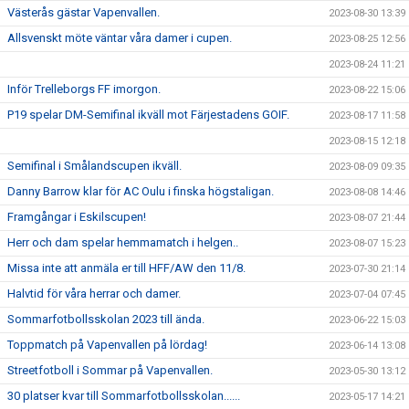
Västerås gästar Vapenvallen.
2023-08-30 13:39
Allsvenskt möte väntar våra damer i cupen.
2023-08-25 12:56
2023-08-24 11:21
Inför Trelleborgs FF imorgon.
2023-08-22 15:06
P19 spelar DM-Semifinal ikväll mot Färjestadens GOIF.
2023-08-17 11:58
2023-08-15 12:18
Semifinal i Smålandscupen ikväll.
2023-08-09 09:35
Danny Barrow klar för AC Oulu i finska högstaligan.
2023-08-08 14:46
Framgångar i Eskilscupen!
2023-08-07 21:44
Herr och dam spelar hemmamatch i helgen..
2023-08-07 15:23
Missa inte att anmäla er till HFF/AW den 11/8.
2023-07-30 21:14
Halvtid för våra herrar och damer.
2023-07-04 07:45
Sommarfotbollsskolan 2023 till ända.
2023-06-22 15:03
Toppmatch på Vapenvallen på lördag!
2023-06-14 13:08
Streetfotboll i Sommar på Vapenvallen.
2023-05-30 13:12
30 platser kvar till Sommarfotbollsskolan......
2023-05-17 14:21