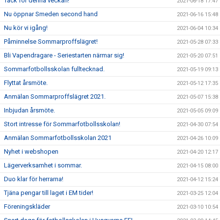
Tack för denna veckan!
2021-06-18 17:47
Nu öppnar Smeden second hand
2021-06-16 15:48
Nu kör vi igång!
2021-06-04 10:34
Påminnelse Sommarproffslägret!
2021-05-28 07:33
Bli Vapendragare - Seriestarten närmar sig!
2021-05-20 07:51
Sommarfotbollsskolan fulltecknad.
2021-05-19 09:13
Flyttat årsmöte.
2021-05-12 17:35
Anmälan Sommarproffslägret 2021.
2021-05-07 15:38
Inbjudan årsmöte.
2021-05-05 09:09
Stort intresse för Sommarfotbollsskolan!
2021-04-30 07:54
Anmälan Sommarfotbollsskolan 2021
2021-04-26 10:09
Nyhet i webshopen
2021-04-20 12:17
Lägerverksamhet i sommar.
2021-04-15 08:00
Duo klar för herrarna!
2021-04-12 15:24
Tjäna pengar till laget i EM tider!
2021-03-25 12:04
Föreningskläder
2021-03-10 10:54