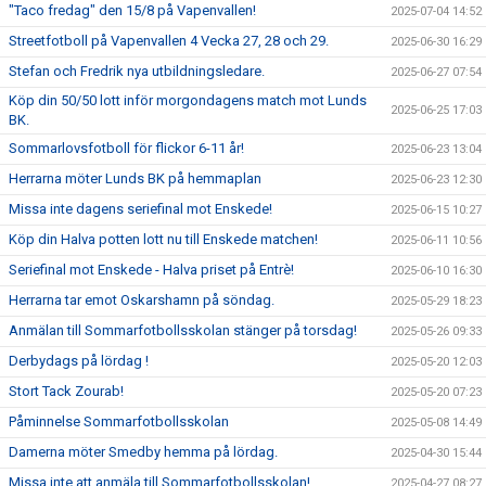
"Taco fredag" den 15/8 på Vapenvallen!
2025-07-04 14:52
Streetfotboll på Vapenvallen 4 Vecka 27, 28 och 29.
2025-06-30 16:29
Stefan och Fredrik nya utbildningsledare.
2025-06-27 07:54
Köp din 50/50 lott inför morgondagens match mot Lunds
2025-06-25 17:03
BK.
Sommarlovsfotboll för flickor 6-11 år!
2025-06-23 13:04
Herrarna möter Lunds BK på hemmaplan
2025-06-23 12:30
Missa inte dagens seriefinal mot Enskede!
2025-06-15 10:27
Köp din Halva potten lott nu till Enskede matchen!
2025-06-11 10:56
Seriefinal mot Enskede - Halva priset på Entrè!
2025-06-10 16:30
Herrarna tar emot Oskarshamn på söndag.
2025-05-29 18:23
Anmälan till Sommarfotbollsskolan stänger på torsdag!
2025-05-26 09:33
Derbydags på lördag !
2025-05-20 12:03
Stort Tack Zourab!
2025-05-20 07:23
Påminnelse Sommarfotbollsskolan
2025-05-08 14:49
Damerna möter Smedby hemma på lördag.
2025-04-30 15:44
Missa inte att anmäla till Sommarfotbollsskolan!
2025-04-27 08:27