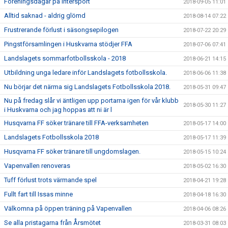
Föreningsdagar på Intersport
2018-09-05 11:01
Alltid saknad - aldrig glömd
2018-08-14 07:22
Frustrerande förlust i säsongsepilogen
2018-07-22 20:29
Pingstförsamlingen i Huskvarna stödjer FFA
2018-07-06 07:41
Landslagets sommarfotbollsskola - 2018
2018-06-21 14:15
Utbildning unga ledare inför Landslagets fotbollsskola.
2018-06-06 11:38
Nu börjar det närma sig Landslagets Fotbollsskola 2018.
2018-05-31 09:47
Nu på fredag slår vi äntligen upp portarna igen för vår klubb
2018-05-30 11:27
i Huskvarna och jag hoppas att ni är l
Husqvarna FF söker tränare till FFA-verksamheten
2018-05-17 14:00
Landslagets Fotbollsskola 2018
2018-05-17 11:39
Husqvarna FF söker tränare till ungdomslagen.
2018-05-15 10:24
Vapenvallen renoveras
2018-05-02 16:30
Tuff förlust trots värmande spel
2018-04-21 19:28
Fullt fart till Issas minne
2018-04-18 16:30
Välkomna på öppen träning på Vapenvallen
2018-04-06 08:26
Se alla pristagarna från Årsmötet
2018-03-31 08:03