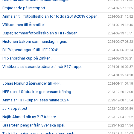
Erbjudande på Intersport.
2024-02-27 15:35
Anmälan till fotbollsskolan för födda 2018-2019 öppen.
2024-02-21 10:52
Välkommen till Årsmöte !
2024-02-19 14:45
Cuper, sommarfotbollsskolan & HFF-dagen.
2024-02-13 10:51
Historien bakom sammanslagningen.
2024-02-07 08:23
Bli "Vapendragare" till HFF 2024!
2024-02-06 08:14
P15 anordnar cup på Zinken!
2024-02-03 08:21
Vi söker assisterande tränare till vår P17 trupp.
2024-01-16 07:37
2024-01-15 14:18
Jonas Norlund återvänder till HFF!
2024-01-11 07:18
HFF och J-Södra kör gemensam träning.
2023-12-20 17:00
Anmälan HFF-Cupen Issas minne 2024.
2023-12-08 13:54
Julklappstips!
2023-12-05 07:59
Najib Ahmed blir ny P17 tränare.
2023-12-04 10:52
Gräsroten pengar från Svenska spel.
2023-11-22 14:34
Tyck till om Vapenvallen och ge feedback.
2023-11-21 10:07