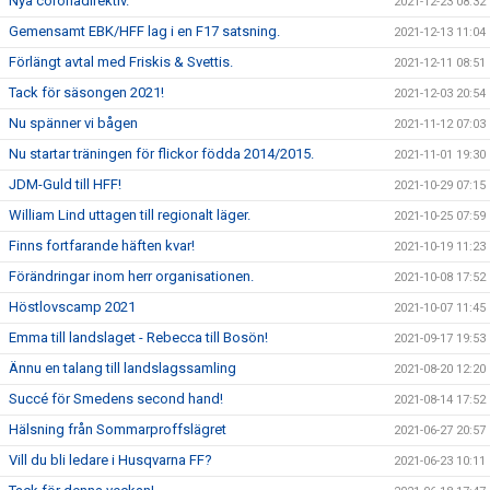
Nya coronadirektiv.
2021-12-23 08:32
Gemensamt EBK/HFF lag i en F17 satsning.
2021-12-13 11:04
Förlängt avtal med Friskis & Svettis.
2021-12-11 08:51
Tack för säsongen 2021!
2021-12-03 20:54
Nu spänner vi bågen
2021-11-12 07:03
Nu startar träningen för flickor födda 2014/2015.
2021-11-01 19:30
JDM-Guld till HFF!
2021-10-29 07:15
William Lind uttagen till regionalt läger.
2021-10-25 07:59
Finns fortfarande häften kvar!
2021-10-19 11:23
Förändringar inom herr organisationen.
2021-10-08 17:52
Höstlovscamp 2021
2021-10-07 11:45
Emma till landslaget - Rebecca till Bosön!
2021-09-17 19:53
Ännu en talang till landslagssamling
2021-08-20 12:20
Succé för Smedens second hand!
2021-08-14 17:52
Hälsning från Sommarproffslägret
2021-06-27 20:57
Vill du bli ledare i Husqvarna FF?
2021-06-23 10:11