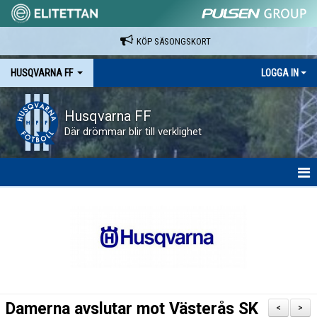
KÖP SÄSONGSKORT
HUSQVARNA FF
LOGGA IN
Husqvarna FF
Där drömmar blir till verklighet
HEM
NYHETER
VAPENVALLEN
SÄSONGSKORT OCH MATCHBILJETTER.
Damerna avslutar mot Västerås SK
<
>