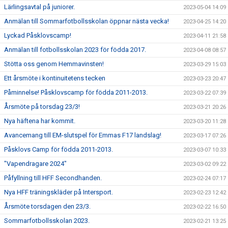
Lärlingsavtal på juniorer.
2023-05-04 14:09
Anmälan till Sommarfotbollsskolan öppnar nästa vecka!
2023-04-25 14:20
Lyckad Påsklovscamp!
2023-04-11 21:58
Anmälan till fotbollsskolan 2023 för födda 2017.
2023-04-08 08:57
Stötta oss genom Hemmavinsten!
2023-03-29 15:03
Ett årsmöte i kontinuitetens tecken
2023-03-23 20:47
Påminnelse! Påsklovscamp för födda 2011-2013.
2023-03-22 07:39
Årsmöte på torsdag 23/3!
2023-03-21 20:26
Nya häftena har kommit.
2023-03-20 11:28
Avancemang till EM-slutspel för Emmas F17 landslag!
2023-03-17 07:26
Påsklovs Camp för födda 2011-2013.
2023-03-07 10:33
"Vapendragare 2024"
2023-03-02 09:22
Påfyllning till HFF Secondhanden.
2023-02-24 07:17
Nya HFF träningskläder på Intersport.
2023-02-23 12:42
Årsmöte torsdagen den 23/3.
2023-02-22 16:50
Sommarfotbollsskolan 2023.
2023-02-21 13:25