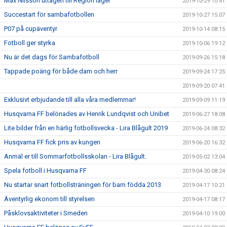
Max Nilsson uttagen till Region läger
2019-10-29 10:41
Succestart för sambafotbollen
2019-10-27 15:07
P07 på cupäventyr
2019-10-14 08:15
Fotboll ger styrka
2019-10-06 19:12
Nu är det dags för Sambafotboll
2019-09-26 15:18
Tappade poäng för både dam och herr
2019-09-24 17:25
2019-09-20 07:41
Exklusivt erbjudande till alla våra medlemmar!
2019-09-09 11:19
Husqvarna FF belönades av Henrik Lundqvist och Unibet
2019-06-27 18:08
Lite bilder från en härlig fotbollsvecka - Lira Blågult 2019
2019-06-24 08:32
Husqvarna FF fick pris av kungen
2019-06-20 16:32
Anmäl er till Sommarfotbollsskolan - Lira Blågult.
2019-05-02 13:04
Spela fotboll i Husqvarna FF
2019-04-30 08:24
Nu startar snart fotbollsträningen för barn födda 2013
2019-04-17 10:21
Äventyrlig ekonom till styrelsen
2019-04-17 08:17
Påsklovsaktiviteter i Smeden
2019-04-10 19:00