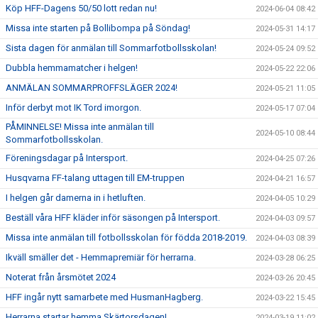
Köp HFF-Dagens 50/50 lott redan nu!
2024-06-04 08:42
Missa inte starten på Bollibompa på Söndag!
2024-05-31 14:17
Sista dagen för anmälan till Sommarfotbollsskolan!
2024-05-24 09:52
Dubbla hemmamatcher i helgen!
2024-05-22 22:06
ANMÄLAN SOMMARPROFFSLÄGER 2024!
2024-05-21 11:05
Inför derbyt mot IK Tord imorgon.
2024-05-17 07:04
PÅMINNELSE! Missa inte anmälan till
2024-05-10 08:44
Sommarfotbollsskolan.
Föreningsdagar på Intersport.
2024-04-25 07:26
Husqvarna FF-talang uttagen till EM-truppen
2024-04-21 16:57
I helgen går damerna in i hetluften.
2024-04-05 10:29
Beställ våra HFF kläder inför säsongen på Intersport.
2024-04-03 09:57
Missa inte anmälan till fotbollsskolan för födda 2018-2019.
2024-04-03 08:39
Ikväll smäller det - Hemmapremiär för herrarna.
2024-03-28 06:25
Noterat från årsmötet 2024
2024-03-26 20:45
HFF ingår nytt samarbete med HusmanHagberg.
2024-03-22 15:45
Herrarna startar hemma Skärtorsdagen!
2024-03-19 11:02