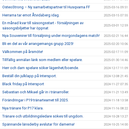
OsteoStrong – Ny samarbetspartner til Husqvarna FF
2025-03-16 09:51
Herrarna tar emot Åtvidaberg idag.
2025-03-15 07:55
En månad kvar till säsongsstart - försäljningen av
2025-03-01 12:59
säsongsbiljetter har öppnat
Nya Souvenirer till försäljning under morgondagens match!
2025-02-21 16:44
Bli en del av vår arrangemangs grupp 2025!
2025-02-20 10:06
Välkommen på årsmöte!
2025-02-17 11:09
Tillfällig anmälan länk som medlem eller spelare.
2025-01-30 14:46
Herr och dam spelare söker lägenhet/boende.
2024-12-17 11:09
Beställ din julklapp på Intersport.
2024-12-08 21:45
Black friday på Intersport
2024-11-27 07:35
Sebastian och Mikael går in i tränarroller.
2024-11-21 13:49
Förändringar i P19 tränarteamet till 2025.
2024-11-18 13:58
Nya tränare för P17 klara.
2024-11-16 08:22
Tränare och utbildningsledare sökes till ungdom.
2024-10-28 13:27
Spännande länsderby avslutar för damerna!
2024-10-25 14:00