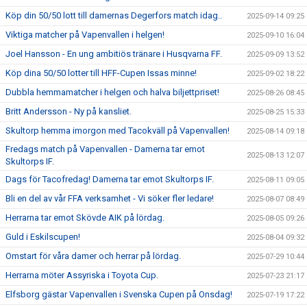
Köp din 50/50 lott till damernas Degerfors match idag..
2025-09-14 09:25
Viktiga matcher på Vapenvallen i helgen!
2025-09-10 16:04
Joel Hansson - En ung ambitiös tränare i Husqvarna FF.
2025-09-09 13:52
Köp dina 50/50 lotter till HFF-Cupen Issas minne!
2025-09-02 18:22
Dubbla hemmamatcher i helgen och halva biljettpriset!
2025-08-26 08:45
Britt Andersson - Ny på kansliet.
2025-08-25 15:33
Skultorp hemma imorgon med Tacokväll på Vapenvallen!
2025-08-14 09:18
Fredags match på Vapenvallen - Damerna tar emot
2025-08-13 12:07
Skultorps IF.
Dags för Tacofredag! Damerna tar emot Skultorps IF.
2025-08-11 09:05
Bli en del av vår FFA verksamhet - Vi söker fler ledare!
2025-08-07 08:49
Herrarna tar emot Skövde AIK på lördag.
2025-08-05 09:26
Guld i Eskilscupen!
2025-08-04 09:32
Omstart för våra damer och herrar på lördag.
2025-07-29 10:44
Herrarna möter Assyriska i Toyota Cup.
2025-07-23 21:17
Elfsborg gästar Vapenvallen i Svenska Cupen på Onsdag!
2025-07-19 17:22