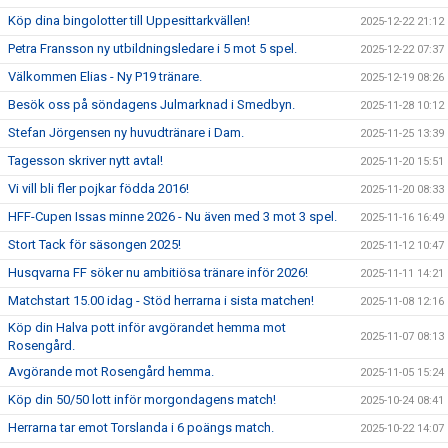
Köp dina bingolotter till Uppesittarkvällen!
2025-12-22 21:12
Petra Fransson ny utbildningsledare i 5 mot 5 spel.
2025-12-22 07:37
Välkommen Elias - Ny P19 tränare.
2025-12-19 08:26
Besök oss på söndagens Julmarknad i Smedbyn.
2025-11-28 10:12
Stefan Jörgensen ny huvudtränare i Dam.
2025-11-25 13:39
Tagesson skriver nytt avtal!
2025-11-20 15:51
Vi vill bli fler pojkar födda 2016!
2025-11-20 08:33
HFF-Cupen Issas minne 2026 - Nu även med 3 mot 3 spel.
2025-11-16 16:49
Stort Tack för säsongen 2025!
2025-11-12 10:47
Husqvarna FF söker nu ambitiösa tränare inför 2026!
2025-11-11 14:21
Matchstart 15.00 idag - Stöd herrarna i sista matchen!
2025-11-08 12:16
Köp din Halva pott inför avgörandet hemma mot
2025-11-07 08:13
Rosengård.
Avgörande mot Rosengård hemma.
2025-11-05 15:24
Köp din 50/50 lott inför morgondagens match!
2025-10-24 08:41
Herrarna tar emot Torslanda i 6 poängs match.
2025-10-22 14:07