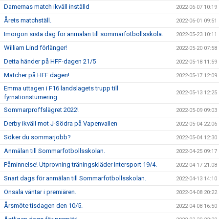
Damernas match ikväll inställd
2022-06-07 10:19
Årets matchställ.
2022-06-01 09:51
Imorgon sista dag för anmälan till sommarfotbollsskola.
2022-05-23 10:11
William Lind förlänger!
2022-05-20 07:58
Detta händer på HFF-dagen 21/5
2022-05-18 11:59
Matcher på HFF dagen!
2022-05-17 12:09
Emma uttagen i F16 landslagets trupp till
2022-05-13 12:25
fyrnationsturnering
Sommarproffslägret 2022!
2022-05-09 09:03
Derby ikväll mot J-Södra på Vapenvallen
2022-05-04 22:06
Söker du sommarjobb?
2022-05-04 12:30
Anmälan till Sommarfotbollsskolan.
2022-04-25 09:17
Påminnelse! Utprovning träningskläder Intersport 19/4.
2022-04-17 21:08
Snart dags för anmälan till Sommarfotbollsskolan.
2022-04-13 14:10
Onsala väntar i premiären.
2022-04-08 20:22
Årsmöte tisdagen den 10/5.
2022-04-08 16:50