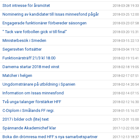
Stort intresse för årsmötet
2018-03-28 19:33
Nominering av kandidater till Issas minnesfond pågår
2018-03-25 12:00
Engagerade funktionärer förbereder säsongen
2018-03-23 07:58
" Tack vare fotbollen gick vi till final"
2018-03-20 15:31
Ministerbesök i Smeden
2018-03-15 22:13
Segersviten fortsätter
2018-03-04 19:12
Funktionärsträff 21/3 kl 18.00
2018-02-19 15:41
Damerna startar 2018 med vinst
2018-02-18 19:05
Matcher i helgen
2018-02-17 07:51
Ungdomstränare på utbildning i Spanien
2018-02-14 20:54
Information om Issas minnesfond
2018-02-14 07:15
Två unga talanger förstärker HFF
2018-02-12 16:30
C-Diplom i Smålands FF regi.
2018-01-15 16:07
2017 i bilder och (lite) text
2017-12-31 15:00
Spännande Akademichef klar
2017-12-22 05:58
Boka din drömresa med HFF:s nya samarbetspartner
2017-12-13 18:37