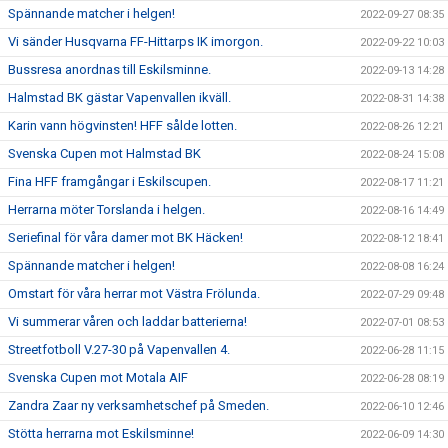
Spännande matcher i helgen!
2022-09-27 08:35
Vi sänder Husqvarna FF-Hittarps IK imorgon.
2022-09-22 10:03
Bussresa anordnas till Eskilsminne.
2022-09-13 14:28
Halmstad BK gästar Vapenvallen ikväll.
2022-08-31 14:38
Karin vann högvinsten! HFF sålde lotten.
2022-08-26 12:21
Svenska Cupen mot Halmstad BK
2022-08-24 15:08
Fina HFF framgångar i Eskilscupen.
2022-08-17 11:21
Herrarna möter Torslanda i helgen.
2022-08-16 14:49
Seriefinal för våra damer mot BK Häcken!
2022-08-12 18:41
Spännande matcher i helgen!
2022-08-08 16:24
Omstart för våra herrar mot Västra Frölunda.
2022-07-29 09:48
Vi summerar våren och laddar batterierna!
2022-07-01 08:53
Streetfotboll V.27-30 på Vapenvallen 4.
2022-06-28 11:15
Svenska Cupen mot Motala AIF
2022-06-28 08:19
Zandra Zaar ny verksamhetschef på Smeden.
2022-06-10 12:46
Stötta herrarna mot Eskilsminne!
2022-06-09 14:30