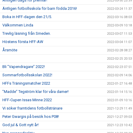
Äntligen dags för premiär!
2022-03-30 23:39
Äntligen fotbollsskola för barn födda 2016!
2022-03-24 11:37
Boka in HFF-dagen den 21/5.
2022-03-16 08:03
Välkommen Linda
2022-03-09 10:18
Trevlig läsning från Smeden.
2022-03-07 11:53
Höstens första HFF-AW
2022-03-04 11:07
Årsmöte
2022-02-28 08:27
2022-02-25 20:53
Bli ”Vapendragare” 2022!
2022-02-23 07:51
Sommarfotbollsskolan 2022!
2022-02-09 14:06
HFFs Träningsmatcher 2022
2022-01-27 16:48
”Madde” Tegström klar för våra damer!
2022-01-14 15:16
HFF-Cupen Issas Minne 2022
2022-01-09 10:16
Vi söker framtidens fotbollstränare
2021-12-29 11:49
Peter Gwargis på besök hos P08!
2021-12-27 09:03
God jul & Gott nytt år!
2021-12-23 10:42