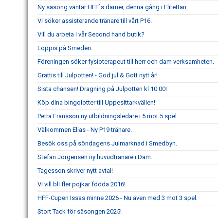
Ny säsong väntar HFF`s damer, denna gång i Elitettan.
Vi söker assisterande tränare till vårt P16.
Vill du arbeta i vår Second hand butik?
Loppis på Smeden.
Föreningen söker fysioterapeut till herr och dam verksamheten.
Grattis till Julpotten! - God jul & Gott nytt år!
Sista chansen! Dragning på Julpotten kl 10.00!
Köp dina bingolotter till Uppesittarkvällen!
Petra Fransson ny utbildningsledare i 5 mot 5 spel.
Välkommen Elias - Ny P19 tränare.
Besök oss på söndagens Julmarknad i Smedbyn.
Stefan Jörgensen ny huvudtränare i Dam.
Tagesson skriver nytt avtal!
Vi vill bli fler pojkar födda 2016!
HFF-Cupen Issas minne 2026 - Nu även med 3 mot 3 spel.
Stort Tack för säsongen 2025!