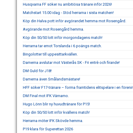
Husqvarna FF söker nu ambitiösa tränare inför 2026!
Matchstart 15.00 idag - Stöd herrarna i sista matchen!
Köp din Halva pott inför avgörandet hemma mot Rosengård.
Avgörande mot Rosengård hemma.
Köp din 50/50 lott inför morgondagens match!
Herrarna tar emot Torslanda i 6 poängs match.
Bingolotter till uppesittarkvällen.
Damerna avslutar mot Västerås SK - Fri entrè och firande!
DM Guld för J18!
Damerna även Smålandsmästare!
HFF söker F17-tränare – forma framtidens elitspelare i en fören
DM Final mot IFK Värnamo.
Hugo Lönn blir ny huvudtränare för P15!
Köp din 50/50 lott inför kvällens match!
Herrarna möter IFK Skövde hemma.
P19 klara för Superettan 2026