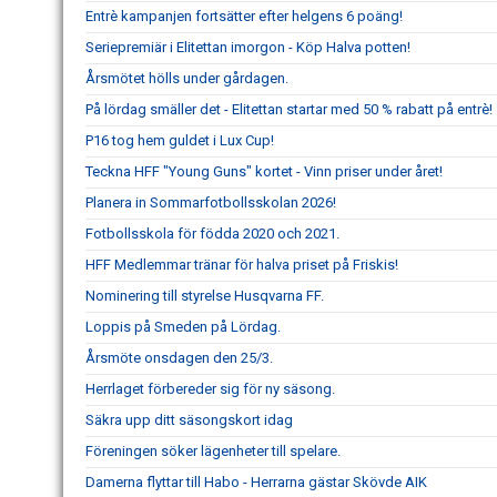
Entrè kampanjen fortsätter efter helgens 6 poäng!
Seriepremiär i Elitettan imorgon - Köp Halva potten!
Årsmötet hölls under gårdagen.
På lördag smäller det - Elitettan startar med 50 % rabatt på entrè!
P16 tog hem guldet i Lux Cup!
Teckna HFF "Young Guns" kortet - Vinn priser under året!
Planera in Sommarfotbollsskolan 2026!
Fotbollsskola för födda 2020 och 2021.
HFF Medlemmar tränar för halva priset på Friskis!
Nominering till styrelse Husqvarna FF.
Loppis på Smeden på Lördag.
Årsmöte onsdagen den 25/3.
Herrlaget förbereder sig för ny säsong.
Säkra upp ditt säsongskort idag
Föreningen söker lägenheter till spelare.
Damerna flyttar till Habo - Herrarna gästar Skövde AIK