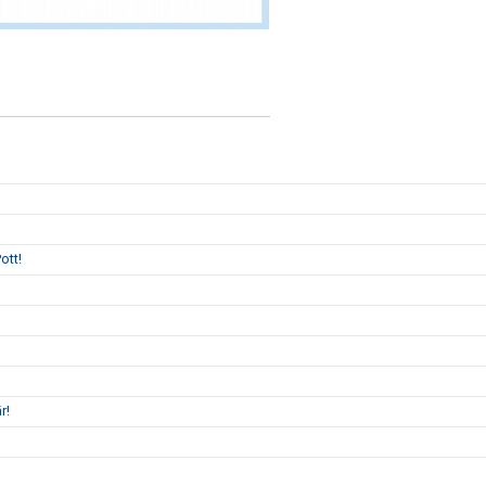
ott!
r!