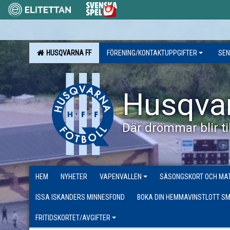
HUSQVARNA FF
FÖRENING/KONTAKTUPPGIFTER
SEN
Husqva
Där drömmar blir til
HEM
NYHETER
VAPENVALLEN
SÄSONGSKORT OCH MAT
ISSA ISKANDERS MINNESFOND
BOKA DIN HEMMAVINSTLOTT SM
FRITIDSKORTET/AVGIFTER