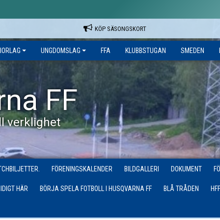
KÖP SÄSONGSKORT
IORLAG
UNGDOMSLAG
FFA
KLUBBSTUGAN
SMEDEN
rna FF
l verklighet
CHBILJETTER.
FÖRENINGSKALENDER
BILDGALLERI
DOKUMENT
F
IDIGT HÄR
BÖRJA SPELA FOTBOLL I HUSQVARNA FF
BLÅ TRÅDEN
HF