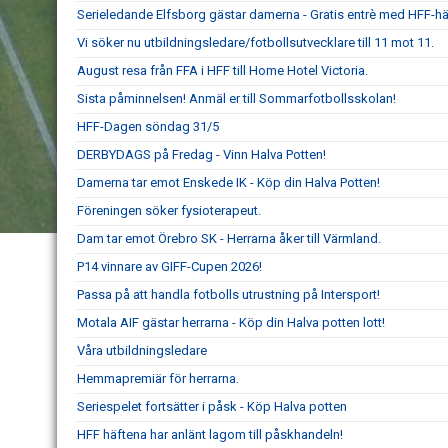
Serieledande Elfsborg gästar damerna - Gratis entrè med HFF-hä
Vi söker nu utbildningsledare/fotbollsutvecklare till 11 mot 11.
August resa från FFA i HFF till Home Hotel Victoria.
Sista påminnelsen! Anmäl er till Sommarfotbollsskolan!
HFF-Dagen söndag 31/5
DERBYDAGS på Fredag - Vinn Halva Potten!
Damerna tar emot Enskede IK - Köp din Halva Potten!
Föreningen söker fysioterapeut.
Dam tar emot Örebro SK - Herrarna åker till Värmland.
P14 vinnare av GIFF-Cupen 2026!
Passa på att handla fotbolls utrustning på Intersport!
Motala AIF gästar herrarna - Köp din Halva potten lott!
Våra utbildningsledare
Hemmapremiär för herrarna.
Seriespelet fortsätter i påsk - Köp Halva potten
HFF häftena har anlänt lagom till påskhandeln!