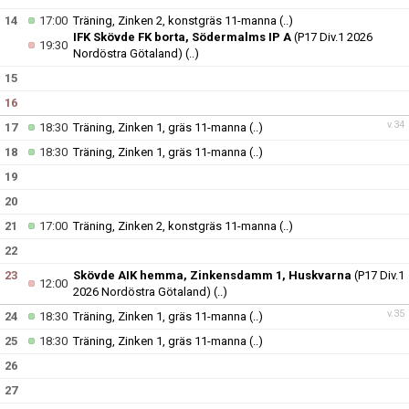
14
17:00
Träning, Zinken 2, konstgräs 11-manna
(..)
IFK Skövde FK borta, Södermalms IP A
(P17 Div.1 2026
19:30
Nordöstra Götaland)
(..)
15
16
v.34
17
18:30
Träning, Zinken 1, gräs 11-manna
(..)
18
18:30
Träning, Zinken 1, gräs 11-manna
(..)
19
20
21
17:00
Träning, Zinken 2, konstgräs 11-manna
(..)
22
23
Skövde AIK hemma, Zinkensdamm 1, Huskvarna
(P17 Div.1
12:00
2026 Nordöstra Götaland)
(..)
v.35
24
18:30
Träning, Zinken 1, gräs 11-manna
(..)
25
18:30
Träning, Zinken 1, gräs 11-manna
(..)
26
27