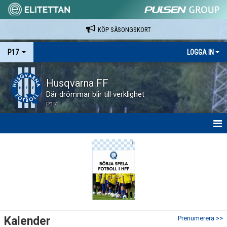
KÖP SÄSONGSKORT
P17
LOGGA IN
Husqvarna FF
Där drömmar blir till verklighet
P17
HEM
NYHETER
KALENDER
SPELARE & LEDARE
Kalender
Prenumerera >>