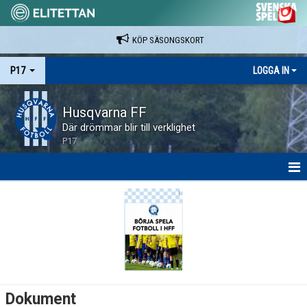
KÖP SÄSONGSKORT
P17
LOGGA IN
Husqvarna FF
Där drömmar blir till verklighet
P17
HEM
NYHETER
KALENDER
SPELARE & LEDARE
Dokument