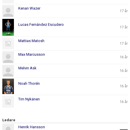
Kenan Wazer
17 år
Lucas Fernández Escudero
17 år
Mattias Matosh
17 år
Max Marcusson
16 år
Melvin Ask
16 år
Noah Thorén
16 år
Tim Nykänen
16 år
Ledare
Henrik Hansson