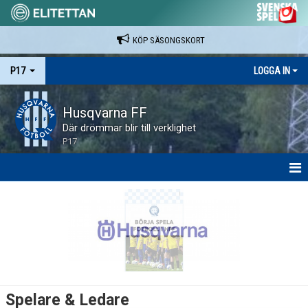
KÖP SÄSONGSKORT
P17
LOGGA IN
Husqvarna FF
Där drömmar blir till verklighet
P17
HEM
NYHETER
KALENDER
SPELARE & LEDARE
Spelare & Ledare