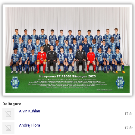
BILDGALLERI
DOKUMENT
MATCHER
Deltagare
Alvin Kuhlau
17 år
Andrej Flora
17 år