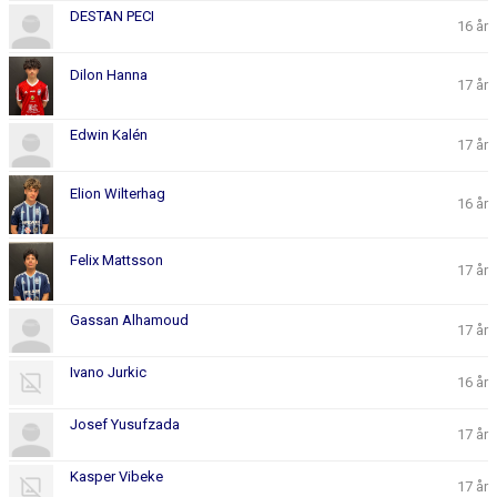
DESTAN PECI
16 år
Dilon Hanna
17 år
Edwin Kalén
17 år
Elion Wilterhag
16 år
Felix Mattsson
17 år
Gassan Alhamoud
17 år
Ivano Jurkic
16 år
Josef Yusufzada
17 år
Kasper Vibeke
17 år