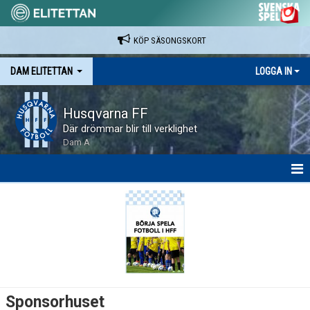
KÖP SÄSONGSKORT
DAM ELITETTAN
LOGGA IN
Husqvarna FF
Där drömmar blir till verklighet
Dam A
HEM
NYHETER
KALENDER
SPELARE & LEDARE
Sponsorhuset