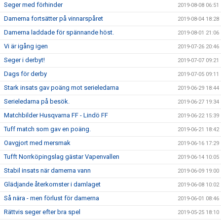
Seger med förhinder
2019-08-08 06:51
Damerna fortsätter på vinnarspåret
2019-08-04 18:28
Damerna laddade för spännande höst.
2019-08-01 21:06
Vi är igång igen
2019-07-26 20:46
Seger i derbyt!
2019-07-07 09:21
Dags för derby
2019-07-05 09:11
Stark insats gav poäng mot serieledarna
2019-06-29 18:44
Serieledarna på besök.
2019-06-27 19:34
Matchbilder Husqvarna FF - Lindö FF
2019-06-22 15:39
Tuff match som gav en poäng.
2019-06-21 18:42
Oavgjort med mersmak
2019-06-16 17:29
Tufft Norrköpingslag gästar Vapenvallen
2019-06-14 10:05
Stabil insats när damerna vann
2019-06-09 19:00
Glädjande återkomster i damlaget
2019-06-08 10:02
Så nära - men förlust för damerna
2019-06-01 08:46
Rättvis seger efter bra spel
2019-05-25 18:10