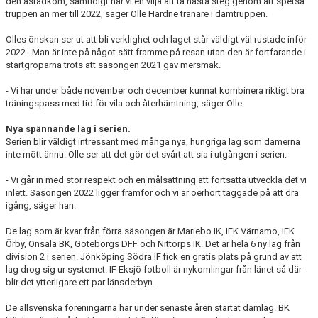
den åstadkom, samtidigt har vi en vilja att ta nästa steg genom att spetsa
truppen än mer till 2022, säger Olle Härdne tränare i damtruppen.
Olles önskan ser ut att bli verklighet och laget står väldigt väl rustade inför
2022.
Man är inte på något sätt framme på resan utan den är fortfarande i
startgroparna trots att säsongen 2021 gav mersmak.
- Vi har under både november och december kunnat kombinera riktigt bra
träningspass med tid för vila och återhämtning, säger Olle.
Nya spännande lag i serien.
Serien blir väldigt intressant med många nya, hungriga lag som damerna
inte mött ännu. Olle ser att det gör det svårt att sia i utgången i serien.
- Vi går in med stor respekt och en målsättning att fortsätta utveckla det vi
inlett. Säsongen 2022 ligger framför och vi är oerhört taggade på att dra
igång, säger han.
De lag som är kvar från förra säsongen är Mariebo IK, IFK Värnamo, IFK
Örby, Onsala BK, Göteborgs DFF och Nittorps IK. Det är hela 6 ny lag från
division 2 i serien. Jönköping Södra IF fick en gratis plats på grund av att
lag drog sig ur systemet. IF Eksjö fotboll är nykomlingar från länet så där
blir det ytterligare ett par länsderbyn.
De allsvenska föreningarna har under senaste åren startat damlag. BK