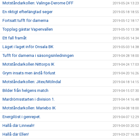
Motståndarkollen: Valinge-Derome DFF
2019-05-24 13:23
En riktigt efterlängtad seger
2019-05-18 18:55
Fortsatt tufft för damerna
2019-05-12 18:17
Topplag gästar Vapenvallen
2019-05-10 13:38
Ett fall framåt
2019-05-05 14:34
Läget i laget inför Onsala BK
2019-05-03 14:38
Tufft för damerna i säsongsinledningen
2019-04-28 18:00
Motståndarkollen Nittorps IK
2019-04-24 17:03
Grym insats men ändå förlust
2019-04-20 16:26
Motståndarkollen: Jitex/Mölndal
2019-04-18 14:15
Bilder från helgens match
2019-04-15 07:30
Mardrömsstarten i division 1.
2019-04-14 16:48
Motståndarkollen: Mariebo IK
2019-04-08 18:00
Energilöst i genrepet.
2019-04-07 12:29
Hallå där Linneah!
2019-04-03 20:52
Hallå där Ellen!
2019-03-27 16:30