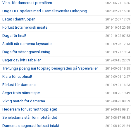
Vinst för damerna i premiären
2020-06-21 16:36
Unga HFF spelare med i Damallsvenska Linköping
2020-02-21 16:30
Läget i damtruppen
2019-12-07 17:09
Förlust trots heroisk insats
2019-10-04 20:58
Dags för final!
2019-10-02 07:53
Stabilt när damerna kryssade.
2019-09-28 17:13
Dags för säsongsavslutning
2019-09-27 19:54
Seger gav lyft i tabellen
2019-09-15 22:09
Tre tunga poäng när topplag besegrades på Vapenvallen
2019-09-08 19:25
Klara för cupfinal!
2019-09-04 12:27
Förlust för damerna
2019-09-01 16:23
Seger trots sämre spel.
2019-08-25 19:49
Viktig match för damerna
2019-08-23 08:59
Hedersam förlust mot topplaget
2019-08-18 09:21
Serieledarna står för motståndet
2019-08-17 08:33
Damernas segerrad fortsatt intakt.
2019-08-10 21:54