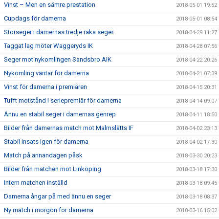
Vinst – Men en sämre prestation
2018-05-01 19:52
Cupdags för damerna
2018-05-01 08:54
Storseger i damernas tredje raka seger.
2018-04-29 11:27
Taggat lag möter Waggeryds IK
2018-04-28 07:56
Seger mot nykomlingen Sandsbro AIK
2018-04-22 20:26
Nykomling väntar för damerna
2018-04-21 07:39
Vinst för damerna i premiären
2018-04-15 20:31
Tufft motstånd i seriepremiär för damerna
2018-04-14 09:07
Ännu en stabil seger i damernas genrep
2018-04-11 18:50
Bilder från damernas match mot Malmslätts IF
2018-04-02 23:13
Stabil insats igen för damerna
2018-04-02 17:30
Match på annandagen påsk
2018-03-30 20:23
Bilder från matchen mot Linköping
2018-03-18 17:30
Intern matchen inställd
2018-03-18 09:45
Damerna ångar på med ännu en seger
2018-03-18 08:37
Ny match i morgon för damerna
2018-03-16 15:02