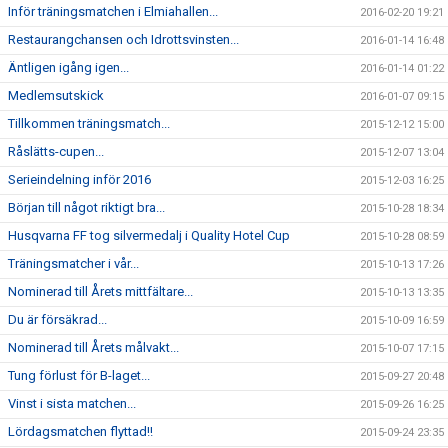
Inför träningsmatchen i Elmiahallen...
2016-02-20 19:21
Restaurangchansen och Idrottsvinsten...
2016-01-14 16:48
Äntligen igång igen...
2016-01-14 01:22
Medlemsutskick
2016-01-07 09:15
Tillkommen träningsmatch...
2015-12-12 15:00
Råslätts-cupen...
2015-12-07 13:04
Serieindelning inför 2016
2015-12-03 16:25
Början till något riktigt bra...
2015-10-28 18:34
Husqvarna FF tog silvermedalj i Quality Hotel Cup
2015-10-28 08:59
Träningsmatcher i vår...
2015-10-13 17:26
Nominerad till Årets mittfältare...
2015-10-13 13:35
Du är försäkrad...
2015-10-09 16:59
Nominerad till Årets målvakt...
2015-10-07 17:15
Tung förlust för B-laget...
2015-09-27 20:48
Vinst i sista matchen...
2015-09-26 16:25
Lördagsmatchen flyttad!!
2015-09-24 23:35