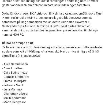
Häcken är ett sådant lag och det är föreningens andra lag som kommer
gästa Vapenvallen om den preliminära serieindelningen fastställs.
De halländska lagen BK Astrio och IS Halmia byts ut mot småländska Tjust
IK och Halländska HGH FC. Det senare laget bildades 2012 som ett
samarbete på ungdomssidan mellan de tre klubbarna Haverdal IF,
Gullbrandstorps AIS och Harplinge IK. 2018 beslutades det om en
sammanslagning av de tre föreningarna även på seniorsidan till det nya
namnet HGH FC.
Så här ser truppen ut
På föreningens och FF dam’s Instagram konto presenteras fortlöpande de
spelare som valt att förlänga sina kontrakt. Har du missat några så är här
aktuell lista (15 januari 2022)
- Alice Samuelsson
- Alma Lundberg
- Chila Betina Ineza
- Cornelia Lindström
- Emma Holmqvist
- Johanna Nordh
- Julia Mammo
- Charlotta Norberg
- Malin Andersson
- Märta Henrysson