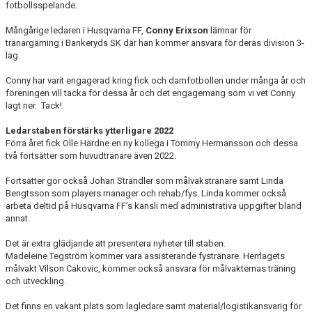
fotbollsspelande.
Mångårige ledaren i Husqvarna FF,
Conny Erixson
lämnar för
tränargärning i Bankeryds SK där han kommer ansvara för deras division 3-
lag.
Conny har varit engagerad kring fick och damfotbollen under många år och
föreningen vill tacka för dessa år och det engagemang som vi vet Conny
lagt ner.
Tack!
Ledarstaben förstärks ytterligare 2022
Förra året fick Olle Härdne en ny kollega i Tommy Hermansson och dessa
två fortsätter som huvudtränare även 2022.
Fortsätter gör också Johan Strandler som målvakstränare samt Linda
Bengtsson som players manager och rehab/fys. Linda kommer också
arbeta deltid på Husqvarna FF’s kansli med administrativa uppgifter bland
annat.
Det är extra glädjande att presentera nyheter till staben.
Madeleine Tegström kommer vara assisterande fystränare. Herrlagets
målvakt Vilson Cakovic, kommer också ansvara för målvakternas träning
och utveckling.
Det finns en vakant plats som lagledare samt material/logistikansvarig för