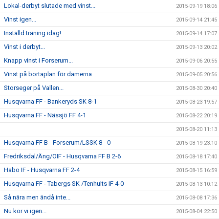
Lokal-derbyt slutade med vinst...
2015-09-19 18:06
Vinst igen...
2015-09-14 21:45
Inställd träning idag!
2015-09-14 17:07
Vinst i derbyt...
2015-09-13 20:02
Knapp vinst i Forserum...
2015-09-06 20:55
Vinst på bortaplan för damerna...
2015-09-05 20:56
Storseger på Vallen...
2015-08-30 20:40
Husqvarna FF - Bankeryds SK 8-1
2015-08-23 19:57
Husqvarna FF - Nässjö FF 4-1
2015-08-22 20:19
2015-08-20 11:13
Husqvarna FF B - Forserum/LSSK 8 - 0
2015-08-19 23:10
Fredriksdal/Äng/OIF - Husqvarna FF B 2-6
2015-08-18 17:40
Habo IF - Husqvarna FF 2-4
2015-08-15 16:59
Husqvarna FF - Tabergs SK /Tenhults IF 4-0
2015-08-13 10:12
Så nära men ändå inte...
2015-08-08 17:36
Nu kör vi igen...
2015-08-04 22:50