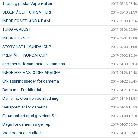
Topplag gästar Vapenvallen
2017-05-13 08:46
SEGERTÅGET FORTSÄTTER!
2017-05-10 21:39
INFÖR FC VETLANDA DAM
2017-05-09 16:16
TUNG FÖRLUST
2017-05-06 22:50
INFÖR IF EKSJÖ
2017-05-04 12:00
STORVINST I HYUNDAI CUP
2017-05-03 21:00
PREMIÄR I HYUNDAI CUP!
2017-05-02 16:36
Imponerande vändning av damerna
2017-04-30 09:03
INFÖR HFF-VÄXJÖ DFF AKADEMI
2017-04-26 12:48
Utklassningsseger för damerna
2017-04-22 20:45
Borta mot Fredriksdal
2017-04-21 13:26
Damvinst efter nervös inledning
2017-04-19 11:53
Seriepremiär för damerna
2017-04-16 18:59
Ett underbart spel gav vinst 5-1
2017-04-08 19:10
Dags för damernas genrep
2017-04-07 06:56
Westbounited ställde in
2017-04-01 06:47