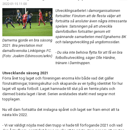
BILDGALLERI
2022-01-15 11:00
Utvecklingsarbetet i damorganisationen
DOKUMENT
fortsätter. Förutom att de flesta väljer att
fortsätta så ansluter även några intressanta
spelare. Satsningen på att utveckla
KONTAKT
damfotbollen fortsätter genom ett
spännande samarbeten med Egnahems BK
MATCHER
Damerna gjorde en bra säsong
och talangutveckling på ungdomssidan.
2021. Bra prestation mot
damallsvenska Linköpings FC.
SPONSORHUSET
- Du ska inte behöva flytta för att få en bra
(Foto: Joakim Edvinsson/arkiv)
fotbollsutveckling, säger Olle Härdne,
tränare i Damtruppen.
Utvecklande säsong 2021
Förra året tog laget och föreningen enorma kliv både vad det gäller
förutsättningar, träningskultur och skapande av en tydlig identitet för hur
laget vill spela fotboll. Laget hamnade till slut på en femte plats och
därmed bästa laget i länet. Serien avslutades starkt med segrar mot
topplagen.
Nu vill dam fortsätta det inslagna spåret och laget ser fram emot att ta
nästa kliv 2022.
- Vi var väldigt nöjda med den trupp vi hade till förfogande 2021 och vad