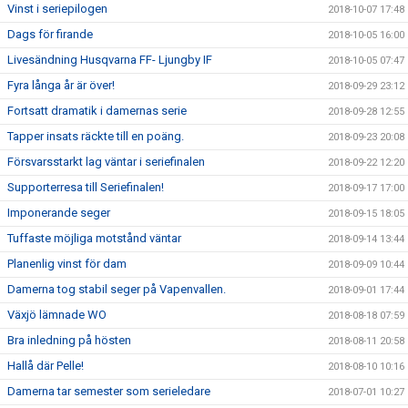
Vinst i seriepilogen
2018-10-07 17:48
Dags för firande
2018-10-05 16:00
Livesändning Husqvarna FF- Ljungby IF
2018-10-05 07:47
Fyra långa år är över!
2018-09-29 23:12
Fortsatt dramatik i damernas serie
2018-09-28 12:55
Tapper insats räckte till en poäng.
2018-09-23 20:08
Försvarsstarkt lag väntar i seriefinalen
2018-09-22 12:20
Supporterresa till Seriefinalen!
2018-09-17 17:00
Imponerande seger
2018-09-15 18:05
Tuffaste möjliga motstånd väntar
2018-09-14 13:44
Planenlig vinst för dam
2018-09-09 10:44
Damerna tog stabil seger på Vapenvallen.
2018-09-01 17:44
Växjö lämnade WO
2018-08-18 07:59
Bra inledning på hösten
2018-08-11 20:58
Hallå där Pelle!
2018-08-10 10:16
Damerna tar semester som serieledare
2018-07-01 10:27