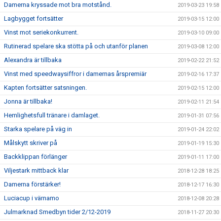
Damerna kryssade mot bra motstånd.
2019-03-23 19:58
Lagbygget fortsätter
2019-03-15 12:00
Vinst mot seriekonkurrent.
2019-03-10 09:00
Rutinerad spelare ska stötta på och utanför planen
2019-03-08 12:00
Alexandra är tillbaka
2019-02-22 21:52
Vinst med speedwaysiffror i damernas årspremiär
2019-02-16 17:37
Kapten fortsätter satsningen.
2019-02-15 12:00
Jonna är tillbaka!
2019-02-11 21:54
Hemlighetsfull tränare i damlaget.
2019-01-31 07:56
Starka spelare på väg in
2019-01-24 22:02
Målskytt skriver på
2019-01-19 15:30
Backklippan förlänger
2019-01-11 17:00
Viljestark mittback klar
2018-12-28 18:25
Damerna förstärker!
2018-12-17 16:30
Luciacup i värnamo
2018-12-08 20:28
Julmarknad Smedbyn tider 2/12-2019
2018-11-27 20:30