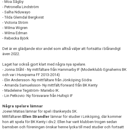
- Moa Sågby
- Petronella Lindström
- Salha Nduwayo
- Tilda Glemdal Bergkvist
- Victoria Ström
- Wilma Wigren
- Wilma Edman
- Rebecka Björk
Det är en glädjande stor andel som alltså väljer att fortsätta i blårandigt
även 2022.
Laget har också gjort klart med några nya spelare.
- Jonna Ståhl - Ny mittfältare från Hammarby IF (Moderklubb Egnahems BK
och var i Husqvarna FF 2013-2014)
- Elin Andersson- Ny mittfältare från Jönköping Södra
- Amanda Samuelsson- Ny mittfält/forward från BK Kenty
- Madeleine Tegström- Mariebo IK.
- Lin Petkovic- Ny försvarare från Hultsjö IF
Några spelare lämnar
Joewi Matias lämnar för spel i Bankeryds SK.
Mittfältaren
Ellen Strandler
lämnar för studier i Linköping, där kommer
hon att spela för BK Kenty i div.2. Ellen har varit klubben trogen sedan
barnsben och föreningen önskar henne lycka till med studier och fortsatt