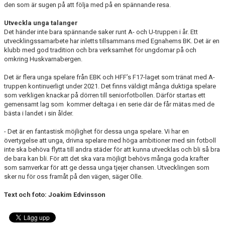
den som är sugen på att följa med på en spännande resa.
Utveckla unga talanger
Det händer inte bara spännande saker runt A- och U-truppen i år. Ett
utvecklingssamarbete har inletts tillsammans med Egnahems BK. Det är en
klubb med god tradition och bra verksamhet för ungdomar på och
omkring Huskvarnabergen.
Det är flera unga spelare från EBK och HFF’s F17-laget som tränat med A-
truppen kontinuerligt under 2021. Det finns väldigt många duktiga spelare
som verkligen knackar på dörren till seniorfotbollen. Därför startas ett
gemensamt lag som
kommer deltaga i en serie där de får mätas med de
bästa i landet i sin ålder.
- Det är en fantastisk möjlighet för dessa unga spelare. Vi har en
övertygelse att unga, drivna spelare med höga ambitioner med sin fotboll
inte ska behöva flytta till andra städer för att kunna utvecklas och bli så bra
de bara kan bli. För att det ska vara möjligt behövs många goda krafter
som samverkar för att ge dessa unga tjejer chansen. Utvecklingen som
sker nu för oss framåt på den vägen, säger Olle.
Text och foto: Joakim Edvinsson