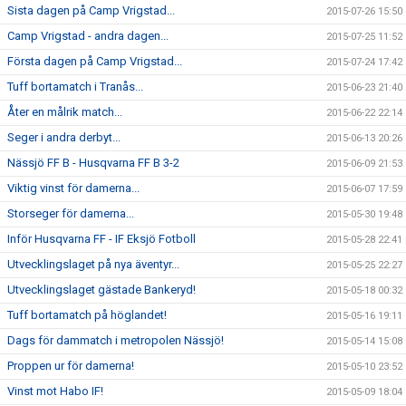
Sista dagen på Camp Vrigstad...
2015-07-26 15:50
Camp Vrigstad - andra dagen...
2015-07-25 11:52
Första dagen på Camp Vrigstad...
2015-07-24 17:42
Tuff bortamatch i Tranås...
2015-06-23 21:40
Åter en målrik match...
2015-06-22 22:14
Seger i andra derbyt...
2015-06-13 20:26
Nässjö FF B - Husqvarna FF B 3-2
2015-06-09 21:53
Viktig vinst för damerna...
2015-06-07 17:59
Storseger för damerna...
2015-05-30 19:48
Inför Husqvarna FF - IF Eksjö Fotboll
2015-05-28 22:41
Utvecklingslaget på nya äventyr...
2015-05-25 22:27
Utvecklingslaget gästade Bankeryd!
2015-05-18 00:32
Tuff bortamatch på höglandet!
2015-05-16 19:11
Dags för dammatch i metropolen Nässjö!
2015-05-14 15:08
Proppen ur för damerna!
2015-05-10 23:52
Vinst mot Habo IF!
2015-05-09 18:04