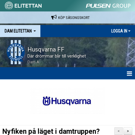
KÖP SÄSONGSKORT
DAM ELITETTAN
LOGGA IN
Husqvarna FF
Där drömmar blir till verklighet
Dam A
HEM
NYHETER
KALENDER
SPELARE & LEDARE
Nyfiken på läget i damtruppen?
<
>