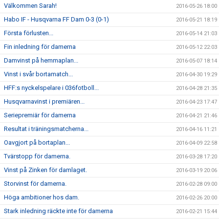
Välkommen Sarah!
2016-05-26 18:00
Habo IF - Husqvarna FF Dam 0-3 (0-1)
2016-05-21 18:19
Första förlusten...
2016-05-14 21:03
Fin inledning för damerna
2016-05-12 22:03
Damvinst på hemmaplan...
2016-05-07 18:14
Vinst i svår bortamatch...
2016-04-30 19:29
HFF:s nyckelspelare i 036fotboll...
2016-04-28 21:35
Husqvarnavinst i premiären...
2016-04-23 17:47
Seriepremiär för damerna
2016-04-21 21:46
Resultat i träningsmatcherna...
2016-04-16 11:21
Oavgjort på bortaplan...
2016-04-09 22:58
Tvärstopp för damerna.
2016-03-28 17:20
Vinst på Zinken för damlaget.
2016-03-19 20:06
Storvinst för damerna.
2016-02-28 09:00
Höga ambitioner hos dam.
2016-02-26 20:00
Stark inledning räckte inte för damerna
2016-02-21 15:44