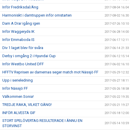
Inför Fredriksdal/Äng
2017-08-04 16:04
Harmoniskt i damtruppen inför omstarten
2017-08-02 16:30
Dam A Drar igång igen
2017-07-26 10:10
Inför Waggeryds IK
2017-06-28 14:00
Inför Emmaboda IS
2017-06-17 12:11
Div 1 laget blev för svåra
2017-06-14 21:33
Derby i omgång 2 i Hyundai Cup
2017-06-12 15:14
Inför Westbo United DFF
2017-06-02 16:10
HFFTV Reprisen av damernas seger match mot Nässjö FF
2017-05-29 12:32
Upp i serieledning
2017-05-27 18:11
Inför Nässjö FF
2017-05-26 18:58
Välkommen Sonia!
2017-05-22 19:35
TREDJE RAKA, VILKET GÄNG!
2017-05-21 19:27
INFÖR ALVESTA GIF
2017-05-18 12:00
STORT SPELÖVERTAG RESULTERADE I ÄNNU EN
2017-05-14 10:59
STORVINST