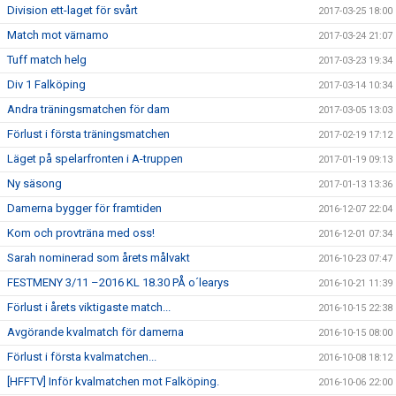
Division ett-laget för svårt
2017-03-25 18:00
Match mot värnamo
2017-03-24 21:07
Tuff match helg
2017-03-23 19:34
Div 1 Falköping
2017-03-14 10:34
Andra träningsmatchen för dam
2017-03-05 13:03
Förlust i första träningsmatchen
2017-02-19 17:12
Läget på spelarfronten i A-truppen
2017-01-19 09:13
Ny säsong
2017-01-13 13:36
Damerna bygger för framtiden
2016-12-07 22:04
Kom och provträna med oss!
2016-12-01 07:34
Sarah nominerad som årets målvakt
2016-10-23 07:47
FESTMENY 3/11 –2016 KL 18.30 PÅ o´learys
2016-10-21 11:39
Förlust i årets viktigaste match...
2016-10-15 22:38
Avgörande kvalmatch för damerna
2016-10-15 08:00
Förlust i första kvalmatchen...
2016-10-08 18:12
[HFFTV] Inför kvalmatchen mot Falköping.
2016-10-06 22:00