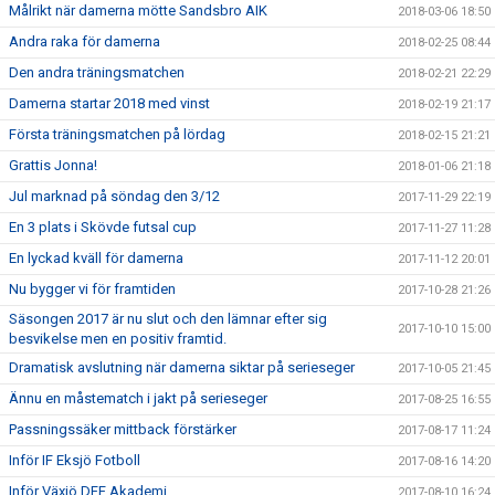
Målrikt när damerna mötte Sandsbro AIK
2018-03-06 18:50
Andra raka för damerna
2018-02-25 08:44
Den andra träningsmatchen
2018-02-21 22:29
Damerna startar 2018 med vinst
2018-02-19 21:17
Första träningsmatchen på lördag
2018-02-15 21:21
Grattis Jonna!
2018-01-06 21:18
Jul marknad på söndag den 3/12
2017-11-29 22:19
En 3 plats i Skövde futsal cup
2017-11-27 11:28
En lyckad kväll för damerna
2017-11-12 20:01
Nu bygger vi för framtiden
2017-10-28 21:26
Säsongen 2017 är nu slut och den lämnar efter sig
2017-10-10 15:00
besvikelse men en positiv framtid.
Dramatisk avslutning när damerna siktar på serieseger
2017-10-05 21:45
Ännu en måstematch i jakt på serieseger
2017-08-25 16:55
Passningssäker mittback förstärker
2017-08-17 11:24
Inför IF Eksjö Fotboll
2017-08-16 14:20
Inför Växjö DFF Akademi
2017-08-10 16:24