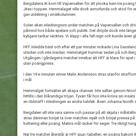
Bergdalens IK kom till Vapenvallen för att plocka hem tre poäng 
Jitex i toppen. Hemmalaget ville dock annorlunda och stod för e
gav utdelning i vinstkolumnen.
Solen sken inledningsvis under matchen på Vapenvallen och d
påmind hos både spelare och publik. Det dröjde dock inte läng
kyligare tankar väcktes. Vi slapp i alla fall regn och kunde även g
HFF inledde bäst och efter ett par minuter nickade Lina Gassland
utsidan och inte insidan. Hemmalget trummar sedan på och Bergd
Utgången i gårdagens matcher innebar att HFF är klara för spel i
utan poängpress.
I den 19:e minuten vinner Malin Andersson strax utanför straffo
i mål.
Hemmalget fortsätter att skapa chanser. Inte sällan genom Nic
hittills i den blårandiga tröjan. Tyvärr får hon inte kröna sin in
en ribbträff i inledningen av andra halvlek. Även Johanna Nordh sk
Bergdalen vill inte vara sämre och passar på att skjuta i målställ
strax därinnan börjat ta över matchen rejält och börjat pressa på
kvittering eller poäng. Malins mål räcker för seger. Tre riktigt tu
När tre matcher återstår är HFF sjua i tabellen, en poäng bakom IF