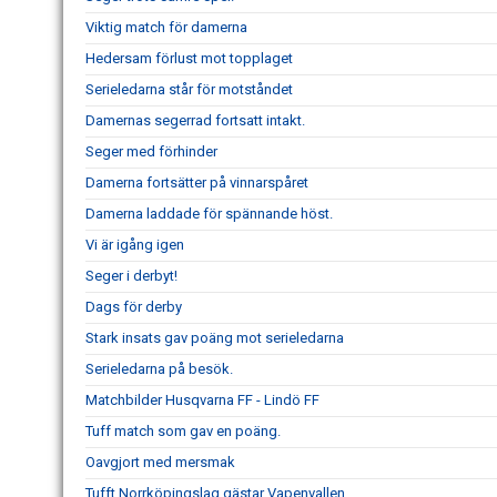
Viktig match för damerna
Hedersam förlust mot topplaget
Serieledarna står för motståndet
Damernas segerrad fortsatt intakt.
Seger med förhinder
Damerna fortsätter på vinnarspåret
Damerna laddade för spännande höst.
Vi är igång igen
Seger i derbyt!
Dags för derby
Stark insats gav poäng mot serieledarna
Serieledarna på besök.
Matchbilder Husqvarna FF - Lindö FF
Tuff match som gav en poäng.
Oavgjort med mersmak
Tufft Norrköpingslag gästar Vapenvallen