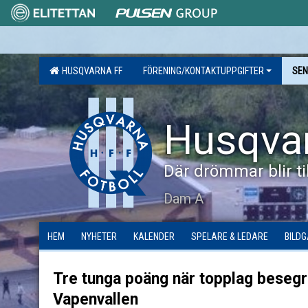
HUSQVARNA FF
FÖRENING/KONTAKTUPPGIFTER
SEN
Husqva
Där drömmar blir til
Dam A
HEM
NYHETER
KALENDER
SPELARE & LEDARE
BILDG
Tre tunga poäng när topplag beseg
Vapenvallen