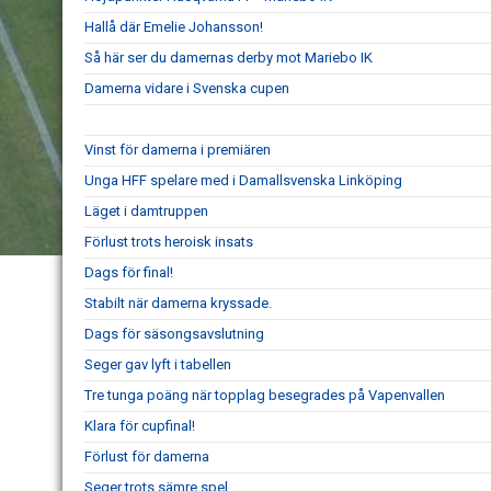
Hallå där Emelie Johansson!
Så här ser du damernas derby mot Mariebo IK
Damerna vidare i Svenska cupen
Vinst för damerna i premiären
Unga HFF spelare med i Damallsvenska Linköping
Läget i damtruppen
Förlust trots heroisk insats
Dags för final!
Stabilt när damerna kryssade.
Dags för säsongsavslutning
Seger gav lyft i tabellen
Tre tunga poäng när topplag besegrades på Vapenvallen
Klara för cupfinal!
Förlust för damerna
Seger trots sämre spel.