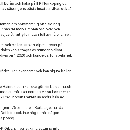
till Borås och haka på IFK Norrköping och
n av säsongens bästa insatser vilket också
römmen om sommaren gjorts sig nog
e innan de mörka molen tog över och
lädjas åt fartfylld match full av målchanser.
er och bollen strök stolpen. Tyvärr på
alen verkar tagna av stundens allvar.
 division 1 2020 och kunde därför spela helt
mrådet. Hon avancerar och kan skjuta bollen
ole Haimes som kanske gör sin bästa match
sats med ett mål. Det närmaste hon kommer är
juter i ribban i mitten av andra halvlek.
ningen i 75:e minuten. Bortalaget har då
. Det blir dock inte något mål, någon
nga poäng.
K Örby. En realistik målsättning inför