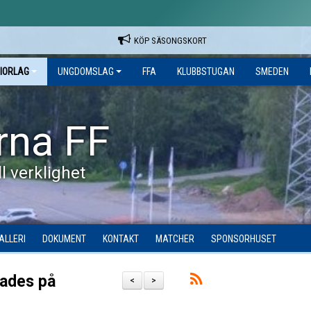
KÖP SÄSONGSKORT
IORLAG
UNGDOMSLAG
FFA
KLUBBSTUGAN
SMEDEN
rna FF
l verklighet
ALLERI
DOKUMENT
KONTAKT
MATCHER
SPONSORHUSET
rades på
<
>