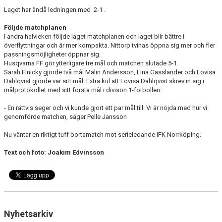
Laget har ändå ledningen med 2-1 .
Följde matchplanen
I andra halvleken följde laget matchplanen och laget blir bättre i
överflyttningar och är mer kompakta. Nittorp tvinas öppna sig mer och fler
passningsmöjligheter öppnar sig.
Husqvarna FF gör ytterligare tre mål och matchen slutade 5-1.
Sarah Elnicky gjorde två mål Malin Andersson, Lina Gasslander och Lovisa
Dahlqvist gjorde var sitt mål. Extra kul att Lovisa Dahlqvist skrev in sig i
målprotokollet med sitt första mål i divison 1-fotbollen.
- En rättvis seger och vi kunde gjort ett par mål till. Vi är nöjda med hur vi
genomförde matchen, säger Pelle Jansson
Nu väntar en riktigt tuff bortamatch mot serieledande IFK Norrköping.
Text och foto: Joakim Edvinsson
Nyhetsarkiv