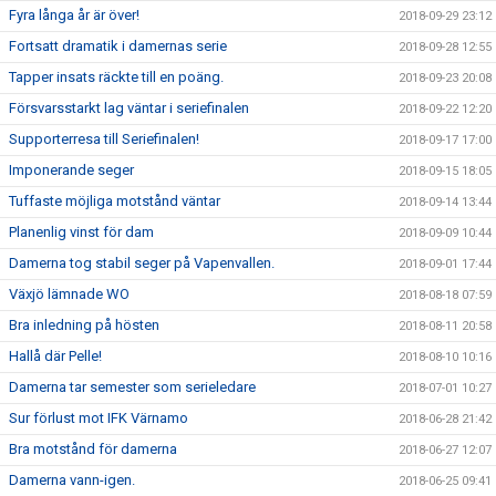
Fyra långa år är över!
2018-09-29 23:12
Fortsatt dramatik i damernas serie
2018-09-28 12:55
Tapper insats räckte till en poäng.
2018-09-23 20:08
Försvarsstarkt lag väntar i seriefinalen
2018-09-22 12:20
Supporterresa till Seriefinalen!
2018-09-17 17:00
Imponerande seger
2018-09-15 18:05
Tuffaste möjliga motstånd väntar
2018-09-14 13:44
Planenlig vinst för dam
2018-09-09 10:44
Damerna tog stabil seger på Vapenvallen.
2018-09-01 17:44
Växjö lämnade WO
2018-08-18 07:59
Bra inledning på hösten
2018-08-11 20:58
Hallå där Pelle!
2018-08-10 10:16
Damerna tar semester som serieledare
2018-07-01 10:27
Sur förlust mot IFK Värnamo
2018-06-28 21:42
Bra motstånd för damerna
2018-06-27 12:07
Damerna vann-igen.
2018-06-25 09:41