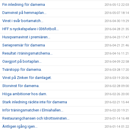
Fin inledning för damerna
2016-05-12 22:03
Damvinst på hemmaplan...
2016-05-07 18:14
Vinst i svår bortamatch...
2016-04-30 19:29
HFF:s nyckelspelare i 036fotboll...
2016-04-28 21:35
Husqvarnavinst i premiären...
2016-04-23 17:47
Seriepremiär för damerna
2016-04-21 21:46
Resultat i träningsmatcherna...
2016-04-16 11:21
Oavgjort på bortaplan...
2016-04-09 22:58
Tvärstopp för damerna.
2016-03-28 17:20
Vinst på Zinken för damlaget.
2016-03-19 20:06
Storvinst för damerna.
2016-02-28 09:00
Höga ambitioner hos dam.
2016-02-26 20:00
Stark inledning räckte inte för damerna
2016-02-21 15:44
Inför träningsmatchen i Elmiahallen...
2016-02-20 19:21
Restaurangchansen och Idrottsvinsten...
2016-01-14 16:48
Äntligen igång igen...
2016-01-14 01:22