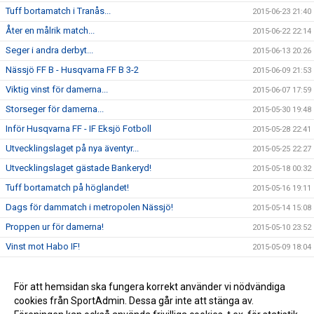
Tuff bortamatch i Tranås...
2015-06-23 21:40
Åter en målrik match...
2015-06-22 22:14
Seger i andra derbyt...
2015-06-13 20:26
Nässjö FF B - Husqvarna FF B 3-2
2015-06-09 21:53
Viktig vinst för damerna...
2015-06-07 17:59
Storseger för damerna...
2015-05-30 19:48
Inför Husqvarna FF - IF Eksjö Fotboll
2015-05-28 22:41
Utvecklingslaget på nya äventyr...
2015-05-25 22:27
Utvecklingslaget gästade Bankeryd!
2015-05-18 00:32
Tuff bortamatch på höglandet!
2015-05-16 19:11
Dags för dammatch i metropolen Nässjö!
2015-05-14 15:08
Proppen ur för damerna!
2015-05-10 23:52
Vinst mot Habo IF!
2015-05-09 18:04
IFK Värnamo - Husqvarna FF 7-0
2015-04-30 23:32
Premiärvinst för damerna!
För att hemsidan ska fungera korrekt använder vi nödvändiga
2015-04-29 16:40
cookies från SportAdmin. Dessa går inte att stänga av.
Förlust i näst sista träningsmatchen
2014-04-12 19:45