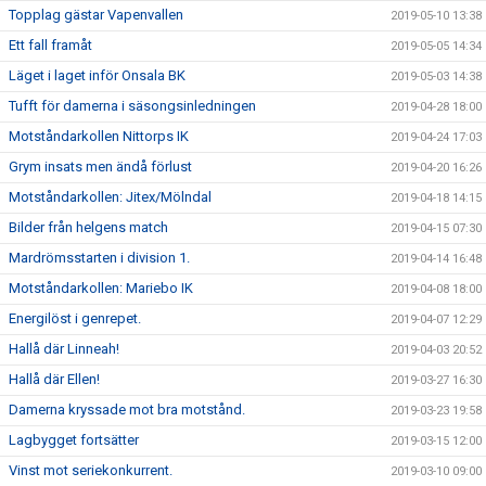
Topplag gästar Vapenvallen
2019-05-10 13:38
Ett fall framåt
2019-05-05 14:34
Läget i laget inför Onsala BK
2019-05-03 14:38
Tufft för damerna i säsongsinledningen
2019-04-28 18:00
Motståndarkollen Nittorps IK
2019-04-24 17:03
Grym insats men ändå förlust
2019-04-20 16:26
Motståndarkollen: Jitex/Mölndal
2019-04-18 14:15
Bilder från helgens match
2019-04-15 07:30
Mardrömsstarten i division 1.
2019-04-14 16:48
Motståndarkollen: Mariebo IK
2019-04-08 18:00
Energilöst i genrepet.
2019-04-07 12:29
Hallå där Linneah!
2019-04-03 20:52
Hallå där Ellen!
2019-03-27 16:30
Damerna kryssade mot bra motstånd.
2019-03-23 19:58
Lagbygget fortsätter
2019-03-15 12:00
Vinst mot seriekonkurrent.
2019-03-10 09:00