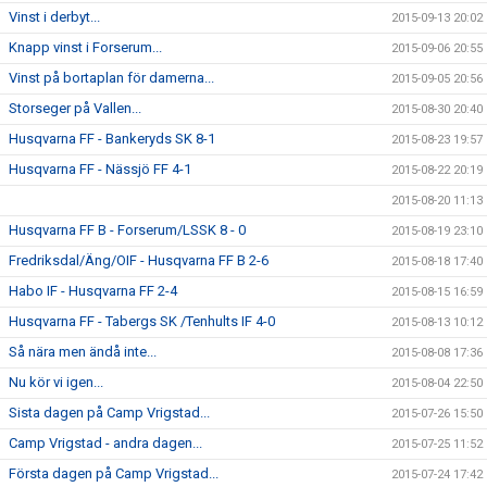
Vinst i derbyt...
2015-09-13 20:02
Knapp vinst i Forserum...
2015-09-06 20:55
Vinst på bortaplan för damerna...
2015-09-05 20:56
Storseger på Vallen...
2015-08-30 20:40
Husqvarna FF - Bankeryds SK 8-1
2015-08-23 19:57
Husqvarna FF - Nässjö FF 4-1
2015-08-22 20:19
2015-08-20 11:13
Husqvarna FF B - Forserum/LSSK 8 - 0
2015-08-19 23:10
Fredriksdal/Äng/OIF - Husqvarna FF B 2-6
2015-08-18 17:40
Habo IF - Husqvarna FF 2-4
2015-08-15 16:59
Husqvarna FF - Tabergs SK /Tenhults IF 4-0
2015-08-13 10:12
Så nära men ändå inte...
2015-08-08 17:36
Nu kör vi igen...
2015-08-04 22:50
Sista dagen på Camp Vrigstad...
2015-07-26 15:50
Camp Vrigstad - andra dagen...
2015-07-25 11:52
Första dagen på Camp Vrigstad...
2015-07-24 17:42