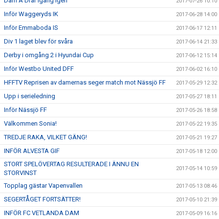
Dam A Drar igång igen
2017-07-26 10:10
Inför Waggeryds IK
2017-06-28 14:00
Inför Emmaboda IS
2017-06-17 12:11
Div 1 laget blev för svåra
2017-06-14 21:33
Derby i omgång 2 i Hyundai Cup
2017-06-12 15:14
Inför Westbo United DFF
2017-06-02 16:10
HFFTV Reprisen av damernas seger match mot Nässjö FF
2017-05-29 12:32
Upp i serieledning
2017-05-27 18:11
Inför Nässjö FF
2017-05-26 18:58
Välkommen Sonia!
2017-05-22 19:35
TREDJE RAKA, VILKET GÄNG!
2017-05-21 19:27
INFÖR ALVESTA GIF
2017-05-18 12:00
STORT SPELÖVERTAG RESULTERADE I ÄNNU EN
2017-05-14 10:59
STORVINST
Topplag gästar Vapenvallen
2017-05-13 08:46
SEGERTÅGET FORTSÄTTER!
2017-05-10 21:39
INFÖR FC VETLANDA DAM
2017-05-09 16:16