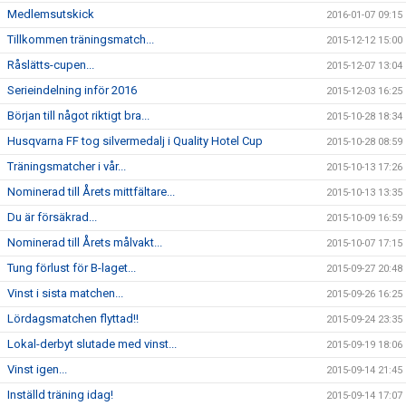
Medlemsutskick
2016-01-07 09:15
Tillkommen träningsmatch...
2015-12-12 15:00
Råslätts-cupen...
2015-12-07 13:04
Serieindelning inför 2016
2015-12-03 16:25
Början till något riktigt bra...
2015-10-28 18:34
Husqvarna FF tog silvermedalj i Quality Hotel Cup
2015-10-28 08:59
Träningsmatcher i vår...
2015-10-13 17:26
Nominerad till Årets mittfältare...
2015-10-13 13:35
Du är försäkrad...
2015-10-09 16:59
Nominerad till Årets målvakt...
2015-10-07 17:15
Tung förlust för B-laget...
2015-09-27 20:48
Vinst i sista matchen...
2015-09-26 16:25
Lördagsmatchen flyttad!!
2015-09-24 23:35
Lokal-derbyt slutade med vinst...
2015-09-19 18:06
Vinst igen...
2015-09-14 21:45
Inställd träning idag!
2015-09-14 17:07