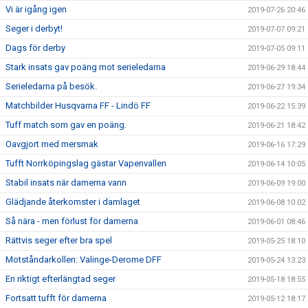
Vi är igång igen
2019-07-26 20:46
Seger i derbyt!
2019-07-07 09:21
Dags för derby
2019-07-05 09:11
Stark insats gav poäng mot serieledarna
2019-06-29 18:44
Serieledarna på besök.
2019-06-27 19:34
Matchbilder Husqvarna FF - Lindö FF
2019-06-22 15:39
Tuff match som gav en poäng.
2019-06-21 18:42
Oavgjort med mersmak
2019-06-16 17:29
Tufft Norrköpingslag gästar Vapenvallen
2019-06-14 10:05
Stabil insats när damerna vann
2019-06-09 19:00
Glädjande återkomster i damlaget
2019-06-08 10:02
Så nära - men förlust för damerna
2019-06-01 08:46
Rättvis seger efter bra spel
2019-05-25 18:10
Motståndarkollen: Valinge-Derome DFF
2019-05-24 13:23
En riktigt efterlängtad seger
2019-05-18 18:55
Fortsatt tufft för damerna
2019-05-12 18:17