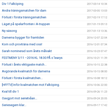
Div 1 Falköping
2017-03-14 10:34
Andra träningsmatchen för dam
2017-03-05 13:03
Förlust i första träningsmatchen
2017-02-19 17:12
Läget på spelarfronten i A-truppen
2017-01-19 09:13
Ny säsong
2017-01-13 13:36
Damerna bygger för framtiden
2016-12-07 22:04
Kom och provträna med oss!
2016-12-01 07:34
Sarah nominerad som årets målvakt
2016-10-23 07:47
FESTMENY 3/11 –2016 KL 18.30 PÅ o´learys
2016-10-21 11:39
Förlust i årets viktigaste match...
2016-10-15 22:38
Avgörande kvalmatch för damerna
2016-10-15 08:00
Förlust i första kvalmatchen...
2016-10-08 18:12
[HFFTV] Inför kvalmatchen mot Falköping.
2016-10-06 22:00
Kval till div 1
2016-09-26 11:23
Oavgjort mot serietvåan...
2016-09-24 20:05
Seriesegern klar...
2016-09-17 17:42