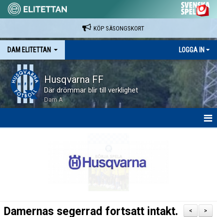
KÖP SÄSONGSKORT
DAM ELITETTAN
LOGGA IN
Husqvarna FF
Där drömmar blir till verklighet
Dam A
HEM
NYHETER
KALENDER
SPELARE & LEDARE
Damernas segerrad fortsatt intakt.
<
>