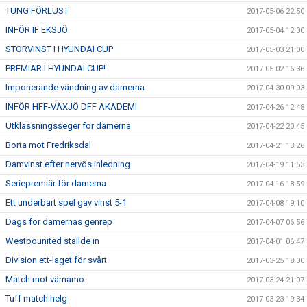
TUNG FÖRLUST
2017-05-06 22:50
INFÖR IF EKSJÖ
2017-05-04 12:00
STORVINST I HYUNDAI CUP
2017-05-03 21:00
PREMIÄR I HYUNDAI CUP!
2017-05-02 16:36
Imponerande vändning av damerna
2017-04-30 09:03
INFÖR HFF-VÄXJÖ DFF AKADEMI
2017-04-26 12:48
Utklassningsseger för damerna
2017-04-22 20:45
Borta mot Fredriksdal
2017-04-21 13:26
Damvinst efter nervös inledning
2017-04-19 11:53
Seriepremiär för damerna
2017-04-16 18:59
Ett underbart spel gav vinst 5-1
2017-04-08 19:10
Dags för damernas genrep
2017-04-07 06:56
Westbounited ställde in
2017-04-01 06:47
Division ett-laget för svårt
2017-03-25 18:00
Match mot värnamo
2017-03-24 21:07
Tuff match helg
2017-03-23 19:34