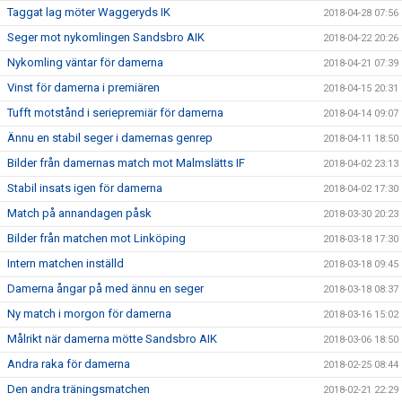
Taggat lag möter Waggeryds IK
2018-04-28 07:56
Seger mot nykomlingen Sandsbro AIK
2018-04-22 20:26
Nykomling väntar för damerna
2018-04-21 07:39
Vinst för damerna i premiären
2018-04-15 20:31
Tufft motstånd i seriepremiär för damerna
2018-04-14 09:07
Ännu en stabil seger i damernas genrep
2018-04-11 18:50
Bilder från damernas match mot Malmslätts IF
2018-04-02 23:13
Stabil insats igen för damerna
2018-04-02 17:30
Match på annandagen påsk
2018-03-30 20:23
Bilder från matchen mot Linköping
2018-03-18 17:30
Intern matchen inställd
2018-03-18 09:45
Damerna ångar på med ännu en seger
2018-03-18 08:37
Ny match i morgon för damerna
2018-03-16 15:02
Målrikt när damerna mötte Sandsbro AIK
2018-03-06 18:50
Andra raka för damerna
2018-02-25 08:44
Den andra träningsmatchen
2018-02-21 22:29