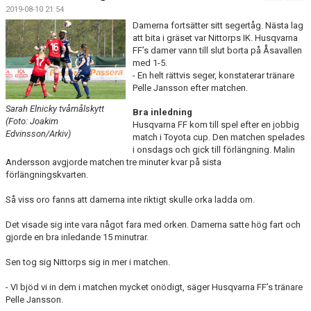
BILDGALLERI
2019-08-10 21:54
Damerna fortsätter sitt segertåg. Nästa lag
DOKUMENT
att bita i gräset var Nittorps IK. Husqvarna
FF’s damer vann till slut borta på Åsavallen
med 1-5.
KONTAKT
- En helt rättvis seger, konstaterar tränare
Pelle Jansson efter matchen.
MATCHER
Sarah Elnicky tvåmålskytt
Bra inledning
(Foto: Joakim
SPONSORHUSET
Husqvarna FF kom till spel efter en jobbig
Edvinsson/Arkiv)
match i Toyota cup. Den matchen spelades
i onsdags och gick till förlängning. Malin
Andersson avgjorde matchen tre minuter kvar på sista
förlängningskvarten.
Så viss oro fanns att damerna inte riktigt skulle orka ladda om.
Det visade sig inte vara något fara med orken. Damerna satte hög fart och
gjorde en bra inledande 15 minutrar.
Sen tog sig Nittorps sig in mer i matchen.
- VI bjöd vi in dem i matchen mycket onödigt, säger Husqvarna FF’s tränare
Pelle Jansson.