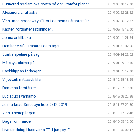
Rutinerad spelare ska stötta på och utanför planen
2019-03-08 12:00
Alexandra är tillbaka
2019-02-22 21:52
Vinst med speedwaysiffror i damernas årspremiär
2019-02-16 17:37
Kapten fortsätter satsningen.
2019-02-15 12:00
Jonna är tillbaka!
2019-02-11 21:54
Hemlighetsfull tränare i damlaget.
2019-01-31 07:56
Starka spelare på väg in
2019-01-24 22:02
Målskytt skriver på
2019-01-19 15:30
Backklippan förlänger
2019-01-11 17:00
Viljestark mittback klar
2018-12-28 18:25
Damerna förstärker!
2018-12-17 16:30
Luciacup i värnamo
2018-12-08 20:28
Julmarknad Smedbyn tider 2/12-2019
2018-11-27 20:30
Vinst i seriepilogen
2018-10-07 17:48
Dags för firande
2018-10-05 16:00
Livesändning Husqvarna FF- Ljungby IF
2018-10-05 07:47