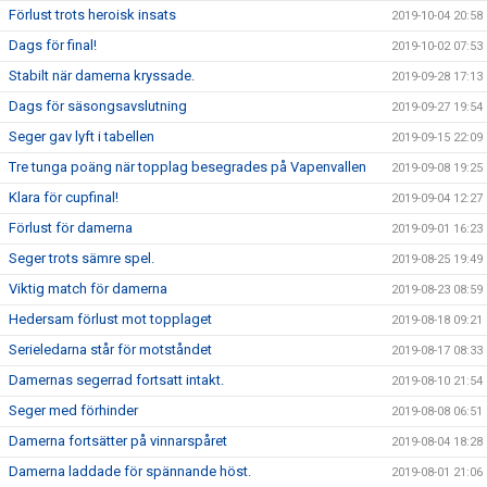
Förlust trots heroisk insats
2019-10-04 20:58
Dags för final!
2019-10-02 07:53
Stabilt när damerna kryssade.
2019-09-28 17:13
Dags för säsongsavslutning
2019-09-27 19:54
Seger gav lyft i tabellen
2019-09-15 22:09
Tre tunga poäng när topplag besegrades på Vapenvallen
2019-09-08 19:25
Klara för cupfinal!
2019-09-04 12:27
Förlust för damerna
2019-09-01 16:23
Seger trots sämre spel.
2019-08-25 19:49
Viktig match för damerna
2019-08-23 08:59
Hedersam förlust mot topplaget
2019-08-18 09:21
Serieledarna står för motståndet
2019-08-17 08:33
Damernas segerrad fortsatt intakt.
2019-08-10 21:54
Seger med förhinder
2019-08-08 06:51
Damerna fortsätter på vinnarspåret
2019-08-04 18:28
Damerna laddade för spännande höst.
2019-08-01 21:06