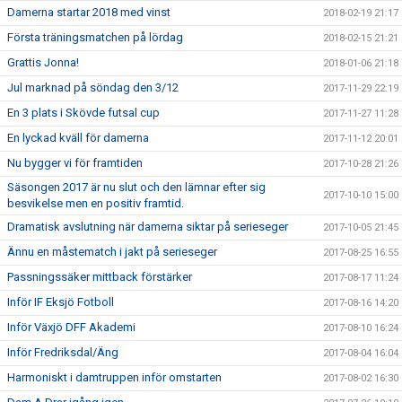
Damerna startar 2018 med vinst
2018-02-19 21:17
Första träningsmatchen på lördag
2018-02-15 21:21
Grattis Jonna!
2018-01-06 21:18
Jul marknad på söndag den 3/12
2017-11-29 22:19
En 3 plats i Skövde futsal cup
2017-11-27 11:28
En lyckad kväll för damerna
2017-11-12 20:01
Nu bygger vi för framtiden
2017-10-28 21:26
Säsongen 2017 är nu slut och den lämnar efter sig
2017-10-10 15:00
besvikelse men en positiv framtid.
Dramatisk avslutning när damerna siktar på serieseger
2017-10-05 21:45
Ännu en måstematch i jakt på serieseger
2017-08-25 16:55
Passningssäker mittback förstärker
2017-08-17 11:24
Inför IF Eksjö Fotboll
2017-08-16 14:20
Inför Växjö DFF Akademi
2017-08-10 16:24
Inför Fredriksdal/Äng
2017-08-04 16:04
Harmoniskt i damtruppen inför omstarten
2017-08-02 16:30