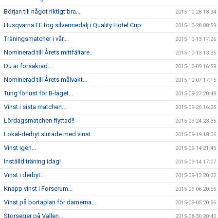
Början till något riktigt bra...
2015-10-28 18:34
Husqvarna FF tog silvermedalj i Quality Hotel Cup
2015-10-28 08:59
Träningsmatcher i vår...
2015-10-13 17:26
Nominerad till Årets mittfältare...
2015-10-13 13:35
Du är försäkrad...
2015-10-09 16:59
Nominerad till Årets målvakt...
2015-10-07 17:15
Tung förlust för B-laget...
2015-09-27 20:48
Vinst i sista matchen...
2015-09-26 16:25
Lördagsmatchen flyttad!!
2015-09-24 23:35
Lokal-derbyt slutade med vinst...
2015-09-19 18:06
Vinst igen...
2015-09-14 21:45
Inställd träning idag!
2015-09-14 17:07
Vinst i derbyt...
2015-09-13 20:02
Knapp vinst i Forserum...
2015-09-06 20:55
Vinst på bortaplan för damerna...
2015-09-05 20:56
Storseger på Vallen...
2015-08-30 20:40