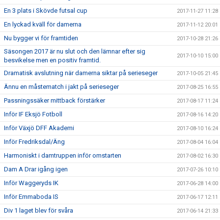
En 3 plats i Skövde futsal cup
2017-11-27 11:28
En lyckad kväll för damerna
2017-11-12 20:01
Nu bygger vi för framtiden
2017-10-28 21:26
Säsongen 2017 är nu slut och den lämnar efter sig
2017-10-10 15:00
besvikelse men en positiv framtid.
Dramatisk avslutning när damerna siktar på serieseger
2017-10-05 21:45
Ännu en måstematch i jakt på serieseger
2017-08-25 16:55
Passningssäker mittback förstärker
2017-08-17 11:24
Inför IF Eksjö Fotboll
2017-08-16 14:20
Inför Växjö DFF Akademi
2017-08-10 16:24
Inför Fredriksdal/Äng
2017-08-04 16:04
Harmoniskt i damtruppen inför omstarten
2017-08-02 16:30
Dam A Drar igång igen
2017-07-26 10:10
Inför Waggeryds IK
2017-06-28 14:00
Inför Emmaboda IS
2017-06-17 12:11
Div 1 laget blev för svåra
2017-06-14 21:33