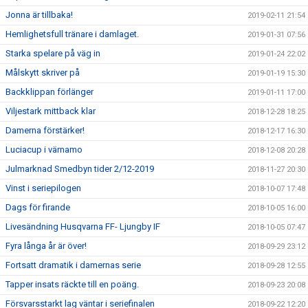
Jonna är tillbaka!
2019-02-11 21:54
Hemlighetsfull tränare i damlaget.
2019-01-31 07:56
Starka spelare på väg in
2019-01-24 22:02
Målskytt skriver på
2019-01-19 15:30
Backklippan förlänger
2019-01-11 17:00
Viljestark mittback klar
2018-12-28 18:25
Damerna förstärker!
2018-12-17 16:30
Luciacup i värnamo
2018-12-08 20:28
Julmarknad Smedbyn tider 2/12-2019
2018-11-27 20:30
Vinst i seriepilogen
2018-10-07 17:48
Dags för firande
2018-10-05 16:00
Livesändning Husqvarna FF- Ljungby IF
2018-10-05 07:47
Fyra långa år är över!
2018-09-29 23:12
Fortsatt dramatik i damernas serie
2018-09-28 12:55
Tapper insats räckte till en poäng.
2018-09-23 20:08
Försvarsstarkt lag väntar i seriefinalen
2018-09-22 12:20