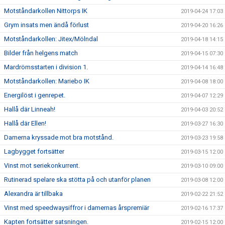
Motståndarkollen Nittorps IK
2019-04-24 17:03
Grym insats men ändå förlust
2019-04-20 16:26
Motståndarkollen: Jitex/Mölndal
2019-04-18 14:15
Bilder från helgens match
2019-04-15 07:30
Mardrömsstarten i division 1.
2019-04-14 16:48
Motståndarkollen: Mariebo IK
2019-04-08 18:00
Energilöst i genrepet.
2019-04-07 12:29
Hallå där Linneah!
2019-04-03 20:52
Hallå där Ellen!
2019-03-27 16:30
Damerna kryssade mot bra motstånd.
2019-03-23 19:58
Lagbygget fortsätter
2019-03-15 12:00
Vinst mot seriekonkurrent.
2019-03-10 09:00
Rutinerad spelare ska stötta på och utanför planen
2019-03-08 12:00
Alexandra är tillbaka
2019-02-22 21:52
Vinst med speedwaysiffror i damernas årspremiär
2019-02-16 17:37
Kapten fortsätter satsningen.
2019-02-15 12:00