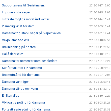
Supporterresa till Seriefinalen!
2018-09-17 17:00
Imponerande seger
2018-09-15 18:05
Tuffaste möjliga motstånd väntar
2018-09-14 13:44
Planenlig vinst för dam
2018-09-09 10:44
Damerna tog stabil seger på Vapenvallen.
2018-09-01 17:44
Växjö lämnade WO
2018-08-18 07:59
Bra inledning på hösten
2018-08-11 20:58
Hallå där Pelle!
2018-08-10 10:16
Damerna tar semester som serieledare
2018-07-01 10:27
Sur förlust mot IFK Värnamo
2018-06-28 21:42
Bra motstånd för damerna
2018-06-27 12:07
Damerna vann-igen.
2018-06-25 09:41
Damerna vände och vann
2018-06-17 20:10
En liten dipp
2018-06-10 12:29
Viktiga tre poäng för damerna
2018-06-03 21:21
Fortsatt serieledning för damerna.
2018-05-27 21:36