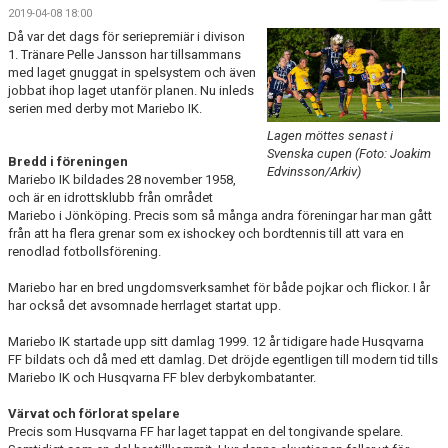
BILDGALLERI
2019-04-08 18:00
Då var det dags för seriepremiär i divison
DOKUMENT
1. Tränare Pelle Jansson har tillsammans
med laget gnuggat in spelsystem och även
jobbat ihop laget utanför planen. Nu inleds
KONTAKT
serien med derby mot Mariebo IK.
Lagen möttes senast i
MATCHER
Svenska cupen (Foto: Joakim
Bredd i föreningen
Edvinsson/Arkiv)
Mariebo IK bildades 28 november 1958,
SPONSORHUSET
och är en idrottsklubb från området
Mariebo i Jönköping. Precis som så många andra föreningar har man gått
från att ha flera grenar som ex ishockey och bordtennis till att vara en
renodlad fotbollsförening.
Mariebo har en bred ungdomsverksamhet för både pojkar och flickor. I år
har också det avsomnade herrlaget startat upp.
Mariebo IK startade upp sitt damlag 1999. 12 år tidigare hade Husqvarna
FF bildats och då med ett damlag. Det dröjde egentligen till modern tid tills
Mariebo IK och Husqvarna FF blev derbykombatanter.
Värvat och förlorat spelare
Precis som Husqvarna FF har laget tappat en del tongivande spelare.