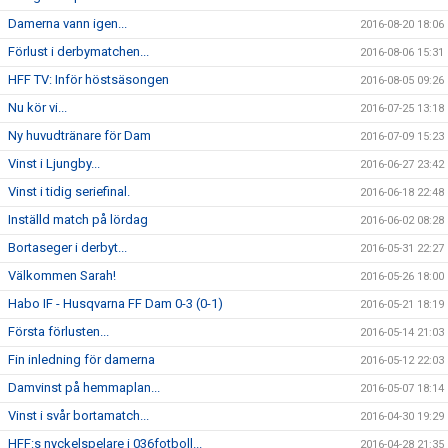
Damerna vann igen...
2016-08-20 18:06
Förlust i derbymatchen...
2016-08-06 15:31
HFF TV: Inför höstsäsongen
2016-08-05 09:26
Nu kör vi...
2016-07-25 13:18
Ny huvudtränare för Dam
2016-07-09 15:23
Vinst i Ljungby...
2016-06-27 23:42
Vinst i tidig seriefinal.
2016-06-18 22:48
Inställd match på lördag
2016-06-02 08:28
Bortaseger i derbyt...
2016-05-31 22:27
Välkommen Sarah!
2016-05-26 18:00
Habo IF - Husqvarna FF Dam 0-3 (0-1)
2016-05-21 18:19
Första förlusten...
2016-05-14 21:03
Fin inledning för damerna
2016-05-12 22:03
Damvinst på hemmaplan...
2016-05-07 18:14
Vinst i svår bortamatch...
2016-04-30 19:29
HFF:s nyckelspelare i 036fotboll...
2016-04-28 21:35