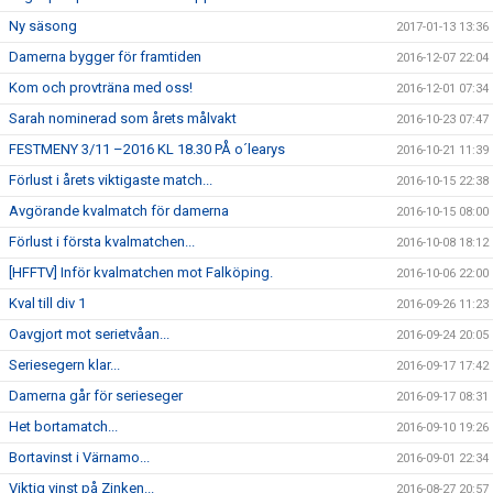
Ny säsong
2017-01-13 13:36
Damerna bygger för framtiden
2016-12-07 22:04
Kom och provträna med oss!
2016-12-01 07:34
Sarah nominerad som årets målvakt
2016-10-23 07:47
FESTMENY 3/11 –2016 KL 18.30 PÅ o´learys
2016-10-21 11:39
Förlust i årets viktigaste match...
2016-10-15 22:38
Avgörande kvalmatch för damerna
2016-10-15 08:00
Förlust i första kvalmatchen...
2016-10-08 18:12
[HFFTV] Inför kvalmatchen mot Falköping.
2016-10-06 22:00
Kval till div 1
2016-09-26 11:23
Oavgjort mot serietvåan...
2016-09-24 20:05
Seriesegern klar...
2016-09-17 17:42
Damerna går för serieseger
2016-09-17 08:31
Het bortamatch...
2016-09-10 19:26
Bortavinst i Värnamo...
2016-09-01 22:34
Viktig vinst på Zinken...
2016-08-27 20:57