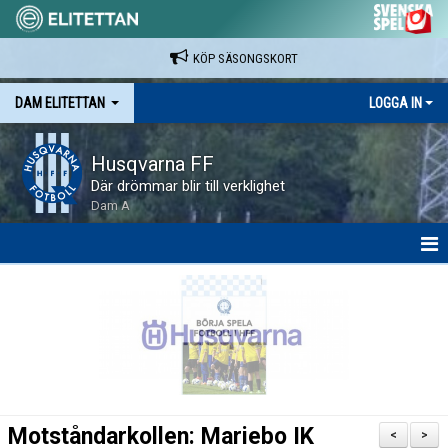
KÖP SÄSONGSKORT
DAM ELITETTAN
LOGGA IN
Husqvarna FF
Där drömmar blir till verklighet
Dam A
HEM
NYHETER
KALENDER
SPELARE & LEDARE
Motståndarkollen: Mariebo IK
<
>