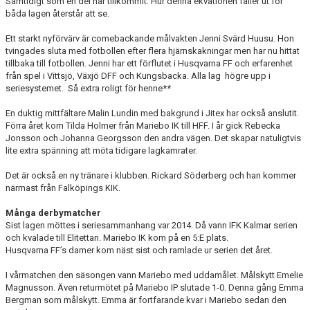
Samtidigt som en del har tillkommit. Hur denna ekvationen faller ut för
båda lagen återstår att se.
Ett starkt nyförvärv är comebackande målvakten Jenni Svärd Huusu. Hon
tvingades sluta med fotbollen efter flera hjärnskakningar men har nu hittat
tillbaka till fotbollen. Jenni har ett förflutet i Husqvarna FF och erfarenhet
från spel i Vittsjö, Växjö DFF och Kungsbacka. Alla lag högre upp i
seriesystemet. Så extra roligt för henne**
En duktig mittfältare Malin Lundin med bakgrund i Jitex har också anslutit.
Förra året kom Tilda Holmer från Mariebo IK till HFF. I år gick Rebecka
Jonsson och Johanna Georgsson den andra vägen. Det skapar natuligtvis
lite extra spänning att möta tidigare lagkamrater.
Det är också en ny tränare i klubben. Rickard Söderberg och han kommer
närmast från Falköpings KIK.
Många derbymatcher
Sist lagen möttes i seriesammanhang var 2014. Då vann IFK Kalmar serien
och kvalade till Elitettan. Mariebo IK kom på en 5:E plats.
Husqvarna FF’s damer kom näst sist och ramlade ur serien det året.
I vårmatchen den säsongen vann Mariebo med uddamålet. Målskytt Emelie
Magnusson. Även returmötet på Mariebo IP slutade 1-0. Denna gång Emma
Bergman som målskytt. Emma är fortfarande kvar i Mariebo sedan den