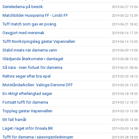
Serieledarna på besök.
2019-06-27 19:34
Matchbilder Husqvarna FF - Lindö FF
2019-06-22 15:39
Tuff match som gav en poäng.
2019-06-21 18:42
Oavgjort med mersmak
2019-06-16 17:29
Tufft Norrköpingslag gästar Vapenvallen
2019-06-14 10:05
Stabil insats när damerna vann
2019-06-09 19:00
Glädjande återkomster i damlaget
2019-06-08 10:02
Så nära - men förlust för damerna
2019-06-01 08:46
Rättvis seger efter bra spel
2019-05-25 18:10
Motståndarkollen: Valinge-Derome DFF
2019-05-24 13:23
En riktigt efterlängtad seger
2019-05-18 18:55
Fortsatt tufft för damerna
2019-05-12 18:17
Topplag gästar Vapenvallen
2019-05-10 13:38
Ett fall framåt
2019-05-05 14:34
Läget i laget inför Onsala BK
2019-05-03 14:38
Tufft för damerna i säsongsinledningen
2019-04-28 18:00