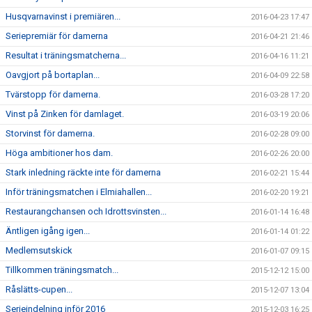
Husqvarnavinst i premiären...
2016-04-23 17:47
Seriepremiär för damerna
2016-04-21 21:46
Resultat i träningsmatcherna...
2016-04-16 11:21
Oavgjort på bortaplan...
2016-04-09 22:58
Tvärstopp för damerna.
2016-03-28 17:20
Vinst på Zinken för damlaget.
2016-03-19 20:06
Storvinst för damerna.
2016-02-28 09:00
Höga ambitioner hos dam.
2016-02-26 20:00
Stark inledning räckte inte för damerna
2016-02-21 15:44
Inför träningsmatchen i Elmiahallen...
2016-02-20 19:21
Restaurangchansen och Idrottsvinsten...
2016-01-14 16:48
Äntligen igång igen...
2016-01-14 01:22
Medlemsutskick
2016-01-07 09:15
Tillkommen träningsmatch...
2015-12-12 15:00
Råslätts-cupen...
2015-12-07 13:04
Serieindelning inför 2016
2015-12-03 16:25