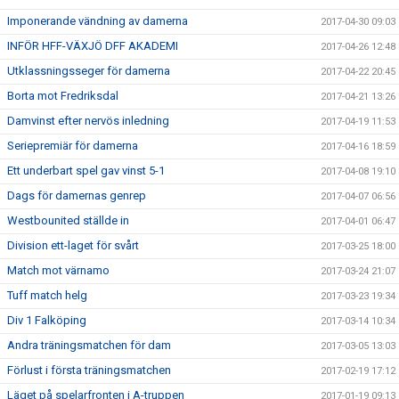
Imponerande vändning av damerna
2017-04-30 09:03
INFÖR HFF-VÄXJÖ DFF AKADEMI
2017-04-26 12:48
Utklassningsseger för damerna
2017-04-22 20:45
Borta mot Fredriksdal
2017-04-21 13:26
Damvinst efter nervös inledning
2017-04-19 11:53
Seriepremiär för damerna
2017-04-16 18:59
Ett underbart spel gav vinst 5-1
2017-04-08 19:10
Dags för damernas genrep
2017-04-07 06:56
Westbounited ställde in
2017-04-01 06:47
Division ett-laget för svårt
2017-03-25 18:00
Match mot värnamo
2017-03-24 21:07
Tuff match helg
2017-03-23 19:34
Div 1 Falköping
2017-03-14 10:34
Andra träningsmatchen för dam
2017-03-05 13:03
Förlust i första träningsmatchen
2017-02-19 17:12
Läget på spelarfronten i A-truppen
2017-01-19 09:13