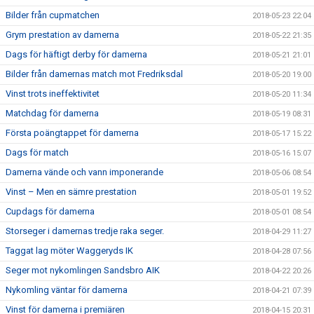
Bilder från cupmatchen
2018-05-23 22:04
Grym prestation av damerna
2018-05-22 21:35
Dags för häftigt derby för damerna
2018-05-21 21:01
Bilder från damernas match mot Fredriksdal
2018-05-20 19:00
Vinst trots ineffektivitet
2018-05-20 11:34
Matchdag för damerna
2018-05-19 08:31
Första poängtappet för damerna
2018-05-17 15:22
Dags för match
2018-05-16 15:07
Damerna vände och vann imponerande
2018-05-06 08:54
Vinst – Men en sämre prestation
2018-05-01 19:52
Cupdags för damerna
2018-05-01 08:54
Storseger i damernas tredje raka seger.
2018-04-29 11:27
Taggat lag möter Waggeryds IK
2018-04-28 07:56
Seger mot nykomlingen Sandsbro AIK
2018-04-22 20:26
Nykomling väntar för damerna
2018-04-21 07:39
Vinst för damerna i premiären
2018-04-15 20:31