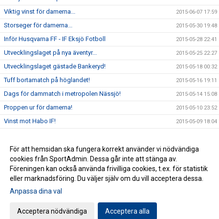
Viktig vinst för damerna...
2015-06-07 17:59
Storseger för damerna...
2015-05-30 19:48
Inför Husqvarna FF - IF Eksjö Fotboll
2015-05-28 22:41
Utvecklingslaget på nya äventyr...
2015-05-25 22:27
Utvecklingslaget gästade Bankeryd!
2015-05-18 00:32
Tuff bortamatch på höglandet!
2015-05-16 19:11
Dags för dammatch i metropolen Nässjö!
2015-05-14 15:08
Proppen ur för damerna!
2015-05-10 23:52
Vinst mot Habo IF!
2015-05-09 18:04
IFK Värnamo - Husqvarna FF 7-0
2015-04-30 23:32
Premiärvinst för damerna!
För att hemsidan ska fungera korrekt använder vi nödvändiga
2015-04-29 16:40
cookies från SportAdmin. Dessa går inte att stänga av.
Förlust i näst sista träningsmatchen
2014-04-12 19:45
Föreningen kan också använda frivilliga cookies, t.ex. för statistik
eller marknadsföring. Du väljer själv om du vill acceptera dessa.
Anpassa dina val
Cookie-inställningar
Gå till Webbversion
Acceptera nödvändiga
Acceptera alla