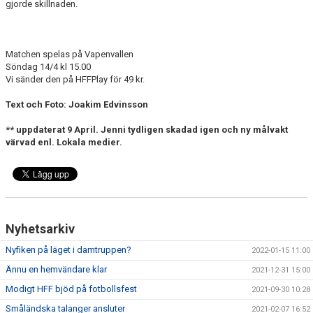
gjorde skillnaden.
Matchen spelas på Vapenvallen
Söndag 14/4 kl 15.00
Vi sänder den på HFFPlay för 49 kr.
Text och Foto: Joakim Edvinsson
** uppdaterat 9 April. Jenni tydligen skadad igen och ny målvakt
värvad enl. Lokala medier.
Nyhetsarkiv
Nyfiken på läget i damtruppen?
2022-01-15 11:00
Ännu en hemvändare klar
2021-12-31 15:00
Modigt HFF bjöd på fotbollsfest
2021-09-30 10:28
Småländska talanger ansluter
2021-02-07 16:52