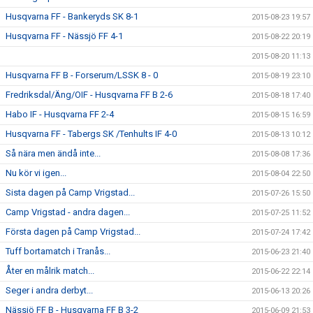
Husqvarna FF - Bankeryds SK 8-1
2015-08-23 19:57
Husqvarna FF - Nässjö FF 4-1
2015-08-22 20:19
2015-08-20 11:13
Husqvarna FF B - Forserum/LSSK 8 - 0
2015-08-19 23:10
Fredriksdal/Äng/OIF - Husqvarna FF B 2-6
2015-08-18 17:40
Habo IF - Husqvarna FF 2-4
2015-08-15 16:59
Husqvarna FF - Tabergs SK /Tenhults IF 4-0
2015-08-13 10:12
Så nära men ändå inte...
2015-08-08 17:36
Nu kör vi igen...
2015-08-04 22:50
Sista dagen på Camp Vrigstad...
2015-07-26 15:50
Camp Vrigstad - andra dagen...
2015-07-25 11:52
Första dagen på Camp Vrigstad...
2015-07-24 17:42
Tuff bortamatch i Tranås...
2015-06-23 21:40
Åter en målrik match...
2015-06-22 22:14
Seger i andra derbyt...
2015-06-13 20:26
Nässjö FF B - Husqvarna FF B 3-2
2015-06-09 21:53