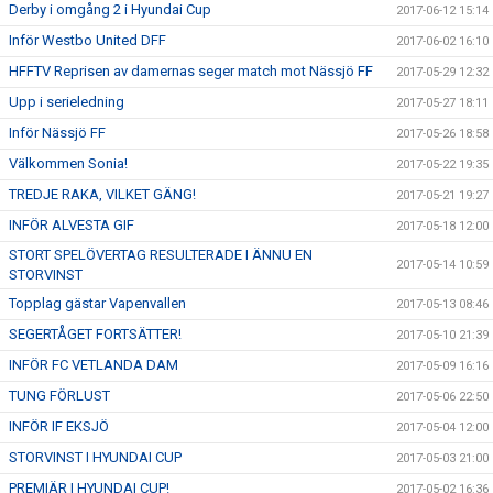
Derby i omgång 2 i Hyundai Cup
2017-06-12 15:14
Inför Westbo United DFF
2017-06-02 16:10
HFFTV Reprisen av damernas seger match mot Nässjö FF
2017-05-29 12:32
Upp i serieledning
2017-05-27 18:11
Inför Nässjö FF
2017-05-26 18:58
Välkommen Sonia!
2017-05-22 19:35
TREDJE RAKA, VILKET GÄNG!
2017-05-21 19:27
INFÖR ALVESTA GIF
2017-05-18 12:00
STORT SPELÖVERTAG RESULTERADE I ÄNNU EN
2017-05-14 10:59
STORVINST
Topplag gästar Vapenvallen
2017-05-13 08:46
SEGERTÅGET FORTSÄTTER!
2017-05-10 21:39
INFÖR FC VETLANDA DAM
2017-05-09 16:16
TUNG FÖRLUST
2017-05-06 22:50
INFÖR IF EKSJÖ
2017-05-04 12:00
STORVINST I HYUNDAI CUP
2017-05-03 21:00
PREMIÄR I HYUNDAI CUP!
2017-05-02 16:36