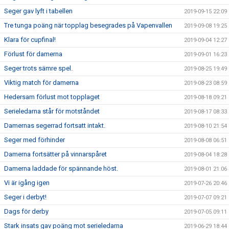
Seger gav lyft i tabellen
2019-09-15 22:09
Tre tunga poäng när topplag besegrades på Vapenvallen
2019-09-08 19:25
Klara för cupfinal!
2019-09-04 12:27
Förlust för damerna
2019-09-01 16:23
Seger trots sämre spel.
2019-08-25 19:49
Viktig match för damerna
2019-08-23 08:59
Hedersam förlust mot topplaget
2019-08-18 09:21
Serieledarna står för motståndet
2019-08-17 08:33
Damernas segerrad fortsatt intakt.
2019-08-10 21:54
Seger med förhinder
2019-08-08 06:51
Damerna fortsätter på vinnarspåret
2019-08-04 18:28
Damerna laddade för spännande höst.
2019-08-01 21:06
Vi är igång igen
2019-07-26 20:46
Seger i derbyt!
2019-07-07 09:21
Dags för derby
2019-07-05 09:11
Stark insats gav poäng mot serieledarna
2019-06-29 18:44