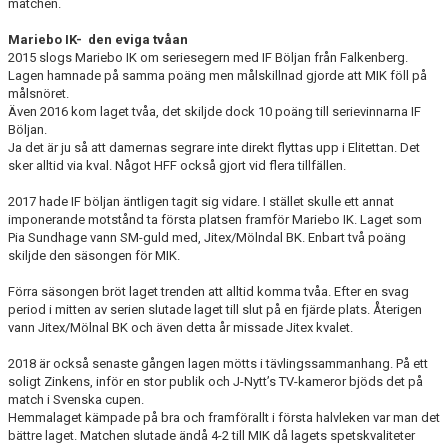
matchen.
Mariebo IK- den eviga tvåan
2015 slogs Mariebo IK om seriesegern med IF Böljan från Falkenberg.
Lagen hamnade på samma poäng men målskillnad gjorde att MIK föll på
målsnöret.
Även 2016 kom laget tvåa, det skiljde dock 10 poäng till serievinnarna IF
Böljan.
Ja det är ju så att damernas segrare inte direkt flyttas upp i Elitettan. Det
sker alltid via kval. Något HFF också gjort vid flera tillfällen.
2017 hade IF böljan äntligen tagit sig vidare. I stället skulle ett annat
imponerande motstånd ta första platsen framför Mariebo IK. Laget som
Pia Sundhage vann SM-guld med, Jitex/Mölndal BK. Enbart två poäng
skiljde den säsongen för MIK.
Förra säsongen bröt laget trenden att alltid komma tvåa. Efter en svag
period i mitten av serien slutade laget till slut på en fjärde plats. Återigen
vann Jitex/Mölnal BK och även detta år missade Jitex kvalet.
2018 är också senaste gången lagen mötts i tävlingssammanhang. På ett
soligt Zinkens, inför en stor publik och J-Nytt’s TV-kameror bjöds det på
match i Svenska cupen.
Hemmalaget kämpade på bra och framförallt i första halvleken var man det
bättre laget. Matchen slutade ändå 4-2 till MIK då lagets spetskvaliteter