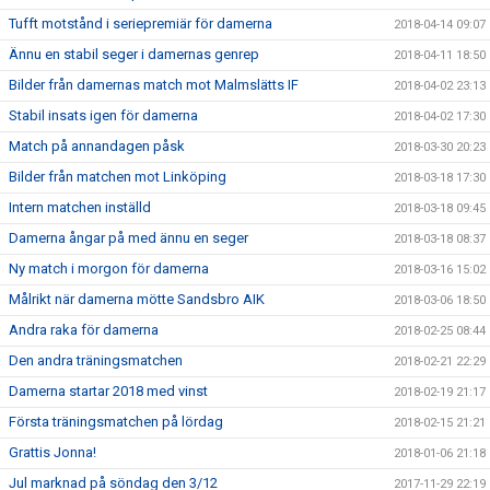
Tufft motstånd i seriepremiär för damerna
2018-04-14 09:07
Ännu en stabil seger i damernas genrep
2018-04-11 18:50
Bilder från damernas match mot Malmslätts IF
2018-04-02 23:13
Stabil insats igen för damerna
2018-04-02 17:30
Match på annandagen påsk
2018-03-30 20:23
Bilder från matchen mot Linköping
2018-03-18 17:30
Intern matchen inställd
2018-03-18 09:45
Damerna ångar på med ännu en seger
2018-03-18 08:37
Ny match i morgon för damerna
2018-03-16 15:02
Målrikt när damerna mötte Sandsbro AIK
2018-03-06 18:50
Andra raka för damerna
2018-02-25 08:44
Den andra träningsmatchen
2018-02-21 22:29
Damerna startar 2018 med vinst
2018-02-19 21:17
Första träningsmatchen på lördag
2018-02-15 21:21
Grattis Jonna!
2018-01-06 21:18
Jul marknad på söndag den 3/12
2017-11-29 22:19