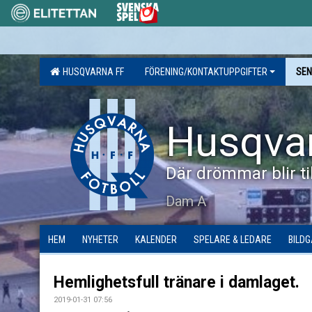
HUSQVARNA FF
FÖRENING/KONTAKTUPPGIFTER
SEN
Husqva
Där drömmar blir til
Dam A
HEM
NYHETER
KALENDER
SPELARE & LEDARE
BILDG
Hemlighetsfull tränare i damlaget.
2019-01-31 07:56