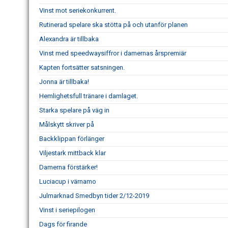
Vinst mot seriekonkurrent.
Rutinerad spelare ska stötta på och utanför planen
Alexandra är tillbaka
Vinst med speedwaysiffror i damernas årspremiär
Kapten fortsätter satsningen.
Jonna är tillbaka!
Hemlighetsfull tränare i damlaget.
Starka spelare på väg in
Målskytt skriver på
Backklippan förlänger
Viljestark mittback klar
Damerna förstärker!
Luciacup i värnamo
Julmarknad Smedbyn tider 2/12-2019
Vinst i seriepilogen
Dags för firande