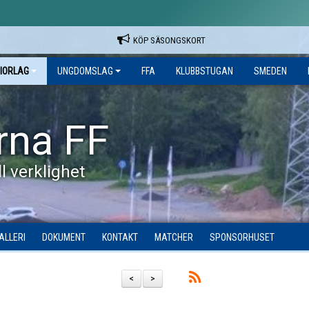
KÖP SÄSONGSKORT
IORLAG
UNGDOMSLAG
FFA
KLUBBSTUGAN
SMEDEN
rna FF
l verklighet
ALLERI
DOKUMENT
KONTAKT
MATCHER
SPONSORHUSET
<
>