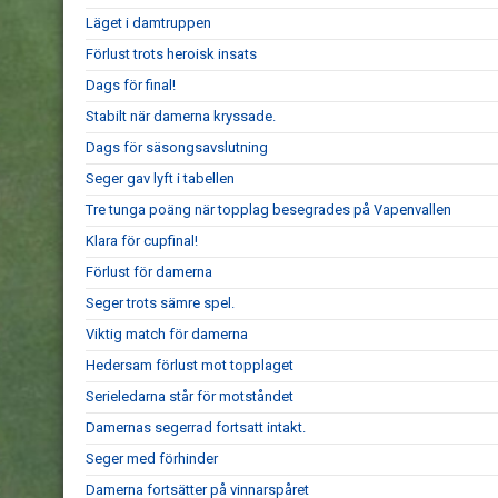
Läget i damtruppen
Förlust trots heroisk insats
Dags för final!
Stabilt när damerna kryssade.
Dags för säsongsavslutning
Seger gav lyft i tabellen
Tre tunga poäng när topplag besegrades på Vapenvallen
Klara för cupfinal!
Förlust för damerna
Seger trots sämre spel.
Viktig match för damerna
Hedersam förlust mot topplaget
Serieledarna står för motståndet
Damernas segerrad fortsatt intakt.
Seger med förhinder
Damerna fortsätter på vinnarspåret