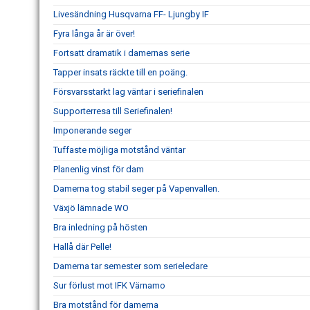
Livesändning Husqvarna FF- Ljungby IF
Fyra långa år är över!
Fortsatt dramatik i damernas serie
Tapper insats räckte till en poäng.
Försvarsstarkt lag väntar i seriefinalen
Supporterresa till Seriefinalen!
Imponerande seger
Tuffaste möjliga motstånd väntar
Planenlig vinst för dam
Damerna tog stabil seger på Vapenvallen.
Växjö lämnade WO
Bra inledning på hösten
Hallå där Pelle!
Damerna tar semester som serieledare
Sur förlust mot IFK Värnamo
Bra motstånd för damerna