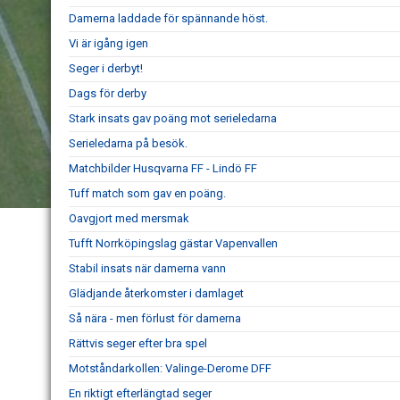
Damerna laddade för spännande höst.
Vi är igång igen
Seger i derbyt!
Dags för derby
Stark insats gav poäng mot serieledarna
Serieledarna på besök.
Matchbilder Husqvarna FF - Lindö FF
Tuff match som gav en poäng.
Oavgjort med mersmak
Tufft Norrköpingslag gästar Vapenvallen
Stabil insats när damerna vann
Glädjande återkomster i damlaget
Så nära - men förlust för damerna
Rättvis seger efter bra spel
Motståndarkollen: Valinge-Derome DFF
En riktigt efterlängtad seger