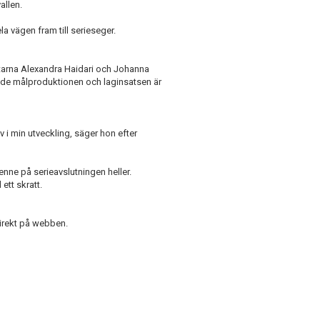
allen.
a vägen fram till serieseger.
ttarna Alexandra Haidari och Johanna
både målproduktionen och laginsatsen är
iv i min utveckling, säger hon efter
enne på serieavslutningen heller.
 ett skratt.
irekt på webben.