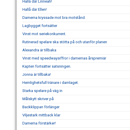
Hallå där Linneah!
Hallå där Ellen!
Damerna kryssade mot bra motstånd.
Lagbygget fortsätter
Vinst mot seriekonkurrent.
Rutinerad spelare ska stötta på och utanför planen
Alexandra är tillbaka
Vinst med speedwaysiffror i damernas årspremiär
Kapten fortsätter satsningen.
Jonna är tillbaka!
Hemlighetsfull tränare i damlaget.
Starka spelare på väg in
Målskytt skriver på
Backklippan förlänger
Viljestark mittback klar
Damerna förstärker!