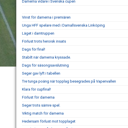
Damerna vidare i Svenska cupen
Vinst för damerna i premiären
Unga HFF spelare med i Damallsvenska Linköping
Läget i damtruppen
Förlust trots heroisk insats
Dags för final!
Stabilt när damerna kryssade.
Dags för säsongsavslutning
Seger gav lyft i tabellen
Tre tunga poäng när topplag besegrades på Vapenvallen
Klara för cupfinal!
Förlust för damerna
Seger trots sämre spel.
Viktig match för damerna
Hedersam förlust mot topplaget