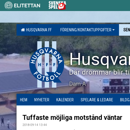
HUSQVARNA FF
FÖRENING/KONTAKTUPPGIFTER
SEN
Husqva
Där drömmar blir til
Dam A
HEM
NYHETER
KALENDER
SPELARE & LEDARE
BILDG
Tuffaste möjliga motstånd väntar
2018-09-14 13:44