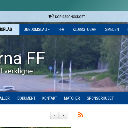
KÖP SÄSONGSKORT
IORLAG
UNGDOMSLAG
FFA
KLUBBSTUGAN
SMEDEN
rna FF
l verklighet
ALLERI
DOKUMENT
KONTAKT
MATCHER
SPONSORHUSET
<
>