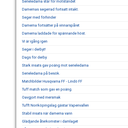
Serieledarna står för motståndet
Damernas segerrad fortsatt intakt.
Seger med förhinder
Damerna fortsätter på vinnarspåret
Damerna laddade för spännande höst.
Vi är igång igen
Seger i derbyt!
Dags för derby
Stark insats gav poäng mot serieledarna
Serieledarna på besök.
Matchbilder Husqvarna FF - Lindö FF
Tuff match som gav en poäng.
Oavgjort med mersmak
Tufft Norrköpingslag gästar Vapenvallen
Stabil insats när damerna vann
Glädjande återkomster i damlaget