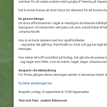
matchen för att sedan avsluta med Ljungby IF hemma på Vapenv
Det kommer krävas ett stort fokus för damerna för att komma hel
En genuin kämpe
De stora affischnamnen i laget är naturligvis de ledande målsky
Georgsson. En kämpe lite i det tysta och som också bidrar till 
Johanna Nordh.
Hon är en kvick spelare med stor spelförståelse.
- Jag tycker det gått bra, framförallt nu i höst och jag har tagit kl
träningen.
Hon väntar ett tufft motstånd på lördag. Det går inte att pressa h
- Jag säger som Pelle, vi tar en match i taget, säger Johanna med
Avspark i direktsändning
För första gången denna säsongen sänder vi damernas match d
Du hittar sändningen här.
Avspark Lördag 15 september kl 15.00 Vapenvallen
Text och Foto: Joakim Edvinsson