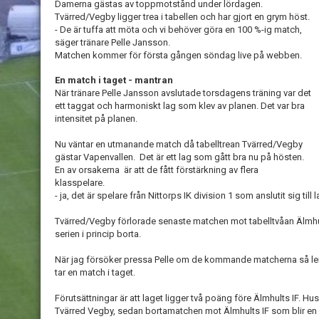
Damerna gästas av toppmotstånd under lördagen.
Tvärred/Vegby ligger trea i tabellen och har gjort en grym höst.
- De är tuffa att möta och vi behöver göra en 100 %-ig match,
säger tränare Pelle Jansson.
Matchen kommer för första gången söndag live på webben.
En match i taget - mantran
När tränare Pelle Jansson avslutade torsdagens träning var det
ett taggat och harmoniskt lag som klev av planen. Det var bra
intensitet på planen.
Nu väntar en utmanande match då tabelltrean Tvärred/Vegby
gästar Vapenvallen. Det är ett lag som gått bra nu på hösten.
En av orsakerna är att de fått förstärkning av flera
klasspelare.
- ja, det är spelare från Nittorps IK division 1 som anslutit sig till
Tvärred/Vegby förlorade senaste matchen mot tabelltvåan Älmhult
serien i princip borta.
När jag försöker pressa Pelle om de kommande matcherna så ler 
tar en match i taget.
Förutsättningar är att laget ligger två poäng före Älmhults IF. H
Tvärred Vegby, sedan bortamatchen mot Älmhults IF som blir en ren