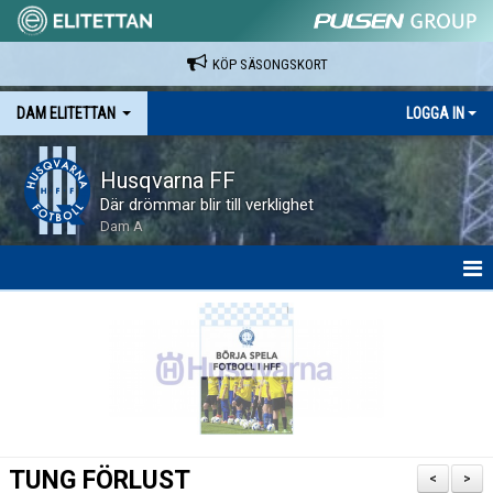
KÖP SÄSONGSKORT
DAM ELITETTAN
LOGGA IN
Husqvarna FF
Där drömmar blir till verklighet
Dam A
HEM
NYHETER
KALENDER
SPELARE & LEDARE
TUNG FÖRLUST
<
>