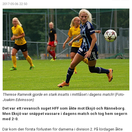
BILDGALLERI
2017-05-06 22:50
DOKUMENT
KONTAKT
MATCHER
SPONSORHUSET
Therese Ramevik gjorde en stark insatts i mittlåset i dagens match! (Foto-
Joakim Edvinsson)
Det var ett revansch suget HFF som åkte mot Eksjö och Ränneborg.
Men Eksjö var snäppet vassare i dagens match och tog hem segern
med 2-0.
Där kom den första förlusten för damerna i division 2. På lördagen åkte