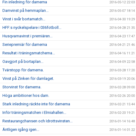
Fin inledning för damerna
2016-05-12 22:03
Damvinst på hemmaplan...
2016-05-07 18:14
Vinst i svår bortamatch...
2016-04-30 19:29
HFF:s nyckelspelare i 036fotboll...
2016-04-28 21:35
Husqvarnavinst i premiären...
2016-04-23 17:47
Seriepremiär för damerna
2016-04-21 21:46
Resultat i träningsmatcherna...
2016-04-16 11:21
Oavgjort på bortaplan...
2016-04-09 22:58
Tvärstopp för damerna.
2016-03-28 17:20
Vinst på Zinken för damlaget.
2016-03-19 20:06
Storvinst för damerna.
2016-02-28 09:00
Höga ambitioner hos dam.
2016-02-26 20:00
Stark inledning räckte inte för damerna
2016-02-21 15:44
Inför träningsmatchen i Elmiahallen...
2016-02-20 19:21
Restaurangchansen och Idrottsvinsten...
2016-01-14 16:48
Äntligen igång igen...
2016-01-14 01:22