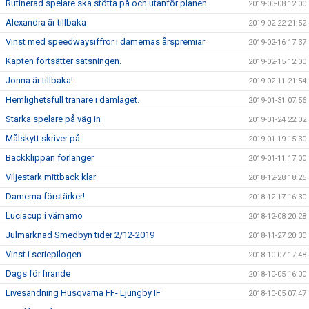
Rutinerad spelare ska stötta på och utanför planen
2019-03-08 12:00
Alexandra är tillbaka
2019-02-22 21:52
Vinst med speedwaysiffror i damernas årspremiär
2019-02-16 17:37
Kapten fortsätter satsningen.
2019-02-15 12:00
Jonna är tillbaka!
2019-02-11 21:54
Hemlighetsfull tränare i damlaget.
2019-01-31 07:56
Starka spelare på väg in
2019-01-24 22:02
Målskytt skriver på
2019-01-19 15:30
Backklippan förlänger
2019-01-11 17:00
Viljestark mittback klar
2018-12-28 18:25
Damerna förstärker!
2018-12-17 16:30
Luciacup i värnamo
2018-12-08 20:28
Julmarknad Smedbyn tider 2/12-2019
2018-11-27 20:30
Vinst i seriepilogen
2018-10-07 17:48
Dags för firande
2018-10-05 16:00
Livesändning Husqvarna FF- Ljungby IF
2018-10-05 07:47