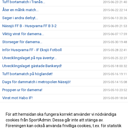
Tuff bortamatch i Tranås...
2015-06-23 21:40
Åter en målrik match...
2015-06-22 22:14
Seger i andra derbyt...
2015-06-13 20:26
Nässjö FF B - Husqvarna FF B 3-2
2015-06-09 21:53
Viktig vinst för damerna...
2015-06-07 17:59
Storseger för damerna...
2015-05-30 19:48
Inför Husqvarna FF - IF Eksjö Fotboll
2015-05-28 22:41
Utvecklingslaget på nya äventyr...
2015-05-25 22:27
Utvecklingslaget gästade Bankeryd!
2015-05-18 00:32
Tuff bortamatch på höglandet!
2015-05-16 19:11
Dags för dammatch i metropolen Nässjö!
2015-05-14 15:08
Proppen ur för damerna!
2015-05-10 23:52
Vinst mot Habo IF!
2015-05-09 18:04
IFK Värnamo - Husqvarna FF 7-0
2015-04-30 23:32
Premiärvinst för damerna!
För att hemsidan ska fungera korrekt använder vi nödvändiga
2015-04-29 16:40
cookies från SportAdmin. Dessa går inte att stänga av.
Förlust i näst sista träningsmatchen
2014-04-12 19:45
Föreningen kan också använda frivilliga cookies, t.ex. för statistik