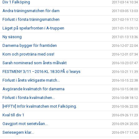
Div 1 Falköping
2017-03-14 10:34
Andra träningsmatchen för dam
2017-03-05 13:03
Förlust i första träningsmatchen
2017-02-19 17:12
Läget på spelarfronten i A-truppen
2017-01-19 09:13
Ny säsong
2017-01-13 13:36
Damerna bygger för framtiden
2016-12-07 22:04
Kom och provträna med oss!
2016-12-01 07:34
Sarah nominerad som årets målvakt
2016-10-23 07:47
FESTMENY 3/11 –2016 KL 18.30 PÅ o´learys
2016-10-21 11:39
Förlust i årets viktigaste match...
2016-10-15 22:38
Avgörande kvalmatch för damerna
2016-10-15 08:00
Förlust i första kvalmatchen...
2016-10-08 18:12
[HFFTV] Inför kvalmatchen mot Falköping.
2016-10-06 22:00
Kval till div 1
2016-09-26 11:23
Oavgjort mot serietvåan...
2016-09-24 20:05
Seriesegern klar...
2016-09-17 17:42