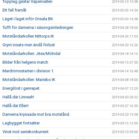
Topplag gästar Vapenvallen
2019-05-10 13:38
Ett fall framåt
2019-05-05 14:34
Läget i laget inför Onsala BK
2019-05-03 14:38
Tufft för damerna i säsongsinledningen
2019-04-28 18:00
Motståndarkollen Nittorps IK
2019-04-24 17:03
Grym insats men ändå förlust
2019-04-20 16:26
Motståndarkollen: Jitex/Mölndal
2019-04-18 14:15
Bilder från helgens match
2019-04-15 07:30
Mardrömsstarten i division 1.
2019-04-14 16:48
Motståndarkollen: Mariebo IK
2019-04-08 18:00
Energilöst i genrepet.
2019-04-07 12:29
Hallå där Linneah!
2019-04-03 20:52
Hallå där Ellen!
2019-03-27 16:30
Damerna kryssade mot bra motstånd.
2019-03-23 19:58
Lagbygget fortsätter
2019-03-15 12:00
Vinst mot seriekonkurrent.
2019-03-10 09:00