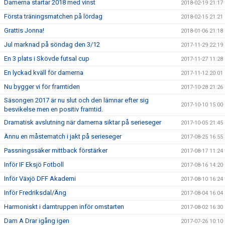
Damerna startar 2018 med vinst
2018-02-19 21:17
Första träningsmatchen på lördag
2018-02-15 21:21
Grattis Jonna!
2018-01-06 21:18
Jul marknad på söndag den 3/12
2017-11-29 22:19
En 3 plats i Skövde futsal cup
2017-11-27 11:28
En lyckad kväll för damerna
2017-11-12 20:01
Nu bygger vi för framtiden
2017-10-28 21:26
Säsongen 2017 är nu slut och den lämnar efter sig
2017-10-10 15:00
besvikelse men en positiv framtid.
Dramatisk avslutning när damerna siktar på serieseger
2017-10-05 21:45
Ännu en måstematch i jakt på serieseger
2017-08-25 16:55
Passningssäker mittback förstärker
2017-08-17 11:24
Inför IF Eksjö Fotboll
2017-08-16 14:20
Inför Växjö DFF Akademi
2017-08-10 16:24
Inför Fredriksdal/Äng
2017-08-04 16:04
Harmoniskt i damtruppen inför omstarten
2017-08-02 16:30
Dam A Drar igång igen
2017-07-26 10:10