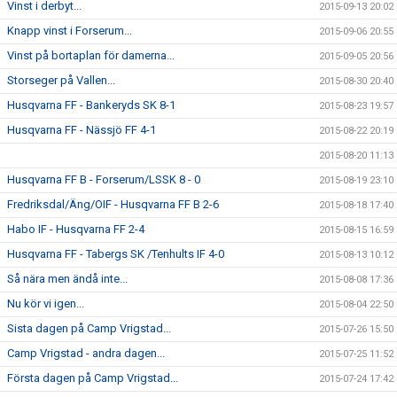
Vinst i derbyt...
2015-09-13 20:02
Knapp vinst i Forserum...
2015-09-06 20:55
Vinst på bortaplan för damerna...
2015-09-05 20:56
Storseger på Vallen...
2015-08-30 20:40
Husqvarna FF - Bankeryds SK 8-1
2015-08-23 19:57
Husqvarna FF - Nässjö FF 4-1
2015-08-22 20:19
2015-08-20 11:13
Husqvarna FF B - Forserum/LSSK 8 - 0
2015-08-19 23:10
Fredriksdal/Äng/OIF - Husqvarna FF B 2-6
2015-08-18 17:40
Habo IF - Husqvarna FF 2-4
2015-08-15 16:59
Husqvarna FF - Tabergs SK /Tenhults IF 4-0
2015-08-13 10:12
Så nära men ändå inte...
2015-08-08 17:36
Nu kör vi igen...
2015-08-04 22:50
Sista dagen på Camp Vrigstad...
2015-07-26 15:50
Camp Vrigstad - andra dagen...
2015-07-25 11:52
Första dagen på Camp Vrigstad...
2015-07-24 17:42