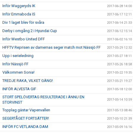
Inför Waggeryds IK
2017-06-28 14:00
Inför Emmaboda IS
2017-06-17 12:11
Div 1 laget blev för svåra
2017-06-14 21:33
Derby i omgång 2 i Hyundai Cup
2017-06-12 15:14
Inför Westbo United DFF
2017-06-02 16:10
HFFTV Reprisen av damernas seger match mot Nässjö FF
2017-05-29 12:32
Upp i serieledning
2017-05-27 18:11
Inför Nässjö FF
2017-05-26 18:58
Välkommen Sonia!
2017-05-22 19:35
TREDJE RAKA, VILKET GÄNG!
2017-05-21 19:27
INFÖR ALVESTA GIF
2017-05-18 12:00
STORT SPELÖVERTAG RESULTERADE I ÄNNU EN
2017-05-14 10:59
STORVINST
Topplag gästar Vapenvallen
2017-05-13 08:46
SEGERTÅGET FORTSÄTTER!
2017-05-10 21:39
INFÖR FC VETLANDA DAM
2017-05-09 16:16