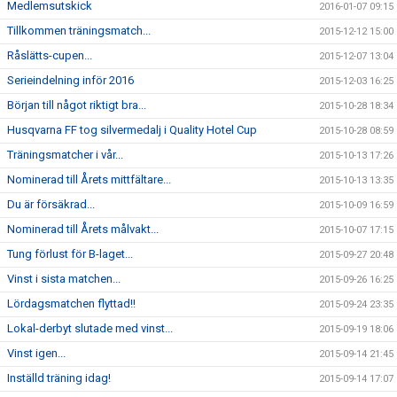
Medlemsutskick
2016-01-07 09:15
Tillkommen träningsmatch...
2015-12-12 15:00
Råslätts-cupen...
2015-12-07 13:04
Serieindelning inför 2016
2015-12-03 16:25
Början till något riktigt bra...
2015-10-28 18:34
Husqvarna FF tog silvermedalj i Quality Hotel Cup
2015-10-28 08:59
Träningsmatcher i vår...
2015-10-13 17:26
Nominerad till Årets mittfältare...
2015-10-13 13:35
Du är försäkrad...
2015-10-09 16:59
Nominerad till Årets målvakt...
2015-10-07 17:15
Tung förlust för B-laget...
2015-09-27 20:48
Vinst i sista matchen...
2015-09-26 16:25
Lördagsmatchen flyttad!!
2015-09-24 23:35
Lokal-derbyt slutade med vinst...
2015-09-19 18:06
Vinst igen...
2015-09-14 21:45
Inställd träning idag!
2015-09-14 17:07