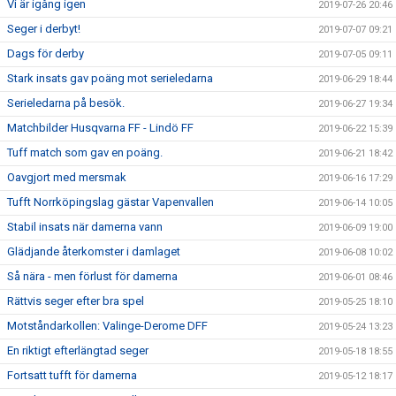
Vi är igång igen
2019-07-26 20:46
Seger i derbyt!
2019-07-07 09:21
Dags för derby
2019-07-05 09:11
Stark insats gav poäng mot serieledarna
2019-06-29 18:44
Serieledarna på besök.
2019-06-27 19:34
Matchbilder Husqvarna FF - Lindö FF
2019-06-22 15:39
Tuff match som gav en poäng.
2019-06-21 18:42
Oavgjort med mersmak
2019-06-16 17:29
Tufft Norrköpingslag gästar Vapenvallen
2019-06-14 10:05
Stabil insats när damerna vann
2019-06-09 19:00
Glädjande återkomster i damlaget
2019-06-08 10:02
Så nära - men förlust för damerna
2019-06-01 08:46
Rättvis seger efter bra spel
2019-05-25 18:10
Motståndarkollen: Valinge-Derome DFF
2019-05-24 13:23
En riktigt efterlängtad seger
2019-05-18 18:55
Fortsatt tufft för damerna
2019-05-12 18:17