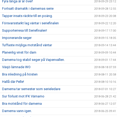
Fyra långa år är över!
2018-09-29 23:12
Fortsatt dramatik i damernas serie
2018-09-28 12:55
Tapper insats räckte till en poäng.
2018-09-23 20:08
Försvarsstarkt lag väntar i seriefinalen
2018-09-22 12:20
Supporterresa till Seriefinalen!
2018-09-17 17:00
Imponerande seger
2018-09-15 18:05
Tuffaste möjliga motstånd väntar
2018-09-14 13:44
Planenlig vinst för dam
2018-09-09 10:44
Damerna tog stabil seger på Vapenvallen.
2018-09-01 17:44
Växjö lämnade WO
2018-08-18 07:59
Bra inledning på hösten
2018-08-11 20:58
Hallå där Pelle!
2018-08-10 10:16
Damerna tar semester som serieledare
2018-07-01 10:27
Sur förlust mot IFK Värnamo
2018-06-28 21:42
Bra motstånd för damerna
2018-06-27 12:07
Damerna vann-igen.
2018-06-25 09:41