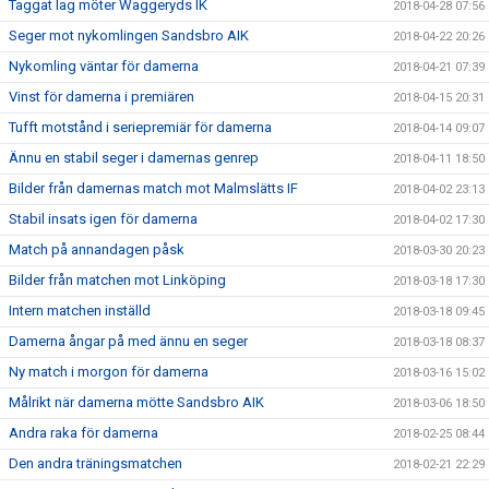
Taggat lag möter Waggeryds IK
2018-04-28 07:56
Seger mot nykomlingen Sandsbro AIK
2018-04-22 20:26
Nykomling väntar för damerna
2018-04-21 07:39
Vinst för damerna i premiären
2018-04-15 20:31
Tufft motstånd i seriepremiär för damerna
2018-04-14 09:07
Ännu en stabil seger i damernas genrep
2018-04-11 18:50
Bilder från damernas match mot Malmslätts IF
2018-04-02 23:13
Stabil insats igen för damerna
2018-04-02 17:30
Match på annandagen påsk
2018-03-30 20:23
Bilder från matchen mot Linköping
2018-03-18 17:30
Intern matchen inställd
2018-03-18 09:45
Damerna ångar på med ännu en seger
2018-03-18 08:37
Ny match i morgon för damerna
2018-03-16 15:02
Målrikt när damerna mötte Sandsbro AIK
2018-03-06 18:50
Andra raka för damerna
2018-02-25 08:44
Den andra träningsmatchen
2018-02-21 22:29