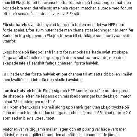
man till Eksjö för att ta revansch efter förlusten på försäsongen, matchen
började bra men det ville sig inte hela vägen, matchen slutade med förlust
efter två sena mål i andra halvlek av IF Eksjö.
Första halvlek
var det mycket kamp om bollen men det var HFF som
förde spelet. Efter 10 minuter hade man chans att ta ledningen när Jennifer
Karlsson tog sig igenom Eksjös försvar till ett friläge som hon tyvärr sköt
utanför.
Eksjö körde på långbollar från sitt försvar och HFF hade svårt att skapa
långa anfall då bollen slogs upp på deras snabba forwards, men dem
skapade inte så särskilt farliga chanser i första halvlek.
HFF hade under första halvlek ett par chanser till att sätta dit bollen i målet
men kvalitén satt inte där den skulle i avsluten.
I andra halvlek
höjde Eksjö sig och HFF kunde inte stå emot den press
de skapade, efter lite felpass och missbedömningar kunde Eksjö i match
minut 73 ta ledningen med 1-0.
HFF kom efter Eksjös 1-0 mål aldrig upp i nivå igen utan Eksjö tryckte på
ännu mer och kunde sedan stänga matchen när man i 88 minut gjorde 2-0
som sedan blev slutresultatet.
Matchen var väldig jämn mellan lagen och ett poäng var hade varit mer
rättvist, men det gäller i framtiden att sätta sina chanser i de jämna