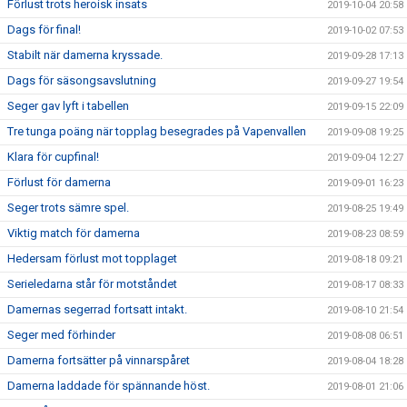
Förlust trots heroisk insats
2019-10-04 20:58
Dags för final!
2019-10-02 07:53
Stabilt när damerna kryssade.
2019-09-28 17:13
Dags för säsongsavslutning
2019-09-27 19:54
Seger gav lyft i tabellen
2019-09-15 22:09
Tre tunga poäng när topplag besegrades på Vapenvallen
2019-09-08 19:25
Klara för cupfinal!
2019-09-04 12:27
Förlust för damerna
2019-09-01 16:23
Seger trots sämre spel.
2019-08-25 19:49
Viktig match för damerna
2019-08-23 08:59
Hedersam förlust mot topplaget
2019-08-18 09:21
Serieledarna står för motståndet
2019-08-17 08:33
Damernas segerrad fortsatt intakt.
2019-08-10 21:54
Seger med förhinder
2019-08-08 06:51
Damerna fortsätter på vinnarspåret
2019-08-04 18:28
Damerna laddade för spännande höst.
2019-08-01 21:06