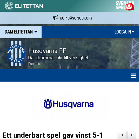
KÖP SÄSONGSKORT
DAM ELITETTAN
LOGGA IN
Husqvarna FF
Där drömmar blir till verklighet
Dam A
HEM
NYHETER
KALENDER
SPELARE & LEDARE
Ett underbart spel gav vinst 5-1
<
>