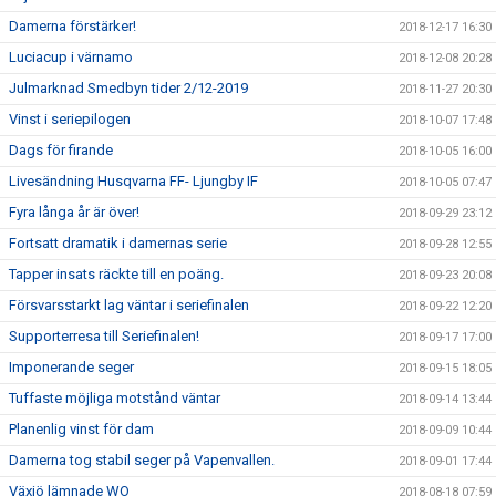
Damerna förstärker!
2018-12-17 16:30
Luciacup i värnamo
2018-12-08 20:28
Julmarknad Smedbyn tider 2/12-2019
2018-11-27 20:30
Vinst i seriepilogen
2018-10-07 17:48
Dags för firande
2018-10-05 16:00
Livesändning Husqvarna FF- Ljungby IF
2018-10-05 07:47
Fyra långa år är över!
2018-09-29 23:12
Fortsatt dramatik i damernas serie
2018-09-28 12:55
Tapper insats räckte till en poäng.
2018-09-23 20:08
Försvarsstarkt lag väntar i seriefinalen
2018-09-22 12:20
Supporterresa till Seriefinalen!
2018-09-17 17:00
Imponerande seger
2018-09-15 18:05
Tuffaste möjliga motstånd väntar
2018-09-14 13:44
Planenlig vinst för dam
2018-09-09 10:44
Damerna tog stabil seger på Vapenvallen.
2018-09-01 17:44
Växjö lämnade WO
2018-08-18 07:59