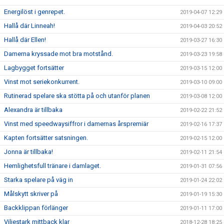
Energilöst i genrepet.
2019-04-07 12:29
Hallå där Linneah!
2019-04-03 20:52
Hallå där Ellen!
2019-03-27 16:30
Damerna kryssade mot bra motstånd.
2019-03-23 19:58
Lagbygget fortsätter
2019-03-15 12:00
Vinst mot seriekonkurrent.
2019-03-10 09:00
Rutinerad spelare ska stötta på och utanför planen
2019-03-08 12:00
Alexandra är tillbaka
2019-02-22 21:52
Vinst med speedwaysiffror i damernas årspremiär
2019-02-16 17:37
Kapten fortsätter satsningen.
2019-02-15 12:00
Jonna är tillbaka!
2019-02-11 21:54
Hemlighetsfull tränare i damlaget.
2019-01-31 07:56
Starka spelare på väg in
2019-01-24 22:02
Målskytt skriver på
2019-01-19 15:30
Backklippan förlänger
2019-01-11 17:00
Viljestark mittback klar
2018-12-28 18:25