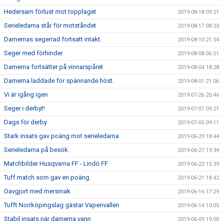
Hedersam förlust mot topplaget
2019-08-18 09:21
Serieledarna står för motståndet
2019-08-17 08:33
Damernas segerrad fortsatt intakt.
2019-08-10 21:54
Seger med förhinder
2019-08-08 06:51
Damerna fortsätter på vinnarspåret
2019-08-04 18:28
Damerna laddade för spännande höst.
2019-08-01 21:06
Vi är igång igen
2019-07-26 20:46
Seger i derbyt!
2019-07-07 09:21
Dags för derby
2019-07-05 09:11
Stark insats gav poäng mot serieledarna
2019-06-29 18:44
Serieledarna på besök.
2019-06-27 19:34
Matchbilder Husqvarna FF - Lindö FF
2019-06-22 15:39
Tuff match som gav en poäng.
2019-06-21 18:42
Oavgjort med mersmak
2019-06-16 17:29
Tufft Norrköpingslag gästar Vapenvallen
2019-06-14 10:05
Stabil insats när damerna vann
2019-06-09 19:00