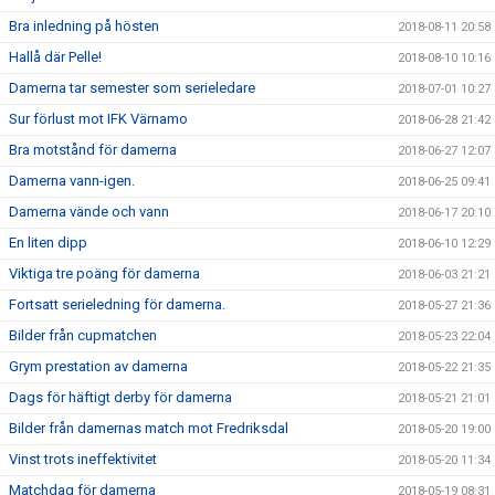
Bra inledning på hösten
2018-08-11 20:58
Hallå där Pelle!
2018-08-10 10:16
Damerna tar semester som serieledare
2018-07-01 10:27
Sur förlust mot IFK Värnamo
2018-06-28 21:42
Bra motstånd för damerna
2018-06-27 12:07
Damerna vann-igen.
2018-06-25 09:41
Damerna vände och vann
2018-06-17 20:10
En liten dipp
2018-06-10 12:29
Viktiga tre poäng för damerna
2018-06-03 21:21
Fortsatt serieledning för damerna.
2018-05-27 21:36
Bilder från cupmatchen
2018-05-23 22:04
Grym prestation av damerna
2018-05-22 21:35
Dags för häftigt derby för damerna
2018-05-21 21:01
Bilder från damernas match mot Fredriksdal
2018-05-20 19:00
Vinst trots ineffektivitet
2018-05-20 11:34
Matchdag för damerna
2018-05-19 08:31