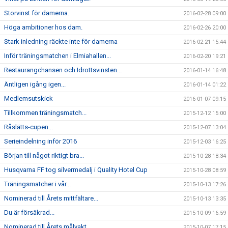
Storvinst för damerna.
2016-02-28 09:00
Höga ambitioner hos dam.
2016-02-26 20:00
Stark inledning räckte inte för damerna
2016-02-21 15:44
Inför träningsmatchen i Elmiahallen...
2016-02-20 19:21
Restaurangchansen och Idrottsvinsten...
2016-01-14 16:48
Äntligen igång igen...
2016-01-14 01:22
Medlemsutskick
2016-01-07 09:15
Tillkommen träningsmatch...
2015-12-12 15:00
Råslätts-cupen...
2015-12-07 13:04
Serieindelning inför 2016
2015-12-03 16:25
Början till något riktigt bra...
2015-10-28 18:34
Husqvarna FF tog silvermedalj i Quality Hotel Cup
2015-10-28 08:59
Träningsmatcher i vår...
2015-10-13 17:26
Nominerad till Årets mittfältare...
2015-10-13 13:35
Du är försäkrad...
2015-10-09 16:59
Nominerad till Årets målvakt...
2015-10-07 17:15