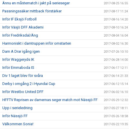
Ännu en måstematch i jakt på serieseger
2017-08-25 16:55
Passningssäker mittback förstärker
2017-08-17 11:24
Inför IF Eksjö Fotboll
2017-08-16 14:20
Inför Växjö DFF Akademi
2017-08-10 16:24
Inför Fredriksdal/Äng
2017-08-04 16:04
Harmoniskt i damtruppen inför omstarten
2017-08-02 16:30
Dam A Drar igång igen
2017-07-26 10:10
Inför Waggeryds IK
2017-06-28 14:00
Inför Emmaboda IS
2017-06-17 12:11
Div 1 laget blev för svåra
2017-06-14 21:33
Derby i omgång 2 i Hyundai Cup
2017-06-12 15:14
Inför Westbo United DFF
2017-06-02 16:10
HFFTV Reprisen av damernas seger match mot Nässjö FF
2017-05-29 12:32
Upp i serieledning
2017-05-27 18:11
Inför Nässjö FF
2017-05-26 18:58
Välkommen Sonia!
2017-05-22 19:35