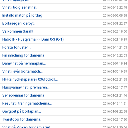
Vinst i tidig seriefinal.
2016-06-18 22:48
Inställd match på lördag
2016-06-02 08:28
Bortaseger i derbyt...
2016-05-31 22:27
Välkommen Sarah!
2016-05-26 18:00
Habo IF - Husqvarna FF Dam 0-3 (0-1)
2016-05-21 18:19
Första förlusten...
2016-05-14 21:03
Fin inledning för damerna
2016-05-12 22:03
Damvinst på hemmaplan...
2016-05-07 18:14
Vinst i svår bortamatch...
2016-04-30 19:29
HFF:s nyckelspelare i 036fotboll...
2016-04-28 21:35
Husqvarnavinst i premiären...
2016-04-23 17:47
Seriepremiär för damerna
2016-04-21 21:46
Resultat i träningsmatcherna...
2016-04-16 11:21
Oavgjort på bortaplan...
2016-04-09 22:58
Tvärstopp för damerna.
2016-03-28 17:20
Vinst på Zinken för damlaget.
2016-03-19 20:06