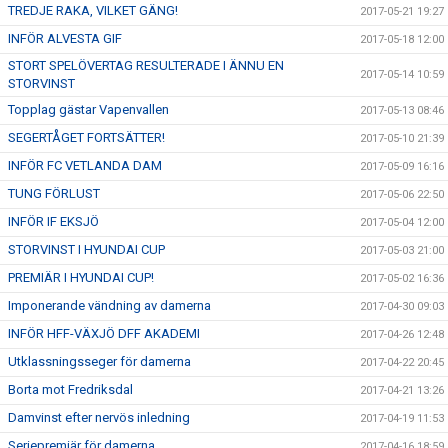
TREDJE RAKA, VILKET GÄNG!
2017-05-21 19:27
INFÖR ALVESTA GIF
2017-05-18 12:00
STORT SPELÖVERTAG RESULTERADE I ÄNNU EN
2017-05-14 10:59
STORVINST
Topplag gästar Vapenvallen
2017-05-13 08:46
SEGERTÅGET FORTSÄTTER!
2017-05-10 21:39
INFÖR FC VETLANDA DAM
2017-05-09 16:16
TUNG FÖRLUST
2017-05-06 22:50
INFÖR IF EKSJÖ
2017-05-04 12:00
STORVINST I HYUNDAI CUP
2017-05-03 21:00
PREMIÄR I HYUNDAI CUP!
2017-05-02 16:36
Imponerande vändning av damerna
2017-04-30 09:03
INFÖR HFF-VÄXJÖ DFF AKADEMI
2017-04-26 12:48
Utklassningsseger för damerna
2017-04-22 20:45
Borta mot Fredriksdal
2017-04-21 13:26
Damvinst efter nervös inledning
2017-04-19 11:53
Seriepremiär för damerna
2017-04-16 18:59