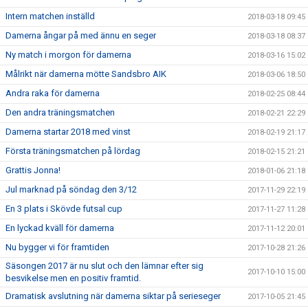
Intern matchen inställd
2018-03-18 09:45
Damerna ångar på med ännu en seger
2018-03-18 08:37
Ny match i morgon för damerna
2018-03-16 15:02
Målrikt när damerna mötte Sandsbro AIK
2018-03-06 18:50
Andra raka för damerna
2018-02-25 08:44
Den andra träningsmatchen
2018-02-21 22:29
Damerna startar 2018 med vinst
2018-02-19 21:17
Första träningsmatchen på lördag
2018-02-15 21:21
Grattis Jonna!
2018-01-06 21:18
Jul marknad på söndag den 3/12
2017-11-29 22:19
En 3 plats i Skövde futsal cup
2017-11-27 11:28
En lyckad kväll för damerna
2017-11-12 20:01
Nu bygger vi för framtiden
2017-10-28 21:26
Säsongen 2017 är nu slut och den lämnar efter sig
2017-10-10 15:00
besvikelse men en positiv framtid.
Dramatisk avslutning när damerna siktar på serieseger
2017-10-05 21:45