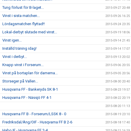
Tung förlust för B-laget...
2015-09-27 20:48
Vinst i sista matchen...
2015-09-26 16:25
Lördagsmatchen flyttad!!
2015-09-24 23:35
Lokal-derbyt slutade med vinst...
2015-09-19 18:06
Vinst igen...
2015-09-14 21:45
Inställd träning idag!
2015-09-14 17:07
Vinst i derbyt...
2015-09-13 20:02
Knapp vinst i Forserum...
2015-09-06 20:55
Vinst på bortaplan för damerna...
2015-09-05 20:56
Storseger på Vallen...
2015-08-30 20:40
Husqvarna FF - Bankeryds SK 8-1
2015-08-23 19:57
Husqvarna FF - Nässjö FF 4-1
2015-08-22 20:19
2015-08-20 11:13
Husqvarna FF B - Forserum/LSSK 8 - 0
2015-08-19 23:10
Fredriksdal/Äng/OIF - Husqvarna FF B 2-6
2015-08-18 17:40
Habo IF - Husqvarna FF 2-4
2015-08-15 16:59