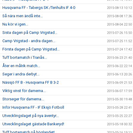
Husqvarna FF - Tabergs SK /Tenhults IF 4-0
2015-08-13 10:12
Så nära men ändå inte...
2015-08-08 17:36
Nu kör vi igen...
2015-08-04 22:50
Sista dagen på Camp Vrigstad...
2015-07-26 15:50
Camp Vrigstad - andra dagen...
2015-07-25 11:52
Första dagen på Camp Vrigstad...
2015-07-24 17:42
Tuff bortamatch i Tranås...
2015-06-23 21:40
Åter en målrik match...
2015-06-22 22:14
Seger i andra derbyt...
2015-06-13 20:26
Nässjö FF B - Husqvarna FF B 3-2
2015-06-09 21:53
Viktig vinst för damerna...
2015-06-07 17:59
Storseger för damerna...
2015-05-30 19:48
Inför Husqvarna FF - IF Eksjö Fotboll
2015-05-28 22:41
Utvecklingslaget på nya äventyr...
2015-05-25 22:27
Utvecklingslaget gästade Bankeryd!
2015-05-18 00:32
Tuff bortamatch på höglandet!
2015-05-16 19:11