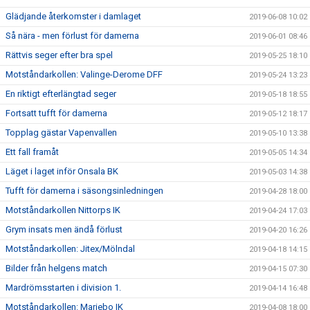
Glädjande återkomster i damlaget
2019-06-08 10:02
Så nära - men förlust för damerna
2019-06-01 08:46
Rättvis seger efter bra spel
2019-05-25 18:10
Motståndarkollen: Valinge-Derome DFF
2019-05-24 13:23
En riktigt efterlängtad seger
2019-05-18 18:55
Fortsatt tufft för damerna
2019-05-12 18:17
Topplag gästar Vapenvallen
2019-05-10 13:38
Ett fall framåt
2019-05-05 14:34
Läget i laget inför Onsala BK
2019-05-03 14:38
Tufft för damerna i säsongsinledningen
2019-04-28 18:00
Motståndarkollen Nittorps IK
2019-04-24 17:03
Grym insats men ändå förlust
2019-04-20 16:26
Motståndarkollen: Jitex/Mölndal
2019-04-18 14:15
Bilder från helgens match
2019-04-15 07:30
Mardrömsstarten i division 1.
2019-04-14 16:48
Motståndarkollen: Mariebo IK
2019-04-08 18:00