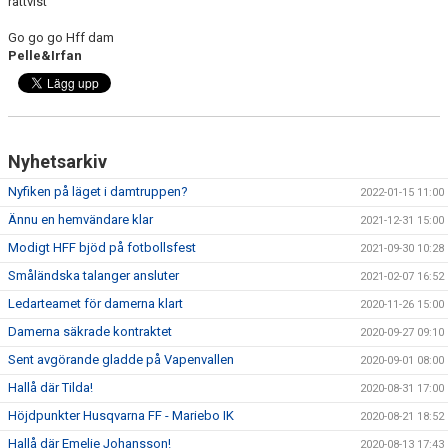
rättvist
Go go go Hff dam
Pelle&Irfan
Nyhetsarkiv
Nyfiken på läget i damtruppen?
2022-01-15 11:00
Ännu en hemvändare klar
2021-12-31 15:00
Modigt HFF bjöd på fotbollsfest
2021-09-30 10:28
Småländska talanger ansluter
2021-02-07 16:52
Ledarteamet för damerna klart
2020-11-26 15:00
Damerna säkrade kontraktet
2020-09-27 09:10
Sent avgörande gladde på Vapenvallen
2020-09-01 08:00
Hallå där Tilda!
2020-08-31 17:00
Höjdpunkter Husqvarna FF - Mariebo IK
2020-08-21 18:52
Hallå där Emelie Johansson!
2020-08-13 17:43