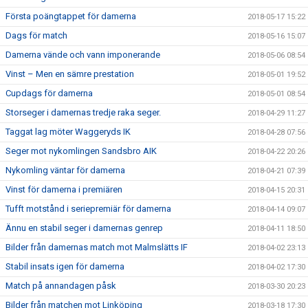
Första poängtappet för damerna
2018-05-17 15:22
Dags för match
2018-05-16 15:07
Damerna vände och vann imponerande
2018-05-06 08:54
Vinst – Men en sämre prestation
2018-05-01 19:52
Cupdags för damerna
2018-05-01 08:54
Storseger i damernas tredje raka seger.
2018-04-29 11:27
Taggat lag möter Waggeryds IK
2018-04-28 07:56
Seger mot nykomlingen Sandsbro AIK
2018-04-22 20:26
Nykomling väntar för damerna
2018-04-21 07:39
Vinst för damerna i premiären
2018-04-15 20:31
Tufft motstånd i seriepremiär för damerna
2018-04-14 09:07
Ännu en stabil seger i damernas genrep
2018-04-11 18:50
Bilder från damernas match mot Malmslätts IF
2018-04-02 23:13
Stabil insats igen för damerna
2018-04-02 17:30
Match på annandagen påsk
2018-03-30 20:23
Bilder från matchen mot Linköping
2018-03-18 17:30