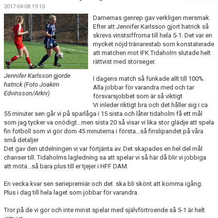
BILDGALLERI
2017-04-08 19:10
Damernas genrep gav verkligen mersmak.
DOKUMENT
Efter att Jennifer Karlsson gjort hatrick så
skrevs vinstsiffrorna till hela 5-1. Det var en
mycket nöjd tränarestab som konstaterade
KONTAKT
att matchen mot IFK Tidaholm slutade helt
rättvist med storseger.
MATCHER
Jennifer Karlsson gjorde
I dagens match så funkade allt till 100%.
hatrick (Foto Joakim
SPONSORHUSET
Alla jobbar för varandra med och tar
Edvinsson/Arkiv)
försvarsjobbet som är så viktigt
Vi inleder riktigt bra och det håller sig i ca
55 minuter sen går vi på sparlåga i 15 sista och låter tidaholm få ett mål
som jag tycker va onödigt...men sista 20 så visar vi lika stor glädje att spela
fin fotboll som vi gör dom 45 minuterna i första...så finslipandet på våra
små detaljer
Det gav den utdelningen vi var förtjänta av. Det skapades en hel del mål
chanser till. Tidaholms lagledning sa att spelar vi så här då blir vi jobbiga
att möta...så bara plus till er tjejer i HFF DAM.
En vecka kvar sen seriepremiär och det ska bli skönt att komma igång.
Plus i dag till hela laget som jobbar för varandra.
Tror på de vi gör och inte minst spelar med självförtroende så 5-1 är helt