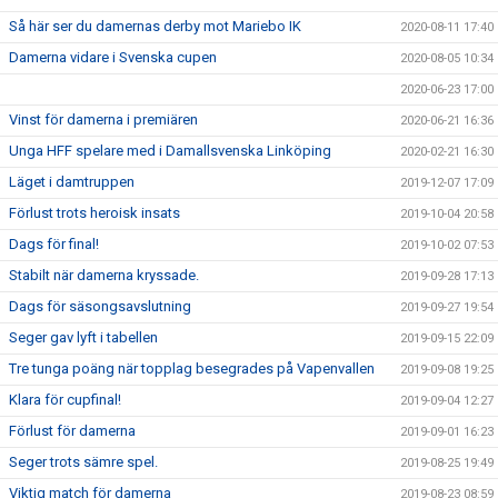
Så här ser du damernas derby mot Mariebo IK
2020-08-11 17:40
Damerna vidare i Svenska cupen
2020-08-05 10:34
2020-06-23 17:00
Vinst för damerna i premiären
2020-06-21 16:36
Unga HFF spelare med i Damallsvenska Linköping
2020-02-21 16:30
Läget i damtruppen
2019-12-07 17:09
Förlust trots heroisk insats
2019-10-04 20:58
Dags för final!
2019-10-02 07:53
Stabilt när damerna kryssade.
2019-09-28 17:13
Dags för säsongsavslutning
2019-09-27 19:54
Seger gav lyft i tabellen
2019-09-15 22:09
Tre tunga poäng när topplag besegrades på Vapenvallen
2019-09-08 19:25
Klara för cupfinal!
2019-09-04 12:27
Förlust för damerna
2019-09-01 16:23
Seger trots sämre spel.
2019-08-25 19:49
Viktig match för damerna
2019-08-23 08:59