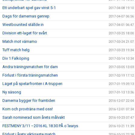
Ett underbart spel gav vinst 5-1
2017-04-08 19:10
Dags för damernas genrep
2017-04-07 06:56
Westbounited ställde in
2017-04-01 06:47
Division ett-laget för svårt
2017-03-25 18:00
Match mot värnamo
2017-03-24 21:07
Tuff match helg
2017-03-23 19:34
Div 1 Falköping
2017-03-14 10:34
Andra träningsmatchen för dam
2017-03-05 13:03
Förlust i första träningsmatchen
2017-02-19 17:12
Läget på spelarfronten i A-truppen
2017-01-19 09:13
Ny säsong
2017-01-13 13:36
Damerna bygger för framtiden
2016-12-07 22:04
Kom och provträna med oss!
2016-12-01 07:34
Sarah nominerad som årets målvakt
2016-10-23 07:47
FESTMENY 3/11 –2016 KL 18.30 PÅ o´learys
2016-10-21 11:39
Förlust i årets viktigaste match...
2016-10-15 22:38