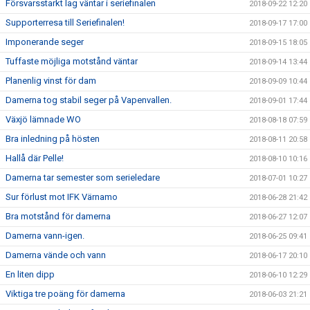
Försvarsstarkt lag väntar i seriefinalen
2018-09-22 12:20
Supporterresa till Seriefinalen!
2018-09-17 17:00
Imponerande seger
2018-09-15 18:05
Tuffaste möjliga motstånd väntar
2018-09-14 13:44
Planenlig vinst för dam
2018-09-09 10:44
Damerna tog stabil seger på Vapenvallen.
2018-09-01 17:44
Växjö lämnade WO
2018-08-18 07:59
Bra inledning på hösten
2018-08-11 20:58
Hallå där Pelle!
2018-08-10 10:16
Damerna tar semester som serieledare
2018-07-01 10:27
Sur förlust mot IFK Värnamo
2018-06-28 21:42
Bra motstånd för damerna
2018-06-27 12:07
Damerna vann-igen.
2018-06-25 09:41
Damerna vände och vann
2018-06-17 20:10
En liten dipp
2018-06-10 12:29
Viktiga tre poäng för damerna
2018-06-03 21:21