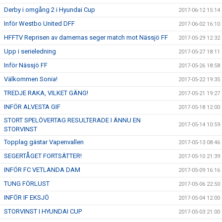
Derby i omgång 2 i Hyundai Cup
2017-06-12 15:14
Inför Westbo United DFF
2017-06-02 16:10
HFFTV Reprisen av damernas seger match mot Nässjö FF
2017-05-29 12:32
Upp i serieledning
2017-05-27 18:11
Inför Nässjö FF
2017-05-26 18:58
Välkommen Sonia!
2017-05-22 19:35
TREDJE RAKA, VILKET GÄNG!
2017-05-21 19:27
INFÖR ALVESTA GIF
2017-05-18 12:00
STORT SPELÖVERTAG RESULTERADE I ÄNNU EN
2017-05-14 10:59
STORVINST
Topplag gästar Vapenvallen
2017-05-13 08:46
SEGERTÅGET FORTSÄTTER!
2017-05-10 21:39
INFÖR FC VETLANDA DAM
2017-05-09 16:16
TUNG FÖRLUST
2017-05-06 22:50
INFÖR IF EKSJÖ
2017-05-04 12:00
STORVINST I HYUNDAI CUP
2017-05-03 21:00