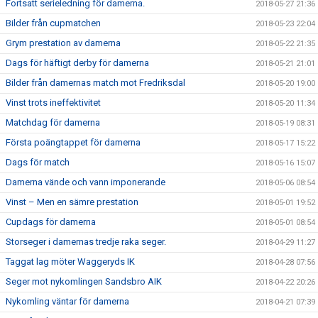
Fortsatt serieledning för damerna.
2018-05-27 21:36
Bilder från cupmatchen
2018-05-23 22:04
Grym prestation av damerna
2018-05-22 21:35
Dags för häftigt derby för damerna
2018-05-21 21:01
Bilder från damernas match mot Fredriksdal
2018-05-20 19:00
Vinst trots ineffektivitet
2018-05-20 11:34
Matchdag för damerna
2018-05-19 08:31
Första poängtappet för damerna
2018-05-17 15:22
Dags för match
2018-05-16 15:07
Damerna vände och vann imponerande
2018-05-06 08:54
Vinst – Men en sämre prestation
2018-05-01 19:52
Cupdags för damerna
2018-05-01 08:54
Storseger i damernas tredje raka seger.
2018-04-29 11:27
Taggat lag möter Waggeryds IK
2018-04-28 07:56
Seger mot nykomlingen Sandsbro AIK
2018-04-22 20:26
Nykomling väntar för damerna
2018-04-21 07:39