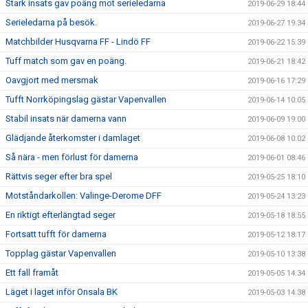
Stark insats gav poäng mot serieledarna
2019-06-29 18:44
Serieledarna på besök.
2019-06-27 19:34
Matchbilder Husqvarna FF - Lindö FF
2019-06-22 15:39
Tuff match som gav en poäng.
2019-06-21 18:42
Oavgjort med mersmak
2019-06-16 17:29
Tufft Norrköpingslag gästar Vapenvallen
2019-06-14 10:05
Stabil insats när damerna vann
2019-06-09 19:00
Glädjande återkomster i damlaget
2019-06-08 10:02
Så nära - men förlust för damerna
2019-06-01 08:46
Rättvis seger efter bra spel
2019-05-25 18:10
Motståndarkollen: Valinge-Derome DFF
2019-05-24 13:23
En riktigt efterlängtad seger
2019-05-18 18:55
Fortsatt tufft för damerna
2019-05-12 18:17
Topplag gästar Vapenvallen
2019-05-10 13:38
Ett fall framåt
2019-05-05 14:34
Läget i laget inför Onsala BK
2019-05-03 14:38