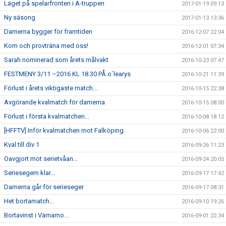
Läget på spelarfronten i A-truppen
2017-01-19 09:13
Ny säsong
2017-01-13 13:36
Damerna bygger för framtiden
2016-12-07 22:04
Kom och provträna med oss!
2016-12-01 07:34
Sarah nominerad som årets målvakt
2016-10-23 07:47
FESTMENY 3/11 –2016 KL 18.30 PÅ o´learys
2016-10-21 11:39
Förlust i årets viktigaste match...
2016-10-15 22:38
Avgörande kvalmatch för damerna
2016-10-15 08:00
Förlust i första kvalmatchen...
2016-10-08 18:12
[HFFTV] Inför kvalmatchen mot Falköping.
2016-10-06 22:00
Kval till div 1
2016-09-26 11:23
Oavgjort mot serietvåan...
2016-09-24 20:05
Seriesegern klar...
2016-09-17 17:42
Damerna går för serieseger
2016-09-17 08:31
Het bortamatch...
2016-09-10 19:26
Bortavinst i Värnamo...
2016-09-01 22:34