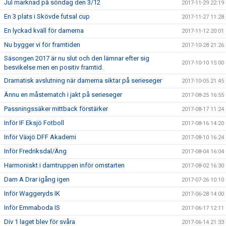
Jul marknad på söndag den 3/12
2017-11-29 22:19
En 3 plats i Skövde futsal cup
2017-11-27 11:28
En lyckad kväll för damerna
2017-11-12 20:01
Nu bygger vi för framtiden
2017-10-28 21:26
Säsongen 2017 är nu slut och den lämnar efter sig
2017-10-10 15:00
besvikelse men en positiv framtid.
Dramatisk avslutning när damerna siktar på serieseger
2017-10-05 21:45
Ännu en måstematch i jakt på serieseger
2017-08-25 16:55
Passningssäker mittback förstärker
2017-08-17 11:24
Inför IF Eksjö Fotboll
2017-08-16 14:20
Inför Växjö DFF Akademi
2017-08-10 16:24
Inför Fredriksdal/Äng
2017-08-04 16:04
Harmoniskt i damtruppen inför omstarten
2017-08-02 16:30
Dam A Drar igång igen
2017-07-26 10:10
Inför Waggeryds IK
2017-06-28 14:00
Inför Emmaboda IS
2017-06-17 12:11
Div 1 laget blev för svåra
2017-06-14 21:33