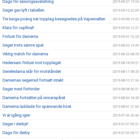
Dags för säsongsavslutning
2019-09-27 19:54
Seger gav lyft i tabellen
2019-09-15 22:09
Tre tunga poäng när topplag besegrades på Vapenvallen
2019-09-08 19:25
Klara för cupfinal!
2019-09-04 12:27
Förlust för damerna
2019-09-01 16:23
Seger trots sämre spel.
2019-08-25 19:49
Viktig match för damerna
2019-08-23 08:59
Hedersam förlust mot topplaget
2019-08-18 09:21
Serieledarna står för motståndet
2019-08-17 08:33
Damernas segerrad fortsatt intakt.
2019-08-10 21:54
Seger med förhinder
2019-08-08 06:51
Damerna fortsätter på vinnarspåret
2019-08-04 18:28
Damerna laddade för spännande höst.
2019-08-01 21:06
Vi är igång igen
2019-07-26 20:46
Seger i derbyt!
2019-07-07 09:21
Dags för derby
2019-07-05 09:11