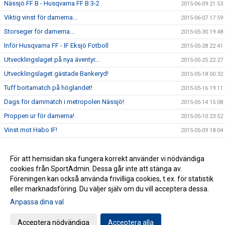
Nässjö FF B - Husqvarna FF B 3-2
2015-06-09 21:53
Viktig vinst för damerna...
2015-06-07 17:59
Storseger för damerna...
2015-05-30 19:48
Inför Husqvarna FF - IF Eksjö Fotboll
2015-05-28 22:41
Utvecklingslaget på nya äventyr...
2015-05-25 22:27
Utvecklingslaget gästade Bankeryd!
2015-05-18 00:32
Tuff bortamatch på höglandet!
2015-05-16 19:11
Dags för dammatch i metropolen Nässjö!
2015-05-14 15:08
Proppen ur för damerna!
2015-05-10 23:52
Vinst mot Habo IF!
2015-05-09 18:04
IFK Värnamo - Husqvarna FF 7-0
2015-04-30 23:32
Premiärvinst för damerna!
För att hemsidan ska fungera korrekt använder vi nödvändiga
2015-04-29 16:40
cookies från SportAdmin. Dessa går inte att stänga av.
Förlust i näst sista träningsmatchen
2014-04-12 19:45
Föreningen kan också använda frivilliga cookies, t.ex. för statistik
eller marknadsföring. Du väljer själv om du vill acceptera dessa.
Anpassa dina val
Cookie-inställningar
Gå till Webbversion
Acceptera nödvändiga
Acceptera alla