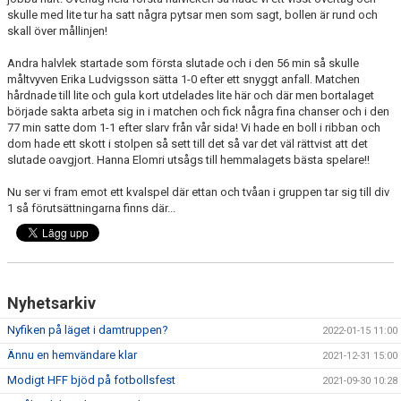
skulle med lite tur ha satt några pytsar men som sagt, bollen är rund och
skall över mållinjen!
Andra halvlek startade som första slutade och i den 56 min så skulle
måltvyven Erika Ludvigsson sätta 1-0 efter ett snyggt anfall. Matchen
hårdnade till lite och gula kort utdelades lite här och där men bortalaget
började sakta arbeta sig in i matchen och fick några fina chanser och i den
77 min satte dom 1-1 efter slarv från vår sida! Vi hade en boll i ribban och
dom hade ett skott i stolpen så sett till det så var det väl rättvist att det
slutade oavgjort. Hanna Elomri utsågs till hemmalagets bästa spelare!!
Nu ser vi fram emot ett kvalspel där ettan och tvåan i gruppen tar sig till div
1 så förutsättningarna finns där...
Nyhetsarkiv
Nyfiken på läget i damtruppen?
2022-01-15 11:00
Ännu en hemvändare klar
2021-12-31 15:00
Modigt HFF bjöd på fotbollsfest
2021-09-30 10:28