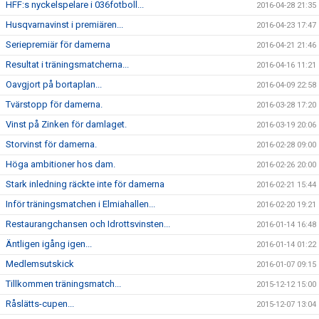
HFF:s nyckelspelare i 036fotboll...
2016-04-28 21:35
Husqvarnavinst i premiären...
2016-04-23 17:47
Seriepremiär för damerna
2016-04-21 21:46
Resultat i träningsmatcherna...
2016-04-16 11:21
Oavgjort på bortaplan...
2016-04-09 22:58
Tvärstopp för damerna.
2016-03-28 17:20
Vinst på Zinken för damlaget.
2016-03-19 20:06
Storvinst för damerna.
2016-02-28 09:00
Höga ambitioner hos dam.
2016-02-26 20:00
Stark inledning räckte inte för damerna
2016-02-21 15:44
Inför träningsmatchen i Elmiahallen...
2016-02-20 19:21
Restaurangchansen och Idrottsvinsten...
2016-01-14 16:48
Äntligen igång igen...
2016-01-14 01:22
Medlemsutskick
2016-01-07 09:15
Tillkommen träningsmatch...
2015-12-12 15:00
Råslätts-cupen...
2015-12-07 13:04