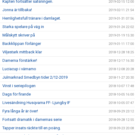
Kapten fortsätter satsningen.
2019-02-15 12:00
Jonna är tillbaka!
2019-02-11 21:54
Hemlighetsfull tränare i damlaget.
2019-01-31 07:56
Starka spelare på väg in
2019-01-24 22:02
Målskytt skriver på
2019-01-19 15:30
Backklippan förlänger
2019-01-11 17:00
Viljestark mittback klar
2018-12-28 18:25
Damerna förstärker!
2018-12-17 16:30
Luciacup i värnamo
2018-12-08 20:28
Julmarknad Smedbyn tider 2/12-2019
2018-11-27 20:30
Vinst i seriepilogen
2018-10-07 17:48
Dags för firande
2018-10-05 16:00
Livesändning Husqvarna FF- Ljungby IF
2018-10-05 07:47
Fyra långa år är över!
2018-09-29 23:12
Fortsatt dramatik i damernas serie
2018-09-28 12:55
Tapper insats räckte till en poäng.
2018-09-23 20:08