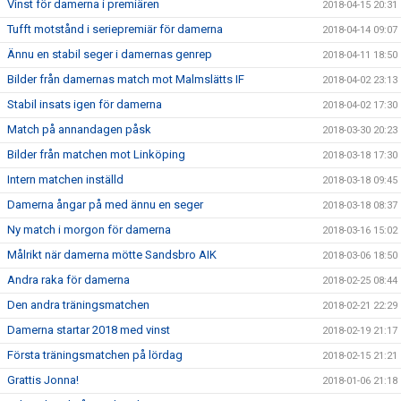
Vinst för damerna i premiären
2018-04-15 20:31
Tufft motstånd i seriepremiär för damerna
2018-04-14 09:07
Ännu en stabil seger i damernas genrep
2018-04-11 18:50
Bilder från damernas match mot Malmslätts IF
2018-04-02 23:13
Stabil insats igen för damerna
2018-04-02 17:30
Match på annandagen påsk
2018-03-30 20:23
Bilder från matchen mot Linköping
2018-03-18 17:30
Intern matchen inställd
2018-03-18 09:45
Damerna ångar på med ännu en seger
2018-03-18 08:37
Ny match i morgon för damerna
2018-03-16 15:02
Målrikt när damerna mötte Sandsbro AIK
2018-03-06 18:50
Andra raka för damerna
2018-02-25 08:44
Den andra träningsmatchen
2018-02-21 22:29
Damerna startar 2018 med vinst
2018-02-19 21:17
Första träningsmatchen på lördag
2018-02-15 21:21
Grattis Jonna!
2018-01-06 21:18