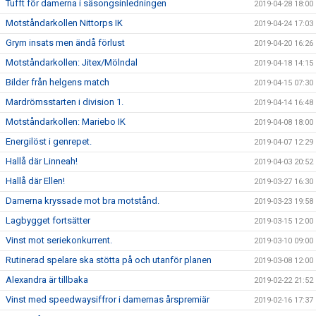
Tufft för damerna i säsongsinledningen
2019-04-28 18:00
Motståndarkollen Nittorps IK
2019-04-24 17:03
Grym insats men ändå förlust
2019-04-20 16:26
Motståndarkollen: Jitex/Mölndal
2019-04-18 14:15
Bilder från helgens match
2019-04-15 07:30
Mardrömsstarten i division 1.
2019-04-14 16:48
Motståndarkollen: Mariebo IK
2019-04-08 18:00
Energilöst i genrepet.
2019-04-07 12:29
Hallå där Linneah!
2019-04-03 20:52
Hallå där Ellen!
2019-03-27 16:30
Damerna kryssade mot bra motstånd.
2019-03-23 19:58
Lagbygget fortsätter
2019-03-15 12:00
Vinst mot seriekonkurrent.
2019-03-10 09:00
Rutinerad spelare ska stötta på och utanför planen
2019-03-08 12:00
Alexandra är tillbaka
2019-02-22 21:52
Vinst med speedwaysiffror i damernas årspremiär
2019-02-16 17:37