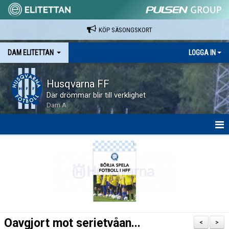
KÖP SÄSONGSKORT
DAM ELITETTAN
LOGGA IN
Husqvarna FF
Där drömmar blir till verklighet
Dam A
HEM
NYHETER
KALENDER
SPELARE & LEDARE
Oavgjort mot serietvåan...
<
>