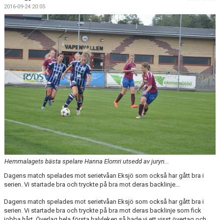
BILDGALLERI
2016-09-24 20:05
DOKUMENT
KONTAKT
MATCHER
SPONSORHUSET
Hemmalagets bästa spelare Hanna Elomri utsedd av juryn...
Dagens match spelades mot serietvåan Eksjö som också har gått bra i
serien. Vi startade bra och tryckte på bra mot deras backlinje...
Dagens match spelades mot serietvåan Eksjö som också har gått bra i
serien. Vi startade bra och tryckte på bra mot deras backlinje som fick
jobba hårt. Överlag hela första halvleken så hade vi ett visst övertag och