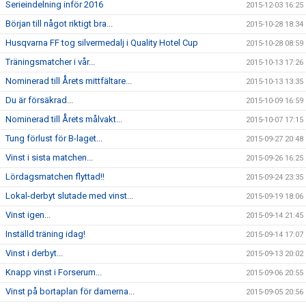
Serieindelning inför 2016
2015-12-03 16:25
Början till något riktigt bra...
2015-10-28 18:34
Husqvarna FF tog silvermedalj i Quality Hotel Cup
2015-10-28 08:59
Träningsmatcher i vår...
2015-10-13 17:26
Nominerad till Årets mittfältare...
2015-10-13 13:35
Du är försäkrad...
2015-10-09 16:59
Nominerad till Årets målvakt...
2015-10-07 17:15
Tung förlust för B-laget...
2015-09-27 20:48
Vinst i sista matchen...
2015-09-26 16:25
Lördagsmatchen flyttad!!
2015-09-24 23:35
Lokal-derbyt slutade med vinst...
2015-09-19 18:06
Vinst igen...
2015-09-14 21:45
Inställd träning idag!
2015-09-14 17:07
Vinst i derbyt...
2015-09-13 20:02
Knapp vinst i Forserum...
2015-09-06 20:55
Vinst på bortaplan för damerna...
2015-09-05 20:56