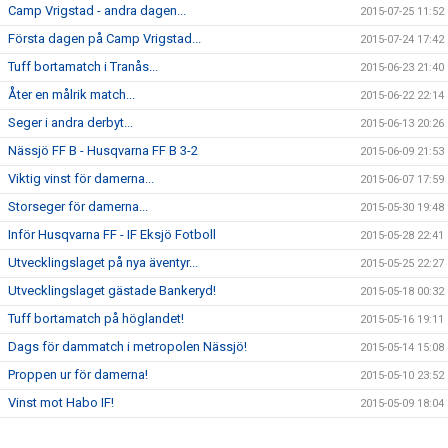
Camp Vrigstad - andra dagen...
2015-07-25 11:52
Första dagen på Camp Vrigstad...
2015-07-24 17:42
Tuff bortamatch i Tranås...
2015-06-23 21:40
Åter en målrik match...
2015-06-22 22:14
Seger i andra derbyt...
2015-06-13 20:26
Nässjö FF B - Husqvarna FF B 3-2
2015-06-09 21:53
Viktig vinst för damerna...
2015-06-07 17:59
Storseger för damerna...
2015-05-30 19:48
Inför Husqvarna FF - IF Eksjö Fotboll
2015-05-28 22:41
Utvecklingslaget på nya äventyr...
2015-05-25 22:27
Utvecklingslaget gästade Bankeryd!
2015-05-18 00:32
Tuff bortamatch på höglandet!
2015-05-16 19:11
Dags för dammatch i metropolen Nässjö!
2015-05-14 15:08
Proppen ur för damerna!
2015-05-10 23:52
Vinst mot Habo IF!
2015-05-09 18:04
IFK Värnamo - Husqvarna FF 7-0
2015-04-30 23:32