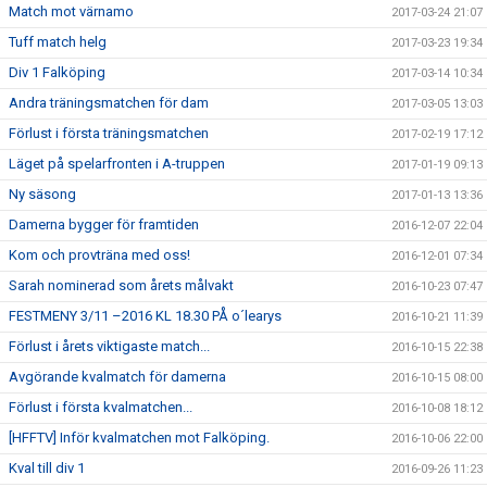
Match mot värnamo
2017-03-24 21:07
Tuff match helg
2017-03-23 19:34
Div 1 Falköping
2017-03-14 10:34
Andra träningsmatchen för dam
2017-03-05 13:03
Förlust i första träningsmatchen
2017-02-19 17:12
Läget på spelarfronten i A-truppen
2017-01-19 09:13
Ny säsong
2017-01-13 13:36
Damerna bygger för framtiden
2016-12-07 22:04
Kom och provträna med oss!
2016-12-01 07:34
Sarah nominerad som årets målvakt
2016-10-23 07:47
FESTMENY 3/11 –2016 KL 18.30 PÅ o´learys
2016-10-21 11:39
Förlust i årets viktigaste match...
2016-10-15 22:38
Avgörande kvalmatch för damerna
2016-10-15 08:00
Förlust i första kvalmatchen...
2016-10-08 18:12
[HFFTV] Inför kvalmatchen mot Falköping.
2016-10-06 22:00
Kval till div 1
2016-09-26 11:23