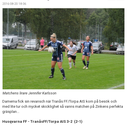
BILDGALLERI
2016-08-20 18:06
DOKUMENT
KONTAKT
MATCHER
SPONSORHUSET
Matchens lirare Jennifer Karlsson
Damerna fick sin revansch när Tranås FF/Torpa AIS kom på besök och
med lite tur och mycket skicklighet så vanns matchen på Zinkens perfekta
gräsplan...
Husqvarna FF - TranåsFF/Torpa AIS 3-2 (2-1)