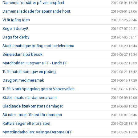
Damerna fortsätter på vinnarspåret
2019-08-04 18:28
Damerna laddade för spännande höst.
2019-08-01 21:06
Vi är igång igen
2019-07-26 20:46
Seger i derbyt!
2019-07-07 09:21
Dags för derby
2019-07-05 09:11
Stark insats gav poäng mot serieledarna
2019-06-29 18:44
Serieledarna på besök.
2019-06-27 19:34
Matchbilder Husqvarna FF - Lindö FF
2019-06-22 15:39
Tuff match som gav en poäng.
2019-06-21 18:42
Oavgjort med mersmak
2019-06-16 17:29
Tufft Norrköpingslag gästar Vapenvallen
2019-06-14 10:05
Stabil insats när damerna vann
2019-06-09 19:00
Glädjande återkomster i damlaget
2019-06-08 10:02
Så nära - men förlust för damerna
2019-06-01 08:46
Rättvis seger efter bra spel
2019-05-25 18:10
Motståndarkollen: Valinge-Derome DFF
2019-05-24 13:23