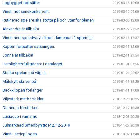
Lagbygget fortsätter
2019-03-15 12:00
Vinst mot seriekonkurrent.
2019-03-10 09:00
Rutinerad spelare ska stötta på och utanför planen
2019-03-08 12:00
Alexandra är tillbaka
2019-02-22 21:52
Vinst med speedwaysiffror i damernas årspremiär
2019-02-16 17:37
Kapten fortsätter satsningen.
2019-02-15 12:00
Jonna är tillbaka!
2019-02-11 21:54
Hemlighetsfull tränare i damlaget.
2019-01-31 07:56
Starka spelare på väg in
2019-01-24 22:02
Målskytt skriver på
2019-01-19 15:30
Backklippan förlänger
2019-01-11 17:00
Viljestark mittback klar
2018-12-28 18:25
Damerna förstärker!
2018-12-17 16:30
Luciacup i värnamo
2018-12-08 20:28
Julmarknad Smedbyn tider 2/12-2019
2018-11-27 20:30
Vinst i seriepilogen
2018-10-07 17:48