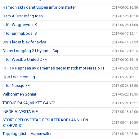
Harmoniskt i damtruppen inför omstarten
2017-08-02 16:30
Dam A Drar igång igen
2017-07-26 10:10
Inför Waggeryds IK
2017-06-28 14:00
Inför Emmaboda IS
2017-06-17 12:11
Div 1 laget blev för svåra
2017-06-14 21:33
Derby i omgång 2 i Hyundai Cup
2017-06-12 15:14
Inför Westbo United DFF
2017-06-02 16:10
HFFTV Reprisen av damernas seger match mot Nässjö FF
2017-05-29 12:32
Upp i serieledning
2017-05-27 18:11
Inför Nässjö FF
2017-05-26 18:58
Välkommen Sonia!
2017-05-22 19:35
TREDJE RAKA, VILKET GÄNG!
2017-05-21 19:27
INFÖR ALVESTA GIF
2017-05-18 12:00
STORT SPELÖVERTAG RESULTERADE I ÄNNU EN
2017-05-14 10:59
STORVINST
Topplag gästar Vapenvallen
2017-05-13 08:46