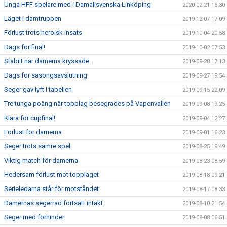
Unga HFF spelare med i Damallsvenska Linköping
2020-02-21 16:30
Läget i damtruppen
2019-12-07 17:09
Förlust trots heroisk insats
2019-10-04 20:58
Dags för final!
2019-10-02 07:53
Stabilt när damerna kryssade.
2019-09-28 17:13
Dags för säsongsavslutning
2019-09-27 19:54
Seger gav lyft i tabellen
2019-09-15 22:09
Tre tunga poäng när topplag besegrades på Vapenvallen
2019-09-08 19:25
Klara för cupfinal!
2019-09-04 12:27
Förlust för damerna
2019-09-01 16:23
Seger trots sämre spel.
2019-08-25 19:49
Viktig match för damerna
2019-08-23 08:59
Hedersam förlust mot topplaget
2019-08-18 09:21
Serieledarna står för motståndet
2019-08-17 08:33
Damernas segerrad fortsatt intakt.
2019-08-10 21:54
Seger med förhinder
2019-08-08 06:51