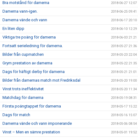
Bra motstånd för damerna
2018-06-27 12:07
Damerna vann-igen.
2018-06-25 09:41
Damerna vände och vann
2018-06-17 20:10
En liten dipp
2018-06-10 12:29
Viktiga tre poäng för damerna
2018-06-03 21:21
Fortsatt serieledning för damerna.
2018-05-27 21:36
Bilder från cupmatchen
2018-05-23 22:04
Grym prestation av damerna
2018-05-22 21:35
Dags för häftigt derby för damerna
2018-05-21 21:01
Bilder från damernas match mot Fredriksdal
2018-05-20 19:00
Vinst trots ineffektivitet
2018-05-20 11:34
Matchdag för damerna
2018-05-19 08:31
Första poängtappet för damerna
2018-05-17 15:22
Dags för match
2018-05-16 15:07
Damerna vände och vann imponerande
2018-05-06 08:54
Vinst – Men en sämre prestation
2018-05-01 19:52