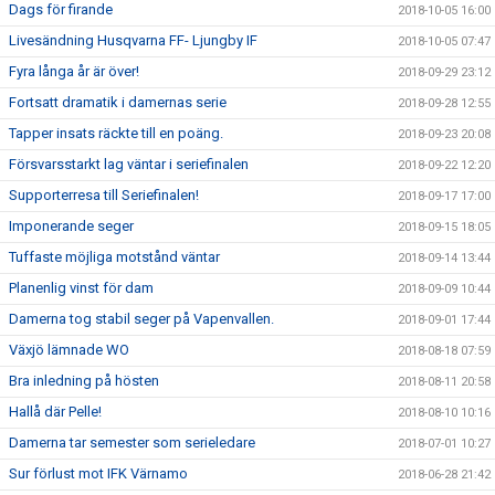
Dags för firande
2018-10-05 16:00
Livesändning Husqvarna FF- Ljungby IF
2018-10-05 07:47
Fyra långa år är över!
2018-09-29 23:12
Fortsatt dramatik i damernas serie
2018-09-28 12:55
Tapper insats räckte till en poäng.
2018-09-23 20:08
Försvarsstarkt lag väntar i seriefinalen
2018-09-22 12:20
Supporterresa till Seriefinalen!
2018-09-17 17:00
Imponerande seger
2018-09-15 18:05
Tuffaste möjliga motstånd väntar
2018-09-14 13:44
Planenlig vinst för dam
2018-09-09 10:44
Damerna tog stabil seger på Vapenvallen.
2018-09-01 17:44
Växjö lämnade WO
2018-08-18 07:59
Bra inledning på hösten
2018-08-11 20:58
Hallå där Pelle!
2018-08-10 10:16
Damerna tar semester som serieledare
2018-07-01 10:27
Sur förlust mot IFK Värnamo
2018-06-28 21:42