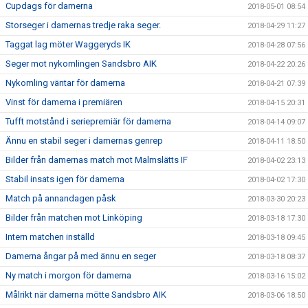
Cupdags för damerna
2018-05-01 08:54
Storseger i damernas tredje raka seger.
2018-04-29 11:27
Taggat lag möter Waggeryds IK
2018-04-28 07:56
Seger mot nykomlingen Sandsbro AIK
2018-04-22 20:26
Nykomling väntar för damerna
2018-04-21 07:39
Vinst för damerna i premiären
2018-04-15 20:31
Tufft motstånd i seriepremiär för damerna
2018-04-14 09:07
Ännu en stabil seger i damernas genrep
2018-04-11 18:50
Bilder från damernas match mot Malmslätts IF
2018-04-02 23:13
Stabil insats igen för damerna
2018-04-02 17:30
Match på annandagen påsk
2018-03-30 20:23
Bilder från matchen mot Linköping
2018-03-18 17:30
Intern matchen inställd
2018-03-18 09:45
Damerna ångar på med ännu en seger
2018-03-18 08:37
Ny match i morgon för damerna
2018-03-16 15:02
Målrikt när damerna mötte Sandsbro AIK
2018-03-06 18:50