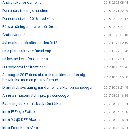
Andra raka för damerna
2018-02-25 08:44
Den andra träningsmatchen
2018-02-21 22:29
Damerna startar 2018 med vinst
2018-02-19 21:17
Första träningsmatchen på lördag
2018-02-15 21:21
Grattis Jonna!
2018-01-06 21:18
Jul marknad på söndag den 3/12
2017-11-29 22:19
En 3 plats i Skövde futsal cup
2017-11-27 11:28
En lyckad kväll för damerna
2017-11-12 20:01
Nu bygger vi för framtiden
2017-10-28 21:26
Säsongen 2017 är nu slut och den lämnar efter sig
2017-10-10 15:00
besvikelse men en positiv framtid.
Dramatisk avslutning när damerna siktar på serieseger
2017-10-05 21:45
Ännu en måstematch i jakt på serieseger
2017-08-25 16:55
Passningssäker mittback förstärker
2017-08-17 11:24
Inför IF Eksjö Fotboll
2017-08-16 14:20
Inför Växjö DFF Akademi
2017-08-10 16:24
Inför Fredriksdal/Äng
2017-08-04 16:04