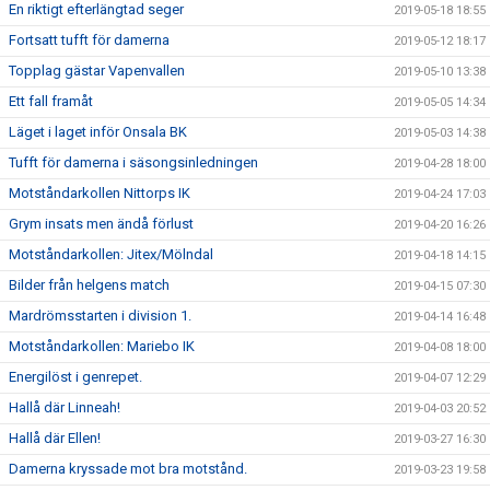
En riktigt efterlängtad seger
2019-05-18 18:55
Fortsatt tufft för damerna
2019-05-12 18:17
Topplag gästar Vapenvallen
2019-05-10 13:38
Ett fall framåt
2019-05-05 14:34
Läget i laget inför Onsala BK
2019-05-03 14:38
Tufft för damerna i säsongsinledningen
2019-04-28 18:00
Motståndarkollen Nittorps IK
2019-04-24 17:03
Grym insats men ändå förlust
2019-04-20 16:26
Motståndarkollen: Jitex/Mölndal
2019-04-18 14:15
Bilder från helgens match
2019-04-15 07:30
Mardrömsstarten i division 1.
2019-04-14 16:48
Motståndarkollen: Mariebo IK
2019-04-08 18:00
Energilöst i genrepet.
2019-04-07 12:29
Hallå där Linneah!
2019-04-03 20:52
Hallå där Ellen!
2019-03-27 16:30
Damerna kryssade mot bra motstånd.
2019-03-23 19:58