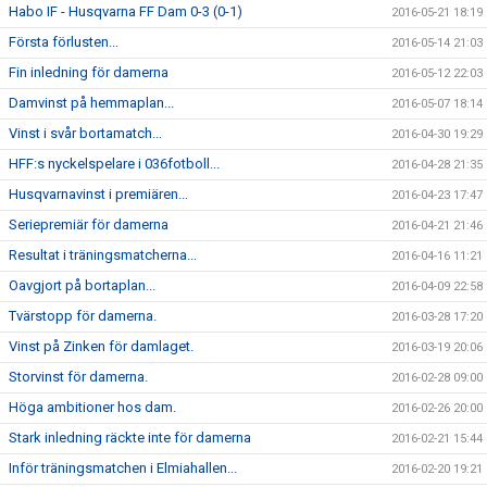
Habo IF - Husqvarna FF Dam 0-3 (0-1)
2016-05-21 18:19
Första förlusten...
2016-05-14 21:03
Fin inledning för damerna
2016-05-12 22:03
Damvinst på hemmaplan...
2016-05-07 18:14
Vinst i svår bortamatch...
2016-04-30 19:29
HFF:s nyckelspelare i 036fotboll...
2016-04-28 21:35
Husqvarnavinst i premiären...
2016-04-23 17:47
Seriepremiär för damerna
2016-04-21 21:46
Resultat i träningsmatcherna...
2016-04-16 11:21
Oavgjort på bortaplan...
2016-04-09 22:58
Tvärstopp för damerna.
2016-03-28 17:20
Vinst på Zinken för damlaget.
2016-03-19 20:06
Storvinst för damerna.
2016-02-28 09:00
Höga ambitioner hos dam.
2016-02-26 20:00
Stark inledning räckte inte för damerna
2016-02-21 15:44
Inför träningsmatchen i Elmiahallen...
2016-02-20 19:21