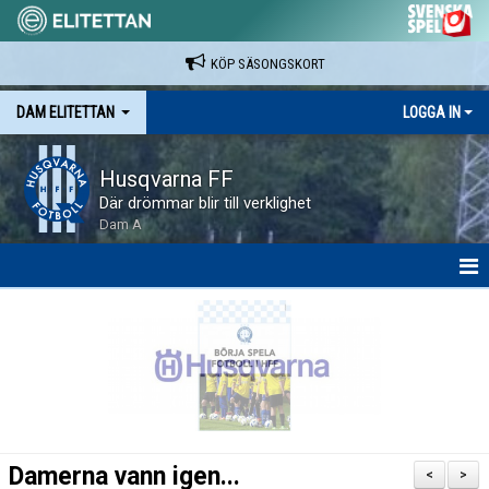
KÖP SÄSONGSKORT
DAM ELITETTAN
LOGGA IN
Husqvarna FF
Där drömmar blir till verklighet
Dam A
HEM
NYHETER
KALENDER
SPELARE & LEDARE
Damerna vann igen...
<
>