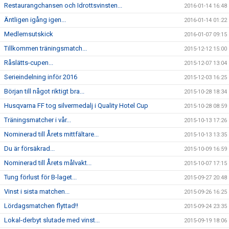
Restaurangchansen och Idrottsvinsten...
2016-01-14 16:48
Äntligen igång igen...
2016-01-14 01:22
Medlemsutskick
2016-01-07 09:15
Tillkommen träningsmatch...
2015-12-12 15:00
Råslätts-cupen...
2015-12-07 13:04
Serieindelning inför 2016
2015-12-03 16:25
Början till något riktigt bra...
2015-10-28 18:34
Husqvarna FF tog silvermedalj i Quality Hotel Cup
2015-10-28 08:59
Träningsmatcher i vår...
2015-10-13 17:26
Nominerad till Årets mittfältare...
2015-10-13 13:35
Du är försäkrad...
2015-10-09 16:59
Nominerad till Årets målvakt...
2015-10-07 17:15
Tung förlust för B-laget...
2015-09-27 20:48
Vinst i sista matchen...
2015-09-26 16:25
Lördagsmatchen flyttad!!
2015-09-24 23:35
Lokal-derbyt slutade med vinst...
2015-09-19 18:06