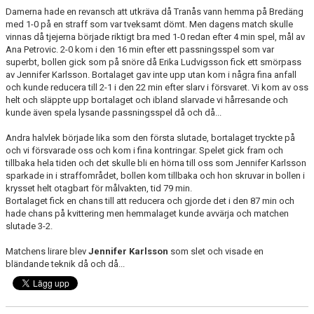
Damerna hade en revansch att utkräva då Tranås vann hemma på Bredäng
med 1-0 på en straff som var tveksamt dömt. Men dagens match skulle
vinnas då tjejerna började riktigt bra med 1-0 redan efter 4 min spel, mål av
Ana Petrovic. 2-0 kom i den 16 min efter ett passningsspel som var
superbt, bollen gick som på snöre då Erika Ludvigsson fick ett smörpass
av Jennifer Karlsson. Bortalaget gav inte upp utan kom i några fina anfall
och kunde reducera till 2-1 i den 22 min efter slarv i försvaret. Vi kom av oss
helt och släppte upp bortalaget och ibland slarvade vi hårresande och
kunde även spela lysande passningsspel då och då...
Andra halvlek började lika som den första slutade, bortalaget tryckte på
och vi försvarade oss och kom i fina kontringar. Spelet gick fram och
tillbaka hela tiden och det skulle bli en hörna till oss som Jennifer Karlsson
sparkade in i straffområdet, bollen kom tillbaka och hon skruvar in bollen i
krysset helt otagbart för målvakten, tid 79 min.
Bortalaget fick en chans till att reducera och gjorde det i den 87 min och
hade chans på kvittering men hemmalaget kunde avvärja och matchen
slutade 3-2.
Matchens lirare blev
Jennifer Karlsson
som slet och visade en
bländande teknik då och då...