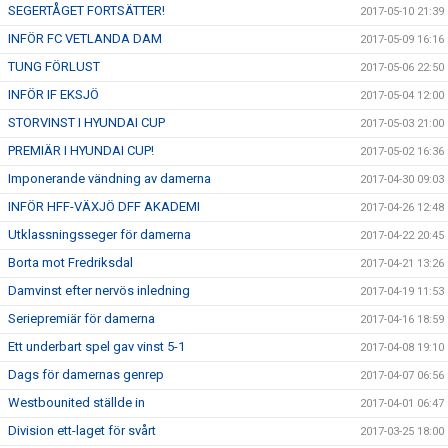
SEGERTÅGET FORTSÄTTER!
2017-05-10 21:39
INFÖR FC VETLANDA DAM
2017-05-09 16:16
TUNG FÖRLUST
2017-05-06 22:50
INFÖR IF EKSJÖ
2017-05-04 12:00
STORVINST I HYUNDAI CUP
2017-05-03 21:00
PREMIÄR I HYUNDAI CUP!
2017-05-02 16:36
Imponerande vändning av damerna
2017-04-30 09:03
INFÖR HFF-VÄXJÖ DFF AKADEMI
2017-04-26 12:48
Utklassningsseger för damerna
2017-04-22 20:45
Borta mot Fredriksdal
2017-04-21 13:26
Damvinst efter nervös inledning
2017-04-19 11:53
Seriepremiär för damerna
2017-04-16 18:59
Ett underbart spel gav vinst 5-1
2017-04-08 19:10
Dags för damernas genrep
2017-04-07 06:56
Westbounited ställde in
2017-04-01 06:47
Division ett-laget för svårt
2017-03-25 18:00