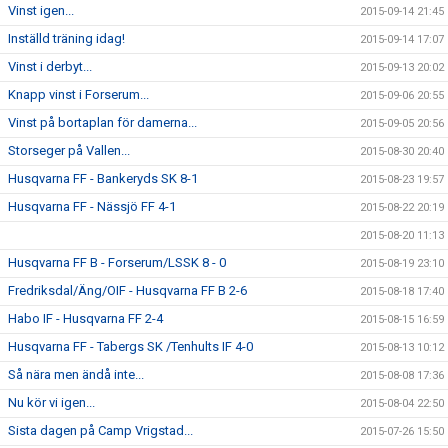
Vinst igen...
2015-09-14 21:45
Inställd träning idag!
2015-09-14 17:07
Vinst i derbyt...
2015-09-13 20:02
Knapp vinst i Forserum...
2015-09-06 20:55
Vinst på bortaplan för damerna...
2015-09-05 20:56
Storseger på Vallen...
2015-08-30 20:40
Husqvarna FF - Bankeryds SK 8-1
2015-08-23 19:57
Husqvarna FF - Nässjö FF 4-1
2015-08-22 20:19
2015-08-20 11:13
Husqvarna FF B - Forserum/LSSK 8 - 0
2015-08-19 23:10
Fredriksdal/Äng/OIF - Husqvarna FF B 2-6
2015-08-18 17:40
Habo IF - Husqvarna FF 2-4
2015-08-15 16:59
Husqvarna FF - Tabergs SK /Tenhults IF 4-0
2015-08-13 10:12
Så nära men ändå inte...
2015-08-08 17:36
Nu kör vi igen...
2015-08-04 22:50
Sista dagen på Camp Vrigstad...
2015-07-26 15:50