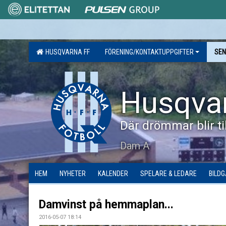
HUSQVARNA FF
FÖRENING/KONTAKTUPPGIFTER
SEN
Husqva
Där drömmar blir til
Dam A
HEM
NYHETER
KALENDER
SPELARE & LEDARE
BILDG
Damvinst på hemmaplan...
2016-05-07 18:14