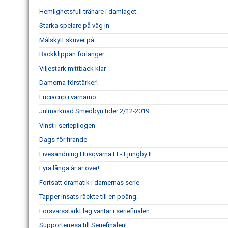
Hemlighetsfull tränare i damlaget.
Starka spelare på väg in
Målskytt skriver på
Backklippan förlänger
Viljestark mittback klar
Damerna förstärker!
Luciacup i värnamo
Julmarknad Smedbyn tider 2/12-2019
Vinst i seriepilogen
Dags för firande
Livesändning Husqvarna FF- Ljungby IF
Fyra långa år är över!
Fortsatt dramatik i damernas serie
Tapper insats räckte till en poäng.
Försvarsstarkt lag väntar i seriefinalen
Supporterresa till Seriefinalen!