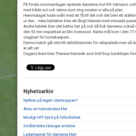
På första sommardagen spelade damerna mot IFK Värnamo och det
med både sol och värme som sög musten ur alla på plan.
Hemmalaget hade svårt med att få till det och det blev ett ställn
ur den... Hela halvleken blev ett långt lidande med missade passn
Andra halvlek blev det bättre fart på och då fick damerna också 
den 53 min insparkad av Elin Svensson. Nästa mål kom i den 77 m
otagbart för bortakeepern...
Denna match går inte till världshistorien för välspelade men så 
är allt ok!
Dagens lirare blev Therese Ramevik som höll ihop backlinjen för
Nyhetsarkiv
Nyfiken på läget i damtruppen?
Ännu en hemvändare klar
Modigt HFF bjöd på fotbollsfest
Småländska talanger ansluter
Ledarteamet för damerna klart