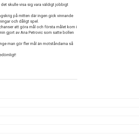
 skulle visa sig vara väldigt jobbigt
ingskrig på mitten där ingen gick vinnande
ingar och dåligt spel.
chanser att göra mål och första målet kom i
in gjort av Ana Petrovic som satte bollen
länge man gör fler mål än motståndarna så
edömligt!