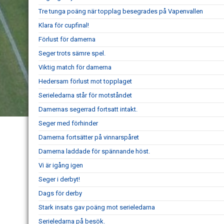
Tre tunga poäng när topplag besegrades på Vapenvallen
Klara för cupfinal!
Förlust för damerna
Seger trots sämre spel.
Viktig match för damerna
Hedersam förlust mot topplaget
Serieledarna står för motståndet
Damernas segerrad fortsatt intakt.
Seger med förhinder
Damerna fortsätter på vinnarspåret
Damerna laddade för spännande höst.
Vi är igång igen
Seger i derbyt!
Dags för derby
Stark insats gav poäng mot serieledarna
Serieledarna på besök.