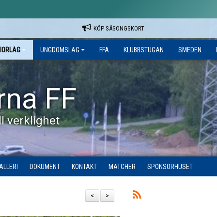
KÖP SÄSONGSKORT
IORLAG
UNGDOMSLAG
FFA
KLUBBSTUGAN
SMEDEN
rna FF
l verklighet
ALLERI
DOKUMENT
KONTAKT
MATCHER
SPONSORHUSET
<
>