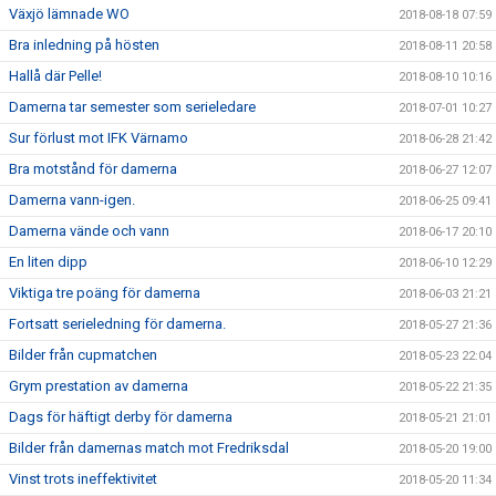
Växjö lämnade WO
2018-08-18 07:59
Bra inledning på hösten
2018-08-11 20:58
Hallå där Pelle!
2018-08-10 10:16
Damerna tar semester som serieledare
2018-07-01 10:27
Sur förlust mot IFK Värnamo
2018-06-28 21:42
Bra motstånd för damerna
2018-06-27 12:07
Damerna vann-igen.
2018-06-25 09:41
Damerna vände och vann
2018-06-17 20:10
En liten dipp
2018-06-10 12:29
Viktiga tre poäng för damerna
2018-06-03 21:21
Fortsatt serieledning för damerna.
2018-05-27 21:36
Bilder från cupmatchen
2018-05-23 22:04
Grym prestation av damerna
2018-05-22 21:35
Dags för häftigt derby för damerna
2018-05-21 21:01
Bilder från damernas match mot Fredriksdal
2018-05-20 19:00
Vinst trots ineffektivitet
2018-05-20 11:34