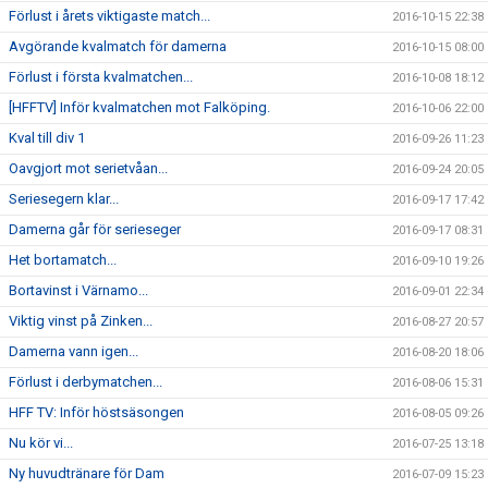
Förlust i årets viktigaste match...
2016-10-15 22:38
Avgörande kvalmatch för damerna
2016-10-15 08:00
Förlust i första kvalmatchen...
2016-10-08 18:12
[HFFTV] Inför kvalmatchen mot Falköping.
2016-10-06 22:00
Kval till div 1
2016-09-26 11:23
Oavgjort mot serietvåan...
2016-09-24 20:05
Seriesegern klar...
2016-09-17 17:42
Damerna går för serieseger
2016-09-17 08:31
Het bortamatch...
2016-09-10 19:26
Bortavinst i Värnamo...
2016-09-01 22:34
Viktig vinst på Zinken...
2016-08-27 20:57
Damerna vann igen...
2016-08-20 18:06
Förlust i derbymatchen...
2016-08-06 15:31
HFF TV: Inför höstsäsongen
2016-08-05 09:26
Nu kör vi...
2016-07-25 13:18
Ny huvudtränare för Dam
2016-07-09 15:23