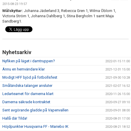
BILDGALLERI
2015-08-23 19:57
Målskyttar:
Johanna Jäderland 3, Rebecca Gren 1, Wilma Öblom 1,
DOKUMENT
Victoria Ström 1, Johanna Dahlberg 1, Stina Bergholm 1 samt Maja
Sandberg1.
KONTAKT
MATCHER
Nyhetsarkiv
SPONSORHUSET
Nyfiken på läget i damtruppen?
2022-01-15 11:00
Ännu en hemvändare klar
2021-12-31 15:00
Modigt HFF bjöd på fotbollsfest
2021-09-30 10:28
Småländska talanger ansluter
2021-02-07 16:52
Ledarteamet för damerna klart
2020-11-26 15:00
Damerna säkrade kontraktet
2020-09-27 09:10
Sent avgörande gladde på Vapenvallen
2020-09-01 08:00
Hallå där Tilda!
2020-08-31 17:00
Höjdpunkter Husqvarna FF - Mariebo IK
2020-08-21 18:52