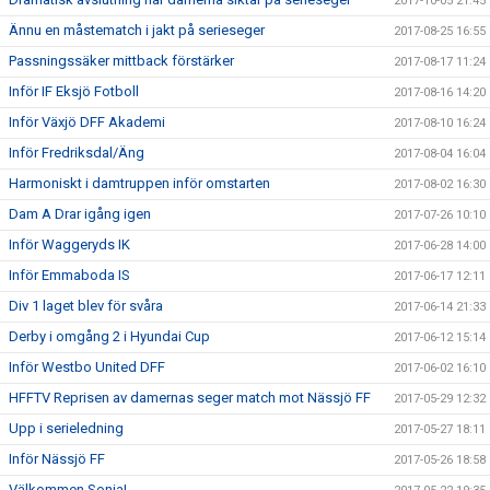
2017-10-05 21:45
Ännu en måstematch i jakt på serieseger
2017-08-25 16:55
Passningssäker mittback förstärker
2017-08-17 11:24
Inför IF Eksjö Fotboll
2017-08-16 14:20
Inför Växjö DFF Akademi
2017-08-10 16:24
Inför Fredriksdal/Äng
2017-08-04 16:04
Harmoniskt i damtruppen inför omstarten
2017-08-02 16:30
Dam A Drar igång igen
2017-07-26 10:10
Inför Waggeryds IK
2017-06-28 14:00
Inför Emmaboda IS
2017-06-17 12:11
Div 1 laget blev för svåra
2017-06-14 21:33
Derby i omgång 2 i Hyundai Cup
2017-06-12 15:14
Inför Westbo United DFF
2017-06-02 16:10
HFFTV Reprisen av damernas seger match mot Nässjö FF
2017-05-29 12:32
Upp i serieledning
2017-05-27 18:11
Inför Nässjö FF
2017-05-26 18:58
Välkommen Sonia!