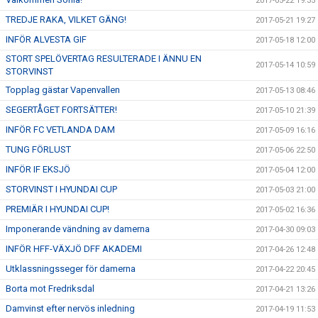
2017-05-22 19:35
TREDJE RAKA, VILKET GÄNG!
2017-05-21 19:27
INFÖR ALVESTA GIF
2017-05-18 12:00
STORT SPELÖVERTAG RESULTERADE I ÄNNU EN
2017-05-14 10:59
STORVINST
Topplag gästar Vapenvallen
2017-05-13 08:46
SEGERTÅGET FORTSÄTTER!
2017-05-10 21:39
INFÖR FC VETLANDA DAM
2017-05-09 16:16
TUNG FÖRLUST
2017-05-06 22:50
INFÖR IF EKSJÖ
2017-05-04 12:00
STORVINST I HYUNDAI CUP
2017-05-03 21:00
PREMIÄR I HYUNDAI CUP!
2017-05-02 16:36
Imponerande vändning av damerna
2017-04-30 09:03
INFÖR HFF-VÄXJÖ DFF AKADEMI
2017-04-26 12:48
Utklassningsseger för damerna
2017-04-22 20:45
Borta mot Fredriksdal
2017-04-21 13:26
Damvinst efter nervös inledning
2017-04-19 11:53