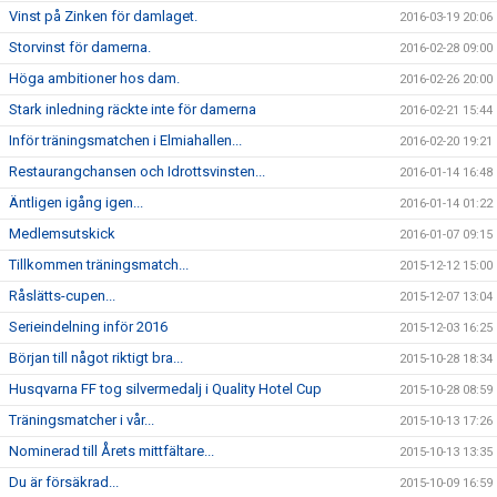
Vinst på Zinken för damlaget.
2016-03-19 20:06
Storvinst för damerna.
2016-02-28 09:00
Höga ambitioner hos dam.
2016-02-26 20:00
Stark inledning räckte inte för damerna
2016-02-21 15:44
Inför träningsmatchen i Elmiahallen...
2016-02-20 19:21
Restaurangchansen och Idrottsvinsten...
2016-01-14 16:48
Äntligen igång igen...
2016-01-14 01:22
Medlemsutskick
2016-01-07 09:15
Tillkommen träningsmatch...
2015-12-12 15:00
Råslätts-cupen...
2015-12-07 13:04
Serieindelning inför 2016
2015-12-03 16:25
Början till något riktigt bra...
2015-10-28 18:34
Husqvarna FF tog silvermedalj i Quality Hotel Cup
2015-10-28 08:59
Träningsmatcher i vår...
2015-10-13 17:26
Nominerad till Årets mittfältare...
2015-10-13 13:35
Du är försäkrad...
2015-10-09 16:59