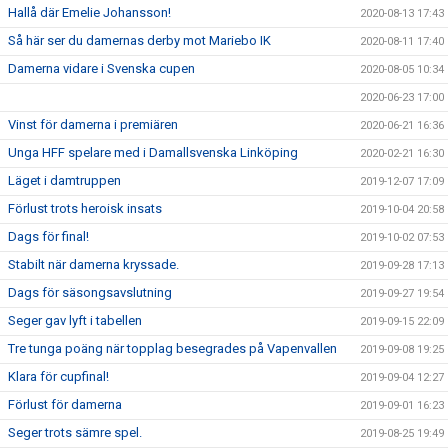
Hallå där Emelie Johansson!
2020-08-13 17:43
Så här ser du damernas derby mot Mariebo IK
2020-08-11 17:40
Damerna vidare i Svenska cupen
2020-08-05 10:34
2020-06-23 17:00
Vinst för damerna i premiären
2020-06-21 16:36
Unga HFF spelare med i Damallsvenska Linköping
2020-02-21 16:30
Läget i damtruppen
2019-12-07 17:09
Förlust trots heroisk insats
2019-10-04 20:58
Dags för final!
2019-10-02 07:53
Stabilt när damerna kryssade.
2019-09-28 17:13
Dags för säsongsavslutning
2019-09-27 19:54
Seger gav lyft i tabellen
2019-09-15 22:09
Tre tunga poäng när topplag besegrades på Vapenvallen
2019-09-08 19:25
Klara för cupfinal!
2019-09-04 12:27
Förlust för damerna
2019-09-01 16:23
Seger trots sämre spel.
2019-08-25 19:49