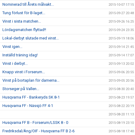
Nominerad till Årets målvakt...
2015-10-07 17:15
Tung förlust för B-laget...
2015-09-27 20:48
Vinst i sista matchen...
2015-09-26 16:25
Lördagsmatchen flyttad!!
2015-09-24 23:35
Lokal-derbyt slutade med vinst...
2015-09-19 18:06
Vinst igen...
2015-09-14 21:45
Inställd träning idag!
2015-09-14 17:07
Vinst i derbyt...
2015-09-13 20:02
Knapp vinst i Forserum...
2015-09-06 20:55
Vinst på bortaplan för damerna...
2015-09-05 20:56
Storseger på Vallen...
2015-08-30 20:40
Husqvarna FF - Bankeryds SK 8-1
2015-08-23 19:57
Husqvarna FF - Nässjö FF 4-1
2015-08-22 20:19
2015-08-20 11:13
Husqvarna FF B - Forserum/LSSK 8 - 0
2015-08-19 23:10
Fredriksdal/Äng/OIF - Husqvarna FF B 2-6
2015-08-18 17:40