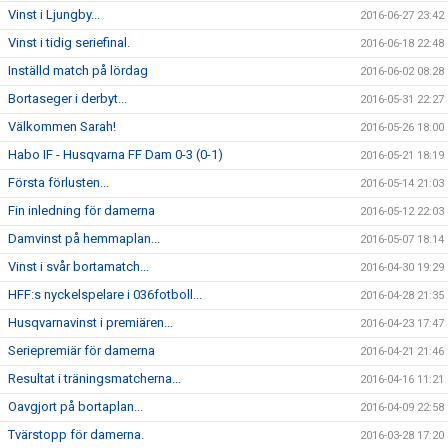
Vinst i Ljungby...
2016-06-27 23:42
Vinst i tidig seriefinal.
2016-06-18 22:48
Inställd match på lördag
2016-06-02 08:28
Bortaseger i derbyt...
2016-05-31 22:27
Välkommen Sarah!
2016-05-26 18:00
Habo IF - Husqvarna FF Dam 0-3 (0-1)
2016-05-21 18:19
Första förlusten...
2016-05-14 21:03
Fin inledning för damerna
2016-05-12 22:03
Damvinst på hemmaplan...
2016-05-07 18:14
Vinst i svår bortamatch...
2016-04-30 19:29
HFF:s nyckelspelare i 036fotboll...
2016-04-28 21:35
Husqvarnavinst i premiären...
2016-04-23 17:47
Seriepremiär för damerna
2016-04-21 21:46
Resultat i träningsmatcherna...
2016-04-16 11:21
Oavgjort på bortaplan...
2016-04-09 22:58
Tvärstopp för damerna.
2016-03-28 17:20