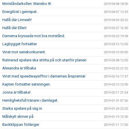
Motståndarkollen: Mariebo IK
2019-04-08 18:00
Energilöst i genrepet.
2019-04-07 12:29
Hallå där Linneah!
2019-04-03 20:52
Hallå där Ellen!
2019-03-27 16:30
Damerna kryssade mot bra motstånd.
2019-03-23 19:58
Lagbygget fortsätter
2019-03-15 12:00
Vinst mot seriekonkurrent.
2019-03-10 09:00
Rutinerad spelare ska stötta på och utanför planen
2019-03-08 12:00
Alexandra är tillbaka
2019-02-22 21:52
Vinst med speedwaysiffror i damernas årspremiär
2019-02-16 17:37
Kapten fortsätter satsningen.
2019-02-15 12:00
Jonna är tillbaka!
2019-02-11 21:54
Hemlighetsfull tränare i damlaget.
2019-01-31 07:56
Starka spelare på väg in
2019-01-24 22:02
Målskytt skriver på
2019-01-19 15:30
Backklippan förlänger
2019-01-11 17:00