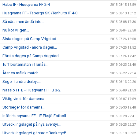
Habo IF - Husqvarna FF 2-4
2015-08-15 16:59
Husqvarna FF - Tabergs SK /Tenhults IF 4-0
2015-08-13 10:12
Så nära men ändå inte...
2015-08-08 17:36
Nu kör vi igen...
2015-08-04 22:50
Sista dagen på Camp Vrigstad...
2015-07-26 15:50
Camp Vrigstad - andra dagen...
2015-07-25 11:52
Första dagen på Camp Vrigstad...
2015-07-24 17:42
Tuff bortamatch i Tranås...
2015-06-23 21:40
Åter en målrik match...
2015-06-22 22:14
Seger i andra derbyt...
2015-06-13 20:26
Nässjö FF B - Husqvarna FF B 3-2
2015-06-09 21:53
Viktig vinst för damerna...
2015-06-07 17:59
Storseger för damerna...
2015-05-30 19:48
Inför Husqvarna FF - IF Eksjö Fotboll
2015-05-28 22:41
Utvecklingslaget på nya äventyr...
2015-05-25 22:27
Utvecklingslaget gästade Bankeryd!
2015-05-18 00:32