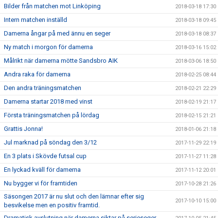
Bilder från matchen mot Linköping
2018-03-18 17:30
Intern matchen inställd
2018-03-18 09:45
Damerna ångar på med ännu en seger
2018-03-18 08:37
Ny match i morgon för damerna
2018-03-16 15:02
Målrikt när damerna mötte Sandsbro AIK
2018-03-06 18:50
Andra raka för damerna
2018-02-25 08:44
Den andra träningsmatchen
2018-02-21 22:29
Damerna startar 2018 med vinst
2018-02-19 21:17
Första träningsmatchen på lördag
2018-02-15 21:21
Grattis Jonna!
2018-01-06 21:18
Jul marknad på söndag den 3/12
2017-11-29 22:19
En 3 plats i Skövde futsal cup
2017-11-27 11:28
En lyckad kväll för damerna
2017-11-12 20:01
Nu bygger vi för framtiden
2017-10-28 21:26
Säsongen 2017 är nu slut och den lämnar efter sig
2017-10-10 15:00
besvikelse men en positiv framtid.
Dramatisk avslutning när damerna siktar på serieseger