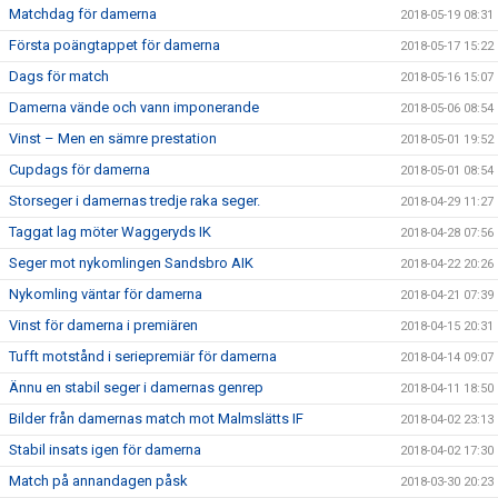
Matchdag för damerna
2018-05-19 08:31
Första poängtappet för damerna
2018-05-17 15:22
Dags för match
2018-05-16 15:07
Damerna vände och vann imponerande
2018-05-06 08:54
Vinst – Men en sämre prestation
2018-05-01 19:52
Cupdags för damerna
2018-05-01 08:54
Storseger i damernas tredje raka seger.
2018-04-29 11:27
Taggat lag möter Waggeryds IK
2018-04-28 07:56
Seger mot nykomlingen Sandsbro AIK
2018-04-22 20:26
Nykomling väntar för damerna
2018-04-21 07:39
Vinst för damerna i premiären
2018-04-15 20:31
Tufft motstånd i seriepremiär för damerna
2018-04-14 09:07
Ännu en stabil seger i damernas genrep
2018-04-11 18:50
Bilder från damernas match mot Malmslätts IF
2018-04-02 23:13
Stabil insats igen för damerna
2018-04-02 17:30
Match på annandagen påsk
2018-03-30 20:23