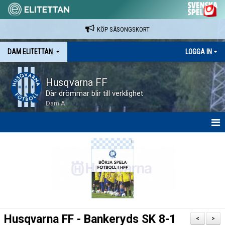
KÖP SÄSONGSKORT
DAM ELITETTAN
LOGGA IN
Husqvarna FF
Där drömmar blir till verklighet
Dam A
HEM
NYHETER
KALENDER
SPELARE & LEDARE
Husqvarna FF - Bankeryds SK 8-1
<
>