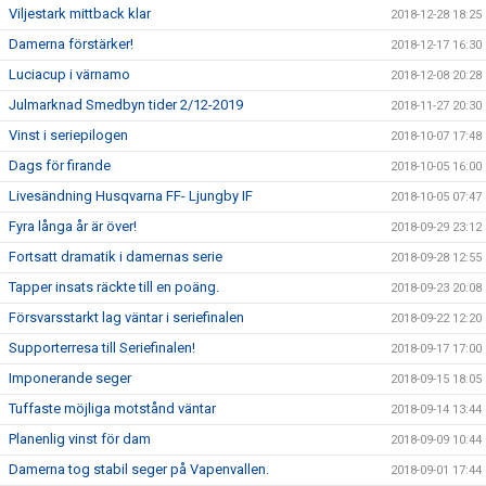
Viljestark mittback klar
2018-12-28 18:25
Damerna förstärker!
2018-12-17 16:30
Luciacup i värnamo
2018-12-08 20:28
Julmarknad Smedbyn tider 2/12-2019
2018-11-27 20:30
Vinst i seriepilogen
2018-10-07 17:48
Dags för firande
2018-10-05 16:00
Livesändning Husqvarna FF- Ljungby IF
2018-10-05 07:47
Fyra långa år är över!
2018-09-29 23:12
Fortsatt dramatik i damernas serie
2018-09-28 12:55
Tapper insats räckte till en poäng.
2018-09-23 20:08
Försvarsstarkt lag väntar i seriefinalen
2018-09-22 12:20
Supporterresa till Seriefinalen!
2018-09-17 17:00
Imponerande seger
2018-09-15 18:05
Tuffaste möjliga motstånd väntar
2018-09-14 13:44
Planenlig vinst för dam
2018-09-09 10:44
Damerna tog stabil seger på Vapenvallen.
2018-09-01 17:44