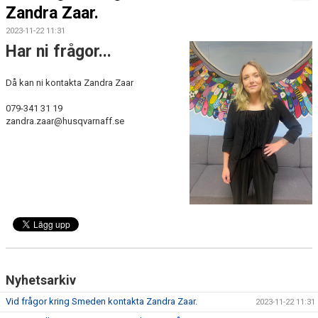
BOKNINGAR
Zandra Zaar.
2023-11-22 11:31
Har ni frågor...
Då kan ni kontakta Zandra Zaar
079-341 31 19
zandra.zaar@husqvarnaff.se
Nyhetsarkiv
Vid frågor kring Smeden kontakta Zandra Zaar.
2023-11-22 11:31