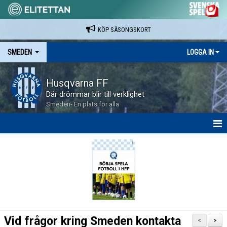
KÖP SÄSONGSKORT
SMEDEN
LOGGA IN
Husqvarna FF
Där drömmar blir till verklighet
Smeden- En plats för alla
HEM
NYHETER
BILDGALLERI
KONTAKT
Vid frågor kring Smeden kontakta
<
>