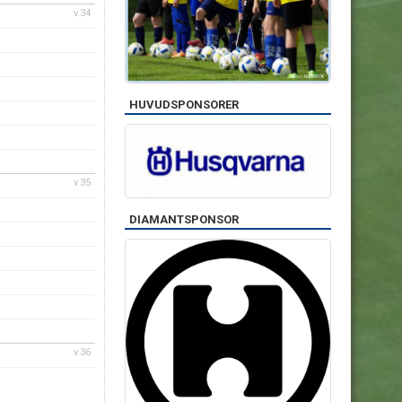
v.34
HUVUDSPONSORER
v.35
DIAMANTSPONSOR
v.36