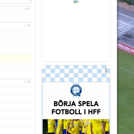
v.31
v.32
v.33