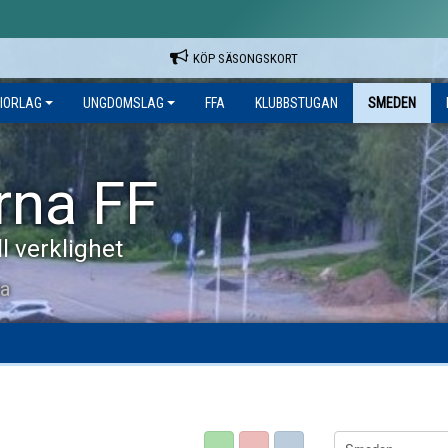
KÖP SÄSONGSKORT
IORLAG
UNGDOMSLAG
FFA
KLUBBSTUGAN
SMEDEN
rna FF
l verklighet
la