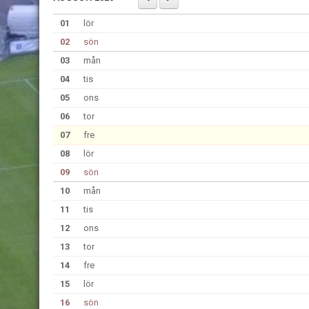
01
lör
02
sön
03
mån
04
tis
05
ons
06
tor
07
fre
08
lör
09
sön
10
mån
11
tis
12
ons
13
tor
14
fre
15
lör
16
sön