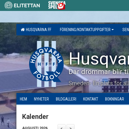
HUSQVARNA FF
FÖRENING/KONTAKTUPPGIFTER
SEN
Husqva
Där drömmar blir til
Smeden- En plats för al
HEM
NYHETER
BILDGALLERI
KONTAKT
BOKNINGAR
Kalender
AUGUSTI 2026