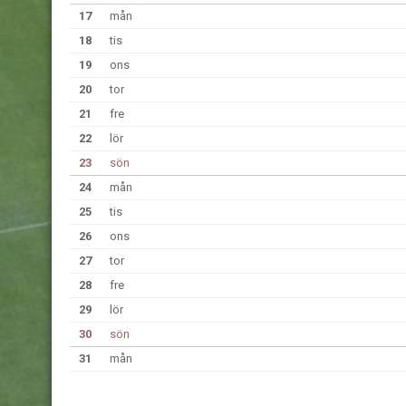
17
mån
18
tis
19
ons
20
tor
21
fre
22
lör
23
sön
24
mån
25
tis
26
ons
27
tor
28
fre
29
lör
30
sön
31
mån