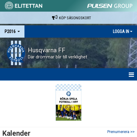
KÖP SÄSONGSKORT
P2016
LOGGA IN
Husqvarna FF
Där drömmar blir till verklighet
HEM
NYHETER
KALENDER
SPELARE & LEDARE
Kalender
Prenumerera >>