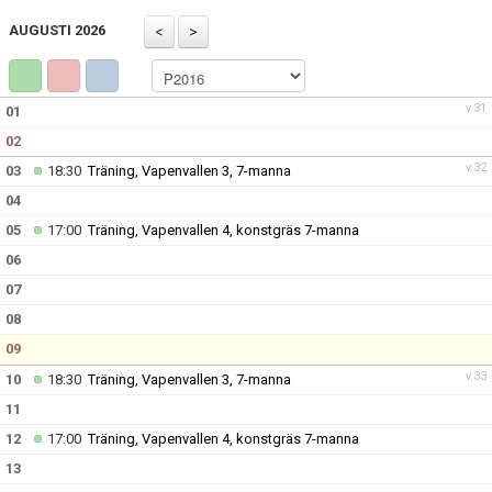
BILDGALLERI
AUGUSTI 2026
DOKUMENT
KONTAKT
v.31
01
02
v.32
03
18:30
Träning, Vapenvallen 3, 7-manna
04
05
17:00
Träning, Vapenvallen 4, konstgräs 7-manna
06
07
08
09
v.33
10
18:30
Träning, Vapenvallen 3, 7-manna
11
12
17:00
Träning, Vapenvallen 4, konstgräs 7-manna
13