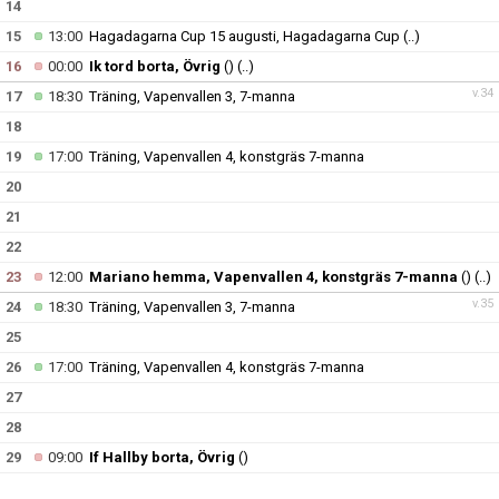
14
15
13:00
Hagadagarna Cup 15 augusti, Hagadagarna Cup
(..)
16
00:00
Ik tord borta, Övrig
()
(..)
v.34
17
18:30
Träning, Vapenvallen 3, 7-manna
18
19
17:00
Träning, Vapenvallen 4, konstgräs 7-manna
20
21
22
23
12:00
Mariano hemma, Vapenvallen 4, konstgräs 7-manna
()
(..)
v.35
24
18:30
Träning, Vapenvallen 3, 7-manna
25
26
17:00
Träning, Vapenvallen 4, konstgräs 7-manna
27
28
29
09:00
If Hallby borta, Övrig
()
30