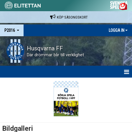
KÖP SÄSONGSKORT
P2016
LOGGA IN
Husqvarna FF
Där drömmar blir till verklighet
HEM
NYHETER
KALENDER
SPELARE & LEDARE
Bildgalleri