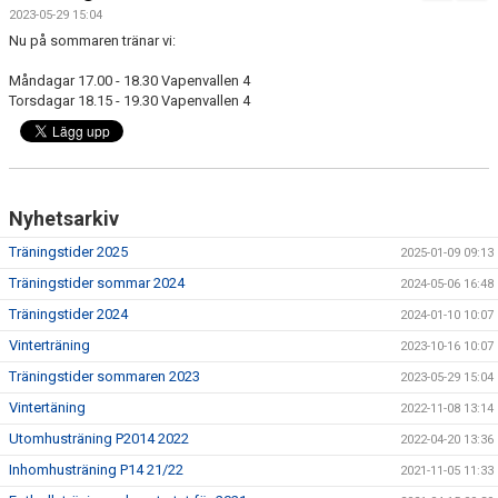
SPELARE & LEDARE
2023-05-29 15:04
Nu på sommaren tränar vi:
BILDGALLERI
Måndagar 17.00 - 18.30 Vapenvallen 4
Torsdagar 18.15 - 19.30 Vapenvallen 4
DOKUMENT
Nyhetsarkiv
Träningstider 2025
2025-01-09 09:13
Träningstider sommar 2024
2024-05-06 16:48
Träningstider 2024
2024-01-10 10:07
Vinterträning
2023-10-16 10:07
Träningstider sommaren 2023
2023-05-29 15:04
Vintertäning
2022-11-08 13:14
Utomhusträning P2014 2022
2022-04-20 13:36
Inhomhusträning P14 21/22
2021-11-05 11:33