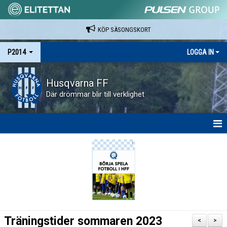
KÖP SÄSONGSKORT
P2014
LOGGA IN
Husqvarna FF
Där drömmar blir till verklighet
HEM
NYHETER
KALENDER
MATCHER
Träningstider sommaren 2023
<
>