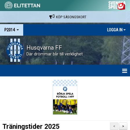
KÖP SÄSONGSKORT
P2014
LOGGA IN
Husqvarna FF
Där drömmar blir till verklighet
HEM
NYHETER
KALENDER
MATCHER
Träningstider 2025
<
>