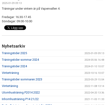
SPELARE & LEDARE
2025-01-09 09:13
Träningar under vintern är på Vapenvallen 4.
BILDGALLERI
Fredagar: 16.30-17.45
Söndagar: 09.00-10.00
DOKUMENT
Nyhetsarkiv
Träningstider 2025
2025-01-09 09:13
Träningstider sommar 2024
2024-05-06 16:48
Träningstider 2024
2024-01-10 10:07
Vinterträning
2023-10-16 10:07
Träningstider sommaren 2023
2023-05-29 15:04
Vintertäning
2022-11-08 13:14
Utomhusträning P2014 2022
2022-04-20 13:36
Inhomhusträning P14 21/22
2021-11-05 11:33