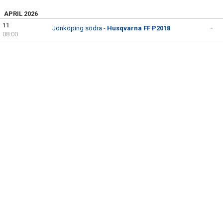
TRUPPEN
APRIL 2026
11
BILDGALLERI
Jönköping södra -
Husqvarna FF P2018
-
08:00
DOKUMENT
KONTAKT