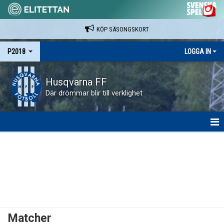
KÖP SÄSONGSKORT
P2018
LOGGA IN
Husqvarna FF
Där drömmar blir till verklighet
HEM
NYHETER
KALENDER
MATCHER
Matcher