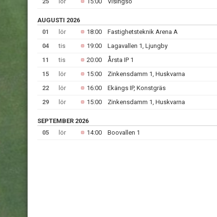
25
lör
15:00
Visingsö
AUGUSTI 2026
01
lör
18:00
Fastighetsteknik Arena A
04
tis
19:00
Lagavallen 1, Ljungby
11
tis
20:00
Årsta IP 1
15
lör
15:00
Zinkensdamm 1, Huskvarna
22
lör
16:00
Ekängs IP, Konstgräs
29
lör
15:00
Zinkensdamm 1, Huskvarna
SEPTEMBER 2026
05
lör
14:00
Boovallen 1