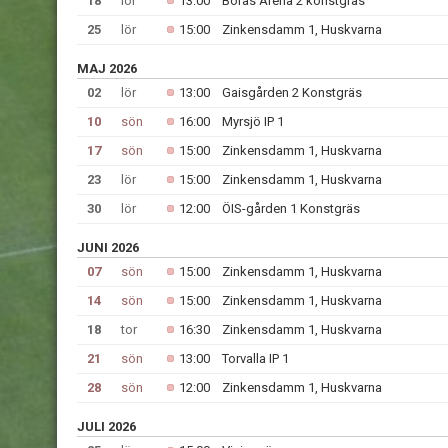
18
lör
13:00
Borås Arena 2 konstgräs
25
lör
15:00
Zinkensdamm 1, Huskvarna
MAJ 2026
02
lör
13:00
Gaisgården 2 Konstgräs
10
sön
16:00
Myrsjö IP 1
17
sön
15:00
Zinkensdamm 1, Huskvarna
23
lör
15:00
Zinkensdamm 1, Huskvarna
30
lör
12:00
ÖIS-gården 1 Konstgräs
JUNI 2026
07
sön
15:00
Zinkensdamm 1, Huskvarna
14
sön
15:00
Zinkensdamm 1, Huskvarna
18
tor
16:30
Zinkensdamm 1, Huskvarna
21
sön
13:00
Torvalla IP 1
28
sön
12:00
Zinkensdamm 1, Huskvarna
JULI 2026