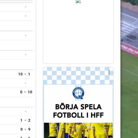
-
-
-
-
10 - 1
-
0 - 10
-
1 - 2
0 - 9