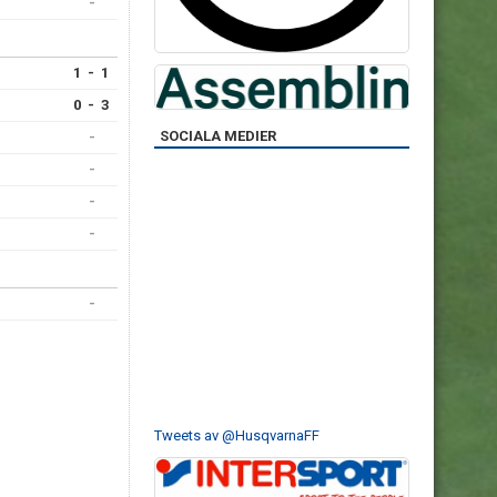
-
1 - 1
0 - 3
SOCIALA MEDIER
-
-
-
-
-
Tweets av @HusqvarnaFF