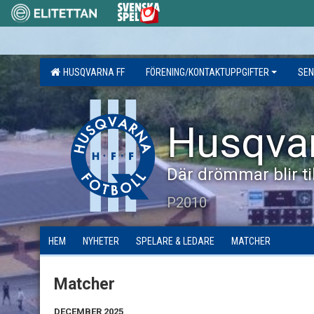
HUSQVARNA FF
FÖRENING/KONTAKTUPPGIFTER
SEN
Husqva
Där drömmar blir til
P2010
HEM
NYHETER
SPELARE & LEDARE
MATCHER
Matcher
DECEMBER 2025