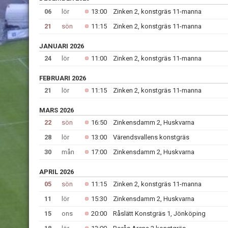
06
lör
13:00
Zinken 2, konstgräs 11-manna
21
sön
11:15
Zinken 2, konstgräs 11-manna
JANUARI 2026
24
lör
11:00
Zinken 2, konstgräs 11-manna
FEBRUARI 2026
21
lör
11:15
Zinken 2, konstgräs 11-manna
MARS 2026
22
sön
16:50
Zinkensdamm 2, Huskvarna
28
lör
13:00
Värendsvallens konstgräs
30
mån
17:00
Zinkensdamm 2, Huskvarna
APRIL 2026
05
sön
11:15
Zinken 2, konstgräs 11-manna
11
lör
15:30
Zinkensdamm 2, Huskvarna
15
ons
20:00
Råslätt Konstgräs 1, Jönköping