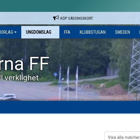
KÖP SÄSONGSKORT
IORLAG
UNGDOMSLAG
FFA
KLUBBSTUGAN
SMEDEN
rna FF
l verklighet