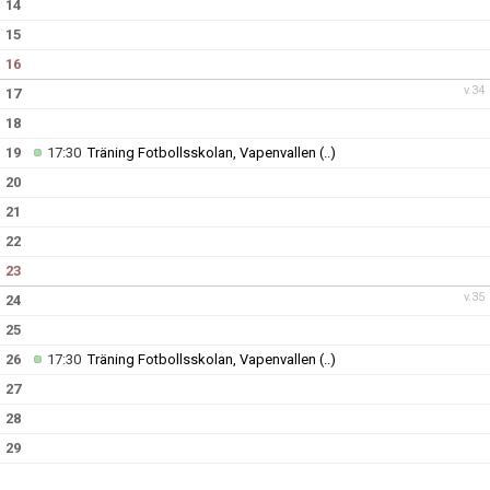
14
15
16
v.34
17
18
19
17:30
Träning Fotbollsskolan, Vapenvallen
(..)
20
21
22
23
v.35
24
25
26
17:30
Träning Fotbollsskolan, Vapenvallen
(..)
27
28
29
30