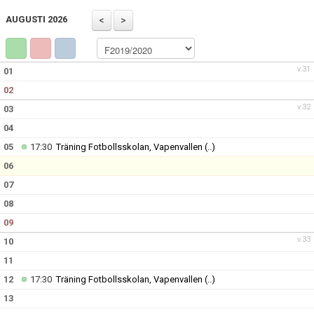
TRUPPEN
AUGUSTI 2026
BILDGALLERI
DOKUMENT
v.31
01
02
KONTAKT
v.32
03
04
05
17:30
Träning Fotbollsskolan, Vapenvallen
(..)
06
07
08
09
v.33
10
11
12
17:30
Träning Fotbollsskolan, Vapenvallen
(..)
13