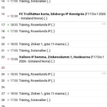
14
17:00
Träning, Sotarvallen
(..)
15
16
FC Trollhättan borta, Edsborgs IP Konstgräs
(F17 Div.1 2026
12:00
- Götaland Norra)
(..)
v.34
17
18:30
Träning, Rosenlunds IP
(..)
18
17:00
Träning, Rosenlunds IP
(..)
19
20
18:00
Träning, Zinken 1, gräs 11-manna
(..)
21
17:00
Träning, Sotarvallen
(..)
22
Vallens IF hemma, Zinkensdamm 1, Huskvarna
(F17 Div.1
15:00
2026 - Götaland Norra)
(..)
23
v.35
24
18:30
Träning, Rosenlunds IP
(..)
25
17:00
Träning, Rosenlunds IP
(..)
26
27
18:00
Träning, Zinken 1, gräs 11-manna
(..)
28
17:00
Träning, Sotarvallen
(..)
29