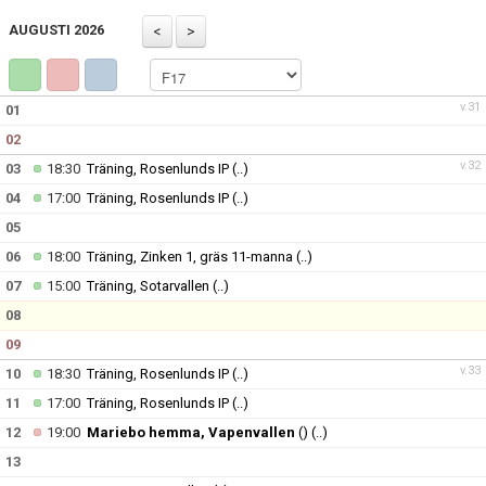
TRUPPEN
AUGUSTI 2026
BILDGALLERI
DOKUMENT
v.31
01
02
KONTAKT
v.32
03
18:30
Träning, Rosenlunds IP
(..)
04
17:00
Träning, Rosenlunds IP
(..)
05
06
18:00
Träning, Zinken 1, gräs 11-manna
(..)
07
15:00
Träning, Sotarvallen
(..)
08
09
v.33
10
18:30
Träning, Rosenlunds IP
(..)
11
17:00
Träning, Rosenlunds IP
(..)
12
19:00
Mariebo hemma, Vapenvallen
()
(..)
13