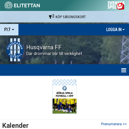
KÖP SÄSONGSKORT
F17
LOGGA IN
Husqvarna FF
Där drömmar blir till verklighet
HEM
NYHETER
KALENDER
MATCHER
Kalender
Prenumerera >>