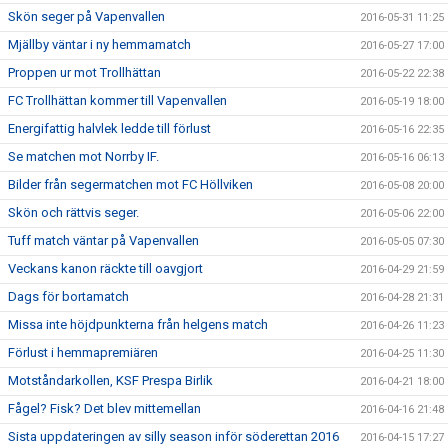
Skön seger på Vapenvallen
2016-05-31 11:25
Mjällby väntar i ny hemmamatch
2016-05-27 17:00
Proppen ur mot Trollhättan
2016-05-22 22:38
FC Trollhättan kommer till Vapenvallen
2016-05-19 18:00
Energifattig halvlek ledde till förlust
2016-05-16 22:35
Se matchen mot Norrby IF.
2016-05-16 06:13
Bilder från segermatchen mot FC Höllviken
2016-05-08 20:00
Skön och rättvis seger.
2016-05-06 22:00
Tuff match väntar på Vapenvallen
2016-05-05 07:30
Veckans kanon räckte till oavgjort
2016-04-29 21:59
Dags för bortamatch
2016-04-28 21:31
Missa inte höjdpunkterna från helgens match
2016-04-26 11:23
Förlust i hemmapremiären
2016-04-25 11:30
Motståndarkollen, KSF Prespa Birlik
2016-04-21 18:00
Fågel? Fisk? Det blev mittemellan
2016-04-16 21:48
Sista uppdateringen av silly season inför söderettan 2016
2016-04-15 17:27