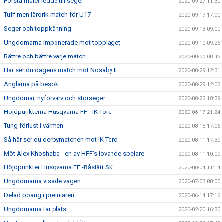
Första målet ledde till seger
2020-09-27 11:30
Tuff men lärorik match för U17
2020-09-17 17:00
Seger och toppkänning
2020-09-13 09:00
Ungdomarna imponerade mot topplaget
2020-09-10 09:26
Bättre och bättre varje match
2020-08-30 08:45
Här ser du dagens match mot Nosaby IF
2020-08-29 12:31
Änglarna på besök
2020-08-29 12:03
Ungdomar, nyförvärv och storseger
2020-08-23 18:39
Höjdpunkterna Husqvarna FF - IK Tord
2020-08-17 21:24
Tung förlust i värmen
2020-08-15 17:06
Så här ser du derbymatchen mot IK Tord
2020-08-11 17:30
Möt Alex Khoshaba - en av HFF’s lovande spelare
2020-08-11 10:00
Höjdpunkter Husqvarna FF -Råslätt SK
2020-08-04 11:14
Ungdomarna visade vägen
2020-07-03 08:00
Delad poäng i premiären
2020-06-14 17:16
Ungdomarna tar plats
2020-02-20 16:30