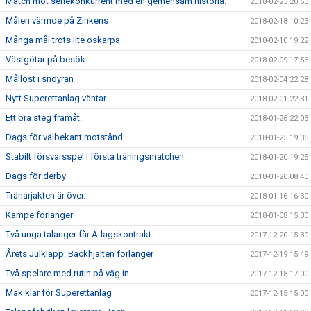
Match mot seriekonkurrent med en gemensam historia.
2018-02-23 20:53
Målen värmde på Zinkens
2018-02-18 10:23
Många mål trots lite oskärpa
2018-02-10 19:22
Västgötar på besök
2018-02-09 17:56
Mållöst i snöyran
2018-02-04 22:28
Nytt Superettanlag väntar
2018-02-01 22:31
Ett bra steg framåt.
2018-01-26 22:03
Dags för välbekant motstånd
2018-01-25 19:35
Stabilt försvarsspel i första träningsmatchen
2018-01-20 19:25
Dags för derby
2018-01-20 08:40
Tränarjakten är över.
2018-01-16 16:30
Kämpe förlänger
2018-01-08 15:30
Två unga talanger får A-lagskontrakt
2017-12-20 15:30
Årets Julklapp: Backhjälten förlänger
2017-12-19 15:49
Två spelare med rutin på väg in
2017-12-18 17:00
Mak klar för Superettanlag
2017-12-15 15:00