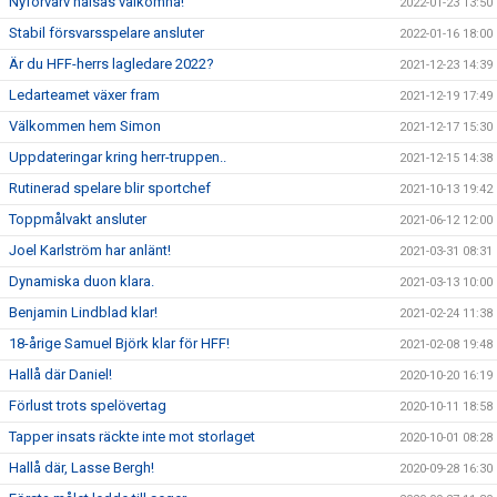
Nyförvärv hälsas välkomna!
2022-01-23 13:50
Stabil försvarsspelare ansluter
2022-01-16 18:00
Är du HFF-herrs lagledare 2022?
2021-12-23 14:39
Ledarteamet växer fram
2021-12-19 17:49
Välkommen hem Simon
2021-12-17 15:30
Uppdateringar kring herr-truppen..
2021-12-15 14:38
Rutinerad spelare blir sportchef
2021-10-13 19:42
Toppmålvakt ansluter
2021-06-12 12:00
Joel Karlström har anlänt!
2021-03-31 08:31
Dynamiska duon klara.
2021-03-13 10:00
Benjamin Lindblad klar!
2021-02-24 11:38
18-årige Samuel Björk klar för HFF!
2021-02-08 19:48
Hallå där Daniel!
2020-10-20 16:19
Förlust trots spelövertag
2020-10-11 18:58
Tapper insats räckte inte mot storlaget
2020-10-01 08:28
Hallå där, Lasse Bergh!
2020-09-28 16:30