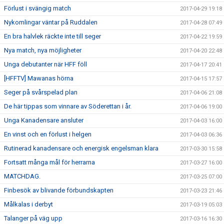
Förlust i svängig match
2017-04-29 19:18
Nykomlingar väntar på Ruddalen
2017-04-28 07:49
En bra halvlek räckte inte till seger
2017-04-22 19:59
Nya match, nya möjligheter
2017-04-20 22:48
Unga debutanter när HFF föll
2017-04-17 20:41
[HFFTV] Mawanas hörna
2017-04-15 17:57
Seger på svårspelad plan
2017-04-06 21:08
De här tippas som vinnare av Söderettan i år.
2017-04-06 19:00
Unga Kanadensare ansluter
2017-04-03 16:00
En vinst och en förlust i helgen
2017-04-03 06:36
Rutinerad kanadensare och energisk engelsman klara
2017-03-30 15:58
Fortsatt många mål för herrarna
2017-03-27 16:00
MATCHDAG.
2017-03-25 07:00
Finbesök av blivande förbundskapten
2017-03-23 21:46
Målkalas i derbyt
2017-03-19 05:03
Talanger på väg upp
2017-03-16 16:30