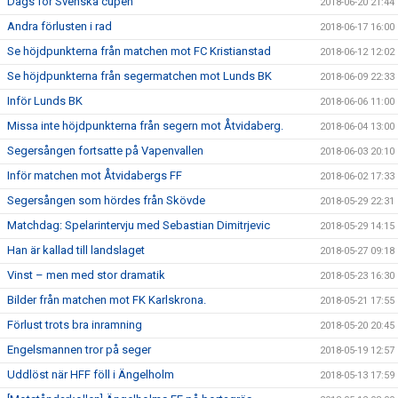
Dags för Svenska cupen
2018-06-20 21:44
Andra förlusten i rad
2018-06-17 16:00
Se höjdpunkterna från matchen mot FC Kristianstad
2018-06-12 12:02
Se höjdpunkterna från segermatchen mot Lunds BK
2018-06-09 22:33
Inför Lunds BK
2018-06-06 11:00
Missa inte höjdpunkterna från segern mot Åtvidaberg.
2018-06-04 13:00
Segersången fortsatte på Vapenvallen
2018-06-03 20:10
Inför matchen mot Åtvidabergs FF
2018-06-02 17:33
Segersången som hördes från Skövde
2018-05-29 22:31
Matchdag: Spelarintervju med Sebastian Dimitrjevic
2018-05-29 14:15
Han är kallad till landslaget
2018-05-27 09:18
Vinst – men med stor dramatik
2018-05-23 16:30
Bilder från matchen mot FK Karlskrona.
2018-05-21 17:55
Förlust trots bra inramning
2018-05-20 20:45
Engelsmannen tror på seger
2018-05-19 12:57
Uddlöst när HFF föll i Ängelholm
2018-05-13 17:59