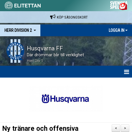
KÖP SÄSONGSKORT
HERR DIVISION 2
LOGGA IN
Husqvarna FF
Där drömmar blir till verklighet
Herr Div 1
HEM
NYHETER
KALENDER
SPELARE & LEDARE
Ny tränare och offensiva
<
>