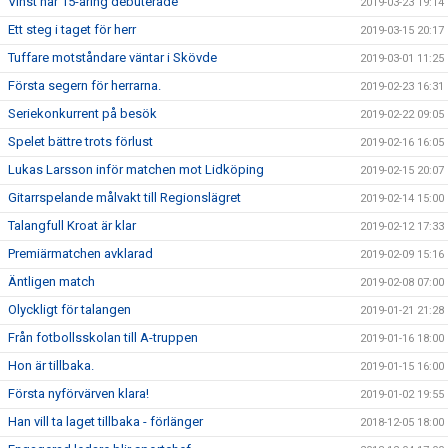
Vinst när 15-åring debuterade
2019-03-23 19:14
Ett steg i taget för herr
2019-03-15 20:17
Tuffare motståndare väntar i Skövde
2019-03-01 11:25
Första segern för herrarna.
2019-02-23 16:31
Seriekonkurrent på besök
2019-02-22 09:05
Spelet bättre trots förlust
2019-02-16 16:05
Lukas Larsson inför matchen mot Lidköping
2019-02-15 20:07
Gitarrspelande målvakt till Regionslägret
2019-02-14 15:00
Talangfull Kroat är klar
2019-02-12 17:33
Premiärmatchen avklarad
2019-02-09 15:16
Äntligen match
2019-02-08 07:00
Olyckligt för talangen
2019-01-21 21:28
Från fotbollsskolan till A-truppen
2019-01-16 18:00
Hon är tillbaka.
2019-01-15 16:00
Första nyförvärven klara!
2019-01-02 19:55
Han vill ta laget tillbaka - förlänger
2018-12-05 18:00