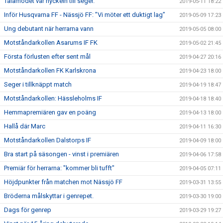
Tålamodet var nyckeln till seger.
2019-05-11 18:22
Inför Husqvarna FF - Nässjö FF: ”Vi möter ett duktigt lag”
2019-05-09 17:23
Ung debutant när herrarna vann
2019-05-05 08:00
Motståndarkollen Asarums IF FK
2019-05-02 21:45
Första förlusten efter sent mål
2019-04-27 20:16
Motståndarkollen FK Karlskrona
2019-04-23 18:00
Seger i tillknäppt match
2019-04-19 18:47
Motståndarkollen: Hässleholms IF
2019-04-18 18:40
Hemmapremiären gav en poäng
2019-04-13 18:00
Hallå där Marc
2019-04-11 16:30
Motståndarkollen Dalstorps IF
2019-04-09 18:00
Bra start på säsongen - vinst i premiären
2019-04-06 17:58
Premiär för herrarna: "kommer bli tufft"
2019-04-05 07:11
Höjdpunkter från matchen mot Nässjö FF
2019-03-31 13:55
Bröderna målskyttar i genrepet.
2019-03-30 19:00
Dags för genrep
2019-03-29 19:27