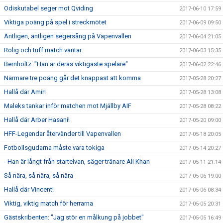
Odiskutabel seger mot Qviding
2017-06-10 17:59
Viktiga poäng på spel i streckmötet
2017-06-09 09:50
Äntligen, äntligen segersång på Vapenvallen
2017-06-04 21:05
Rolig och tuff match väntar
2017-06-03 15:35
Bernholtz: "Han är deras viktigaste spelare"
2017-06-02 22:46
Närmare tre poäng går det knappast att komma
2017-05-28 20:27
Hallå där Amir!
2017-05-28 13:08
Maleks tankar inför matchen mot Mjällby AIF
2017-05-28 08:22
Hallå där Arber Hasani!
2017-05-20 09:00
HFF-Legendar återvänder till Vapenvallen
2017-05-18 20:05
Fotbollsgudarna måste vara tokiga
2017-05-14 20:27
- Han är långt från startelvan, säger tränare Ali Khan
2017-05-11 21:14
Så nära, så nära, så nära
2017-05-06 19:00
Hallå där Vincent!
2017-05-06 08:34
Viktig, viktig match för herrarna
2017-05-05 20:31
Gästskribenten: "Jag stör en målkung på jobbet"
2017-05-05 16:49