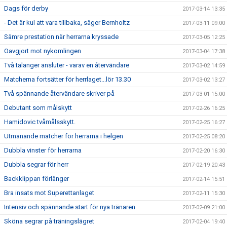
Dags för derby
2017-03-14 13:35
- Det är kul att vara tillbaka, säger Bernholtz
2017-03-11 09:00
Sämre prestation när herrarna kryssade
2017-03-05 12:25
Oavgjort mot nykomlingen
2017-03-04 17:38
Två talanger ansluter - varav en återvändare
2017-03-02 14:59
Matcherna fortsätter för herrlaget...lör 13.30
2017-03-02 13:27
Två spännande återvändare skriver på
2017-03-01 15:00
Debutant som målskytt
2017-02-26 16:25
Hamidovic tvåmålsskytt.
2017-02-25 16:27
Utmanande matcher för herrarna i helgen
2017-02-25 08:20
Dubbla vinster för herrarna
2017-02-20 16:30
Dubbla segrar för herr
2017-02-19 20:43
Backklippan förlänger
2017-02-14 15:51
Bra insats mot Superettanlaget
2017-02-11 15:30
Intensiv och spännande start för nya tränaren
2017-02-09 21:00
Sköna segrar på träningslägret
2017-02-04 19:40