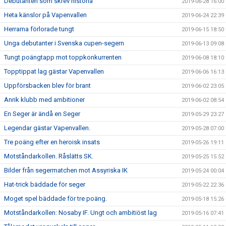
Debutanten som skrev historia
2019-06-28 16:00
Heta känslor på Vapenvallen
2019-06-24 22:39
Herrarna förlorade tungt
2019-06-15 18:50
Unga debutanter i Svenska cupen-segern
2019-06-13 09:08
Tungt poängtapp mot toppkonkurrenten
2019-06-08 18:10
Topptippat lag gästar Vapenvallen
2019-06-06 16:13
Uppförsbacken blev för brant
2019-06-02 23:05
Anrik klubb med ambitioner
2019-06-02 08:54
En Seger är ändå en Seger
2019-05-29 23:27
Legendar gästar Vapenvallen.
2019-05-28 07:00
Tre poäng efter en heroisk insats
2019-05-26 19:11
Motståndarkollen. Råslätts SK.
2019-05-25 15:52
Bilder från segermatchen mot Assyriska IK
2019-05-24 00:04
Hat-trick bäddade för seger
2019-05-22 22:36
Moget spel bäddade för tre poäng.
2019-05-18 15:26
Motståndarkollen: Nosaby IF. Ungt och ambitiöst lag
2019-05-16 07:41