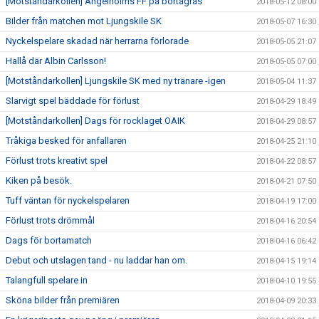
[Motståndarkollen] Ängelholms FF på bortagräs
2018-05-12 08:00
Bilder från matchen mot Ljungskile SK
2018-05-07 16:30
Nyckelspelare skadad när herrarna förlorade
2018-05-05 21:07
Hallå där Albin Carlsson!
2018-05-05 07:00
[Motståndarkollen] Ljungskile SK med ny tränare -igen
2018-05-04 11:37
Slarvigt spel bäddade för förlust
2018-04-29 18:49
[Motståndarkollen] Dags för rocklaget OAIK
2018-04-29 08:57
Tråkiga besked för anfallaren
2018-04-25 21:10
Förlust trots kreativt spel
2018-04-22 08:57
Kiken på besök.
2018-04-21 07:50
Tuff väntan för nyckelspelaren
2018-04-19 17:00
Förlust trots drömmål
2018-04-16 20:54
Dags för bortamatch
2018-04-16 06:42
Debut och utslagen tand - nu laddar han om.
2018-04-15 19:14
Talangfull spelare in
2018-04-10 19:55
Sköna bilder från premiären
2018-04-09 20:33