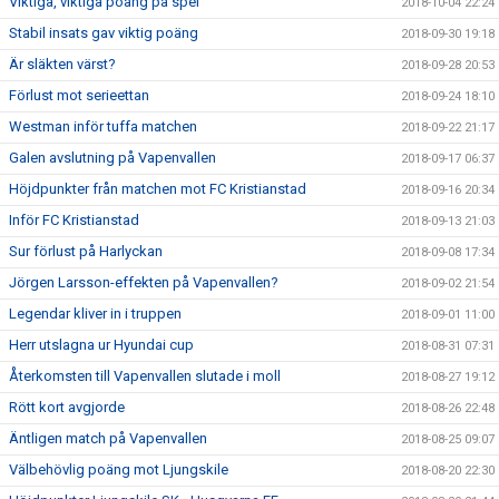
Viktiga, viktiga poäng på spel
2018-10-04 22:24
Stabil insats gav viktig poäng
2018-09-30 19:18
Är släkten värst?
2018-09-28 20:53
Förlust mot serieettan
2018-09-24 18:10
Westman inför tuffa matchen
2018-09-22 21:17
Galen avslutning på Vapenvallen
2018-09-17 06:37
Höjdpunkter från matchen mot FC Kristianstad
2018-09-16 20:34
Inför FC Kristianstad
2018-09-13 21:03
Sur förlust på Harlyckan
2018-09-08 17:34
Jörgen Larsson-effekten på Vapenvallen?
2018-09-02 21:54
Legendar kliver in i truppen
2018-09-01 11:00
Herr utslagna ur Hyundai cup
2018-08-31 07:31
Återkomsten till Vapenvallen slutade i moll
2018-08-27 19:12
Rött kort avgjorde
2018-08-26 22:48
Äntligen match på Vapenvallen
2018-08-25 09:07
Välbehövlig poäng mot Ljungskile
2018-08-20 22:30