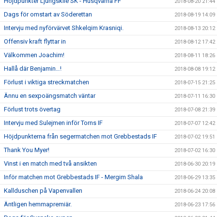
Höjdpunkter Ljungskile SK - Husqvarna FF
2018-08-20 21:44
Dags för omstart av Söderettan
2018-08-19 14:09
Intervju med nyförvärvet Shkelqim Krasniqi.
2018-08-13 20:12
Offensiv kraft flyttar in
2018-08-12 17:42
Välkommen Joachim!
2018-08-11 18:26
Hallå där Benjamin…!
2018-08-08 19:12
Förlust i viktiga streckmatchen
2018-07-15 21:25
Ännu en sexpoängsmatch väntar
2018-07-11 16:30
Förlust trots övertag
2018-07-08 21:39
Intervju med Sulejmen inför Torns IF
2018-07-07 12:42
Höjdpunkterna från segermatchen mot Grebbestads IF
2018-07-02 19:51
Thank You Myer!
2018-07-02 16:30
Vinst i en match med två ansikten
2018-06-30 20:19
Inför matchen mot Grebbestads IF - Mergim Shala
2018-06-29 13:35
Kallduschen på Vapenvallen
2018-06-24 20:08
Äntligen hemmapremiär.
2018-06-23 17:56