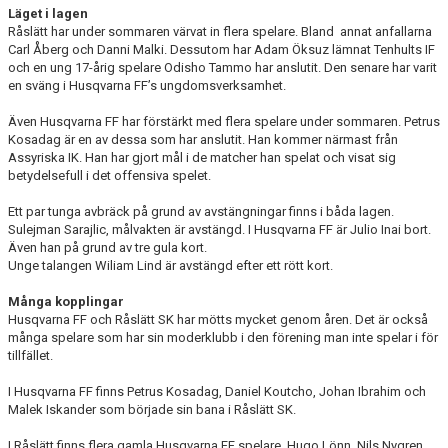
Läget i lagen
Råslätt har under sommaren värvat in flera spelare. Bland annat anfallarna
Carl Åberg och Danni Malki. Dessutom har Adam Öksuz lämnat Tenhults IF
och en ung 17-årig spelare Odisho Tammo har anslutit. Den senare har varit
en sväng i Husqvarna FF’s ungdomsverksamhet.
Även Husqvarna FF har förstärkt med flera spelare under sommaren. Petrus
Kosadag är en av dessa som har anslutit. Han kommer närmast från
Assyriska IK. Han har gjort mål i de matcher han spelat och visat sig
betydelsefull i det offensiva spelet.
Ett par tunga avbräck på grund av avstängningar finns i båda lagen.
Sulejman Sarajlic, målvakten är avstängd. I Husqvarna FF är Julio Inai bort.
Även han på grund av tre gula kort.
Unge talangen Wiliam Lind är avstängd efter ett rött kort.
Många kopplingar
Husqvarna FF och Råslätt SK har mötts mycket genom åren. Det är också
många spelare som har sin moderklubb i den förening man inte spelar i för
tillfället.
I Husqvarna FF finns Petrus Kosadag, Daniel Koutcho, Johan Ibrahim och
Malek Iskander som började sin bana i Råslätt SK.
I Råslätt finns flera gamla Husqvarna FF spelare, Hugo Lönn, Nils Nygren,