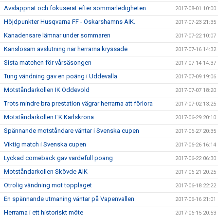
Avslappnat och fokuserat efter sommarledigheten
2017-08-01 10:00
Höjdpunkter Husqvarna FF - Oskarshamns AIK.
2017-07-23 21:35
Kanadensare lämnar under sommaren
2017-07-22 10:07
Känslosam avslutning när herrarna kryssade
2017-07-16 14:32
Sista matchen för vårsäsongen
2017-07-14 14:37
Tung vändning gav en poäng i Uddevalla
2017-07-09 19:06
Motståndarkollen IK Oddevold
2017-07-07 18:20
Trots mindre bra prestation vägrar herrarna att förlora
2017-07-02 13:25
Motståndarkollen FK Karlskrona
2017-06-29 20:10
Spännande motståndare väntar i Svenska cupen
2017-06-27 20:35
Viktig match i Svenska cupen
2017-06-26 16:14
Lyckad comeback gav värdefull poäng
2017-06-22 06:30
Motståndarkollen Skövde AIK
2017-06-21 20:25
Otrolig vändning mot topplaget
2017-06-18 22:22
En spännande utmaning väntar på Vapenvallen
2017-06-16 21:01
Herrarna i ett historiskt möte
2017-06-15 20:53