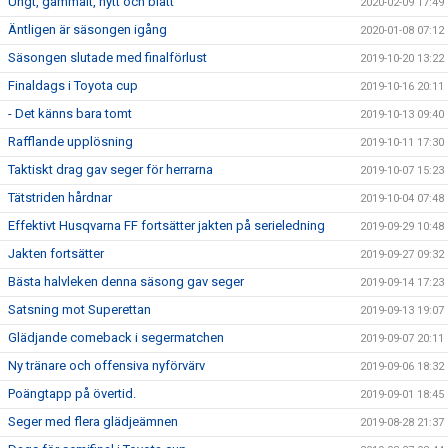
Ungt, gammalt, nytt och blått
2020-02-09 17:49
Äntligen är säsongen igång
2020-01-08 07:12
Säsongen slutade med finalförlust
2019-10-20 13:22
Finaldags i Toyota cup
2019-10-16 20:11
- Det känns bara tomt
2019-10-13 09:40
Rafflande upplösning
2019-10-11 17:30
Taktiskt drag gav seger för herrarna
2019-10-07 15:23
Tätstriden hårdnar
2019-10-04 07:48
Effektivt Husqvarna FF fortsätter jakten på serieledning
2019-09-29 10:48
Jakten fortsätter
2019-09-27 09:32
Bästa halvleken denna säsong gav seger
2019-09-14 17:23
Satsning mot Superettan
2019-09-13 19:07
Glädjande comeback i segermatchen
2019-09-07 20:11
Ny tränare och offensiva nyförvärv
2019-09-06 18:32
Poängtapp på övertid.
2019-09-01 18:45
Seger med flera glädjeämnen
2019-08-28 21:37