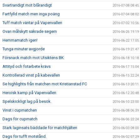
Svartrandigt mot blårandigt
2016-07-08 08:45
Fartfylld match men inga poäng
2016-07-04 08:02
Tuff match väntar på Vapenvallen
2016-07-02 10:56
Ovan målskytt säkrade segern
2016-06-26 19:19
Hemmamatch igen!
2016-06-22 17:05
Tunga minuter avgjorde
2016-06-19 21:47
Försnack match mot Utsiktens BK
2016-06-18 10:18
Attityd och fotarbete krävs
2016-06-17 15:04
Kontrollerad vinst på kabevallen
2016-06-15 22:24
Se highlights från matchen mot Kristianstad FC
2016-06-13 20:11
Heroisk kamp på Vapenvallen
2016-06-12 20:48
Spelskickligt lag på besök.
2016-06-10 23:00
Vinst i cupmatchen
2016-06-08 06:39
Dags för cupmatch
2016-06-06 22:24
Stark laginsats bäddade för matchhjälten
2016-06-03 08:00
Dags för tufft motstånd.
2016-06-02 07:29