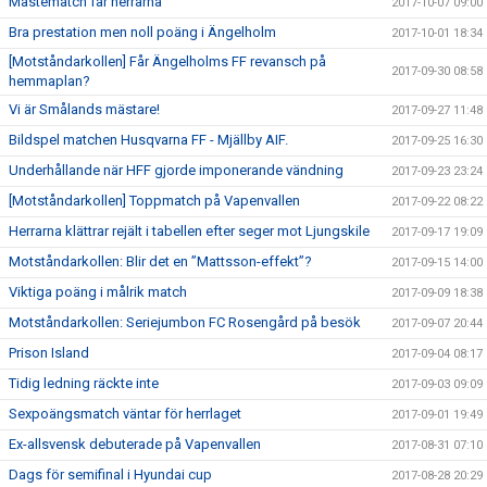
Måstematch får herrarna
2017-10-07 09:00
Bra prestation men noll poäng i Ängelholm
2017-10-01 18:34
[Motståndarkollen] Får Ängelholms FF revansch på
2017-09-30 08:58
hemmaplan?
Vi är Smålands mästare!
2017-09-27 11:48
Bildspel matchen Husqvarna FF - Mjällby AIF.
2017-09-25 16:30
Underhållande när HFF gjorde imponerande vändning
2017-09-23 23:24
[Motståndarkollen] Toppmatch på Vapenvallen
2017-09-22 08:22
Herrarna klättrar rejält i tabellen efter seger mot Ljungskile
2017-09-17 19:09
Motståndarkollen: Blir det en ”Mattsson-effekt”?
2017-09-15 14:00
Viktiga poäng i målrik match
2017-09-09 18:38
Motståndarkollen: Seriejumbon FC Rosengård på besök
2017-09-07 20:44
Prison Island
2017-09-04 08:17
Tidig ledning räckte inte
2017-09-03 09:09
Sexpoängsmatch väntar för herrlaget
2017-09-01 19:49
Ex-allsvensk debuterade på Vapenvallen
2017-08-31 07:10
Dags för semifinal i Hyundai cup
2017-08-28 20:29