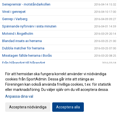
Seriepremiär - motståndarkollen
2016-04-14 15:32
Vinst i genrepet
2016-04-10 17:00
Genrep i Varberg
2016-04-09 09:27
Spännande nyförvärv i sista minuten
2016-04-01 14:59
Motvind i Ängelholm
2016-03-29 20:14
Blandad insats av herrarna
2016-03-25 21:00
Dubbla matcher för herrarna
2016-03-25 07:00
Misstagen fällde herrarna i Borås
2016-03-20 08:25
Från blårandigt till blårandigt
2016-03-18
Tuff mittfältare tillbaka i Husqvarna FF
2016-03-18
För att hemsidan ska fungera korrekt använder vi nödvändiga
HFF TV: Matchen mot Norrby IF Webbsänds
2016-03-17 23:09
cookies från SportAdmin. Dessa går inte att stänga av.
Föreningen kan också använda frivilliga cookies, t.ex. för statistik
Efterlysning!
2016-03-13 20:14
eller marknadsföring. Du väljer själv om du vill acceptera dessa.
Försäsongsträning med Elin
2016-03-11 21:05
Anpassa dina val
Fössta uppdatering i mass kring silly season i söderettan
2016-03-07 19:57
Vinst mot starkt motstånd
Acceptera nödvändiga
Acceptera alla
2016-03-05 17:23
HFF TV: Inför Linköping City FC
2016-03-05 08:07