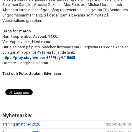
Sulejmen Sarajlic , Abdulai Zakaria, Alex Petrovic, Michael Ibrahim och
Abraham Ibrahim har någon gång representerat Husqvarna FF i Senior och
ungdomssammanhang. Så det är gamla bekanta som möts på
Vapenvallens gräsplan.
Dags för match
När: 7 september. Avspark 14:00.
Var: Vapenvallen, Huskvarna.
Hur: Ses bäst på plats! Matchen livesänds via Husqvarna FFs egna kanaler
och går att köpa för 49 kr via följande länk:
https://play.staylive.se/HFFPlay/l/15605
Domare: Georghe Piscoran.
Text och Foto: Joakim Edvinsson
Nyhetsarkiv
Träningsmatcher 2026
2026-01-16 07:12