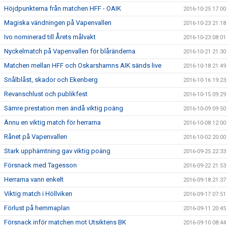
Höjdpunkterna från matchen HFF - OAIK
2016-10-25 17:00
Magiska vändningen på Vapenvallen
2016-10-23 21:18
Ivo nominerad till Årets målvakt
2016-10-23 08:01
Nyckelmatch på Vapenvallen för blåränderna
2016-10-21 21:30
Matchen mellan HFF och Oskarshamns AIK sänds live
2016-10-18 21:49
Snålblåst, skador och Ekenberg
2016-10-16 19:23
Revanschlust och publikfest
2016-10-15 09:29
Sämre prestation men ändå viktig poäng
2016-10-09 09:50
Ännu en viktig match för herrarna
2016-10-08 12:00
Rånet på Vapenvallen
2016-10-02 20:00
Stark upphämtning gav viktig poäng
2016-09-25 22:33
Försnack med Tagesson
2016-09-22 21:53
Herrarna vann enkelt
2016-09-18 21:37
Viktig match i Höllviken
2016-09-17 07:51
Förlust på hemmaplan
2016-09-11 20:45
Försnack inför matchen mot Utsiktens BK
2016-09-10 08:44