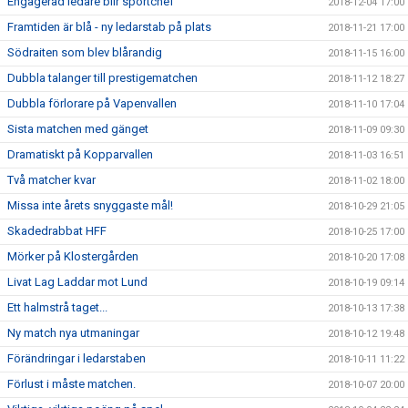
Engagerad ledare blir sportchef
2018-12-04 17:00
Framtiden är blå - ny ledarstab på plats
2018-11-21 17:00
Södraiten som blev blårandig
2018-11-15 16:00
Dubbla talanger till prestigematchen
2018-11-12 18:27
Dubbla förlorare på Vapenvallen
2018-11-10 17:04
Sista matchen med gänget
2018-11-09 09:30
Dramatiskt på Kopparvallen
2018-11-03 16:51
Två matcher kvar
2018-11-02 18:00
Missa inte årets snyggaste mål!
2018-10-29 21:05
Skadedrabbat HFF
2018-10-25 17:00
Mörker på Klostergården
2018-10-20 17:08
Livat Lag Laddar mot Lund
2018-10-19 09:14
Ett halmstrå taget...
2018-10-13 17:38
Ny match nya utmaningar
2018-10-12 19:48
Förändringar i ledarstaben
2018-10-11 11:22
Förlust i måste matchen.
2018-10-07 20:00