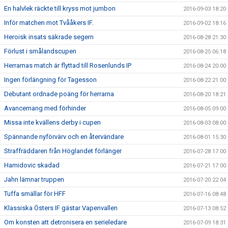
En halvlek räckte till kryss mot jumbon
2016-09-03 18:20
Inför matchen mot Tvååkers IF.
2016-09-02 18:16
Heroisk insats säkrade segern
2016-08-28 21:30
Förlust i smålandscupen
2016-08-25 06:18
Herrarnas match är flyttad till Rosenlunds IP
2016-08-24 20:00
Ingen förlängning för Tagesson
2016-08-22 21:00
Debutant ordnade poäng för herrarna
2016-08-20 18:21
Avancemang med förhinder
2016-08-05 09:00
Missa inte kvällens derby i cupen
2016-08-03 08:00
Spännande nyförvärv och en återvändare
2016-08-01 15:30
Straffräddaren från Höglandet förlänger
2016-07-28 17:00
Hamidovic skadad
2016-07-21 17:00
Jahn lämnar truppen
2016-07-20 22:04
Tuffa smällar för HFF
2016-07-16 08:48
Klassiska Östers IF gästar Vapenvallen
2016-07-13 08:52
Om konsten att detronisera en serieledare
2016-07-09 18:31