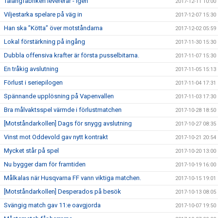
Talangfabriken levererar - igen
2017-12-11 10:00
Viljestarka spelare på väg in
2017-12-07 15:30
Han ska ”Kötta” över motståndarna
2017-12-02 05:59
Lokal förstärkning på ingång
2017-11-30 15:30
Dubbla offensiva krafter är första pusselbitarna.
2017-11-07 15:30
En tråkig avslutning
2017-11-05 15:13
Förlust i seriepilogen
2017-11-04 17:31
Spännande upplösning på Vapenvallen
2017-11-03 17:30
Bra målvaktsspel värmde i förlustmatchen
2017-10-28 18:50
[Motståndarkollen] Dags för snygg avslutning
2017-10-27 08:35
Vinst mot Oddevold gav nytt kontrakt
2017-10-21 20:54
Mycket står på spel
2017-10-20 13:00
Nu bygger dam för framtiden
2017-10-19 16:00
Målkalas när Husqvarna FF vann viktiga matchen.
2017-10-15 19:01
[Motståndarkollen] Desperados på besök
2017-10-13 08:05
Svängig match gav 11:e oavgjorda
2017-10-07 19:50