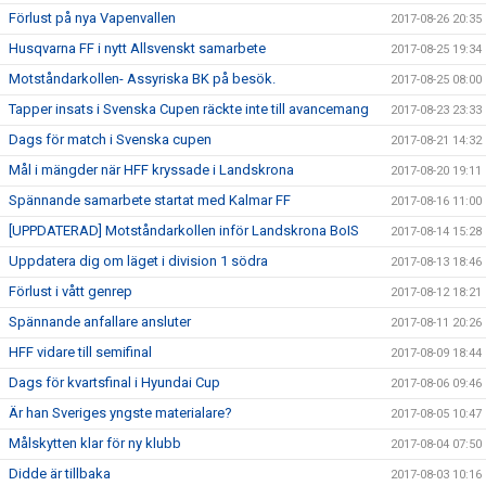
Förlust på nya Vapenvallen
2017-08-26 20:35
Husqvarna FF i nytt Allsvenskt samarbete
2017-08-25 19:34
Motståndarkollen- Assyriska BK på besök.
2017-08-25 08:00
Tapper insats i Svenska Cupen räckte inte till avancemang
2017-08-23 23:33
Dags för match i Svenska cupen
2017-08-21 14:32
Mål i mängder när HFF kryssade i Landskrona
2017-08-20 19:11
Spännande samarbete startat med Kalmar FF
2017-08-16 11:00
[UPPDATERAD] Motståndarkollen inför Landskrona BoIS
2017-08-14 15:28
Uppdatera dig om läget i division 1 södra
2017-08-13 18:46
Förlust i vått genrep
2017-08-12 18:21
Spännande anfallare ansluter
2017-08-11 20:26
HFF vidare till semifinal
2017-08-09 18:44
Dags för kvartsfinal i Hyundai Cup
2017-08-06 09:46
Är han Sveriges yngste materialare?
2017-08-05 10:47
Målskytten klar för ny klubb
2017-08-04 07:50
Didde är tillbaka
2017-08-03 10:16