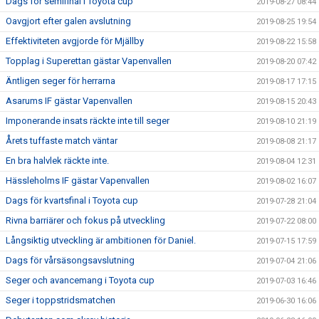
Dags för semifinal i Toyota cup
2019-08-27 08:44
Oavgjort efter galen avslutning
2019-08-25 19:54
Effektiviteten avgjorde för Mjällby
2019-08-22 15:58
Topplag i Superettan gästar Vapenvallen
2019-08-20 07:42
Äntligen seger för herrarna
2019-08-17 17:15
Asarums IF gästar Vapenvallen
2019-08-15 20:43
Imponerande insats räckte inte till seger
2019-08-10 21:19
Årets tuffaste match väntar
2019-08-08 21:17
En bra halvlek räckte inte.
2019-08-04 12:31
Hässleholms IF gästar Vapenvallen
2019-08-02 16:07
Dags för kvartsfinal i Toyota cup
2019-07-28 21:04
Rivna barriärer och fokus på utveckling
2019-07-22 08:00
Långsiktig utveckling är ambitionen för Daniel.
2019-07-15 17:59
Dags för vårsäsongsavslutning
2019-07-04 21:06
Seger och avancemang i Toyota cup
2019-07-03 16:46
Seger i toppstridsmatchen
2019-06-30 16:06