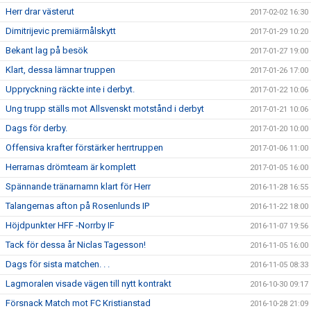
Herr drar västerut
2017-02-02 16:30
Dimitrijevic premiärmålskytt
2017-01-29 10:20
Bekant lag på besök
2017-01-27 19:00
Klart, dessa lämnar truppen
2017-01-26 17:00
Uppryckning räckte inte i derbyt.
2017-01-22 10:06
Ung trupp ställs mot Allsvenskt motstånd i derbyt
2017-01-21 10:06
Dags för derby.
2017-01-20 10:00
Offensiva krafter förstärker herrtruppen
2017-01-06 11:00
Herrarnas drömteam är komplett
2017-01-05 16:00
Spännande tränarnamn klart för Herr
2016-11-28 16:55
Talangernas afton på Rosenlunds IP
2016-11-22 18:00
Höjdpunkter HFF -Norrby IF
2016-11-07 19:56
Tack för dessa år Niclas Tagesson!
2016-11-05 16:00
Dags för sista matchen. . .
2016-11-05 08:33
Lagmoralen visade vägen till nytt kontrakt
2016-10-30 09:17
Försnack Match mot FC Kristianstad
2016-10-28 21:09