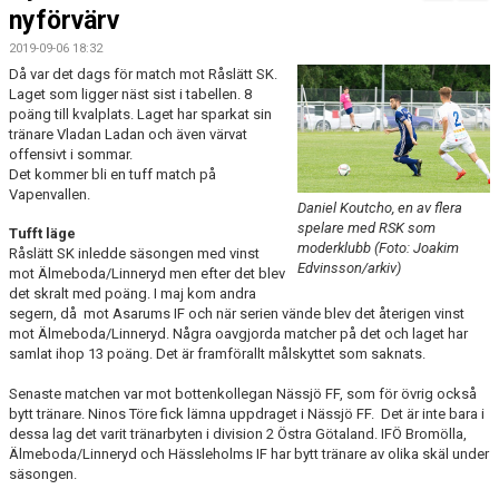
MATCHER
nyförvärv
2019-09-06 18:32
Då var det dags för match mot Råslätt SK.
Laget som ligger näst sist i tabellen. 8
poäng till kvalplats. Laget har sparkat sin
tränare Vladan Ladan och även värvat
offensivt i sommar.
Det kommer bli en tuff match på
Vapenvallen.
Daniel Koutcho, en av flera
spelare med RSK som
Tufft läge
moderklubb (Foto: Joakim
Råslätt SK inledde säsongen med vinst
Edvinsson/arkiv)
mot Älmeboda/Linneryd men efter det blev
det skralt med poäng. I maj kom andra
segern, då mot Asarums IF och när serien vände blev det återigen vinst
mot Älmeboda/Linneryd. Några oavgjorda matcher på det och laget har
samlat ihop 13 poäng. Det är framförallt målskyttet som saknats.
Senaste matchen var mot bottenkollegan Nässjö FF, som för övrig också
bytt tränare. Ninos Töre fick lämna uppdraget i Nässjö FF. Det är inte bara i
dessa lag det varit tränarbyten i division 2 Östra Götaland. IFÖ Bromölla,
Älmeboda/Linneryd och Hässleholms IF har bytt tränare av olika skäl under
säsongen.