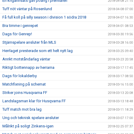
En krigarinsats gav poäng i premiären
2018-04-08 21:15
Tuff nöt väntar på Rosenlund
2018-04-08 07:00
Få full koll på silly season i division 1 södra 2018
2018-04-07 16:30
Bra timme i genrepet
2018-04-01 08:53
Dags för Genrep!
2018-03-30 19:56
Stjärnspelare ansluter från MLS
2018-03-28 16:00
Herrlaget presterade som ett helt nytt lag
2018-03-25 09:40
Anrikt motståndarlag väntar
2018-03-23 20:58
Riktigt bottennapp av herrarna
2018-03-17 17:45
Dags för lokalderby
2018-03-17 08:50
Matchfixning på schemat
2018-03-16 15:00
Striker joins Husqvarna FF
2018-03-13 20:08
Landslagsman klar för Husqvarna FF
2018-03-13 18:48
Tuff match mot bra lag
2018-03-11 18:29
Ung och teknisk spelare ansluter
2018-03-07 17:00
Målrikt på soligt Zinkens-igen
2018-02-25 07:37